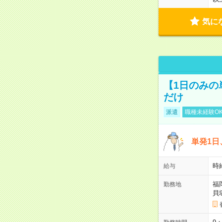
気に
【1日のみの
だけ
派遣
職種未経験O
単発1日
時
給与
福
勤務地
貝