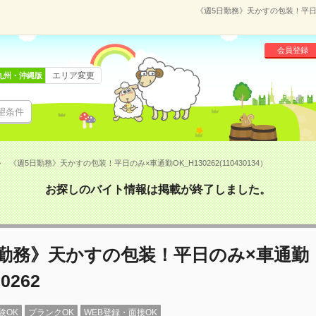
《週5日勤務》天かすの包装！平日のみ×
会員登録
エリア変更
九州・沖縄版
望条件
《週5日勤務》天かすの包装！平日のみ×車通勤OK_H130262(110430134）
お探しのバイト情報は掲載が終了しました。
日勤務》天かすの包装！平日のみ×車通勤
0262
験OK
ブランクOK
WEB登録・面接OK