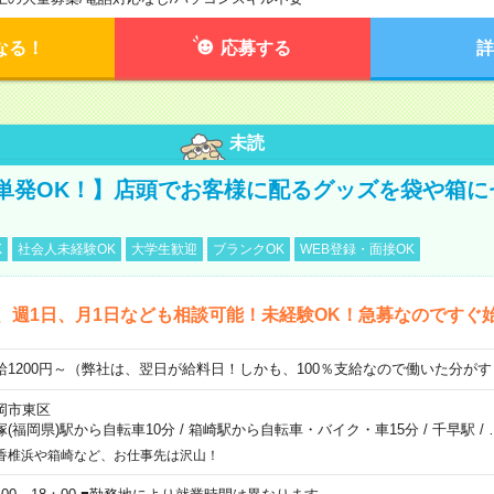
なる！
応募する
詳
未読
単発OK！】店頭でお客様に配るグッズを袋や箱に
K
社会人未経験OK
大学生歓迎
ブランクOK
WEB登録・面接OK
、週1日、月1日なども相談可能！未経験OK！急募なのですぐ
給1200円～（弊社は、翌日が給料日！しかも、100％支給なので働いた分が
岡市東区
塚(福岡県)駅から自転車10分
/
箱崎駅から自転車・バイク・車15分
/
千早駅
/
香椎浜や箱崎など、お仕事先は沢山！