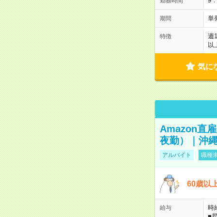
9
勤務時間
単
期間
週
特徴
以
気に
Amazon
夜勤）｜沖縄
アルバイト
職種未
60歳以
時給
給与
■