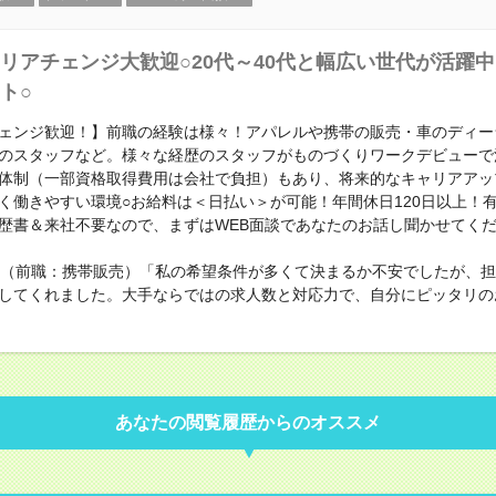
リアチェンジ大歓迎○20代～40代と幅広い世代が活躍
ト○
ェンジ歓迎！】前職の経験は様々！アパレルや携帯の販売・車のディー
のスタッフなど。様々な経歴のスタッフがものづくりワークデビューで
体制（一部資格取得費用は会社で負担）もあり、将来的なキャリアアッ
く働きやすい環境○お給料は＜日払い＞が可能！年間休日120日以上！
歴書＆来社不要なので、まずはWEB面談であなたのお話し聞かせてく
性（前職：携帯販売）「私の希望条件が多くて決まるか不安でしたが、
してくれました。大手ならではの求人数と対応力で、自分にピッタリの
あなたの閲覧履歴からのオススメ