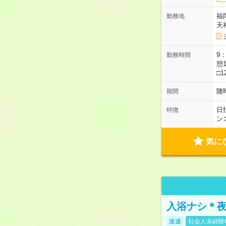
福
勤務地
天
9：
勤務時間
憩1
□1
随
期間
日
特徴
ン
気に
入浴ナシ＊夜
派遣
社会人未経験