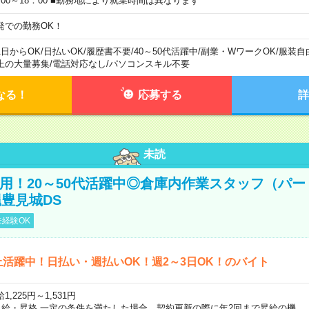
：00～18：00 ■勤務地により就業時間は異なります
発での勤務OK！
1日からOK
/
日払いOK
/
履歴書不要
/
40～50代活躍中
/
副業・WワークOK
/
服装自
上の大量募集
/
電話対応なし
/
パソコンスキル不要
なる！
応募する
詳
未読
直雇用！20～50代活躍中◎倉庫内作業スタッフ（パー
豊見城DS
経験OK
上活躍中！日払い・週払いOK！週2～3日OK！のバイト
1,225円～1,531円
昇給・昇格 一定の条件を満たした場合、契約更新の際に年2回まで昇給の機…