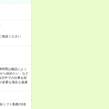
）
ご相談ください
！
 ※勤務時間は施設によっ
間から始めたい」など
は日中での仕事を経
が必要な場合も遠慮
由
/
シフト勤務
/
10名