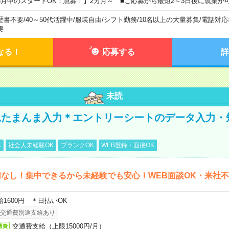
8月中のスタートOK！急募！】2カ月～ ■ご応募から最短2～3日後に就業が
歴書不要
/
40～50代活躍中
/
服装自由
/
シフト勤務
/
10名以上の大量募集
/
電話対応
要
なる！
応募する
詳
未読
たまんま入力＊エントリーシートのデータ入力・
K
社会人未経験OK
ブランクOK
WEB登録・面接OK
なし！集中できるから未経験でも安心！WEB面談OK・来社
給1600円 ＊日払いOK
交通費別途支給あり
交通費支給（上限15000円/月）
通費