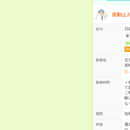
夜勤は
日
給与
交
月
北
勤務地
若
＜
勤務時間
て
ご
験
な
短
期間
週
特徴
以