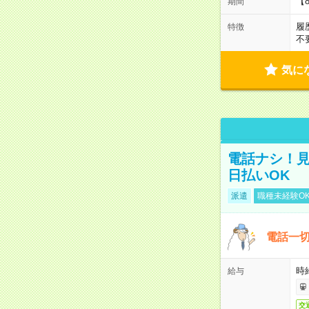
【
期間
履
特徴
不
気に
電話ナシ！見
日払いOK
派遣
職種未経験O
電話一切
時
給与
交