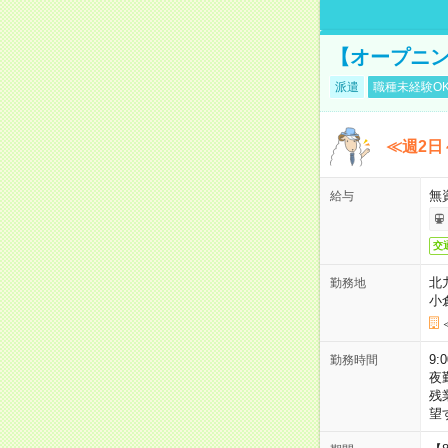
【オープニン
派遣
職種未経験O
≪週2日
無
給与
交
北
勤務地
小
9:
勤務時間
夜
残
望