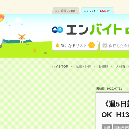
エン派遣
7355
件
エン バイト
12362
件
0
気になるリスト
保存した希
バイトTOP
九州・沖縄
長崎県
大村市
掲載日 :
2026
/
07
/
21
《週5
OK_H13
派遣
職種未経