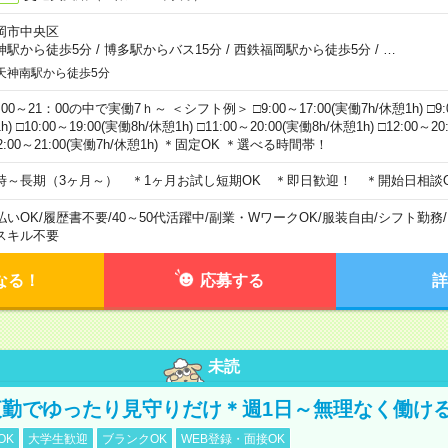
岡市中央区
神駅から徒歩5分
/
博多駅からバス15分
/
西鉄福岡駅から徒歩5分
/
…
天神南駅から徒歩5分
00～21：00の中で実働7ｈ～ ＜シフト例＞ □9:00～17:00(実働7h/休憩1h) □9:0
h) □10:00～19:00(実働8h/休憩1h) □11:00～20:00(実働8h/休憩1h) □12:00～2
2:00～21:00(実働7h/休憩1h) ＊固定OK ＊選べる時間帯！
時～長期（3ヶ月～） ＊1ヶ月お試し短期OK ＊即日歓迎！ ＊開始日相談
払いOK
/
履歴書不要
/
40～50代活躍中
/
副業・WワークOK
/
服装自由
/
シフト勤務
/
スキル不要
なる！
応募する
詳
未読
勤でゆったり見守りだけ＊週1日～無理なく働け
OK
大学生歓迎
ブランクOK
WEB登録・面接OK