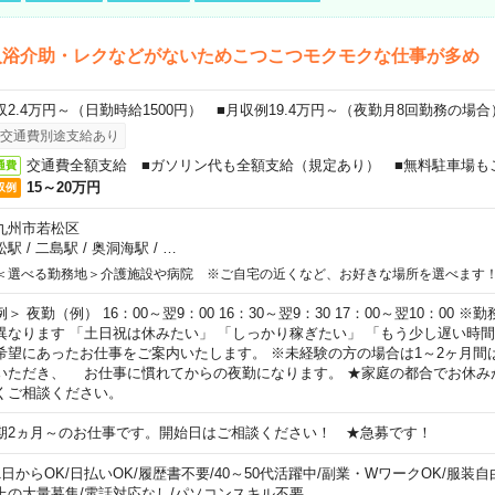
入浴介助・レクなどがないためこつこつモクモクな仕事が多め
収2.4万円～（日勤時給1500円） ■月収例19.4万円～（夜勤月8回勤務の場合
交通費別途支給あり
交通費全額支給 ■ガソリン代も全額支給（規定あり） ■無料駐車場も
通費
15～20万円
収例
九州市若松区
松駅
/
二島駅
/
奥洞海駅
/
…
＜選べる勤務地＞介護施設や病院 ※ご自宅の近くなど、お好きな場所を選べます
例＞ 夜勤（例） 16：00～翌9：00 16：30～翌9：30 17：00～翌10：00
異なります 「土日祝は休みたい」 「しっかり稼ぎたい」 「もう少し遅い時
希望にあったお仕事をご案内いたします。 ※未経験の方の場合は1～2ヶ月間
いただき、 お仕事に慣れてからの夜勤になります。 ★家庭の都合でお休み
くご相談ください。
期2ヵ月～のお仕事です。開始日はご相談ください！ ★急募です！
1日からOK
/
日払いOK
/
履歴書不要
/
40～50代活躍中
/
副業・WワークOK
/
服装自
上の大量募集
/
電話対応なし
/
パソコンスキル不要