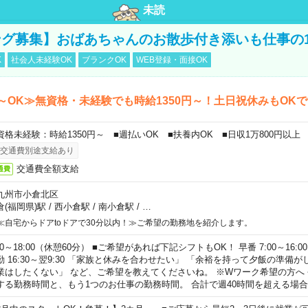
未読
グ募集】おばあちゃんのお散歩付き添いも仕事の
K
社会人未経験OK
ブランクOK
WEB登録・面接OK
～OK≫無資格・未経験でも時給1350円～！土日祝休みもOK
資格未経験：時給1350円～ ■週払いOK ■扶養内OK ■日収1万800円以上
交通費別途支給あり
交通費全額支給
通費
九州市小倉北区
倉(福岡県)駅
/
西小倉駅
/
南小倉駅
/
…
≪自宅からドアtoドアで30分以内！≫ご希望の勤務地を紹介します。
00～18:00（休憩60分） ■ご希望があれば下記シフトもOK！ 早番 7:00～16:00 遅
勤 16:30～翌9:30 「家族と休みを合わせたい」 「余裕を持って夕飯の準備
業はしたくない」 など、ご希望を教えてくださいね。 ※Wワーク希望の方へ
する勤務時間と、もう1つのお仕事の勤務時間。 合計で週40時間を超える場