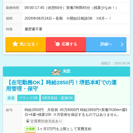
09:00-17:45（休憩60分）実働7時間45分（残業少なめ！）
勤務時間
2026年08月24日～長期 ※開始日相談OK ※8月～！
期間
履歴書不要
特徴
気になる！
応募する
詳細へ
掲載日：2026.08.06
未読
【在宅勤務OK】時給2850円！堺筋本町での運
用管理・保守
派遣
ブランクOK
WEB登録・面接OK
時給2850円 月収例 45万6000円 時給2850円×実働7h30m×週5
給与
日×4週+残業10h ※月収例を保証するものではありません。
交通費別途支給あり
1ヶ月3万円を上限として実費支給
交通費