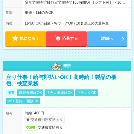
変形労働時間制 想定労働時間160時間/月 【シフト例】 ・10：
00～20：00
単発・1日のみOK
期間
日払いOK / 副業・WワークOK / 10名以上の大量募集
特徴
気になる！
応募する
詳細へ
未読
座り仕事！給与即払いOK！高時給！製品の梱
包、検査業務
派遣
職種未経験OK
社会人未経験OK
ブランクOK
WEB登録・面接OK
時給1400円
給与
交通費別途支給あり
交通費支給有り
交通費