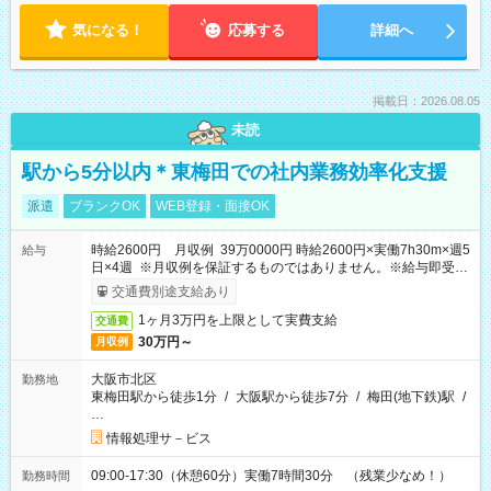
気になる！
応募する
詳細へ
掲載日：2026.08.05
未読
駅から5分以内＊東梅田での社内業務効率化支援
派遣
ブランクOK
WEB登録・面接OK
時給2600円 月収例 39万0000円 時給2600円×実働7h30m×週5
給与
日×4週 ※月収例を保証するものではありません。※給与即受取
りサービス利用可（利用条件有）
交通費別途支給あり
1ヶ月3万円を上限として実費支給
交通費
30万円～
月収例
大阪市北区
勤務地
東梅田駅から徒歩1分
/
大阪駅から徒歩7分
/
梅田(地下鉄)駅
/
…
情報処理サ－ビス
09:00-17:30（休憩60分）実働7時間30分 （残業少なめ！）
勤務時間