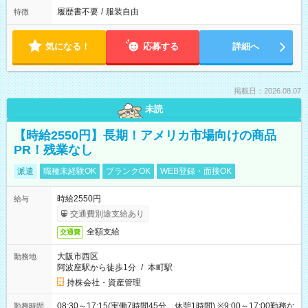
履歴書不要
/
服装自由
特徴
気になる！
応募する
詳細へ
掲載日：2026.08.07
未読
【時給2550円】長期！アメリカ市場向けの商品
PR！残業なし
派遣
職種未経験OK
ブランクOK
WEB登録・面接OK
時給2550円
給与
交通費別途支給あり
全額支給
交通費
大阪市西区
勤務地
阿波座駅から徒歩1分
/
本町駅
持株会社・資産管理
08:30～17:15(実働7時間45分 休憩1時間) ※9:00～17:00勤務な
勤務時間