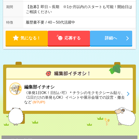
【急募】即日～長期 ※1か月以内のスタートも可能！開始日は
期間
ご相談ください
履歴書不要
/
40～50代活躍中
特徴
気になる！
応募する
詳細へ
編集部イチオシ
《単発1日OK！日払い可》＊チラシのモクモクシール貼り、
《1日だけの単発もOK》イベントや展示会場での設営・撤去
など
(8/7UP!)