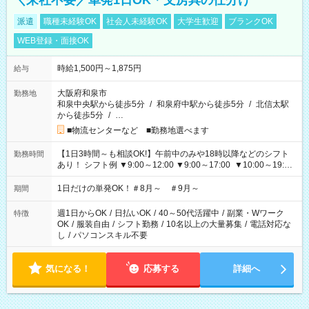
＼来社不要／単発1日OK＊文房具の仕分け
派遣
職種未経験OK
社会人未経験OK
大学生歓迎
ブランクOK
WEB登録・面接OK
時給1,500円～1,875円
給与
大阪府和泉市
勤務地
和泉中央駅から徒歩5分
/
和泉府中駅から徒歩5分
/
北信太駅
から徒歩5分
/
…
■物流センターなど ■勤務地選べます
【1日3時間～も相談OK!】午前中のみや18時以降などのシフト
勤務時間
あり！ シフト例 ▼9:00～12:00 ▼9:00～17:00 ▼10:00～19:00
▼18:00～21:00
1日だけの単発OK！＃8月～ ＃9月～
期間
週1日からOK
/
日払いOK
/
40～50代活躍中
/
副業・Wワーク
特徴
OK
/
服装自由
/
シフト勤務
/
10名以上の大量募集
/
電話対応な
し
/
パソコンスキル不要
気になる！
応募する
詳細へ