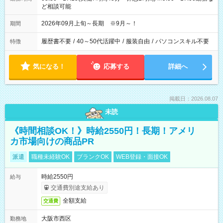
ど相談可能
2026年09月上旬～長期 ※9月～！
期間
履歴書不要
/
40～50代活躍中
/
服装自由
/
パソコンスキル不要
特徴
気になる！
応募する
詳細へ
掲載日：2026.08.07
未読
《時間相談OK！》時給2550円！長期！アメリ
カ市場向けの商品PR
派遣
職種未経験OK
ブランクOK
WEB登録・面接OK
時給2550円
給与
交通費別途支給あり
全額支給
交通費
大阪市西区
勤務地