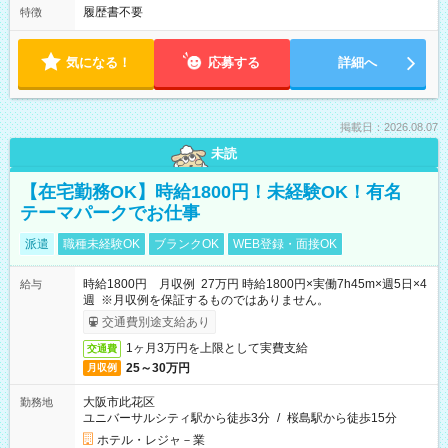
履歴書不要
特徴
気になる！
応募する
詳細へ
掲載日：2026.08.07
未読
【在宅勤務OK】時給1800円！未経験OK！有名
テーマパークでお仕事
派遣
職種未経験OK
ブランクOK
WEB登録・面接OK
時給1800円 月収例 27万円 時給1800円×実働7h45m×週5日×4
給与
週 ※月収例を保証するものではありません。
交通費別途支給あり
1ヶ月3万円を上限として実費支給
交通費
25～30万円
月収例
大阪市此花区
勤務地
ユニバーサルシティ駅から徒歩3分
/
桜島駅から徒歩15分
ホテル・レジャ－業