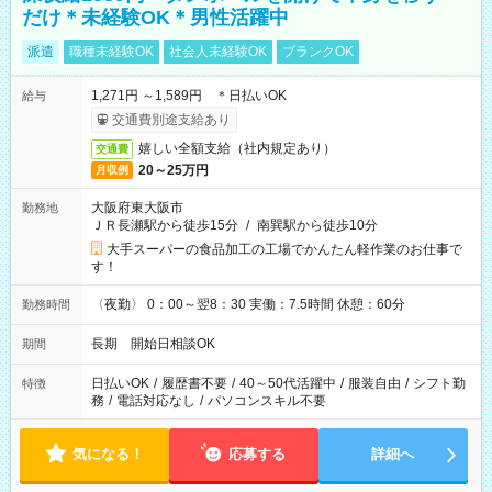
だけ＊未経験OK＊男性活躍中
派遣
職種未経験OK
社会人未経験OK
ブランクOK
1,271円 ～1,589円 ＊日払いOK
給与
交通費別途支給あり
嬉しい全額支給（社内規定あり）
交通費
20～25万円
月収例
大阪府東大阪市
勤務地
ＪＲ長瀬駅から徒歩15分
/
南巽駅から徒歩10分
大手スーパーの食品加工の工場でかんたん軽作業のお仕事で
す！
〈夜勤〉 0：00～翌8：30 実働：7.5時間 休憩：60分
勤務時間
長期 開始日相談OK
期間
日払いOK
/
履歴書不要
/
40～50代活躍中
/
服装自由
/
シフト勤
特徴
務
/
電話対応なし
/
パソコンスキル不要
気になる！
応募する
詳細へ