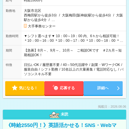
時給1600円
給与
大阪市北区
勤務地
西梅田駅から徒歩3分
/
大阪梅田(阪神線)駅から徒歩4分
/
大阪
駅から徒歩4分
/
…
大手事務センター
▼シフト選べます▼ 10：00～19：00 内、6ｈから相談可能！
勤務時間
＊10：00～16：00 ＊10：00～17：00 ＊10：00～18：00 ＊
11：00～19：00 ＊12：00～19：00 ＊13：00～19：00
【急募】8月～、9月～、10月～ ご相談OKです ＃2カ月～短
期間
期相談OK！
日払いOK
/
履歴書不要
/
40～50代活躍中
/
副業・WワークOK
/
特徴
服装自由
/
シフト勤務
/
10名以上の大量募集
/
電話対応なし
/
パ
ソコンスキル不要
気になる！
応募する
詳細へ
掲載日：2026.08.06
未読
《時給2550円！》英語活かせる！SNS・Webマ