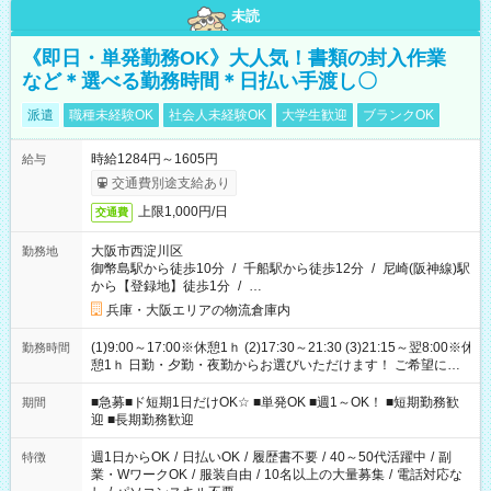
未読
《即日・単発勤務OK》大人気！書類の封入作業
など＊選べる勤務時間＊日払い手渡し〇
派遣
職種未経験OK
社会人未経験OK
大学生歓迎
ブランクOK
時給1284円～1605円
給与
交通費別途支給あり
上限1,000円/日
交通費
大阪市西淀川区
勤務地
御幣島駅から徒歩10分
/
千船駅から徒歩12分
/
尼崎(阪神線)駅
から【登録地】徒歩1分
/
…
兵庫・大阪エリアの物流倉庫内
(1)9:00～17:00※休憩1ｈ (2)17:30～21:30 (3)21:15～翌8:00※休
勤務時間
憩1ｈ 日勤・夕勤・夜勤からお選びいただけます！ ご希望に合
わせて働けるお仕事です(*^^*) 【その他選べる勤務時間】 8-17
時/9-17時/9-18時/10-18時/11-21時/18-22時/20-翌4時/21-翌5
■急募■ド短期1日だけOK☆ ■単発OK ■週1～OK！ ■短期勤務歓
期間
時/22-翌6時/0-翌8時 ご自身のご都合で選んで頂ける完全自由シ
迎 ■長期勤務歓迎
フト！
週1日からOK
/
日払いOK
/
履歴書不要
/
40～50代活躍中
/
副
特徴
業・WワークOK
/
服装自由
/
10名以上の大量募集
/
電話対応な