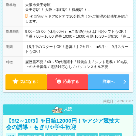
大阪市天王寺区
勤務地
天王寺駅
/
大阪上本町駅
/
鶴橋駅
/
…
≪自宅からドアtoドアで30分以内！≫ご希望の勤務地を紹介
します。
9:00～18:00（休憩60分） ■ご希望があれば下記シフトもOK！
勤務時間
早番 7:00～16:00 遅番 10:00～19:00 夜勤 16:30～翌9:30 「家族
と休みを合わせたい」 「余裕を持って夕飯の準備がしたい」
「できれば残業はしたくない」 など、ご希望を教えてください
【8月中のスタートOK！急募！】2カ月～ ■8月～、9月スター
期間
ね。 ※Wワーク希望の方へ 今ご覧のお仕事で希望する勤務時間
トもOK！
と、もう1つのお仕事の勤務時間。 合計で週40時間を超える場
合は応募できません。
履歴書不要
/
40～50代活躍中
/
服装自由
/
シフト勤務
/
10名以
特徴
上の大量募集
/
電話対応なし
/
パソコンスキル不要
気になる！
応募する
詳細へ
掲載日：2026.08.07
未読
【9/2～10/3】✨日給12000円！✨アジア競技大
会の誘導・もぎり✨学生歓迎