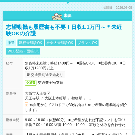
掲載日：2026.08.08
未読
志望動機も履歴書も不要！日収1.1万円～＊未経
験OKの介護
派遣
職種未経験OK
社会人未経験OK
ブランクOK
WEB登録・面接OK
無資格未経験：時給1400円～ ■週払いOK ■扶養内OK ■日
給与
収1万1200円以上
交通費別途支給あり
交通費全額支給
交通費
大阪市天王寺区
勤務地
天王寺駅
/
大阪上本町駅
/
鶴橋駅
/
…
≪自宅からドアtoドアで30分以内！≫ご希望の勤務地を紹介
します。
9:00～18:00（休憩60分） ■ご希望があれば下記シフトもOK！
勤務時間
早番 7:00～16:00 遅番 10:00～19:00 「家族と休みを合わせた
い」 「余裕を持って夕飯の準備がしたい」 「できれば残業はし
たくない」 など、ご希望を教えてくださいね。 ※Wワーク希望