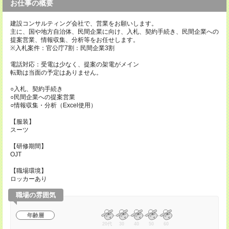
お仕事の概要
建設コンサルティング会社で、営業をお願いします。
主に、国や地方自治体、民間企業に向け、入札、契約手続き、民間企業への
提案営業、情報収集、分析等をお任せします。
※入札案件：官公庁7割：民間企業3割
電話対応：受電は少なく、提案の架電がメイン
転勤は当面の予定はありません。
○入札、契約手続き
○民間企業への提案営業
○情報収集・分析（Excel使用）
【服装】
スーツ
【研修期間】
OJT
【職場環境】
ロッカーあり
職場の雰囲気
年齢層
20代
30
40
50
60