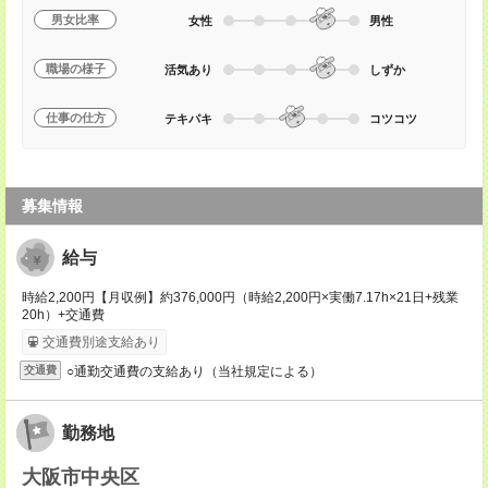
男女比率
女性
男性
職場の様子
活気あり
しずか
仕事の仕方
テキパキ
コツコツ
募集情報
給与
時給2,200円【月収例】約376,000円（時給2,200円×実働7.17h×21日+残業
20h）+交通費
交通費別途支給あり
○通勤交通費の支給あり（当社規定による）
交通費
勤務地
大阪市中央区