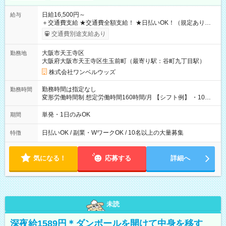
日給16,500円～
給与
＋交通費支給 ★交通費全額支給！ ★日払いOK！（規定あり） ┗
働いたその日に現金GET♪ お仕事後はコンビニATMから 日払
交通費別途支給あり
い分を引き落とせます！ 【試用期間】試用期間なし
大阪市天王寺区
勤務地
大阪府大阪市天王寺区生玉前町（最寄り駅：谷町九丁目駅）
株式会社ワンベルウッズ
勤務時間は指定なし
勤務時間
変形労働時間制 想定労働時間160時間/月 【シフト例】 ・10：
00～20：00
単発・1日のみOK
期間
日払いOK / 副業・WワークOK / 10名以上の大量募集
特徴
気になる！
応募する
詳細へ
未読
深夜給1589円＊ダンボールを開けて中身を移す