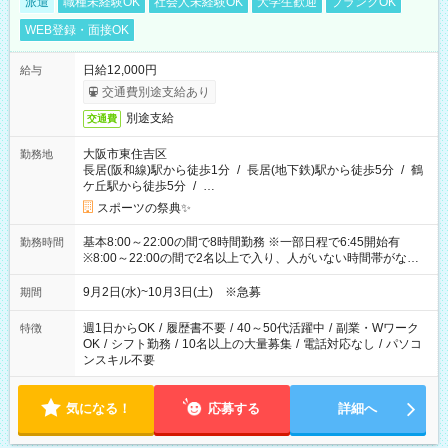
派遣
職種未経験OK
社会人未経験OK
大学生歓迎
ブランクOK
WEB登録・面接OK
日給12,000円
給与
交通費別途支給あり
別途支給
交通費
大阪市東住吉区
勤務地
長居(阪和線)駅から徒歩1分
/
長居(地下鉄)駅から徒歩5分
/
鶴
ケ丘駅から徒歩5分
/
…
スポーツの祭典✨
基本8:00～22:00の間で8時間勤務 ※一部日程で6:45開始有
勤務時間
※8:00～22:00の間で2名以上で入り、人がいない時間帯がない
ように相方と時間を分け合うイメージです
9月2日(水)~10月3日(土) ※急募
期間
週1日からOK
/
履歴書不要
/
40～50代活躍中
/
副業・Wワーク
特徴
OK
/
シフト勤務
/
10名以上の大量募集
/
電話対応なし
/
パソコ
ンスキル不要
気になる！
応募する
詳細へ