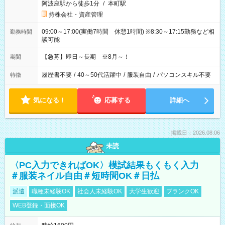
阿波座駅から徒歩1分
/
本町駅
持株会社・資産管理
09:00～17:00(実働7時間 休憩1時間) ※8:30～17:15勤務など相
勤務時間
談可能
【急募】即日～長期 ※8月～！
期間
履歴書不要
/
40～50代活躍中
/
服装自由
/
パソコンスキル不要
特徴
気になる！
応募する
詳細へ
掲載日：2026.08.06
未読
〈PC入力できればOK〉模試結果もくもく入力
＃服装ネイル自由＃短時間OK＃日払
派遣
職種未経験OK
社会人未経験OK
大学生歓迎
ブランクOK
WEB登録・面接OK