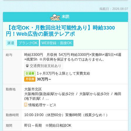
掲載日：2026.08.07
未読
【在宅OK・月数回出社可能性あり】時給3300
円！Web広告の新規テレアポ
派遣
ブランクOK
WEB登録・面接OK
時給3300円 月収例 54万円 時給3300円×実働8h×週5日×4週
給与
+残業5h ※月収例を保証するものではありません。
交通費別途支給あり
1ヶ月3万円を上限として実費支給
交通費
30万円～
月収例
大阪市北区
勤務地
大阪梅田(阪急線)駅から徒歩2分
/
大阪駅から徒歩3分
/
梅田
(地下鉄)駅
/
…
情報処理サ－ビス
10:00-19:00（休憩60分）実働8時間（残業少なめ！）
勤務時間
即日～長期 ※開始日相談OK
期間