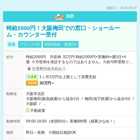
掲載日：2026.08.07
未読
時給2000円！大阪梅田での窓口・ショールー
ム・カウンター受付
派遣
ブランクOK
WEB登録・面接OK
時給2000円 月収例 32万円 時給2000円×実働8h×週5日×4
給与
週 ※月収例を保証するものではありません。※給与即受取りサ
ービス利用可（利用条件有）
交通費別途支給あり
1ヶ月3万円を上限として実費支給
交通費
30万円～
月収例
大阪市北区
勤務地
大阪梅田(阪急線)駅から徒歩2分
/
梅田(地下鉄)駅から徒歩4分
/
大阪駅
/
…
不動産業
09:00-18:00（休憩60分）実働8時間（残業少なめ！）
勤務時間
即日～長期 ※開始日相談OK
期間