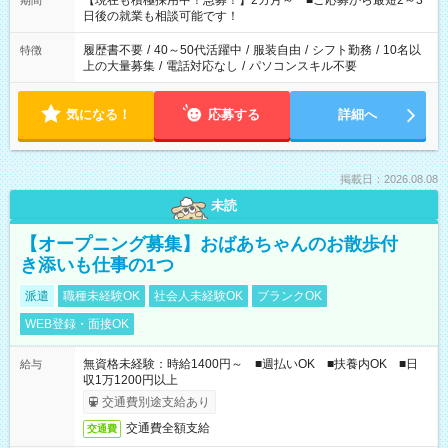
【現在も積極採用中！急募！】2カ月～ ■ご応募から最短2～3
期間
の方へ 今ご覧のお仕事で希望する勤務時間と、もう1つのお仕事
日後の就業も相談可能です！
の勤務時間。 合計で週40時間を超える場合は応募できません。
履歴書不要
/
40～50代活躍中
/
服装自由
/
シフト勤務
/
10名以
特徴
上の大量募集
/
電話対応なし
/
パソコンスキル不要
気になる！
応募する
詳細へ
掲載日：2026.08.08
未読
【オープニング募集】おばあちゃんのお散歩付
き添いも仕事の1つ
派遣
職種未経験OK
社会人未経験OK
ブランクOK
WEB登録・面接OK
無資格未経験：時給1400円～ ■週払いOK ■扶養内OK ■日
給与
収1万1200円以上
交通費別途支給あり
交通費全額支給
交通費