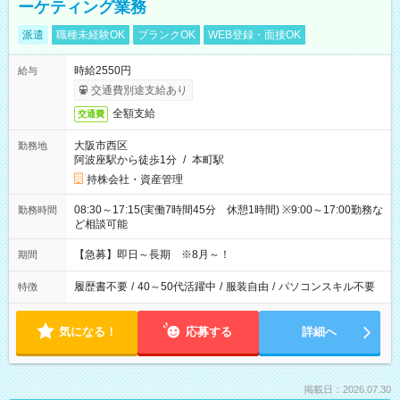
ーケティング業務
派遣
職種未経験OK
ブランクOK
WEB登録・面接OK
時給2550円
給与
交通費別途支給あり
全額支給
交通費
大阪市西区
勤務地
阿波座駅から徒歩1分
/
本町駅
持株会社・資産管理
08:30～17:15(実働7時間45分 休憩1時間) ※9:00～17:00勤務な
勤務時間
ど相談可能
【急募】即日～長期 ※8月～！
期間
履歴書不要
/
40～50代活躍中
/
服装自由
/
パソコンスキル不要
特徴
気になる！
応募する
詳細へ
掲載日：2026.07.30