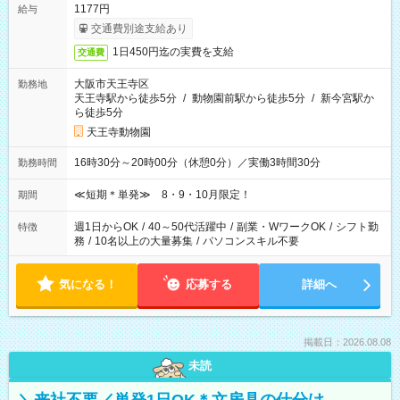
1177円
給与
交通費別途支給あり
1日450円迄の実費を支給
交通費
大阪市天王寺区
勤務地
天王寺駅から徒歩5分
/
動物園前駅から徒歩5分
/
新今宮駅か
ら徒歩5分
天王寺動物園
16時30分～20時00分（休憩0分）／実働3時間30分
勤務時間
≪短期＊単発≫ 8・9・10月限定！
期間
週1日からOK
/
40～50代活躍中
/
副業・WワークOK
/
シフト勤
特徴
務
/
10名以上の大量募集
/
パソコンスキル不要
気になる！
応募する
詳細へ
掲載日：2026.08.08
未読