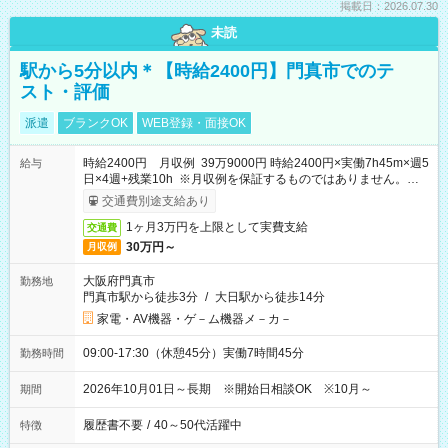
掲載日：2026.07.30
未読
駅から5分以内＊【時給2400円】門真市でのテ
スト・評価
派遣
ブランクOK
WEB登録・面接OK
時給2400円 月収例 39万9000円 時給2400円×実働7h45m×週5
給与
日×4週+残業10h ※月収例を保証するものではありません。※給
与即受取りサービス利用可（利用条件有）
交通費別途支給あり
1ヶ月3万円を上限として実費支給
交通費
30万円～
月収例
大阪府門真市
勤務地
門真市駅から徒歩3分
/
大日駅から徒歩14分
家電・AV機器・ゲ－ム機器メ－カ－
09:00-17:30（休憩45分）実働7時間45分
勤務時間
2026年10月01日～長期 ※開始日相談OK ※10月～
期間
履歴書不要
/
40～50代活躍中
特徴