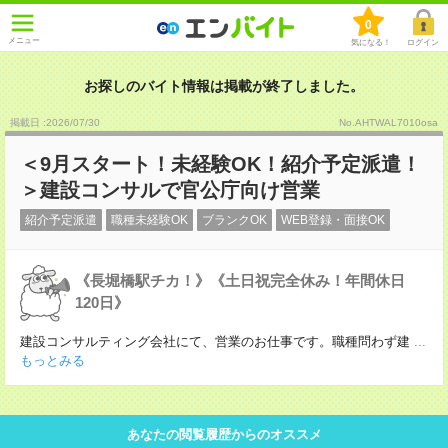
0
メニュー
気になる！
ログイン
お探しのバイト情報は掲載が終了しました。
掲載日 :2026
/
07
/
30
No.AHTWAL7010osa
＜9月スタート！未経験OK！紹介予定派遣！
＞建設コンサルで官公庁向け営業
紹介予定派遣
職種未経験OK
ブランクOK
WEB登録・面接OK
《長堀橋駅チカ！》《土日祝完全休み！年間休日
120日》
建設コンサルティング会社にて、営業のお仕事です。職種問わず建
...
もっとみる
あなたの閲覧履歴からのオススメ