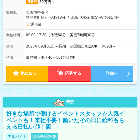
30万円～
月収例
大阪市中央区
勤務地
堺筋本町駅から徒歩3分
/
北浜(大阪府)駅から徒歩17分
通信業
09:00-17:30（休憩60分）実働7時間30分
勤務時間
2026年09月01日～長期 ※開始日相談OK ※09月～
期間
履歴書不要
/
40～50代活躍中
特徴
気になる！
応募する
詳細へ
未読
好きな場所で働けるイベントスタッフ☆人気イ
ベントも！来社不要！働いたその日に給料もら
える日払い◎｜阪
アルバイト
職種未経験OK