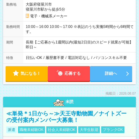
大阪府寝屋川市
勤務地
寝屋川市駅から徒歩5分
電子・機械系メーカー
10:00～16:00 10:00～17:00 ※表記のうち実働5時間から6時間で
勤務時間
す。
長期【ご応募から1週間以内(最短2日目)のスピード就業が可能】
期間
即日～
日払いOK
/
履歴書不要
/
電話対応なし
/
パソコンスキル不要
特徴
気になる！
応募する
詳細へ
掲載日：2026.08.07
未読
≪単発＊1日から～≫天王寺動物園／ナイトズー
の受付案内メンバー大募集！
派遣
職種未経験OK
社会人未経験OK
大学生歓迎
ブランクOK