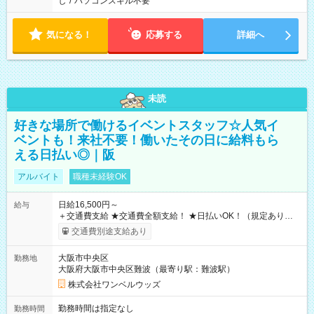
し
/
パソコンスキル不要
気になる！
応募する
詳細へ
未読
好きな場所で働けるイベントスタッフ☆人気イ
ベントも！来社不要！働いたその日に給料もら
える日払い◎｜阪
アルバイト
職種未経験OK
日給16,500円～
給与
＋交通費支給 ★交通費全額支給！ ★日払いOK！（規定あり） ┗
働いたその日に現金GET♪ お仕事後はコンビニATMから 日払
交通費別途支給あり
い分を引き落とせます！ 【試用期間】試用期間なし
大阪市中央区
勤務地
大阪府大阪市中央区難波（最寄り駅：難波駅）
株式会社ワンベルウッズ
勤務時間は指定なし
勤務時間