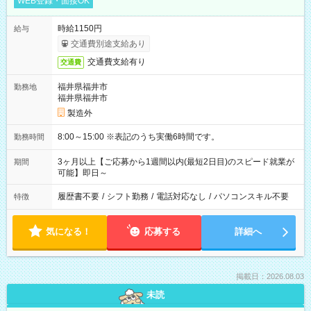
WEB登録・面接OK
時給1150円
給与
交通費別途支給あり
交通費支給有り
交通費
福井県福井市
勤務地
福井県福井市
製造外
8:00～15:00 ※表記のうち実働6時間です。
勤務時間
3ヶ月以上【ご応募から1週間以内(最短2日目)のスピード就業が
期間
可能】即日～
履歴書不要
/
シフト勤務
/
電話対応なし
/
パソコンスキル不要
特徴
気になる！
応募する
詳細へ
掲載日：2026.08.03
未読