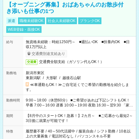
【オープニング募集】おばあちゃんのお散歩付
き添いも仕事の1つ
派遣
職種未経験OK
社会人未経験OK
ブランクOK
WEB登録・面接OK
無資格未経験：時給1250円～ ■週払いOK ■扶養内OK ■日
給与
収1万円以上
交通費別途支給あり
交通費全額支給（ガソリン代もOK！）
交通費
新潟市東区
勤務地
東新潟駅
/
大形駅
/
越後石山駅
≪車通勤もOK！≫ご自宅近くでご希望の勤務地を紹介しま
す。
9:00～18:00（休憩60分） ■ご希望があれば下記シフトもOK！
勤務時間
早番 7:00～16:00 遅番 10:00～19:00 夜勤 16:30～翌9:30 「家族
と休みを合わせたい」 「余裕を持って夕飯の準備がしたい」
「できれば残業はしたくない」 など、ご希望を教えてください
【8月中のスタートOK！急募！】2カ月～ ■ご応募から最短2～
期間
ね。 ※Wワーク希望の方へ 今ご覧のお仕事で希望する勤務時間
3日後に就業が可能です！
と、もう1つのお仕事の勤務時間。 合計で週40時間を超える場
合は応募できません。
履歴書不要
/
40～50代活躍中
/
服装自由
/
シフト勤務
/
10名以
特徴
上の大量募集
/
電話対応なし
/
パソコンスキル不要