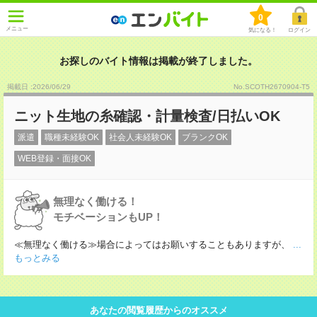
0
メニュー
気になる！
ログイン
お探しのバイト情報は掲載が終了しました。
掲載日 :2026
/
06
/
29
No.SCOTH2670904-T5
ニット生地の糸確認・計量検査/日払いOK
派遣
職種未経験OK
社会人未経験OK
ブランクOK
WEB登録・面接OK
無理なく働ける！
モチベーションもUP！
≪無理なく働ける≫場合によってはお願いすることもありますが、
...
もっとみる
あなたの閲覧履歴からのオススメ