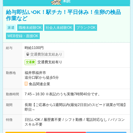
未読
給与即払いOK！駅チカ！平日休み！生卵の検品
作業など
派遣
職種未経験OK
社会人未経験OK
ブランクOK
WEB登録・面接OK
時給1100円
給与
交通費別途支給あり
交通費支給有り
交通費
福井県福井市
勤務地
追分口駅から徒歩5分
食品関連企業
7:45～16:30 ※表記のうち実働7時間40分です。
勤務時間
長期【ご応募から1週間以内(最短2日目)のスピード就業が可能】
期間
即日～
日払いOK
/
履歴書不要
/
シフト勤務
/
電話対応なし
/
パソコン
特徴
スキル不要