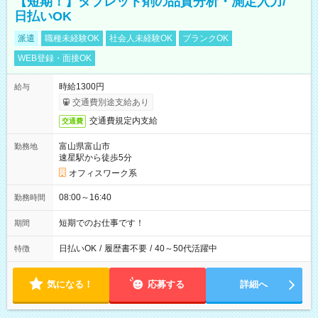
【短期！】タブレット剤の品質分析・測定入力/
日払いOK
派遣
職種未経験OK
社会人未経験OK
ブランクOK
WEB登録・面接OK
時給1300円
給与
交通費別途支給あり
交通費規定内支給
交通費
富山県富山市
勤務地
速星駅から徒歩5分
オフィスワーク系
08:00～16:40
勤務時間
短期でのお仕事です！
期間
日払いOK
/
履歴書不要
/
40～50代活躍中
特徴
気になる！
応募する
詳細へ