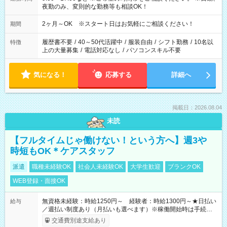
夜勤のみ、変則的な勤務等も相談OK！
2ヶ月～OK ※スタート日はお気軽にご相談ください！
期間
履歴書不要
/
40～50代活躍中
/
服装自由
/
シフト勤務
/
10名以
特徴
上の大量募集
/
電話対応なし
/
パソコンスキル不要
気になる！
応募する
詳細へ
掲載日：2026.08.04
未読
【フルタイムじゃ働けない！という方へ】週3や
時短もOK＊ケアスタッフ
派遣
職種未経験OK
社会人未経験OK
大学生歓迎
ブランクOK
WEB登録・面接OK
無資格未経験：時給1250円～ 経験者：時給1300円～★日払い
給与
／週払い制度あり（月払いも選べます）※稼働開始時は手続き完
了次第のお支払いとなります。
交通費別途支給あり