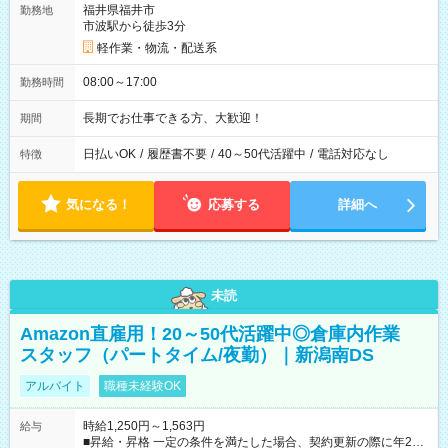
福井県福井市
勤務地
市波駅から徒歩3分
軽作業・物流・配送系
08:00～17:00
勤務時間
長期でお仕事できる方、大歓迎！
期間
日払いOK
/
履歴書不要
/
40～50代活躍中
/
電話対応なし
特徴
気になる！
応募する
詳細へ
未読
Amazon直雇用！20～50代活躍中◎倉庫内作業
スタッフ（パートタイム/夜勤）｜新潟南DS
アルバイト
職種未経験OK
時給1,250円～1,563円
給与
■昇給・昇格 一定の条件を満たした場合、契約更新の際に年2回