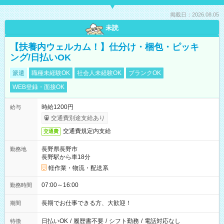
掲載日：2026.08.05
未読
【扶養内ウェルカム！】仕分け・梱包・ピッキ
ング/日払いOK
派遣
職種未経験OK
社会人未経験OK
ブランクOK
WEB登録・面接OK
時給1200円
給与
交通費別途支給あり
交通費規定内支給
交通費
長野県長野市
勤務地
長野駅から車18分
軽作業・物流・配送系
07:00～16:00
勤務時間
長期でお仕事できる方、大歓迎！
期間
日払いOK
/
履歴書不要
/
シフト勤務
/
電話対応なし
特徴