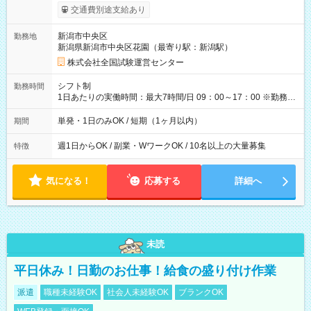
※勤務回数により昇給あり 【即給（前払い）オプションあ
交通費別途支給あり
り！】 希望される場合、勤務から1週間ほどで給与の一部を受け
取れます。 ※手数料418円がかかります。 【過去試験日の収入
新潟市中央区
勤務地
例】 ・河合塾模擬試験 8:30～17:30（休憩1時間） 時給1,300円
新潟県新潟市中央区花園（最寄り駅：新潟駅）
×8時間＝日収10,400円＋交通費 ※当日の役割により時給＋100
円の場合あり ・国家試験 7:00～13:30（休憩なし） 時給1,300
株式会社全国試験運営センター
円（役割手当＋100円）×6時間＝日収8,400円＋交通費 【試用期
間】試用期間なし
シフト制
勤務時間
1日あたりの実働時間：最大7時間/日 09：00～17：00 ※勤務時
間は 試験により異なります。
単発・1日のみOK / 短期（1ヶ月以内）
期間
週1日からOK / 副業・WワークOK / 10名以上の大量募集
特徴
気になる！
応募する
詳細へ
未読
平日休み！日勤のお仕事！給食の盛り付け作業
派遣
職種未経験OK
社会人未経験OK
ブランクOK