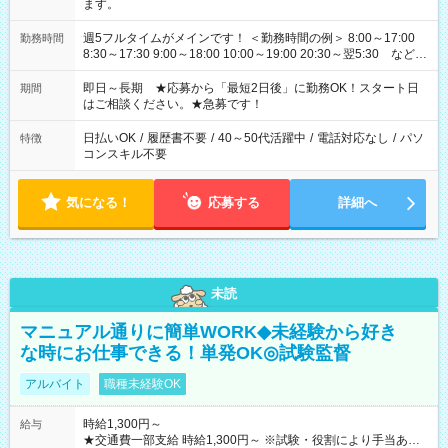
ます。
週5フルタイムがメインです！ ＜勤務時間の例＞ 8:00～17:00
勤務時間
8:30～17:30 9:00～18:00 10:00～19:00 20:30～翌5:30 など ★
その他にも勤務時間多数！ 日勤のみ、残業なし、交替制など
ご希望を教えてください！
即日～長期 ★応募から「最短2日後」に勤務OK！スタート日
期間
はご相談ください。★急募です！
日払いOK
/
履歴書不要
/
40～50代活躍中
/
電話対応なし
/
パソ
特徴
コンスキル不要
気になる！
応募する
詳細へ
未読
マニュアル通りに簡単WORK◆未経験から好き
な時にお仕事できる！単発OK◎試験監督
アルバイト
職種未経験OK
時給1,300円～
給与
★交通費一部支給 時給1,300円～ ※試験・役割により手当あり