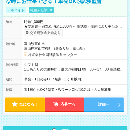
な時にお仕事できる！単発OK◎試験監督
アルバイト
職種未経験OK
時給1,300円～
給与
★交通費一部支給 時給1,300円～ ※試験・役割により手当あり
※勤務回数により昇給あり 【即給（前払い）オプションあ
交通費別途支給あり
り！】 希望される場合、勤務から1週間ほどで給与の一部を受け
取れます。 ※手数料418円がかかります。 【過去試験日の収入
富山県富山市
勤務地
例】 ・河合塾模擬試験 8:30～17:30（休憩1時間） 時給1,300円
富山県富山市桜町（最寄り駅：富山駅）
×8時間＝日収10,400円＋交通費 ※当日の役割により時給＋100
円の場合あり ・国家試験 7:00～13:30（休憩なし） 時給1,300
株式会社全国試験運営センター
円（役割手当＋100円）×6時間＝日収8,400円＋交通費 【試用期
間】試用期間なし
シフト制
勤務時間
1日あたりの実働時間：最大7時間/日 09：00～17：00 ※勤務時
間は 試験により異なります。
単発・1日のみOK / 短期（1ヶ月以内）
期間
週1日からOK / 副業・WワークOK / 10名以上の大量募集
特徴
気になる！
応募する
詳細へ