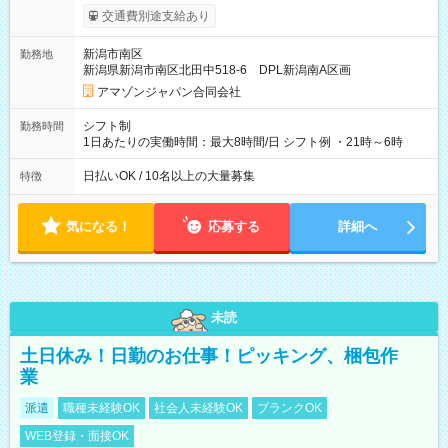
まで昇給の機会があります。 ■正社員登用制度あり ※月末締/翌
交通費別途支給あり
月25日支払い ※時間外手当、別途支給 ※深夜割増賃金 (22:00～
翌5:00までは時給が25%UPします) ☆給与前払い制度有！
新潟市南区
勤務地
☆Amazon直雇用で安定して働けます！ 【試用期間】試用期間
新潟県新潟市南区北田中518-6 DPL新潟南A区画
あり 試用期間の長さ：1週間 雇用形態、給与は本採用時と同じ
です。
アマゾンジャパン合同会社
シフト制
勤務時間
1日あたりの実働時間：最大8時間/日 シフト例 ・21時～6時
日払いOK / 10名以上の大量募集
特徴
気になる！
応募する
詳細へ
未読
土日休み！日勤のお仕事！ピッキング、梱包作
業
派遣
職種未経験OK
社会人未経験OK
ブランクOK
WEB登録・面接OK