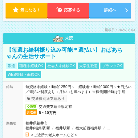
気になる！
応募する
詳細へ
掲載日：2026.08.03
未読
【毎週お給料振り込み可能＊週払い】おばあち
ゃんの生活サポート
派遣
職種未経験OK
社会人未経験OK
大学生歓迎
ブランクOK
WEB登録・面接OK
無資格未経験：時給1250円～ 経験者：時給1300円～★日払い
給与
／週払い制度あり（月払いも選べます）※稼働開始時は手続き完
了次第のお支払いとなります。
交通費別途支給あり
交通費支給※規定有
交通費
5～10万円
月収例
福井県福井市
勤務地
福井(福井県)駅
/
福井駅駅
/
福大前西福井駅
/
…
＜ご近所の老人ホームなど＞