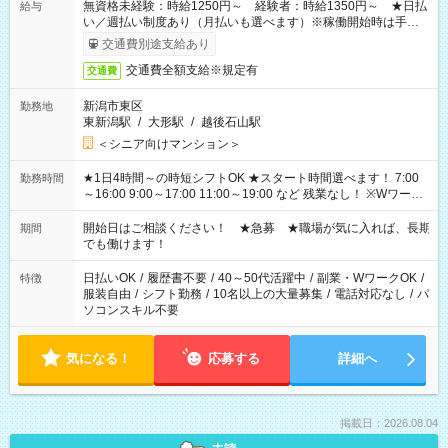
無資格未経験：時給1250円～ 経験者：時給1350円～ ★日払
給与
い／週払い制度あり（月払いも選べます）※稼働開始時は手続き
完了次第のお支払いとなります。
交通費別途支給あり
交通費全額支給※規定有
交通費
新潟市東区
勤務地
東新潟駅
/
大形駅
/
越後石山駅
＜シニア向けマンション＞
★1日4時間～の時短シフトOK ★スタート時間選べます！ 7:00
勤務時間
～16:00 9:00～17:00 11:00～19:00 など 残業なし！ ※Wワーク
の場合、他のお仕事と合わせ週40時間超の就業はご案内できま
せん ※法令に基づき、週20時間以上勤務は社会保険への加入対
開始日はご相談ください！ ★急募 ★職場が気に入れば、長期
期間
象となります ※労働者派遣法（日雇い派遣の原則禁止）によ
でも働けます！
り、短時間・短期間の就業はご案内が難しい場合があります
日払いOK
/
履歴書不要
/
40～50代活躍中
/
副業・WワークOK
/
特徴
服装自由
/
シフト勤務
/
10名以上の大量募集
/
電話対応なし
/
パ
ソコンスキル不要
気になる！
応募する
詳細へ
掲載日：2026.08.04