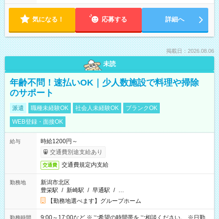
気になる！
応募する
詳細へ
掲載日：2026.08.06
未読
年齢不問！速払いOK｜少人数施設で料理や掃除
のサポート
派遣
職種未経験OK
社会人未経験OK
ブランクOK
WEB登録・面接OK
時給1200円～
給与
交通費別途支給あり
交通費規定内支給
交通費
新潟市北区
勤務地
豊栄駅
/
新崎駅
/
早通駅
/
…
【勤務地選べます】グループホーム
9:00～17:00など ※ご希望の時間帯をご相談ください。 ※日勤、
勤務時間