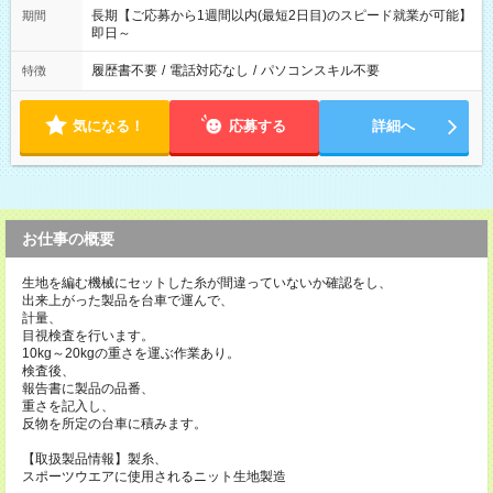
長期【ご応募から1週間以内(最短2日目)のスピード就業が可能】
期間
即日～
履歴書不要
/
電話対応なし
/
パソコンスキル不要
特徴
気になる！
応募する
詳細へ
お仕事の概要
生地を編む機械にセットした糸が間違っていないか確認をし、
出来上がった製品を台車で運んで、
計量、
目視検査を行います。
10kg～20kgの重さを運ぶ作業あり。
検査後、
報告書に製品の品番、
重さを記入し、
反物を所定の台車に積みます。
【取扱製品情報】製糸、
スポーツウエアに使用されるニット生地製造