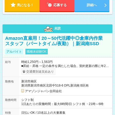
気になる！
応募する
詳細へ
未読
Amazon直雇用！20～50代活躍中◎倉庫内作業
スタッフ（パートタイム/夜勤）｜新潟南SSD
アルバイト
職種未経験OK
時給1,250円～1,563円
給与
■昇給・昇格 一定の条件を満たした場合、契約更新の際に年2回
まで昇給の機会があります。 ■正社員登用制度あり ※月末締/翌
交通費別途支給あり
月25日支払い ※時間外手当、別途支給 ※深夜割増賃金 (22:00～
翌5:00までは時給が25%UPします) ☆給与前払い制度有！
新潟市南区
勤務地
☆Amazon直雇用で安定して働けます！ 【試用期間】試用期間
新潟県新潟市南区北田中518-6 DPL新潟南 B区画
あり 試用期間の長さ：1週間 雇用形態、給与は本採用時と同じ
です。
アマゾンジャパン合同会社
シフト制
勤務時間
1日あたりの実働時間：最大8時間/日 シフト例 ・21時～6時
日払いOK / 10名以上の大量募集
特徴