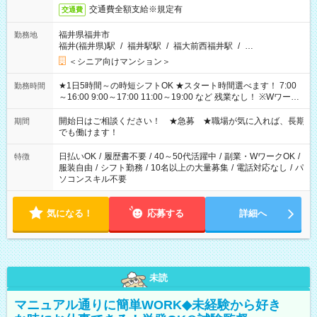
交通費全額支給※規定有
交通費
福井県福井市
勤務地
福井(福井県)駅
/
福井駅駅
/
福大前西福井駅
/
…
＜シニア向けマンション＞
★1日5時間～の時短シフトOK ★スタート時間選べます！ 7:00
勤務時間
～16:00 9:00～17:00 11:00～19:00 など 残業なし！ ※Wワーク
の場合、他のお仕事と合わせ週40時間超の就業はご案内できま
せん ※法令に基づき、週20時間以上勤務は社会保険への加入対
開始日はご相談ください！ ★急募 ★職場が気に入れば、長期
期間
象となります ※労働者派遣法（日雇い派遣の原則禁止）によ
でも働けます！
り、短時間・短期間の就業はご案内が難しい場合があります
日払いOK
/
履歴書不要
/
40～50代活躍中
/
副業・WワークOK
/
特徴
服装自由
/
シフト勤務
/
10名以上の大量募集
/
電話対応なし
/
パ
ソコンスキル不要
気になる！
応募する
詳細へ
未読
マニュアル通りに簡単WORK◆未経験から好き