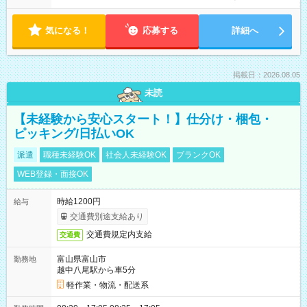
気になる！
応募する
詳細へ
掲載日：2026.08.05
未読
【未経験から安心スタート！】仕分け・梱包・
ピッキング/日払いOK
派遣
職種未経験OK
社会人未経験OK
ブランクOK
WEB登録・面接OK
時給1200円
給与
交通費別途支給あり
交通費規定内支給
交通費
富山県富山市
勤務地
越中八尾駅から車5分
軽作業・物流・配送系