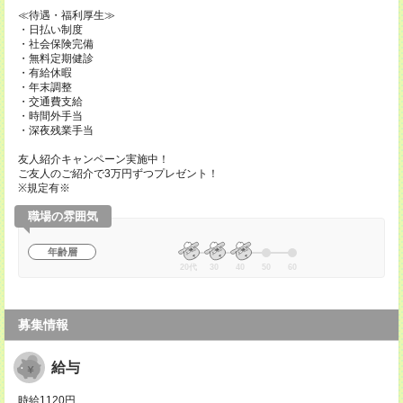
≪待遇・福利厚生≫
・日払い制度
・社会保険完備
・無料定期健診
・有給休暇
・年末調整
・交通費支給
・時間外手当
・深夜残業手当
友人紹介キャンペーン実施中！
ご友人のご紹介で3万円ずつプレゼント！
※規定有※
職場の雰囲気
年齢層
20代
30
40
50
60
募集情報
給与
時給1120円