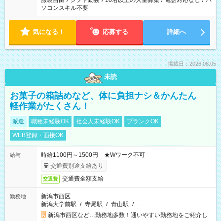
服装自由
/
シフト勤務
/
10名以上の大量募集
/
電話対応なし
/
パ
ソコンスキル不要
気になる！
応募する
詳細へ
掲載日：2026.08.05
未読
お菓子の箱詰めなど、体に負担ナシ＆かんたん
軽作業がたくさん！
派遣
職種未経験OK
社会人未経験OK
ブランクOK
WEB登録・面接OK
時給1100円～1500円 ★Wワーク不可
給与
交通費別途支給あり
交通費全額支給
交通費
新潟市西区
勤務地
新潟大学前駅
/
寺尾駅
/
青山駅
/
…
新潟市西区など…勤務地多数！通いやすい勤務地をご紹介し