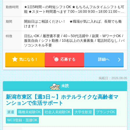
★1日5時間～の時短シフトOK ★もちろんフルタイムシフトも可
勤務時間
能 ★スタート時間選べます 7:00～16:00 9:00～18:00 11:00～
20:00 など 残業なし！ ※Wワークの場合、他のお仕事と合わせ
週40時間超の就業はご案内できません ※法令に基づき、週20時
開始日はご相談ください！ ★職場が気に入れば、長期でも働
期間
間以上勤務は社会保険への加入対象となります ※労働者派遣法
けます！
（日雇い派遣の原則禁止）により、短時間・短期間の就業はご
案内が難しい場合があります
日払いOK
/
履歴書不要
/
40～50代活躍中
/
副業・WワークOK
/
特徴
服装自由
/
シフト勤務
/
10名以上の大量募集
/
電話対応なし
/
パ
ソコンスキル不要
気になる！
応募する
詳細へ
掲載日：2026.08.05
未読
新潟市東区【週3日～】ホテルライクな高齢者マ
ンションで生活サポート
派遣
職種未経験OK
社会人未経験OK
大学生歓迎
ブランクOK
WEB登録・面接OK