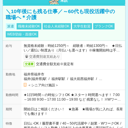
未読
＼10年後にも残る仕事／～60代も現役活躍中の
職場へ＊介護
派遣
職種未経験OK
社会人未経験OK
大学生歓迎
ブランクOK
WEB登録・面接OK
無資格未経験：時給1250円～ 経験者：時給1300円～ ★日払
給与
い／週払い制度あり（月払いも選べます）※稼働開始時は手続き
完了次第のお支払いとなります。
交通費別途支給あり
交通費全額支給※規定有
交通費
福井県福井市
勤務地
福井(福井県)駅
/
福井駅駅
/
福大前西福井駅
/
…
＜シニア向け施設＞
★1日5時間～の時短シフトOK ★スタート時間選べます！ 7:00
勤務時間
～16:00 9:00～17:00 11:00～19:00 など 残業なし！ ※Wワーク
の場合、他のお仕事と合わせ週40時間超の就業はご案内できま
せん ※法令に基づき、週20時間以上勤務は社会保険への加入対
開始日はご相談ください！ ★急募 ★職場が気に入れば、長期
期間
象となります ※労働者派遣法（日雇い派遣の原則禁止）によ
でも働けます！
り、短時間・短期間の就業はご案内が難しい場合があります
日払いOK
/
履歴書不要
/
40～50代活躍中
/
副業・WワークOK
/
特徴