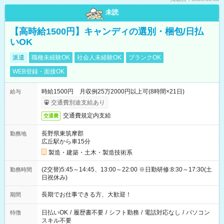
未読
【高時給1500円】キャンディの選別・梱包/日払
いOK
派遣
職種未経験OK
社会人未経験OK
ブランクOK
WEB登録・面接OK
時給1500円 月収例25万2000円以上可(8時間×21日)
給与
交通費別途支給あり
交通費規定内支給
交通費
長野県東筑摩郡
勤務地
広丘駅から車15分
製造・建築・土木・製造技術系
(2交替)5:45～14:45、13:00～22:00 ※日勤研修:8:30～17:30(土
勤務時間
日祝休み)
長期でお仕事できる方、大歓迎！
期間
日払いOK
/
履歴書不要
/
シフト勤務
/
電話対応なし
/
パソコン
特徴
スキル不要