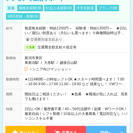
派遣
職種未経験OK
社会人未経験OK
大学生歓迎
ブランクOK
WEB登録・面接OK
無資格未経験：時給1250円～ 経験者：時給1350円～ ★日払
給与
い／週払い制度あり（月払いも選べます）※稼働開始時は手続き
完了次第のお支払いとなります。
交通費別途支給あり
交通費全額支給※規定有
交通費
新潟市東区
勤務地
東新潟駅
/
大形駅
/
越後石山駅
＜シニア向けマンション＞
★1日4時間～の時短シフトOK ★スタート時間選べます！ 7:00
勤務時間
～16:00 9:00～17:00 11:00～19:00 など 残業なし！ ※Wワーク
の場合、他のお仕事と合わせ週40時間超の就業はご案内できま
せん ※法令に基づき、週20時間以上勤務は社会保険への加入対
開始日はご相談ください！ ★急募 ★職場が気に入れば、長期
期間
象となります ※労働者派遣法（日雇い派遣の原則禁止）によ
でも働けます！
り、短時間・短期間の就業はご案内が難しい場合があります
日払いOK
/
履歴書不要
/
40～50代活躍中
/
副業・WワークOK
/
特徴
服装自由
/
シフト勤務
/
10名以上の大量募集
/
電話対応なし
/
パ
ソコンスキル不要
気になる！
応募する
詳細へ