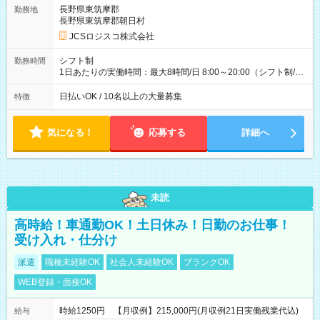
万円／週6日稼働 ・地方郊外エリア 月収40万円／週5日稼働 月
長野県東筑摩郡
勤務地
収40万円~50万円／週6日稼働 ＜モデルイメージ＞ ■月収50万
長野県東筑摩郡朝日村
円 (27歳男性/江東区在住)※元建築関係 1日150個配達×25日勤務
JCSロジスコ株式会社
(日休み) ■月収80万円(43歳男性/墨田区在住)※元営業 1日200個
配達×25日勤務(月休み) 【試用期間】試用期間なし
シフト制
勤務時間
1日あたりの実働時間：最大8時間/日 8:00～20:00（シフト制/実
働8時間） ※週5日勤務（場所次第では週4も有り） ※配達状況
によって時間外での勤務可能性有り ※案件により多少の前後あ
日払いOK / 10名以上の大量募集
特徴
り ※配達が完了次第、帰社OKです
気になる！
応募する
詳細へ
未読
高時給！車通勤OK！土日休み！日勤のお仕事！
受け入れ・仕分け
派遣
職種未経験OK
社会人未経験OK
ブランクOK
WEB登録・面接OK
時給1250円 【月収例】215,000円(月収例21日実働残業代込)
給与