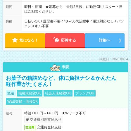
その他にも勤務時間多数！ 日勤のみ、残業なし、交替制など
ご希望を教えてください！
即日～長期 ★応募から「最短2日後」に勤務OK！スタート日
期間
はご相談ください。
日払いOK
/
履歴書不要
/
40～50代活躍中
/
電話対応なし
/
パソ
特徴
コンスキル不要
気になる！
応募する
詳細へ
掲載日：2026.08.04
未読
お菓子の箱詰めなど、体に負担ナシ＆かんたん
軽作業がたくさん！
派遣
職種未経験OK
社会人未経験OK
ブランクOK
WEB登録・面接OK
時給1100円～1400円 ★Wワーク不可
給与
交通費別途支給あり
交通費全額支給
交通費