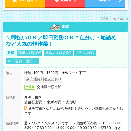
掲載日：2026.08.06
未読
＼即払いＯＫ／即日勤務ＯＫ＊仕分け・箱詰め
など人気の軽作業！
派遣
職種未経験OK
社会人未経験OK
ブランクOK
WEB登録・面接OK
時給1100円～1500円 ★Wワーク不可
給与
交通費別途支給あり
交通費全額支給
交通費
新潟市東区
勤務地
越後石山駅
/
東新潟駅
/
大形駅
新潟市東区など…勤務地多数！通いやすい勤務地をご紹介し
ます。
週5フルタイムがメインです！ ＜勤務時間の例＞ 8:00～17:00
勤務時間
8:30～17:30 9:00～18:00 10:00～19:00 20:30～翌5:30 など ★