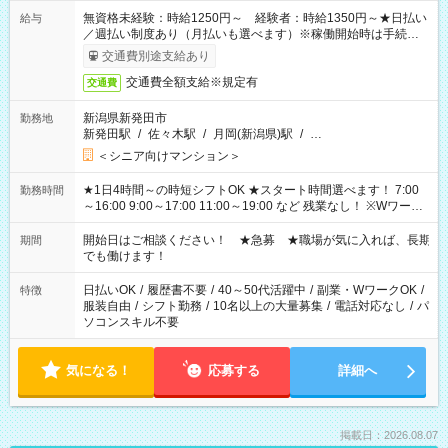
無資格未経験：時給1250円～ 経験者：時給1350円～★日払い
給与
／週払い制度あり（月払いも選べます）※稼働開始時は手続き完
了次第のお支払いとなります。
交通費別途支給あり
交通費全額支給※規定有
交通費
新潟県新発田市
勤務地
新発田駅
/
佐々木駅
/
月岡(新潟県)駅
/
…
＜シニア向けマンション＞
★1日4時間～の時短シフトOK ★スタート時間選べます！ 7:00
勤務時間
～16:00 9:00～17:00 11:00～19:00 など 残業なし！ ※Wワーク
の場合、他のお仕事と合わせ週40時間超の就業はご案内できま
せん ※法令に基づき、週20時間以上勤務は社会保険への加入対
開始日はご相談ください！ ★急募 ★職場が気に入れば、長期
期間
象となります ※労働者派遣法（日雇い派遣の原則禁止）によ
でも働けます！
り、短時間・短期間の就業はご案内が難しい場合があります
日払いOK
/
履歴書不要
/
40～50代活躍中
/
副業・WワークOK
/
特徴
服装自由
/
シフト勤務
/
10名以上の大量募集
/
電話対応なし
/
パ
ソコンスキル不要
気になる！
応募する
詳細へ
掲載日：2026.08.07