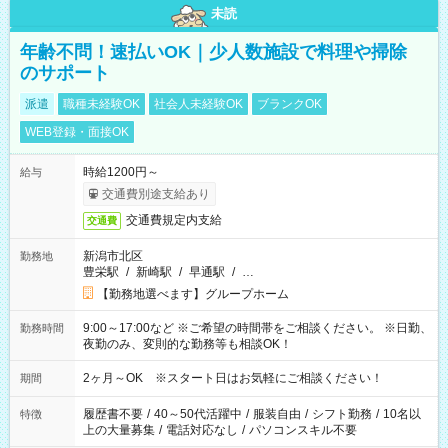
未読
年齢不問！速払いOK｜少人数施設で料理や掃除
のサポート
派遣
職種未経験OK
社会人未経験OK
ブランクOK
WEB登録・面接OK
時給1200円～
給与
交通費別途支給あり
交通費規定内支給
交通費
新潟市北区
勤務地
豊栄駅
/
新崎駅
/
早通駅
/
…
【勤務地選べます】グループホーム
9:00～17:00など ※ご希望の時間帯をご相談ください。 ※日勤、
勤務時間
夜勤のみ、変則的な勤務等も相談OK！
2ヶ月～OK ※スタート日はお気軽にご相談ください！
期間
履歴書不要
/
40～50代活躍中
/
服装自由
/
シフト勤務
/
10名以
特徴
上の大量募集
/
電話対応なし
/
パソコンスキル不要