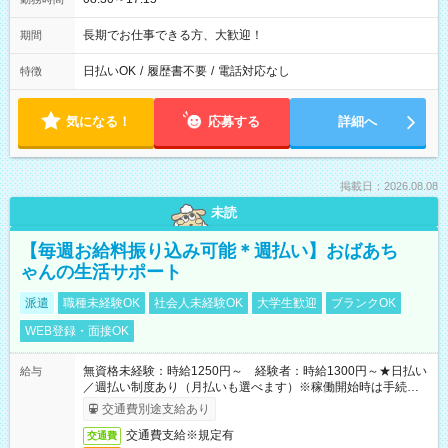
長期でお仕事できる方、大歓迎！
期間
日払いOK
/
履歴書不要
/
電話対応なし
特徴
気になる！
応募する
詳細へ
掲載日：2026.08.08
未読
【毎週お給料振り込み可能＊週払い】おばあち
ゃんの生活サポート
派遣
職種未経験OK
社会人未経験OK
大学生歓迎
ブランクOK
WEB登録・面接OK
無資格未経験：時給1250円～ 経験者：時給1300円～★日払い
給与
／週払い制度あり（月払いも選べます）※稼働開始時は手続き完
了次第のお支払いとなります。
交通費別途支給あり
交通費支給※規定有
交通費