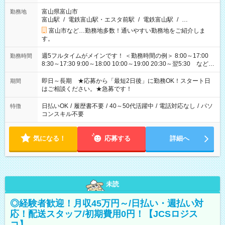
富山県富山市
勤務地
富山駅
/
電鉄富山駅・エスタ前駅
/
電鉄富山駅
/
…
富山市など…勤務地多数！通いやすい勤務地をご紹介しま
す。
週5フルタイムがメインです！ ＜勤務時間の例＞ 8:00～17:00
勤務時間
8:30～17:30 9:00～18:00 10:00～19:00 20:30～翌5:30 など ★
その他にも勤務時間多数！ 日勤のみ、残業なし、交替制など
ご希望を教えてください！
即日～長期 ★応募から「最短2日後」に勤務OK！スタート日
期間
はご相談ください。★急募です！
日払いOK
/
履歴書不要
/
40～50代活躍中
/
電話対応なし
/
パソ
特徴
コンスキル不要
気になる！
応募する
詳細へ
未読
◎経験者歓迎！月収45万円～/日払い・週払い対
応！配送スタッフ/初期費用0円！【JCSロジス
コ】