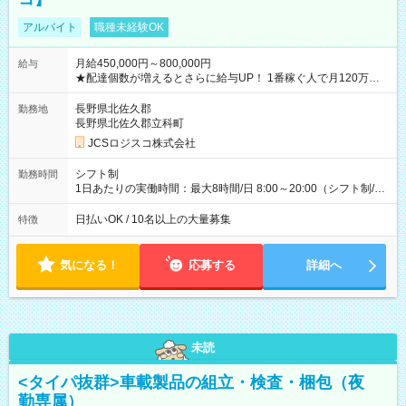
アルバイト
職種未経験OK
月給450,000円～800,000円
給与
★配達個数が増えるとさらに給与UP！ 1番稼ぐ人で月120万ほ
ど！ ・主要都市エリア 月収55万円／週5日稼働 月収65万~112
万円／週6日稼働 ・地方郊外エリア 月収40万円／週5日稼働 月
長野県北佐久郡
勤務地
収40万円~50万円／週6日稼働 ＜モデルイメージ＞ ■月収50万
長野県北佐久郡立科町
円 (27歳男性/江東区在住)※元建築関係 1日150個配達×25日勤務
JCSロジスコ株式会社
(日休み) ■月収80万円(43歳男性/墨田区在住)※元営業 1日200個
配達×25日勤務(月休み) 【試用期間】試用期間なし
シフト制
勤務時間
1日あたりの実働時間：最大8時間/日 8:00～20:00（シフト制/実
働8時間） ※週5日勤務（場所次第では週4も有り） ※配達状況
によって時間外での勤務可能性有り ※案件により多少の前後あ
日払いOK / 10名以上の大量募集
特徴
り ※配達が完了次第、帰社OKです
気になる！
応募する
詳細へ
未読
<タイパ抜群>車載製品の組立・検査・梱包（夜
勤専属）