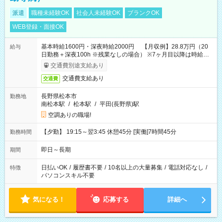
派遣
職種未経験OK
社会人未経験OK
ブランクOK
WEB登録・面接OK
基本時給1600円・深夜時給2000円 【月収例】28.8万円（20
給与
日勤務＋深夜100h ※残業なしの場合） ※7ヶ月目以降は時給
1230円・深夜時給1538円となります。
交通費別途支給あり
交通費支給あり
交通費
長野県松本市
勤務地
南松本駅
/
松本駅
/
平田(長野県)駅
空調ありの職場!
【夕勤】 19:15～翌3:45 休憩45分 [実働]7時間45分
勤務時間
即日～長期
期間
日払いOK
/
履歴書不要
/
10名以上の大量募集
/
電話対応なし
/
特徴
パソコンスキル不要
気になる！
応募する
詳細へ