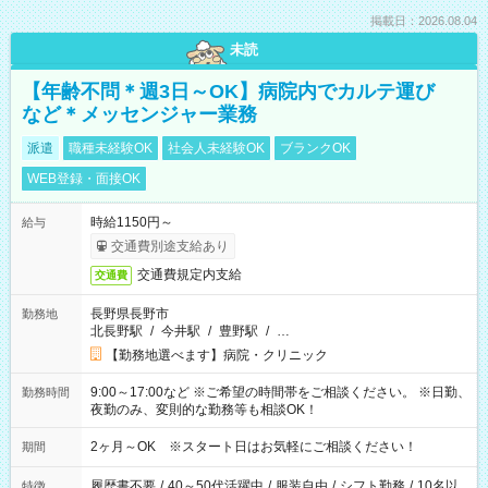
掲載日：2026.08.04
未読
【年齢不問＊週3日～OK】病院内でカルテ運び
など＊メッセンジャー業務
派遣
職種未経験OK
社会人未経験OK
ブランクOK
WEB登録・面接OK
時給1150円～
給与
交通費別途支給あり
交通費規定内支給
交通費
長野県長野市
勤務地
北長野駅
/
今井駅
/
豊野駅
/
…
【勤務地選べます】病院・クリニック
9:00～17:00など ※ご希望の時間帯をご相談ください。 ※日勤、
勤務時間
夜勤のみ、変則的な勤務等も相談OK！
2ヶ月～OK ※スタート日はお気軽にご相談ください！
期間
履歴書不要
/
40～50代活躍中
/
服装自由
/
シフト勤務
/
10名以
特徴