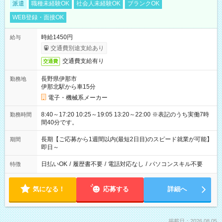
派遣
職種未経験OK
社会人未経験OK
ブランクOK
WEB登録・面接OK
時給1450円
給与
交通費別途支給あり
交通費支給有り
交通費
長野県伊那市
勤務地
伊那北駅から車15分
電子・機械系メーカー
8:40～17:20 10:25～19:05 13:20～22:00 ※表記のうち実働7時
勤務時間
間40分です。
長期【ご応募から1週間以内(最短2日目)のスピード就業が可能】
期間
即日～
日払いOK
/
履歴書不要
/
電話対応なし
/
パソコンスキル不要
特徴
気になる！
応募する
詳細へ
掲載日：2026.08.05