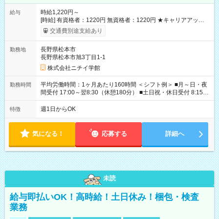
時給1,220円～
給与
[時給] 有資格者：1220円 無資格者：1220円 ★キャリアアップ制
度あり 進級により給与がアップします！ 【試用期間】試用期間
交通費別途支給あり
あり 試用期間の長さ：3ヶ月 雇用形態、給与は本採用時と同じ
です。
長野県松本市
勤務地
長野県松本市旭3丁目1-1
株式会社ニチイ学館
平均労働時間：1ヶ月あたり160時間 ＜シフト例＞ ■月～日・夜
勤務時間
間受付 17:00～翌8:30（休憩180分） ■土日祝・休日受付 8:15～
17:15（休憩60分） ※上記時間帯でのシフト制 ※夜間のみ、休
日のみ等、勤務日数ご相談ください 平均労働時間：1ヶ月あたり
週1日からOK
特徴
160時間 ＜シフト例＞ ■月～日・夜間受付 17:00～翌8:30（休憩
180分） ■土日祝・休日受付 8:15～17:15（休憩60分） ※上記時
間帯でのシフト制 ※夜間のみ、休日のみ等、勤務日数ご相談く
気になる！
応募する
詳細へ
ださい
未読
給与即払いOK！高時給！土日休み！梱包・検査
業務