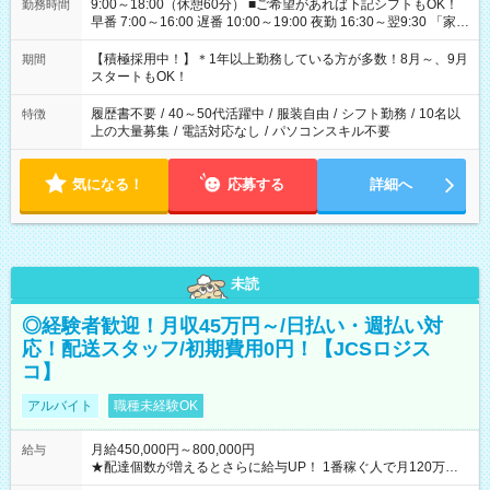
9:00～18:00（休憩60分） ■ご希望があれば下記シフトもOK！
勤務時間
早番 7:00～16:00 遅番 10:00～19:00 夜勤 16:30～翌9:30 「家族
と休みを合わせたい」 「余裕を持って夕飯の準備がしたい」
「できれば残業はしたくない」 など、ご希望を教えてください
【積極採用中！】＊1年以上勤務している方が多数！8月～、9月
期間
ね。 ※Wワーク希望の方へ 今ご覧のお仕事で希望する勤務時間
スタートもOK！
と、もう1つのお仕事の勤務時間が 合計で週40時間を超える場
合は応募できません。
履歴書不要
/
40～50代活躍中
/
服装自由
/
シフト勤務
/
10名以
特徴
上の大量募集
/
電話対応なし
/
パソコンスキル不要
気になる！
応募する
詳細へ
未読
◎経験者歓迎！月収45万円～/日払い・週払い対
応！配送スタッフ/初期費用0円！【JCSロジス
コ】
アルバイト
職種未経験OK
月給450,000円～800,000円
給与
★配達個数が増えるとさらに給与UP！ 1番稼ぐ人で月120万ほ
ど！ ・主要都市エリア 月収55万円／週5日稼働 月収65万~112