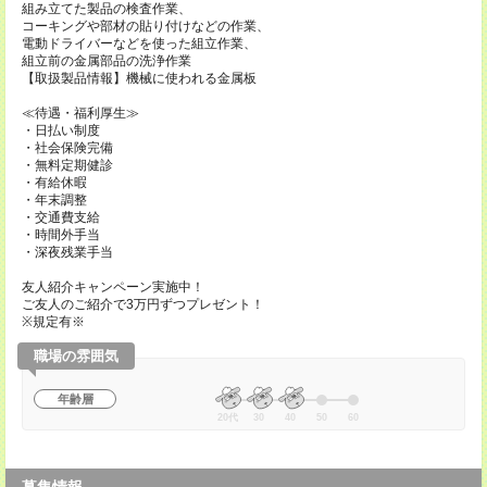
組み立てた製品の検査作業、
コーキングや部材の貼り付けなどの作業、
電動ドライバーなどを使った組立作業、
組立前の金属部品の洗浄作業
【取扱製品情報】機械に使われる金属板
≪待遇・福利厚生≫
・日払い制度
・社会保険完備
・無料定期健診
・有給休暇
・年末調整
・交通費支給
・時間外手当
・深夜残業手当
友人紹介キャンペーン実施中！
ご友人のご紹介で3万円ずつプレゼント！
※規定有※
職場の雰囲気
年齢層
20代
30
40
50
60