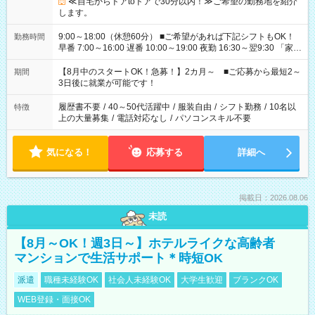
≪自宅からドアtoドアで30分以内！≫ご希望の勤務地を紹介
します。
9:00～18:00（休憩60分） ■ご希望があれば下記シフトもOK！
勤務時間
早番 7:00～16:00 遅番 10:00～19:00 夜勤 16:30～翌9:30 「家族
と休みを合わせたい」 「余裕を持って夕飯の準備がしたい」
「できれば残業はしたくない」 など、ご希望を教えてください
【8月中のスタートOK！急募！】2カ月～ ■ご応募から最短2～
期間
ね。 ※Wワーク希望の方へ 今ご覧のお仕事で希望する勤務時間
3日後に就業が可能です！
と、もう1つのお仕事の勤務時間。 合計で週40時間を超える場
合は応募できません。
履歴書不要
/
40～50代活躍中
/
服装自由
/
シフト勤務
/
10名以
特徴
上の大量募集
/
電話対応なし
/
パソコンスキル不要
気になる！
応募する
詳細へ
掲載日：2026.08.06
未読
【8月～OK！週3日～】ホテルライクな高齢者
マンションで生活サポート＊時短OK
派遣
職種未経験OK
社会人未経験OK
大学生歓迎
ブランクOK
WEB登録・面接OK