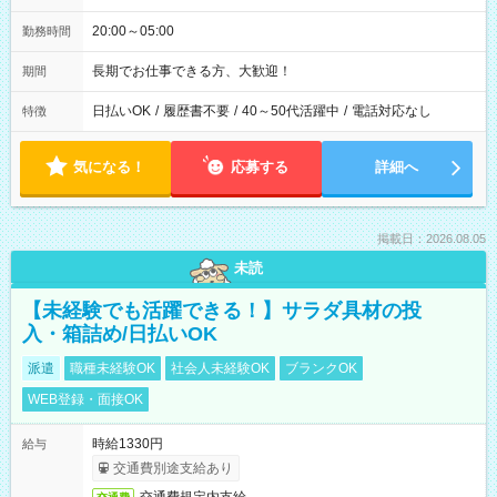
20:00～05:00
勤務時間
長期でお仕事できる方、大歓迎！
期間
日払いOK
/
履歴書不要
/
40～50代活躍中
/
電話対応なし
特徴
気になる！
応募する
詳細へ
掲載日：2026.08.05
未読
【未経験でも活躍できる！】サラダ具材の投
入・箱詰め/日払いOK
派遣
職種未経験OK
社会人未経験OK
ブランクOK
WEB登録・面接OK
時給1330円
給与
交通費別途支給あり