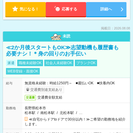
気になる！
応募する
詳細へ
掲載日：2026.08.08
未読
≪2か月後スタートもOK≫志望動機も履歴書も
必要ナシ！＊身の回りのお手伝い
派遣
職種未経験OK
社会人未経験OK
ブランクOK
WEB登録・面接OK
無資格未経験：時給1250円～ ■週払いOK ■扶養内OK
給与
交通費別途支給あり
交通費全額支給
交通費
長野県松本市
勤務地
松本駅
/
南松本駅
/
北松本駅
/
…
≪自宅からドアtoドアで30分以内！≫ご希望の勤務地を紹介
します。