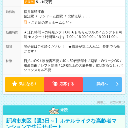
5～10万円
月収例
福井県鯖江市
勤務地
鯖江駅
/
サンドーム西駅
/
北鯖江駅
/
…
＜ご近所の老人ホームなど＞
★1日5時間～の時短シフトOK ★もちろんフルタイムシフトも可
勤務時間
能 ★スタート時間選べます 7:00～16:00 9:00～18:00 11:00～
20:00 など 残業なし！ ※Wワークの場合、他のお仕事と合わせ
週40時間超の就業はご案内できません ※法令に基づき、週20時
開始日はご相談ください！ ★職場が気に入れば、長期でも働
期間
間以上勤務は社会保険への加入対象となります ※労働者派遣法
けます！
（日雇い派遣の原則禁止）により、短時間・短期間の就業はご
案内が難しい場合があります
日払いOK
/
履歴書不要
/
40～50代活躍中
/
副業・WワークOK
/
特徴
服装自由
/
シフト勤務
/
10名以上の大量募集
/
電話対応なし
/
パ
ソコンスキル不要
気になる！
応募する
詳細へ
掲載日：2026.08.07
未読
新潟市東区【週3日～】ホテルライクな高齢者マ
ンションで生活サポート