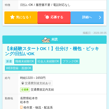
日払いOK
/
履歴書不要
/
電話対応なし
特徴
気になる！
応募する
詳細へ
掲載日：2026.08.05
未読
【未経験スタートOK！】仕分け・梱包・ピッキ
ング/日払いOK
派遣
職種未経験OK
社会人未経験OK
ブランクOK
WEB登録・面接OK
時給1320～1650円
給与
交通費別途支給あり
交通費規定内支給
交通費
長野県松本市
勤務地
松本市
軽作業・物流・配送系