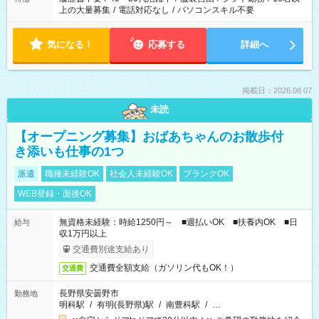
上の大量募集
/
電話対応なし
/
パソコンスキル不要
気になる！
応募する
詳細へ
掲載日：2026.08.07
未読
【オープニング募集】おばあちゃんのお散歩付
き添いも仕事の1つ
派遣
職種未経験OK
社会人未経験OK
ブランクOK
WEB登録・面接OK
無資格未経験：時給1250円～ ■週払いOK ■扶養内OK ■日
給与
収1万円以上
交通費別途支給あり
交通費全額支給（ガソリン代もOK！）
交通費
長野県安曇野市
勤務地
明科駅
/
有明(長野県)駅
/
南豊科駅
/
…