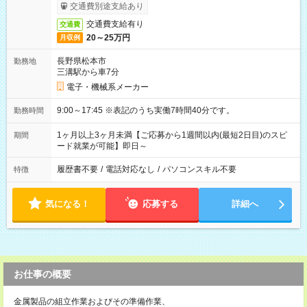
交通費別途支給あり
交通費支給有り
交通費
20～25万円
月収例
長野県松本市
勤務地
三溝駅から車7分
電子・機械系メーカー
9:00～17:45 ※表記のうち実働7時間40分です。
勤務時間
1ヶ月以上3ヶ月未満【ご応募から1週間以内(最短2日目)のスピ
期間
ード就業が可能】即日～
履歴書不要
/
電話対応なし
/
パソコンスキル不要
特徴
気になる！
応募する
詳細へ
お仕事の概要
金属製品の組立作業およびその準備作業、