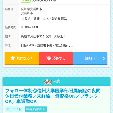
交通費規定内支給
交通費
長野県安曇野市
勤務地
安曇野市
製造・建築・土木・製造技術系
05:00～14:00
勤務時間
長期でお仕事できる方、大歓迎！
期間
日払いOK
/
履歴書不要
/
電話対応なし
特徴
気になる！
応募する
詳細へ
未読
フォロー体制◎信州大学医学部附属病院の夜間
休日受付業務／未経験・無資格OK／ブランク
OK／車通勤OK
アルバイト
職種未経験OK