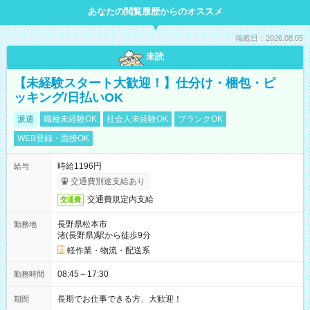
あなたの閲覧履歴からのオススメ
掲載日：2026.08.05
未読
【未経験スタート大歓迎！】仕分け・梱包・ピ
ッキング/日払いOK
派遣
職種未経験OK
社会人未経験OK
ブランクOK
WEB登録・面接OK
時給1196円
給与
交通費別途支給あり
交通費規定内支給
交通費
長野県松本市
勤務地
渚(長野県)駅から徒歩9分
軽作業・物流・配送系
08:45～17:30
勤務時間
長期でお仕事できる方、大歓迎！
期間