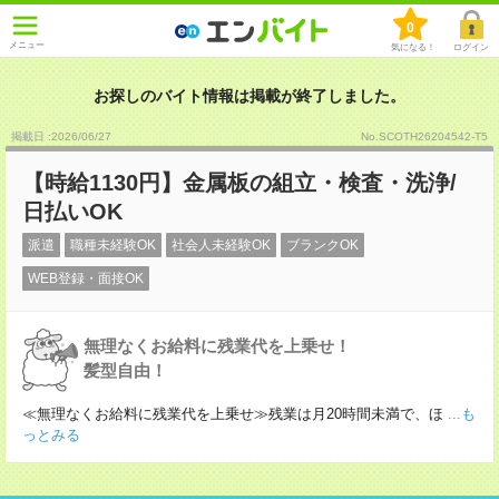
0
メニュー
気になる！
ログイン
お探しのバイト情報は掲載が終了しました。
掲載日 :2026
/
06
/
27
No.SCOTH26204542-T5
【時給1130円】金属板の組立・検査・洗浄/
日払いOK
派遣
職種未経験OK
社会人未経験OK
ブランクOK
WEB登録・面接OK
無理なくお給料に残業代を上乗せ！
髪型自由！
≪無理なくお給料に残業代を上乗せ≫残業は月20時間未満で、ほ
...も
っとみる