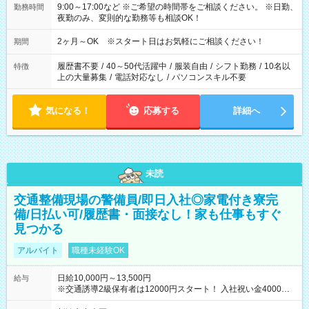
9:00～17:00など ※ご希望の時間帯をご相談ください。 ※日勤、
勤務時間
夜勤のみ、変則的な勤務等も相談OK！
2ヶ月～OK ※スタート日はお気軽にご相談ください！
期間
履歴書不要
/
40～50代活躍中
/
服装自由
/
シフト勤務
/
10名以
特徴
上の大量募集
/
電話対応なし
/
パソコンスキル不要
気になる！
応募する
詳細へ
未読
交通整備現場の警備員/即日入社◎家電付き寮完
備/日払い可/履歴書・面接なし！家も仕事もすぐ
見つかる
アルバイト
職種未経験OK
日給10,000円～13,500円
給与
※交通誘導2級保有者は12000円スタート！ 入社祝い金4000円
【試用期間】試用期間なし