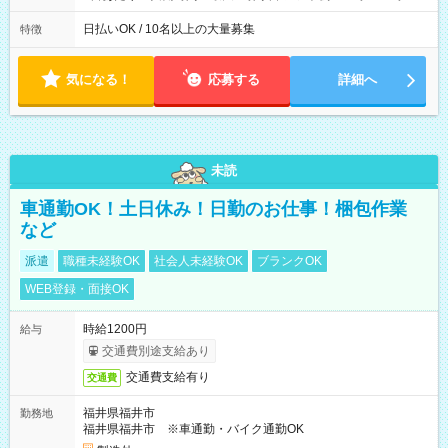
12時～21時
日払いOK / 10名以上の大量募集
特徴
気になる！
応募する
詳細へ
未読
車通勤OK！土日休み！日勤のお仕事！梱包作業
など
派遣
職種未経験OK
社会人未経験OK
ブランクOK
WEB登録・面接OK
時給1200円
給与
交通費別途支給あり
交通費支給有り
交通費
福井県福井市
勤務地
福井県福井市 ※車通勤・バイク通勤OK