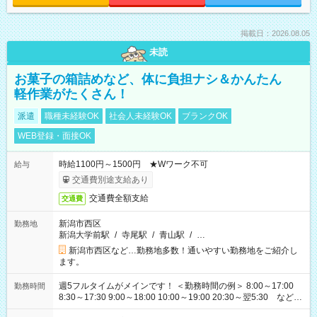
掲載日：2026.08.05
未読
お菓子の箱詰めなど、体に負担ナシ＆かんたん
軽作業がたくさん！
派遣
職種未経験OK
社会人未経験OK
ブランクOK
WEB登録・面接OK
時給1100円～1500円 ★Wワーク不可
給与
交通費別途支給あり
交通費全額支給
交通費
新潟市西区
勤務地
新潟大学前駅
/
寺尾駅
/
青山駅
/
…
新潟市西区など…勤務地多数！通いやすい勤務地をご紹介し
ます。
週5フルタイムがメインです！ ＜勤務時間の例＞ 8:00～17:00
勤務時間
8:30～17:30 9:00～18:00 10:00～19:00 20:30～翌5:30 など ★
その他にも勤務時間多数！ 日勤のみ、残業なし、交替制など