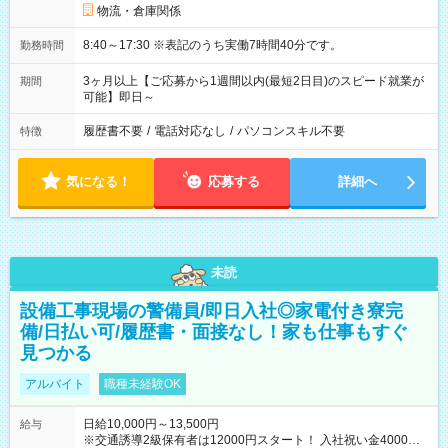
物流・倉庫関係
8:40～17:30 ※表記のうち実働7時間40分です。
勤務時間
3ヶ月以上【ご応募から1週間以内(最短2日目)のスピード就業が
期間
可能】即日～
履歴書不要
/
電話対応なし
/
パソコンスキル不要
特徴
気になる！
応募する
詳細へ
未読
設備工事現場の警備員/即日入社◎家電付き寮完
備/日払い可/履歴書・面接なし！家も仕事もすぐ
見つかる
アルバイト
職種未経験OK
日給10,000円～13,500円
給与
※交通誘導2級保有者は12000円スタート！ 入社祝い金4000円