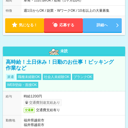
単発・1日のみOK / 短期（1ヶ月以内）
期間
週1日からOK / 副業・WワークOK / 10名以上の大量募集
特徴
気になる！
応募する
詳細へ
未読
高時給！土日休み！日勤のお仕事！ピッキング
作業など
派遣
職種未経験OK
社会人未経験OK
ブランクOK
WEB登録・面接OK
時給1200円
給与
交通費別途支給あり
交通費支給有り
交通費
福井県越前市
勤務地
福井県越前市