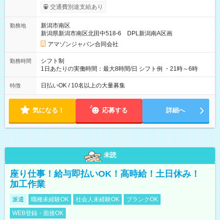
まで昇給の機会があります。 ■正社員登用制度あり ※月末締/翌
交通費別途支給あり
月25日支払い ※時間外手当、別途支給 ※深夜割増賃金 (22:00～
翌5:00までは時給が25%UPします) ☆給与前払い制度有！
新潟市南区
勤務地
☆Amazon直雇用で安定して働けます！ 【試用期間】試用期間
新潟県新潟市南区北田中518-6 DPL新潟南A区画
あり 試用期間の長さ：1週間 雇用形態、給与は本採用時と同じ
です。
アマゾンジャパン合同会社
シフト制
勤務時間
1日あたりの実働時間：最大8時間/日 シフト例 ・21時～6時
日払いOK / 10名以上の大量募集
特徴
気になる！
応募する
詳細へ
未読
座り仕事！給与即払いOK！高時給！土日休み！
加工作業
派遣
職種未経験OK
社会人未経験OK
ブランクOK
WEB登録・面接OK