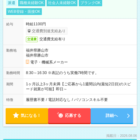
派遣
職種未経験OK
社会人未経験OK
ブランクOK
WEB登録・面接OK
時給1100円
給与
交通費別途支給あり
交通費支給有り
交通費
福井県勝山市
勤務地
福井県勝山市
電子・機械系メーカー
8:30～16:30 ※表記のうち実働7時間です。
勤務時間
1ヶ月以上3ヶ月未満【ご応募から1週間以内(最短2日目)のスピ
期間
ード就業が可能】即日～
履歴書不要
/
電話対応なし
/
パソコンスキル不要
特徴
気になる！
応募する
詳細へ
掲載日：2026.08.06