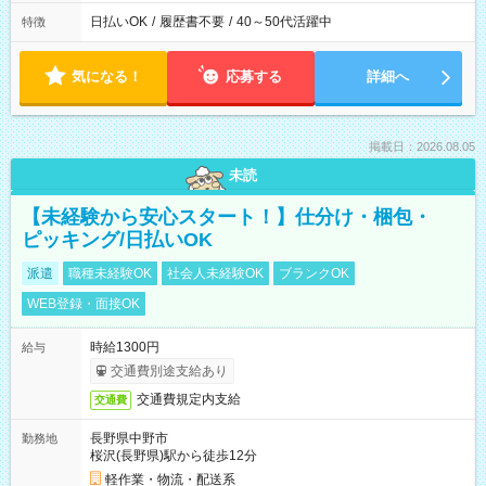
日払いOK
/
履歴書不要
/
40～50代活躍中
特徴
気になる！
応募する
詳細へ
掲載日：2026.08.05
未読
【未経験から安心スタート！】仕分け・梱包・
ピッキング/日払いOK
派遣
職種未経験OK
社会人未経験OK
ブランクOK
WEB登録・面接OK
時給1300円
給与
交通費別途支給あり
交通費規定内支給
交通費
長野県中野市
勤務地
桜沢(長野県)駅から徒歩12分
軽作業・物流・配送系