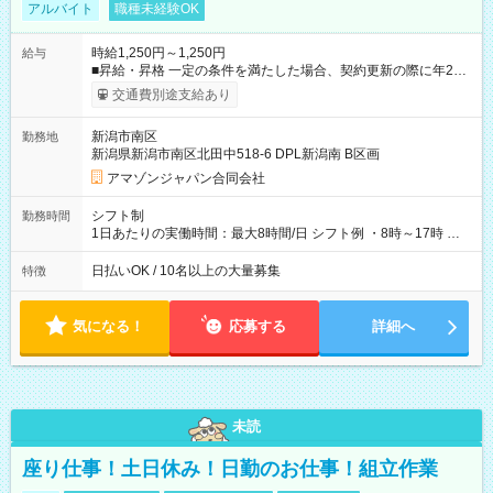
アルバイト
職種未経験OK
時給1,250円～1,250円
給与
■昇給・昇格 一定の条件を満たした場合、契約更新の際に年2回
まで昇給の機会があります。 ■正社員登用制度あり ※月末締/翌
交通費別途支給あり
月25日支払い ※時間外手当、別途支給 ※深夜割増賃金 (22:00～
翌5:00までは時給が25%UPします) ☆給与前払い制度有！
新潟市南区
勤務地
☆Amazon直雇用で安定して働けます！ 【試用期間】試用期間
新潟県新潟市南区北田中518-6 DPL新潟南 B区画
あり 試用期間の長さ：1週間 雇用形態、給与は本採用時と同じ
です。
アマゾンジャパン合同会社
シフト制
勤務時間
1日あたりの実働時間：最大8時間/日 シフト例 ・8時～17時 ・
12時～21時
日払いOK / 10名以上の大量募集
特徴
気になる！
応募する
詳細へ
未読
座り仕事！土日休み！日勤のお仕事！組立作業