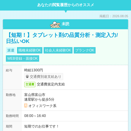
あなたの閲覧履歴からのオススメ
掲載日：2026.08.05
未読
【短期！】タブレット剤の品質分析・測定入力/
日払いOK
派遣
職種未経験OK
社会人未経験OK
ブランクOK
WEB登録・面接OK
時給1300円
給与
交通費別途支給あり
交通費規定内支給
交通費
富山県富山市
勤務地
速星駅から徒歩5分
オフィスワーク系
08:00～16:40
勤務時間
短期でのお仕事です！
期間