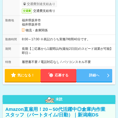
交通費別途支給あり
交通費支給有り
交通費
福井県坂井市
勤務地
福井県坂井市
物流・倉庫関係
8:00～17:00 ※表記のうち実働7時間40分です。
勤務時間
長期【ご応募から1週間以内(最短2日目)のスピード就業が可能】
期間
即日～
履歴書不要
/
電話対応なし
/
パソコンスキル不要
特徴
気になる！
応募する
詳細へ
未読
Amazon直雇用！20～50代活躍中◎倉庫内作業
スタッフ（パートタイム/日勤）｜新潟南DS