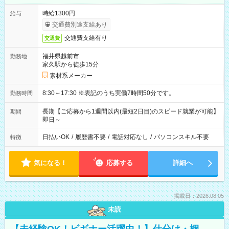
時給1300円
給与
交通費別途支給あり
交通費支給有り
交通費
福井県越前市
勤務地
家久駅から徒歩15分
素材系メーカー
8:30～17:30 ※表記のうち実働7時間50分です。
勤務時間
長期【ご応募から1週間以内(最短2日目)のスピード就業が可能】
期間
即日～
日払いOK
/
履歴書不要
/
電話対応なし
/
パソコンスキル不要
特徴
気になる！
応募する
詳細へ
掲載日：2026.08.05
未読