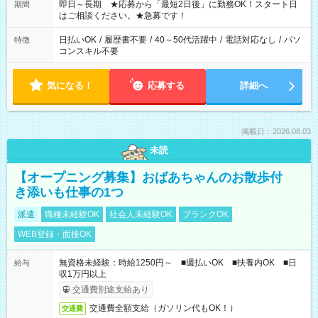
ご希望を教えてください！
即日～長期 ★応募から「最短2日後」に勤務OK！スタート日
期間
はご相談ください。★急募です！
日払いOK
/
履歴書不要
/
40～50代活躍中
/
電話対応なし
/
パソ
特徴
コンスキル不要
気になる！
応募する
詳細へ
掲載日：2026.08.03
未読
【オープニング募集】おばあちゃんのお散歩付
き添いも仕事の1つ
派遣
職種未経験OK
社会人未経験OK
ブランクOK
WEB登録・面接OK
無資格未経験：時給1250円～ ■週払いOK ■扶養内OK ■日
給与
収1万円以上
交通費別途支給あり
交通費全額支給（ガソリン代もOK！）
交通費