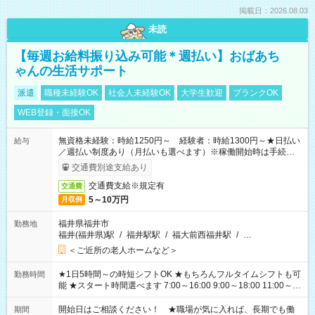
掲載日：2026.08.03
未読
【毎週お給料振り込み可能＊週払い】おばあち
ゃんの生活サポート
派遣
職種未経験OK
社会人未経験OK
大学生歓迎
ブランクOK
WEB登録・面接OK
無資格未経験：時給1250円～ 経験者：時給1300円～★日払い
給与
／週払い制度あり（月払いも選べます）※稼働開始時は手続き完
了次第のお支払いとなります。
交通費別途支給あり
交通費支給※規定有
交通費
5～10万円
月収例
福井県福井市
勤務地
福井(福井県)駅
/
福井駅駅
/
福大前西福井駅
/
…
＜ご近所の老人ホームなど＞
★1日5時間～の時短シフトOK ★もちろんフルタイムシフトも可
勤務時間
能 ★スタート時間選べます 7:00～16:00 9:00～18:00 11:00～
20:00 など 残業なし！ ※Wワークの場合、他のお仕事と合わせ
週40時間超の就業はご案内できません ※法令に基づき、週20時
開始日はご相談ください！ ★職場が気に入れば、長期でも働
期間