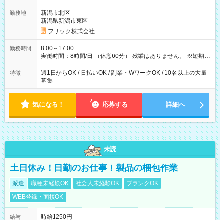
【試用期間】試用期間なし
新潟市北区
勤務地
新潟県新潟市東区
フリック株式会社
8:00～17:00
勤務時間
実働時間：8時間/日 （休憩60分） 残業はありません。 ※短期の
募集は行っておりません。予めご了承くださいませ。
週1日からOK / 日払いOK / 副業・WワークOK / 10名以上の大量
特徴
募集
気になる！
応募する
詳細へ
未読
土日休み！日勤のお仕事！製品の梱包作業
派遣
職種未経験OK
社会人未経験OK
ブランクOK
WEB登録・面接OK
時給1250円
給与