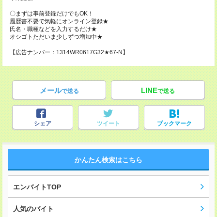
〇まずは事前登録だけでもOK！
履歴書不要で気軽にオンライン登録★
氏名・職種などを入力するだけ★
オシゴトただいま少しずつ増加中★
【広告ナンバー：1314WR0617G32★67-N】
メール
LINE
で送る
で送る
シェア
ツイート
ブックマーク
かんたん検索はこちら
エンバイトTOP
人気のバイト