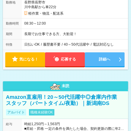
長野県長野市
勤務地
川中島駅から車22分
軽作業・物流・配送系
08:30～12:00
勤務時間
長期でお仕事できる方、大歓迎！
期間
日払いOK
/
履歴書不要
/
40～50代活躍中
/
電話対応なし
特徴
気になる！
応募する
詳細へ
未読
Amazon直雇用！20～50代活躍中◎倉庫内作業
スタッフ（パートタイム/夜勤）｜新潟南DS
アルバイト
職種未経験OK
時給1,250円～1,563円
給与
■昇給・昇格 一定の条件を満たした場合、契約更新の際に年2回