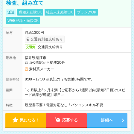
検査、組み立て
派遣
職種未経験OK
社会人未経験OK
ブランクOK
WEB登録・面接OK
時給1300円
給与
交通費別途支給あり
交通費支給有り
交通費
福井県鯖江市
勤務地
西山公園駅から徒歩20分
素材系メーカー
8:00～17:00 ※表記のうち実働8時間です。
勤務時間
1ヶ月以上3ヶ月未満【ご応募から1週間以内(最短2日目)のスピ
期間
ード就業が可能】即日～
履歴書不要
/
電話対応なし
/
パソコンスキル不要
特徴
気になる！
応募する
詳細へ