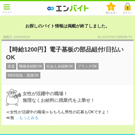
0
メニュー
気になる！
ログイン
お探しのバイト情報は掲載が終了しました。
掲載日 :2026
/
06
/
24
No.SCOTH17188098-T5
【時給1200円】電子基板の部品組付/日払い
OK
派遣
職種未経験OK
社会人未経験OK
ブランクOK
WEB登録・面接OK
女性が活躍中の職場！
無理なくお給料に残業代を上乗せ！
≪女性が活躍中の職場≫もちろん男性の応募もOKですよ！
≪無
...もっとみる