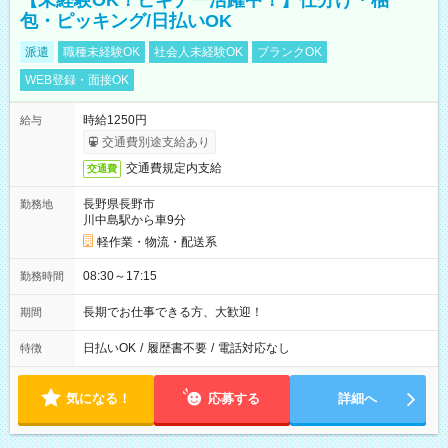
【未経験OK！ビギナー活躍中！】仕分け・梱
包・ピッキング/日払いOK
派遣
職種未経験OK
社会人未経験OK
ブランクOK
WEB登録・面接OK
時給1250円
給与
交通費別途支給あり
交通費規定内支給
交通費
長野県長野市
勤務地
川中島駅から車9分
軽作業・物流・配送系
08:30～17:15
勤務時間
長期でお仕事できる方、大歓迎！
期間
日払いOK
/
履歴書不要
/
電話対応なし
特徴
気になる！
応募する
詳細へ