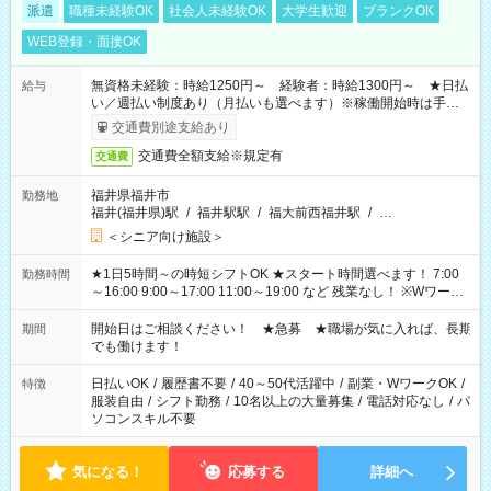
派遣
職種未経験OK
社会人未経験OK
大学生歓迎
ブランクOK
WEB登録・面接OK
無資格未経験：時給1250円～ 経験者：時給1300円～ ★日払
給与
い／週払い制度あり（月払いも選べます）※稼働開始時は手続き
完了次第のお支払いとなります。
交通費別途支給あり
交通費全額支給※規定有
交通費
福井県福井市
勤務地
福井(福井県)駅
/
福井駅駅
/
福大前西福井駅
/
…
＜シニア向け施設＞
★1日5時間～の時短シフトOK ★スタート時間選べます！ 7:00
勤務時間
～16:00 9:00～17:00 11:00～19:00 など 残業なし！ ※Wワーク
の場合、他のお仕事と合わせ週40時間超の就業はご案内できま
せん ※法令に基づき、週20時間以上勤務は社会保険への加入対
開始日はご相談ください！ ★急募 ★職場が気に入れば、長期
期間
象となります ※労働者派遣法（日雇い派遣の原則禁止）によ
でも働けます！
り、短時間・短期間の就業はご案内が難しい場合があります
日払いOK
/
履歴書不要
/
40～50代活躍中
/
副業・WワークOK
/
特徴
服装自由
/
シフト勤務
/
10名以上の大量募集
/
電話対応なし
/
パ
ソコンスキル不要
気になる！
応募する
詳細へ