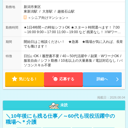
新潟市東区
勤務地
東新潟駅
/
大形駅
/
越後石山駅
＜シニア向けマンション＞
★1日4時間～の時短シフトOK ★スタート時間選べます！ 7:00
勤務時間
～16:00 9:00～17:00 11:00～19:00 など 残業なし！ ※Wワーク
の場合、他のお仕事と合わせ週40時間超の就業はご案内できま
せん ※法令に基づき、週20時間以上勤務は社会保険への加入対
開始日はご相談ください！ ★急募 ★職場が気に入れば、長期
期間
象となります ※労働者派遣法（日雇い派遣の原則禁止）によ
でも働けます！
り、短時間・短期間の就業はご案内が難しい場合があります
日払いOK
/
履歴書不要
/
40～50代活躍中
/
副業・WワークOK
/
特徴
服装自由
/
シフト勤務
/
10名以上の大量募集
/
電話対応なし
/
パ
ソコンスキル不要
気になる！
応募する
詳細へ
掲載日：2026.08.04
未読
＼10年後にも残る仕事／～60代も現役活躍中の
職場へ＊介護