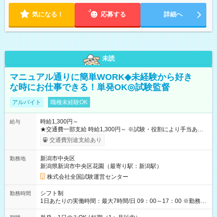
気になる！
応募する
詳細へ
未読
マニュアル通りに簡単WORK◆未経験から好き
な時にお仕事できる！単発OK◎試験監督
アルバイト
職種未経験OK
時給1,300円～
給与
★交通費一部支給 時給1,300円～ ※試験・役割により手当あり
※勤務回数により昇給あり 【即給（前払い）オプションあ
交通費別途支給あり
り！】 希望される場合、勤務から1週間ほどで給与の一部を受け
取れます。 ※手数料418円がかかります。 【過去試験日の収入
新潟市中央区
勤務地
例】 ・河合塾模擬試験 8:30～17:30（休憩1時間） 時給1,300円
新潟県新潟市中央区花園（最寄り駅：新潟駅）
×8時間＝日収10,400円＋交通費 ※当日の役割により時給＋100
円の場合あり ・国家試験 7:00～13:30（休憩なし） 時給1,300
株式会社全国試験運営センター
円（役割手当＋100円）×6時間＝日収8,400円＋交通費 【試用期
間】試用期間なし
シフト制
勤務時間
1日あたりの実働時間：最大7時間/日 09：00～17：00 ※勤務時
間は 試験により異なります。