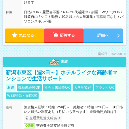
間以上勤務は社会保険への加入対象となります ※労働者派遣法
けます！
（日雇い派遣の原則禁止）により、短時間・短期間の就業はご
案内が難しい場合があります
日払いOK
/
履歴書不要
/
40～50代活躍中
/
副業・WワークOK
/
特徴
服装自由
/
シフト勤務
/
10名以上の大量募集
/
電話対応なし
/
パ
ソコンスキル不要
気になる！
応募する
詳細へ
掲載日：2026.08.05
未読
新潟市東区【週3日～】ホテルライクな高齢者マ
ンションで生活サポート
派遣
職種未経験OK
社会人未経験OK
大学生歓迎
ブランクOK
WEB登録・面接OK
無資格未経験：時給1250円～ 経験者：時給1350円～ ★日払
給与
い／週払い制度あり（月払いも選べます）※稼働開始時は手続き
完了次第のお支払いとなります。
交通費別途支給あり
交通費全額支給※規定有
交通費