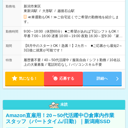
新潟市東区
勤務地
東新潟駅
/
大形駅
/
越後石山駅
≪車通勤もOK！≫ご自宅近くでご希望の勤務地を紹介しま
す。
9:00～18:00（休憩60分） ■ご希望があれば下記シフトもOK！
勤務時間
早番 7:00～16:00 遅番 10:00～19:00 夜勤 16:30～翌9:30 「家族
と休みを合わせたい」 「余裕を持って夕飯の準備がしたい」
「できれば残業はしたくない」 など、ご希望を教えてください
【8月中のスタートOK！急募！】2カ月～ ■ご応募から最短2～
期間
ね。 ※Wワーク希望の方へ 今ご覧のお仕事で希望する勤務時間
3日後に就業が可能です！
と、もう1つのお仕事の勤務時間。 合計で週40時間を超える場
合は応募できません。
履歴書不要
/
40～50代活躍中
/
服装自由
/
シフト勤務
/
10名以
特徴
上の大量募集
/
電話対応なし
/
パソコンスキル不要
気になる！
応募する
詳細へ
未読
Amazon直雇用！20～50代活躍中◎倉庫内作業
スタッフ（パートタイム/日勤）｜新潟南SSD