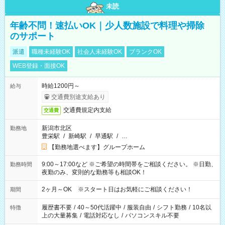
未読
年齢不問！速払いOK｜少人数施設で料理や掃除
のサポート
派遣
職種未経験OK
社会人未経験OK
ブランクOK
WEB登録・面接OK
時給1200円～
給与
交通費別途支給あり
交通費規定内支給
交通費
新潟市北区
勤務地
豊栄駅
/
新崎駅
/
早通駅
/
…
【勤務地選べます】グループホーム
9:00～17:00など ※ご希望の時間帯をご相談ください。 ※日勤、
勤務時間
夜勤のみ、変則的な勤務等も相談OK！
2ヶ月～OK ※スタート日はお気軽にご相談ください！
期間
履歴書不要
/
40～50代活躍中
/
服装自由
/
シフト勤務
/
10名以
特徴
上の大量募集
/
電話対応なし
/
パソコンスキル不要