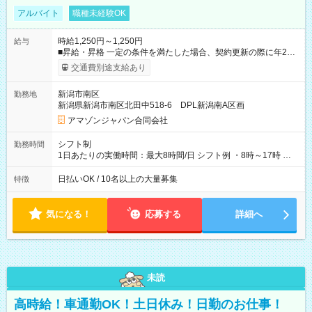
アルバイト
職種未経験OK
時給1,250円～1,250円
給与
■昇給・昇格 一定の条件を満たした場合、契約更新の際に年2回
まで昇給の機会があります。 ■正社員登用制度あり ※月末締/翌
交通費別途支給あり
月25日支払い ※時間外手当、別途支給 ※深夜割増賃金 (22:00～
翌5:00までは時給が25%UPします) ☆給与前払い制度有！
新潟市南区
勤務地
☆Amazon直雇用で安定して働けます！ 【試用期間】試用期間
新潟県新潟市南区北田中518-6 DPL新潟南A区画
あり 試用期間の長さ：1週間 雇用形態、給与は本採用時と同じ
です。
アマゾンジャパン合同会社
シフト制
勤務時間
1日あたりの実働時間：最大8時間/日 シフト例 ・8時～17時 ・
12時～21時
日払いOK / 10名以上の大量募集
特徴
気になる！
応募する
詳細へ
未読
高時給！車通勤OK！土日休み！日勤のお仕事！