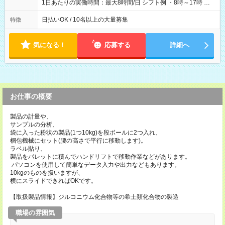
1日あたりの実働時間：最大8時間/日 シフト例 ・8時～17時 ・
12時～21時
日払いOK / 10名以上の大量募集
特徴
気になる！
応募する
詳細へ
お仕事の概要
製品の計量や、
サンプルの分析、
袋に入った粉状の製品(1つ10kg)を段ボールに2つ入れ、
梱包機械にセット(腰の高さで平行に移動します)。
ラベル貼り、
製品をパレットに積んでハンドリフトで移動作業などがあります。
パソコンを使用して簡単なデータ入力や出力などもあります。
10kgのものを扱いますが、
横にスライドできればOKです。
【取扱製品情報】ジルコニウム化合物等の希土類化合物の製造
職場の雰囲気