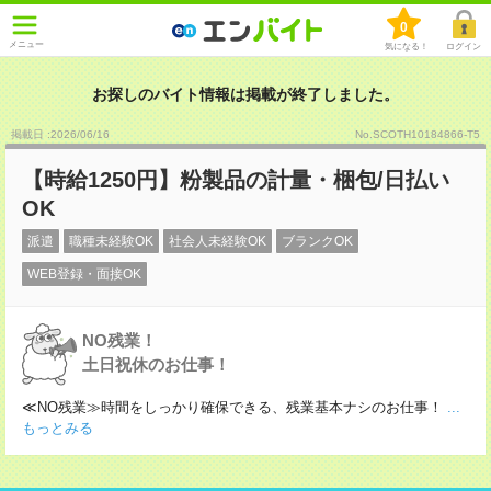
0
メニュー
気になる！
ログイン
お探しのバイト情報は掲載が終了しました。
掲載日 :2026
/
06
/
16
No.SCOTH10184866-T5
【時給1250円】粉製品の計量・梱包/日払い
OK
派遣
職種未経験OK
社会人未経験OK
ブランクOK
WEB登録・面接OK
NO残業！
土日祝休のお仕事！
≪NO残業≫時間をしっかり確保できる、残業基本ナシのお仕事！
...
もっとみる