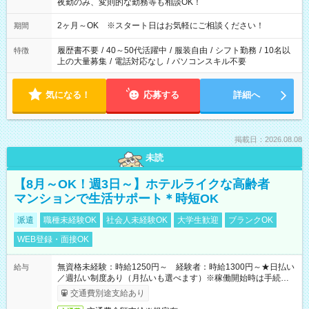
夜勤のみ、変則的な勤務等も相談OK！
2ヶ月～OK ※スタート日はお気軽にご相談ください！
期間
履歴書不要
/
40～50代活躍中
/
服装自由
/
シフト勤務
/
10名以
特徴
上の大量募集
/
電話対応なし
/
パソコンスキル不要
気になる！
応募する
詳細へ
掲載日：2026.08.08
未読
【8月～OK！週3日～】ホテルライクな高齢者
マンションで生活サポート＊時短OK
派遣
職種未経験OK
社会人未経験OK
大学生歓迎
ブランクOK
WEB登録・面接OK
無資格未経験：時給1250円～ 経験者：時給1300円～★日払い
給与
／週払い制度あり（月払いも選べます）※稼働開始時は手続き完
了次第のお支払いとなります。
交通費別途支給あり