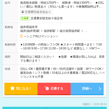
無資格未経験：時給1250円～ 経験者：時給1300円～ ★日払
給与
い／週払い制度あり（月払いも選べます）※稼働開始時は手続き
完了次第のお支払いとなります。
交通費別途支給あり
交通費全額支給※規定有
交通費
福井県福井市
勤務地
福井(福井県)駅
/
福井駅駅
/
福大前西福井駅
/
…
＜シニア向けマンション＞
★1日5時間～の時短シフトOK ★スタート時間選べます！ 7:00
勤務時間
～16:00 9:00～17:00 11:00～19:00 など 残業なし！ ※Wワーク
の場合、他のお仕事と合わせ週40時間超の就業はご案内できま
せん ※法令に基づき、週20時間以上勤務は社会保険への加入対
開始日はご相談ください！ ★急募 ★職場が気に入れば、長期
期間
象となります ※労働者派遣法（日雇い派遣の原則禁止）によ
でも働けます！
り、短時間・短期間の就業はご案内が難しい場合があります
日払いOK
/
履歴書不要
/
40～50代活躍中
/
副業・WワークOK
/
特徴
服装自由
/
シフト勤務
/
10名以上の大量募集
/
電話対応なし
/
パ
ソコンスキル不要
気になる！
応募する
詳細へ
掲載日：2026.08.04