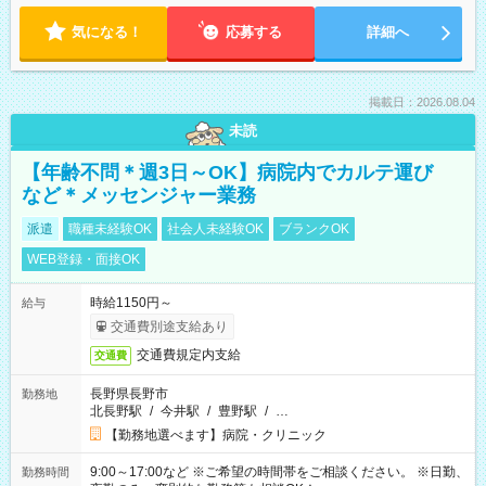
気になる！
応募する
詳細へ
掲載日：2026.08.04
未読
【年齢不問＊週3日～OK】病院内でカルテ運び
など＊メッセンジャー業務
派遣
職種未経験OK
社会人未経験OK
ブランクOK
WEB登録・面接OK
時給1150円～
給与
交通費別途支給あり
交通費規定内支給
交通費
長野県長野市
勤務地
北長野駅
/
今井駅
/
豊野駅
/
…
【勤務地選べます】病院・クリニック
9:00～17:00など ※ご希望の時間帯をご相談ください。 ※日勤、
勤務時間