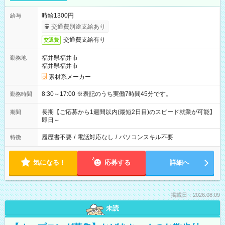
時給1300円
給与
交通費別途支給あり
交通費支給有り
交通費
福井県福井市
勤務地
福井県福井市
素材系メーカー
8:30～17:00 ※表記のうち実働7時間45分です。
勤務時間
長期【ご応募から1週間以内(最短2日目)のスピード就業が可能】
期間
即日～
履歴書不要
/
電話対応なし
/
パソコンスキル不要
特徴
気になる！
応募する
詳細へ
掲載日：2026.08.09
未読