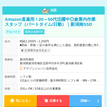
未読
Amazon直雇用！20～50代活躍中◎倉庫内作業
スタッフ（パートタイム/日勤）｜新潟南SSD
アルバイト
職種未経験OK
時給1,250円～1,250円
給与
■昇給・昇格 一定の条件を満たした場合、契約更新の際に年2回
まで昇給の機会があります。 ■正社員登用制度あり ※月末締/翌
交通費別途支給あり
月25日支払い ※時間外手当、別途支給 ※深夜割増賃金 (22:00～
翌5:00までは時給が25%UPします) ☆給与前払い制度有！
新潟市南区
勤務地
☆Amazon直雇用で安定して働けます！ 【試用期間】試用期間
新潟県新潟市南区北田中518-6 DPL新潟南 B区画
あり 試用期間の長さ：1週間 雇用形態、給与は本採用時と同じ
です。
アマゾンジャパン合同会社
シフト制
勤務時間
1日あたりの実働時間：最大8時間/日 シフト例 ・8時～17時 ・
12時～21時
日払いOK / 10名以上の大量募集
特徴
気になる！
応募する
詳細へ