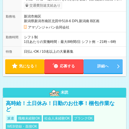
まで昇給の機会があります。 ■正社員登用制度あり ※月末締/翌
交通費別途支給あり
月25日支払い ※時間外手当、別途支給 ※深夜割増賃金 (22:00～
翌5:00までは時給が25%UPします) ☆給与前払い制度有！
新潟市南区
勤務地
☆Amazon直雇用で安定して働けます！ 【試用期間】試用期間
新潟県新潟市南区北田中518-6 DPL新潟南 B区画
あり 試用期間の長さ：1週間 雇用形態、給与は本採用時と同じ
です。
アマゾンジャパン合同会社
シフト制
勤務時間
1日あたりの実働時間：最大8時間/日 シフト例 ・21時～6時
日払いOK / 10名以上の大量募集
特徴
気になる！
応募する
詳細へ
未読
高時給！土日休み！日勤のお仕事！梱包作業な
ど
派遣
職種未経験OK
社会人未経験OK
ブランクOK
WEB登録・面接OK