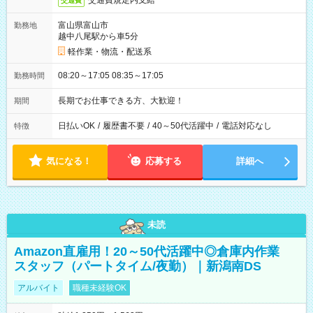
交通費規定内支給
交通費
富山県富山市
勤務地
越中八尾駅から車5分
軽作業・物流・配送系
08:20～17:05 08:35～17:05
勤務時間
長期でお仕事できる方、大歓迎！
期間
日払いOK
/
履歴書不要
/
40～50代活躍中
/
電話対応なし
特徴
気になる！
応募する
詳細へ
未読
Amazon直雇用！20～50代活躍中◎倉庫内作業
スタッフ（パートタイム/夜勤）｜新潟南DS
アルバイト
職種未経験OK