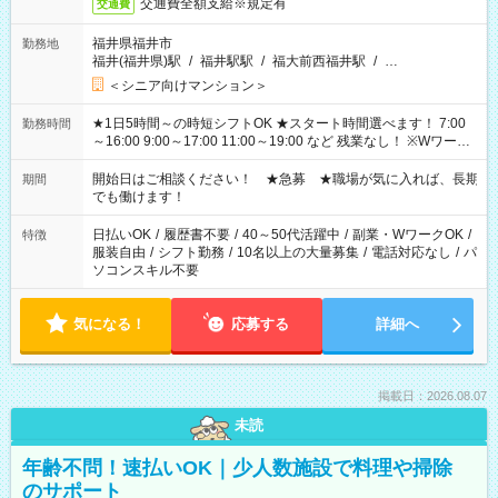
交通費全額支給※規定有
交通費
福井県福井市
勤務地
福井(福井県)駅
/
福井駅駅
/
福大前西福井駅
/
…
＜シニア向けマンション＞
★1日5時間～の時短シフトOK ★スタート時間選べます！ 7:00
勤務時間
～16:00 9:00～17:00 11:00～19:00 など 残業なし！ ※Wワーク
の場合、他のお仕事と合わせ週40時間超の就業はご案内できま
せん ※法令に基づき、週20時間以上勤務は社会保険への加入対
開始日はご相談ください！ ★急募 ★職場が気に入れば、長期
期間
象となります ※労働者派遣法（日雇い派遣の原則禁止）によ
でも働けます！
り、短時間・短期間の就業はご案内が難しい場合があります
日払いOK
/
履歴書不要
/
40～50代活躍中
/
副業・WワークOK
/
特徴
服装自由
/
シフト勤務
/
10名以上の大量募集
/
電話対応なし
/
パ
ソコンスキル不要
気になる！
応募する
詳細へ
掲載日：2026.08.07
未読
年齢不問！速払いOK｜少人数施設で料理や掃除
のサポート