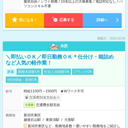
服装自由
/
シフト勤務
/
10名以上の大量募集
/
電話対応なし
/
パ
ソコンスキル不要
気になる！
応募する
詳細へ
掲載日：2026.08.06
未読
＼即払いＯＫ／即日勤務ＯＫ＊仕分け・箱詰め
など人気の軽作業！
派遣
職種未経験OK
社会人未経験OK
ブランクOK
WEB登録・面接OK
時給1100円～1500円 ★Wワーク不可
給与
交通費別途支給あり
交通費全額支給
交通費
新潟市東区
勤務地
越後石山駅
/
東新潟駅
/
大形駅
新潟市東区など…勤務地多数！通いやすい勤務地をご紹介し