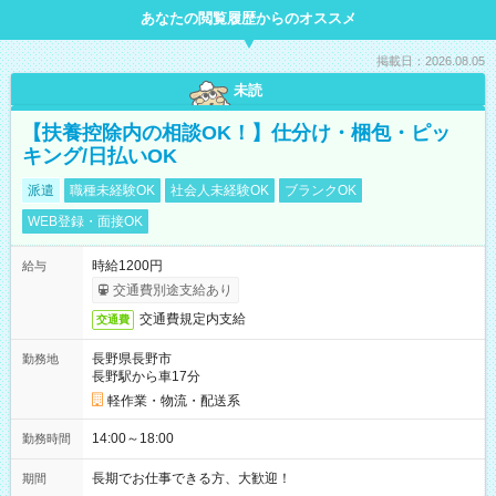
あなたの閲覧履歴からのオススメ
掲載日：2026.08.05
未読
【扶養控除内の相談OK！】仕分け・梱包・ピッ
キング/日払いOK
派遣
職種未経験OK
社会人未経験OK
ブランクOK
WEB登録・面接OK
時給1200円
給与
交通費別途支給あり
交通費規定内支給
交通費
長野県長野市
勤務地
長野駅から車17分
軽作業・物流・配送系
14:00～18:00
勤務時間
長期でお仕事できる方、大歓迎！
期間