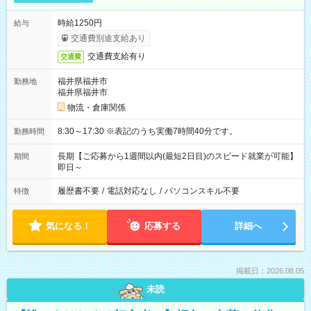
時給1250円
給与
交通費別途支給あり
交通費支給有り
交通費
福井県福井市
勤務地
福井県福井市
物流・倉庫関係
8:30～17:30 ※表記のうち実働7時間40分です。
勤務時間
長期【ご応募から1週間以内(最短2日目)のスピード就業が可能】
期間
即日～
履歴書不要
/
電話対応なし
/
パソコンスキル不要
特徴
気になる！
応募する
詳細へ
掲載日：2026.08.05
未読