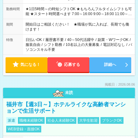
★1日5時間～の時短シフトOK ★もちろんフルタイムシフトも可
勤務時間
能 ★スタート時間選べます 7:00～16:00 9:00～18:00 11:00～
20:00 など 残業なし！ ※Wワークの場合、他のお仕事と合わせ
週40時間超の就業はご案内できません ※法令に基づき、週20時
開始日はご相談ください！ ★職場が気に入れば、長期でも働
期間
間以上勤務は社会保険への加入対象となります ※労働者派遣法
けます！
（日雇い派遣の原則禁止）により、短時間・短期間の就業はご
案内が難しい場合があります
日払いOK
/
履歴書不要
/
40～50代活躍中
/
副業・WワークOK
/
特徴
服装自由
/
シフト勤務
/
10名以上の大量募集
/
電話対応なし
/
パ
ソコンスキル不要
気になる！
応募する
詳細へ
掲載日：2026.08.06
未読
福井市【週3日～】ホテルライクな高齢者マンシ
ョンで生活サポート
派遣
職種未経験OK
社会人未経験OK
大学生歓迎
ブランクOK
WEB登録・面接OK