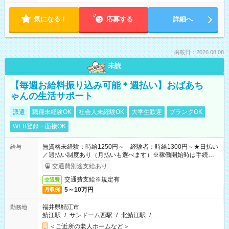
気になる！
応募する
詳細へ
掲載日：2026.08.08
未読
【毎週お給料振り込み可能＊週払い】おばあち
ゃんの生活サポート
派遣
職種未経験OK
社会人未経験OK
大学生歓迎
ブランクOK
WEB登録・面接OK
無資格未経験：時給1250円～ 経験者：時給1300円～★日払い
給与
／週払い制度あり（月払いも選べます）※稼働開始時は手続き完
了次第のお支払いとなります。
交通費別途支給あり
交通費支給※規定有
交通費
5～10万円
月収例
福井県鯖江市
勤務地
鯖江駅
/
サンドーム西駅
/
北鯖江駅
/
…
＜ご近所の老人ホームなど＞