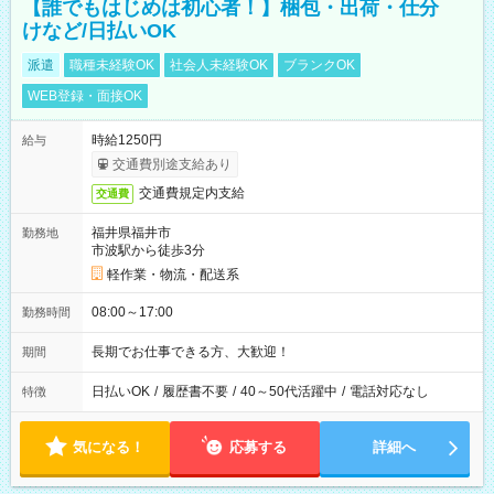
【誰でもはじめは初心者！】梱包・出荷・仕分
けなど/日払いOK
派遣
職種未経験OK
社会人未経験OK
ブランクOK
WEB登録・面接OK
時給1250円
給与
交通費別途支給あり
交通費規定内支給
交通費
福井県福井市
勤務地
市波駅から徒歩3分
軽作業・物流・配送系
08:00～17:00
勤務時間
長期でお仕事できる方、大歓迎！
期間
日払いOK
/
履歴書不要
/
40～50代活躍中
/
電話対応なし
特徴
気になる！
応募する
詳細へ