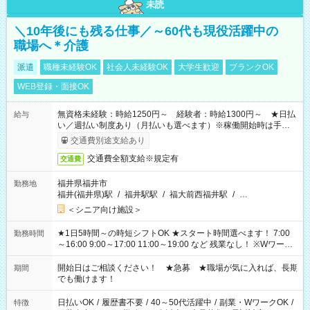
未読
＼10年後にも残る仕事／～60代も現役活躍中の
職場へ＊介護
派遣
職種未経験OK
社会人未経験OK
大学生歓迎
ブランクOK
WEB登録・面接OK
無資格未経験：時給1250円～ 経験者：時給1300円～ ★日払
給与
い／週払い制度あり（月払いも選べます）※稼働開始時は手続き
完了次第のお支払いとなります。
交通費別途支給あり
交通費全額支給※規定有
交通費
福井県福井市
勤務地
福井(福井県)駅
/
福井駅駅
/
福大前西福井駅
/
…
＜シニア向け施設＞
★1日5時間～の時短シフトOK ★スタート時間選べます！ 7:00
勤務時間
～16:00 9:00～17:00 11:00～19:00 など 残業なし！ ※Wワーク
の場合、他のお仕事と合わせ週40時間超の就業はご案内できま
せん ※法令に基づき、週20時間以上勤務は社会保険への加入対
開始日はご相談ください！ ★急募 ★職場が気に入れば、長期
期間
象となります ※労働者派遣法（日雇い派遣の原則禁止）によ
でも働けます！
り、短時間・短期間の就業はご案内が難しい場合があります
日払いOK
/
履歴書不要
/
40～50代活躍中
/
副業・WワークOK
/
特徴