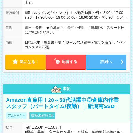
ます。
週5フルタイムがメインです！ ＜勤務時間の例＞ 8:00～17:00
勤務時間
8:30～17:30 9:00～18:00 10:00～19:00 20:30～翌5:30 など ★
その他にも勤務時間多数！ 日勤のみ、残業なし、交替制など
ご希望を教えてください！
即日～長期 ★応募から「最短2日後」に勤務OK！スタート日
期間
はご相談ください。
日払いOK
/
履歴書不要
/
40～50代活躍中
/
電話対応なし
/
パソ
特徴
コンスキル不要
気になる！
応募する
詳細へ
未読
Amazon直雇用！20～50代活躍中◎倉庫内作業
スタッフ（パートタイム/夜勤）｜新潟南SSD
アルバイト
職種未経験OK
時給1,250円～1,563円
給与
■昇給・昇格 一定の条件を満たした場合、契約更新の際に年2回