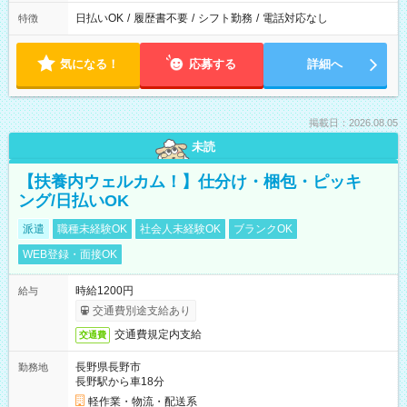
日払いOK
/
履歴書不要
/
シフト勤務
/
電話対応なし
特徴
気になる！
応募する
詳細へ
掲載日：2026.08.05
未読
【扶養内ウェルカム！】仕分け・梱包・ピッキ
ング/日払いOK
派遣
職種未経験OK
社会人未経験OK
ブランクOK
WEB登録・面接OK
時給1200円
給与
交通費別途支給あり
交通費規定内支給
交通費
長野県長野市
勤務地
長野駅から車18分
軽作業・物流・配送系