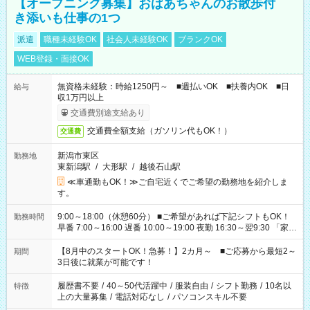
【オープニング募集】おばあちゃんのお散歩付
き添いも仕事の1つ
派遣
職種未経験OK
社会人未経験OK
ブランクOK
WEB登録・面接OK
無資格未経験：時給1250円～ ■週払いOK ■扶養内OK ■日
給与
収1万円以上
交通費別途支給あり
交通費全額支給（ガソリン代もOK！）
交通費
新潟市東区
勤務地
東新潟駅
/
大形駅
/
越後石山駅
≪車通勤もOK！≫ご自宅近くでご希望の勤務地を紹介しま
す。
9:00～18:00（休憩60分） ■ご希望があれば下記シフトもOK！
勤務時間
早番 7:00～16:00 遅番 10:00～19:00 夜勤 16:30～翌9:30 「家族
と休みを合わせたい」 「余裕を持って夕飯の準備がしたい」
「できれば残業はしたくない」 など、ご希望を教えてください
【8月中のスタートOK！急募！】2カ月～ ■ご応募から最短2～
期間
ね。 ※Wワーク希望の方へ 今ご覧のお仕事で希望する勤務時間
3日後に就業が可能です！
と、もう1つのお仕事の勤務時間。 合計で週40時間を超える場
合は応募できません。
履歴書不要
/
40～50代活躍中
/
服装自由
/
シフト勤務
/
10名以
特徴
上の大量募集
/
電話対応なし
/
パソコンスキル不要