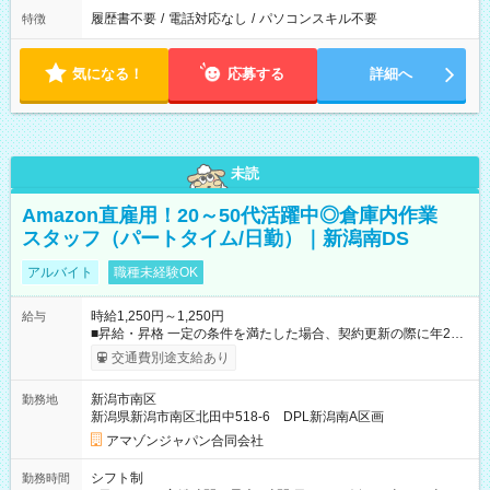
履歴書不要
/
電話対応なし
/
パソコンスキル不要
特徴
気になる！
応募する
詳細へ
未読
Amazon直雇用！20～50代活躍中◎倉庫内作業
スタッフ（パートタイム/日勤）｜新潟南DS
アルバイト
職種未経験OK
時給1,250円～1,250円
給与
■昇給・昇格 一定の条件を満たした場合、契約更新の際に年2回
まで昇給の機会があります。 ■正社員登用制度あり ※月末締/翌
交通費別途支給あり
月25日支払い ※時間外手当、別途支給 ※深夜割増賃金 (22:00～
翌5:00までは時給が25%UPします) ☆給与前払い制度有！
新潟市南区
勤務地
☆Amazon直雇用で安定して働けます！ 【試用期間】試用期間
新潟県新潟市南区北田中518-6 DPL新潟南A区画
あり 試用期間の長さ：1週間 雇用形態、給与は本採用時と同じ
です。
アマゾンジャパン合同会社
シフト制
勤務時間