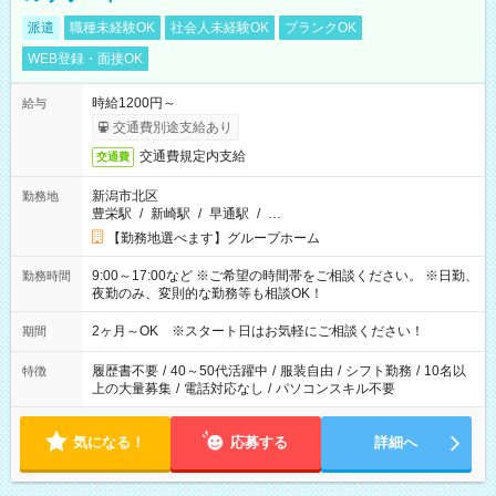
派遣
職種未経験OK
社会人未経験OK
ブランクOK
WEB登録・面接OK
時給1200円～
給与
交通費別途支給あり
交通費規定内支給
交通費
新潟市北区
勤務地
豊栄駅
/
新崎駅
/
早通駅
/
…
【勤務地選べます】グループホーム
9:00～17:00など ※ご希望の時間帯をご相談ください。 ※日勤、
勤務時間
夜勤のみ、変則的な勤務等も相談OK！
2ヶ月～OK ※スタート日はお気軽にご相談ください！
期間
履歴書不要
/
40～50代活躍中
/
服装自由
/
シフト勤務
/
10名以
特徴
上の大量募集
/
電話対応なし
/
パソコンスキル不要
気になる！
応募する
詳細へ