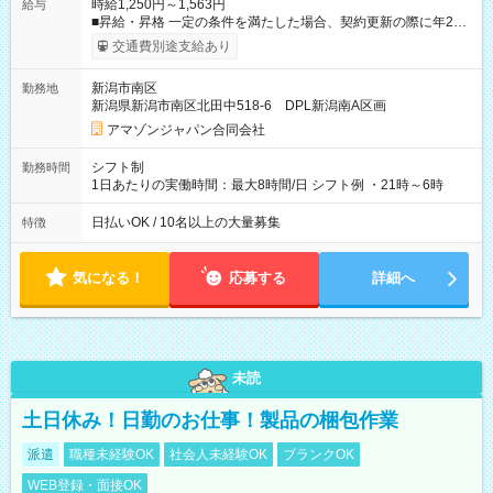
時給1,250円～1,563円
給与
■昇給・昇格 一定の条件を満たした場合、契約更新の際に年2回
まで昇給の機会があります。 ■正社員登用制度あり ※月末締/翌
交通費別途支給あり
月25日支払い ※時間外手当、別途支給 ※深夜割増賃金 (22:00～
翌5:00までは時給が25%UPします) ☆給与前払い制度有！
新潟市南区
勤務地
☆Amazon直雇用で安定して働けます！ 【試用期間】試用期間
新潟県新潟市南区北田中518-6 DPL新潟南A区画
あり 試用期間の長さ：1週間 雇用形態、給与は本採用時と同じ
です。
アマゾンジャパン合同会社
シフト制
勤務時間
1日あたりの実働時間：最大8時間/日 シフト例 ・21時～6時
日払いOK / 10名以上の大量募集
特徴
気になる！
応募する
詳細へ
未読
土日休み！日勤のお仕事！製品の梱包作業
派遣
職種未経験OK
社会人未経験OK
ブランクOK
WEB登録・面接OK