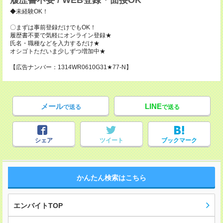
履歴書不要 / WEB登録・面接OK
◆未経験OK！
〇まずは事前登録だけでもOK！
履歴書不要で気軽にオンライン登録★
氏名・職種などを入力するだけ★
オシゴトただいま少しずつ増加中★
【広告ナンバー：1314WR0610G31★77-N】
メール
LINE
で送る
で送る
シェア
ツイート
ブックマーク
かんたん検索はこちら
エンバイトTOP