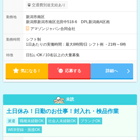
まで昇給の機会があります。 ■正社員登用制度あり ※月末締/翌
交通費別途支給あり
月25日支払い ※時間外手当、別途支給 ※深夜割増賃金 (22:00～
翌5:00までは時給が25%UPします) ☆給与前払い制度有！
新潟市南区
勤務地
☆Amazon直雇用で安定して働けます！ 【試用期間】試用期間
新潟県新潟市南区北田中518-6 DPL新潟南A区画
あり 試用期間の長さ：1週間 雇用形態、給与は本採用時と同じ
です。
アマゾンジャパン合同会社
シフト制
勤務時間
1日あたりの実働時間：最大8時間/日 シフト例 ・21時～6時
日払いOK / 10名以上の大量募集
特徴
気になる！
応募する
詳細へ
未読
土日休み！日勤のお仕事！封入れ・検品作業
派遣
職種未経験OK
社会人未経験OK
ブランクOK
WEB登録・面接OK