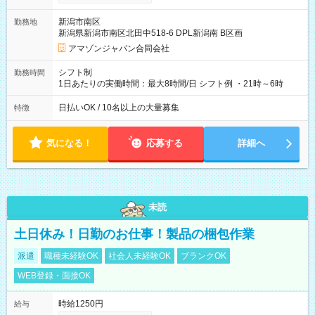
月25日支払い ※時間外手当、別途支給 ※深夜割増賃金 (22:00～
翌5:00までは時給が25%UPします) ☆給与前払い制度有！
新潟市南区
勤務地
☆Amazon直雇用で安定して働けます！ 【試用期間】試用期間
新潟県新潟市南区北田中518-6 DPL新潟南 B区画
あり 試用期間の長さ：1週間 雇用形態、給与は本採用時と同じ
です。
アマゾンジャパン合同会社
シフト制
勤務時間
1日あたりの実働時間：最大8時間/日 シフト例 ・21時～6時
日払いOK / 10名以上の大量募集
特徴
気になる！
応募する
詳細へ
未読
土日休み！日勤のお仕事！製品の梱包作業
派遣
職種未経験OK
社会人未経験OK
ブランクOK
WEB登録・面接OK
時給1250円
給与