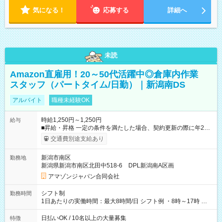
気になる！
応募する
詳細へ
未読
Amazon直雇用！20～50代活躍中◎倉庫内作業
スタッフ（パートタイム/日勤）｜新潟南DS
アルバイト
職種未経験OK
時給1,250円～1,250円
給与
■昇給・昇格 一定の条件を満たした場合、契約更新の際に年2回
まで昇給の機会があります。 ■正社員登用制度あり ※月末締/翌
交通費別途支給あり
月25日支払い ※時間外手当、別途支給 ※深夜割増賃金 (22:00～
翌5:00までは時給が25%UPします) ☆給与前払い制度有！
新潟市南区
勤務地
☆Amazon直雇用で安定して働けます！ 【試用期間】試用期間
新潟県新潟市南区北田中518-6 DPL新潟南A区画
あり 試用期間の長さ：1週間 雇用形態、給与は本採用時と同じ
です。
アマゾンジャパン合同会社
シフト制
勤務時間
1日あたりの実働時間：最大8時間/日 シフト例 ・8時～17時 ・
12時～21時
日払いOK / 10名以上の大量募集
特徴