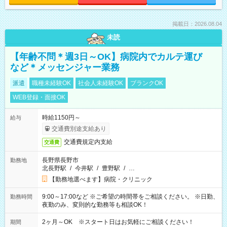
掲載日：2026.08.04
未読
【年齢不問＊週3日～OK】病院内でカルテ運び
など＊メッセンジャー業務
派遣
職種未経験OK
社会人未経験OK
ブランクOK
WEB登録・面接OK
時給1150円～
給与
交通費別途支給あり
交通費規定内支給
交通費
長野県長野市
勤務地
北長野駅
/
今井駅
/
豊野駅
/
…
【勤務地選べます】病院・クリニック
9:00～17:00など ※ご希望の時間帯をご相談ください。 ※日勤、
勤務時間
夜勤のみ、変則的な勤務等も相談OK！
2ヶ月～OK ※スタート日はお気軽にご相談ください！
期間