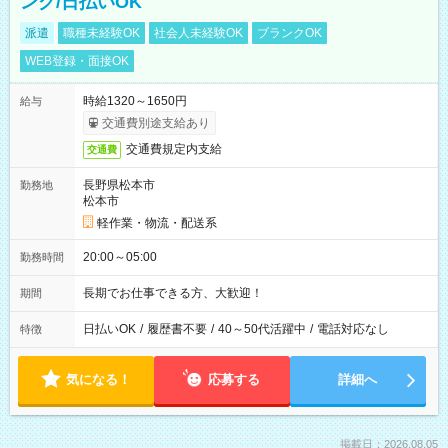
ング/日払いOK
派遣
職種未経験OK
社会人未経験OK
ブランクOK
WEB登録・面接OK
時給1320～1650円
給与
交通費別途支給あり
交通費規定内支給
交通費
長野県松本市
勤務地
松本市
軽作業・物流・配送系
20:00～05:00
勤務時間
長期でお仕事できる方、大歓迎！
期間
日払いOK
/
履歴書不要
/
40～50代活躍中
/
電話対応なし
特徴
気になる！
応募する
詳細へ
掲載日：2026.08.05