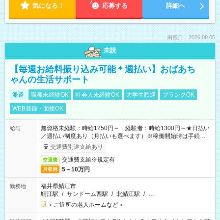
気になる！
応募する
詳細へ
掲載日：2026.08.05
未読
【毎週お給料振り込み可能＊週払い】おばあち
ゃんの生活サポート
派遣
職種未経験OK
社会人未経験OK
大学生歓迎
ブランクOK
WEB登録・面接OK
無資格未経験：時給1250円～ 経験者：時給1300円～★日払い
給与
／週払い制度あり（月払いも選べます）※稼働開始時は手続き完
了次第のお支払いとなります。
交通費別途支給あり
交通費支給※規定有
交通費
5～10万円
月収例
福井県鯖江市
勤務地
鯖江駅
/
サンドーム西駅
/
北鯖江駅
/
…
＜ご近所の老人ホームなど＞