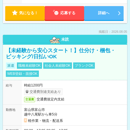
気になる！
応募する
詳細へ
掲載日：2026.08.05
未読
【未経験から安心スタート！】仕分け・梱包・
ピッキング/日払いOK
派遣
職種未経験OK
社会人未経験OK
ブランクOK
WEB登録・面接OK
時給1200円
給与
交通費別途支給あり
交通費規定内支給
交通費
富山県富山市
勤務地
越中八尾駅から車5分
軽作業・物流・配送系