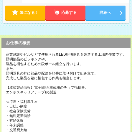
気になる！
応募する
詳細へ
お仕事の概要
商業施設やビルなどで使用されるLED照明器具を製造する工場内作業です。
照明部品のピッキングや、
製品を梱包するための段ボール組立を行います。
また、
照明器具の枠に部品や配線を順番に取り付けて組み立て、
完成した製品を箱に梱包する作業も担当します。
【取扱製品情報】電子部品(車載用のチップ抵抗器、
エンボスキャリアテープ)の製造
≪待遇・福利厚生≫
・日払い制度
・社会保険完備
・無料定期健診
・有給休暇
・年末調整
・交通費支給