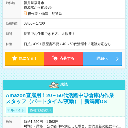
福井県福井市
勤務地
市波駅から徒歩3分
軽作業・物流・配送系
08:00～17:00
勤務時間
長期でお仕事できる方、大歓迎！
期間
日払いOK
/
履歴書不要
/
40～50代活躍中
/
電話対応なし
特徴
気になる！
応募する
詳細へ
未読
Amazon直雇用！20～50代活躍中◎倉庫内作業
スタッフ（パートタイム/夜勤）｜新潟南DS
アルバイト
職種未経験OK
時給1,250円～1,563円
給与
■昇給・昇格 一定の条件を満たした場合、契約更新の際に年2回