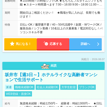
★1日5時間～の時短シフトOK ★もちろんフルタイムシフトも可
勤務時間
能 ★スタート時間選べます 7:00～16:00 9:00～18:00 11:00～
20:00 など 残業なし！ ※Wワークの場合、他のお仕事と合わせ
週40時間超の就業はご案内できません ※法令に基づき、週20時
開始日はご相談ください！ ★職場が気に入れば、長期でも働
期間
間以上勤務は社会保険への加入対象となります ※労働者派遣法
けます！
（日雇い派遣の原則禁止）により、短時間・短期間の就業はご
案内が難しい場合があります
日払いOK
/
履歴書不要
/
40～50代活躍中
/
副業・WワークOK
/
特徴
服装自由
/
シフト勤務
/
10名以上の大量募集
/
電話対応なし
/
パ
ソコンスキル不要
気になる！
応募する
詳細へ
掲載日：2026.08.07
未読
坂井市【週3日～】ホテルライクな高齢者マンシ
ョンで生活サポート
派遣
職種未経験OK
社会人未経験OK
大学生歓迎
ブランクOK
WEB登録・面接OK
無資格未経験：時給1250円～ 経験者：時給1300円～ ★日払
給与