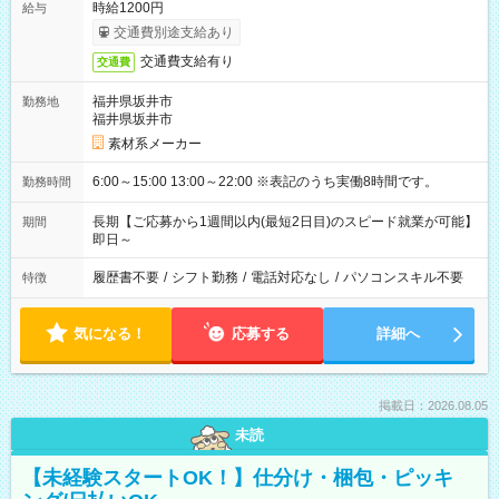
時給1200円
給与
交通費別途支給あり
交通費支給有り
交通費
福井県坂井市
勤務地
福井県坂井市
素材系メーカー
6:00～15:00 13:00～22:00 ※表記のうち実働8時間です。
勤務時間
長期【ご応募から1週間以内(最短2日目)のスピード就業が可能】
期間
即日～
履歴書不要
/
シフト勤務
/
電話対応なし
/
パソコンスキル不要
特徴
気になる！
応募する
詳細へ
掲載日：2026.08.05
未読
【未経験スタートOK！】仕分け・梱包・ピッキ