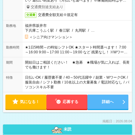
い／週払い制度あり（月払いも選べます）※稼働開始時は手続き
完了次第のお支払いとなります。
交通費別途支給あり
交通費全額支給※規定有
交通費
福井県坂井市
勤務地
下兵庫こうふく駅
/
春江駅
/
丸岡駅
/
…
＜シニア向けマンション＞
★1日5時間～の時短シフトOK ★スタート時間選べます！ 7:00
勤務時間
～16:00 9:00～17:00 11:00～19:00 など 残業なし！ ※Wワーク
の場合、他のお仕事と合わせ週40時間超の就業はご案内できま
せん ※法令に基づき、週20時間以上勤務は社会保険への加入対
開始日はご相談ください！ ★急募 ★職場が気に入れば、長期
期間
象となります ※労働者派遣法（日雇い派遣の原則禁止）によ
でも働けます！
り、短時間・短期間の就業はご案内が難しい場合があります
日払いOK
/
履歴書不要
/
40～50代活躍中
/
副業・WワークOK
/
特徴
服装自由
/
シフト勤務
/
10名以上の大量募集
/
電話対応なし
/
パ
ソコンスキル不要
気になる！
応募する
詳細へ
掲載日：2026.08.04
未読