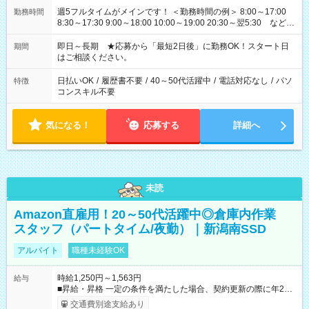
週5フルタイムがメインです！ ＜勤務時間の例＞ 8:00～17:00
勤務時間
8:30～17:30 9:00～18:00 10:00～19:00 20:30～翌5:30 など ★
その他にも勤務時間多数！ 日勤のみ、残業なし、交替制など
ご希望を教えてください！
即日～長期 ★応募から「最短2日後」に勤務OK！スタート日
期間
はご相談ください。
日払いOK
/
履歴書不要
/
40～50代活躍中
/
電話対応なし
/
パソ
特徴
コンスキル不要
気になる！
応募する
詳細へ
未読
Amazon直雇用！20～50代活躍中◎倉庫内作業
スタッフ（パートタイム/夜勤）｜新潟南SSD
アルバイト
職種未経験OK
時給1,250円～1,563円
給与
■昇給・昇格 一定の条件を満たした場合、契約更新の際に年2回
まで昇給の機会があります。 ■正社員登用制度あり ※月末締/翌
交通費別途支給あり