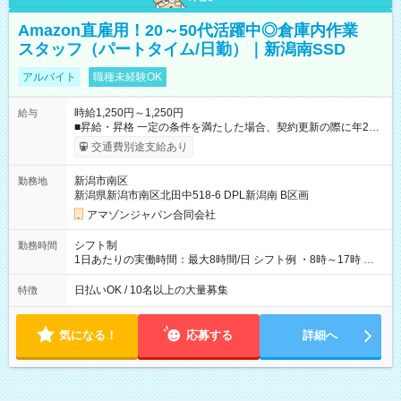
Amazon直雇用！20～50代活躍中◎倉庫内作業
スタッフ（パートタイム/日勤）｜新潟南SSD
アルバイト
職種未経験OK
時給1,250円～1,250円
給与
■昇給・昇格 一定の条件を満たした場合、契約更新の際に年2回
まで昇給の機会があります。 ■正社員登用制度あり ※月末締/翌
交通費別途支給あり
月25日支払い ※時間外手当、別途支給 ※深夜割増賃金 (22:00～
翌5:00までは時給が25%UPします) ☆給与前払い制度有！
新潟市南区
勤務地
☆Amazon直雇用で安定して働けます！ 【試用期間】試用期間
新潟県新潟市南区北田中518-6 DPL新潟南 B区画
あり 試用期間の長さ：1週間 雇用形態、給与は本採用時と同じ
です。
アマゾンジャパン合同会社
シフト制
勤務時間
1日あたりの実働時間：最大8時間/日 シフト例 ・8時～17時 ・
12時～21時
日払いOK / 10名以上の大量募集
特徴
気になる！
応募する
詳細へ