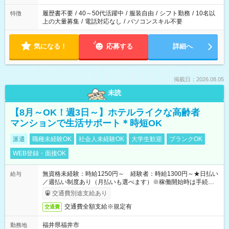
履歴書不要
/
40～50代活躍中
/
服装自由
/
シフト勤務
/
10名以
特徴
上の大量募集
/
電話対応なし
/
パソコンスキル不要
気になる！
応募する
詳細へ
掲載日：2026.08.05
未読
【8月～OK！週3日～】ホテルライクな高齢者
マンションで生活サポート＊時短OK
派遣
職種未経験OK
社会人未経験OK
大学生歓迎
ブランクOK
WEB登録・面接OK
無資格未経験：時給1250円～ 経験者：時給1300円～★日払い
給与
／週払い制度あり（月払いも選べます）※稼働開始時は手続き完
了次第のお支払いとなります。
交通費別途支給あり
交通費全額支給※規定有
交通費
福井県福井市
勤務地