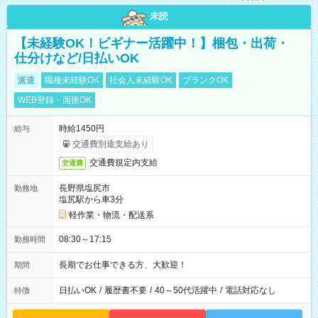
未読
【未経験OK！ビギナー活躍中！】梱包・出荷・
仕分けなど/日払いOK
派遣
職種未経験OK
社会人未経験OK
ブランクOK
WEB登録・面接OK
時給1450円
給与
交通費別途支給あり
交通費規定内支給
交通費
長野県塩尻市
勤務地
塩尻駅から車3分
軽作業・物流・配送系
08:30～17:15
勤務時間
長期でお仕事できる方、大歓迎！
期間
日払いOK
/
履歴書不要
/
40～50代活躍中
/
電話対応なし
特徴