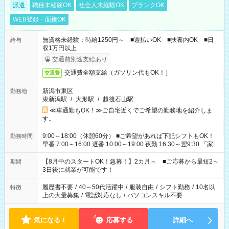
派遣
職種未経験OK
社会人未経験OK
ブランクOK
WEB登録・面接OK
無資格未経験：時給1250円～ ■週払いOK ■扶養内OK ■日
給与
収1万円以上
交通費別途支給あり
交通費全額支給（ガソリン代もOK！）
交通費
新潟市東区
勤務地
東新潟駅
/
大形駅
/
越後石山駅
≪車通勤もOK！≫ご自宅近くでご希望の勤務地を紹介しま
す。
9:00～18:00（休憩60分） ■ご希望があれば下記シフトもOK！
勤務時間
早番 7:00～16:00 遅番 10:00～19:00 夜勤 16:30～翌9:30 「家族
と休みを合わせたい」 「余裕を持って夕飯の準備がしたい」
「できれば残業はしたくない」 など、ご希望を教えてください
【8月中のスタートOK！急募！】2カ月～ ■ご応募から最短2～
期間
ね。 ※Wワーク希望の方へ 今ご覧のお仕事で希望する勤務時間
3日後に就業が可能です！
と、もう1つのお仕事の勤務時間。 合計で週40時間を超える場
合は応募できません。
履歴書不要
/
40～50代活躍中
/
服装自由
/
シフト勤務
/
10名以
特徴
上の大量募集
/
電話対応なし
/
パソコンスキル不要
気になる！
応募する
詳細へ