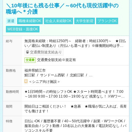
＼10年後にも残る仕事／～60代も現役活躍中の
職場へ＊介護
派遣
職種未経験OK
社会人未経験OK
大学生歓迎
ブランクOK
WEB登録・面接OK
無資格未経験：時給1250円～ 経験者：時給1300円～ ★日払
給与
い／週払い制度あり（月払いも選べます）※稼働開始時は手続き
完了次第のお支払いとなります。
交通費別途支給あり
交通費全額支給※規定有
交通費
福井県鯖江市
勤務地
鯖江駅
/
サンドーム西駅
/
北鯖江駅
/
…
＜シニア向け施設＞
★1日5時間～の時短シフトOK ★スタート時間選べます！ 7:00
勤務時間
～16:00 9:00～17:00 11:00～19:00 など 残業なし！ ※Wワーク
の場合、他のお仕事と合わせ週40時間超の就業はご案内できま
せん ※法令に基づき、週20時間以上勤務は社会保険への加入対
開始日はご相談ください！ ★急募 ★職場が気に入れば、長期
期間
象となります ※労働者派遣法（日雇い派遣の原則禁止）によ
でも働けます！
り、短時間・短期間の就業はご案内が難しい場合があります
日払いOK
/
履歴書不要
/
40～50代活躍中
/
副業・WワークOK
/
特徴
服装自由
/
シフト勤務
/
10名以上の大量募集
/
電話対応なし
/
パ
ソコンスキル不要