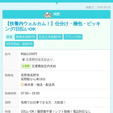
掲載日：2026.08.05
未読
【扶養内ウェルカム！】仕分け・梱包・ピッキ
ング/日払いOK
派遣
職種未経験OK
社会人未経験OK
ブランクOK
WEB登録・面接OK
時給1200円
給与
交通費別途支給あり
交通費規定内支給
交通費
長野県長野市
勤務地
長野駅から車18分
軽作業・物流・配送系
07:00～16:00
勤務時間
長期でお仕事できる方、大歓迎！
期間
日払いOK
/
履歴書不要
/
シフト勤務
/
電話対応なし
特徴