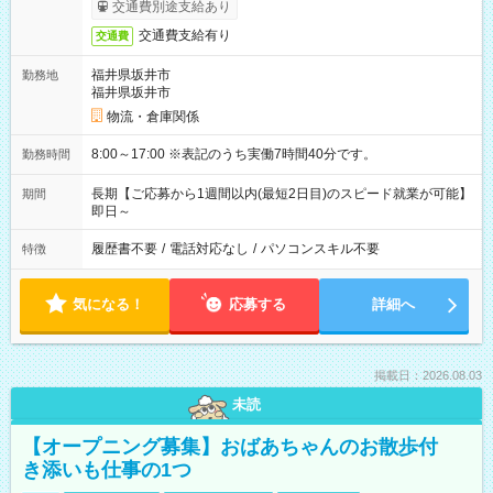
交通費別途支給あり
交通費支給有り
交通費
福井県坂井市
勤務地
福井県坂井市
物流・倉庫関係
8:00～17:00 ※表記のうち実働7時間40分です。
勤務時間
長期【ご応募から1週間以内(最短2日目)のスピード就業が可能】
期間
即日～
履歴書不要
/
電話対応なし
/
パソコンスキル不要
特徴
気になる！
応募する
詳細へ
掲載日：2026.08.03
未読
【オープニング募集】おばあちゃんのお散歩付
き添いも仕事の1つ