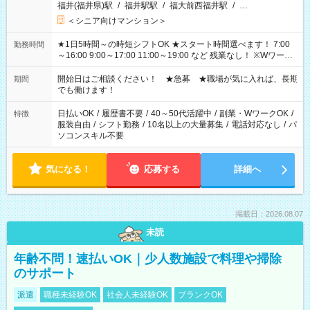
福井(福井県)駅
/
福井駅駅
/
福大前西福井駅
/
…
＜シニア向けマンション＞
★1日5時間～の時短シフトOK ★スタート時間選べます！ 7:00
勤務時間
～16:00 9:00～17:00 11:00～19:00 など 残業なし！ ※Wワーク
の場合、他のお仕事と合わせ週40時間超の就業はご案内できま
せん ※法令に基づき、週20時間以上勤務は社会保険への加入対
開始日はご相談ください！ ★急募 ★職場が気に入れば、長期
期間
象となります ※労働者派遣法（日雇い派遣の原則禁止）によ
でも働けます！
り、短時間・短期間の就業はご案内が難しい場合があります
日払いOK
/
履歴書不要
/
40～50代活躍中
/
副業・WワークOK
/
特徴
服装自由
/
シフト勤務
/
10名以上の大量募集
/
電話対応なし
/
パ
ソコンスキル不要
気になる！
応募する
詳細へ
掲載日：2026.08.07
未読
年齢不問！速払いOK｜少人数施設で料理や掃除
のサポート
派遣
職種未経験OK
社会人未経験OK
ブランクOK