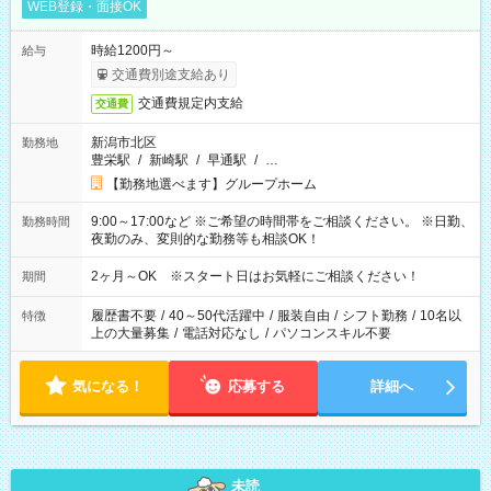
WEB登録・面接OK
時給1200円～
給与
交通費別途支給あり
交通費規定内支給
交通費
新潟市北区
勤務地
豊栄駅
/
新崎駅
/
早通駅
/
…
【勤務地選べます】グループホーム
9:00～17:00など ※ご希望の時間帯をご相談ください。 ※日勤、
勤務時間
夜勤のみ、変則的な勤務等も相談OK！
2ヶ月～OK ※スタート日はお気軽にご相談ください！
期間
履歴書不要
/
40～50代活躍中
/
服装自由
/
シフト勤務
/
10名以
特徴
上の大量募集
/
電話対応なし
/
パソコンスキル不要
気になる！
応募する
詳細へ
未読