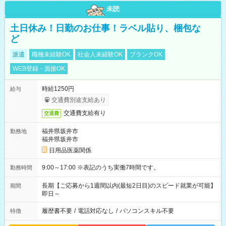
未読
土日休み！日勤のお仕事！ラベル貼り、梱包な
ど
派遣
職種未経験OK
社会人未経験OK
ブランクOK
WEB登録・面接OK
時給1250円
給与
交通費別途支給あり
交通費支給有り
交通費
福井県坂井市
勤務地
福井県坂井市
日用品医薬関係
9:00～17:00 ※表記のうち実働7時間です。
勤務時間
長期【ご応募から1週間以内(最短2日目)のスピード就業が可能】
期間
即日～
履歴書不要
/
電話対応なし
/
パソコンスキル不要
特徴