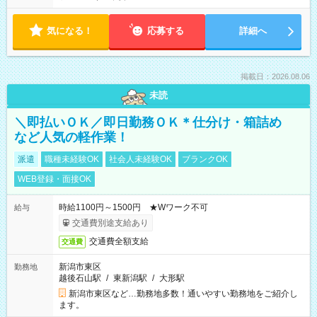
気になる！
応募する
詳細へ
掲載日：2026.08.06
未読
＼即払いＯＫ／即日勤務ＯＫ＊仕分け・箱詰め
など人気の軽作業！
派遣
職種未経験OK
社会人未経験OK
ブランクOK
WEB登録・面接OK
時給1100円～1500円 ★Wワーク不可
給与
交通費別途支給あり
交通費全額支給
交通費
新潟市東区
勤務地
越後石山駅
/
東新潟駅
/
大形駅
新潟市東区など…勤務地多数！通いやすい勤務地をご紹介し
ます。