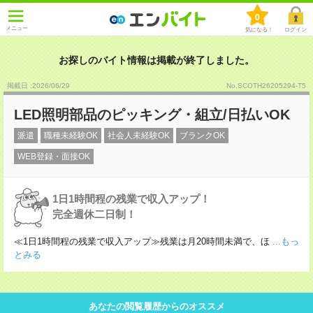
0
メニュー
気になる！
ログイン
お探しのバイト情報は掲載が終了しました。
掲載日 :2026
/
06
/
29
No.SCOTH26205294-T5
LED照明部品のピッキング・組立/日払いOK
派遣
職種未経験OK
社会人未経験OK
ブランクOK
WEB登録・面接OK
1日1時間程の残業で収入アップ！
完全週休二日制！
≪1日1時間程の残業で収入アップ≫残業は月20時間未満で、ほ
...もっ
とみる
あなたの閲覧履歴からのオススメ