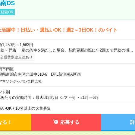
南DS
経験OK
上活躍中！日払い・週払いOK！週2～3日OK！のバイト
1,250円～1,563円
昇給・昇格 一定の条件を満たした場合、契約更新の際に年2回まで昇給の機…
交通費別途支給あり
潟市南区
潟県新潟市南区北田中518-6 DPL新潟南A区画
アマゾンジャパン合同会社
フト制
日あたりの実働時間：最大8時間/日 シフト例 ・21時～6時
払いOK / 10名以上の大量募集
なる！
応募する
詳