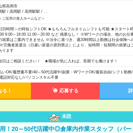
山県高岡市
岡駅
/
高岡駅
/
高岡駅駅
/
…
＜ご近所の老人ホームなど＞
1日5時間～の時短シフトOK ★もちろんフルタイムシフトも可能 ★スタート時間
:00 9:00～18:00 11:00～20:00 など 残業なし！ ※Wワークの場合、他の
の就業はご案内できません ※法令に基づき、週20時間以上勤務は社会保険へ
 ※労働者派遣法（日雇い派遣の原則禁止）により、短時間・短期間の就業は
あります
始日はご相談ください！ ★職場が気に入れば、長期でも働けます！
払いOK
/
履歴書不要
/
40～50代活躍中
/
副業・WワークOK
/
服装自由
/
シフト勤務
/
電話対応なし
/
パソコンスキル不要
なる！
応募する
詳
未読
直雇用！20～50代活躍中◎倉庫内作業スタッフ（パー