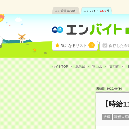
エン派遣
4905
件
エン バイト
9279
件
0
気になるリスト
保存した希
バイトTOP
北信越
富山県
高岡市
【
掲載日 :
2026
/
06
/
30
【時給1
派遣
職種未経