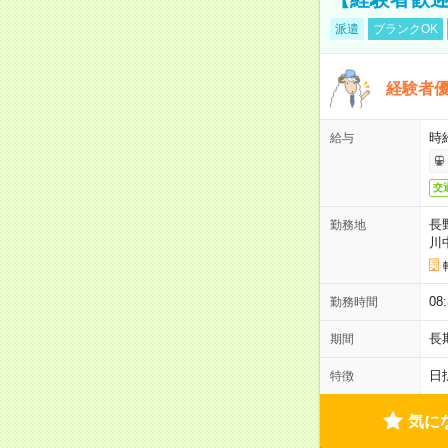
派遣
ブランクOK
経験者優
時給
給与
交
長
勤務地
川
08
勤務時間
長
期間
日
特徴
気に