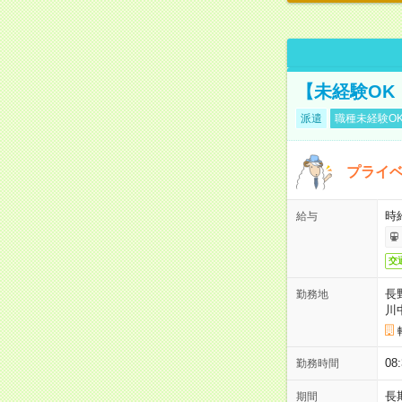
【未経験OK
派遣
職種未経験O
プライベ
時給
給与
交
長
勤務地
川
08
勤務時間
長
期間