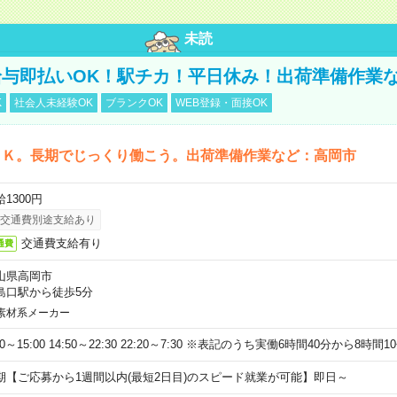
未読
与即払いOK！駅チカ！平日休み！出荷準備作業
K
社会人未経験OK
ブランクOK
WEB登録・面接OK
ＯＫ。長期でじっくり働こう。出荷準備作業など：高岡市
1300円
交通費別途支給あり
交通費支給有り
通費
山県高岡市
島口駅から徒歩5分
素材系メーカー
20～15:00 14:50～22:30 22:20～7:30 ※表記のうち実働6時間40分から8時間
期【ご応募から1週間以内(最短2日目)のスピード就業が可能】即日～