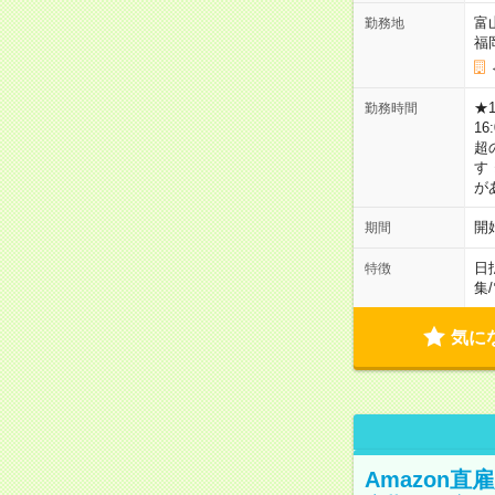
富
勤務地
福
★
勤務時間
16
超
す
が
開
期間
日
特徴
集
/
気に
Amazon