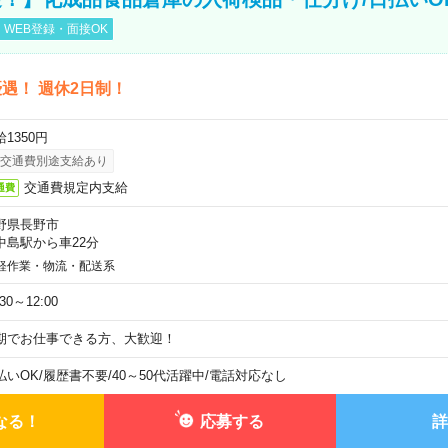
WEB登録・面接OK
遇！ 週休2日制！
1350円
交通費別途支給あり
交通費規定内支給
通費
野県長野市
中島駅から車22分
軽作業・物流・配送系
:30～12:00
期でお仕事できる方、大歓迎！
払いOK
/
履歴書不要
/
40～50代活躍中
/
電話対応なし
なる！
応募する
詳