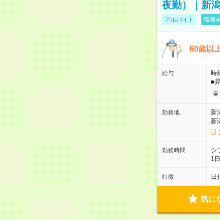
夜勤）｜新潟
アルバイト
職種未
60歳以
時給
給与
■
新
勤務地
新
シ
勤務時間
1
日
特徴
気に