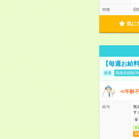
日
特徴
気に
【毎週お給
派遣
職種未経験O
≪年齢不
無
給与
す
交
月