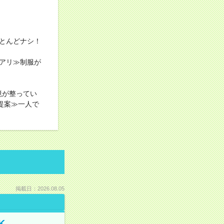
とんどナシ！
アリ≫制服が
境が整ってい
提案≫一人で
掲載日：2026.08.05
K