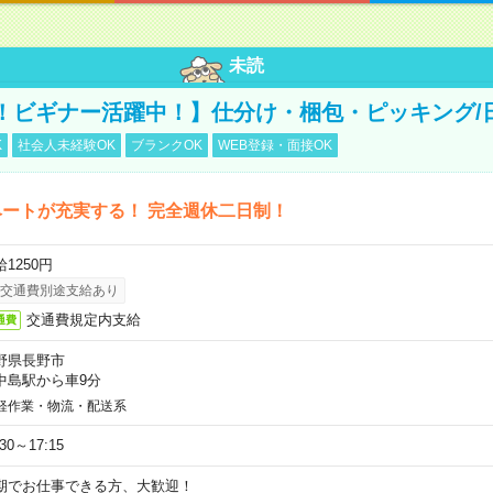
未読
！ビギナー活躍中！】仕分け・梱包・ピッキング/
K
社会人未経験OK
ブランクOK
WEB登録・面接OK
ートが充実する！ 完全週休二日制！
1250円
交通費別途支給あり
交通費規定内支給
通費
野県長野市
中島駅から車9分
軽作業・物流・配送系
:30～17:15
期でお仕事できる方、大歓迎！