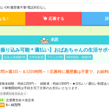
払いOK
/
履歴書不要
/
電話対応なし
なる！
応募する
詳
未読
料振り込み可能＊週払い】おばあちゃんの生活サポ
K
社会人未経験OK
大学生歓迎
ブランクOK
WEB登録・面接OK
問≫週3日～＆1日5時間～！応募時に履歴書は不要で、お給料
資格未経験：時給1250円～ 経験者：時給1300円～★日払い／週払い制度
）※稼働開始時は手続き完了次第のお支払いとなります。
交通費別途支給あり
交通費支給※規定有
通費
5～10万円
収例