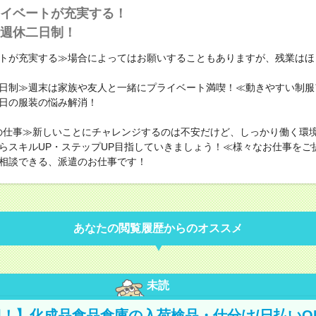
イベートが充実する！
週休二日制！
トが充実する≫場合によってはお願いすることもありますが、残業はほ
日制≫週末は家族や友人と一緒にプライベート満喫！≪動きやすい制服
日の服装の悩み解消！
の仕事≫新しいことにチャレンジするのは不安だけど、しっかり働く環
らスキルUP・ステップUP目指していきましょう！≪様々なお仕事をご
相談できる、派遣のお仕事です！
あなたの閲覧履歴からのオススメ
未読
！】化成品食品倉庫の入荷検品・仕分け/日払いO