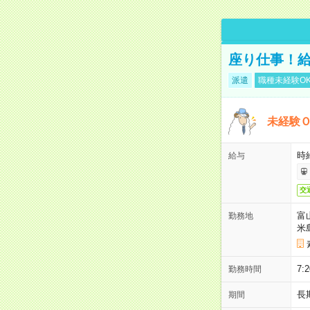
座り仕事！給
派遣
職種未経験O
未経験
時給
給与
交
富
勤務地
米
7:
勤務時間
長
期間