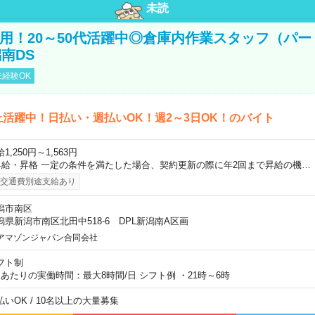
未読
直雇用！20～50代活躍中◎倉庫内作業スタッフ（パー
南DS
経験OK
上活躍中！日払い・週払いOK！週2～3日OK！のバイト
1,250円～1,563円
昇給・昇格 一定の条件を満たした場合、契約更新の際に年2回まで昇給の機…
交通費別途支給あり
潟市南区
潟県新潟市南区北田中518-6 DPL新潟南A区画
アマゾンジャパン合同会社
フト制
日あたりの実働時間：最大8時間/日 シフト例 ・21時～6時
払いOK / 10名以上の大量募集