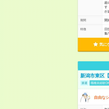
超
す
が
開
期間
日
特徴
集
/
気に
新潟市東区【
派遣
職種未経験O
自由なシ