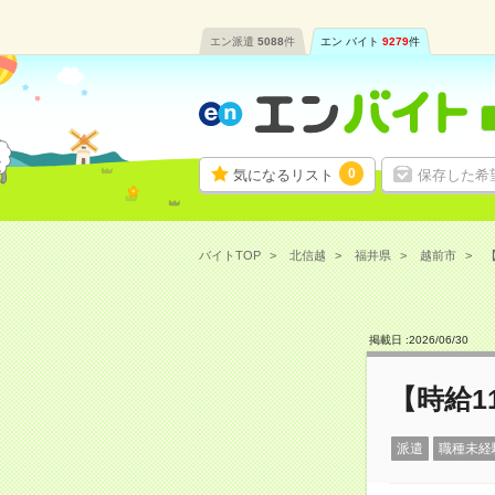
エン派遣
5088
件
エン バイト
9279
件
0
気になるリスト
保存した希
バイトTOP
北信越
福井県
越前市
【
掲載日 :
2026
/
06
/
30
【時給1
派遣
職種未経