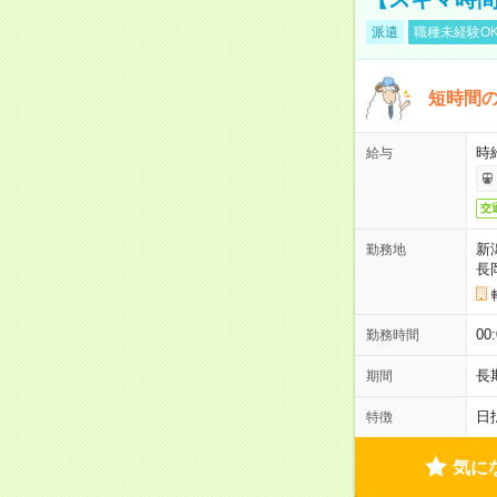
派遣
職種未経験O
短時間の
時給
給与
交
新
勤務地
長
00
勤務時間
長
期間
日
特徴
気に