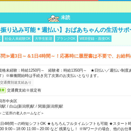
未読
料振り込み可能＊週払い】おばあちゃんの生活サポ
K
社会人未経験OK
大学生歓迎
ブランクOK
WEB登録・面接OK
問≫週3日～＆1日4時間～！応募時に履歴書は不要で、お給料
資格未経験：時給1250円～ 経験者：時給1350円～ ★日払い／週払い制
す）※稼働開始時は手続き完了次第のお支払いとなります。
交通費別途支給あり
交通費支給※規定有
通費
潟市中央区
潟駅
/
白山(新潟県)駅
/
関屋(新潟県)駅
＜ご近所の老人ホームなど＞
1日4時間～の時短シフトOK ★もちろんフルタイムシフトも可能 ★スタート時間
:00 9:00～18:00 11:00～20:00 など 残業なし！ ※Wワークの場合、他の