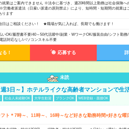
の就業はご案内できません ※法令に基づき、週20時間以上勤務は社会保険へ
 ※労働者派遣法（日雇い派遣の原則禁止）により、短時間・短期間の就業は
あります
始日はご相談ください！ ★職場が気に入れば、長期でも働けます！
払いOK
/
履歴書不要
/
40～50代活躍中
/
副業・WワークOK
/
服装自由
/
シフト勤務
/
電話対応なし
/
パソコンスキル不要
なる！
応募する
詳
未読
週3日～】ホテルライクな高齢者マンションで生
K
社会人未経験OK
大学生歓迎
ブランクOK
WEB登録・面接OK
フト＊7時～、11時～、16時～など好きな勤務時間×好きな曜