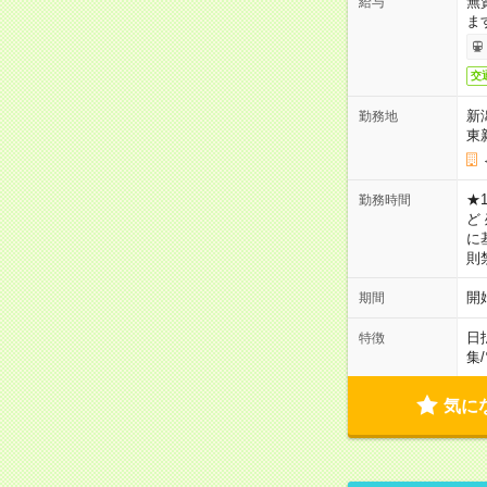
無
給与
ま
交
新
勤務地
東
★1
勤務時間
ど
に
則
開
期間
日
特徴
集
/
気に