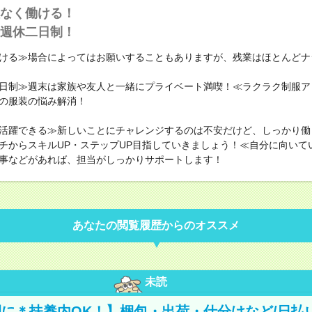
なく働ける！
週休二日制！
ける≫場合によってはお願いすることもありますが、残業はほとんどナ
日制≫週末は家族や友人と一緒にプライベート満喫！≪ラクラク制服ア
の服装の悩み解消！
活躍できる≫新しいことにチャレンジするのは不安だけど、しっかり働
チからスキルUP・ステップUP目指していきましょう！≪自分に向いて
事などがあれば、担当がしっかりサポートします！
あなたの閲覧履歴からのオススメ
未読
に＊扶養内OK！】梱包・出荷・仕分けなど/日払