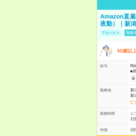
Amazon
夜勤）｜新潟
アルバイト
職種未
60歳以
時給
給与
■
新
勤務地
新
シ
勤務時間
1
日
特徴