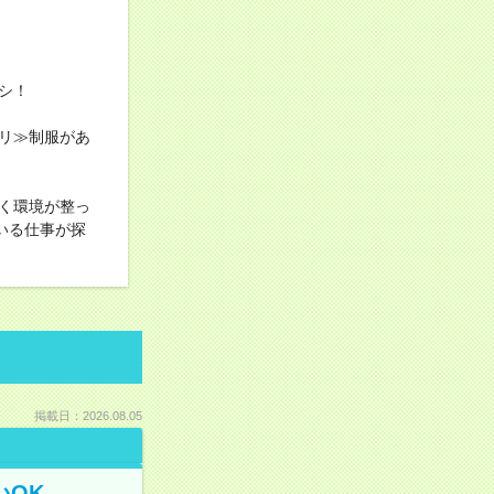
シ！
リ≫制服があ
く環境が整っ
いる仕事が探
掲載日：2026.08.05
いOK