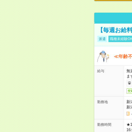
【毎週お給
派遣
職種未経験O
≪年齢不
無
給与
ま
交
新
勤務地
新
★
勤務時間
16