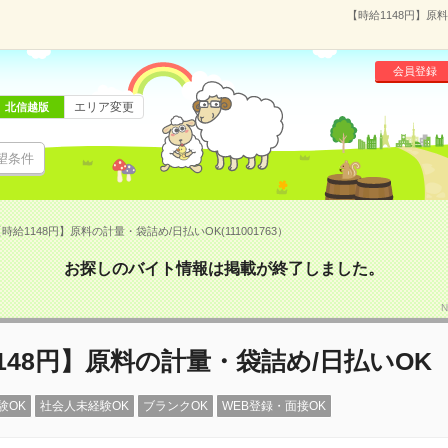
【時給1148円】原料
会員登録
エリア変更
北信越版
望条件
時給1148円】原料の計量・袋詰め/日払いOK(111001763）
お探しのバイト情報は掲載が終了しました。
N
148円】原料の計量・袋詰め/日払いOK
験OK
社会人未経験OK
ブランクOK
WEB登録・面接OK