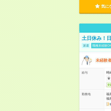
気に
土日休み！
派遣
職種未経験O
未経験
時給
給与
交
福
勤務地
福