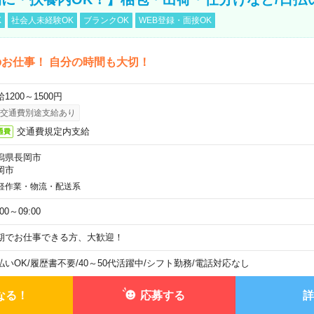
K
社会人未経験OK
ブランクOK
WEB登録・面接OK
お仕事！ 自分の時間も大切！
1200～1500円
交通費別途支給あり
交通費規定内支給
通費
潟県長岡市
岡市
軽作業・物流・配送系
:00～09:00
期でお仕事できる方、大歓迎！
払いOK
/
履歴書不要
/
40～50代活躍中
/
シフト勤務
/
電話対応なし
なる！
応募する
詳