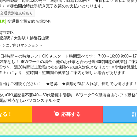
資格未経験：時給1250円～ 経験者：時給1350円～ ★日払い／週払い制
す）※稼働開始時は手続き完了次第のお支払いとなります。
交通費別途支給あり
交通費全額支給※規定有
通費
潟市東区
新潟駅
/
大形駅
/
越後石山駅
＜シニア向けマンション＞
日4時間～の時短シフトOK ★スタート時間選べます！ 7:00～16:00 9:00～17:00 
 残業なし！ ※Wワークの場合、他のお仕事と合わせ週40時間超の就業はご案
基づき、週20時間以上勤務は社会保険への加入対象となります ※労働者派遣
禁止）により、短時間・短期間の就業はご案内が難しい場合があります
始日はご相談ください！ ★急募 ★職場が気に入れば、長期でも働けます
払いOK
/
履歴書不要
/
40～50代活躍中
/
副業・WワークOK
/
服装自由
/
シフト勤務
/
電話対応なし
/
パソコンスキル不要
なる！
応募する
詳