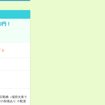
0円！
イト
週5日勤務（場所次第で
の前後あり ※配達