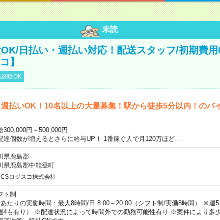
未読
OK/日払い・週払い対応！配送スタッフ/初期費用
スコ】
経験OK
週払いOK！10名以上の大量募集！駅から徒歩5分以内！のバ
300,000円～500,000円
配達個数が増えるとさらに給与UP！ 1番稼ぐ人で月120万ほど…
川県鹿島郡
川県鹿島郡中能登町
JCSロジスコ株式会社
フト制
日あたりの実働時間：最大8時間/日 8:00～20:00（シフト制/実働8時間） ※
週4も有り） ※配達状況によって時間外での勤務可能性有り ※案件により多少