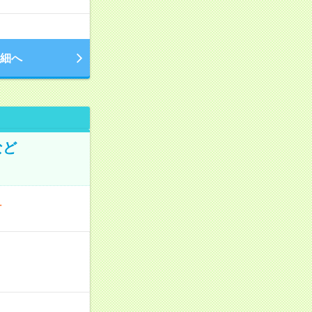
細へ
など
町