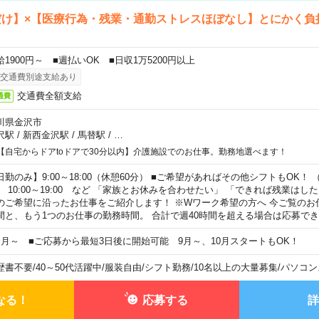
だけ】×【医療行為・残業・通勤ストレスほぼなし】とにかく負
給1900円～ ■週払いOK ■日収1万5200円以上
交通費別途支給あり
交通費全額支給
通費
川県金沢市
沢駅
/
新西金沢駅
/
馬替駅
/
…
【自宅からドアtoドアで30分以内】介護施設でのお仕事。勤務地選べます！
日勤のみ】9:00～18:00（休憩60分） ■ご希望があればその他シフトもOK！ （例）
0:00～19:00 など 「家族とお休みを合わせたい」 「できれば残業はし
のご希望に沿ったお仕事をご紹介します！ ※Wワーク希望の方へ 今ご覧のお
間と、もう1つのお仕事の勤務時間。 合計で週40時間を超える場合は応募で
ヶ月～ ■ご応募から最短3日後に開始可能 9月～、10月スタートもOK！
歴書不要
/
40～50代活躍中
/
服装自由
/
シフト勤務
/
10名以上の大量募集
/
パソコン
なる！
応募する
詳