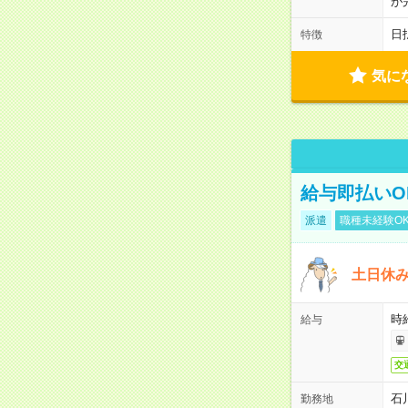
が
日
特徴
気に
給与即払いO
派遣
職種未経験O
土日休
時給
給与
交
石
勤務地