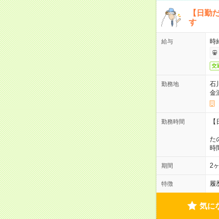
【日勤
す
時
給与
交
石
勤務地
金
【
勤務時間
1
た
時
2
期間
履
特徴
気に