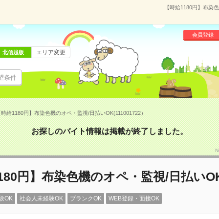
【時給1180円】布染色
会員登録
エリア変更
北信越版
望条件
時給1180円】布染色機のオペ・監視/日払いOK(111001722）
お探しのバイト情報は掲載が終了しました。
N
180円】布染色機のオペ・監視/日払いO
験OK
社会人未経験OK
ブランクOK
WEB登録・面接OK