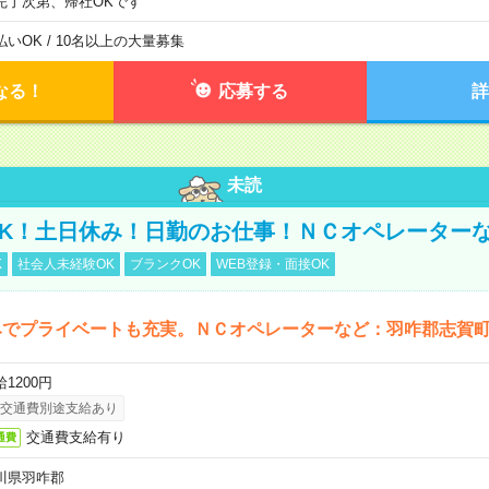
完了次第、帰社OKです
払いOK / 10名以上の大量募集
なる！
応募する
詳
未読
K！土日休み！日勤のお仕事！ＮＣオペレーター
K
社会人未経験OK
ブランクOK
WEB登録・面接OK
みでプライベートも充実。ＮＣオペレーターなど：羽咋郡志賀
1200円
交通費別途支給あり
交通費支給有り
通費
川県羽咋郡