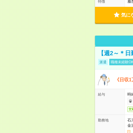
履
特徴
気に
【週2～＊日
派遣
職種未経験O
《日収1
時
給与
交
石
勤務地
金