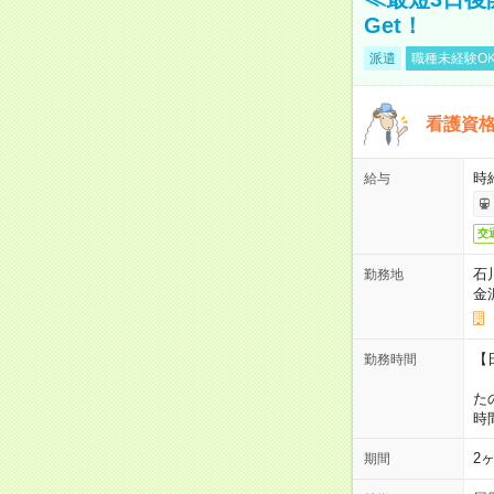
Get！
派遣
職種未経験O
看護資
時
給与
交
石
勤務地
金
【
勤務時間
1
た
時
2
期間