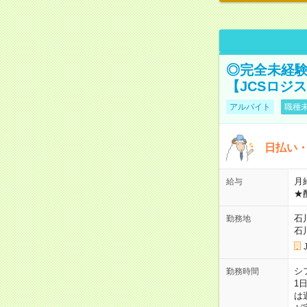
◎完全未経験
【JCSロジ
アルバイト
職種未
日払い・
月給
給与
★
石
勤務地
石
シ
勤務時間
1
は