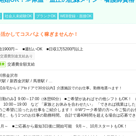
K
社会人未経験OK
ブランクOK
WEB登録・面接OK
格活かしてコスパよく稼ぎませんか！
給1900円～ ■週払いOK ■日収1万5200円以上
交通費別途支給あり
交通費全額支給
通費
川県金沢市
沢駅
/
新西金沢駅
/
馬替駅
/
…
【自宅からドアtoドアで30分以内】介護施設でのお仕事。勤務地選べます！
日勤のみ】9:00～17:00（休憩60分） ■ご希望があればその他シフトもOK！ （例）
0:00～19:00 など 「家族とお休みを合わせたい」 「できれば残業はし
のご希望に沿ったお仕事をご紹介します！ ※Wワーク希望の方へ 今ご覧のお
間と、もう1つのお仕事の勤務時間。 合計で週40時間を超える場合は応募で
ヶ月～ ■ご応募から最短3日後に開始可能 9月～、10月スタートもOK！