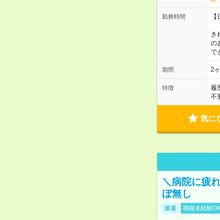
【
勤務時間
1
き
の
で
2
期間
履
特徴
不
気に
＼病院に疲
ぼ無し
派遣
職種未経験O