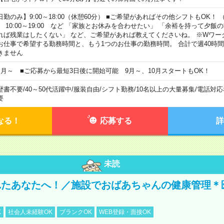
日勤のみ】9:00～18:00（休憩60分） ■ご希望があればその他シフトもOK！ （例）
0:00～19:00 など 「家族とお休みを合わせたい」 「余裕を持って夕飯
れば残業はしたくない」 など、ご希望があれば教えてくださいね。 ※Wワー
お仕事で希望する勤務時間と、もう1つのお仕事の勤務時間。 合計で週40時
きません
ヶ月～ ■ご応募から最短3日後に開始可能 9月～、10月スタートもOK！
歴書不要
/
40～50代活躍中
/
服装自由
/
シフト勤務
/
10名以上の大量募集
/
電話対応
要
なる！
応募する
詳
未読
れたあなたへ！／施設でおばあちゃんの健康管理＊
K
社会人未経験OK
ブランクOK
WEB登録・面接OK