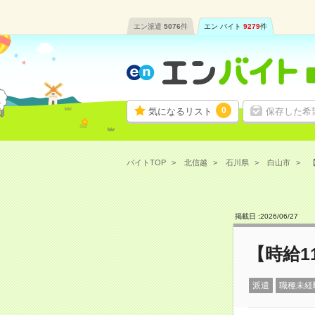
エン派遣
5076
件
エン バイト
9279
件
0
気になるリスト
保存した希
バイトTOP
北信越
石川県
白山市
【
掲載日 :
2026
/
06
/
27
【時給1
派遣
職種未経