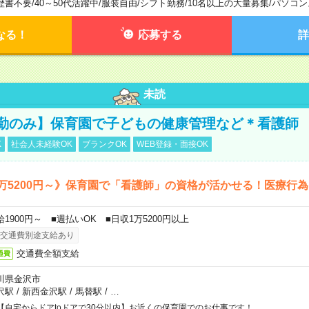
歴書不要
/
40～50代活躍中
/
服装自由
/
シフト勤務
/
10名以上の大量募集
/
パソコン
なる！
応募する
詳
未読
勤のみ】保育園で子どもの健康管理など＊看護師
K
社会人未経験OK
ブランクOK
WEB登録・面接OK
万5200円～》保育園で「看護師」の資格が活かせる！医療行
給1900円～ ■週払いOK ■日収1万5200円以上
交通費別途支給あり
交通費全額支給
通費
川県金沢市
沢駅
/
新西金沢駅
/
馬替駅
/
…
【自宅からドアtoドアで30分以内】お近くの保育園でのお仕事です！