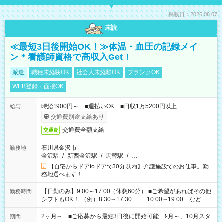
掲載日：2026.08.07
未読
≪最短3日後開始OK！≫体温・血圧の記録メイ
ン＊看護師資格で高収入Get！
派遣
職種未経験OK
社会人未経験OK
ブランクOK
WEB登録・面接OK
時給1900円～ ■週払いOK ■日収1万5200円以上
給与
交通費別途支給あり
交通費全額支給
交通費
石川県金沢市
勤務地
金沢駅
/
新西金沢駅
/
馬替駅
/
…
【自宅からドアtoドアで30分以内】介護施設でのお仕事。勤
務地選べます！
【日勤のみ】9:00～17:00（休憩60分） ■ご希望があればその他
勤務時間
シフトもOK！ （例）8:30～17:30 10:00～19:00 など
「家族とお休みを合わせたい」 「できれば残業はしたくない」
など、あなたのご希望に沿ったお仕事をご紹介します！ ※Wワ
2ヶ月～ ■ご応募から最短3日後に開始可能 9月～、10月スタ
期間