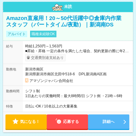
未読
Amazon直雇用！20～50代活躍中◎倉庫内作業
スタッフ（パートタイム/夜勤）｜新潟南DS
アルバイト
職種未経験OK
時給1,250円～1,563円
給与
■昇給・昇格 一定の条件を満たした場合、契約更新の際に年2回
まで昇給の機会があります。 ■正社員登用制度あり ※月末締/翌
交通費別途支給あり
月25日支払い ※時間外手当、別途支給 ※深夜割増賃金 (22:00～
翌5:00までは時給が25%UPします) ☆給与前払い制度有！
新潟市南区
勤務地
☆Amazon直雇用で安定して働けます！ 【試用期間】試用期間
新潟県新潟市南区北田中518-6 DPL新潟南A区画
あり 試用期間の長さ：1週間 雇用形態、給与は本採用時と同じ
です。
アマゾンジャパン合同会社
シフト制
勤務時間
1日あたりの実働時間：最大8時間/日 シフト例 ・21時～6時
日払いOK / 10名以上の大量募集
特徴
気になる！
応募する
詳細へ