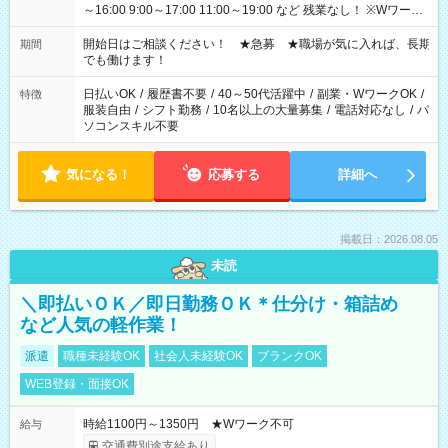
～16:00 9:00～17:00 11:00～19:00 など 残業なし！ ※Wワーク
の場合、他のお仕事と合わせ週40時間超の就業はご案内できま
せん ※法令に基づき、週20時間以上勤務は社会保険への加入対
開始日はご相談ください！ ★急募 ★職場が気に入れば、長期
期間
象となります ※労働者派遣法（日雇い派遣の原則禁止）によ
でも働けます！
り、短時間・短期間の就業はご案内が難しい場合があります
日払いOK
/
履歴書不要
/
40～50代活躍中
/
副業・WワークOK
/
特徴
服装自由
/
シフト勤務
/
10名以上の大量募集
/
電話対応なし
/
パ
ソコンスキル不要
気になる！
応募する
詳細へ
掲載日：2026.08.05
未読
＼即払いＯＫ／即日勤務ＯＫ＊仕分け・箱詰め
など人気の軽作業！
派遣
職種未経験OK
社会人未経験OK
ブランクOK
WEB登録・面接OK
時給1100円～1350円 ★Wワーク不可
給与
交通費別途支給あり