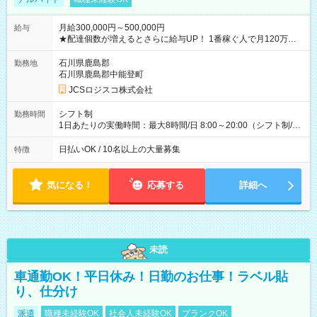
月給300,000円～500,000円
給与
★配達個数が増えるとさらに給与UP！ 1番稼ぐ人で月120万ほ
ど！ ・主要都市エリア 月収55万円／週5日稼働 月収65万~112
万円／週6日稼働 ・地方郊外エリア 月収40万円／週5日稼働 月
石川県鹿島郡
勤務地
収40万円~50万円／週6日稼働 ＜モデルイメージ＞ ■月収50万
石川県鹿島郡中能登町
円 (27歳男性/江東区在住)※元建築関係 1日150個配達×25日勤務
JCSロジスコ株式会社
(日休み) ■月収80万円(43歳男性/墨田区在住)※元営業 1日200個
配達×25日勤務(月休み) 【試用期間】試用期間なし
シフト制
勤務時間
1日あたりの実働時間：最大8時間/日 8:00～20:00（シフト制/実
働8時間） ※週5日勤務（場所次第では週4も有り） ※配達状況
によって時間外での勤務可能性有り ※案件により多少の前後あ
日払いOK / 10名以上の大量募集
特徴
り ※配達が完了次第、帰社OKです
気になる！
応募する
詳細へ
未読
車通勤OK！平日休み！日勤のお仕事！ラベル貼
り、仕分け
派遣
職種未経験OK
社会人未経験OK
ブランクOK