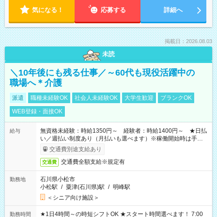
気になる！
応募する
詳細へ
掲載日：2026.08.03
未読
＼10年後にも残る仕事／～60代も現役活躍中の
職場へ＊介護
派遣
職種未経験OK
社会人未経験OK
大学生歓迎
ブランクOK
WEB登録・面接OK
無資格未経験：時給1350円～ 経験者：時給1400円～ ★日払
給与
い／週払い制度あり（月払いも選べます）※稼働開始時は手続き
完了次第のお支払いとなります。
交通費別途支給あり
交通費全額支給※規定有
交通費
石川県小松市
勤務地
小松駅
/
粟津(石川県)駅
/
明峰駅
＜シニア向け施設＞
★1日4時間～の時短シフトOK ★スタート時間選べます！ 7:00
勤務時間