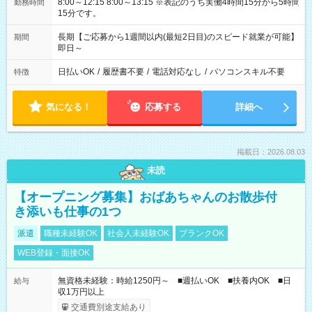
8:00～12:15 8:00～13:15 ※表記のうち実働4時間15分から5時間
勤務時間
15分です。
長期【ご応募から1週間以内(最短2日目)のスピード就業が可能】
期間
即日～
日払いOK
/
履歴書不要
/
電話対応なし
/
パソコンスキル不要
特徴
気になる！
応募する
詳細へ
掲載日：2026.08.03
未読
【オープニング募集】おばあちゃんのお散歩付
き添いも仕事の1つ
派遣
職種未経験OK
社会人未経験OK
ブランクOK
WEB登録・面接OK
無資格未経験：時給1250円～ ■週払いOK ■扶養内OK ■日
給与
収1万円以上
交通費別途支給あり