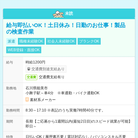
未読
給与即払いOK！土日休み！日勤のお仕事！製品
の検査作業
派遣
職種未経験OK
社会人未経験OK
ブランクOK
WEB登録・面接OK
時給1200円
給与
交通費別途支給あり
交通費支給有り
交通費
石川県能美市
勤務地
小舞子駅～車4分 ※車通勤・バイク通勤OK
素材系メーカー
8:30～17:10 ※表記のうち実働7時間40分です。
勤務時間
長期【ご応募から1週間以内(最短2日目)のスピード就業が可能】
期間
即日～
日払いOK
/
履歴書不要
/
電話対応なし
/
パソコンスキル不要
特徴