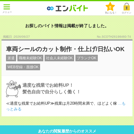
0
メニュー
気になる！
ログイン
お探しのバイト情報は掲載が終了しました。
掲載日 :2026
/
06
/
27
No.SCOTH26198460-T4
車両シールのカット制作・仕上げ/日払いOK
派遣
職種未経験OK
社会人未経験OK
ブランクOK
WEB登録・面接OK
適度な残業でお給料UP！
髪色自由で自分らしく働く！
≪適度な残業でお給料UP≫残業は月20時間未満で、ほどよく稼
...も
っとみる
あなたの閲覧履歴からのオススメ