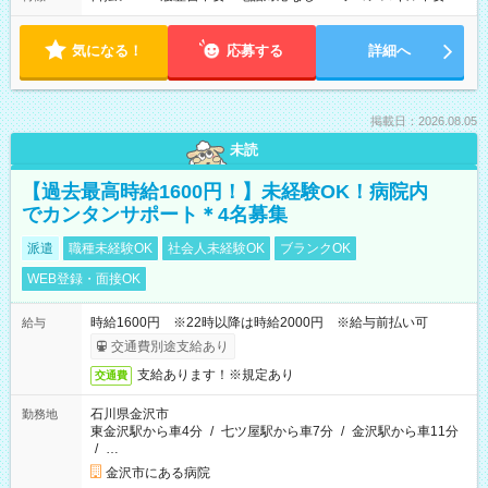
気になる！
応募する
詳細へ
掲載日：2026.08.05
未読
【過去最高時給1600円！】未経験OK！病院内
でカンタンサポート＊4名募集
派遣
職種未経験OK
社会人未経験OK
ブランクOK
WEB登録・面接OK
時給1600円 ※22時以降は時給2000円 ※給与前払い可
給与
交通費別途支給あり
支給あります！※規定あり
交通費
石川県金沢市
勤務地
東金沢駅から車4分
/
七ツ屋駅から車7分
/
金沢駅から車11分
/
…
金沢市にある病院