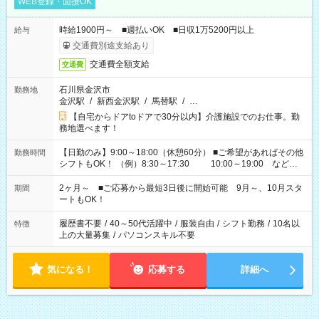
WEB登録・面接OK
時給1900円～ ■週払いOK ■日収1万5200円以上
給与
交通費別途支給あり
交通費全額支給
交通費
石川県金沢市
勤務地
金沢駅
/
新西金沢駅
/
馬替駅
/
…
【自宅からドアtoドアで30分以内】介護施設でのお仕事。勤
務地選べます！
【日勤のみ】9:00～18:00（休憩60分） ■ご希望があればその他
勤務時間
シフトもOK！ （例）8:30～17:30 10:00～19:00 など
「家族とお休みを合わせたい」 「できれば残業はしたくない」
など、あなたのご希望に沿ったお仕事をご紹介します！ ※Wワ
2ヶ月～ ■ご応募から最短3日後に開始可能 9月～、10月スタ
期間
ーク希望の方へ 今ご覧のお仕事で希望する勤務時間と、もう1つ
ートもOK！
のお仕事の勤務時間。 合計で週40時間を超える場合は応募でき
ません
履歴書不要
/
40～50代活躍中
/
服装自由
/
シフト勤務
/
10名以
特徴
上の大量募集
/
パソコンスキル不要
気になる！
応募する
詳細へ