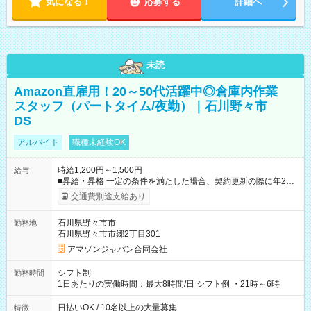
気になる！
応募する
詳細へ
未読
Amazon直雇用！20～50代活躍中◎倉庫内作業
スタッフ（パートタイム/夜勤）｜石川野々市
DS
アルバイト
職種未経験OK
時給1,200円～1,500円
給与
■昇給・昇格 一定の条件を満たした場合、契約更新の際に年2回
まで昇給の機会があります。 ■正社員登用制度あり ※月末締/翌
交通費別途支給あり
月25日支払い ※時間外手当、別途支給 ※深夜割増賃金 (22:00～
翌5:00までは時給が25%UPします) ☆給与前払い制度有！
石川県野々市市
勤務地
☆Amazon直雇用で安定して働けます！ 【試用期間】試用期間
石川県野々市市郷2丁目301
あり 試用期間の長さ：1週間 雇用形態、給与は本採用時と同じ
です。
アマゾンジャパン合同会社
シフト制
勤務時間
1日あたりの実働時間：最大8時間/日 シフト例 ・21時～6時
日払いOK / 10名以上の大量募集
特徴