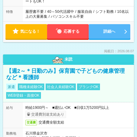
ーク希望の方へ 今ご覧のお仕事で希望する勤務時間と、もう1つ
ートもOK！
のお仕事の勤務時間。 合計で週40時間を超える場合は応募でき
ません
履歴書不要
/
40～50代活躍中
/
服装自由
/
シフト勤務
/
10名以
特徴
上の大量募集
/
パソコンスキル不要
気になる！
応募する
詳細へ
掲載日：2026.08.07
未読
【週2～＊日勤のみ】保育園で子どもの健康管理
など＊看護師
派遣
職種未経験OK
社会人未経験OK
ブランクOK
WEB登録・面接OK
時給1900円～ ■週払いOK ■日収1万5200円以上
給与
交通費別途支給あり
交通費全額支給
交通費
石川県金沢市
勤務地