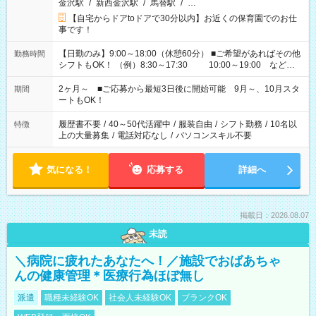
金沢駅
/
新西金沢駅
/
馬替駅
/
…
【自宅からドアtoドアで30分以内】お近くの保育園でのお仕
事です！
【日勤のみ】9:00～18:00（休憩60分） ■ご希望があればその他
勤務時間
シフトもOK！ （例）8:30～17:30 10:00～19:00 など
「家族とお休みを合わせたい」 「余裕を持って夕飯の準備がし
たい」 「できれば残業はしたくない」 など、ご希望があれば教
2ヶ月～ ■ご応募から最短3日後に開始可能 9月～、10月スタ
期間
えてくださいね。 ※Wワーク希望の方へ 今ご覧のお仕事で希望
ートもOK！
する勤務時間と、もう1つのお仕事の勤務時間。 合計で週40時
間を超える場合は応募できません
履歴書不要
/
40～50代活躍中
/
服装自由
/
シフト勤務
/
10名以
特徴
上の大量募集
/
電話対応なし
/
パソコンスキル不要
気になる！
応募する
詳細へ
掲載日：2026.08.07
未読
＼病院に疲れたあなたへ！／施設でおばあちゃ
んの健康管理＊医療行為ほぼ無し
派遣
職種未経験OK
社会人未経験OK
ブランクOK