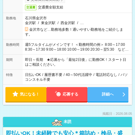
交通費全額支給
交通費
石川県金沢市
勤務地
金沢駅
/
東金沢駅
/
西金沢駅
/
…
金沢市など…勤務地多数！通いやすい勤務地をご紹介しま
す。
週5フルタイムがメインです！ ＜勤務時間の例＞ 8:00～17:00
勤務時間
8:30～17:30 9:00～18:00 10:00～19:00 20:30～翌5:30 など ★
その他にも勤務時間多数！ 日勤のみ、残業なし、交替制など
ご希望を教えてください！
即日～長期 ★応募から「最短2日後」に勤務OK！スタート日
期間
はご相談ください。
日払いOK
/
履歴書不要
/
40～50代活躍中
/
電話対応なし
/
パソ
特徴
コンスキル不要
気になる！
応募する
詳細へ
掲載日：2026.08.05
未読
即払いOK！未経験でも安心＊箱詰め・検品・盛