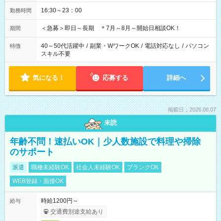
16:30～23：00
勤務時間
＜急募＞即日～長期 ＊7月～8月～開始日相談OK！
期間
40～50代活躍中
/
副業・WワークOK
/
電話対応なし
/
パソコン
特徴
スキル不要
気になる！
応募する
詳細へ
掲載日：2026.08.07
未読
年齢不問！速払いOK｜少人数施設で料理や掃除
のサポート
派遣
職種未経験OK
社会人未経験OK
ブランクOK
WEB登録・面接OK
時給1200円～
給与
交通費別途支給あり