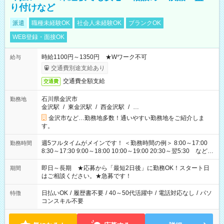
り付けなど
派遣
職種未経験OK
社会人未経験OK
ブランクOK
WEB登録・面接OK
時給1100円～1350円 ★Wワーク不可
給与
交通費別途支給あり
交通費全額支給
交通費
石川県金沢市
勤務地
金沢駅
/
東金沢駅
/
西金沢駅
/
…
金沢市など…勤務地多数！通いやすい勤務地をご紹介しま
す。
週5フルタイムがメインです！ ＜勤務時間の例＞ 8:00～17:00
勤務時間
8:30～17:30 9:00～18:00 10:00～19:00 20:30～翌5:30 など ★
その他にも勤務時間多数！ 日勤のみ、残業なし、交替制など
ご希望を教えてください！
即日～長期 ★応募から「最短2日後」に勤務OK！スタート日
期間
はご相談ください。★急募です！
日払いOK
/
履歴書不要
/
40～50代活躍中
/
電話対応なし
/
パソ
特徴
コンスキル不要