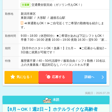
交通費全額支給（ガソリン代もOK！）
交通費
新潟市東区
勤務地
東新潟駅
/
大形駅
/
越後石山駅
≪車通勤もOK！≫ご自宅近くでご希望の勤務地を紹介しま
す。
9:00～18:00（休憩60分） ■ご希望があれば下記シフトもOK！
勤務時間
早番 7:00～16:00 遅番 10:00～19:00 夜勤 16:30～翌9:30 「家族
と休みを合わせたい」 「余裕を持って夕飯の準備がしたい」
「できれば残業はしたくない」 など、ご希望を教えてください
【8月中のスタートOK！急募！】2カ月～ ■ご応募から最短2～
期間
ね。 ※Wワーク希望の方へ 今ご覧のお仕事で希望する勤務時間
3日後に就業が可能です！
と、もう1つのお仕事の勤務時間。 合計で週40時間を超える場
合は応募できません。
履歴書不要
/
40～50代活躍中
/
服装自由
/
シフト勤務
/
10名以
特徴
上の大量募集
/
電話対応なし
/
パソコンスキル不要
気になる！
応募する
詳細へ
掲載日：2026.07.29
未読
【8月～OK！週2日～】ホテルライクな高齢者