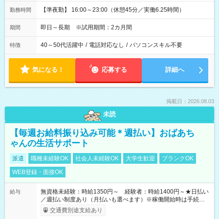
【準夜勤】 16:00～23:00（休憩45分／実働6.25時間）
勤務時間
即日～長期 ※試用期間：2カ月間
期間
40～50代活躍中
/
電話対応なし
/
パソコンスキル不要
特徴
気になる！
応募する
詳細へ
掲載日：2026.08.03
未読
【毎週お給料振り込み可能＊週払い】おばあち
ゃんの生活サポート
派遣
職種未経験OK
社会人未経験OK
大学生歓迎
ブランクOK
WEB登録・面接OK
無資格未経験：時給1350円～ 経験者：時給1400円～★日払い
給与
／週払い制度あり（月払いも選べます）※稼働開始時は手続き完
了次第のお支払いとなります。
交通費別途支給あり