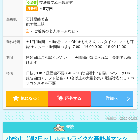
交通費支給※規定有
交通費
～5万円
月収例
石川県能美市
勤務地
能美根上駅
＜ご近所の老人ホームなど＞
★1日4時間～の時短シフトOK ★もちろんフルタイムシフトも可
勤務時間
能 ★スタート時間選べます 7:00～16:00 9:00～18:00 11:00～
20:00 など 残業なし！ ※Wワークの場合、他のお仕事と合わせ
週40時間超の就業はご案内できません ※法令に基づき、週20時
開始日はご相談ください！ ★職場が気に入れば、長期でも働
期間
間以上勤務は社会保険への加入対象となります ※労働者派遣法
けます！
（日雇い派遣の原則禁止）により、短時間・短期間の就業はご
案内が難しい場合があります
日払いOK
/
履歴書不要
/
40～50代活躍中
/
副業・WワークOK
/
特徴
服装自由
/
シフト勤務
/
10名以上の大量募集
/
電話対応なし
/
パ
ソコンスキル不要
気になる！
応募する
詳細へ
掲載日：2026.08.03
未読
小松市【週2日～】ホテルライクな高齢者マンシ