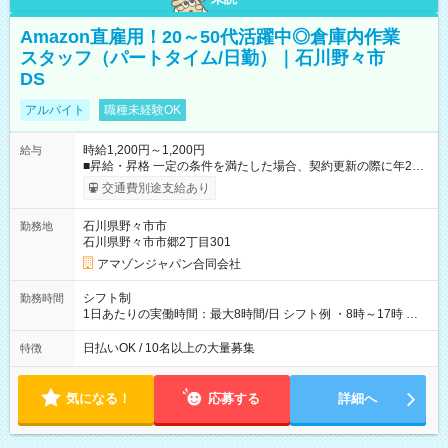
Amazon直雇用！20～50代活躍中◎倉庫内作業
スタッフ（パートタイム/日勤）｜石川野々市
DS
アルバイト
職種未経験OK
時給1,200円～1,200円
給与
■昇給・昇格 一定の条件を満たした場合、契約更新の際に年2回
まで昇給の機会があります。 ■正社員登用制度あり ※月末締/翌
交通費別途支給あり
月25日支払い ※時間外手当、別途支給 ※深夜割増賃金 (22:00～
翌5:00までは時給が25%UPします) ☆給与前払い制度有！
石川県野々市市
勤務地
☆Amazon直雇用で安定して働けます！ 【試用期間】試用期間
石川県野々市市郷2丁目301
あり 試用期間の長さ：1週間 雇用形態、給与は本採用時と同じ
です。
アマゾンジャパン合同会社
シフト制
勤務時間
1日あたりの実働時間：最大8時間/日 シフト例 ・8時～17時 ・
12時～21時
日払いOK / 10名以上の大量募集
特徴
気になる！
応募する
詳細へ