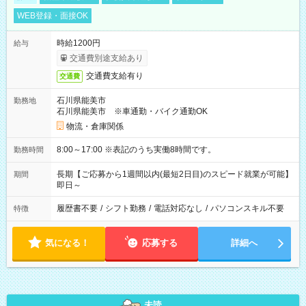
WEB登録・面接OK
時給1200円
給与
交通費別途支給あり
交通費支給有り
交通費
石川県能美市
勤務地
石川県能美市 ※車通勤・バイク通勤OK
物流・倉庫関係
8:00～17:00 ※表記のうち実働8時間です。
勤務時間
長期【ご応募から1週間以内(最短2日目)のスピード就業が可能】
期間
即日～
履歴書不要
/
シフト勤務
/
電話対応なし
/
パソコンスキル不要
特徴
気になる！
応募する
詳細へ
未読