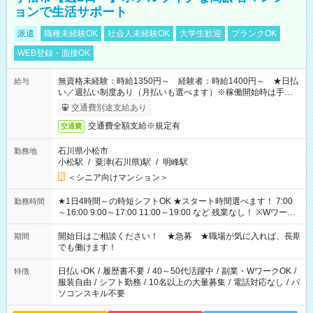
ョンで生活サポート
派遣
職種未経験OK
社会人未経験OK
大学生歓迎
ブランクOK
WEB登録・面接OK
無資格未経験：時給1350円～ 経験者：時給1400円～ ★日払
給与
い／週払い制度あり（月払いも選べます）※稼働開始時は手続き
完了次第のお支払いとなります。
交通費別途支給あり
交通費全額支給※規定有
交通費
石川県小松市
勤務地
小松駅
/
粟津(石川県)駅
/
明峰駅
＜シニア向けマンション＞
★1日4時間～の時短シフトOK ★スタート時間選べます！ 7:00
勤務時間
～16:00 9:00～17:00 11:00～19:00 など 残業なし！ ※Wワーク
の場合、他のお仕事と合わせ週40時間超の就業はご案内できま
せん ※法令に基づき、週20時間以上勤務は社会保険への加入対
開始日はご相談ください！ ★急募 ★職場が気に入れば、長期
期間
象となります ※労働者派遣法（日雇い派遣の原則禁止）によ
でも働けます！
り、短時間・短期間の就業はご案内が難しい場合があります
日払いOK
/
履歴書不要
/
40～50代活躍中
/
副業・WワークOK
/
特徴
服装自由
/
シフト勤務
/
10名以上の大量募集
/
電話対応なし
/
パ
ソコンスキル不要