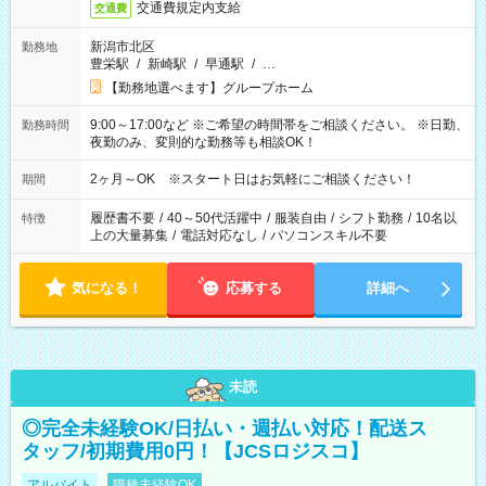
交通費規定内支給
交通費
新潟市北区
勤務地
豊栄駅
/
新崎駅
/
早通駅
/
…
【勤務地選べます】グループホーム
9:00～17:00など ※ご希望の時間帯をご相談ください。 ※日勤、
勤務時間
夜勤のみ、変則的な勤務等も相談OK！
2ヶ月～OK ※スタート日はお気軽にご相談ください！
期間
履歴書不要
/
40～50代活躍中
/
服装自由
/
シフト勤務
/
10名以
特徴
上の大量募集
/
電話対応なし
/
パソコンスキル不要
気になる！
応募する
詳細へ
未読
◎完全未経験OK/日払い・週払い対応！配送ス
タッフ/初期費用0円！【JCSロジスコ】
アルバイト
職種未経験OK