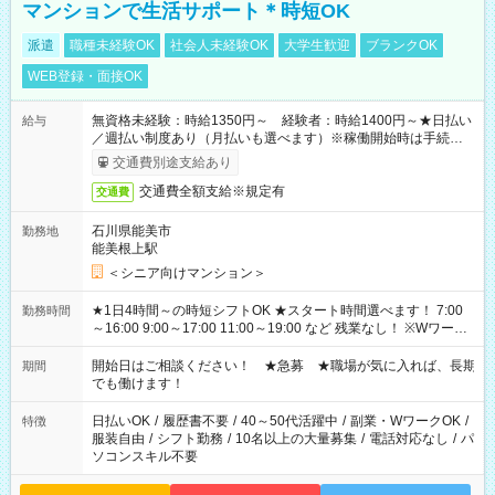
マンションで生活サポート＊時短OK
派遣
職種未経験OK
社会人未経験OK
大学生歓迎
ブランクOK
WEB登録・面接OK
無資格未経験：時給1350円～ 経験者：時給1400円～★日払い
給与
／週払い制度あり（月払いも選べます）※稼働開始時は手続き完
了次第のお支払いとなります。
交通費別途支給あり
交通費全額支給※規定有
交通費
石川県能美市
勤務地
能美根上駅
＜シニア向けマンション＞
★1日4時間～の時短シフトOK ★スタート時間選べます！ 7:00
勤務時間
～16:00 9:00～17:00 11:00～19:00 など 残業なし！ ※Wワーク
の場合、他のお仕事と合わせ週40時間超の就業はご案内できま
せん ※法令に基づき、週20時間以上勤務は社会保険への加入対
開始日はご相談ください！ ★急募 ★職場が気に入れば、長期
期間
象となります ※労働者派遣法（日雇い派遣の原則禁止）によ
でも働けます！
り、短時間・短期間の就業はご案内が難しい場合があります
日払いOK
/
履歴書不要
/
40～50代活躍中
/
副業・WワークOK
/
特徴
服装自由
/
シフト勤務
/
10名以上の大量募集
/
電話対応なし
/
パ
ソコンスキル不要