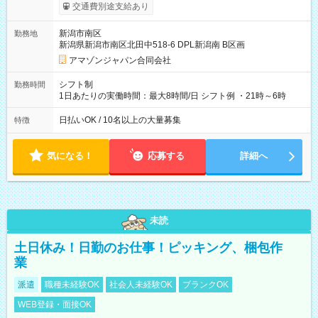
まで昇給の機会があります。 ■正社員登用制度あり ※月末締/翌
交通費別途支給あり
月25日支払い ※時間外手当、別途支給 ※深夜割増賃金 (22:00～
翌5:00までは時給が25%UPします) ☆給与前払い制度有！
新潟市南区
勤務地
☆Amazon直雇用で安定して働けます！ 【試用期間】試用期間
新潟県新潟市南区北田中518-6 DPL新潟南 B区画
あり 試用期間の長さ：1週間 雇用形態、給与は本採用時と同じ
です。
アマゾンジャパン合同会社
シフト制
勤務時間
1日あたりの実働時間：最大8時間/日 シフト例 ・21時～6時
日払いOK / 10名以上の大量募集
特徴
気になる！
応募する
詳細へ
未読
土日休み！日勤のお仕事！ピッキング、梱包作
業
派遣
職種未経験OK
社会人未経験OK
ブランクOK
WEB登録・面接OK