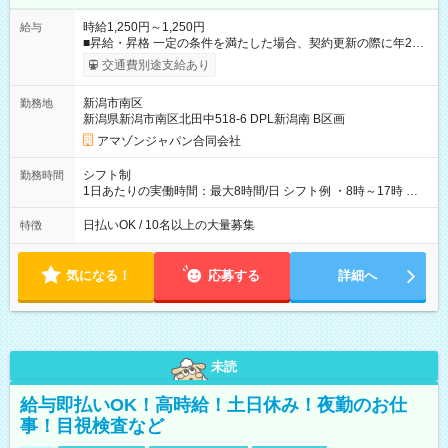
時給1,250円～1,250円
給与
■昇給・昇格 一定の条件を満たした場合、契約更新の際に年2回
まで昇給の機会があります。 ■正社員登用制度あり ※月末締/翌
交通費別途支給あり
月25日支払い ※時間外手当、別途支給 ※深夜割増賃金 (22:00～
翌5:00までは時給が25%UPします) ☆給与前払い制度有！
新潟市南区
勤務地
☆Amazon直雇用で安定して働けます！ 【試用期間】試用期間
新潟県新潟市南区北田中518-6 DPL新潟南 B区画
あり 試用期間の長さ：1週間 雇用形態、給与は本採用時と同じ
です。
アマゾンジャパン合同会社
シフト制
勤務時間
1日あたりの実働時間：最大8時間/日 シフト例 ・8時～17時 ・
12時～21時
日払いOK / 10名以上の大量募集
特徴
気になる！
応募する
詳細へ
未読
給与即払いOK！高時給！土日休み！夜勤のお仕
事！目視検査など