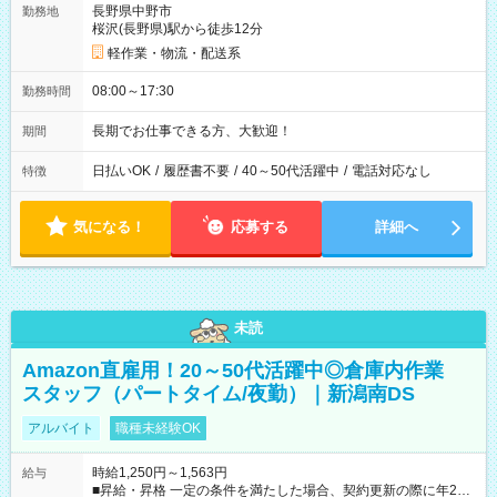
長野県中野市
勤務地
桜沢(長野県)駅から徒歩12分
軽作業・物流・配送系
08:00～17:30
勤務時間
長期でお仕事できる方、大歓迎！
期間
日払いOK
/
履歴書不要
/
40～50代活躍中
/
電話対応なし
特徴
気になる！
応募する
詳細へ
未読
Amazon直雇用！20～50代活躍中◎倉庫内作業
スタッフ（パートタイム/夜勤）｜新潟南DS
アルバイト
職種未経験OK
時給1,250円～1,563円
給与
■昇給・昇格 一定の条件を満たした場合、契約更新の際に年2回