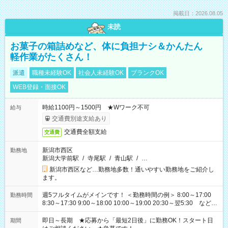
掲載日：2026.08.05
未読
お菓子の箱詰めなど、体に負担ナシ＆かんたん
軽作業がたくさん！
派遣
職種未経験OK
社会人未経験OK
ブランクOK
WEB登録・面接OK
時給1100円～1500円 ★Wワーク不可
給与
交通費別途支給あり
交通費全額支給
交通費
新潟市西区
勤務地
新潟大学前駅
/
寺尾駅
/
青山駅
/
…
新潟市西区など…勤務地多数！通いやすい勤務地をご紹介し
ます。
週5フルタイムがメインです！ ＜勤務時間の例＞ 8:00～17:00
勤務時間
8:30～17:30 9:00～18:00 10:00～19:00 20:30～翌5:30 など ★
その他にも勤務時間多数！ 日勤のみ、残業なし、交替制など
ご希望を教えてください！
即日～長期 ★応募から「最短2日後」に勤務OK！スタート日
期間