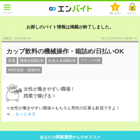
0
メニュー
気になる！
ログイン
お探しのバイト情報は掲載が終了しました。
掲載日 :2026
/
06
/
30
No.SCOTH26178898-T4
カップ飲料の機械操作・箱詰め/日払いOK
派遣
職種未経験OK
社会人未経験OK
ブランクOK
WEB登録・面接OK
女性が働きやすい職場！
残業で稼げる！
≪女性が働きやすい職場≫もちろん男性の応募も歓迎ですよ！
≪
...もっとみる
あなたの閲覧履歴からのオススメ