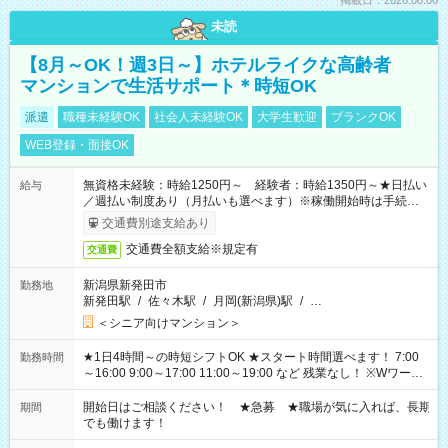
掲載日：2026.08.06
未読
【8月～OK！週3日～】ホテルライクな高齢者
マンションで生活サポート＊時短OK
派遣
職種未経験OK
社会人未経験OK
大学生歓迎
ブランクOK
WEB登録・面接OK
無資格未経験：時給1250円～ 経験者：時給1350円～★日払い
給与
／週払い制度あり（月払いも選べます）※稼働開始時は手続き完
了次第のお支払いとなります。
交通費別途支給あり
交通費全額支給※規定有
交通費
新潟県新発田市
勤務地
新発田駅
/
佐々木駅
/
月岡(新潟県)駅
/
…
＜シニア向けマンション＞
★1日4時間～の時短シフトOK ★スタート時間選べます！ 7:00
勤務時間
～16:00 9:00～17:00 11:00～19:00 など 残業なし！ ※Wワーク
の場合、他のお仕事と合わせ週40時間超の就業はご案内できま
せん ※法令に基づき、週20時間以上勤務は社会保険への加入対
開始日はご相談ください！ ★急募 ★職場が気に入れば、長期
期間
象となります ※労働者派遣法（日雇い派遣の原則禁止）によ
でも働けます！
り、短時間・短期間の就業はご案内が難しい場合があります