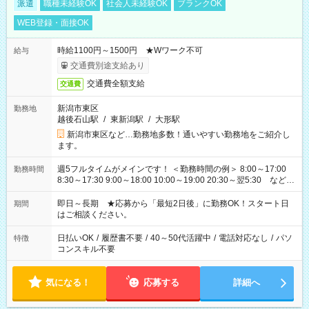
派遣
職種未経験OK
社会人未経験OK
ブランクOK
WEB登録・面接OK
時給1100円～1500円 ★Wワーク不可
給与
交通費別途支給あり
交通費全額支給
交通費
新潟市東区
勤務地
越後石山駅
/
東新潟駅
/
大形駅
新潟市東区など…勤務地多数！通いやすい勤務地をご紹介し
ます。
週5フルタイムがメインです！ ＜勤務時間の例＞ 8:00～17:00
勤務時間
8:30～17:30 9:00～18:00 10:00～19:00 20:30～翌5:30 など ★
その他にも勤務時間多数！ 日勤のみ、残業なし、交替制など
ご希望を教えてください！
即日～長期 ★応募から「最短2日後」に勤務OK！スタート日
期間
はご相談ください。
日払いOK
/
履歴書不要
/
40～50代活躍中
/
電話対応なし
/
パソ
特徴
コンスキル不要
気になる！
応募する
詳細へ