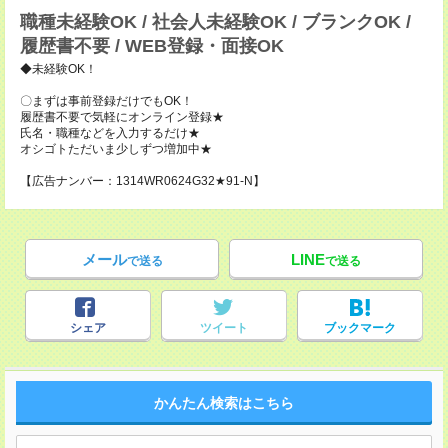
職種未経験OK / 社会人未経験OK / ブランクOK /
履歴書不要 / WEB登録・面接OK
◆未経験OK！
〇まずは事前登録だけでもOK！
履歴書不要で気軽にオンライン登録★
氏名・職種などを入力するだけ★
オシゴトただいま少しずつ増加中★
【広告ナンバー：1314WR0624G32★91-N】
メール
LINE
で送る
で送る
シェア
ツイート
ブックマーク
かんたん検索はこちら