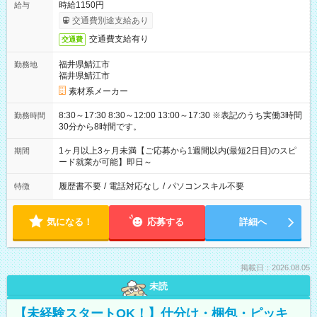
時給1150円
給与
交通費別途支給あり
交通費支給有り
交通費
福井県鯖江市
勤務地
福井県鯖江市
素材系メーカー
8:30～17:30 8:30～12:00 13:00～17:30 ※表記のうち実働3時間
勤務時間
30分から8時間です。
1ヶ月以上3ヶ月未満【ご応募から1週間以内(最短2日目)のスピ
期間
ード就業が可能】即日～
履歴書不要
/
電話対応なし
/
パソコンスキル不要
特徴
気になる！
応募する
詳細へ
掲載日：2026.08.05
未読
【未経験スタートOK！】仕分け・梱包・ピッキ