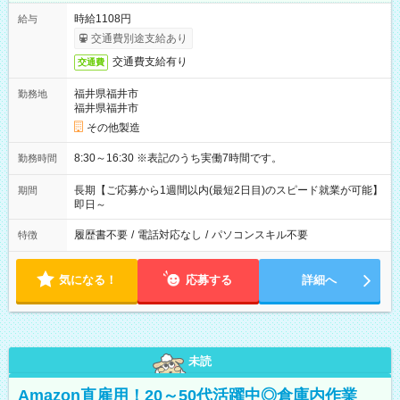
時給1108円
給与
交通費別途支給あり
交通費支給有り
交通費
福井県福井市
勤務地
福井県福井市
その他製造
8:30～16:30 ※表記のうち実働7時間です。
勤務時間
長期【ご応募から1週間以内(最短2日目)のスピード就業が可能】
期間
即日～
履歴書不要
/
電話対応なし
/
パソコンスキル不要
特徴
気になる！
応募する
詳細へ
未読
Amazon直雇用！20～50代活躍中◎倉庫内作業