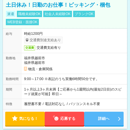
土日休み！日勤のお仕事！ピッキング・梱包
派遣
職種未経験OK
社会人未経験OK
ブランクOK
WEB登録・面接OK
時給1200円
給与
交通費別途支給あり
交通費支給有り
交通費
福井県越前市
勤務地
福井県越前市
物流・倉庫関係
9:00～17:00 ※表記のうち実働6時間50分です。
勤務時間
1ヶ月以上3ヶ月未満【ご応募から1週間以内(最短2日目)のスピ
期間
ード就業が可能】即日～
履歴書不要
/
電話対応なし
/
パソコンスキル不要
特徴
気になる！
応募する
詳細へ