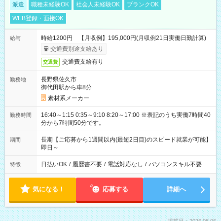
派遣
職種未経験OK
社会人未経験OK
ブランクOK
WEB登録・面接OK
時給1200円 【月収例】195,000円(月収例21日実働日勤計算)
給与
交通費別途支給あり
交通費支給有り
交通費
長野県佐久市
勤務地
御代田駅から車8分
素材系メーカー
16:40～1:15 0:35～9:10 8:20～17:00 ※表記のうち実働7時間40
勤務時間
分から7時間50分です。
長期【ご応募から1週間以内(最短2日目)のスピード就業が可能】
期間
即日～
日払いOK
/
履歴書不要
/
電話対応なし
/
パソコンスキル不要
特徴
気になる！
応募する
詳細へ