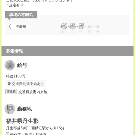
ご友人のご紹介で3万円ずつプレゼント！
※規定有※
職場の雰囲気
年齢層
20代
30
40
50
60
募集情報
給与
時給1180円
交通費別途支給あり
交通費規定内支給
交通費
勤務地
福井県丹生郡
丹生郡越前町 西鯖江駅から車15分
軽作業・物流・配送系