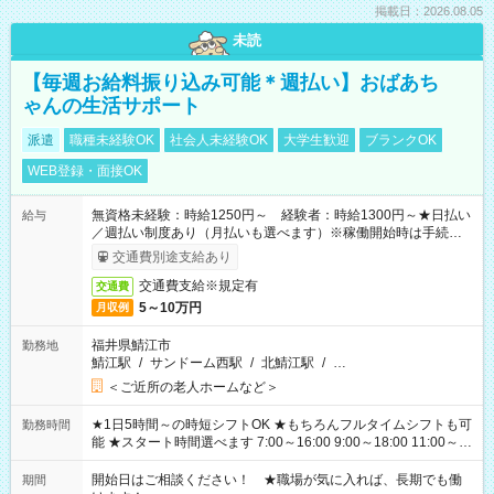
掲載日：2026.08.05
未読
【毎週お給料振り込み可能＊週払い】おばあち
ゃんの生活サポート
派遣
職種未経験OK
社会人未経験OK
大学生歓迎
ブランクOK
WEB登録・面接OK
無資格未経験：時給1250円～ 経験者：時給1300円～★日払い
給与
／週払い制度あり（月払いも選べます）※稼働開始時は手続き完
了次第のお支払いとなります。
交通費別途支給あり
交通費支給※規定有
交通費
5～10万円
月収例
福井県鯖江市
勤務地
鯖江駅
/
サンドーム西駅
/
北鯖江駅
/
…
＜ご近所の老人ホームなど＞
★1日5時間～の時短シフトOK ★もちろんフルタイムシフトも可
勤務時間
能 ★スタート時間選べます 7:00～16:00 9:00～18:00 11:00～
20:00 など 残業なし！ ※Wワークの場合、他のお仕事と合わせ
週40時間超の就業はご案内できません ※法令に基づき、週20時
開始日はご相談ください！ ★職場が気に入れば、長期でも働
期間