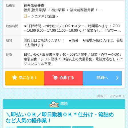
福井県福井市
勤務地
福井(福井県)駅
/
福井駅駅
/
福大前西福井駅
/
…
＜シニア向け施設＞
★1日5時間～の時短シフトOK ★スタート時間選べます！ 7:00
勤務時間
～16:00 9:00～17:00 11:00～19:00 など 残業なし！ ※Wワーク
の場合、他のお仕事と合わせ週40時間超の就業はご案内できま
せん ※法令に基づき、週20時間以上勤務は社会保険への加入対
開始日はご相談ください！ ★急募 ★職場が気に入れば、長期
期間
象となります ※労働者派遣法（日雇い派遣の原則禁止）によ
でも働けます！
り、短時間・短期間の就業はご案内が難しい場合があります
日払いOK
/
履歴書不要
/
40～50代活躍中
/
副業・WワークOK
/
特徴
服装自由
/
シフト勤務
/
10名以上の大量募集
/
電話対応なし
/
パ
ソコンスキル不要
気になる！
応募する
詳細へ
掲載日：2026.08.06
未読
＼即払いＯＫ／即日勤務ＯＫ＊仕分け・箱詰め
など人気の軽作業！