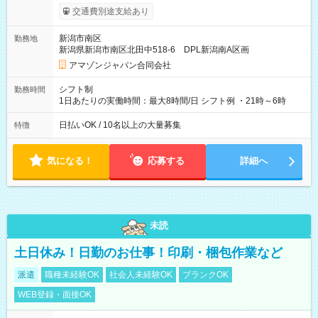
まで昇給の機会があります。 ■正社員登用制度あり ※月末締/翌
交通費別途支給あり
月25日支払い ※時間外手当、別途支給 ※深夜割増賃金 (22:00～
翌5:00までは時給が25%UPします) ☆給与前払い制度有！
新潟市南区
勤務地
☆Amazon直雇用で安定して働けます！ 【試用期間】試用期間
新潟県新潟市南区北田中518-6 DPL新潟南A区画
あり 試用期間の長さ：1週間 雇用形態、給与は本採用時と同じ
です。
アマゾンジャパン合同会社
シフト制
勤務時間
1日あたりの実働時間：最大8時間/日 シフト例 ・21時～6時
日払いOK / 10名以上の大量募集
特徴
気になる！
応募する
詳細へ
未読
土日休み！日勤のお仕事！印刷・梱包作業など
派遣
職種未経験OK
社会人未経験OK
ブランクOK
WEB登録・面接OK