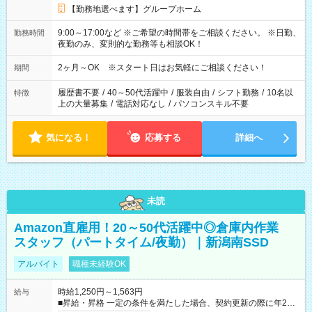
【勤務地選べます】グループホーム
9:00～17:00など ※ご希望の時間帯をご相談ください。 ※日勤、
勤務時間
夜勤のみ、変則的な勤務等も相談OK！
2ヶ月～OK ※スタート日はお気軽にご相談ください！
期間
履歴書不要
/
40～50代活躍中
/
服装自由
/
シフト勤務
/
10名以
特徴
上の大量募集
/
電話対応なし
/
パソコンスキル不要
気になる！
応募する
詳細へ
未読
Amazon直雇用！20～50代活躍中◎倉庫内作業
スタッフ（パートタイム/夜勤）｜新潟南SSD
アルバイト
職種未経験OK
時給1,250円～1,563円
給与
■昇給・昇格 一定の条件を満たした場合、契約更新の際に年2回