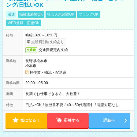
ング/日払いOK
派遣
職種未経験OK
社会人未経験OK
ブランクOK
WEB登録・面接OK
時給1320～1650円
給与
交通費別途支給あり
交通費規定内支給
交通費
長野県松本市
勤務地
松本市
軽作業・物流・配送系
20:00～05:00
勤務時間
長期でお仕事できる方、大歓迎！
期間
日払いOK
/
履歴書不要
/
40～50代活躍中
/
電話対応なし
特徴
気になる！
応募する
詳細へ