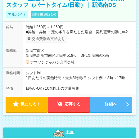
スタッフ（パートタイム/日勤）｜新潟南DS
アルバイト
職種未経験OK
時給1,250円～1,250円
給与
■昇給・昇格 一定の条件を満たした場合、契約更新の際に年2回
まで昇給の機会があります。 ■正社員登用制度あり ※月末締/翌
交通費別途支給あり
月25日支払い ※時間外手当、別途支給 ※深夜割増賃金 (22:00～
翌5:00までは時給が25%UPします) ☆給与前払い制度有！
新潟市南区
勤務地
☆Amazon直雇用で安定して働けます！ 【試用期間】試用期間
新潟県新潟市南区北田中518-6 DPL新潟南A区画
あり 試用期間の長さ：1週間 雇用形態、給与は本採用時と同じ
です。
アマゾンジャパン合同会社
シフト制
勤務時間
1日あたりの実働時間：最大8時間/日 シフト例 ・8時～17時 ・
12時～21時
日払いOK / 10名以上の大量募集
特徴
気になる！
応募する
詳細へ
未読