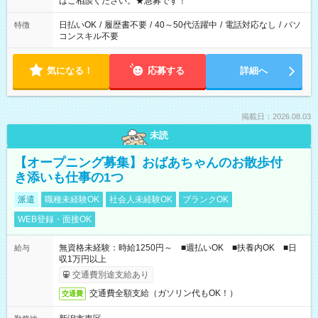
はご相談ください。★急募です！
日払いOK
/
履歴書不要
/
40～50代活躍中
/
電話対応なし
/
パソ
特徴
コンスキル不要
気になる！
応募する
詳細へ
掲載日：2026.08.03
未読
【オープニング募集】おばあちゃんのお散歩付
き添いも仕事の1つ
派遣
職種未経験OK
社会人未経験OK
ブランクOK
WEB登録・面接OK
無資格未経験：時給1250円～ ■週払いOK ■扶養内OK ■日
給与
収1万円以上
交通費別途支給あり
交通費全額支給（ガソリン代もOK！）
交通費