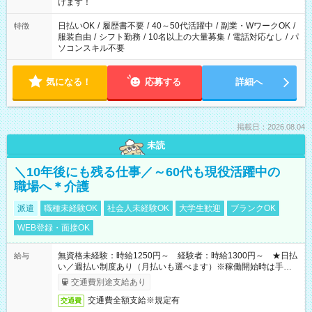
間以上勤務は社会保険への加入対象となります ※労働者派遣法
けます！
（日雇い派遣の原則禁止）により、短時間・短期間の就業はご
案内が難しい場合があります
日払いOK
/
履歴書不要
/
40～50代活躍中
/
副業・WワークOK
/
特徴
服装自由
/
シフト勤務
/
10名以上の大量募集
/
電話対応なし
/
パ
ソコンスキル不要
気になる！
応募する
詳細へ
掲載日：2026.08.04
未読
＼10年後にも残る仕事／～60代も現役活躍中の
職場へ＊介護
派遣
職種未経験OK
社会人未経験OK
大学生歓迎
ブランクOK
WEB登録・面接OK
無資格未経験：時給1250円～ 経験者：時給1300円～ ★日払
給与
い／週払い制度あり（月払いも選べます）※稼働開始時は手続き
完了次第のお支払いとなります。
交通費別途支給あり
交通費全額支給※規定有
交通費