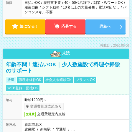
日払いOK
/
履歴書不要
/
40～50代活躍中
/
副業・WワークOK
/
特徴
服装自由
/
シフト勤務
/
10名以上の大量募集
/
電話対応なし
/
パ
ソコンスキル不要
気になる！
応募する
詳細へ
掲載日：2026.08.06
未読
年齢不問！速払いOK｜少人数施設で料理や掃除
のサポート
派遣
職種未経験OK
社会人未経験OK
ブランクOK
WEB登録・面接OK
時給1200円～
給与
交通費別途支給あり
交通費規定内支給
交通費
新潟市北区
勤務地
豊栄駅
/
新崎駅
/
早通駅
/
…