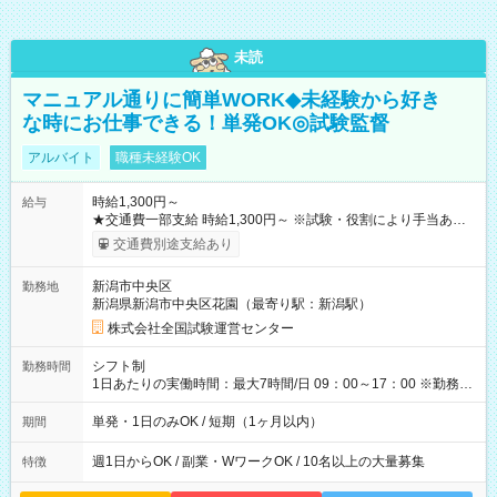
未読
マニュアル通りに簡単WORK◆未経験から好き
な時にお仕事できる！単発OK◎試験監督
アルバイト
職種未経験OK
時給1,300円～
給与
★交通費一部支給 時給1,300円～ ※試験・役割により手当あり
※勤務回数により昇給あり 【即給（前払い）オプションあ
交通費別途支給あり
り！】 希望される場合、勤務から1週間ほどで給与の一部を受け
取れます。 ※手数料418円がかかります。 【過去試験日の収入
新潟市中央区
勤務地
例】 ・河合塾模擬試験 8:30～17:30（休憩1時間） 時給1,300円
新潟県新潟市中央区花園（最寄り駅：新潟駅）
×8時間＝日収10,400円＋交通費 ※当日の役割により時給＋100
円の場合あり ・国家試験 7:00～13:30（休憩なし） 時給1,300
株式会社全国試験運営センター
円（役割手当＋100円）×6時間＝日収8,400円＋交通費 【試用期
間】試用期間なし
シフト制
勤務時間
1日あたりの実働時間：最大7時間/日 09：00～17：00 ※勤務時
間は 試験により異なります。
単発・1日のみOK / 短期（1ヶ月以内）
期間
週1日からOK / 副業・WワークOK / 10名以上の大量募集
特徴