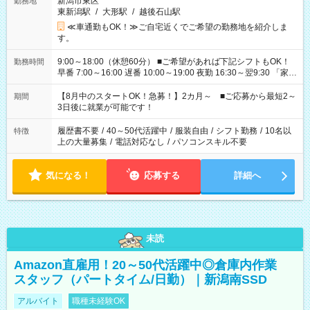
新潟市東区
勤務地
東新潟駅
/
大形駅
/
越後石山駅
≪車通勤もOK！≫ご自宅近くでご希望の勤務地を紹介しま
す。
9:00～18:00（休憩60分） ■ご希望があれば下記シフトもOK！
勤務時間
早番 7:00～16:00 遅番 10:00～19:00 夜勤 16:30～翌9:30 「家族
と休みを合わせたい」 「余裕を持って夕飯の準備がしたい」
「できれば残業はしたくない」 など、ご希望を教えてください
【8月中のスタートOK！急募！】2カ月～ ■ご応募から最短2～
期間
ね。 ※Wワーク希望の方へ 今ご覧のお仕事で希望する勤務時間
3日後に就業が可能です！
と、もう1つのお仕事の勤務時間。 合計で週40時間を超える場
合は応募できません。
履歴書不要
/
40～50代活躍中
/
服装自由
/
シフト勤務
/
10名以
特徴
上の大量募集
/
電話対応なし
/
パソコンスキル不要
気になる！
応募する
詳細へ
未読
Amazon直雇用！20～50代活躍中◎倉庫内作業
スタッフ（パートタイム/日勤）｜新潟南SSD
アルバイト
職種未経験OK