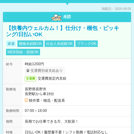
掲載日：2026.08.05
未読
【扶養内ウェルカム！】仕分け・梱包・ピッキ
ング/日払いOK
派遣
職種未経験OK
社会人未経験OK
ブランクOK
WEB登録・面接OK
時給1200円
給与
交通費別途支給あり
交通費規定内支給
交通費
長野県長野市
勤務地
長野駅から車18分
軽作業・物流・配送系
07:00～16:00
勤務時間
長期でお仕事できる方、大歓迎！
期間
日払いOK
/
履歴書不要
/
シフト勤務
/
電話対応なし
特徴