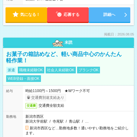
気になる！
応募する
詳細へ
掲載日：2026.08.05
未読
お菓子の箱詰めなど、軽い商品中心のかんたん
軽作業！
派遣
職種未経験OK
社会人未経験OK
ブランクOK
WEB登録・面接OK
時給1100円～1500円 ★Wワーク不可
給与
交通費別途支給あり
交通費全額支給
交通費
新潟市西区
勤務地
新潟大学前駅
/
寺尾駅
/
青山駅
/
…
新潟市西区など…勤務地多数！通いやすい勤務地をご紹介し
ます。