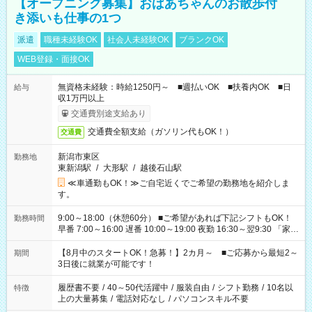
【オープニング募集】おばあちゃんのお散歩付
き添いも仕事の1つ
派遣
職種未経験OK
社会人未経験OK
ブランクOK
WEB登録・面接OK
無資格未経験：時給1250円～ ■週払いOK ■扶養内OK ■日
給与
収1万円以上
交通費別途支給あり
交通費全額支給（ガソリン代もOK！）
交通費
新潟市東区
勤務地
東新潟駅
/
大形駅
/
越後石山駅
≪車通勤もOK！≫ご自宅近くでご希望の勤務地を紹介しま
す。
9:00～18:00（休憩60分） ■ご希望があれば下記シフトもOK！
勤務時間
早番 7:00～16:00 遅番 10:00～19:00 夜勤 16:30～翌9:30 「家族
と休みを合わせたい」 「余裕を持って夕飯の準備がしたい」
「できれば残業はしたくない」 など、ご希望を教えてください
【8月中のスタートOK！急募！】2カ月～ ■ご応募から最短2～
期間
ね。 ※Wワーク希望の方へ 今ご覧のお仕事で希望する勤務時間
3日後に就業が可能です！
と、もう1つのお仕事の勤務時間。 合計で週40時間を超える場
合は応募できません。
履歴書不要
/
40～50代活躍中
/
服装自由
/
シフト勤務
/
10名以
特徴
上の大量募集
/
電話対応なし
/
パソコンスキル不要