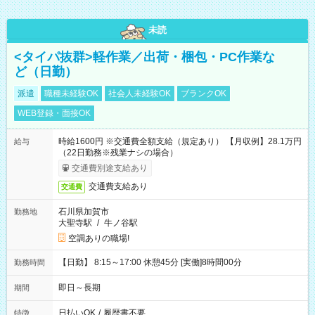
未読
<タイパ抜群>軽作業／出荷・梱包・PC作業な
ど（日勤）
派遣
職種未経験OK
社会人未経験OK
ブランクOK
WEB登録・面接OK
時給1600円 ※交通費全額支給（規定あり） 【月収例】28.1万円
給与
（22日勤務※残業ナシの場合）
交通費別途支給あり
交通費支給あり
交通費
石川県加賀市
勤務地
大聖寺駅
/
牛ノ谷駅
空調ありの職場!
【日勤】 8:15～17:00 休憩45分 [実働]8時間00分
勤務時間
即日～長期
期間
日払いOK
/
履歴書不要
特徴