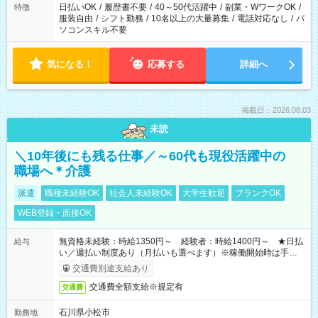
日払いOK
/
履歴書不要
/
40～50代活躍中
/
副業・WワークOK
/
特徴
服装自由
/
シフト勤務
/
10名以上の大量募集
/
電話対応なし
/
パ
ソコンスキル不要
気になる！
応募する
詳細へ
掲載日：2026.08.03
未読
＼10年後にも残る仕事／～60代も現役活躍中の
職場へ＊介護
派遣
職種未経験OK
社会人未経験OK
大学生歓迎
ブランクOK
WEB登録・面接OK
無資格未経験：時給1350円～ 経験者：時給1400円～ ★日払
給与
い／週払い制度あり（月払いも選べます）※稼働開始時は手続き
完了次第のお支払いとなります。
交通費別途支給あり
交通費全額支給※規定有
交通費
石川県小松市
勤務地