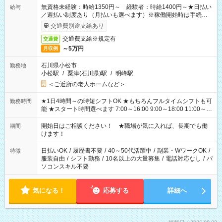
無資格未経験：時給1350円～ 経験者：時給1400円～★日払い
給与
／週払い制度あり（月払いも選べます）※稼働開始時は手続き完
了次第のお支払いとなります。
交通費別途支給あり
交通費支給※規定有
交通費
～5万円
月収例
石川県小松市
勤務地
小松駅
/
粟津(石川県)駅
/
明峰駅
＜ご近所の老人ホームなど＞
★1日4時間～の時短シフトOK ★もちろんフルタイムシフトも可
勤務時間
能 ★スタート時間選べます 7:00～16:00 9:00～18:00 11:00～
20:00 など 残業なし！ ※Wワークの場合、他のお仕事と合わせ
週40時間超の就業はご案内できません ※法令に基づき、週20時
開始日はご相談ください！ ★職場が気に入れば、長期でも働
期間
間以上勤務は社会保険への加入対象となります ※労働者派遣法
けます！
（日雇い派遣の原則禁止）により、短時間・短期間の就業はご
案内が難しい場合があります
日払いOK
/
履歴書不要
/
40～50代活躍中
/
副業・WワークOK
/
特徴
服装自由
/
シフト勤務
/
10名以上の大量募集
/
電話対応なし
/
パ
ソコンスキル不要
気になる！
応募する
詳細へ