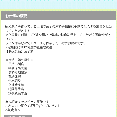
お仕事の概要
観光菓子を作っている工場で菓子の原料を機械に手動で投入する業務を担当
していただきます。
また業務に付随してX線を用いた機械の動作監視をしていただく可能性があ
ります。
ライン作業なのでモクモクと作業したい方にお勧めです。
※定期的に20kg程度の重量物発生
【取扱製品】菓子類
≪待遇・福利厚生≫
・日払い制度
・社会保険完備
・無料定期健診
・有給休暇
・年末調整
・交通費支給
・時間外手当
・深夜残業手当
友人紹介キャンペーン実施中！
ご友人のご紹介で3万円ずつプレゼント！
※規定有※