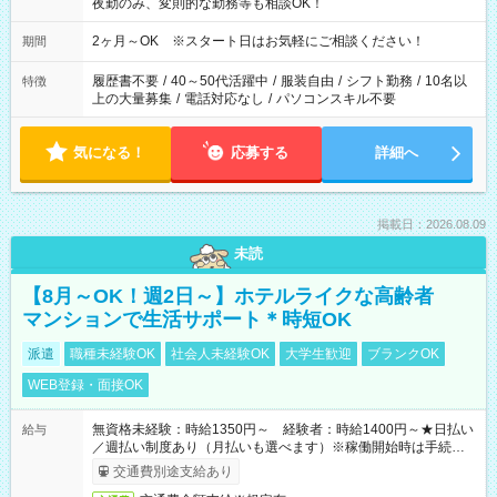
夜勤のみ、変則的な勤務等も相談OK！
2ヶ月～OK ※スタート日はお気軽にご相談ください！
期間
履歴書不要
/
40～50代活躍中
/
服装自由
/
シフト勤務
/
10名以
特徴
上の大量募集
/
電話対応なし
/
パソコンスキル不要
気になる！
応募する
詳細へ
掲載日：2026.08.09
未読
【8月～OK！週2日～】ホテルライクな高齢者
マンションで生活サポート＊時短OK
派遣
職種未経験OK
社会人未経験OK
大学生歓迎
ブランクOK
WEB登録・面接OK
無資格未経験：時給1350円～ 経験者：時給1400円～★日払い
給与
／週払い制度あり（月払いも選べます）※稼働開始時は手続き完
了次第のお支払いとなります。
交通費別途支給あり