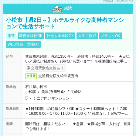
掲載日：2026.08.03
未読
小松市【週2日～】ホテルライクな高齢者マンシ
ョンで生活サポート
派遣
職種未経験OK
社会人未経験OK
大学生歓迎
ブランクOK
WEB登録・面接OK
無資格未経験：時給1350円～ 経験者：時給1400円～ ★日払
給与
い／週払い制度あり（月払いも選べます）※稼働開始時は手続き
完了次第のお支払いとなります。
交通費別途支給あり
交通費全額支給※規定有
交通費
石川県小松市
勤務地
小松駅
/
粟津(石川県)駅
/
明峰駅
＜シニア向けマンション＞
★1日4時間～の時短シフトOK ★スタート時間選べます！ 7:00
勤務時間
～16:00 9:00～17:00 11:00～19:00 など 残業なし！ ※Wワーク
の場合、他のお仕事と合わせ週40時間超の就業はご案内できま
せん ※法令に基づき、週20時間以上勤務は社会保険への加入対
開始日はご相談ください！ ★急募 ★職場が気に入れば、長期
期間
象となります ※労働者派遣法（日雇い派遣の原則禁止）によ
でも働けます！
り、短時間・短期間の就業はご案内が難しい場合があります