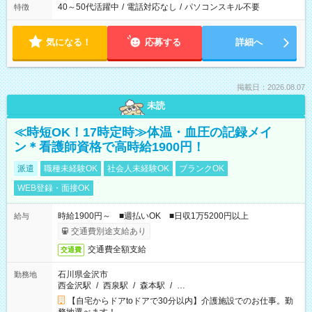
40～50代活躍中
/
電話対応なし
/
パソコンスキル不要
特徴
気になる！
応募する
詳細へ
掲載日：2026.08.07
未読
≪時短OK！17時定時≫体温・血圧の記録メイ
ン＊看護師資格で高時給1900円！
派遣
職種未経験OK
社会人未経験OK
ブランクOK
WEB登録・面接OK
時給1900円～ ■週払いOK ■日収1万5200円以上
給与
交通費別途支給あり
交通費全額支給
交通費
石川県金沢市
勤務地
西金沢駅
/
西泉駅
/
森本駅
/
…
【自宅からドアtoドアで30分以内】介護施設でのお仕事。勤