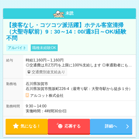
未読
【接客なし・コツコツ派活躍】ホテル客室清掃
（大聖寺駅前）9：30～14：00/週3日～OK/経験
不問
アルバイト
職種未経験OK
時給1,160円～1,160円
給与
◎交通費は月2万円を上限に100%支給します ◎車通勤者にもガ
ソリン代相当を支給（片道2km以上） ◎研修期間中の時給変更
交通費別途支給あり
はありません（未経験者も表示時給でスタート） 【試用期間】
試用期間なし
石川県加賀市
勤務地
石川県加賀市熊坂町226-4（最寄り駅：大聖寺駅から徒歩１分）
アルコット株式会社
9:30～14:00
勤務時間
実働時間：4時間30分/日
気になる！
応募する
詳細へ