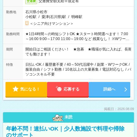
交通費全額支給※規定有
交通費
石川県小松市
勤務地
小松駅
/
粟津(石川県)駅
/
明峰駅
＜シニア向けマンション＞
★1日4時間～の時短シフトOK ★スタート時間選べます！ 7:00
勤務時間
～16:00 9:00～17:00 11:00～19:00 など 残業なし！ ※Wワーク
の場合、他のお仕事と合わせ週40時間超の就業はご案内できま
せん ※法令に基づき、週20時間以上勤務は社会保険への加入対
開始日はご相談ください！ ★急募 ★職場が気に入れば、長期
期間
象となります ※労働者派遣法（日雇い派遣の原則禁止）によ
でも働けます！
り、短時間・短期間の就業はご案内が難しい場合があります
日払いOK
/
履歴書不要
/
40～50代活躍中
/
副業・WワークOK
/
特徴
服装自由
/
シフト勤務
/
10名以上の大量募集
/
電話対応なし
/
パ
ソコンスキル不要
気になる！
応募する
詳細へ
掲載日：2026.08.09
未読
年齢不問！速払いOK｜少人数施設で料理や掃除
のサポート