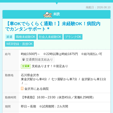
掲載日：2026.08.10
未読
【車OKでらくらく通勤！】未経験OK！病院内
でカンタンサポート＊
派遣
職種未経験OK
社会人未経験OK
ブランクOK
WEB登録・面接OK
時給1500円～ ※22時以降は時給1875円 ※給与前払い可
給与
交通費別途支給あり
支給あります！※規定あり
交通費
石川県金沢市
勤務地
東金沢駅から車4分
/
七ツ屋駅から車7分
/
金沢駅から車11分
/
…
金沢市にある病院
【準夜勤】 16:00～23:00（休憩45分／実働6.25時間）
勤務時間
即日～長期 ※試用期間：2カ月間
期間