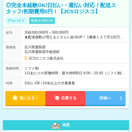
◎完全未経験OK/日払い・週払い対応！配送ス
タッフ/初期費用0円！【JCSロジスコ】
アルバイト
職種未経験OK
月給300,000円～500,000円
給与
★配達個数が増えるとさらに給与UP！ 1番稼ぐ人で月120万ほ
ど！ ・主要都市エリア 月収55万円／週5日稼働 月収65万~112
万円／週6日稼働 ・地方郊外エリア 月収40万円／週5日稼働 月
石川県鹿島郡
勤務地
収40万円~50万円／週6日稼働 ＜モデルイメージ＞ ■月収50万
石川県鹿島郡中能登町
円 (27歳男性/江東区在住)※元建築関係 1日150個配達×25日勤務
JCSロジスコ株式会社
(日休み) ■月収80万円(43歳男性/墨田区在住)※元営業 1日200個
配達×25日勤務(月休み) 【試用期間】試用期間なし
シフト制
勤務時間
1日あたりの実働時間：最大8時間/日 8:00～20:00（シフト制/実
働8時間） ※週5日勤務（場所次第では週4も有り） ※配達状況
によって時間外での勤務可能性有り ※案件により多少の前後あ
日払いOK / 10名以上の大量募集
特徴
り ※配達が完了次第、帰社OKです
気になる！
応募する
詳細へ
未読