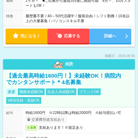
など、あなたのご希望に沿ったお仕事をご紹介します！ ※Wワ
2ヶ月～ ■ご応募から最短3日後に開始可能 9月～、10月スタ
期間
ーク希望の方へ 今ご覧のお仕事で希望する勤務時間と、もう1つ
ートもOK！
のお仕事の勤務時間。 合計で週40時間を超える場合は応募でき
ません
履歴書不要
/
40～50代活躍中
/
服装自由
/
シフト勤務
/
10名以
特徴
上の大量募集
/
パソコンスキル不要
気になる！
応募する
詳細へ
掲載日：2026.08.05
未読
【過去最高時給1600円！】未経験OK！病院内
でカンタンサポート＊4名募集
派遣
職種未経験OK
社会人未経験OK
ブランクOK
WEB登録・面接OK
時給1600円 ※22時以降は時給2000円 ※給与前払い可
給与
交通費別途支給あり
支給あります！※規定あり
交通費