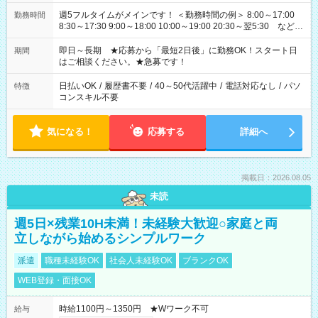
週5フルタイムがメインです！ ＜勤務時間の例＞ 8:00～17:00
勤務時間
8:30～17:30 9:00～18:00 10:00～19:00 20:30～翌5:30 など ★
その他にも勤務時間多数！ 日勤のみ、残業なし、交替制など
ご希望を教えてください！
即日～長期 ★応募から「最短2日後」に勤務OK！スタート日
期間
はご相談ください。★急募です！
日払いOK
/
履歴書不要
/
40～50代活躍中
/
電話対応なし
/
パソ
特徴
コンスキル不要
気になる！
応募する
詳細へ
掲載日：2026.08.05
未読
週5日×残業10H未満！未経験大歓迎○家庭と両
立しながら始めるシンプルワーク
派遣
職種未経験OK
社会人未経験OK
ブランクOK
WEB登録・面接OK
時給1100円～1350円 ★Wワーク不可
給与