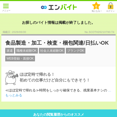
0
メニュー
気になる！
ログイン
お探しのバイト情報は掲載が終了しました。
掲載日 :2026
/
06
/
30
No.SCOTH26210790-T4
食品製造・加工・検査・梱包関連/日払いOK
派遣
職種未経験OK
社会人未経験OK
ブランクOK
WEB登録・面接OK
ほぼ定時で帰れる！
初めての仕事だけど自分にもできそう！
≪ほぼ定時で帰れる≫時間をしっかり確保できる、残業基本ナシの
...
もっとみる
あなたの閲覧履歴からのオススメ