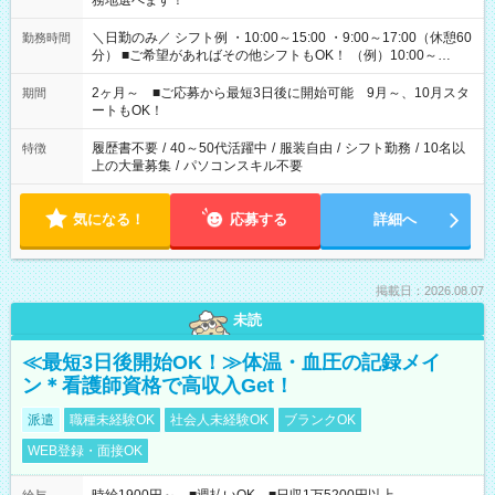
務地選べます！
＼日勤のみ／ シフト例 ・10:00～15:00 ・9:00～17:00（休憩60
勤務時間
分） ■ご希望があればその他シフトもOK！ （例）10:00～
19:00 など 「家族とお休みを合わせたい」 「できれば残業は
したくない」 など、あなたのご希望に沿ったお仕事をご紹介し
2ヶ月～ ■ご応募から最短3日後に開始可能 9月～、10月スタ
期間
ます！ ※Wワーク希望の方へ 今ご覧のお仕事で希望する勤務時
ートもOK！
間と、もう1つのお仕事の勤務時間。 合計で週40時間を超える
場合は応募できません
履歴書不要
/
40～50代活躍中
/
服装自由
/
シフト勤務
/
10名以
特徴
上の大量募集
/
パソコンスキル不要
気になる！
応募する
詳細へ
掲載日：2026.08.07
未読
≪最短3日後開始OK！≫体温・血圧の記録メイ
ン＊看護師資格で高収入Get！
派遣
職種未経験OK
社会人未経験OK
ブランクOK
WEB登録・面接OK