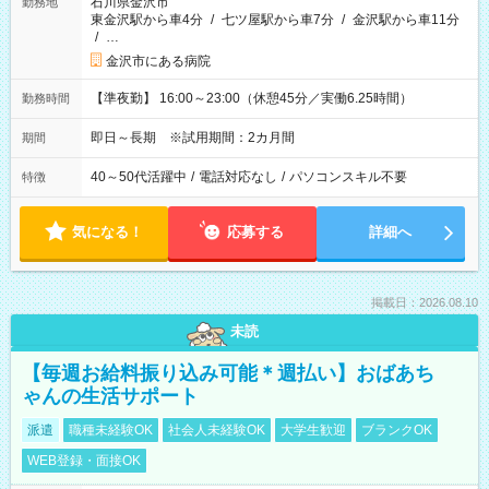
石川県金沢市
勤務地
東金沢駅から車4分
/
七ツ屋駅から車7分
/
金沢駅から車11分
/
…
金沢市にある病院
【準夜勤】 16:00～23:00（休憩45分／実働6.25時間）
勤務時間
即日～長期 ※試用期間：2カ月間
期間
40～50代活躍中
/
電話対応なし
/
パソコンスキル不要
特徴
気になる！
応募する
詳細へ
掲載日：2026.08.10
未読
【毎週お給料振り込み可能＊週払い】おばあち
ゃんの生活サポート
派遣
職種未経験OK
社会人未経験OK
大学生歓迎
ブランクOK
WEB登録・面接OK