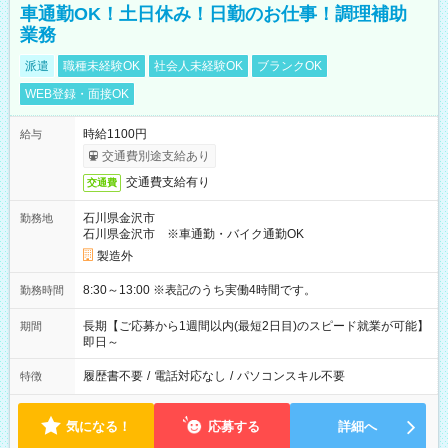
車通勤OK！土日休み！日勤のお仕事！調理補助
業務
派遣
職種未経験OK
社会人未経験OK
ブランクOK
WEB登録・面接OK
時給1100円
給与
交通費別途支給あり
交通費支給有り
交通費
石川県金沢市
勤務地
石川県金沢市 ※車通勤・バイク通勤OK
製造外
8:30～13:00 ※表記のうち実働4時間です。
勤務時間
長期【ご応募から1週間以内(最短2日目)のスピード就業が可能】
期間
即日～
履歴書不要
/
電話対応なし
/
パソコンスキル不要
特徴
気になる！
応募する
詳細へ