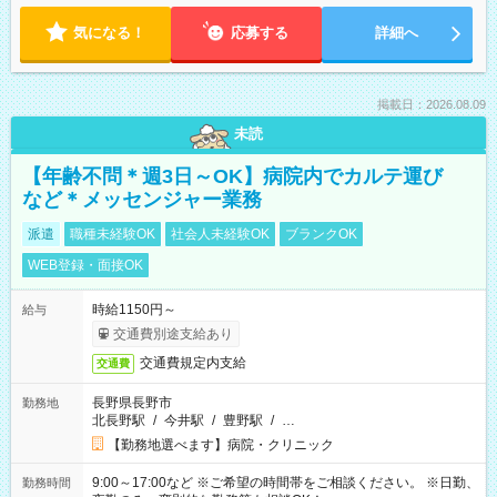
気になる！
応募する
詳細へ
掲載日：2026.08.09
未読
【年齢不問＊週3日～OK】病院内でカルテ運び
など＊メッセンジャー業務
派遣
職種未経験OK
社会人未経験OK
ブランクOK
WEB登録・面接OK
時給1150円～
給与
交通費別途支給あり
交通費規定内支給
交通費
長野県長野市
勤務地
北長野駅
/
今井駅
/
豊野駅
/
…
【勤務地選べます】病院・クリニック
9:00～17:00など ※ご希望の時間帯をご相談ください。 ※日勤、
勤務時間