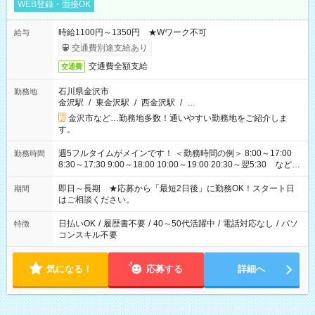
WEB登録・面接OK
時給1100円～1350円 ★Wワーク不可
給与
交通費別途支給あり
交通費全額支給
交通費
石川県金沢市
勤務地
金沢駅
/
東金沢駅
/
西金沢駅
/
…
金沢市など…勤務地多数！通いやすい勤務地をご紹介しま
す。
週5フルタイムがメインです！ ＜勤務時間の例＞ 8:00～17:00
勤務時間
8:30～17:30 9:00～18:00 10:00～19:00 20:30～翌5:30 など ★
その他にも勤務時間多数！ 日勤のみ、残業なし、交替制など
ご希望を教えてください！
即日～長期 ★応募から「最短2日後」に勤務OK！スタート日
期間
はご相談ください。
日払いOK
/
履歴書不要
/
40～50代活躍中
/
電話対応なし
/
パソ
特徴
コンスキル不要
気になる！
応募する
詳細へ