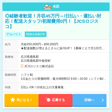
未読
◎経験者歓迎！月収45万円～/日払い・週払い対
応！配送スタッフ/初期費用0円！【JCSロジス
コ】
アルバイト
職種未経験OK
月給450,000円～800,000円
給与
★配達個数が増えるとさらに給与UP！ 1番稼ぐ人で月120万ほ
ど！ ・主要都市エリア 月収55万円／週5日稼働 月収65万~112
万円／週6日稼働 ・地方郊外エリア 月収40万円／週5日稼働 月
石川県鹿島郡
勤務地
収40万円~50万円／週6日稼働 ＜モデルイメージ＞ ■月収50万
石川県鹿島郡中能登町
円 (27歳男性/江東区在住)※元建築関係 1日150個配達×25日勤務
JCSロジスコ株式会社
(日休み) ■月収80万円(43歳男性/墨田区在住)※元営業 1日200個
配達×25日勤務(月休み) 【試用期間】試用期間なし
シフト制
勤務時間
1日あたりの実働時間：最大8時間/日 8:00～20:00（シフト制/実
働8時間） ※週5日勤務（場所次第では週4も有り） ※配達状況
によって時間外での勤務可能性有り ※案件により多少の前後あ
日払いOK / 10名以上の大量募集
特徴
り ※配達が完了次第、帰社OKです
気になる！
応募する
詳細へ