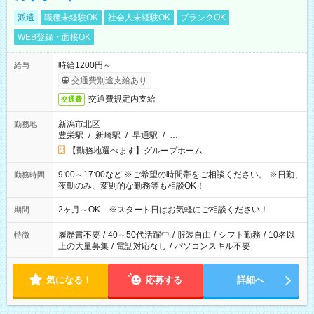
派遣
職種未経験OK
社会人未経験OK
ブランクOK
WEB登録・面接OK
時給1200円～
給与
交通費別途支給あり
交通費規定内支給
交通費
新潟市北区
勤務地
豊栄駅
/
新崎駅
/
早通駅
/
…
【勤務地選べます】グループホーム
9:00～17:00など ※ご希望の時間帯をご相談ください。 ※日勤、
勤務時間
夜勤のみ、変則的な勤務等も相談OK！
2ヶ月～OK ※スタート日はお気軽にご相談ください！
期間
履歴書不要
/
40～50代活躍中
/
服装自由
/
シフト勤務
/
10名以
特徴
上の大量募集
/
電話対応なし
/
パソコンスキル不要
気になる！
応募する
詳細へ