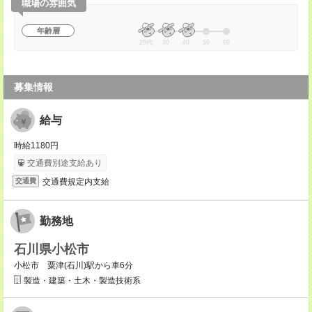
職場の雰囲気
年齢層
20代
30
40
50
60
募集情報
給与
時給1180円
交通費別途支給あり
交通費規定内支給
交通費
勤務地
石川県小松市
小松市 粟津(石川)駅から車6分
製造・建築・土木・製造技術系