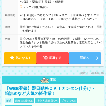
小松駅
/
粟津(石川県)駅
/
明峰駅
＜シニア向け施設＞
★1日4時間～の時短シフトOK ★スタート時間選べます！ 7:00
勤務時間
～16:00 9:00～17:00 11:00～19:00 など 残業なし！ ※Wワーク
の場合、他のお仕事と合わせ週40時間超の就業はご案内できま
せん ※法令に基づき、週20時間以上勤務は社会保険への加入対
開始日はご相談ください！ ★急募 ★職場が気に入れば、長期
期間
象となります ※労働者派遣法（日雇い派遣の原則禁止）によ
でも働けます！
り、短時間・短期間の就業はご案内が難しい場合があります
日払いOK
/
履歴書不要
/
40～50代活躍中
/
副業・WワークOK
/
特徴
服装自由
/
シフト勤務
/
10名以上の大量募集
/
電話対応なし
/
パ
ソコンスキル不要
気になる！
応募する
詳細へ
掲載日：2026.08.10
未読
【WEB登録】即日勤務ＯＫ！カンタン仕分け・
箱詰めなど人気の軽作業！
派遣
職種未経験OK
社会人未経験OK
ブランクOK