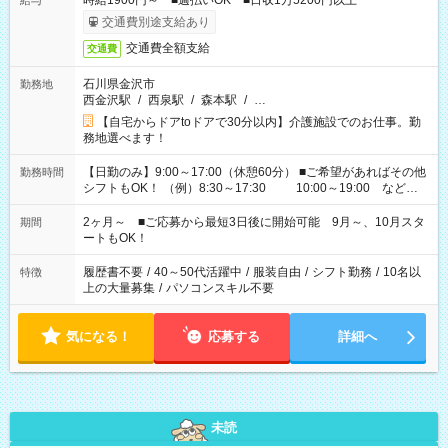
時給1900円～ ■週払いOK ■日収1万5200円以上
給与
交通費別途支給あり
交通費全額支給
交通費
石川県金沢市
勤務地
西金沢駅
/
西泉駅
/
森本駅
/
…
【自宅からドアtoドアで30分以内】介護施設でのお仕事。勤
務地選べます！
【日勤のみ】9:00～17:00（休憩60分） ■ご希望があればその他
勤務時間
シフトもOK！ （例）8:30～17:30 10:00～19:00 など
「家族とお休みを合わせたい」 「できれば残業はしたくない」
など、あなたのご希望に沿ったお仕事をご紹介します！ ※Wワ
2ヶ月～ ■ご応募から最短3日後に開始可能 9月～、10月スタ
期間
ーク希望の方へ 今ご覧のお仕事で希望する勤務時間と、もう1つ
ートもOK！
のお仕事の勤務時間。 合計で週40時間を超える場合は応募でき
ません
履歴書不要
/
40～50代活躍中
/
服装自由
/
シフト勤務
/
10名以
特徴
上の大量募集
/
パソコンスキル不要
気になる！
応募する
詳細へ
未読