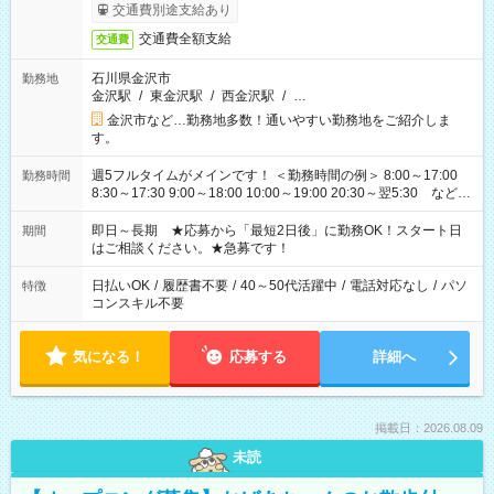
交通費別途支給あり
交通費全額支給
交通費
石川県金沢市
勤務地
金沢駅
/
東金沢駅
/
西金沢駅
/
…
金沢市など…勤務地多数！通いやすい勤務地をご紹介しま
す。
週5フルタイムがメインです！ ＜勤務時間の例＞ 8:00～17:00
勤務時間
8:30～17:30 9:00～18:00 10:00～19:00 20:30～翌5:30 など ★
その他にも勤務時間多数！ 日勤のみ、残業なし、交替制など
ご希望を教えてください！
即日～長期 ★応募から「最短2日後」に勤務OK！スタート日
期間
はご相談ください。★急募です！
日払いOK
/
履歴書不要
/
40～50代活躍中
/
電話対応なし
/
パソ
特徴
コンスキル不要
気になる！
応募する
詳細へ
掲載日：2026.08.09
未読