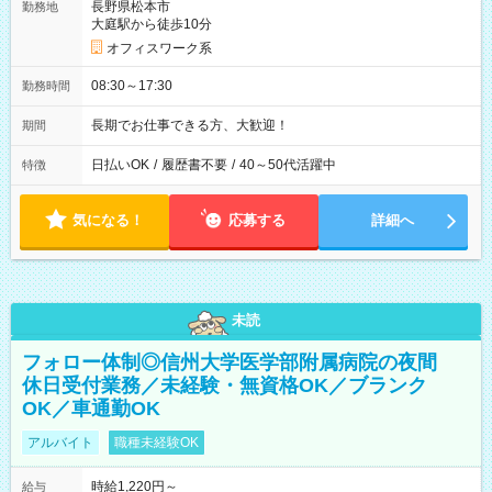
長野県松本市
勤務地
大庭駅から徒歩10分
オフィスワーク系
08:30～17:30
勤務時間
長期でお仕事できる方、大歓迎！
期間
日払いOK
/
履歴書不要
/
40～50代活躍中
特徴
気になる！
応募する
詳細へ
未読
フォロー体制◎信州大学医学部附属病院の夜間
休日受付業務／未経験・無資格OK／ブランク
OK／車通勤OK
アルバイト
職種未経験OK
時給1,220円～
給与