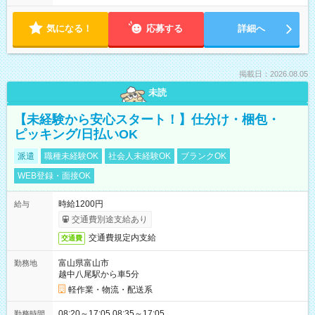
気になる！
応募する
詳細へ
掲載日：2026.08.05
未読
【未経験から安心スタート！】仕分け・梱包・
ピッキング/日払いOK
派遣
職種未経験OK
社会人未経験OK
ブランクOK
WEB登録・面接OK
時給1200円
給与
交通費別途支給あり
交通費規定内支給
交通費
富山県富山市
勤務地
越中八尾駅から車5分
軽作業・物流・配送系
08:20～17:05 08:35～17:05
勤務時間