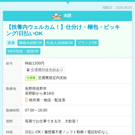
掲載日：2026.08.05
未読
【扶養内ウェルカム！】仕分け・梱包・ピッキ
ング/日払いOK
派遣
職種未経験OK
社会人未経験OK
ブランクOK
WEB登録・面接OK
時給1200円
給与
交通費別途支給あり
交通費規定内支給
交通費
長野県長野市
勤務地
長野駅から車18分
軽作業・物流・配送系
07:00～16:00
勤務時間
長期でお仕事できる方、大歓迎！
期間
日払いOK
/
履歴書不要
/
シフト勤務
/
電話対応なし
特徴