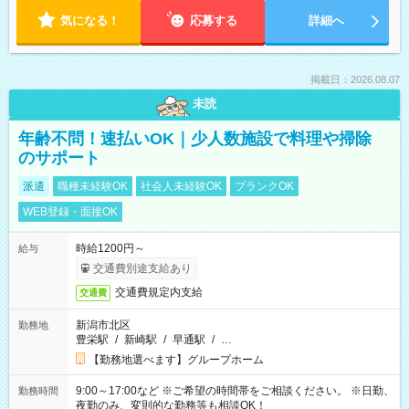
気になる！
応募する
詳細へ
掲載日：2026.08.07
未読
年齢不問！速払いOK｜少人数施設で料理や掃除
のサポート
派遣
職種未経験OK
社会人未経験OK
ブランクOK
WEB登録・面接OK
時給1200円～
給与
交通費別途支給あり
交通費規定内支給
交通費
新潟市北区
勤務地
豊栄駅
/
新崎駅
/
早通駅
/
…
【勤務地選べます】グループホーム
9:00～17:00など ※ご希望の時間帯をご相談ください。 ※日勤、
勤務時間
夜勤のみ、変則的な勤務等も相談OK！