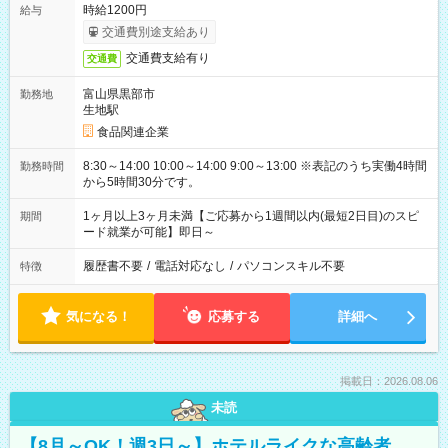
時給1200円
給与
交通費別途支給あり
交通費支給有り
交通費
富山県黒部市
勤務地
生地駅
食品関連企業
8:30～14:00 10:00～14:00 9:00～13:00 ※表記のうち実働4時間
勤務時間
から5時間30分です。
1ヶ月以上3ヶ月未満【ご応募から1週間以内(最短2日目)のスピ
期間
ード就業が可能】即日～
履歴書不要
/
電話対応なし
/
パソコンスキル不要
特徴
気になる！
応募する
詳細へ
掲載日：2026.08.06
未読
【8月～OK！週3日～】ホテルライクな高齢者