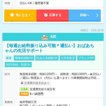
日払いOK
/
履歴書不要
特徴
気になる！
応募する
詳細へ
掲載日：2026.08.05
未読
【毎週お給料振り込み可能＊週払い】おばあち
ゃんの生活サポート
派遣
職種未経験OK
社会人未経験OK
大学生歓迎
ブランクOK
WEB登録・面接OK
無資格未経験：時給1250円～ 経験者：時給1300円～★日払い
給与
／週払い制度あり（月払いも選べます）※稼働開始時は手続き完
了次第のお支払いとなります。
交通費別途支給あり
交通費支給※規定有
交通費
5～10万円
月収例
福井県鯖江市
勤務地
鯖江駅
/
サンドーム西駅
/
北鯖江駅
/
…