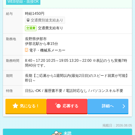
WEB登録・面接OK
時給1450円
給与
交通費別途支給あり
交通費支給有り
交通費
長野県伊那市
勤務地
伊那北駅から車15分
電子・機械系メーカー
8:40～17:20 10:25～19:05 13:20～22:00 ※表記のうち実働7時
勤務時間
間40分です。
長期【ご応募から1週間以内(最短2日目)のスピード就業が可能】
期間
即日～
日払いOK
/
履歴書不要
/
電話対応なし
/
パソコンスキル不要
特徴
気になる！
応募する
詳細へ
掲載日：2026.08.05
未読