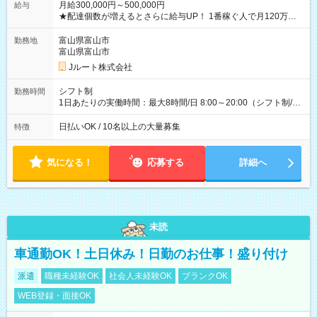
月給300,000円～500,000円
給与
★配達個数が増えるとさらに給与UP！ 1番稼ぐ人で月120万ほ
ど！ ・主要都市エリア 月収55万円／週5日稼働 月収65万~112
万円／週6日稼働 ・地方郊外エリア 月収40万円／週5日稼働 月
富山県富山市
勤務地
収40万円~50万円／週6日稼働 ＜モデルイメージ＞ ■月収50万
富山県富山市
円 (27歳男性/江東区在住)※元建築関係 1日150個配達×25日勤務
Jルート株式会社
(日休み) ■月収80万円(43歳男性/墨田区在住)※元営業 1日200個
配達×25日勤務(月休み) 【試用期間】試用期間なし
シフト制
勤務時間
1日あたりの実働時間：最大8時間/日 8:00～20:00（シフト制/実
働8時間） ※週5日勤務（場所次第では週4も有り） ※配達状況
によって時間外での勤務可能性有り ※案件により多少の前後あ
日払いOK / 10名以上の大量募集
特徴
り ※配達が完了次第、帰社OKです
気になる！
応募する
詳細へ
未読
車通勤OK！土日休み！日勤のお仕事！盛り付け
派遣
職種未経験OK
社会人未経験OK
ブランクOK
WEB登録・面接OK