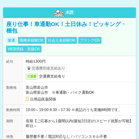
未読
座り仕事！車通勤OK！土日休み！ピッキング・
梱包
派遣
職種未経験OK
社会人未経験OK
ブランクOK
WEB登録・面接OK
時給1300円
給与
交通費別途支給あり
交通費支給有り
交通費
富山県富山市
勤務地
富山県富山市 ※車通勤・バイク通勤OK
日用品医薬関係
10:00～19:00 8:30～17:30 ※表記のうち実働8時間です。
勤務時間
長期【ご応募から1週間以内(最短2日目)のスピード就業が可能】
期間
即日～
履歴書不要
/
電話対応なし
/
パソコンスキル不要
特徴