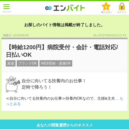
0
メニュー
気になる！
ログイン
お探しのバイト情報は掲載が終了しました。
掲載日 :2026
/
06
/
30
No.SCOTH26181212-T4
【時給1200円】病院受付・会計・電話対応/
日払いOK
派遣
ブランクOK
WEB登録・面接OK
自分に向いてる扶養内のお仕事！
定時で帰ろう！
≪自分に向いてる扶養内のお仕事≫扶養内OKなので、主婦&主夫
...も
っとみる
あなたの閲覧履歴からのオススメ