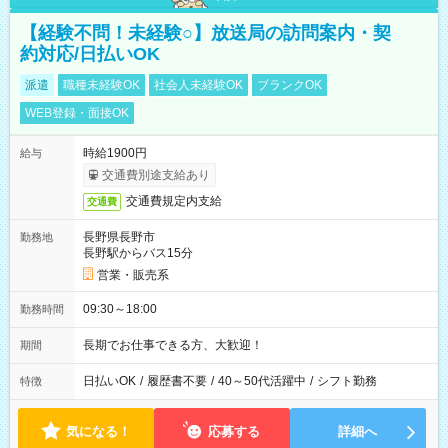
【経験不問！未経験○】放送局の訪問案内・契
約対応/日払いOK
派遣
職種未経験OK
社会人未経験OK
ブランクOK
WEB登録・面接OK
時給1900円
給与
交通費別途支給あり
交通費規定内支給
交通費
長野県長野市
勤務地
長野駅からバス15分
営業・販売系
09:30～18:00
勤務時間
長期でお仕事できる方、大歓迎！
期間
日払いOK
/
履歴書不要
/
40～50代活躍中
/
シフト勤務
特徴
気になる！
応募する
詳細へ