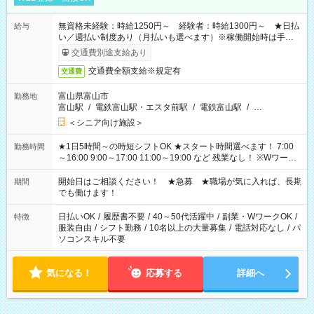
無資格未経験：時給1250円～ 経験者：時給1300円～ ★日払
給与
い／週払い制度あり（月払いも選べます）※稼働開始時は手続き
完了次第のお支払いとなります。
交通費別途支給あり
交通費全額支給※規定有
交通費
富山県富山市
勤務地
富山駅
/
電鉄富山駅・エスタ前駅
/
電鉄富山駅
/
…
＜シニア向け施設＞
★1日5時間～の時短シフトOK ★スタート時間選べます！ 7:00
勤務時間
～16:00 9:00～17:00 11:00～19:00 など 残業なし！ ※Wワーク
の場合、他のお仕事と合わせ週40時間超の就業はご案内できま
せん ※法令に基づき、週20時間以上勤務は社会保険への加入対
開始日はご相談ください！ ★急募 ★職場が気に入れば、長期
期間
象となります ※労働者派遣法（日雇い派遣の原則禁止）によ
でも働けます！
り、短時間・短期間の就業はご案内が難しい場合があります
日払いOK
/
履歴書不要
/
40～50代活躍中
/
副業・WワークOK
/
特徴
服装自由
/
シフト勤務
/
10名以上の大量募集
/
電話対応なし
/
パ
ソコンスキル不要
気になる！
応募する
詳細へ