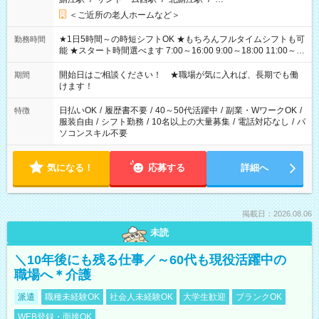
＜ご近所の老人ホームなど＞
★1日5時間～の時短シフトOK ★もちろんフルタイムシフトも可
勤務時間
能 ★スタート時間選べます 7:00～16:00 9:00～18:00 11:00～
20:00 など 残業なし！ ※Wワークの場合、他のお仕事と合わせ
週40時間超の就業はご案内できません ※法令に基づき、週20時
開始日はご相談ください！ ★職場が気に入れば、長期でも働
期間
間以上勤務は社会保険への加入対象となります ※労働者派遣法
けます！
（日雇い派遣の原則禁止）により、短時間・短期間の就業はご
案内が難しい場合があります
日払いOK
/
履歴書不要
/
40～50代活躍中
/
副業・WワークOK
/
特徴
服装自由
/
シフト勤務
/
10名以上の大量募集
/
電話対応なし
/
パ
ソコンスキル不要
気になる！
応募する
詳細へ
掲載日：2026.08.06
未読
＼10年後にも残る仕事／～60代も現役活躍中の
職場へ＊介護
派遣
職種未経験OK
社会人未経験OK
大学生歓迎
ブランクOK
WEB登録・面接OK