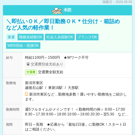
掲載日：2026.08.06
未読
＼即払いＯＫ／即日勤務ＯＫ＊仕分け・箱詰め
など人気の軽作業！
派遣
職種未経験OK
社会人未経験OK
ブランクOK
WEB登録・面接OK
時給1100円～1500円 ★Wワーク不可
給与
交通費別途支給あり
交通費全額支給
交通費
新潟市東区
勤務地
越後石山駅
/
東新潟駅
/
大形駅
新潟市東区など…勤務地多数！通いやすい勤務地をご紹介し
ます。
週5フルタイムがメインです！ ＜勤務時間の例＞ 8:00～17:00
勤務時間
8:30～17:30 9:00～18:00 10:00～19:00 20:30～翌5:30 など ★
その他にも勤務時間多数！ 日勤のみ、残業なし、交替制など
ご希望を教えてください！
即日～長期 ★応募から「最短2日後」に勤務OK！スタート日
期間
はご相談ください。