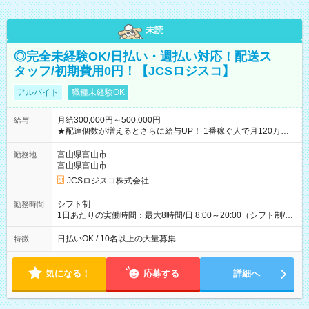
未読
◎完全未経験OK/日払い・週払い対応！配送ス
タッフ/初期費用0円！【JCSロジスコ】
アルバイト
職種未経験OK
月給300,000円～500,000円
給与
★配達個数が増えるとさらに給与UP！ 1番稼ぐ人で月120万ほ
ど！ ・主要都市エリア 月収55万円／週5日稼働 月収65万~112
万円／週6日稼働 ・地方郊外エリア 月収40万円／週5日稼働 月
富山県富山市
勤務地
収40万円~50万円／週6日稼働 ＜モデルイメージ＞ ■月収50万
富山県富山市
円 (27歳男性/江東区在住)※元建築関係 1日150個配達×25日勤務
JCSロジスコ株式会社
(日休み) ■月収80万円(43歳男性/墨田区在住)※元営業 1日200個
配達×25日勤務(月休み) 【試用期間】試用期間なし
シフト制
勤務時間
1日あたりの実働時間：最大8時間/日 8:00～20:00（シフト制/実
働8時間） ※週5日勤務（場所次第では週4も有り） ※配達状況
によって時間外での勤務可能性有り ※案件により多少の前後あ
日払いOK / 10名以上の大量募集
特徴
り ※配達が完了次第、帰社OKです
気になる！
応募する
詳細へ