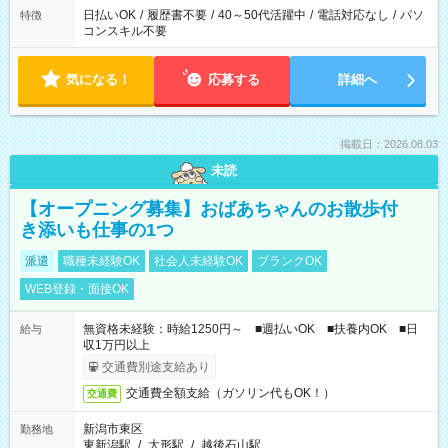
日払いOK
/
履歴書不要
/
40～50代活躍中
/
電話対応なし
/
パソ
特徴
コンスキル不要
気になる！
応募する
詳細へ
掲載日：2026.08.03
未読
【オープニング募集】おばあちゃんのお散歩付
き添いも仕事の1つ
派遣
職種未経験OK
社会人未経験OK
ブランクOK
WEB登録・面接OK
無資格未経験：時給1250円～ ■週払いOK ■扶養内OK ■日
給与
収1万円以上
交通費別途支給あり
交通費全額支給（ガソリン代もOK！）
交通費
新潟市東区
勤務地
東新潟駅
/
大形駅
/
越後石山駅