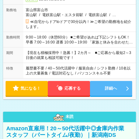
富山県富山市
勤務地
富山駅
/
電鉄富山駅・エスタ前駅
/
電鉄富山駅
/
…
≪自宅からドアtoドアで30分以内！≫ご希望の勤務地を紹介
します。
9:00～18:00（休憩60分） ■ご希望があれば下記シフトもOK！
勤務時間
早番 7:00～16:00 遅番 10:00～19:00 「家族と休みを合わせた
い」 「余裕を持って夕飯の準備がしたい」 「できれば残業はし
たくない」 など、ご希望を教えてくださいね。 ※Wワーク希望
【現在も積極採用中！急募！】2カ月～ ■ご応募から最短2～3
期間
の方へ 今ご覧のお仕事で希望する勤務時間と、もう1つのお仕事
日後の就業も相談可能です！
の勤務時間。 合計で週40時間を超える場合は応募できません。
履歴書不要
/
40～50代活躍中
/
服装自由
/
シフト勤務
/
10名以
特徴
上の大量募集
/
電話対応なし
/
パソコンスキル不要
気になる！
応募する
詳細へ
未読
Amazon直雇用！20～50代活躍中◎倉庫内作業
スタッフ（パートタイム/夜勤）｜新潟南DS