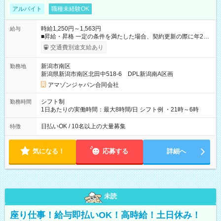
アルバイト
職種未経験OK
時給1,250円～1,563円
給与
■昇給・昇格 一定の条件を満たした場合、契約更新の際に年2回
まで昇給の機会があります。 ■正社員登用制度あり ※月末締/翌
交通費別途支給あり
月25日支払い ※時間外手当、別途支給 ※深夜割増賃金 (22:00～
翌5:00までは時給が25%UPします) ☆給与前払い制度有！
新潟市南区
勤務地
☆Amazon直雇用で安定して働けます！ 【試用期間】試用期間
新潟県新潟市南区北田中518-6 DPL新潟南A区画
あり 試用期間の長さ：1週間 雇用形態、給与は本採用時と同じ
です。
アマゾンジャパン合同会社
シフト制
勤務時間
1日あたりの実働時間：最大8時間/日 シフト例 ・21時～6時
日払いOK / 10名以上の大量募集
特徴
気になる！
応募する
詳細へ
未読
座り仕事！給与即払いOK！高時給！土日休み！