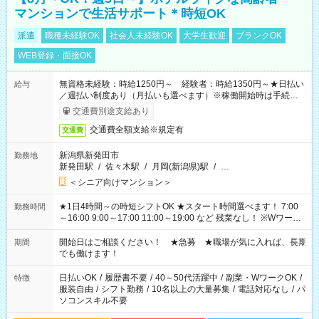
マンションで生活サポート＊時短OK
派遣
職種未経験OK
社会人未経験OK
大学生歓迎
ブランクOK
WEB登録・面接OK
無資格未経験：時給1250円～ 経験者：時給1350円～★日払い
給与
／週払い制度あり（月払いも選べます）※稼働開始時は手続き完
了次第のお支払いとなります。
交通費別途支給あり
交通費全額支給※規定有
交通費
新潟県新発田市
勤務地
新発田駅
/
佐々木駅
/
月岡(新潟県)駅
/
…
＜シニア向けマンション＞
★1日4時間～の時短シフトOK ★スタート時間選べます！ 7:00
勤務時間
～16:00 9:00～17:00 11:00～19:00 など 残業なし！ ※Wワーク
の場合、他のお仕事と合わせ週40時間超の就業はご案内できま
せん ※法令に基づき、週20時間以上勤務は社会保険への加入対
開始日はご相談ください！ ★急募 ★職場が気に入れば、長期
期間
象となります ※労働者派遣法（日雇い派遣の原則禁止）によ
でも働けます！
り、短時間・短期間の就業はご案内が難しい場合があります
日払いOK
/
履歴書不要
/
40～50代活躍中
/
副業・WワークOK
/
特徴
服装自由
/
シフト勤務
/
10名以上の大量募集
/
電話対応なし
/
パ
ソコンスキル不要