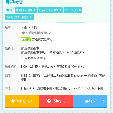
目視検査
派遣
職種未経験OK
社会人未経験OK
ブランクOK
WEB登録・面接OK
時給1200円
給与
交通費別途支給あり
交通費支給有り
交通費
富山県富山市
勤務地
富山県富山市車6分 ※車通勤・バイク通勤OK
自動車輸送関係
8:00～16:45 ※表記のうち実働7時間40分です。
勤務時間
長期【ご応募から1週間以内(最短2日目)のスピード就業が可能】
期間
即日～
日払いOK
/
履歴書不要
/
電話対応なし
/
パソコンスキル不要
特徴
気になる！
応募する
詳細へ