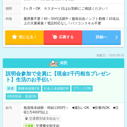
2ヶ月～OK ※スタート日はお気軽にご相談ください！
期間
履歴書不要
/
40～50代活躍中
/
服装自由
/
シフト勤務
/
10名以
特徴
上の大量募集
/
電話対応なし
/
パソコンスキル不要
気になる！
応募する
詳細へ
掲載日：2026.08.02
未読
説明会参加で全員に【現金2千円相当プレゼン
ト】生活のお手伝い
派遣
職種未経験OK
社会人未経験OK
ブランクOK
WEB登録・面接OK
無資格未経験：時給1300円～ ■週払いOK ■扶養内OK ■日
給与
収1万400円以上
交通費別途支給あり
交通費全額支給
交通費