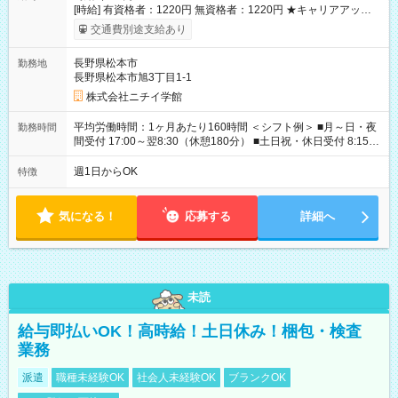
[時給] 有資格者：1220円 無資格者：1220円 ★キャリアアップ制
度あり 進級により給与がアップします！ 【試用期間】試用期間
交通費別途支給あり
あり 試用期間の長さ：3ヶ月 雇用形態、給与は本採用時と同じ
です。
長野県松本市
勤務地
長野県松本市旭3丁目1-1
株式会社ニチイ学館
平均労働時間：1ヶ月あたり160時間 ＜シフト例＞ ■月～日・夜
勤務時間
間受付 17:00～翌8:30（休憩180分） ■土日祝・休日受付 8:15～
17:15（休憩60分） ※上記時間帯でのシフト制 ※夜間のみ、休
日のみ等、勤務日数ご相談ください 平均労働時間：1ヶ月あたり
週1日からOK
特徴
160時間 ＜シフト例＞ ■月～日・夜間受付 17:00～翌8:30（休憩
180分） ■土日祝・休日受付 8:15～17:15（休憩60分） ※上記時
間帯でのシフト制 ※夜間のみ、休日のみ等、勤務日数ご相談く
気になる！
応募する
詳細へ
ださい
未読
給与即払いOK！高時給！土日休み！梱包・検査
業務
派遣
職種未経験OK
社会人未経験OK
ブランクOK