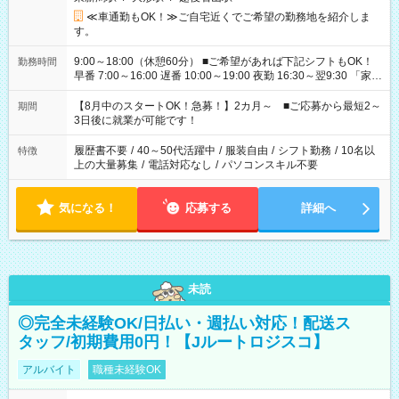
≪車通勤もOK！≫ご自宅近くでご希望の勤務地を紹介しま
す。
9:00～18:00（休憩60分） ■ご希望があれば下記シフトもOK！
勤務時間
早番 7:00～16:00 遅番 10:00～19:00 夜勤 16:30～翌9:30 「家族
と休みを合わせたい」 「余裕を持って夕飯の準備がしたい」
「できれば残業はしたくない」 など、ご希望を教えてください
【8月中のスタートOK！急募！】2カ月～ ■ご応募から最短2～
期間
ね。 ※Wワーク希望の方へ 今ご覧のお仕事で希望する勤務時間
3日後に就業が可能です！
と、もう1つのお仕事の勤務時間。 合計で週40時間を超える場
合は応募できません。
履歴書不要
/
40～50代活躍中
/
服装自由
/
シフト勤務
/
10名以
特徴
上の大量募集
/
電話対応なし
/
パソコンスキル不要
気になる！
応募する
詳細へ
未読
◎完全未経験OK/日払い・週払い対応！配送ス
タッフ/初期費用0円！【Jルートロジスコ】
アルバイト
職種未経験OK