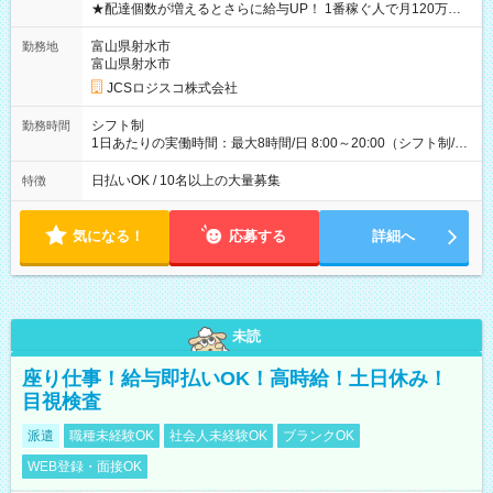
★配達個数が増えるとさらに給与UP！ 1番稼ぐ人で月120万ほ
ど！ ・主要都市エリア 月収55万円／週5日稼働 月収65万~112
万円／週6日稼働 ・地方郊外エリア 月収40万円／週5日稼働 月
富山県射水市
勤務地
収40万円~50万円／週6日稼働 ＜モデルイメージ＞ ■月収50万
富山県射水市
円 (27歳男性/江東区在住)※元建築関係 1日150個配達×25日勤務
JCSロジスコ株式会社
(日休み) ■月収80万円(43歳男性/墨田区在住)※元営業 1日200個
配達×25日勤務(月休み) 【試用期間】試用期間なし
シフト制
勤務時間
1日あたりの実働時間：最大8時間/日 8:00～20:00（シフト制/実
働8時間） ※週5日勤務（場所次第では週4も有り） ※配達状況
によって時間外での勤務可能性有り ※案件により多少の前後あ
日払いOK / 10名以上の大量募集
特徴
り ※配達が完了次第、帰社OKです
気になる！
応募する
詳細へ
未読
座り仕事！給与即払いOK！高時給！土日休み！
目視検査
派遣
職種未経験OK
社会人未経験OK
ブランクOK
WEB登録・面接OK