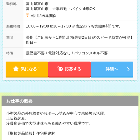
富山県富山市
勤務地
富山県富山市 ※車通勤・バイク通勤OK
日用品医薬関係
10:00～19:00 8:30～17:30 ※表記のうち実働8時間です。
勤務時間
長期【ご応募から1週間以内(最短2日目)のスピード就業が可能】
期間
即日～
履歴書不要
/
電話対応なし
/
パソコンスキル不要
特徴
気になる！
応募する
詳細へ
お仕事の概要
小型製品の外観検査や段ボール詰めが中心で未経験も活躍。
土日祝休み、
冷暖房完備で大型連休もある働きやすい職場です。
【取扱製品情報】住宅用建材