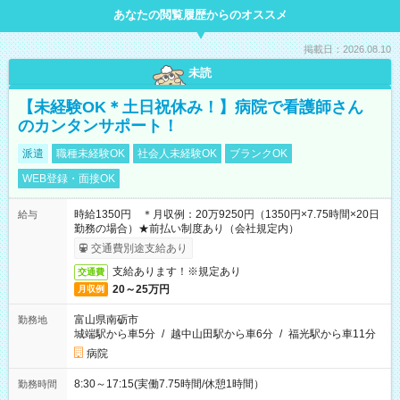
あなたの閲覧履歴からのオススメ
掲載日：2026.08.10
未読
【未経験OK＊土日祝休み！】病院で看護師さん
のカンタンサポート！
派遣
職種未経験OK
社会人未経験OK
ブランクOK
WEB登録・面接OK
時給1350円 ＊月収例：20万9250円（1350円×7.75時間×20日
給与
勤務の場合）★前払い制度あり（会社規定内）
交通費別途支給あり
支給あります！※規定あり
交通費
20～25万円
月収例
富山県南砺市
勤務地
城端駅から車5分
/
越中山田駅から車6分
/
福光駅から車11分
病院
8:30～17:15(実働7.75時間/休憩1時間）
勤務時間