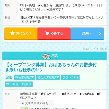
その他にも勤務時間多数！ 日勤のみ、残業なし、交替制など
ご希望を教えてください！
即日～長期 ★応募から「最短2日後」に勤務OK！スタート日
期間
はご相談ください。★急募です！
日払いOK
/
履歴書不要
/
40～50代活躍中
/
電話対応なし
/
パソ
特徴
コンスキル不要
気になる！
応募する
詳細へ
掲載日：2026.08.09
未読
【オープニング募集】おばあちゃんのお散歩付
き添いも仕事の1つ
派遣
職種未経験OK
社会人未経験OK
ブランクOK
WEB登録・面接OK
無資格未経験：時給1250円～ ■週払いOK ■扶養内OK ■日
給与
収1万円以上
交通費別途支給あり