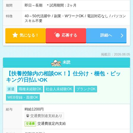
即日～長期 ＊試用期間：2ヶ月
期間
40～50代活躍中
/
副業・WワークOK
/
電話対応なし
/
パソコン
特徴
スキル不要
気になる！
応募する
詳細へ
掲載日：2026.08.05
未読
【扶養控除内の相談OK！】仕分け・梱包・ピッ
キング/日払いOK
派遣
職種未経験OK
社会人未経験OK
ブランクOK
WEB登録・面接OK
時給1200円
給与
交通費別途支給あり
交通費規定内支給
交通費