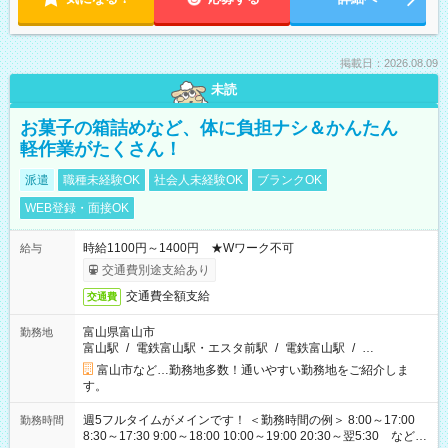
掲載日：2026.08.09
未読
お菓子の箱詰めなど、体に負担ナシ＆かんたん
軽作業がたくさん！
派遣
職種未経験OK
社会人未経験OK
ブランクOK
WEB登録・面接OK
時給1100円～1400円 ★Wワーク不可
給与
交通費別途支給あり
交通費全額支給
交通費
富山県富山市
勤務地
富山駅
/
電鉄富山駅・エスタ前駅
/
電鉄富山駅
/
…
富山市など…勤務地多数！通いやすい勤務地をご紹介しま
す。
週5フルタイムがメインです！ ＜勤務時間の例＞ 8:00～17:00
勤務時間
8:30～17:30 9:00～18:00 10:00～19:00 20:30～翌5:30 など ★