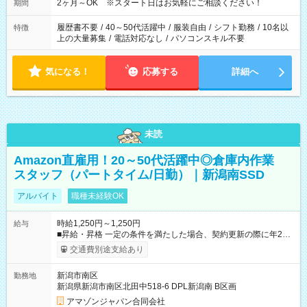
2ヶ月～OK ※スタート日はお気軽にご相談ください！
期間
履歴書不要
/
40～50代活躍中
/
服装自由
/
シフト勤務
/
10名以
特徴
上の大量募集
/
電話対応なし
/
パソコンスキル不要
気になる！
応募する
詳細へ
未読
Amazon直雇用！20～50代活躍中◎倉庫内作業
スタッフ（パートタイム/日勤）｜新潟南SSD
アルバイト
職種未経験OK
時給1,250円～1,250円
給与
■昇給・昇格 一定の条件を満たした場合、契約更新の際に年2回
まで昇給の機会があります。 ■正社員登用制度あり ※月末締/翌
交通費別途支給あり
月25日支払い ※時間外手当、別途支給 ※深夜割増賃金 (22:00～
翌5:00までは時給が25%UPします) ☆給与前払い制度有！
新潟市南区
勤務地
☆Amazon直雇用で安定して働けます！ 【試用期間】試用期間
新潟県新潟市南区北田中518-6 DPL新潟南 B区画
あり 試用期間の長さ：1週間 雇用形態、給与は本採用時と同じ
です。
アマゾンジャパン合同会社