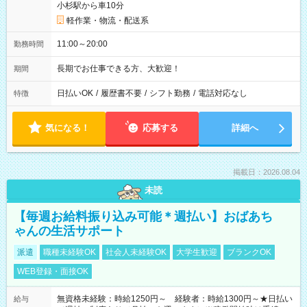
小杉駅から車10分
軽作業・物流・配送系
11:00～20:00
勤務時間
長期でお仕事できる方、大歓迎！
期間
日払いOK
/
履歴書不要
/
シフト勤務
/
電話対応なし
特徴
気になる！
応募する
詳細へ
掲載日：2026.08.04
未読
【毎週お給料振り込み可能＊週払い】おばあち
ゃんの生活サポート
派遣
職種未経験OK
社会人未経験OK
大学生歓迎
ブランクOK
WEB登録・面接OK
無資格未経験：時給1250円～ 経験者：時給1300円～★日払い
給与