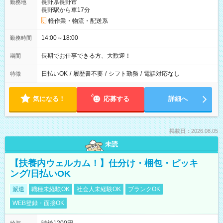
長野県長野市
勤務地
長野駅から車17分
軽作業・物流・配送系
14:00～18:00
勤務時間
長期でお仕事できる方、大歓迎！
期間
日払いOK
/
履歴書不要
/
シフト勤務
/
電話対応なし
特徴
気になる！
応募する
詳細へ
掲載日：2026.08.05
未読
【扶養内ウェルカム！】仕分け・梱包・ピッキ
ング/日払いOK
派遣
職種未経験OK
社会人未経験OK
ブランクOK
WEB登録・面接OK