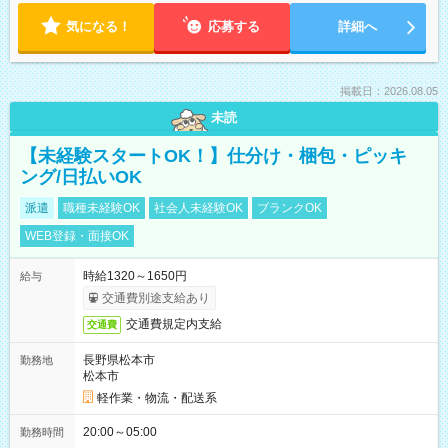
気になる！
応募する
詳細へ
掲載日：2026.08.05
未読
【未経験スタートOK！】仕分け・梱包・ピッキ
ング/日払いOK
派遣
職種未経験OK
社会人未経験OK
ブランクOK
WEB登録・面接OK
時給1320～1650円
給与
交通費別途支給あり
交通費規定内支給
交通費
長野県松本市
勤務地
松本市
軽作業・物流・配送系
20:00～05:00
勤務時間