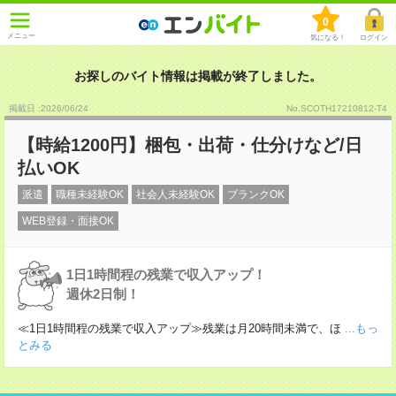
0
メニュー
気になる！
ログイン
お探しのバイト情報は掲載が終了しました。
掲載日 :2026
/
06
/
24
No.SCOTH17210812-T4
【時給1200円】梱包・出荷・仕分けなど/日
払いOK
派遣
職種未経験OK
社会人未経験OK
ブランクOK
WEB登録・面接OK
1日1時間程の残業で収入アップ！
週休2日制！
≪1日1時間程の残業で収入アップ≫残業は月20時間未満で、ほ
...もっ
とみる