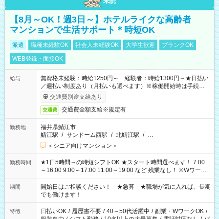
未読
【8月～OK！週3日～】ホテルライクな高齢者
マンションで生活サポート＊時短OK
派遣
職種未経験OK
社会人未経験OK
大学生歓迎
ブランクOK
WEB登録・面接OK
無資格未経験：時給1250円～ 経験者：時給1300円～★日払い
給与
／週払い制度あり（月払いも選べます）※稼働開始時は手続き完
了次第のお支払いとなります。
交通費別途支給あり
交通費全額支給※規定有
交通費
福井県鯖江市
勤務地
鯖江駅
/
サンドーム西駅
/
北鯖江駅
/
…
＜シニア向けマンション＞
★1日5時間～の時短シフトOK ★スタート時間選べます！ 7:00
勤務時間
～16:00 9:00～17:00 11:00～19:00 など 残業なし！ ※Wワーク
の場合、他のお仕事と合わせ週40時間超の就業はご案内できま
せん ※法令に基づき、週20時間以上勤務は社会保険への加入対
開始日はご相談ください！ ★急募 ★職場が気に入れば、長期
期間
象となります ※労働者派遣法（日雇い派遣の原則禁止）によ
でも働けます！
り、短時間・短期間の就業はご案内が難しい場合があります
日払いOK
/
履歴書不要
/
40～50代活躍中
/
副業・WワークOK
/
特徴