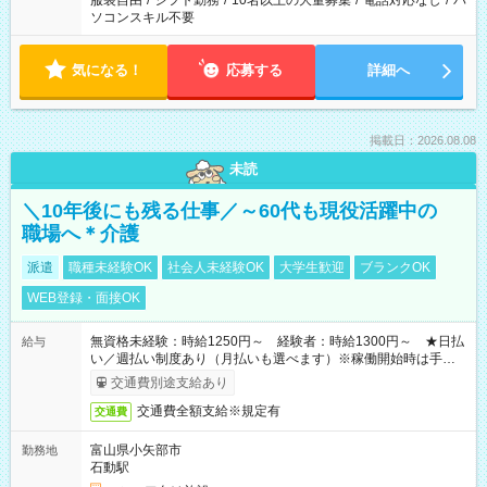
服装自由
/
シフト勤務
/
10名以上の大量募集
/
電話対応なし
/
パ
ソコンスキル不要
気になる！
応募する
詳細へ
掲載日：2026.08.08
未読
＼10年後にも残る仕事／～60代も現役活躍中の
職場へ＊介護
派遣
職種未経験OK
社会人未経験OK
大学生歓迎
ブランクOK
WEB登録・面接OK
無資格未経験：時給1250円～ 経験者：時給1300円～ ★日払
給与
い／週払い制度あり（月払いも選べます）※稼働開始時は手続き
完了次第のお支払いとなります。
交通費別途支給あり
交通費全額支給※規定有
交通費
富山県小矢部市
勤務地
石動駅