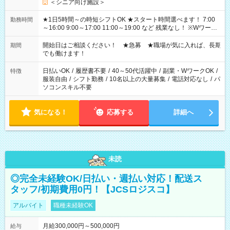
＜シニア向け施設＞
★1日5時間～の時短シフトOK ★スタート時間選べます！ 7:00
勤務時間
～16:00 9:00～17:00 11:00～19:00 など 残業なし！ ※Wワーク
の場合、他のお仕事と合わせ週40時間超の就業はご案内できま
せん ※法令に基づき、週20時間以上勤務は社会保険への加入対
開始日はご相談ください！ ★急募 ★職場が気に入れば、長期
期間
象となります ※労働者派遣法（日雇い派遣の原則禁止）によ
でも働けます！
り、短時間・短期間の就業はご案内が難しい場合があります
日払いOK
/
履歴書不要
/
40～50代活躍中
/
副業・WワークOK
/
特徴
服装自由
/
シフト勤務
/
10名以上の大量募集
/
電話対応なし
/
パ
ソコンスキル不要
気になる！
応募する
詳細へ
未読
◎完全未経験OK/日払い・週払い対応！配送ス
タッフ/初期費用0円！【JCSロジスコ】
アルバイト
職種未経験OK
月給300,000円～500,000円
給与