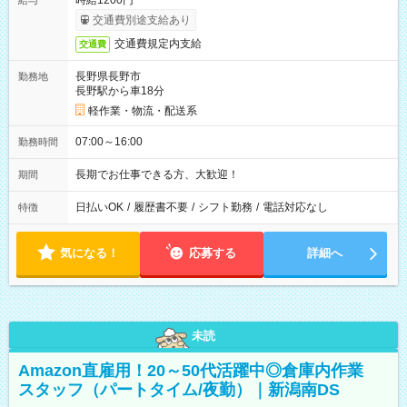
時給1200円
給与
交通費別途支給あり
交通費規定内支給
交通費
長野県長野市
勤務地
長野駅から車18分
軽作業・物流・配送系
07:00～16:00
勤務時間
長期でお仕事できる方、大歓迎！
期間
日払いOK
/
履歴書不要
/
シフト勤務
/
電話対応なし
特徴
気になる！
応募する
詳細へ
未読
Amazon直雇用！20～50代活躍中◎倉庫内作業
スタッフ（パートタイム/夜勤）｜新潟南DS