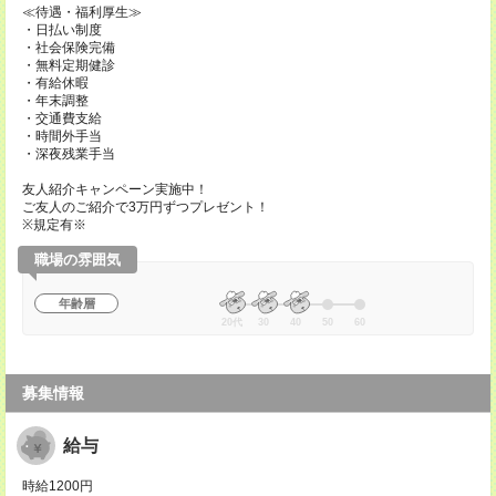
≪待遇・福利厚生≫
・日払い制度
・社会保険完備
・無料定期健診
・有給休暇
・年末調整
・交通費支給
・時間外手当
・深夜残業手当
友人紹介キャンペーン実施中！
ご友人のご紹介で3万円ずつプレゼント！
※規定有※
職場の雰囲気
年齢層
20代
30
40
50
60
募集情報
給与
時給1200円