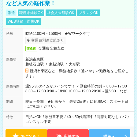
など人気の軽作業！
派遣
職種未経験OK
社会人未経験OK
ブランクOK
WEB登録・面接OK
時給1100円～1500円 ★Wワーク不可
給与
交通費別途支給あり
交通費全額支給
交通費
新潟市東区
勤務地
越後石山駅
/
東新潟駅
/
大形駅
新潟市東区など…勤務地多数！通いやすい勤務地をご紹介し
ます。
週5フルタイムがメインです！ ＜勤務時間の例＞ 8:00～17:00
勤務時間
8:30～17:30 9:00～18:00 10:00～19:00 20:30～翌5:30 など ★
その他にも勤務時間多数！ 日勤のみ、残業なし、交替制など
ご希望を教えてください！
即日～長期 ★応募から「最短2日後」に勤務OK！スタート日
期間
はご相談ください。
日払いOK
/
履歴書不要
/
40～50代活躍中
/
電話対応なし
/
パソ
特徴
コンスキル不要
気になる！
応募する
詳細へ