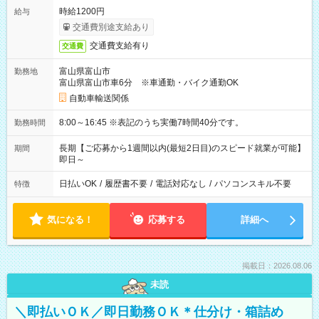
時給1200円
給与
交通費別途支給あり
交通費支給有り
交通費
富山県富山市
勤務地
富山県富山市車6分 ※車通勤・バイク通勤OK
自動車輸送関係
8:00～16:45 ※表記のうち実働7時間40分です。
勤務時間
長期【ご応募から1週間以内(最短2日目)のスピード就業が可能】
期間
即日～
日払いOK
/
履歴書不要
/
電話対応なし
/
パソコンスキル不要
特徴
気になる！
応募する
詳細へ
掲載日：2026.08.06
未読
＼即払いＯＫ／即日勤務ＯＫ＊仕分け・箱詰め