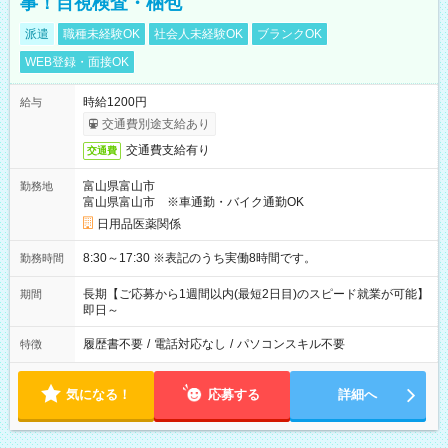
事！目視検査・梱包
派遣
職種未経験OK
社会人未経験OK
ブランクOK
WEB登録・面接OK
時給1200円
給与
交通費別途支給あり
交通費支給有り
交通費
富山県富山市
勤務地
富山県富山市 ※車通勤・バイク通勤OK
日用品医薬関係
8:30～17:30 ※表記のうち実働8時間です。
勤務時間
長期【ご応募から1週間以内(最短2日目)のスピード就業が可能】
期間
即日～
履歴書不要
/
電話対応なし
/
パソコンスキル不要
特徴
気になる！
応募する
詳細へ