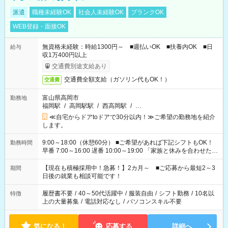
派遣
職種未経験OK
社会人未経験OK
ブランクOK
WEB登録・面接OK
無資格未経験：時給1300円～ ■週払いOK ■扶養内OK ■日
給与
収1万400円以上
交通費別途支給あり
交通費全額支給（ガソリン代もOK！）
交通費
富山県高岡市
勤務地
福岡駅
/
高岡駅駅
/
西高岡駅
/
…
≪自宅からドアtoドアで30分以内！≫ご希望の勤務地を紹介
します。
9:00～18:00（休憩60分） ■ご希望があれば下記シフトもOK！
勤務時間
早番 7:00～16:00 遅番 10:00～19:00 「家族と休みを合わせた
い」 「余裕を持って夕飯の準備がしたい」 「できれば残業はし
たくない」 など、ご希望を教えてくださいね。 ※Wワーク希望
【現在も積極採用中！急募！】2カ月～ ■ご応募から最短2～3
期間
の方へ 今ご覧のお仕事で希望する勤務時間と、もう1つのお仕事
日後の就業も相談可能です！
の勤務時間。 合計で週40時間を超える場合は応募できません。
履歴書不要
/
40～50代活躍中
/
服装自由
/
シフト勤務
/
10名以
特徴
上の大量募集
/
電話対応なし
/
パソコンスキル不要
気になる！
応募する
詳細へ