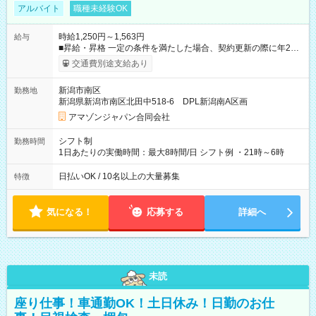
アルバイト
職種未経験OK
時給1,250円～1,563円
給与
■昇給・昇格 一定の条件を満たした場合、契約更新の際に年2回
まで昇給の機会があります。 ■正社員登用制度あり ※月末締/翌
交通費別途支給あり
月25日支払い ※時間外手当、別途支給 ※深夜割増賃金 (22:00～
翌5:00までは時給が25%UPします) ☆給与前払い制度有！
新潟市南区
勤務地
☆Amazon直雇用で安定して働けます！ 【試用期間】試用期間
新潟県新潟市南区北田中518-6 DPL新潟南A区画
あり 試用期間の長さ：1週間 雇用形態、給与は本採用時と同じ
です。
アマゾンジャパン合同会社
シフト制
勤務時間
1日あたりの実働時間：最大8時間/日 シフト例 ・21時～6時
日払いOK / 10名以上の大量募集
特徴
気になる！
応募する
詳細へ
未読
座り仕事！車通勤OK！土日休み！日勤のお仕