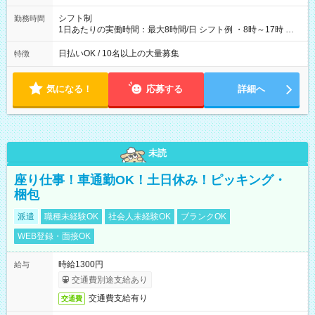
シフト制
勤務時間
1日あたりの実働時間：最大8時間/日 シフト例 ・8時～17時 ・
12時～21時
日払いOK / 10名以上の大量募集
特徴
気になる！
応募する
詳細へ
未読
座り仕事！車通勤OK！土日休み！ピッキング・
梱包
派遣
職種未経験OK
社会人未経験OK
ブランクOK
WEB登録・面接OK
時給1300円
給与
交通費別途支給あり
交通費支給有り
交通費