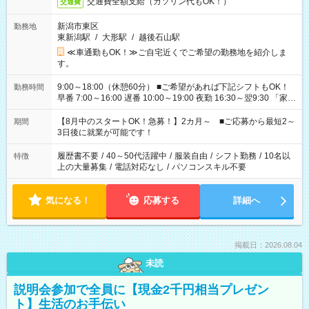
交通費全額支給（ガソリン代もOK！）
交通費
新潟市東区
勤務地
東新潟駅
/
大形駅
/
越後石山駅
≪車通勤もOK！≫ご自宅近くでご希望の勤務地を紹介しま
す。
9:00～18:00（休憩60分） ■ご希望があれば下記シフトもOK！
勤務時間
早番 7:00～16:00 遅番 10:00～19:00 夜勤 16:30～翌9:30 「家族
と休みを合わせたい」 「余裕を持って夕飯の準備がしたい」
「できれば残業はしたくない」 など、ご希望を教えてください
【8月中のスタートOK！急募！】2カ月～ ■ご応募から最短2～
期間
ね。 ※Wワーク希望の方へ 今ご覧のお仕事で希望する勤務時間
3日後に就業が可能です！
と、もう1つのお仕事の勤務時間。 合計で週40時間を超える場
合は応募できません。
履歴書不要
/
40～50代活躍中
/
服装自由
/
シフト勤務
/
10名以
特徴
上の大量募集
/
電話対応なし
/
パソコンスキル不要
気になる！
応募する
詳細へ
掲載日：2026.08.04
未読
説明会参加で全員に【現金2千円相当プレゼン
ト】生活のお手伝い