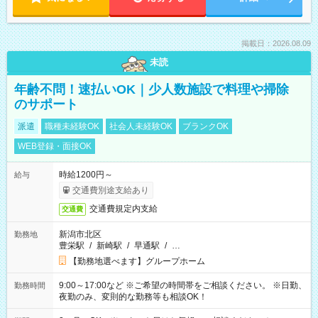
掲載日：2026.08.09
未読
年齢不問！速払いOK｜少人数施設で料理や掃除
のサポート
派遣
職種未経験OK
社会人未経験OK
ブランクOK
WEB登録・面接OK
時給1200円～
給与
交通費別途支給あり
交通費規定内支給
交通費
新潟市北区
勤務地
豊栄駅
/
新崎駅
/
早通駅
/
…
【勤務地選べます】グループホーム
9:00～17:00など ※ご希望の時間帯をご相談ください。 ※日勤、
勤務時間
夜勤のみ、変則的な勤務等も相談OK！