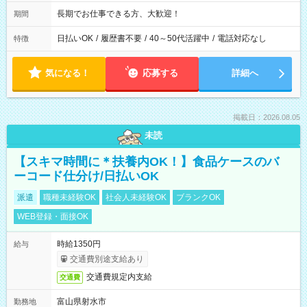
長期でお仕事できる方、大歓迎！
期間
日払いOK
/
履歴書不要
/
40～50代活躍中
/
電話対応なし
特徴
気になる！
応募する
詳細へ
掲載日：2026.08.05
未読
【スキマ時間に＊扶養内OK！】食品ケースのバ
ーコード仕分け/日払いOK
派遣
職種未経験OK
社会人未経験OK
ブランクOK
WEB登録・面接OK
時給1350円
給与
交通費別途支給あり
交通費規定内支給
交通費
富山県射水市
勤務地