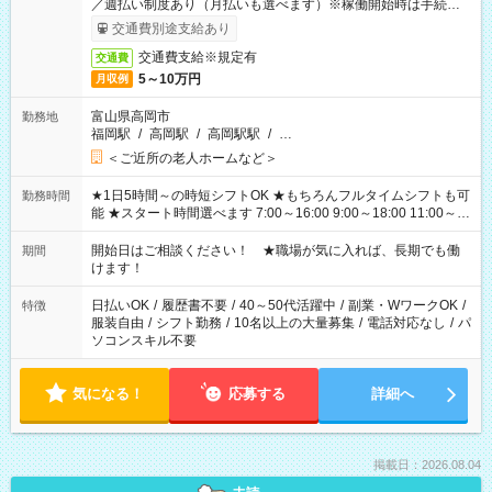
／週払い制度あり（月払いも選べます）※稼働開始時は手続き完
了次第のお支払いとなります。
交通費別途支給あり
交通費支給※規定有
交通費
5～10万円
月収例
富山県高岡市
勤務地
福岡駅
/
高岡駅
/
高岡駅駅
/
…
＜ご近所の老人ホームなど＞
★1日5時間～の時短シフトOK ★もちろんフルタイムシフトも可
勤務時間
能 ★スタート時間選べます 7:00～16:00 9:00～18:00 11:00～
20:00 など 残業なし！ ※Wワークの場合、他のお仕事と合わせ
週40時間超の就業はご案内できません ※法令に基づき、週20時
開始日はご相談ください！ ★職場が気に入れば、長期でも働
期間
間以上勤務は社会保険への加入対象となります ※労働者派遣法
けます！
（日雇い派遣の原則禁止）により、短時間・短期間の就業はご
案内が難しい場合があります
日払いOK
/
履歴書不要
/
40～50代活躍中
/
副業・WワークOK
/
特徴
服装自由
/
シフト勤務
/
10名以上の大量募集
/
電話対応なし
/
パ
ソコンスキル不要
気になる！
応募する
詳細へ
掲載日：2026.08.04