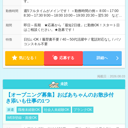
す。
週5フルタイムがメインです！ ＜勤務時間の例＞ 8:00～17:00
勤務時間
8:30～17:30 9:00～18:00 10:00～19:00 20:30～翌5:30 など ★
その他にも勤務時間多数！ 日勤のみ、残業なし、交替制など
ご希望を教えてください！
即日～長期 ★応募から「最短2日後」に勤務OK！スタート日
期間
はご相談ください。★急募です！
日払いOK
/
履歴書不要
/
40～50代活躍中
/
電話対応なし
/
パソ
特徴
コンスキル不要
気になる！
応募する
詳細へ
掲載日：2026.08.03
未読
【オープニング募集】おばあちゃんのお散歩付
き添いも仕事の1つ
派遣
職種未経験OK
社会人未経験OK
ブランクOK
WEB登録・面接OK