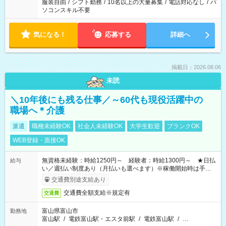
服装自由
/
シフト勤務
/
10名以上の大量募集
/
電話対応なし
/
パ
ソコンスキル不要
気になる！
応募する
詳細へ
掲載日：2026.08.06
未読
＼10年後にも残る仕事／～60代も現役活躍中の
職場へ＊介護
派遣
職種未経験OK
社会人未経験OK
大学生歓迎
ブランクOK
WEB登録・面接OK
無資格未経験：時給1250円～ 経験者：時給1300円～ ★日払
給与
い／週払い制度あり（月払いも選べます）※稼働開始時は手続き
完了次第のお支払いとなります。
交通費別途支給あり
交通費全額支給※規定有
交通費
富山県富山市
勤務地
富山駅
/
電鉄富山駅・エスタ前駅
/
電鉄富山駅
/
…