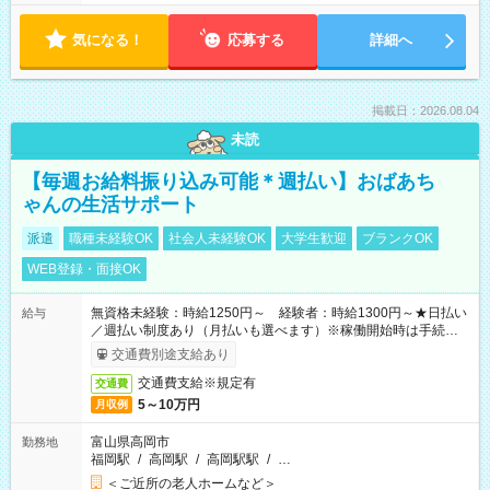
気になる！
応募する
詳細へ
掲載日：2026.08.04
未読
【毎週お給料振り込み可能＊週払い】おばあち
ゃんの生活サポート
派遣
職種未経験OK
社会人未経験OK
大学生歓迎
ブランクOK
WEB登録・面接OK
無資格未経験：時給1250円～ 経験者：時給1300円～★日払い
給与
／週払い制度あり（月払いも選べます）※稼働開始時は手続き完
了次第のお支払いとなります。
交通費別途支給あり
交通費支給※規定有
交通費
5～10万円
月収例
富山県高岡市
勤務地
福岡駅
/
高岡駅
/
高岡駅駅
/
…
＜ご近所の老人ホームなど＞