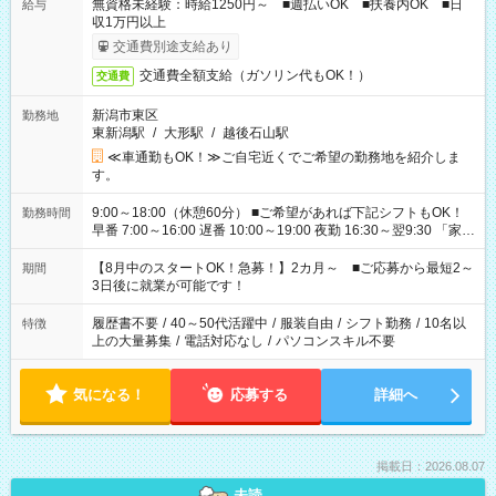
無資格未経験：時給1250円～ ■週払いOK ■扶養内OK ■日
給与
収1万円以上
交通費別途支給あり
交通費全額支給（ガソリン代もOK！）
交通費
新潟市東区
勤務地
東新潟駅
/
大形駅
/
越後石山駅
≪車通勤もOK！≫ご自宅近くでご希望の勤務地を紹介しま
す。
9:00～18:00（休憩60分） ■ご希望があれば下記シフトもOK！
勤務時間
早番 7:00～16:00 遅番 10:00～19:00 夜勤 16:30～翌9:30 「家族
と休みを合わせたい」 「余裕を持って夕飯の準備がしたい」
「できれば残業はしたくない」 など、ご希望を教えてください
【8月中のスタートOK！急募！】2カ月～ ■ご応募から最短2～
期間
ね。 ※Wワーク希望の方へ 今ご覧のお仕事で希望する勤務時間
3日後に就業が可能です！
と、もう1つのお仕事の勤務時間。 合計で週40時間を超える場
合は応募できません。
履歴書不要
/
40～50代活躍中
/
服装自由
/
シフト勤務
/
10名以
特徴
上の大量募集
/
電話対応なし
/
パソコンスキル不要
気になる！
応募する
詳細へ
掲載日：2026.08.07
未読