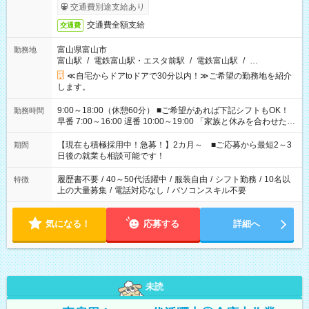
交通費別途支給あり
交通費全額支給
交通費
富山県富山市
勤務地
富山駅
/
電鉄富山駅・エスタ前駅
/
電鉄富山駅
/
…
≪自宅からドアtoドアで30分以内！≫ご希望の勤務地を紹介
します。
9:00～18:00（休憩60分） ■ご希望があれば下記シフトもOK！
勤務時間
早番 7:00～16:00 遅番 10:00～19:00 「家族と休みを合わせた
い」 「余裕を持って夕飯の準備がしたい」 「できれば残業はし
たくない」 など、ご希望を教えてくださいね。 ※Wワーク希望
【現在も積極採用中！急募！】2カ月～ ■ご応募から最短2～3
期間
の方へ 今ご覧のお仕事で希望する勤務時間と、もう1つのお仕事
日後の就業も相談可能です！
の勤務時間。 合計で週40時間を超える場合は応募できません。
履歴書不要
/
40～50代活躍中
/
服装自由
/
シフト勤務
/
10名以
特徴
上の大量募集
/
電話対応なし
/
パソコンスキル不要
気になる！
応募する
詳細へ
未読