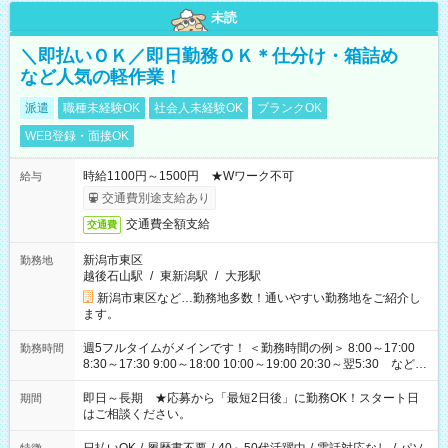
未読
＼即払いＯＫ／即日勤務ＯＫ＊仕分け・箱詰め
など人気の軽作業！
派遣
職種未経験OK
社会人未経験OK
ブランクOK
WEB登録・面接OK
時給1100円～1500円 ★Wワーク不可
給与
交通費別途支給あり
交通費全額支給
交通費
新潟市東区
勤務地
越後石山駅
/
東新潟駅
/
大形駅
新潟市東区など…勤務地多数！通いやすい勤務地をご紹介し
ます。
週5フルタイムがメインです！ ＜勤務時間の例＞ 8:00～17:00
勤務時間
8:30～17:30 9:00～18:00 10:00～19:00 20:30～翌5:30 など ★
その他にも勤務時間多数！ 日勤のみ、残業なし、交替制など
ご希望を教えてください！
即日～長期 ★応募から「最短2日後」に勤務OK！スタート日
期間
はご相談ください。