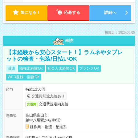
気になる！
応募する
詳細へ
掲載日：2026.08.05
未読
【未経験から安心スタート！】ラムネやタブレ
ットの検査・包装/日払いOK
派遣
職種未経験OK
社会人未経験OK
ブランクOK
WEB登録・面接OK
時給1250円
給与
交通費別途支給あり
交通費規定内支給
交通費
富山県富山市
勤務地
越中八尾駅から車6分
軽作業・物流・配送系
08:30～17:15 20:15～05:00
勤務時間