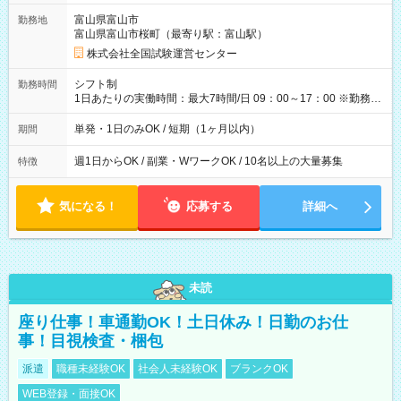
取れます。 ※手数料418円がかかります。 【過去試験日の収入
富山県富山市
勤務地
例】 ・河合塾模擬試験 8:30～17:30（休憩1時間） 時給1,300円
富山県富山市桜町（最寄り駅：富山駅）
×8時間＝日収10,400円＋交通費 ※当日の役割により時給＋100
円の場合あり ・国家試験 7:00～13:30（休憩なし） 時給1,300
株式会社全国試験運営センター
円（役割手当＋100円）×6時間＝日収8,400円＋交通費 【試用期
間】試用期間なし
シフト制
勤務時間
1日あたりの実働時間：最大7時間/日 09：00～17：00 ※勤務時
間は 試験により異なります。
単発・1日のみOK / 短期（1ヶ月以内）
期間
週1日からOK / 副業・WワークOK / 10名以上の大量募集
特徴
気になる！
応募する
詳細へ
未読
座り仕事！車通勤OK！土日休み！日勤のお仕
事！目視検査・梱包
派遣
職種未経験OK
社会人未経験OK
ブランクOK
WEB登録・面接OK