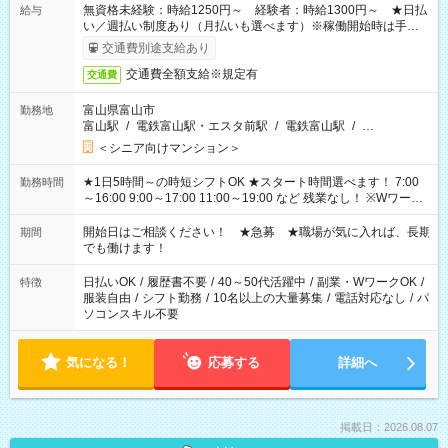
無資格未経験：時給1250円～ 経験者：時給1300円～ ★日払
給与
い／週払い制度あり（月払いも選べます）※稼働開始時は手続き
完了次第のお支払いとなります。
交通費別途支給あり
交通費全額支給※規定有
交通費
富山県富山市
勤務地
富山駅
/
電鉄富山駅・エスタ前駅
/
電鉄富山駅
/
…
＜シニア向けマンション＞
★1日5時間～の時短シフトOK ★スタート時間選べます！ 7:00
勤務時間
～16:00 9:00～17:00 11:00～19:00 など 残業なし！ ※Wワーク
の場合、他のお仕事と合わせ週40時間超の就業はご案内できま
せん ※法令に基づき、週20時間以上勤務は社会保険への加入対
開始日はご相談ください！ ★急募 ★職場が気に入れば、長期
期間
象となります ※労働者派遣法（日雇い派遣の原則禁止）によ
でも働けます！
り、短時間・短期間の就業はご案内が難しい場合があります
日払いOK
/
履歴書不要
/
40～50代活躍中
/
副業・WワークOK
/
特徴
服装自由
/
シフト勤務
/
10名以上の大量募集
/
電話対応なし
/
パ
ソコンスキル不要
気になる！
応募する
詳細へ
掲載日：2026.08.07