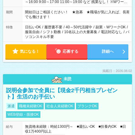
～16:00 9:00～17:00 11:00～19:00 など 残業なし！ ※Wワーク
の場合、他のお仕事と合わせ週40時間超の就業はご案内できま
せん ※法令に基づき、週20時間以上勤務は社会保険への加入対
開始日はご相談ください！ ★急募 ★職場が気に入れば、長期
期間
象となります ※労働者派遣法（日雇い派遣の原則禁止）によ
でも働けます！
り、短時間・短期間の就業はご案内が難しい場合があります
日払いOK
/
履歴書不要
/
40～50代活躍中
/
副業・WワークOK
/
特徴
服装自由
/
シフト勤務
/
10名以上の大量募集
/
電話対応なし
/
パ
ソコンスキル不要
気になる！
応募する
詳細へ
掲載日：2026.08.02
未読
説明会参加で全員に【現金2千円相当プレゼン
ト】生活のお手伝い
派遣
職種未経験OK
社会人未経験OK
ブランクOK
WEB登録・面接OK
無資格未経験：時給1300円～ ■週払いOK ■扶養内OK ■日
給与
収1万400円以上