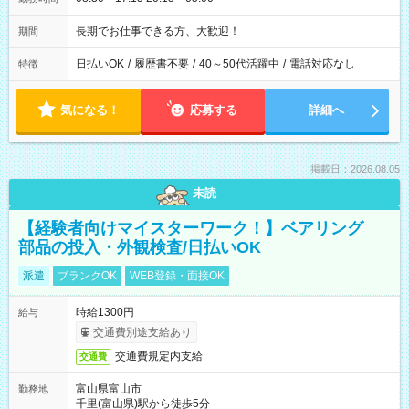
長期でお仕事できる方、大歓迎！
期間
日払いOK
/
履歴書不要
/
40～50代活躍中
/
電話対応なし
特徴
気になる！
応募する
詳細へ
掲載日：2026.08.05
未読
【経験者向けマイスターワーク！】ベアリング
部品の投入・外観検査/日払いOK
派遣
ブランクOK
WEB登録・面接OK
時給1300円
給与
交通費別途支給あり
交通費規定内支給
交通費
富山県富山市
勤務地
千里(富山県)駅から徒歩5分