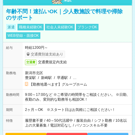
年齢不問！速払いOK｜少人数施設で料理や掃除
のサポート
派遣
職種未経験OK
社会人未経験OK
ブランクOK
WEB登録・面接OK
時給1200円～
給与
交通費別途支給あり
交通費規定内支給
交通費
新潟市北区
勤務地
豊栄駅
/
新崎駅
/
早通駅
/
…
【勤務地選べます】グループホーム
9:00～17:00など ※ご希望の時間帯をご相談ください。 ※日勤、
勤務時間
夜勤のみ、変則的な勤務等も相談OK！
2ヶ月～OK ※スタート日はお気軽にご相談ください！
期間
履歴書不要
/
40～50代活躍中
/
服装自由
/
シフト勤務
/
10名以
特徴
上の大量募集
/
電話対応なし
/
パソコンスキル不要