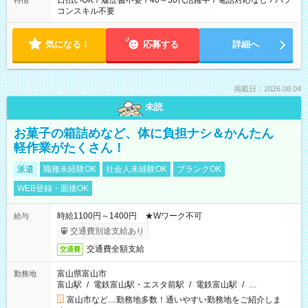
日払いOK
/
履歴書不要
/
40～50代活躍中
/
電話対応なし
/
パソ
特徴
コンスキル不要
気になる！
応募する
詳細へ
掲載日：2026.08.04
未読
お菓子の箱詰めなど、体に負担ナシ＆かんたん
軽作業がたくさん！
派遣
職種未経験OK
社会人未経験OK
ブランクOK
WEB登録・面接OK
時給1100円～1400円 ★Wワーク不可
給与
交通費別途支給あり
交通費全額支給
交通費
富山県富山市
勤務地
富山駅
/
電鉄富山駅・エスタ前駅
/
電鉄富山駅
/
…
富山市など…勤務地多数！通いやすい勤務地をご紹介しま