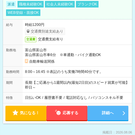
派遣
職種未経験OK
社会人未経験OK
ブランクOK
WEB登録・面接OK
時給1200円
給与
交通費別途支給あり
交通費支給有り
交通費
富山県富山市
勤務地
富山県富山市車6分 ※車通勤・バイク通勤OK
自動車輸送関係
8:00～16:45 ※表記のうち実働7時間40分です。
勤務時間
長期【ご応募から1週間以内(最短2日目)のスピード就業が可能】
期間
即日～
日払いOK
/
履歴書不要
/
電話対応なし
/
パソコンスキル不要
特徴
気になる！
応募する
詳細へ
掲載日：2026.08.06