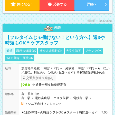
気になる！
応募する
詳細へ
掲載日：2026.08.06
未読
【フルタイムじゃ働けない！という方へ】週3や
時短もOK＊ケアスタッフ
派遣
職種未経験OK
社会人未経験OK
大学生歓迎
ブランクOK
WEB登録・面接OK
無資格未経験：時給1250円～ 経験者：時給1300円～★日払い
給与
／週払い制度あり（月払いも選べます）※稼働開始時は手続き完
了次第のお支払いとなります。
交通費別途支給あり
交通費全額支給※規定有
交通費
富山県富山市
勤務地
富山駅
/
電鉄富山駅・エスタ前駅
/
電鉄富山駅
/
…
＜シニア向けマンション＞
★1日5時間～の時短シフトOK ★スタート時間選べます！ 7:00
勤務時間