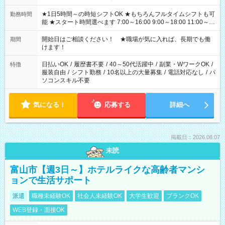
★1日5時間～の時短シフトOK ★もちろんフルタイムシフトも可
勤務時間
能 ★スタート時間選べます 7:00～16:00 9:00～18:00 11:00～
20:00 など 残業なし！ ※Wワークの場合、他のお仕事と合わせ
週40時間超の就業はご案内できません ※法令に基づき、週20時
開始日はご相談ください！ ★職場が気に入れば、長期でも働
期間
間以上勤務は社会保険への加入対象となります ※労働者派遣法
けます！
（日雇い派遣の原則禁止）により、短時間・短期間の就業はご
案内が難しい場合があります
日払いOK
/
履歴書不要
/
40～50代活躍中
/
副業・WワークOK
/
特徴
服装自由
/
シフト勤務
/
10名以上の大量募集
/
電話対応なし
/
パ
ソコンスキル不要
気になる！
応募する
詳細へ
掲載日：2026.08.07
未読
富山市【週3日～】ホテルライクな高齢者マンシ
ョンで生活サポート
派遣
職種未経験OK
社会人未経験OK
大学生歓迎
ブランクOK
WEB登録・面接OK