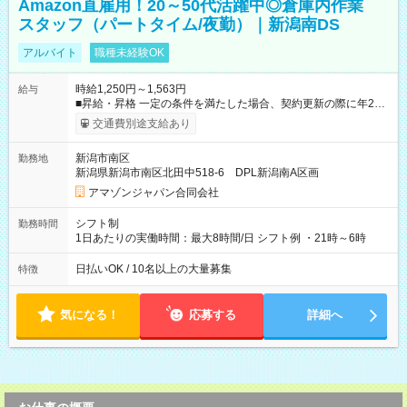
Amazon直雇用！20～50代活躍中◎倉庫内作業
スタッフ（パートタイム/夜勤）｜新潟南DS
アルバイト
職種未経験OK
時給1,250円～1,563円
給与
■昇給・昇格 一定の条件を満たした場合、契約更新の際に年2回
まで昇給の機会があります。 ■正社員登用制度あり ※月末締/翌
交通費別途支給あり
月25日支払い ※時間外手当、別途支給 ※深夜割増賃金 (22:00～
翌5:00までは時給が25%UPします) ☆給与前払い制度有！
新潟市南区
勤務地
☆Amazon直雇用で安定して働けます！ 【試用期間】試用期間
新潟県新潟市南区北田中518-6 DPL新潟南A区画
あり 試用期間の長さ：1週間 雇用形態、給与は本採用時と同じ
です。
アマゾンジャパン合同会社
シフト制
勤務時間
1日あたりの実働時間：最大8時間/日 シフト例 ・21時～6時
日払いOK / 10名以上の大量募集
特徴
気になる！
応募する
詳細へ