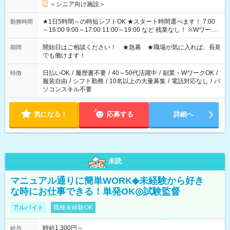
＜シニア向け施設＞
★1日5時間～の時短シフトOK ★スタート時間選べます！ 7:00
勤務時間
～16:00 9:00～17:00 11:00～19:00 など 残業なし！ ※Wワーク
の場合、他のお仕事と合わせ週40時間超の就業はご案内できま
せん ※法令に基づき、週20時間以上勤務は社会保険への加入対
開始日はご相談ください！ ★急募 ★職場が気に入れば、長期
期間
象となります ※労働者派遣法（日雇い派遣の原則禁止）によ
でも働けます！
り、短時間・短期間の就業はご案内が難しい場合があります
日払いOK
/
履歴書不要
/
40～50代活躍中
/
副業・WワークOK
/
特徴
服装自由
/
シフト勤務
/
10名以上の大量募集
/
電話対応なし
/
パ
ソコンスキル不要
気になる！
応募する
詳細へ
未読
マニュアル通りに簡単WORK◆未経験から好き
な時にお仕事できる！単発OK◎試験監督
アルバイト
職種未経験OK
時給1,300円～
給与