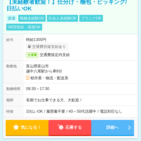
【未経験者歓迎！】仕分け・梱包・ピッキング/
日払いOK
派遣
職種未経験OK
社会人未経験OK
ブランクOK
WEB登録・面接OK
時給1300円
給与
交通費別途支給あり
交通費規定内支給
交通費
富山県富山市
勤務地
越中八尾駅から車8分
軽作業・物流・配送系
08:30～17:30
勤務時間
長期でお仕事できる方、大歓迎！
期間
日払いOK
/
履歴書不要
/
40～50代活躍中
/
電話対応なし
特徴
気になる！
応募する
詳細へ