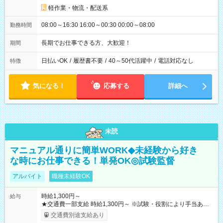
軽作業・物流・配送系
08:00～16:30 16:00～00:30 00:00～08:00
勤務時間
長期でお仕事できる方、大歓迎！
期間
日払いOK
/
履歴書不要
/
40～50代活躍中
/
電話対応なし
特徴
気になる！
応募する
詳細へ
未読
マニュアル通りに簡単WORK◆未経験から好き
な時にお仕事できる！単発OK◎試験監督
アルバイト
職種未経験OK
時給1,300円～
給与
★交通費一部支給 時給1,300円～ ※試験・役割により手当あり
※勤務回数により昇給あり 【即給（前払い）オプションあ
交通費別途支給あり
り！】 希望される場合、勤務から1週間ほどで給与の一部を受け