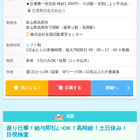
★交通費一部支給 時給1,300円～ ※試験・役割により手当あり
※勤務回数により昇給あり 【即給（前払い）オプションあ
交通費別途支給あり
り！】 希望される場合、勤務から1週間ほどで給与の一部を受け
取れます。 ※手数料418円がかかります。 【過去試験日の収入
富山県高岡市
勤務地
例】 ・河合塾模擬試験 8:30～17:30（休憩1時間） 時給1,300円
富山県高岡市下関町（最寄り駅：高岡駅）
×8時間＝日収10,400円＋交通費 ※当日の役割により時給＋100
円の場合あり ・国家試験 7:00～13:30（休憩なし） 時給1,300
株式会社全国試験運営センター
円（役割手当＋100円）×6時間＝日収8,400円＋交通費 【試用期
間】試用期間なし
シフト制
勤務時間
1日あたりの実働時間：最大7時間/日 09：00～17：00 ※勤務時
間は 試験により異なります。
単発・1日のみOK / 短期（1ヶ月以内）
期間
週1日からOK / 副業・WワークOK / 10名以上の大量募集
特徴
気になる！
応募する
詳細へ
未読
座り仕事！給与即払いOK！高時給！土日休み！
目視検査