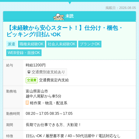
掲載日：2026.08.05
未読
【未経験から安心スタート！】仕分け・梱包・
ピッキング/日払いOK
派遣
職種未経験OK
社会人未経験OK
ブランクOK
WEB登録・面接OK
時給1200円
給与
交通費別途支給あり
交通費規定内支給
交通費
富山県富山市
勤務地
越中八尾駅から車5分
軽作業・物流・配送系
08:20～17:05 08:35～17:05
勤務時間
長期でお仕事できる方、大歓迎！
期間
日払いOK
/
履歴書不要
/
40～50代活躍中
/
電話対応なし
特徴