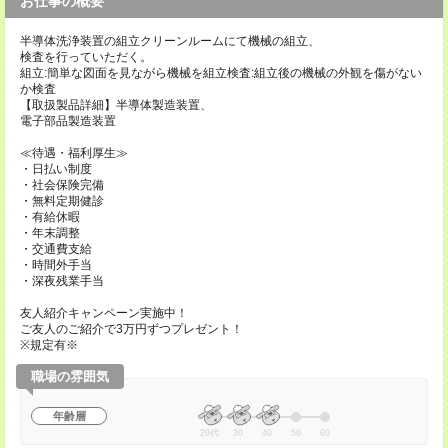
お仕事の概要
半導体洗浄装置の組立クリーンルームにて機械の組立、
検査を行っていただく。
組立:簡単な図面を見ながら機械を組立検査:組立後の機械の外観を傷がない
か検査
【取扱製品詳細】半導体製造装置、
電子部品製造装置
≪待遇・福利厚生≫
・日払い制度
・社会保険完備
・無料定期健診
・有給休暇
・年末調整
・交通費支給
・時間外手当
・深夜残業手当
友人紹介キャンペーン実施中！
ご友人のご紹介で3万円ずつプレゼント！
※規定有※
職場の雰囲気
年齢層
20代
30
40
50
60