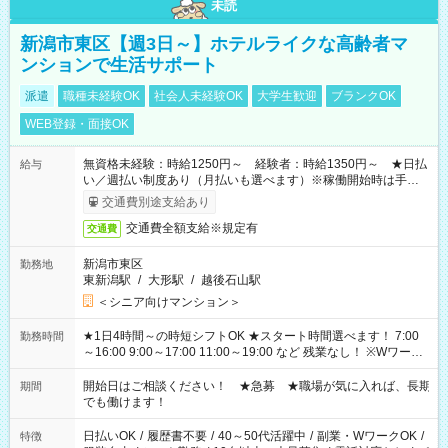
未読
新潟市東区【週3日～】ホテルライクな高齢者マ
ンションで生活サポート
派遣
職種未経験OK
社会人未経験OK
大学生歓迎
ブランクOK
WEB登録・面接OK
無資格未経験：時給1250円～ 経験者：時給1350円～ ★日払
給与
い／週払い制度あり（月払いも選べます）※稼働開始時は手続き
完了次第のお支払いとなります。
交通費別途支給あり
交通費全額支給※規定有
交通費
新潟市東区
勤務地
東新潟駅
/
大形駅
/
越後石山駅
＜シニア向けマンション＞
★1日4時間～の時短シフトOK ★スタート時間選べます！ 7:00
勤務時間
～16:00 9:00～17:00 11:00～19:00 など 残業なし！ ※Wワーク
の場合、他のお仕事と合わせ週40時間超の就業はご案内できま
せん ※法令に基づき、週20時間以上勤務は社会保険への加入対
開始日はご相談ください！ ★急募 ★職場が気に入れば、長期
期間
象となります ※労働者派遣法（日雇い派遣の原則禁止）によ
でも働けます！
り、短時間・短期間の就業はご案内が難しい場合があります
日払いOK
/
履歴書不要
/
40～50代活躍中
/
副業・WワークOK
/
特徴