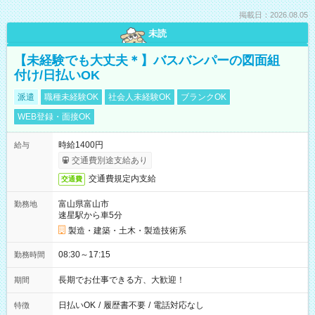
掲載日：2026.08.05
未読
【未経験でも大丈夫＊】バスバンパーの図面組
付け/日払いOK
派遣
職種未経験OK
社会人未経験OK
ブランクOK
WEB登録・面接OK
時給1400円
給与
交通費別途支給あり
交通費規定内支給
交通費
富山県富山市
勤務地
速星駅から車5分
製造・建築・土木・製造技術系
08:30～17:15
勤務時間
長期でお仕事できる方、大歓迎！
期間
日払いOK
/
履歴書不要
/
電話対応なし
特徴