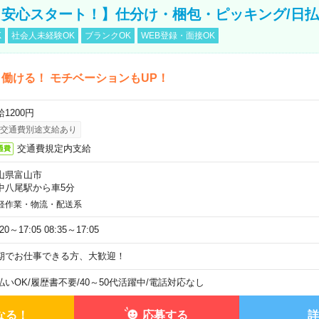
安心スタート！】仕分け・梱包・ピッキング/日払
K
社会人未経験OK
ブランクOK
WEB登録・面接OK
働ける！ モチベーションもUP！
1200円
交通費別途支給あり
交通費規定内支給
通費
山県富山市
中八尾駅から車5分
軽作業・物流・配送系
:20～17:05 08:35～17:05
期でお仕事できる方、大歓迎！
払いOK
/
履歴書不要
/
40～50代活躍中
/
電話対応なし
なる！
応募する
詳