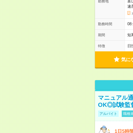
富
勤務地
速
08
勤務時間
短
期間
日
特徴
気に
マニュアル通
OK◎試験監
アルバイト
職種未
1日5時