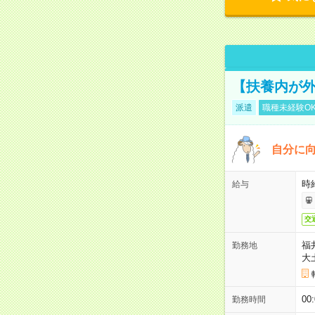
【扶養内が外
派遣
職種未経験O
自分に向
時給
給与
交
福
勤務地
大
00
勤務時間