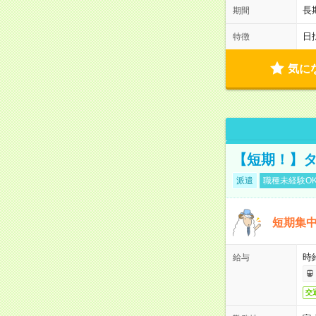
長
期間
日
特徴
気に
【短期！】タ
派遣
職種未経験O
短期集中
時給
給与
交