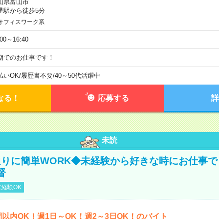
山県富山市
星駅から徒歩5分
オフィスワーク系
:00～16:40
期でのお仕事です！
払いOK
/
履歴書不要
/
40～50代活躍中
なる！
応募する
詳
未読
りに簡単WORK◆未経験から好きな時にお仕事で
督
経験OK
間以内OK！週1日～OK！週2～3日OK！のバイト