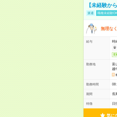
【未経験から
派遣
職種未経験O
無理なく
時給
給与
交
富
勤務地
越
08
勤務時間
長
期間
日
特徴
気に