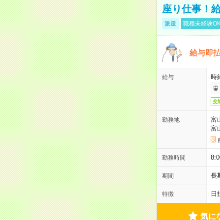
座り仕事！給
派遣
職種未経験O
給与即
時給
給与
交
富
勤務地
富
8
勤務時間
長
期間
日
特徴
気に