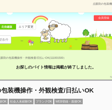
点眼剤の包装機操
会員登録
エリア変更
北信越版
望条件
眼剤の包装機操作・外観検査/日払いOK(111001500）
お探しのバイト情報は掲載が終了しました。
N
包装機操作・外観検査/日払いOK
験OK
社会人未経験OK
ブランクOK
WEB登録・面接OK