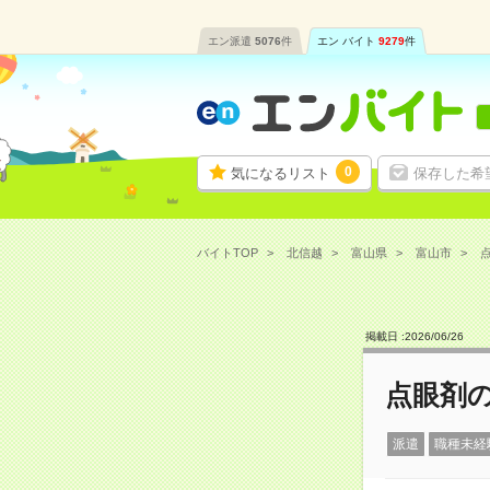
エン派遣
5076
件
エン バイト
9279
件
0
気になるリスト
保存した希
バイトTOP
北信越
富山県
富山市
点
掲載日 :
2026
/
06
/
26
点眼剤の
派遣
職種未経