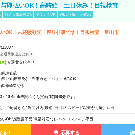
与即払いOK！高時給！土日休み！目視検査
K
社会人未経験OK
ブランクOK
WEB登録・面接OK
払いOK！未経験歓迎！座り仕事です！目視検査：富山市
1200円
交通費別途支給あり
交通費支給有り
通費
山県富山市
山県富山市車6分 ※車通勤・バイク通勤OK
自動車輸送関係
:00～16:45 ※表記のうち実働7時間40分です。
期【ご応募から1週間以内(最短2日目)のスピード就業が可能】即日～
払いOK
/
履歴書不要
/
電話対応なし
/
パソコンスキル不要
なる！
応募する
詳