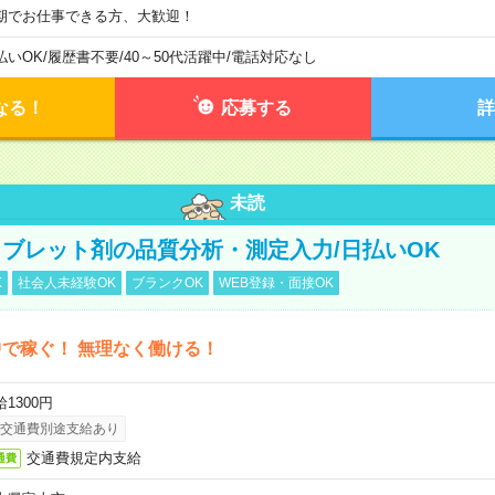
期でお仕事できる方、大歓迎！
払いOK
/
履歴書不要
/
40～50代活躍中
/
電話対応なし
なる！
応募する
詳
未読
ブレット剤の品質分析・測定入力/日払いOK
K
社会人未経験OK
ブランクOK
WEB登録・面接OK
で稼ぐ！ 無理なく働ける！
1300円
交通費別途支給あり
交通費規定内支給
通費