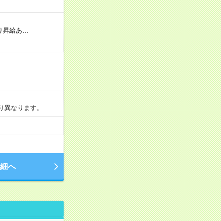
り昇給あ…
より異なります。
細へ