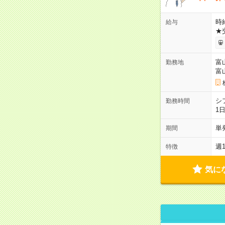
時給
給与
★
富
勤務地
富
シ
勤務時間
1
単
期間
週
特徴
気に