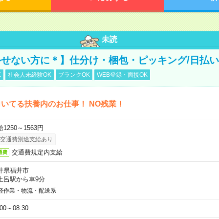
未読
せない方に＊】仕分け・梱包・ピッキング/日払い
K
社会人未経験OK
ブランクOK
WEB登録・面接OK
いてる扶養内のお仕事！ NO残業！
1250～1563円
交通費別途支給あり
交通費規定内支給
通費
井県福井市
土呂駅から車9分
軽作業・物流・配送系
:00～08:30