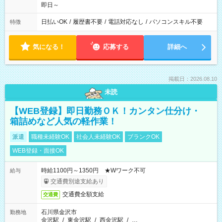
即日～
日払いOK
/
履歴書不要
/
電話対応なし
/
パソコンスキル不要
特徴
気になる！
応募する
詳細へ
掲載日：2026.08.10
未読
【WEB登録】即日勤務ＯＫ！カンタン仕分け・
箱詰めなど人気の軽作業！
派遣
職種未経験OK
社会人未経験OK
ブランクOK
WEB登録・面接OK
時給1100円～1350円 ★Wワーク不可
給与
交通費別途支給あり
交通費全額支給
交通費
石川県金沢市
勤務地
金沢駅
/
東金沢駅
/
西金沢駅
/
…