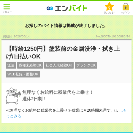
0
メニュー
気になる！
ログイン
お探しのバイト情報は掲載が終了しました。
掲載日 :2026
/
06
/
14
No.SCOTH10160880-T4
【時給1250円】塗装前の金属洗浄・拭き上
げ/日払いOK
派遣
職種未経験OK
社会人未経験OK
ブランクOK
WEB登録・面接OK
無理なくお給料に残業代を上乗せ！
週休2日制！
≪無理なくお給料に残業代を上乗せ≫残業は月20時間未満で、ほ
...も
っとみる