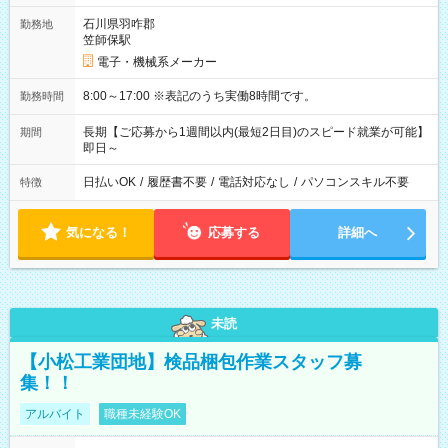
石川県羽咋郡
勤務地
笠師保駅
電子・機械系メーカー
8:00～17:00 ※表記のうち実働8時間です。
勤務時間
長期【ご応募から1週間以内(最短2日目)のスピード就業が可能】
期間
即日～
日払いOK
/
履歴書不要
/
電話対応なし
/
パソコンスキル不要
特徴
気になる！
応募する
詳細へ
未読
【小松工業団地】検品梱包作業スタッフ募
集！！
アルバイト
職種未経験OK