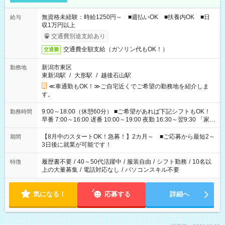
無資格未経験：時給1250円～ ■週払いOK ■扶養内OK ■日
給与
収1万円以上
交通費別途支給あり
交通費全額支給（ガソリン代もOK！）
交通費
新潟市東区
勤務地
東新潟駅
/
大形駅
/
越後石山駅
≪車通勤もOK！≫ご自宅近くでご希望の勤務地を紹介しま
す。
9:00～18:00（休憩60分） ■ご希望があれば下記シフトもOK！
勤務時間
早番 7:00～16:00 遅番 10:00～19:00 夜勤 16:30～翌9:30 「家族
と休みを合わせたい」 「余裕を持って夕飯の準備がしたい」
「できれば残業はしたくない」 など、ご希望を教えてください
【8月中のスタートOK！急募！】2カ月～ ■ご応募から最短2～
期間
ね。 ※Wワーク希望の方へ 今ご覧のお仕事で希望する勤務時間
3日後に就業が可能です！
と、もう1つのお仕事の勤務時間。 合計で週40時間を超える場
合は応募できません。
履歴書不要
/
40～50代活躍中
/
服装自由
/
シフト勤務
/
10名以
特徴
上の大量募集
/
電話対応なし
/
パソコンスキル不要
気になる！
応募する
詳細へ