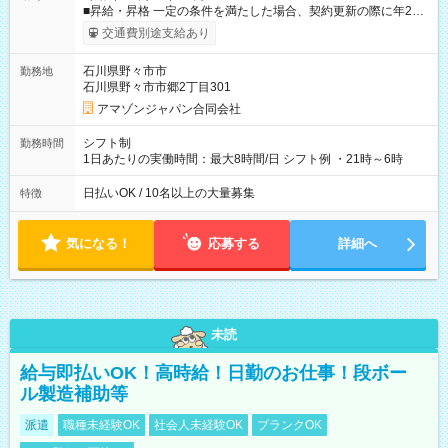
■昇給・昇格 一定の条件を満たした場合、契約更新の際に年2回
まで昇給の機会があります。 ■正社員登用制度あり ※月末締/翌
交通費別途支給あり
月25日支払い ※時間外手当、別途支給 ※深夜割増賃金 (22:00～
翌5:00までは時給が25%UPします) ☆給与前払い制度有！
石川県野々市市
勤務地
☆Amazon直雇用で安定して働けます！ 【試用期間】試用期間
石川県野々市市郷2丁目301
あり 試用期間の長さ：1週間 雇用形態、給与は本採用時と同じ
です。
アマゾンジャパン合同会社
シフト制
勤務時間
1日あたりの実働時間：最大8時間/日 シフト例 ・21時～6時
日払いOK / 10名以上の大量募集
特徴
気になる！
応募する
詳細へ
未読
給与即払いOK！高時給！日勤のお仕事！段ボー
ル製造補助等
派遣
職種未経験OK
社会人未経験OK
ブランクOK