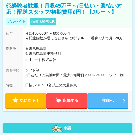
◎経験者歓迎！月収45万円～/日払い・週払い対
応！配送スタッフ/初期費用0円！【Jルート】
アルバイト
職種未経験OK
月給450,000円～800,000円
給与
★配達個数が増えるとさらに給与UP！ 1番稼ぐ人で月120万ほ
ど！ ・主要都市エリア 月収55万円／週5日稼働 月収65万~112
万円／週6日稼働 ・地方郊外エリア 月収40万円／週5日稼働 月
石川県鹿島郡
勤務地
収40万円~50万円／週6日稼働 ＜モデルイメージ＞ ■月収50万
石川県鹿島郡中能登町
円 (27歳男性/江東区在住)※元建築関係 1日150個配達×25日勤務
Jルート株式会社
(日休み) ■月収80万円(43歳男性/墨田区在住)※元営業 1日200個
配達×25日勤務(月休み) 【試用期間】試用期間なし
シフト制
勤務時間
1日あたりの実働時間：最大8時間/日 8:00～20:00（シフト制/実
働8時間） ※週5日勤務（場所次第では週4も有り） ※配達状況
によって時間外での勤務可能性有り ※案件により多少の前後あ
日払いOK / 10名以上の大量募集
特徴
り ※配達が完了次第、帰社OKです
気になる！
応募する
詳細へ
未読