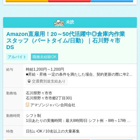
未読
Amazon直雇用！20～50代活躍中◎倉庫内作業
スタッフ（パートタイム/日勤）｜石川野々市
DS
アルバイト
職種未経験OK
時給1,200円～1,200円
給与
■昇給・昇格 一定の条件を満たした場合、契約更新の際に年2回
まで昇給の機会があります。 ■正社員登用制度あり ※月末締/翌
交通費別途支給あり
月25日支払い ※時間外手当、別途支給 ※深夜割増賃金 (22:00～
翌5:00までは時給が25%UPします) ☆給与前払い制度有！
石川県野々市市
勤務地
☆Amazon直雇用で安定して働けます！ 【試用期間】試用期間
石川県野々市市郷2丁目301
あり 試用期間の長さ：1週間 雇用形態、給与は本採用時と同じ
です。
アマゾンジャパン合同会社
シフト制
勤務時間
1日あたりの実働時間：最大8時間/日 シフト例 ・8時～17時 ・
12時～21時
日払いOK / 10名以上の大量募集
特徴