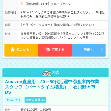
【勤務地選べます】グループホーム
9:00～17:00など ※ご希望の時間帯をご相談ください。 ※日勤、
勤務時間
夜勤のみ、変則的な勤務等も相談OK！
2ヶ月～OK ※スタート日はお気軽にご相談ください！
期間
履歴書不要
/
40～50代活躍中
/
服装自由
/
シフト勤務
/
10名以
特徴
上の大量募集
/
電話対応なし
/
パソコンスキル不要
気になる！
応募する
詳細へ
未読
Amazon直雇用！20～50代活躍中◎倉庫内作業
スタッフ（パートタイム/夜勤）｜石川野々市
DS
アルバイト
職種未経験OK
時給1,200円～1,500円
給与