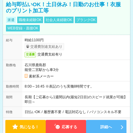
給与即払いOK！土日休み！日勤のお仕事！衣服
のプリント加工等
派遣
職種未経験OK
社会人未経験OK
ブランクOK
WEB登録・面接OK
時給1100円
給与
交通費別途支給あり
交通費支給有り
交通費
石川県鹿島郡
勤務地
能登二宮駅から車3分
素材系メーカー
8:00～16:45 ※表記のうち実働8時間です。
勤務時間
長期【ご応募から1週間以内(最短2日目)のスピード就業が可能】
期間
即日～
日払いOK
/
履歴書不要
/
電話対応なし
/
パソコンスキル不要
特徴
気になる！
応募する
詳細へ