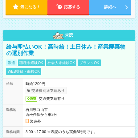
気になる！
応募する
詳細へ
未読
給与即払いOK！高時給！土日休み！産業廃棄物
の選別作業
派遣
職種未経験OK
社会人未経験OK
ブランクOK
WEB登録・面接OK
時給1200円
給与
交通費別途支給あり
交通費支給有り
交通費
石川県白山市
勤務地
西松任駅から車2分
製造外
8:00～17:00 ※表記のうち実働8時間です。
勤務時間