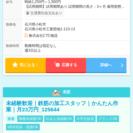
時給1,250円～1,300円
給与
【試用期間】試用期間あり 試用期間の長さ：3ヶ月 雇用形態、
給与は本採用時と同じです。
交通費別途支給あり
石川県小松市
勤務地
石川県小松市工業団地1-123-13
株式会社CTC物流
勤務時間は指定なし
勤務時間
週3日以上
気になる！
応募する
詳細へ
未読
未経験歓迎｜鉄筋の加工スタッフ｜かんたん作
業｜月23万円_125644
派遣
職種未経験OK
社会人未経験OK
大学生歓迎
ブランクOK
WEB登録・面接OK