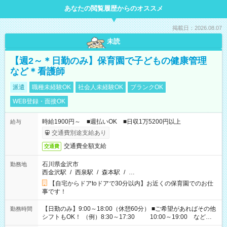
あなたの閲覧履歴からのオススメ
掲載日：2026.08.07
未読
【週2～＊日勤のみ】保育園で子どもの健康管理
など＊看護師
派遣
職種未経験OK
社会人未経験OK
ブランクOK
WEB登録・面接OK
時給1900円～ ■週払いOK ■日収1万5200円以上
給与
交通費別途支給あり
交通費全額支給
交通費
石川県金沢市
勤務地
西金沢駅
/
西泉駅
/
森本駅
/
…
【自宅からドアtoドアで30分以内】お近くの保育園でのお仕
事です！
【日勤のみ】9:00～18:00（休憩60分） ■ご希望があればその他
勤務時間
シフトもOK！ （例）8:30～17:30 10:00～19:00 など
「家族とお休みを合わせたい」 「余裕を持って夕飯の準備がし