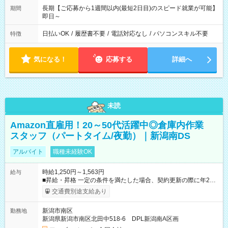
長期【ご応募から1週間以内(最短2日目)のスピード就業が可能】
期間
即日～
日払いOK
/
履歴書不要
/
電話対応なし
/
パソコンスキル不要
特徴
気になる！
応募する
詳細へ
未読
Amazon直雇用！20～50代活躍中◎倉庫内作業
スタッフ（パートタイム/夜勤）｜新潟南DS
アルバイト
職種未経験OK
時給1,250円～1,563円
給与
■昇給・昇格 一定の条件を満たした場合、契約更新の際に年2回
まで昇給の機会があります。 ■正社員登用制度あり ※月末締/翌
交通費別途支給あり
月25日支払い ※時間外手当、別途支給 ※深夜割増賃金 (22:00～
翌5:00までは時給が25%UPします) ☆給与前払い制度有！
新潟市南区
勤務地
☆Amazon直雇用で安定して働けます！ 【試用期間】試用期間
新潟県新潟市南区北田中518-6 DPL新潟南A区画
あり 試用期間の長さ：1週間 雇用形態、給与は本採用時と同じ