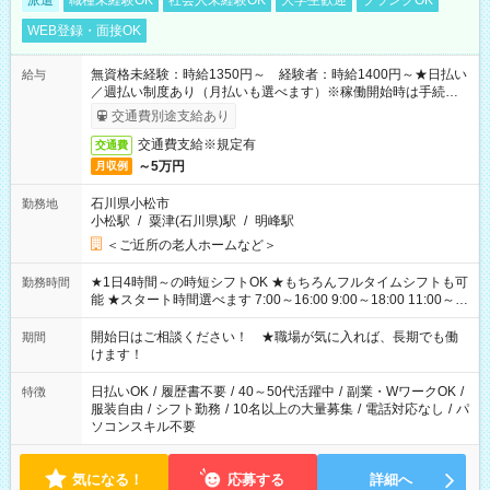
派遣
職種未経験OK
社会人未経験OK
大学生歓迎
ブランクOK
WEB登録・面接OK
無資格未経験：時給1350円～ 経験者：時給1400円～★日払い
給与
／週払い制度あり（月払いも選べます）※稼働開始時は手続き完
了次第のお支払いとなります。
交通費別途支給あり
交通費支給※規定有
交通費
～5万円
月収例
石川県小松市
勤務地
小松駅
/
粟津(石川県)駅
/
明峰駅
＜ご近所の老人ホームなど＞
★1日4時間～の時短シフトOK ★もちろんフルタイムシフトも可
勤務時間
能 ★スタート時間選べます 7:00～16:00 9:00～18:00 11:00～
20:00 など 残業なし！ ※Wワークの場合、他のお仕事と合わせ
週40時間超の就業はご案内できません ※法令に基づき、週20時
開始日はご相談ください！ ★職場が気に入れば、長期でも働
期間
間以上勤務は社会保険への加入対象となります ※労働者派遣法
けます！
（日雇い派遣の原則禁止）により、短時間・短期間の就業はご
案内が難しい場合があります
日払いOK
/
履歴書不要
/
40～50代活躍中
/
副業・WワークOK
/
特徴
服装自由
/
シフト勤務
/
10名以上の大量募集
/
電話対応なし
/
パ
ソコンスキル不要
気になる！
応募する
詳細へ