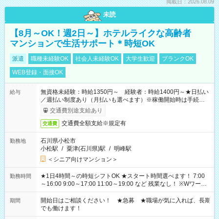
掲載日：2026.08.09
未読
【8月～OK！週2日～】ホテルライクな高齢者
マンションで生活サポート＊時短OK
派遣
職種未経験OK
社会人未経験OK
大学生歓迎
ブランクOK
WEB登録・面接OK
無資格未経験：時給1350円～ 経験者：時給1400円～★日払い
給与
／週払い制度あり（月払いも選べます）※稼働開始時は手続き完
了次第のお支払いとなります。
交通費別途支給あり
交通費全額支給※規定有
交通費
石川県小松市
勤務地
小松駅
/
粟津(石川県)駅
/
明峰駅
＜シニア向けマンション＞
★1日4時間～の時短シフトOK ★スタート時間選べます！ 7:00
勤務時間
～16:00 9:00～17:00 11:00～19:00 など 残業なし！ ※Wワーク
の場合、他のお仕事と合わせ週40時間超の就業はご案内できま
せん ※法令に基づき、週20時間以上勤務は社会保険への加入対
開始日はご相談ください！ ★急募 ★職場が気に入れば、長期
期間
象となります ※労働者派遣法（日雇い派遣の原則禁止）によ
でも働けます！
り、短時間・短期間の就業はご案内が難しい場合があります