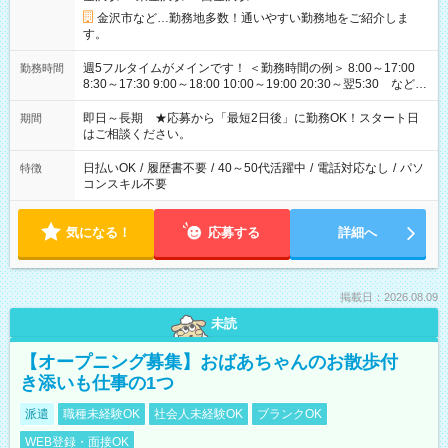
金沢市など…勤務地多数！通いやすい勤務地をご紹介しま
す。
週5フルタイムがメインです！ ＜勤務時間の例＞ 8:00～17:00
勤務時間
8:30～17:30 9:00～18:00 10:00～19:00 20:30～翌5:30 など ★
その他にも勤務時間多数！ 日勤のみ、残業なし、交替制など
ご希望を教えてください！
即日～長期 ★応募から「最短2日後」に勤務OK！スタート日
期間
はご相談ください。
日払いOK
/
履歴書不要
/
40～50代活躍中
/
電話対応なし
/
パソ
特徴
コンスキル不要
気になる！
応募する
詳細へ
掲載日：2026.08.09
未読
【オープニング募集】おばあちゃんのお散歩付
き添いも仕事の1つ
派遣
職種未経験OK
社会人未経験OK
ブランクOK
WEB登録・面接OK