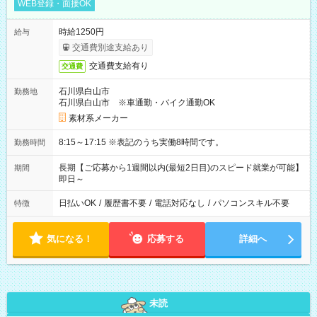
WEB登録・面接OK
時給1250円
給与
交通費別途支給あり
交通費支給有り
交通費
石川県白山市
勤務地
石川県白山市 ※車通勤・バイク通勤OK
素材系メーカー
8:15～17:15 ※表記のうち実働8時間です。
勤務時間
長期【ご応募から1週間以内(最短2日目)のスピード就業が可能】
期間
即日～
日払いOK
/
履歴書不要
/
電話対応なし
/
パソコンスキル不要
特徴
気になる！
応募する
詳細へ
未読