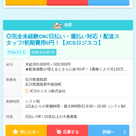
未読
◎完全未経験OK/日払い・週払い対応！配送ス
タッフ/初期費用0円！【JCSロジスコ】
アルバイト
職種未経験OK
月給300,000円～500,000円
給与
★配達個数が増えるとさらに給与UP！ 1番稼ぐ人で月120万ほ
ど！ ・主要都市エリア 月収55万円／週5日稼働 月収65万~112
万円／週6日稼働 ・地方郊外エリア 月収40万円／週5日稼働 月
石川県鹿島郡
勤務地
収40万円~50万円／週6日稼働 ＜モデルイメージ＞ ■月収50万
石川県鹿島郡中能登町
円 (27歳男性/江東区在住)※元建築関係 1日150個配達×25日勤務
JCSロジスコ株式会社
(日休み) ■月収80万円(43歳男性/墨田区在住)※元営業 1日200個
配達×25日勤務(月休み) 【試用期間】試用期間なし
シフト制
勤務時間
1日あたりの実働時間：最大8時間/日 8:00～20:00（シフト制/実
働8時間） ※週5日勤務（場所次第では週4も有り） ※配達状況
によって時間外での勤務可能性有り ※案件により多少の前後あ
日払いOK / 10名以上の大量募集
特徴
り ※配達が完了次第、帰社OKです
気になる！
応募する
詳細へ