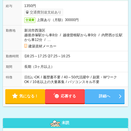
1350円
給与
交通費別途支給あり
上限あり（月額）30000円
交通費
新潟市西蒲区
勤務地
越後赤塚駅から車8分
/
越後曽根駅から車9分
/
内野西が丘駅
から車12分
/
…
建築資材メーカー
➀8:25～17:25 ➁7:25～16:25
勤務時間
長期（3ヶ月以上）
期間
日払いOK
/
履歴書不要
/
40～50代活躍中
/
副業・Wワーク
特徴
OK
/
10名以上の大量募集
/
パソコンスキル不要
気になる！
応募する
詳細へ
未読