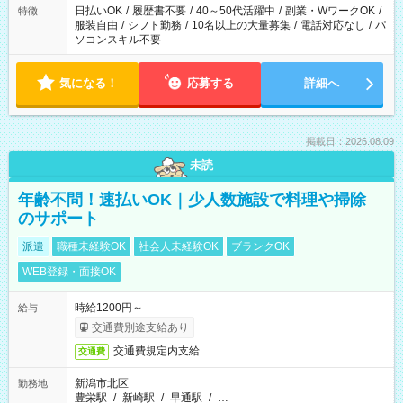
日払いOK
/
履歴書不要
/
40～50代活躍中
/
副業・WワークOK
/
特徴
服装自由
/
シフト勤務
/
10名以上の大量募集
/
電話対応なし
/
パ
ソコンスキル不要
気になる！
応募する
詳細へ
掲載日：2026.08.09
未読
年齢不問！速払いOK｜少人数施設で料理や掃除
のサポート
派遣
職種未経験OK
社会人未経験OK
ブランクOK
WEB登録・面接OK
時給1200円～
給与
交通費別途支給あり
交通費規定内支給
交通費
新潟市北区
勤務地
豊栄駅
/
新崎駅
/
早通駅
/
…