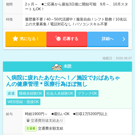
たい」 「できれば残業はしたくない」 など、ご希望があれば教
2ヶ月～ ■ご応募から最短3日後に開始可能 9月～、10月スタ
期間
えてくださいね。 ※Wワーク希望の方へ 今ご覧のお仕事で希望
ートもOK！
する勤務時間と、もう1つのお仕事の勤務時間。 合計で週40時
間を超える場合は応募できません
履歴書不要
/
40～50代活躍中
/
服装自由
/
シフト勤務
/
10名以
特徴
上の大量募集
/
電話対応なし
/
パソコンスキル不要
気になる！
応募する
詳細へ
掲載日：2026.08.07
未読
＼病院に疲れたあなたへ！／施設でおばあちゃ
んの健康管理＊医療行為ほぼ無し
派遣
職種未経験OK
社会人未経験OK
ブランクOK
WEB登録・面接OK
時給1900円～ ■週払いOK ■日収1万5200円以上
給与
交通費別途支給あり
交通費全額支給
交通費