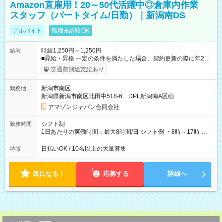
Amazon直雇用！20～50代活躍中◎倉庫内作業
スタッフ（パートタイム/日勤）｜新潟南DS
アルバイト
職種未経験OK
時給1,250円～1,250円
給与
■昇給・昇格 一定の条件を満たした場合、契約更新の際に年2回
まで昇給の機会があります。 ■正社員登用制度あり ※月末締/翌
交通費別途支給あり
月25日支払い ※時間外手当、別途支給 ※深夜割増賃金 (22:00～
翌5:00までは時給が25%UPします) ☆給与前払い制度有！
新潟市南区
勤務地
☆Amazon直雇用で安定して働けます！ 【試用期間】試用期間
新潟県新潟市南区北田中518-6 DPL新潟南A区画
あり 試用期間の長さ：1週間 雇用形態、給与は本採用時と同じ
です。
アマゾンジャパン合同会社
シフト制
勤務時間
1日あたりの実働時間：最大8時間/日 シフト例 ・8時～17時 ・
12時～21時
日払いOK / 10名以上の大量募集
特徴
気になる！
応募する
詳細へ