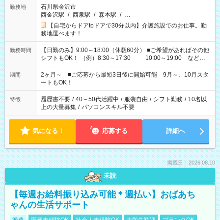
石川県金沢市
勤務地
西金沢駅
/
西泉駅
/
森本駅
/
…
【自宅からドアtoドアで30分以内】介護施設でのお仕事。勤
務地選べます！
【日勤のみ】9:00～18:00（休憩60分） ■ご希望があればその他
勤務時間
シフトもOK！ （例）8:30～17:30 10:00～19:00 など
「家族とお休みを合わせたい」 「できれば残業はしたくない」
など、あなたのご希望に沿ったお仕事をご紹介します！ ※Wワ
2ヶ月～ ■ご応募から最短3日後に開始可能 9月～、10月スタ
期間
ーク希望の方へ 今ご覧のお仕事で希望する勤務時間と、もう1つ
ートもOK！
のお仕事の勤務時間。 合計で週40時間を超える場合は応募でき
ません
履歴書不要
/
40～50代活躍中
/
服装自由
/
シフト勤務
/
10名以
特徴
上の大量募集
/
パソコンスキル不要
気になる！
応募する
詳細へ
掲載日：2026.08.10
未読
【毎週お給料振り込み可能＊週払い】おばあち
ゃんの生活サポート