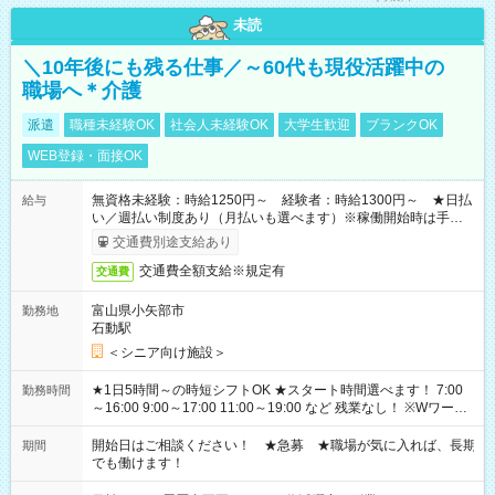
未読
＼10年後にも残る仕事／～60代も現役活躍中の
職場へ＊介護
派遣
職種未経験OK
社会人未経験OK
大学生歓迎
ブランクOK
WEB登録・面接OK
無資格未経験：時給1250円～ 経験者：時給1300円～ ★日払
給与
い／週払い制度あり（月払いも選べます）※稼働開始時は手続き
完了次第のお支払いとなります。
交通費別途支給あり
交通費全額支給※規定有
交通費
富山県小矢部市
勤務地
石動駅
＜シニア向け施設＞
★1日5時間～の時短シフトOK ★スタート時間選べます！ 7:00
勤務時間
～16:00 9:00～17:00 11:00～19:00 など 残業なし！ ※Wワーク
の場合、他のお仕事と合わせ週40時間超の就業はご案内できま
せん ※法令に基づき、週20時間以上勤務は社会保険への加入対
開始日はご相談ください！ ★急募 ★職場が気に入れば、長期
期間
象となります ※労働者派遣法（日雇い派遣の原則禁止）によ
でも働けます！
り、短時間・短期間の就業はご案内が難しい場合があります