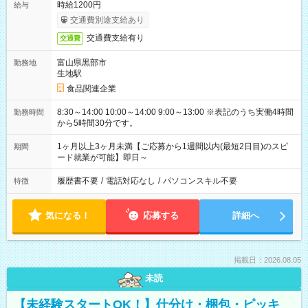
時給1200円
給与
交通費別途支給あり
交通費支給有り
交通費
富山県黒部市
勤務地
生地駅
食品関連企業
8:30～14:00 10:00～14:00 9:00～13:00 ※表記のうち実働4時間
勤務時間
から5時間30分です。
1ヶ月以上3ヶ月未満【ご応募から1週間以内(最短2日目)のスピ
期間
ード就業が可能】即日～
履歴書不要
/
電話対応なし
/
パソコンスキル不要
特徴
気になる！
応募する
詳細へ
掲載日：2026.08.05
未読
【未経験スタートOK！】仕分け・梱包・ピッキ