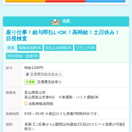
未読
座り仕事！給与即払いOK！高時給！土日休み！
目視検査
派遣
職種未経験OK
社会人未経験OK
ブランクOK
WEB登録・面接OK
時給1200円
給与
交通費別途支給あり
交通費支給有り
交通費
富山県富山市
勤務地
富山県富山市車6分 ※車通勤・バイク通勤OK
自動車輸送関係
8:00～16:45 ※表記のうち実働7時間40分です。
勤務時間
長期【ご応募から1週間以内(最短2日目)のスピード就業が可能】
期間
即日～