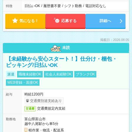
日払いOK
/
履歴書不要
/
シフト勤務
/
電話対応なし
特徴
気になる！
応募する
詳細へ
掲載日：2026.08.05
未読
【未経験から安心スタート！】仕分け・梱包・
ピッキング/日払いOK
派遣
職種未経験OK
社会人未経験OK
ブランクOK
WEB登録・面接OK
時給1200円
給与
交通費別途支給あり
交通費規定内支給
交通費
富山県富山市
勤務地
越中八尾駅から車5分
軽作業・物流・配送系