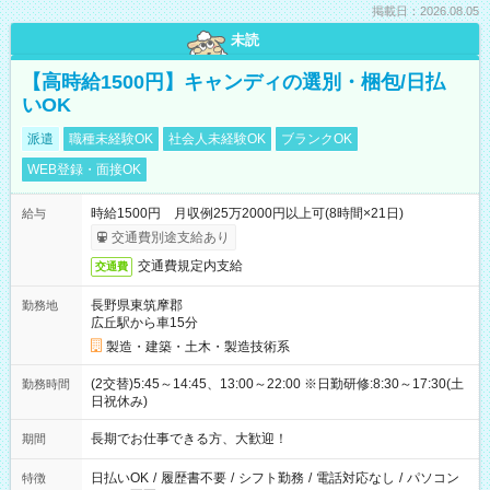
掲載日：2026.08.05
未読
【高時給1500円】キャンディの選別・梱包/日払
いOK
派遣
職種未経験OK
社会人未経験OK
ブランクOK
WEB登録・面接OK
時給1500円 月収例25万2000円以上可(8時間×21日)
給与
交通費別途支給あり
交通費規定内支給
交通費
長野県東筑摩郡
勤務地
広丘駅から車15分
製造・建築・土木・製造技術系
(2交替)5:45～14:45、13:00～22:00 ※日勤研修:8:30～17:30(土
勤務時間
日祝休み)
長期でお仕事できる方、大歓迎！
期間
日払いOK
/
履歴書不要
/
シフト勤務
/
電話対応なし
/
パソコン
特徴