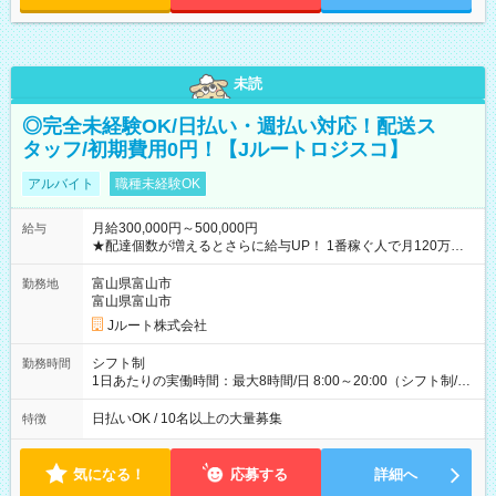
未読
◎完全未経験OK/日払い・週払い対応！配送ス
タッフ/初期費用0円！【Jルートロジスコ】
アルバイト
職種未経験OK
月給300,000円～500,000円
給与
★配達個数が増えるとさらに給与UP！ 1番稼ぐ人で月120万ほ
ど！ ・主要都市エリア 月収55万円／週5日稼働 月収65万~112
万円／週6日稼働 ・地方郊外エリア 月収40万円／週5日稼働 月
富山県富山市
勤務地
収40万円~50万円／週6日稼働 ＜モデルイメージ＞ ■月収50万
富山県富山市
円 (27歳男性/江東区在住)※元建築関係 1日150個配達×25日勤務
Jルート株式会社
(日休み) ■月収80万円(43歳男性/墨田区在住)※元営業 1日200個
配達×25日勤務(月休み) 【試用期間】試用期間なし
シフト制
勤務時間
1日あたりの実働時間：最大8時間/日 8:00～20:00（シフト制/実
働8時間） ※週5日勤務（場所次第では週4も有り） ※配達状況
によって時間外での勤務可能性有り ※案件により多少の前後あ
日払いOK / 10名以上の大量募集
特徴
り ※配達が完了次第、帰社OKです
気になる！
応募する
詳細へ