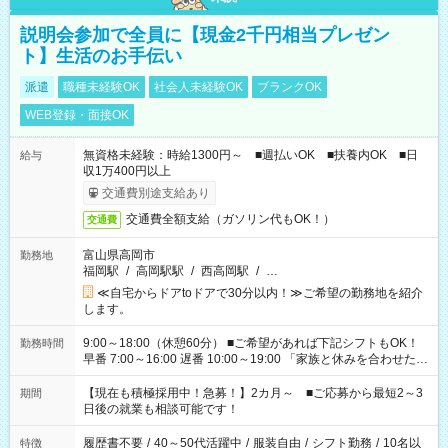
説明会参加で全員に【現金2千円相当プレゼン
ト】生活のお手伝い
派遣
職種未経験OK
社会人未経験OK
ブランクOK
WEB登録・面接OK
無資格未経験：時給1300円～ ■週払いOK ■扶養内OK ■日
給与
収1万400円以上
交通費別途支給あり
交通費全額支給（ガソリン代もOK！）
交通費
富山県高岡市
勤務地
福岡駅
/
高岡駅駅
/
西高岡駅
/
…
≪自宅からドアtoドアで30分以内！≫ご希望の勤務地を紹介
します。
9:00～18:00（休憩60分） ■ご希望があれば下記シフトもOK！
勤務時間
早番 7:00～16:00 遅番 10:00～19:00 「家族と休みを合わせた
い」 「余裕を持って夕飯の準備がしたい」 「できれば残業はし
たくない」 など、ご希望を教えてくださいね。 ※Wワーク希望
【現在も積極採用中！急募！】2カ月～ ■ご応募から最短2～3
期間
の方へ 今ご覧のお仕事で希望する勤務時間と、もう1つのお仕事
日後の就業も相談可能です！
の勤務時間。 合計で週40時間を超える場合は応募できません。
履歴書不要
/
40～50代活躍中
/
服装自由
/
シフト勤務
/
10名以
特徴