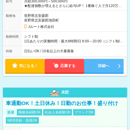
月給300,000円～500,000円
給与
★配達個数が増えるとさらに給与UP！ 1番稼ぐ人で月120万ほ
ど！ ・主要都市エリア 月収55万円／週5日稼働 月収65万~112
万円／週6日稼働 ・地方郊外エリア 月収40万円／週5日稼働 月
長野県北安曇郡
勤務地
収40万円~50万円／週6日稼働 ＜モデルイメージ＞ ■月収50万
長野県北安曇郡池田町
円 (27歳男性/江東区在住)※元建築関係 1日150個配達×25日勤務
Jルート株式会社
(日休み) ■月収80万円(43歳男性/墨田区在住)※元営業 1日200個
配達×25日勤務(月休み) 【試用期間】試用期間なし
シフト制
勤務時間
1日あたりの実働時間：最大8時間/日 8:00～20:00（シフト制/実
働8時間） ※週5日勤務（場所次第では週4も有り） ※配達状況
によって時間外での勤務可能性有り ※案件により多少の前後あ
日払いOK / 10名以上の大量募集
特徴
り ※配達が完了次第、帰社OKです
気になる！
応募する
詳細へ
未読
車通勤OK！土日休み！日勤のお仕事！盛り付け
派遣
職種未経験OK
社会人未経験OK
ブランクOK
WEB登録・面接OK