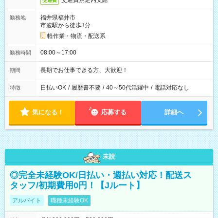
交通費規定内支給
交通費
福井県福井市
勤務地
市波駅から徒歩3分
軽作業・物流・配送系
08:00～17:00
勤務時間
長期でお仕事できる方、大歓迎！
期間
日払いOK
/
履歴書不要
/
40～50代活躍中
/
電話対応なし
特徴
気になる！
応募する
詳細へ
未読
◎完全未経験OK/日払い・週払い対応！配送ス
タッフ/初期費用0円！【Jルート】
アルバイト
職種未経験OK