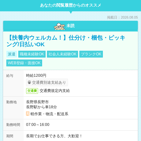
あなたの閲覧履歴からのオススメ
掲載日：2026.08.05
未読
【扶養内ウェルカム！】仕分け・梱包・ピッキ
ング/日払いOK
派遣
職種未経験OK
社会人未経験OK
ブランクOK
WEB登録・面接OK
時給1200円
給与
交通費別途支給あり
交通費規定内支給
交通費
長野県長野市
勤務地
長野駅から車18分
軽作業・物流・配送系
07:00～16:00
勤務時間
長期でお仕事できる方、大歓迎！
期間