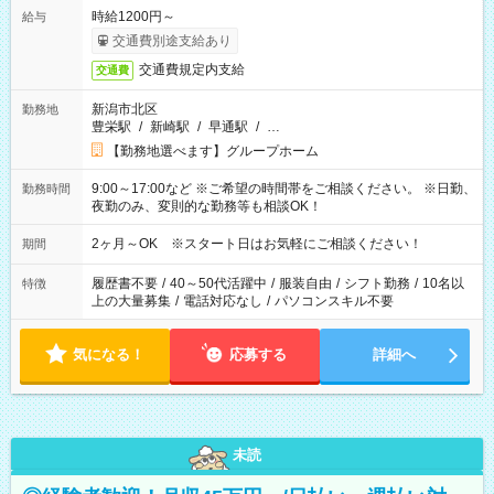
時給1200円～
給与
交通費別途支給あり
交通費規定内支給
交通費
新潟市北区
勤務地
豊栄駅
/
新崎駅
/
早通駅
/
…
【勤務地選べます】グループホーム
9:00～17:00など ※ご希望の時間帯をご相談ください。 ※日勤、
勤務時間
夜勤のみ、変則的な勤務等も相談OK！
2ヶ月～OK ※スタート日はお気軽にご相談ください！
期間
履歴書不要
/
40～50代活躍中
/
服装自由
/
シフト勤務
/
10名以
特徴
上の大量募集
/
電話対応なし
/
パソコンスキル不要
気になる！
応募する
詳細へ
未読