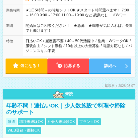
★1日5時間～の時短シフトOK ★スタート時間選べます！ 7:00
勤務時間
～16:00 9:00～17:00 11:00～19:00 など 残業なし！ ※Wワーク
の場合、他のお仕事と合わせ週40時間超の就業はご案内できま
せん ※法令に基づき、週20時間以上勤務は社会保険への加入対
開始日はご相談ください！ ★急募 ★職場が気に入れば、長期
期間
象となります ※労働者派遣法（日雇い派遣の原則禁止）によ
でも働けます！
り、短時間・短期間の就業はご案内が難しい場合があります
日払いOK
/
履歴書不要
/
40～50代活躍中
/
副業・WワークOK
/
特徴
服装自由
/
シフト勤務
/
10名以上の大量募集
/
電話対応なし
/
パ
ソコンスキル不要
気になる！
応募する
詳細へ
掲載日：2026.08.07
未読
年齢不問！速払いOK｜少人数施設で料理や掃除
のサポート
派遣
職種未経験OK
社会人未経験OK
ブランクOK
WEB登録・面接OK