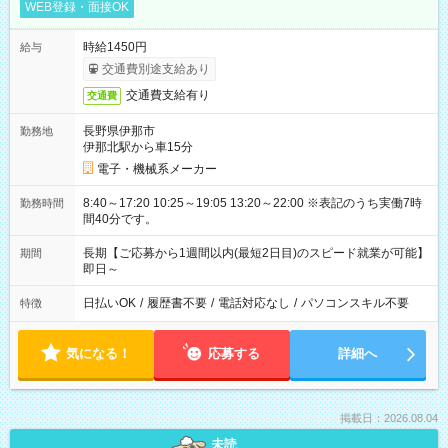
WEB登録・面接OK
時給1450円
給与
交通費別途支給あり
交通費支給有り
交通費
長野県伊那市
勤務地
伊那北駅から車15分
電子・機械系メーカー
8:40～17:20 10:25～19:05 13:20～22:00 ※表記のうち実働7時
勤務時間
間40分です。
長期【ご応募から1週間以内(最短2日目)のスピード就業が可能】
期間
即日～
日払いOK
/
履歴書不要
/
電話対応なし
/
パソコンスキル不要
特徴
気になる！
応募する
詳細へ
掲載日：2026.08.04
未読