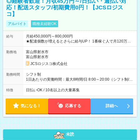
◎経験者歓迎！月収45万円～/日払い・週払い対
応！配送スタッフ/初期費用0円！【JCSロジス
コ】
アルバイト
職種未経験OK
月給450,000円～800,000円
給与
★配達個数が増えるとさらに給与UP！ 1番稼ぐ人で月120万ほ
ど！ ・主要都市エリア 月収55万円／週5日稼働 月収65万~112
万円／週6日稼働 ・地方郊外エリア 月収40万円／週5日稼働 月
富山県射水市
勤務地
収40万円~50万円／週6日稼働 ＜モデルイメージ＞ ■月収50万
富山県射水市
円 (27歳男性/江東区在住)※元建築関係 1日150個配達×25日勤務
JCSロジスコ株式会社
(日休み) ■月収80万円(43歳男性/墨田区在住)※元営業 1日200個
配達×25日勤務(月休み) 【試用期間】試用期間なし
シフト制
勤務時間
1日あたりの実働時間：最大8時間/日 8:00～20:00（シフト制/実
働8時間） ※週5日勤務（場所次第では週4も有り） ※配達状況
によって時間外での勤務可能性有り ※案件により多少の前後あ
日払いOK / 10名以上の大量募集
特徴
り ※配達が完了次第、帰社OKです
気になる！
応募する
詳細へ
未読