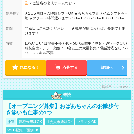
＜ご近所の老人ホームなど＞
★1日5時間～の時短シフトOK ★もちろんフルタイムシフトも可
勤務時間
能 ★スタート時間選べます 7:00～16:00 9:00～18:00 11:00～
20:00 など 残業なし！ ※Wワークの場合、他のお仕事と合わせ
週40時間超の就業はご案内できません ※法令に基づき、週20時
開始日はご相談ください！ ★職場が気に入れば、長期でも働
期間
間以上勤務は社会保険への加入対象となります ※労働者派遣法
けます！
（日雇い派遣の原則禁止）により、短時間・短期間の就業はご
案内が難しい場合があります
日払いOK
/
履歴書不要
/
40～50代活躍中
/
副業・WワークOK
/
特徴
服装自由
/
シフト勤務
/
10名以上の大量募集
/
電話対応なし
/
パ
ソコンスキル不要
気になる！
応募する
詳細へ
掲載日：2026.08.07
未読
【オープニング募集】おばあちゃんのお散歩付
き添いも仕事の1つ
派遣
職種未経験OK
社会人未経験OK
ブランクOK
WEB登録・面接OK