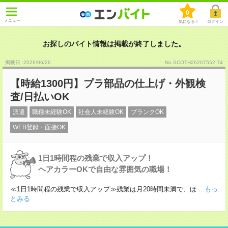
0
メニュー
気になる！
ログイン
お探しのバイト情報は掲載が終了しました。
掲載日 :2026
/
06
/
26
No.SCOTH26207552-T4
【時給1300円】プラ部品の仕上げ・外観検
査/日払いOK
派遣
職種未経験OK
社会人未経験OK
ブランクOK
WEB登録・面接OK
1日1時間程の残業で収入アップ！
ヘアカラーOKで自由な雰囲気の職場！
≪1日1時間程の残業で収入アップ≫残業は月20時間未満で、ほ
...もっ
とみる