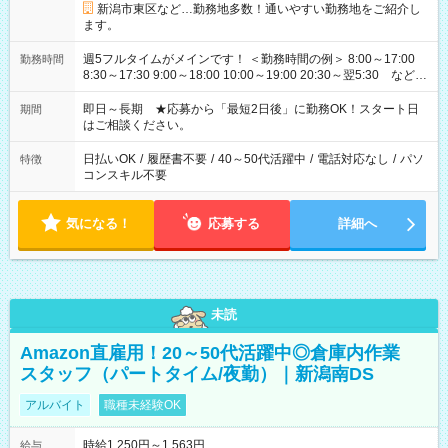
新潟市東区など…勤務地多数！通いやすい勤務地をご紹介し
ます。
週5フルタイムがメインです！ ＜勤務時間の例＞ 8:00～17:00
勤務時間
8:30～17:30 9:00～18:00 10:00～19:00 20:30～翌5:30 など ★
その他にも勤務時間多数！ 日勤のみ、残業なし、交替制など
ご希望を教えてください！
即日～長期 ★応募から「最短2日後」に勤務OK！スタート日
期間
はご相談ください。
日払いOK
/
履歴書不要
/
40～50代活躍中
/
電話対応なし
/
パソ
特徴
コンスキル不要
気になる！
応募する
詳細へ
未読
Amazon直雇用！20～50代活躍中◎倉庫内作業
スタッフ（パートタイム/夜勤）｜新潟南DS
アルバイト
職種未経験OK
時給1,250円～1,563円
給与