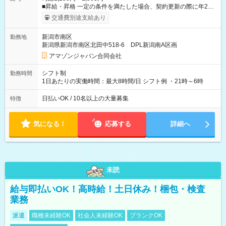
■昇給・昇格 一定の条件を満たした場合、契約更新の際に年2回
まで昇給の機会があります。 ■正社員登用制度あり ※月末締/翌
交通費別途支給あり
月25日支払い ※時間外手当、別途支給 ※深夜割増賃金 (22:00～
翌5:00までは時給が25%UPします) ☆給与前払い制度有！
新潟市南区
勤務地
☆Amazon直雇用で安定して働けます！ 【試用期間】試用期間
新潟県新潟市南区北田中518-6 DPL新潟南A区画
あり 試用期間の長さ：1週間 雇用形態、給与は本採用時と同じ
です。
アマゾンジャパン合同会社
シフト制
勤務時間
1日あたりの実働時間：最大8時間/日 シフト例 ・21時～6時
日払いOK / 10名以上の大量募集
特徴
気になる！
応募する
詳細へ
未読
給与即払いOK！高時給！土日休み！梱包・検査
業務
派遣
職種未経験OK
社会人未経験OK
ブランクOK