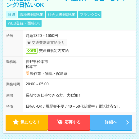
ング/日払いOK
派遣
職種未経験OK
社会人未経験OK
ブランクOK
WEB登録・面接OK
時給1320～1650円
給与
交通費別途支給あり
交通費規定内支給
交通費
長野県松本市
勤務地
松本市
軽作業・物流・配送系
20:00～05:00
勤務時間
長期でお仕事できる方、大歓迎！
期間
日払いOK
/
履歴書不要
/
40～50代活躍中
/
電話対応なし
特徴
気になる！
応募する
詳細へ