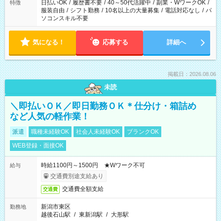
日払いOK
/
履歴書不要
/
40～50代活躍中
/
副業・WワークOK
/
特徴
服装自由
/
シフト勤務
/
10名以上の大量募集
/
電話対応なし
/
パ
ソコンスキル不要
気になる！
応募する
詳細へ
掲載日：2026.08.06
未読
＼即払いＯＫ／即日勤務ＯＫ＊仕分け・箱詰め
など人気の軽作業！
派遣
職種未経験OK
社会人未経験OK
ブランクOK
WEB登録・面接OK
時給1100円～1500円 ★Wワーク不可
給与
交通費別途支給あり
交通費全額支給
交通費
新潟市東区
勤務地
越後石山駅
/
東新潟駅
/
大形駅