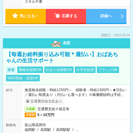
スキル不要
気になる！
応募する
詳細へ
掲載日：2026.08.04
未読
【毎週お給料振り込み可能＊週払い】おばあち
ゃんの生活サポート
派遣
職種未経験OK
社会人未経験OK
大学生歓迎
ブランクOK
WEB登録・面接OK
無資格未経験：時給1250円～ 経験者：時給1300円～★日払い
給与
／週払い制度あり（月払いも選べます）※稼働開始時は手続き完
了次第のお支払いとなります。
交通費別途支給あり
交通費支給※規定有
交通費
5～10万円
月収例
富山県高岡市
勤務地
福岡駅
/
高岡駅
/
高岡駅駅
/
…