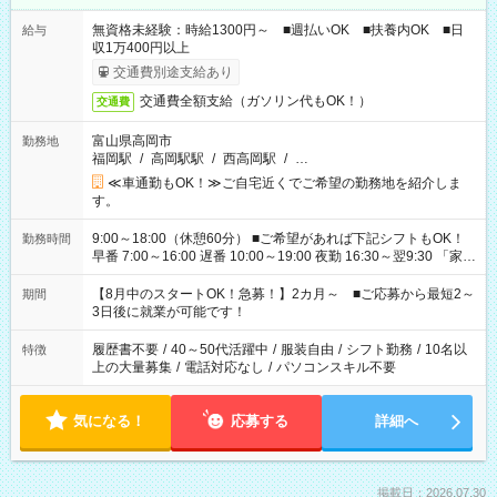
無資格未経験：時給1300円～ ■週払いOK ■扶養内OK ■日
給与
収1万400円以上
交通費別途支給あり
交通費全額支給（ガソリン代もOK！）
交通費
富山県高岡市
勤務地
福岡駅
/
高岡駅駅
/
西高岡駅
/
…
≪車通勤もOK！≫ご自宅近くでご希望の勤務地を紹介しま
す。
9:00～18:00（休憩60分） ■ご希望があれば下記シフトもOK！
勤務時間
早番 7:00～16:00 遅番 10:00～19:00 夜勤 16:30～翌9:30 「家族
と休みを合わせたい」 「余裕を持って夕飯の準備がしたい」
「できれば残業はしたくない」 など、ご希望を教えてください
【8月中のスタートOK！急募！】2カ月～ ■ご応募から最短2～
期間
ね。 ※Wワーク希望の方へ 今ご覧のお仕事で希望する勤務時間
3日後に就業が可能です！
と、もう1つのお仕事の勤務時間。 合計で週40時間を超える場
合は応募できません。
履歴書不要
/
40～50代活躍中
/
服装自由
/
シフト勤務
/
10名以
特徴
上の大量募集
/
電話対応なし
/
パソコンスキル不要
気になる！
応募する
詳細へ
掲載日：2026.07.30