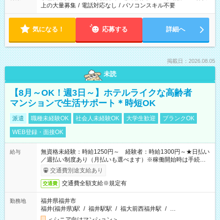
上の大量募集
/
電話対応なし
/
パソコンスキル不要
気になる！
応募する
詳細へ
掲載日：2026.08.05
未読
【8月～OK！週3日～】ホテルライクな高齢者
マンションで生活サポート＊時短OK
派遣
職種未経験OK
社会人未経験OK
大学生歓迎
ブランクOK
WEB登録・面接OK
無資格未経験：時給1250円～ 経験者：時給1300円～★日払い
給与
／週払い制度あり（月払いも選べます）※稼働開始時は手続き完
了次第のお支払いとなります。
交通費別途支給あり
交通費全額支給※規定有
交通費
福井県福井市
勤務地
福井(福井県)駅
/
福井駅駅
/
福大前西福井駅
/
…
＜シニア向けマンション＞