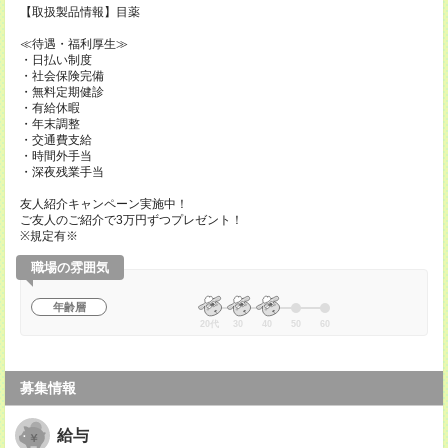
【取扱製品情報】目薬
≪待遇・福利厚生≫
・日払い制度
・社会保険完備
・無料定期健診
・有給休暇
・年末調整
・交通費支給
・時間外手当
・深夜残業手当
友人紹介キャンペーン実施中！
ご友人のご紹介で3万円ずつプレゼント！
※規定有※
職場の雰囲気
年齢層
20代
30
40
50
60
募集情報
給与