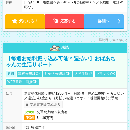
日払いOK
/
履歴書不要
/
40～50代活躍中
/
シフト勤務
/
電話対
特徴
応なし
気になる！
応募する
詳細へ
掲載日：2026.08.08
未読
【毎週お給料振り込み可能＊週払い】おばあち
ゃんの生活サポート
派遣
職種未経験OK
社会人未経験OK
大学生歓迎
ブランクOK
WEB登録・面接OK
無資格未経験：時給1250円～ 経験者：時給1300円～★日払い
給与
／週払い制度あり（月払いも選べます）※稼働開始時は手続き完
了次第のお支払いとなります。
交通費別途支給あり
交通費支給※規定有
交通費
5～10万円
月収例
福井県鯖江市
勤務地