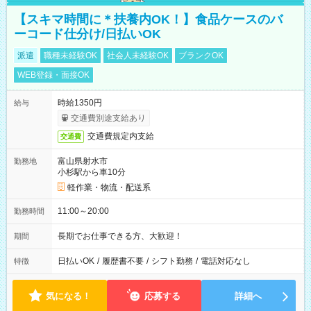
【スキマ時間に＊扶養内OK！】食品ケースのバ
ーコード仕分け/日払いOK
派遣
職種未経験OK
社会人未経験OK
ブランクOK
WEB登録・面接OK
時給1350円
給与
交通費別途支給あり
交通費規定内支給
交通費
富山県射水市
勤務地
小杉駅から車10分
軽作業・物流・配送系
11:00～20:00
勤務時間
長期でお仕事できる方、大歓迎！
期間
日払いOK
/
履歴書不要
/
シフト勤務
/
電話対応なし
特徴
気になる！
応募する
詳細へ