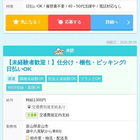
日払いOK
/
履歴書不要
/
40～50代活躍中
/
電話対応なし
特徴
気になる！
応募する
詳細へ
掲載日：2026.08.05
未読
【未経験者歓迎！】仕分け・梱包・ピッキング/
日払いOK
派遣
職種未経験OK
社会人未経験OK
ブランクOK
WEB登録・面接OK
時給1300円
給与
交通費別途支給あり
交通費規定内支給
交通費
富山県富山市
勤務地
越中八尾駅から車8分
軽作業・物流・配送系