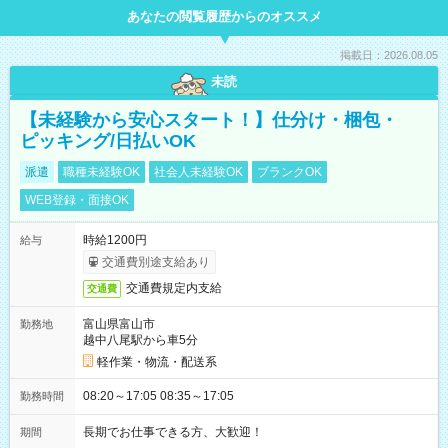
あなたの閲覧履歴からのオススメ
掲載日：2026.08.05
未読
【未経験から安心スタート！】仕分け・梱包・
ピッキング/日払いOK
派遣
職種未経験OK
社会人未経験OK
ブランクOK
WEB登録・面接OK
時給1200円
給与
交通費別途支給あり
交通費規定内支給
交通費
富山県富山市
勤務地
越中八尾駅から車5分
軽作業・物流・配送系
08:20～17:05 08:35～17:05
勤務時間
長期でお仕事できる方、大歓迎！
期間