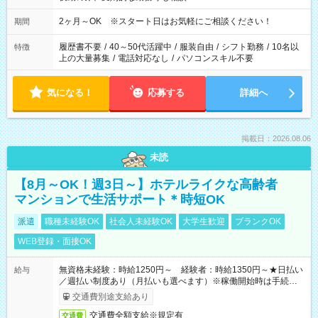
2ヶ月～OK ※スタート日はお気軽にご相談ください！
期間
履歴書不要
/
40～50代活躍中
/
服装自由
/
シフト勤務
/
10名以
特徴
上の大量募集
/
電話対応なし
/
パソコンスキル不要
気になる！
応募する
詳細へ
掲載日：2026.08.06
未読
【8月～OK！週3日～】ホテルライクな高齢者
マンションで生活サポート＊時短OK
派遣
職種未経験OK
社会人未経験OK
大学生歓迎
ブランクOK
WEB登録・面接OK
無資格未経験：時給1250円～ 経験者：時給1350円～★日払い
給与
／週払い制度あり（月払いも選べます）※稼働開始時は手続き完
了次第のお支払いとなります。
交通費別途支給あり
交通費全額支給※規定有
交通費