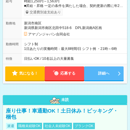
時給1,250円～1,563円
給与
■昇給・昇格 一定の条件を満たした場合、契約更新の際に年2回
まで昇給の機会があります。 ■正社員登用制度あり ※月末締/翌
交通費別途支給あり
月25日支払い ※時間外手当、別途支給 ※深夜割増賃金 (22:00～
翌5:00までは時給が25%UPします) ☆給与前払い制度有！
新潟市南区
勤務地
☆Amazon直雇用で安定して働けます！ 【試用期間】試用期間
新潟県新潟市南区北田中518-6 DPL新潟南A区画
あり 試用期間の長さ：1週間 雇用形態、給与は本採用時と同じ
です。
アマゾンジャパン合同会社
シフト制
勤務時間
1日あたりの実働時間：最大8時間/日 シフト例 ・21時～6時
日払いOK / 10名以上の大量募集
特徴
気になる！
応募する
詳細へ
未読
座り仕事！車通勤OK！土日休み！ピッキング・
梱包
派遣
職種未経験OK
社会人未経験OK
ブランクOK