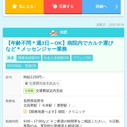
気になる！
応募する
詳細へ
掲載日：2026.08.04
未読
【年齢不問＊週3日～OK】病院内でカルテ運び
など＊メッセンジャー業務
派遣
職種未経験OK
社会人未経験OK
ブランクOK
WEB登録・面接OK
時給1150円～
給与
交通費別途支給あり
交通費規定内支給
交通費
長野県長野市
勤務地
北長野駅
/
今井駅
/
豊野駅
/
…
【勤務地選べます】病院・クリニック
9:00～17:00など ※ご希望の時間帯をご相談ください。 ※日勤、
勤務時間
夜勤のみ、変則的な勤務等も相談OK！