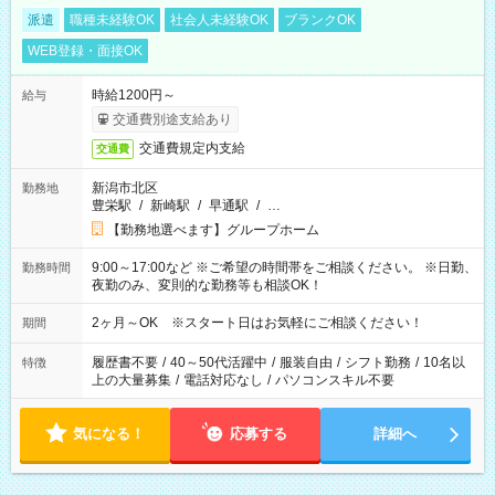
派遣
職種未経験OK
社会人未経験OK
ブランクOK
WEB登録・面接OK
時給1200円～
給与
交通費別途支給あり
交通費規定内支給
交通費
新潟市北区
勤務地
豊栄駅
/
新崎駅
/
早通駅
/
…
【勤務地選べます】グループホーム
9:00～17:00など ※ご希望の時間帯をご相談ください。 ※日勤、
勤務時間
夜勤のみ、変則的な勤務等も相談OK！
2ヶ月～OK ※スタート日はお気軽にご相談ください！
期間
履歴書不要
/
40～50代活躍中
/
服装自由
/
シフト勤務
/
10名以
特徴
上の大量募集
/
電話対応なし
/
パソコンスキル不要
気になる！
応募する
詳細へ