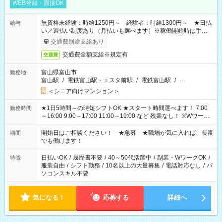
WEB登録・面接OK
無資格未経験：時給1250円～ 経験者：時給1300円～ ★日払
給与
い／週払い制度あり（月払いも選べます）※稼働開始時は手続き
完了次第のお支払いとなります。
交通費別途支給あり
交通費全額支給※規定有
交通費
富山県富山市
勤務地
富山駅
/
電鉄富山駅・エスタ前駅
/
電鉄富山駅
/
…
＜シニア向けマンション＞
★1日5時間～の時短シフトOK ★スタート時間選べます！ 7:00
勤務時間
～16:00 9:00～17:00 11:00～19:00 など 残業なし！ ※Wワーク
の場合、他のお仕事と合わせ週40時間超の就業はご案内できま
せん ※法令に基づき、週20時間以上勤務は社会保険への加入対
開始日はご相談ください！ ★急募 ★職場が気に入れば、長期
期間
象となります ※労働者派遣法（日雇い派遣の原則禁止）によ
でも働けます！
り、短時間・短期間の就業はご案内が難しい場合があります
日払いOK
/
履歴書不要
/
40～50代活躍中
/
副業・WワークOK
/
特徴
服装自由
/
シフト勤務
/
10名以上の大量募集
/
電話対応なし
/
パ
ソコンスキル不要
気になる！
応募する
詳細へ