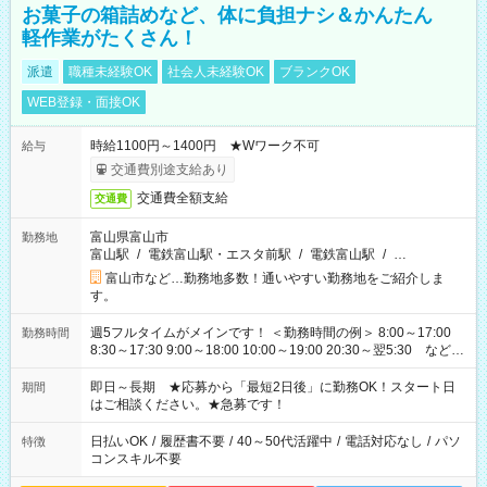
お菓子の箱詰めなど、体に負担ナシ＆かんたん
軽作業がたくさん！
派遣
職種未経験OK
社会人未経験OK
ブランクOK
WEB登録・面接OK
時給1100円～1400円 ★Wワーク不可
給与
交通費別途支給あり
交通費全額支給
交通費
富山県富山市
勤務地
富山駅
/
電鉄富山駅・エスタ前駅
/
電鉄富山駅
/
…
富山市など…勤務地多数！通いやすい勤務地をご紹介しま
す。
週5フルタイムがメインです！ ＜勤務時間の例＞ 8:00～17:00
勤務時間
8:30～17:30 9:00～18:00 10:00～19:00 20:30～翌5:30 など ★
その他にも勤務時間多数！ 日勤のみ、残業なし、交替制など
ご希望を教えてください！
即日～長期 ★応募から「最短2日後」に勤務OK！スタート日
期間
はご相談ください。★急募です！
日払いOK
/
履歴書不要
/
40～50代活躍中
/
電話対応なし
/
パソ
特徴
コンスキル不要