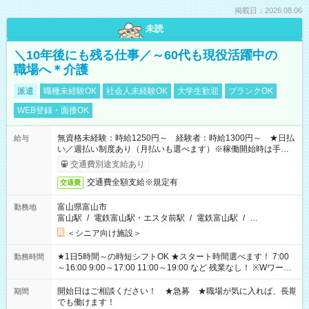
掲載日：2026.08.06
未読
＼10年後にも残る仕事／～60代も現役活躍中の
職場へ＊介護
派遣
職種未経験OK
社会人未経験OK
大学生歓迎
ブランクOK
WEB登録・面接OK
無資格未経験：時給1250円～ 経験者：時給1300円～ ★日払
給与
い／週払い制度あり（月払いも選べます）※稼働開始時は手続き
完了次第のお支払いとなります。
交通費別途支給あり
交通費全額支給※規定有
交通費
富山県富山市
勤務地
富山駅
/
電鉄富山駅・エスタ前駅
/
電鉄富山駅
/
…
＜シニア向け施設＞
★1日5時間～の時短シフトOK ★スタート時間選べます！ 7:00
勤務時間
～16:00 9:00～17:00 11:00～19:00 など 残業なし！ ※Wワーク
の場合、他のお仕事と合わせ週40時間超の就業はご案内できま
せん ※法令に基づき、週20時間以上勤務は社会保険への加入対
開始日はご相談ください！ ★急募 ★職場が気に入れば、長期
期間
象となります ※労働者派遣法（日雇い派遣の原則禁止）によ
でも働けます！