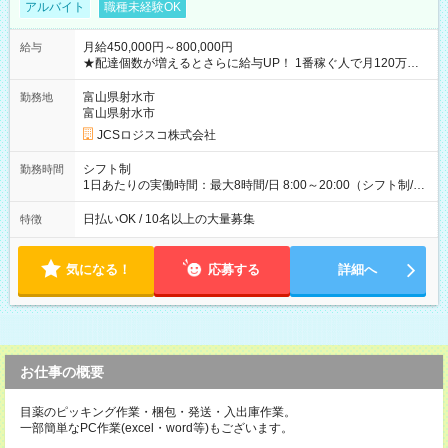
アルバイト
職種未経験OK
月給450,000円～800,000円
給与
★配達個数が増えるとさらに給与UP！ 1番稼ぐ人で月120万ほ
ど！ ・主要都市エリア 月収55万円／週5日稼働 月収65万~112
万円／週6日稼働 ・地方郊外エリア 月収40万円／週5日稼働 月
富山県射水市
勤務地
収40万円~50万円／週6日稼働 ＜モデルイメージ＞ ■月収50万
富山県射水市
円 (27歳男性/江東区在住)※元建築関係 1日150個配達×25日勤務
JCSロジスコ株式会社
(日休み) ■月収80万円(43歳男性/墨田区在住)※元営業 1日200個
配達×25日勤務(月休み) 【試用期間】試用期間なし
シフト制
勤務時間
1日あたりの実働時間：最大8時間/日 8:00～20:00（シフト制/実
働8時間） ※週5日勤務（場所次第では週4も有り） ※配達状況
によって時間外での勤務可能性有り ※案件により多少の前後あ
日払いOK / 10名以上の大量募集
特徴
り ※配達が完了次第、帰社OKです
気になる！
応募する
詳細へ
お仕事の概要
目薬のピッキング作業・梱包・発送・入出庫作業。
一部簡単なPC作業(excel・word等)もございます。