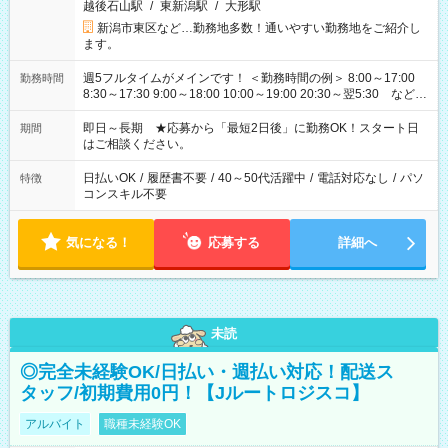
越後石山駅
/
東新潟駅
/
大形駅
新潟市東区など…勤務地多数！通いやすい勤務地をご紹介し
ます。
週5フルタイムがメインです！ ＜勤務時間の例＞ 8:00～17:00
勤務時間
8:30～17:30 9:00～18:00 10:00～19:00 20:30～翌5:30 など ★
その他にも勤務時間多数！ 日勤のみ、残業なし、交替制など
ご希望を教えてください！
即日～長期 ★応募から「最短2日後」に勤務OK！スタート日
期間
はご相談ください。
日払いOK
/
履歴書不要
/
40～50代活躍中
/
電話対応なし
/
パソ
特徴
コンスキル不要
気になる！
応募する
詳細へ
未読
◎完全未経験OK/日払い・週払い対応！配送ス
タッフ/初期費用0円！【Jルートロジスコ】
アルバイト
職種未経験OK