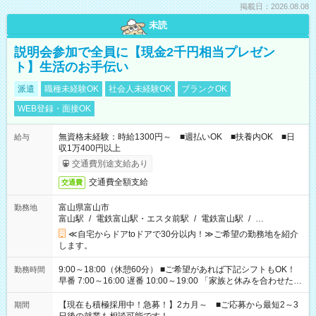
掲載日：2026.08.08
未読
説明会参加で全員に【現金2千円相当プレゼン
ト】生活のお手伝い
派遣
職種未経験OK
社会人未経験OK
ブランクOK
WEB登録・面接OK
無資格未経験：時給1300円～ ■週払いOK ■扶養内OK ■日
給与
収1万400円以上
交通費別途支給あり
交通費全額支給
交通費
富山県富山市
勤務地
富山駅
/
電鉄富山駅・エスタ前駅
/
電鉄富山駅
/
…
≪自宅からドアtoドアで30分以内！≫ご希望の勤務地を紹介
します。
9:00～18:00（休憩60分） ■ご希望があれば下記シフトもOK！
勤務時間
早番 7:00～16:00 遅番 10:00～19:00 「家族と休みを合わせた
い」 「余裕を持って夕飯の準備がしたい」 「できれば残業はし
たくない」 など、ご希望を教えてくださいね。 ※Wワーク希望
【現在も積極採用中！急募！】2カ月～ ■ご応募から最短2～3
期間
の方へ 今ご覧のお仕事で希望する勤務時間と、もう1つのお仕事