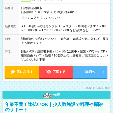
新潟県新発田市
勤務地
新発田駅
/
佐々木駅
/
月岡(新潟県)駅
/
…
＜シニア向けマンション＞
★1日4時間～の時短シフトOK ★スタート時間選べます！ 7:00
勤務時間
～16:00 9:00～17:00 11:00～19:00 など 残業なし！ ※Wワーク
の場合、他のお仕事と合わせ週40時間超の就業はご案内できま
せん ※法令に基づき、週20時間以上勤務は社会保険への加入対
開始日はご相談ください！ ★急募 ★職場が気に入れば、長期
期間
象となります ※労働者派遣法（日雇い派遣の原則禁止）によ
でも働けます！
り、短時間・短期間の就業はご案内が難しい場合があります
日払いOK
/
履歴書不要
/
40～50代活躍中
/
副業・WワークOK
/
特徴
服装自由
/
シフト勤務
/
10名以上の大量募集
/
電話対応なし
/
パ
ソコンスキル不要
気になる！
応募する
詳細へ
掲載日：2026.08.09
未読
年齢不問！速払いOK｜少人数施設で料理や掃除
のサポート