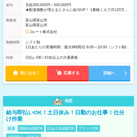
月給300,000円～500,000円
給与
★配達個数が増えるとさらに給与UP！ 1番稼ぐ人で月120万ほ
ど！ ・主要都市エリア 月収55万円／週5日稼働 月収65万~112
万円／週6日稼働 ・地方郊外エリア 月収40万円／週5日稼働 月
富山県富山市
勤務地
収40万円~50万円／週6日稼働 ＜モデルイメージ＞ ■月収50万
富山県富山市
円 (27歳男性/江東区在住)※元建築関係 1日150個配達×25日勤務
Jルート株式会社
(日休み) ■月収80万円(43歳男性/墨田区在住)※元営業 1日200個
配達×25日勤務(月休み) 【試用期間】試用期間なし
シフト制
勤務時間
1日あたりの実働時間：最大8時間/日 8:00～20:00（シフト制/実
働8時間） ※週5日勤務（場所次第では週4も有り） ※配達状況
によって時間外での勤務可能性有り ※案件により多少の前後あ
日払いOK / 10名以上の大量募集
特徴
り ※配達が完了次第、帰社OKです
気になる！
応募する
詳細へ
未読
給与即払いOK！土日休み！日勤のお仕事！仕分
け作業
派遣
職種未経験OK
社会人未経験OK
ブランクOK