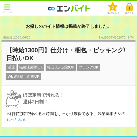
0
メニュー
気になる！
ログイン
お探しのバイト情報は掲載が終了しました。
掲載日 :2026
/
06
/
26
No.SCOTH26207548-T4
【時給1300円】仕分け・梱包・ピッキング/
日払いOK
派遣
職種未経験OK
社会人未経験OK
ブランクOK
WEB登録・面接OK
ほぼ定時で帰れる！
週休2日制！
≪ほぼ定時で帰れる≫時間をしっかり確保できる、残業基本ナシの
...
もっとみる