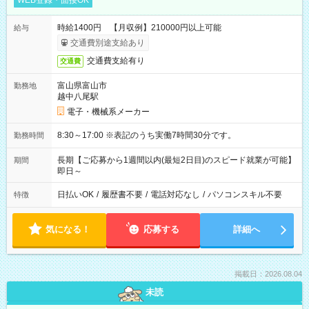
WEB登録・面接OK
時給1400円 【月収例】210000円以上可能
給与
交通費別途支給あり
交通費支給有り
交通費
富山県富山市
勤務地
越中八尾駅
電子・機械系メーカー
8:30～17:00 ※表記のうち実働7時間30分です。
勤務時間
長期【ご応募から1週間以内(最短2日目)のスピード就業が可能】
期間
即日～
日払いOK
/
履歴書不要
/
電話対応なし
/
パソコンスキル不要
特徴
気になる！
応募する
詳細へ
掲載日：2026.08.04
未読