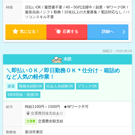
り、短時間・短期間の就業はご案内が難しい場合があります
日払いOK
/
履歴書不要
/
40～50代活躍中
/
副業・WワークOK
/
特徴
服装自由
/
シフト勤務
/
10名以上の大量募集
/
電話対応なし
/
パ
ソコンスキル不要
気になる！
応募する
詳細へ
掲載日：2026.08.06
未読
＼即払いＯＫ／即日勤務ＯＫ＊仕分け・箱詰め
など人気の軽作業！
派遣
職種未経験OK
社会人未経験OK
ブランクOK
WEB登録・面接OK
時給1100円～1500円 ★Wワーク不可
給与
交通費別途支給あり
交通費全額支給
交通費
新潟市東区
勤務地