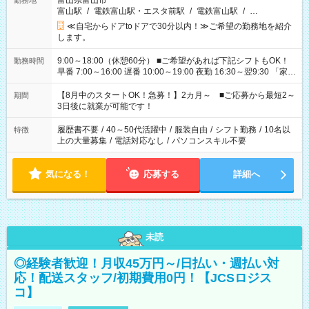
富山県富山市
勤務地
富山駅
/
電鉄富山駅・エスタ前駅
/
電鉄富山駅
/
…
≪自宅からドアtoドアで30分以内！≫ご希望の勤務地を紹介
します。
9:00～18:00（休憩60分） ■ご希望があれば下記シフトもOK！
勤務時間
早番 7:00～16:00 遅番 10:00～19:00 夜勤 16:30～翌9:30 「家族
と休みを合わせたい」 「余裕を持って夕飯の準備がしたい」
「できれば残業はしたくない」 など、ご希望を教えてください
【8月中のスタートOK！急募！】2カ月～ ■ご応募から最短2～
期間
ね。 ※Wワーク希望の方へ 今ご覧のお仕事で希望する勤務時間
3日後に就業が可能です！
と、もう1つのお仕事の勤務時間。 合計で週40時間を超える場
合は応募できません。
履歴書不要
/
40～50代活躍中
/
服装自由
/
シフト勤務
/
10名以
特徴
上の大量募集
/
電話対応なし
/
パソコンスキル不要
気になる！
応募する
詳細へ
未読
◎経験者歓迎！月収45万円～/日払い・週払い対
応！配送スタッフ/初期費用0円！【JCSロジス
コ】