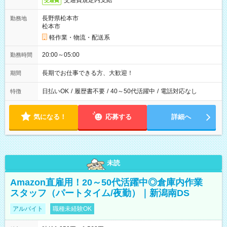
交通費規定内支給
交通費
長野県松本市
勤務地
松本市
軽作業・物流・配送系
20:00～05:00
勤務時間
長期でお仕事できる方、大歓迎！
期間
日払いOK
/
履歴書不要
/
40～50代活躍中
/
電話対応なし
特徴
気になる！
応募する
詳細へ
未読
Amazon直雇用！20～50代活躍中◎倉庫内作業
スタッフ（パートタイム/夜勤）｜新潟南DS
アルバイト
職種未経験OK