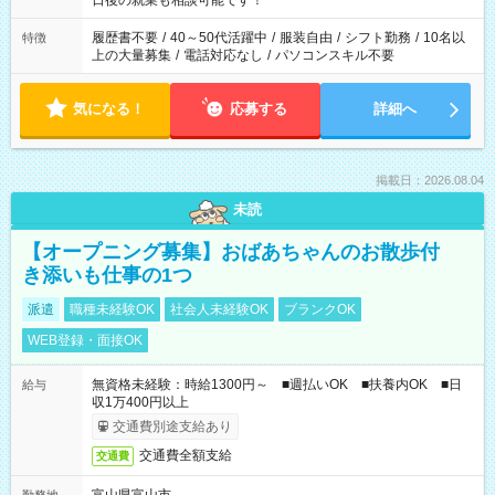
日後の就業も相談可能です！
の勤務時間。 合計で週40時間を超える場合は応募できません。
履歴書不要
/
40～50代活躍中
/
服装自由
/
シフト勤務
/
10名以
特徴
上の大量募集
/
電話対応なし
/
パソコンスキル不要
気になる！
応募する
詳細へ
掲載日：2026.08.04
未読
【オープニング募集】おばあちゃんのお散歩付
き添いも仕事の1つ
派遣
職種未経験OK
社会人未経験OK
ブランクOK
WEB登録・面接OK
無資格未経験：時給1300円～ ■週払いOK ■扶養内OK ■日
給与
収1万400円以上
交通費別途支給あり
交通費全額支給
交通費