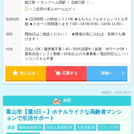
鯖江駅
/
サンドーム西駅
/
北鯖江駅
/
…
＜ご近所の老人ホームなど＞
★1日5時間～の時短シフトOK ★もちろんフルタイムシフトも可
勤務時間
能 ★スタート時間選べます 7:00～16:00 9:00～18:00 11:00～
20:00 など 残業なし！ ※Wワークの場合、他のお仕事と合わせ
週40時間超の就業はご案内できません ※法令に基づき、週20時
開始日はご相談ください！ ★職場が気に入れば、長期でも働
期間
間以上勤務は社会保険への加入対象となります ※労働者派遣法
けます！
（日雇い派遣の原則禁止）により、短時間・短期間の就業はご
案内が難しい場合があります
日払いOK
/
履歴書不要
/
40～50代活躍中
/
副業・WワークOK
/
特徴
服装自由
/
シフト勤務
/
10名以上の大量募集
/
電話対応なし
/
パ
ソコンスキル不要
気になる！
応募する
詳細へ
掲載日：2026.08.07
未読
富山市【週3日～】ホテルライクな高齢者マンシ
ョンで生活サポート
派遣
職種未経験OK
社会人未経験OK
大学生歓迎
ブランクOK