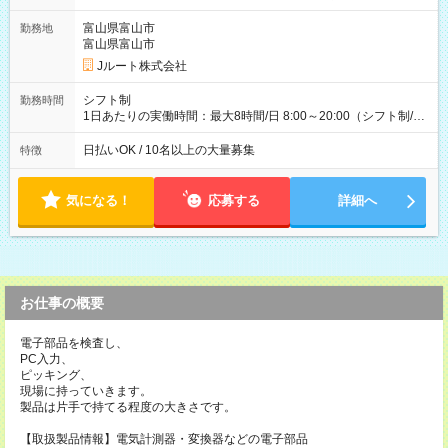
ど！ ・主要都市エリア 月収55万円／週5日稼働 月収65万~112
万円／週6日稼働 ・地方郊外エリア 月収40万円／週5日稼働 月
富山県富山市
勤務地
収40万円~50万円／週6日稼働 ＜モデルイメージ＞ ■月収50万
富山県富山市
円 (27歳男性/江東区在住)※元建築関係 1日150個配達×25日勤務
Jルート株式会社
(日休み) ■月収80万円(43歳男性/墨田区在住)※元営業 1日200個
配達×25日勤務(月休み) 【試用期間】試用期間なし
シフト制
勤務時間
1日あたりの実働時間：最大8時間/日 8:00～20:00（シフト制/実
働8時間） ※週5日勤務（場所次第では週4も有り） ※配達状況
によって時間外での勤務可能性有り ※案件により多少の前後あ
日払いOK / 10名以上の大量募集
特徴
り ※配達が完了次第、帰社OKです
気になる！
応募する
詳細へ
お仕事の概要
電子部品を検査し、
PC入力、
ピッキング、
現場に持っていきます。
製品は片手で持てる程度の大きさです。
【取扱製品情報】電気計測器・変換器などの電子部品