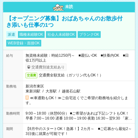
未読
【オープニング募集】おばあちゃんのお散歩付
き添いも仕事の1つ
派遣
職種未経験OK
社会人未経験OK
ブランクOK
WEB登録・面接OK
無資格未経験：時給1250円～ ■週払いOK ■扶養内OK ■日
給与
収1万円以上
交通費別途支給あり
交通費全額支給（ガソリン代もOK！）
交通費
新潟市東区
勤務地
東新潟駅
/
大形駅
/
越後石山駅
≪車通勤もOK！≫ご自宅近くでご希望の勤務地を紹介しま
す。
9:00～18:00（休憩60分） ■ご希望があれば下記シフトもOK！
勤務時間
早番 7:00～16:00 遅番 10:00～19:00 夜勤 16:30～翌9:30 「家族
と休みを合わせたい」 「余裕を持って夕飯の準備がしたい」
「できれば残業はしたくない」 など、ご希望を教えてください
【8月中のスタートOK！急募！】2カ月～ ■ご応募から最短2～
期間
ね。 ※Wワーク希望の方へ 今ご覧のお仕事で希望する勤務時間
3日後に就業が可能です！