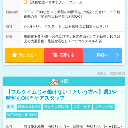
【勤務地選べます】グループホーム
9:00～17:00など ※ご希望の時間帯をご相談ください。 ※日勤、
勤務時間
夜勤のみ、変則的な勤務等も相談OK！
2ヶ月～OK ※スタート日はお気軽にご相談ください！
期間
履歴書不要
/
40～50代活躍中
/
服装自由
/
シフト勤務
/
10名以
特徴
上の大量募集
/
電話対応なし
/
パソコンスキル不要
気になる！
応募する
詳細へ
掲載日：2026.08.06
未読
【フルタイムじゃ働けない！という方へ】週3や
時短もOK＊ケアスタッフ
派遣
職種未経験OK
社会人未経験OK
大学生歓迎
ブランクOK
WEB登録・面接OK
無資格未経験：時給1250円～ 経験者：時給1300円～★日払い
給与