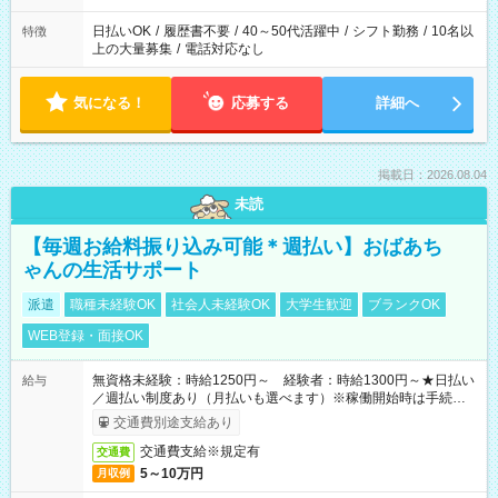
日払いOK
/
履歴書不要
/
40～50代活躍中
/
シフト勤務
/
10名以
特徴
上の大量募集
/
電話対応なし
気になる！
応募する
詳細へ
掲載日：2026.08.04
未読
【毎週お給料振り込み可能＊週払い】おばあち
ゃんの生活サポート
派遣
職種未経験OK
社会人未経験OK
大学生歓迎
ブランクOK
WEB登録・面接OK
無資格未経験：時給1250円～ 経験者：時給1300円～★日払い
給与
／週払い制度あり（月払いも選べます）※稼働開始時は手続き完
了次第のお支払いとなります。
交通費別途支給あり
交通費支給※規定有
交通費
5～10万円
月収例