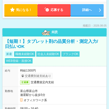
気になる！
応募する
詳細へ
掲載日：2026.08.05
未読
【短期！】タブレット剤の品質分析・測定入力/
日払いOK
派遣
職種未経験OK
社会人未経験OK
ブランクOK
WEB登録・面接OK
時給1300円
給与
交通費別途支給あり
交通費規定内支給
交通費
富山県富山市
勤務地
速星駅から徒歩5分
オフィスワーク系
08:00～16:40
勤務時間