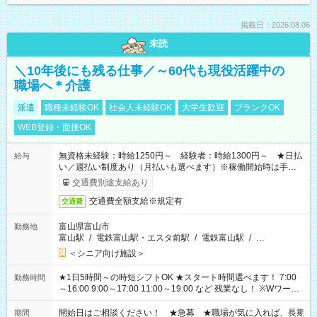
掲載日：2026.08.06
未読
＼10年後にも残る仕事／～60代も現役活躍中の
職場へ＊介護
派遣
職種未経験OK
社会人未経験OK
大学生歓迎
ブランクOK
WEB登録・面接OK
無資格未経験：時給1250円～ 経験者：時給1300円～ ★日払
給与
い／週払い制度あり（月払いも選べます）※稼働開始時は手続き
完了次第のお支払いとなります。
交通費別途支給あり
交通費全額支給※規定有
交通費
富山県富山市
勤務地
富山駅
/
電鉄富山駅・エスタ前駅
/
電鉄富山駅
/
…
＜シニア向け施設＞
★1日5時間～の時短シフトOK ★スタート時間選べます！ 7:00
勤務時間
～16:00 9:00～17:00 11:00～19:00 など 残業なし！ ※Wワーク
の場合、他のお仕事と合わせ週40時間超の就業はご案内できま
せん ※法令に基づき、週20時間以上勤務は社会保険への加入対
開始日はご相談ください！ ★急募 ★職場が気に入れば、長期
期間