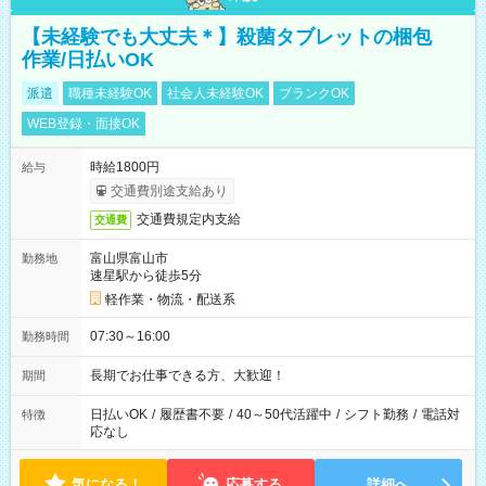
【未経験でも大丈夫＊】殺菌タブレットの梱包
作業/日払いOK
派遣
職種未経験OK
社会人未経験OK
ブランクOK
WEB登録・面接OK
時給1800円
給与
交通費別途支給あり
交通費規定内支給
交通費
富山県富山市
勤務地
速星駅から徒歩5分
軽作業・物流・配送系
07:30～16:00
勤務時間
長期でお仕事できる方、大歓迎！
期間
日払いOK
/
履歴書不要
/
40～50代活躍中
/
シフト勤務
/
電話対
特徴
応なし
気になる！
応募する
詳細へ