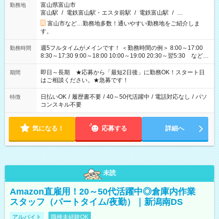
富山県富山市
勤務地
富山駅
/
電鉄富山駅・エスタ前駅
/
電鉄富山駅
/
…
富山市など…勤務地多数！通いやすい勤務地をご紹介しま
す。
週5フルタイムがメインです！ ＜勤務時間の例＞ 8:00～17:00
勤務時間
8:30～17:30 9:00～18:00 10:00～19:00 20:30～翌5:30 など ★
その他にも勤務時間多数！ 日勤のみ、残業なし、交替制など
ご希望を教えてください！
即日～長期 ★応募から「最短2日後」に勤務OK！スタート日
期間
はご相談ください。★急募です！
日払いOK
/
履歴書不要
/
40～50代活躍中
/
電話対応なし
/
パソ
特徴
コンスキル不要
気になる！
応募する
詳細へ
未読
Amazon直雇用！20～50代活躍中◎倉庫内作業
スタッフ（パートタイム/夜勤）｜新潟南DS
アルバイト
職種未経験OK