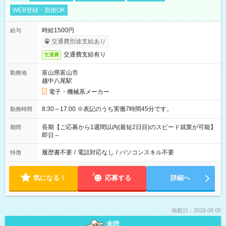
WEB登録・面接OK
時給1500円
給与
交通費別途支給あり
交通費支給有り
交通費
富山県富山市
勤務地
越中八尾駅
電子・機械系メーカー
8:30～17:00 ※表記のうち実働7時間45分です。
勤務時間
長期【ご応募から1週間以内(最短2日目)のスピード就業が可能】
期間
即日～
履歴書不要
/
電話対応なし
/
パソコンスキル不要
特徴
気になる！
応募する
詳細へ
掲載日：2026.08.05
未読