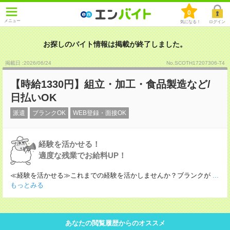
0
メニュー
気になる！
ログイン
お探しのバイト情報は掲載が終了しました。
掲載日 :2026
/
06
/
24
No.SCOTH17207306-T4
【時給1330円】組立・加工・食品製造など/
日払いOK
派遣
ブランクOK
WEB登録・面接OK
経験を活かせる！
適度な残業でお給料UP！
≪経験を活かせる≫これまでの経験を活かしませんか？ブランクが
...
もっとみる
あなたの閲覧履歴からのオススメ