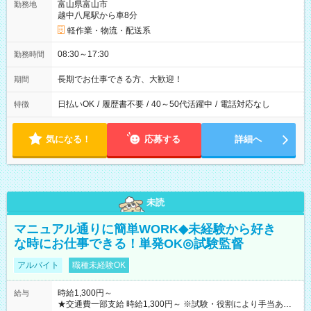
富山県富山市
勤務地
越中八尾駅から車8分
軽作業・物流・配送系
08:30～17:30
勤務時間
長期でお仕事できる方、大歓迎！
期間
日払いOK
/
履歴書不要
/
40～50代活躍中
/
電話対応なし
特徴
気になる！
応募する
詳細へ
未読
マニュアル通りに簡単WORK◆未経験から好き
な時にお仕事できる！単発OK◎試験監督
アルバイト
職種未経験OK
時給1,300円～
給与
★交通費一部支給 時給1,300円～ ※試験・役割により手当あり