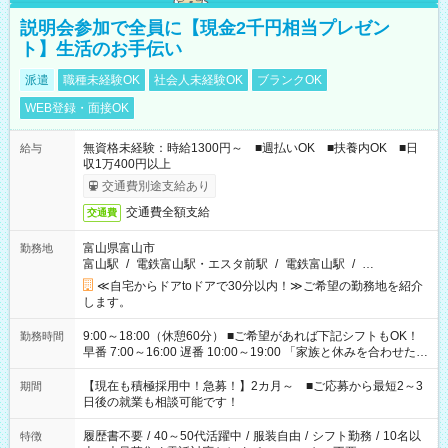
説明会参加で全員に【現金2千円相当プレゼン
ト】生活のお手伝い
派遣
職種未経験OK
社会人未経験OK
ブランクOK
WEB登録・面接OK
無資格未経験：時給1300円～ ■週払いOK ■扶養内OK ■日
給与
収1万400円以上
交通費別途支給あり
交通費全額支給
交通費
富山県富山市
勤務地
富山駅
/
電鉄富山駅・エスタ前駅
/
電鉄富山駅
/
…
≪自宅からドアtoドアで30分以内！≫ご希望の勤務地を紹介
します。
9:00～18:00（休憩60分） ■ご希望があれば下記シフトもOK！
勤務時間
早番 7:00～16:00 遅番 10:00～19:00 「家族と休みを合わせた
い」 「余裕を持って夕飯の準備がしたい」 「できれば残業はし
たくない」 など、ご希望を教えてくださいね。 ※Wワーク希望
【現在も積極採用中！急募！】2カ月～ ■ご応募から最短2～3
期間
の方へ 今ご覧のお仕事で希望する勤務時間と、もう1つのお仕事
日後の就業も相談可能です！
の勤務時間。 合計で週40時間を超える場合は応募できません。
履歴書不要
/
40～50代活躍中
/
服装自由
/
シフト勤務
/
10名以
特徴