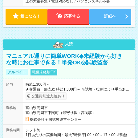
上の大量募集
/
電話対応なし
/
パソコンスキル不要
気になる！
応募する
詳細へ
未読
マニュアル通りに簡単WORK◆未経験から好き
な時にお仕事できる！単発OK◎試験監督
アルバイト
職種未経験OK
時給1,300円～
給与
★交通費一部支給 時給1,300円～ ※試験・役割により手当あり
※勤務回数により昇給あり 【即給（前払い）オプションあ
交通費別途支給あり
り！】 希望される場合、勤務から1週間ほどで給与の一部を受け
取れます。 ※手数料418円がかかります。 【過去試験日の収入
富山県高岡市
勤務地
例】 ・河合塾模擬試験 8:30～17:30（休憩1時間） 時給1,300円
富山県高岡市下関町（最寄り駅：高岡駅）
×8時間＝日収10,400円＋交通費 ※当日の役割により時給＋100
円の場合あり ・国家試験 7:00～13:30（休憩なし） 時給1,300
株式会社全国試験運営センター
円（役割手当＋100円）×6時間＝日収8,400円＋交通費 【試用期
間】試用期間なし
シフト制
勤務時間
1日あたりの実働時間：最大7時間/日 09：00～17：00 ※勤務時