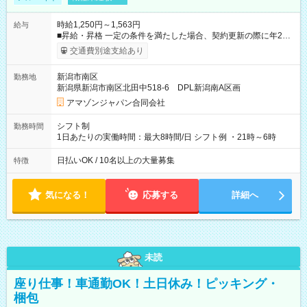
時給1,250円～1,563円
給与
■昇給・昇格 一定の条件を満たした場合、契約更新の際に年2回
まで昇給の機会があります。 ■正社員登用制度あり ※月末締/翌
交通費別途支給あり
月25日支払い ※時間外手当、別途支給 ※深夜割増賃金 (22:00～
翌5:00までは時給が25%UPします) ☆給与前払い制度有！
新潟市南区
勤務地
☆Amazon直雇用で安定して働けます！ 【試用期間】試用期間
新潟県新潟市南区北田中518-6 DPL新潟南A区画
あり 試用期間の長さ：1週間 雇用形態、給与は本採用時と同じ
です。
アマゾンジャパン合同会社
シフト制
勤務時間
1日あたりの実働時間：最大8時間/日 シフト例 ・21時～6時
日払いOK / 10名以上の大量募集
特徴
気になる！
応募する
詳細へ
未読
座り仕事！車通勤OK！土日休み！ピッキング・
梱包