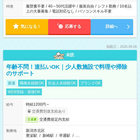
と、もう1つのお仕事の勤務時間。 合計で週40時間を超える場
合は応募できません。
履歴書不要
/
40～50代活躍中
/
服装自由
/
シフト勤務
/
10名以
特徴
上の大量募集
/
電話対応なし
/
パソコンスキル不要
気になる！
応募する
詳細へ
掲載日：2026.08.06
未読
年齢不問！速払いOK｜少人数施設で料理や掃除
のサポート
派遣
職種未経験OK
社会人未経験OK
ブランクOK
WEB登録・面接OK
時給1200円～
給与
交通費別途支給あり
交通費規定内支給
交通費
新潟市北区
勤務地
豊栄駅
/
新崎駅
/
早通駅
/
…