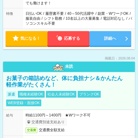
象となります ※労働者派遣法（日雇い派遣の原則禁止）によ
でも働けます！
り、短時間・短期間の就業はご案内が難しい場合があります
日払いOK
/
履歴書不要
/
40～50代活躍中
/
副業・WワークOK
/
特徴
服装自由
/
シフト勤務
/
10名以上の大量募集
/
電話対応なし
/
パ
ソコンスキル不要
気になる！
応募する
詳細へ
掲載日：2026.08.04
未読
お菓子の箱詰めなど、体に負担ナシ＆かんたん
軽作業がたくさん！
派遣
職種未経験OK
社会人未経験OK
ブランクOK
WEB登録・面接OK
時給1100円～1400円 ★Wワーク不可
給与
交通費別途支給あり
交通費全額支給
交通費