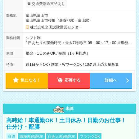
※勤務回数により昇給あり 【即給（前払い）オプションあ
交通費別途支給あり
り！】 希望される場合、勤務から1週間ほどで給与の一部を受け
取れます。 ※手数料418円がかかります。 【過去試験日の収入
富山県富山市
勤務地
例】 ・河合塾模擬試験 8:30～17:30（休憩1時間） 時給1,300円
富山県富山市桜町（最寄り駅：富山駅）
×8時間＝日収10,400円＋交通費 ※当日の役割により時給＋100
円の場合あり ・国家試験 7:00～13:30（休憩なし） 時給1,300
株式会社全国試験運営センター
円（役割手当＋100円）×6時間＝日収8,400円＋交通費 【試用期
間】試用期間なし
シフト制
勤務時間
1日あたりの実働時間：最大7時間/日 09：00～17：00 ※勤務時
間は 試験により異なります。
単発・1日のみOK / 短期（1ヶ月以内）
期間
週1日からOK / 副業・WワークOK / 10名以上の大量募集
特徴
気になる！
応募する
詳細へ
未読
高時給！車通勤OK！土日休み！日勤のお仕事！
仕分け・配膳
派遣
職種未経験OK
社会人未経験OK
ブランクOK