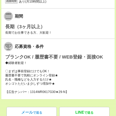
あり(月10時間以上)
残業時間
期間
長期（3ヶ月以上）
長期でお仕事できる方、大歓迎！
応募資格・条件
ブランクOK / 履歴書不要 / WEB登録・面接OK
◆経験者歓迎！
〇まずは事前登録だけでもOK！
履歴書不要で気軽にオンライン登録★
氏名・職種などを入力するだけ★
オシゴトただいま少しずつ増加中★
【広告ナンバー：1314WR0617G30★29-N】
メール
LINE
で送る
で送る