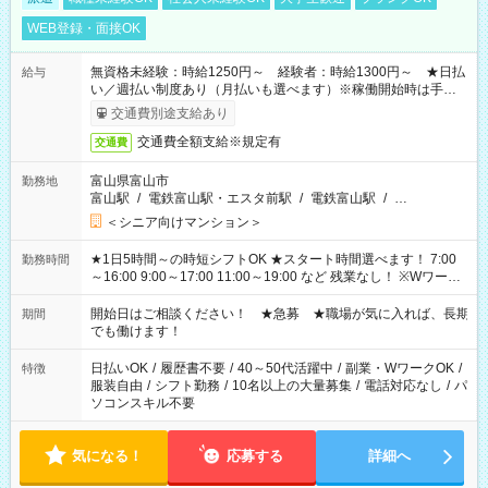
WEB登録・面接OK
無資格未経験：時給1250円～ 経験者：時給1300円～ ★日払
給与
い／週払い制度あり（月払いも選べます）※稼働開始時は手続き
完了次第のお支払いとなります。
交通費別途支給あり
交通費全額支給※規定有
交通費
富山県富山市
勤務地
富山駅
/
電鉄富山駅・エスタ前駅
/
電鉄富山駅
/
…
＜シニア向けマンション＞
★1日5時間～の時短シフトOK ★スタート時間選べます！ 7:00
勤務時間
～16:00 9:00～17:00 11:00～19:00 など 残業なし！ ※Wワーク
の場合、他のお仕事と合わせ週40時間超の就業はご案内できま
せん ※法令に基づき、週20時間以上勤務は社会保険への加入対
開始日はご相談ください！ ★急募 ★職場が気に入れば、長期
期間
象となります ※労働者派遣法（日雇い派遣の原則禁止）によ
でも働けます！
り、短時間・短期間の就業はご案内が難しい場合があります
日払いOK
/
履歴書不要
/
40～50代活躍中
/
副業・WワークOK
/
特徴
服装自由
/
シフト勤務
/
10名以上の大量募集
/
電話対応なし
/
パ
ソコンスキル不要
気になる！
応募する
詳細へ