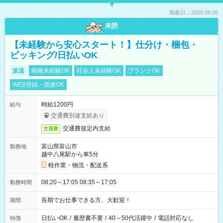
掲載日：2026.08.05
未読
【未経験から安心スタート！】仕分け・梱包・
ピッキング/日払いOK
派遣
職種未経験OK
社会人未経験OK
ブランクOK
WEB登録・面接OK
時給1200円
給与
交通費別途支給あり
交通費規定内支給
交通費
富山県富山市
勤務地
越中八尾駅から車5分
軽作業・物流・配送系
08:20～17:05 08:35～17:05
勤務時間
長期でお仕事できる方、大歓迎！
期間
日払いOK
/
履歴書不要
/
40～50代活躍中
/
電話対応なし
特徴