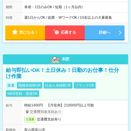
間は 試験により異なります。
単発・1日のみOK / 短期（1ヶ月以内）
期間
週1日からOK / 副業・WワークOK / 10名以上の大量募集
特徴
気になる！
応募する
詳細へ
未読
給与即払いOK！土日休み！日勤のお仕事！仕分
け作業
派遣
職種未経験OK
社会人未経験OK
ブランクOK
WEB登録・面接OK
時給1400円 【月収例】210000円以上可能
給与
交通費別途支給あり
交通費支給有り
交通費
富山県富山市
勤務地