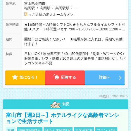
富山県高岡市
勤務地
福岡駅
/
高岡駅
/
高岡駅駅
/
…
＜ご近所の老人ホームなど＞
★1日5時間～の時短シフトOK ★もちろんフルタイムシフトも可
勤務時間
能 ★スタート時間選べます 7:00～16:00 9:00～18:00 11:00～
20:00 など 残業なし！ ※Wワークの場合、他のお仕事と合わせ
週40時間超の就業はご案内できません ※法令に基づき、週20時
開始日はご相談ください！ ★職場が気に入れば、長期でも働
期間
間以上勤務は社会保険への加入対象となります ※労働者派遣法
けます！
（日雇い派遣の原則禁止）により、短時間・短期間の就業はご
案内が難しい場合があります
日払いOK
/
履歴書不要
/
40～50代活躍中
/
副業・WワークOK
/
特徴
服装自由
/
シフト勤務
/
10名以上の大量募集
/
電話対応なし
/
パ
ソコンスキル不要
気になる！
応募する
詳細へ
掲載日：2026.08.05
未読
富山市【週3日～】ホテルライクな高齢者マンシ
ョンで生活サポート
派遣
職種未経験OK
社会人未経験OK
大学生歓迎
ブランクOK