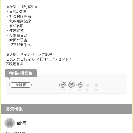
≪待遇・福利厚生≫
・日払い制度
・社会保険完備
・無料定期健診
・有給休暇
・年末調整
・交通費支給
・時間外手当
・深夜残業手当
友人紹介キャンペーン実施中！
ご友人のご紹介で3万円ずつプレゼント！
※規定有※
職場の雰囲気
年齢層
20代
30
40
50
60
募集情報
給与