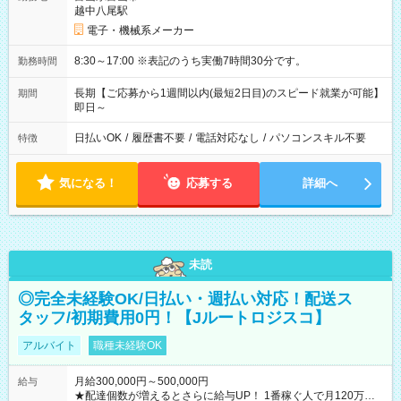
越中八尾駅
電子・機械系メーカー
8:30～17:00 ※表記のうち実働7時間30分です。
勤務時間
長期【ご応募から1週間以内(最短2日目)のスピード就業が可能】
期間
即日～
日払いOK
/
履歴書不要
/
電話対応なし
/
パソコンスキル不要
特徴
気になる！
応募する
詳細へ
未読
◎完全未経験OK/日払い・週払い対応！配送ス
タッフ/初期費用0円！【Jルートロジスコ】
アルバイト
職種未経験OK
月給300,000円～500,000円
給与
★配達個数が増えるとさらに給与UP！ 1番稼ぐ人で月120万ほ