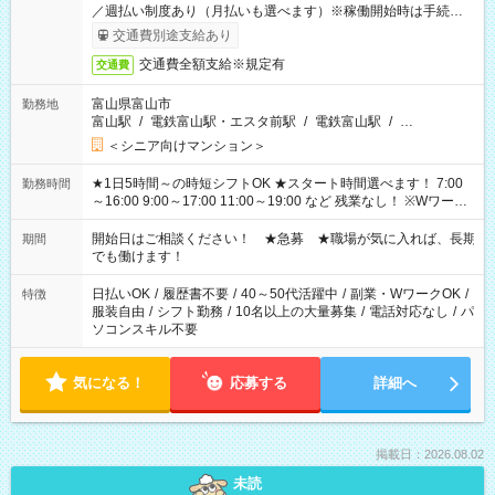
／週払い制度あり（月払いも選べます）※稼働開始時は手続き完
了次第のお支払いとなります。
交通費別途支給あり
交通費全額支給※規定有
交通費
富山県富山市
勤務地
富山駅
/
電鉄富山駅・エスタ前駅
/
電鉄富山駅
/
…
＜シニア向けマンション＞
★1日5時間～の時短シフトOK ★スタート時間選べます！ 7:00
勤務時間
～16:00 9:00～17:00 11:00～19:00 など 残業なし！ ※Wワーク
の場合、他のお仕事と合わせ週40時間超の就業はご案内できま
せん ※法令に基づき、週20時間以上勤務は社会保険への加入対
開始日はご相談ください！ ★急募 ★職場が気に入れば、長期
期間
象となります ※労働者派遣法（日雇い派遣の原則禁止）によ
でも働けます！
り、短時間・短期間の就業はご案内が難しい場合があります
日払いOK
/
履歴書不要
/
40～50代活躍中
/
副業・WワークOK
/
特徴
服装自由
/
シフト勤務
/
10名以上の大量募集
/
電話対応なし
/
パ
ソコンスキル不要
気になる！
応募する
詳細へ
掲載日：2026.08.02
未読