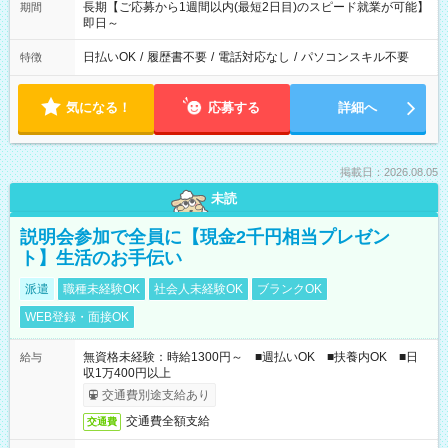
長期【ご応募から1週間以内(最短2日目)のスピード就業が可能】
期間
即日～
日払いOK
/
履歴書不要
/
電話対応なし
/
パソコンスキル不要
特徴
気になる！
応募する
詳細へ
掲載日：2026.08.05
未読
説明会参加で全員に【現金2千円相当プレゼン
ト】生活のお手伝い
派遣
職種未経験OK
社会人未経験OK
ブランクOK
WEB登録・面接OK
無資格未経験：時給1300円～ ■週払いOK ■扶養内OK ■日
給与
収1万400円以上
交通費別途支給あり
交通費全額支給
交通費