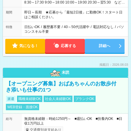
8:30～17:30 9:00～18:00 10:00～19:00 20:30～翌5:30 など ★
その他にも勤務時間多数！ 日勤のみ、残業なし、交替制など
ご希望を教えてください！
即日～長期 ★応募から「最短2日後」に勤務OK！スタート日
期間
はご相談ください。
日払いOK
/
履歴書不要
/
40～50代活躍中
/
電話対応なし
/
パソ
特徴
コンスキル不要
気になる！
応募する
詳細へ
掲載日：2026.08.03
未読
【オープニング募集】おばあちゃんのお散歩付
き添いも仕事の1つ
派遣
職種未経験OK
社会人未経験OK
ブランクOK
WEB登録・面接OK
無資格未経験：時給1250円～ ■週払いOK ■扶養内OK ■日
給与
収1万円以上
交通費別途支給あり