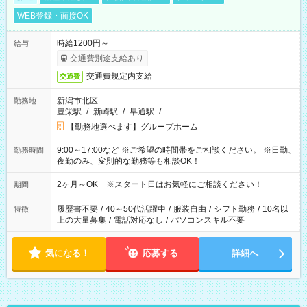
WEB登録・面接OK
時給1200円～
給与
交通費別途支給あり
交通費規定内支給
交通費
新潟市北区
勤務地
豊栄駅
/
新崎駅
/
早通駅
/
…
【勤務地選べます】グループホーム
9:00～17:00など ※ご希望の時間帯をご相談ください。 ※日勤、
勤務時間
夜勤のみ、変則的な勤務等も相談OK！
2ヶ月～OK ※スタート日はお気軽にご相談ください！
期間
履歴書不要
/
40～50代活躍中
/
服装自由
/
シフト勤務
/
10名以
特徴
上の大量募集
/
電話対応なし
/
パソコンスキル不要
気になる！
応募する
詳細へ