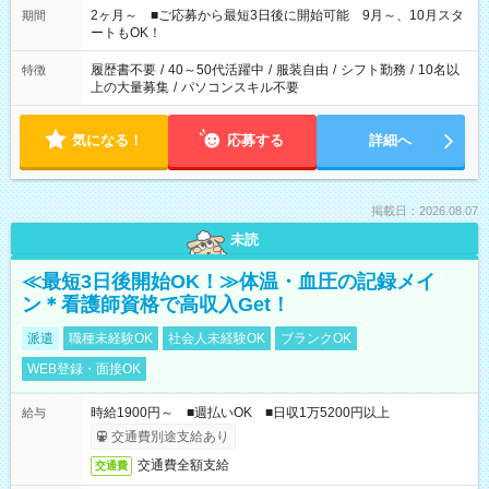
したくない」 など、あなたのご希望に沿ったお仕事をご紹介し
2ヶ月～ ■ご応募から最短3日後に開始可能 9月～、10月スタ
期間
ます！ ※Wワーク希望の方へ 今ご覧のお仕事で希望する勤務時
ートもOK！
間と、もう1つのお仕事の勤務時間。 合計で週40時間を超える
場合は応募できません
履歴書不要
/
40～50代活躍中
/
服装自由
/
シフト勤務
/
10名以
特徴
上の大量募集
/
パソコンスキル不要
気になる！
応募する
詳細へ
掲載日：2026.08.07
未読
≪最短3日後開始OK！≫体温・血圧の記録メイ
ン＊看護師資格で高収入Get！
派遣
職種未経験OK
社会人未経験OK
ブランクOK
WEB登録・面接OK
時給1900円～ ■週払いOK ■日収1万5200円以上
給与
交通費別途支給あり
交通費全額支給
交通費