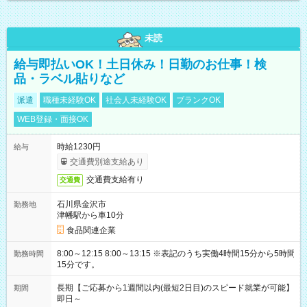
未読
給与即払いOK！土日休み！日勤のお仕事！検
品・ラベル貼りなど
派遣
職種未経験OK
社会人未経験OK
ブランクOK
WEB登録・面接OK
時給1230円
給与
交通費別途支給あり
交通費支給有り
交通費
石川県金沢市
勤務地
津幡駅から車10分
食品関連企業
8:00～12:15 8:00～13:15 ※表記のうち実働4時間15分から5時間
勤務時間
15分です。
長期【ご応募から1週間以内(最短2日目)のスピード就業が可能】
期間
即日～