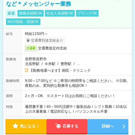
など＊メッセンジャー業務
派遣
職種未経験OK
社会人未経験OK
ブランクOK
WEB登録・面接OK
時給1150円～
給与
交通費別途支給あり
交通費規定内支給
交通費
長野県長野市
勤務地
北長野駅
/
今井駅
/
豊野駅
/
…
【勤務地選べます】病院・クリニック
9:00～17:00など ※ご希望の時間帯をご相談ください。 ※日勤、
勤務時間
夜勤のみ、変則的な勤務等も相談OK！
2ヶ月～OK ※スタート日はお気軽にご相談ください！
期間
履歴書不要
/
40～50代活躍中
/
服装自由
/
シフト勤務
/
10名以
特徴
上の大量募集
/
電話対応なし
/
パソコンスキル不要
気になる！
応募する
詳細へ