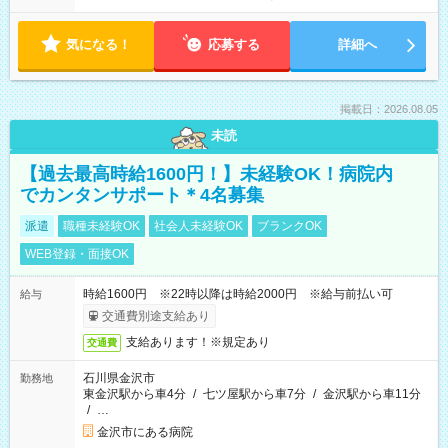
気になる！
応募する
詳細へ
掲載日：2026.08.05
未読
【過去最高時給1600円！】未経験OK！病院内
でカンタンサポート＊4名募集
派遣
職種未経験OK
社会人未経験OK
ブランクOK
WEB登録・面接OK
時給1600円 ※22時以降は時給2000円 ※給与前払い可
給与
交通費別途支給あり
支給あります！※規定あり
交通費
石川県金沢市
勤務地
東金沢駅から車4分
/
七ツ屋駅から車7分
/
金沢駅から車11分
/
…
金沢市にある病院