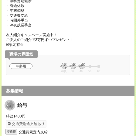
・無料定期健診
・有給休暇
・年末調整
・交通費支給
・時間外手当
・深夜残業手当
友人紹介キャンペーン実施中！
ご友人のご紹介で3万円ずつプレゼント！
※規定有※
職場の雰囲気
年齢層
20代
30
40
50
60
募集情報
給与
時給1400円
交通費別途支給あり
交通費規定内支給
交通費