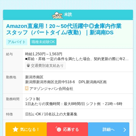
未読
Amazon直雇用！20～50代活躍中◎倉庫内作業
スタッフ（パートタイム/夜勤）｜新潟南DS
アルバイト
職種未経験OK
時給1,250円～1,563円
給与
■昇給・昇格 一定の条件を満たした場合、契約更新の際に年2回
まで昇給の機会があります。 ■正社員登用制度あり ※月末締/翌
交通費別途支給あり
月25日支払い ※時間外手当、別途支給 ※深夜割増賃金 (22:00～
翌5:00までは時給が25%UPします) ☆給与前払い制度有！
新潟市南区
勤務地
☆Amazon直雇用で安定して働けます！ 【試用期間】試用期間
新潟県新潟市南区北田中518-6 DPL新潟南A区画
あり 試用期間の長さ：1週間 雇用形態、給与は本採用時と同じ
です。
アマゾンジャパン合同会社
シフト制
勤務時間
1日あたりの実働時間：最大8時間/日 シフト例 ・21時～6時
日払いOK / 10名以上の大量募集
特徴
気になる！
応募する
詳細へ