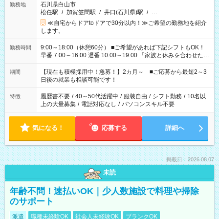
石川県白山市
勤務地
松任駅
/
加賀笠間駅
/
井口(石川県)駅
/
…
≪自宅からドアtoドアで30分以内！≫ご希望の勤務地を紹介
します。
9:00～18:00（休憩60分） ■ご希望があれば下記シフトもOK！
勤務時間
早番 7:00～16:00 遅番 10:00～19:00 「家族と休みを合わせた
い」 「余裕を持って夕飯の準備がしたい」 「できれば残業はし
たくない」 など、ご希望を教えてくださいね。 ※Wワーク希望
【現在も積極採用中！急募！】2カ月～ ■ご応募から最短2～3
期間
の方へ 今ご覧のお仕事で希望する勤務時間と、もう1つのお仕事
日後の就業も相談可能です！
の勤務時間。 合計で週40時間を超える場合は応募できません。
履歴書不要
/
40～50代活躍中
/
服装自由
/
シフト勤務
/
10名以
特徴
上の大量募集
/
電話対応なし
/
パソコンスキル不要
気になる！
応募する
詳細へ
掲載日：2026.08.07
未読
年齢不問！速払いOK｜少人数施設で料理や掃除
のサポート
派遣
職種未経験OK
社会人未経験OK
ブランクOK