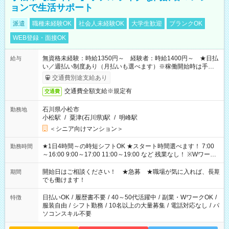
ョンで生活サポート
派遣
職種未経験OK
社会人未経験OK
大学生歓迎
ブランクOK
WEB登録・面接OK
無資格未経験：時給1350円～ 経験者：時給1400円～ ★日払
給与
い／週払い制度あり（月払いも選べます）※稼働開始時は手続き
完了次第のお支払いとなります。
交通費別途支給あり
交通費全額支給※規定有
交通費
石川県小松市
勤務地
小松駅
/
粟津(石川県)駅
/
明峰駅
＜シニア向けマンション＞
★1日4時間～の時短シフトOK ★スタート時間選べます！ 7:00
勤務時間
～16:00 9:00～17:00 11:00～19:00 など 残業なし！ ※Wワーク
の場合、他のお仕事と合わせ週40時間超の就業はご案内できま
せん ※法令に基づき、週20時間以上勤務は社会保険への加入対
開始日はご相談ください！ ★急募 ★職場が気に入れば、長期
期間
象となります ※労働者派遣法（日雇い派遣の原則禁止）によ
でも働けます！
り、短時間・短期間の就業はご案内が難しい場合があります
日払いOK
/
履歴書不要
/
40～50代活躍中
/
副業・WワークOK
/
特徴
服装自由
/
シフト勤務
/
10名以上の大量募集
/
電話対応なし
/
パ
ソコンスキル不要