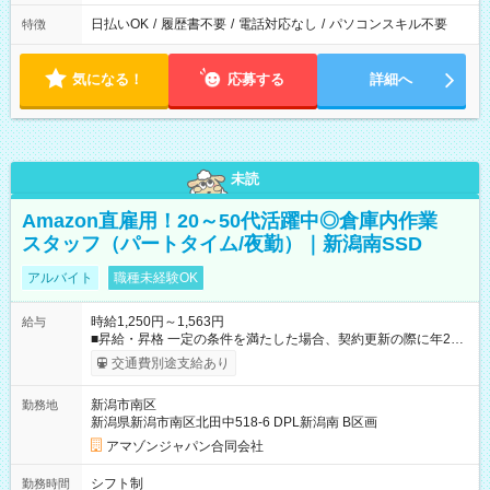
日払いOK
/
履歴書不要
/
電話対応なし
/
パソコンスキル不要
特徴
気になる！
応募する
詳細へ
未読
Amazon直雇用！20～50代活躍中◎倉庫内作業
スタッフ（パートタイム/夜勤）｜新潟南SSD
アルバイト
職種未経験OK
時給1,250円～1,563円
給与
■昇給・昇格 一定の条件を満たした場合、契約更新の際に年2回
まで昇給の機会があります。 ■正社員登用制度あり ※月末締/翌
交通費別途支給あり
月25日支払い ※時間外手当、別途支給 ※深夜割増賃金 (22:00～
翌5:00までは時給が25%UPします) ☆給与前払い制度有！
新潟市南区
勤務地
☆Amazon直雇用で安定して働けます！ 【試用期間】試用期間
新潟県新潟市南区北田中518-6 DPL新潟南 B区画
あり 試用期間の長さ：1週間 雇用形態、給与は本採用時と同じ
です。
アマゾンジャパン合同会社
シフト制
勤務時間