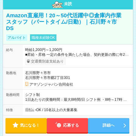
未読
Amazon直雇用！20～50代活躍中◎倉庫内作業
スタッフ（パートタイム/日勤）｜石川野々市
DS
アルバイト
職種未経験OK
時給1,200円～1,200円
給与
■昇給・昇格 一定の条件を満たした場合、契約更新の際に年2回
まで昇給の機会があります。 ■正社員登用制度あり ※月末締/翌
交通費別途支給あり
月25日支払い ※時間外手当、別途支給 ※深夜割増賃金 (22:00～
翌5:00までは時給が25%UPします) ☆給与前払い制度有！
石川県野々市市
勤務地
☆Amazon直雇用で安定して働けます！ 【試用期間】試用期間
石川県野々市市郷2丁目301
あり 試用期間の長さ：1週間 雇用形態、給与は本採用時と同じ
です。
アマゾンジャパン合同会社
シフト制
勤務時間
1日あたりの実働時間：最大8時間/日 シフト例 ・8時～17時 ・
12時～21時
日払いOK / 10名以上の大量募集
特徴
気になる！
応募する
詳細へ