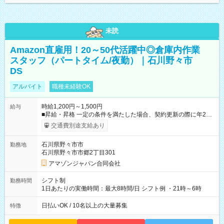
未読
Amazon直雇用！20～50代活躍中◎倉庫内作業
スタッフ（パートタイム/夜勤）｜石川野々市
DS
アルバイト
職種未経験OK
時給1,200円～1,500円
給与
■昇給・昇格 一定の条件を満たした場合、契約更新の際に年2回
まで昇給の機会があります。 ■正社員登用制度あり ※月末締/翌
交通費別途支給あり
月25日支払い ※時間外手当、別途支給 ※深夜割増賃金 (22:00～
翌5:00までは時給が25%UPします) ☆給与前払い制度有！
石川県野々市市
勤務地
☆Amazon直雇用で安定して働けます！ 【試用期間】試用期間
石川県野々市市郷2丁目301
あり 試用期間の長さ：1週間 雇用形態、給与は本採用時と同じ
です。
アマゾンジャパン合同会社
シフト制
勤務時間
1日あたりの実働時間：最大8時間/日 シフト例 ・21時～6時
日払いOK / 10名以上の大量募集
特徴