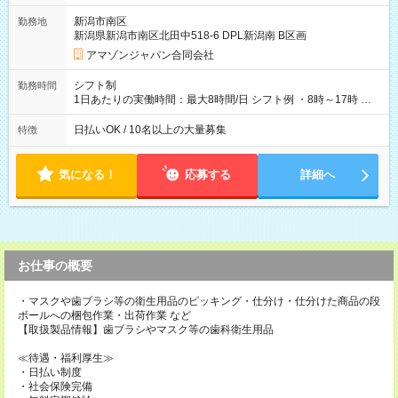
翌5:00までは時給が25%UPします) ☆給与前払い制度有！
新潟市南区
勤務地
☆Amazon直雇用で安定して働けます！ 【試用期間】試用期間
新潟県新潟市南区北田中518-6 DPL新潟南 B区画
あり 試用期間の長さ：1週間 雇用形態、給与は本採用時と同じ
です。
アマゾンジャパン合同会社
シフト制
勤務時間
1日あたりの実働時間：最大8時間/日 シフト例 ・8時～17時 ・
12時～21時
日払いOK / 10名以上の大量募集
特徴
気になる！
応募する
詳細へ
お仕事の概要
・マスクや歯ブラシ等の衛生用品のピッキング・仕分け・仕分けた商品の段
ボールへの梱包作業・出荷作業 など
【取扱製品情報】歯ブラシやマスク等の歯科衛生用品
≪待遇・福利厚生≫
・日払い制度
・社会保険完備