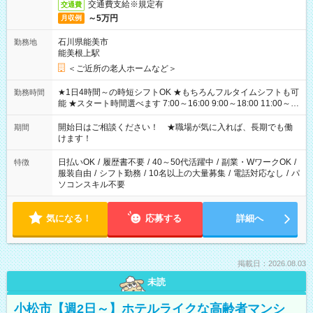
交通費支給※規定有
交通費
～5万円
月収例
石川県能美市
勤務地
能美根上駅
＜ご近所の老人ホームなど＞
★1日4時間～の時短シフトOK ★もちろんフルタイムシフトも可
勤務時間
能 ★スタート時間選べます 7:00～16:00 9:00～18:00 11:00～
20:00 など 残業なし！ ※Wワークの場合、他のお仕事と合わせ
週40時間超の就業はご案内できません ※法令に基づき、週20時
開始日はご相談ください！ ★職場が気に入れば、長期でも働
期間
間以上勤務は社会保険への加入対象となります ※労働者派遣法
けます！
（日雇い派遣の原則禁止）により、短時間・短期間の就業はご
案内が難しい場合があります
日払いOK
/
履歴書不要
/
40～50代活躍中
/
副業・WワークOK
/
特徴
服装自由
/
シフト勤務
/
10名以上の大量募集
/
電話対応なし
/
パ
ソコンスキル不要
気になる！
応募する
詳細へ
掲載日：2026.08.03
未読
小松市【週2日～】ホテルライクな高齢者マンシ