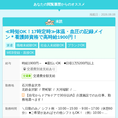
あなたの閲覧履歴からのオススメ
掲載日：2026.08.08
未読
≪時短OK！17時定時≫体温・血圧の記録メイ
ン＊看護師資格で高時給1900円！
派遣
職種未経験OK
社会人未経験OK
ブランクOK
WEB登録・面接OK
時給1900円～ ■週払いOK ■日収1万5200円以上
給与
交通費別途支給あり
交通費全額支給
交通費
石川県金沢市
勤務地
北鉄金沢駅
/
野町駅
/
大河端駅
/
…
【自宅からドアtoドアで30分以内】介護施設でのお仕事。勤
務地選べます！
＼日勤のみ／ シフト例 ・10:00～15:00 ・9:00～17:00（休憩60
勤務時間
分） ■ご希望があればその他シフトもOK！ （例）10:00～
19:00 など 「家族とお休みを合わせたい」 「できれば残業は