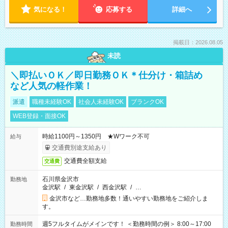
気になる！
応募する
詳細へ
掲載日：2026.08.05
未読
＼即払いＯＫ／即日勤務ＯＫ＊仕分け・箱詰め
など人気の軽作業！
派遣
職種未経験OK
社会人未経験OK
ブランクOK
WEB登録・面接OK
時給1100円～1350円 ★Wワーク不可
給与
交通費別途支給あり
交通費全額支給
交通費
石川県金沢市
勤務地
金沢駅
/
東金沢駅
/
西金沢駅
/
…
金沢市など…勤務地多数！通いやすい勤務地をご紹介しま
す。
週5フルタイムがメインです！ ＜勤務時間の例＞ 8:00～17:00
勤務時間