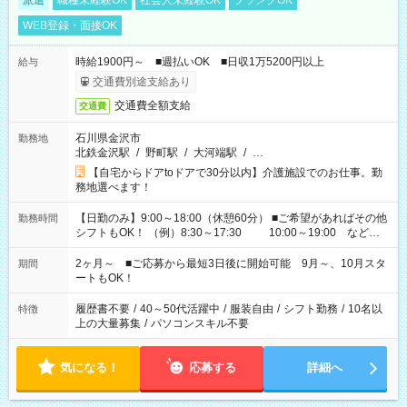
派遣
職種未経験OK
社会人未経験OK
ブランクOK
WEB登録・面接OK
時給1900円～ ■週払いOK ■日収1万5200円以上
給与
交通費別途支給あり
交通費全額支給
交通費
石川県金沢市
勤務地
北鉄金沢駅
/
野町駅
/
大河端駅
/
…
【自宅からドアtoドアで30分以内】介護施設でのお仕事。勤
務地選べます！
【日勤のみ】9:00～18:00（休憩60分） ■ご希望があればその他
勤務時間
シフトもOK！ （例）8:30～17:30 10:00～19:00 など
「家族とお休みを合わせたい」 「できれば残業はしたくない」
など、あなたのご希望に沿ったお仕事をご紹介します！ ※Wワ
2ヶ月～ ■ご応募から最短3日後に開始可能 9月～、10月スタ
期間
ーク希望の方へ 今ご覧のお仕事で希望する勤務時間と、もう1つ
ートもOK！
のお仕事の勤務時間。 合計で週40時間を超える場合は応募でき
ません
履歴書不要
/
40～50代活躍中
/
服装自由
/
シフト勤務
/
10名以
特徴
上の大量募集
/
パソコンスキル不要
気になる！
応募する
詳細へ