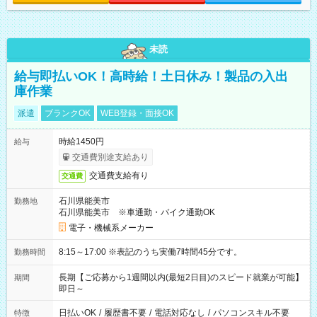
未読
給与即払いOK！高時給！土日休み！製品の入出
庫作業
派遣
ブランクOK
WEB登録・面接OK
時給1450円
給与
交通費別途支給あり
交通費支給有り
交通費
石川県能美市
勤務地
石川県能美市 ※車通勤・バイク通勤OK
電子・機械系メーカー
8:15～17:00 ※表記のうち実働7時間45分です。
勤務時間
長期【ご応募から1週間以内(最短2日目)のスピード就業が可能】
期間
即日～
日払いOK
/
履歴書不要
/
電話対応なし
/
パソコンスキル不要
特徴