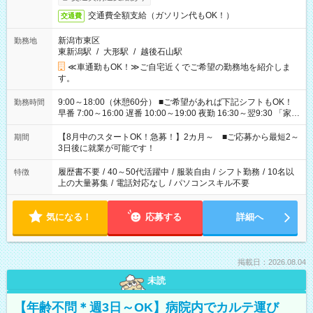
交通費全額支給（ガソリン代もOK！）
交通費
新潟市東区
勤務地
東新潟駅
/
大形駅
/
越後石山駅
≪車通勤もOK！≫ご自宅近くでご希望の勤務地を紹介しま
す。
9:00～18:00（休憩60分） ■ご希望があれば下記シフトもOK！
勤務時間
早番 7:00～16:00 遅番 10:00～19:00 夜勤 16:30～翌9:30 「家族
と休みを合わせたい」 「余裕を持って夕飯の準備がしたい」
「できれば残業はしたくない」 など、ご希望を教えてください
【8月中のスタートOK！急募！】2カ月～ ■ご応募から最短2～
期間
ね。 ※Wワーク希望の方へ 今ご覧のお仕事で希望する勤務時間
3日後に就業が可能です！
と、もう1つのお仕事の勤務時間。 合計で週40時間を超える場
合は応募できません。
履歴書不要
/
40～50代活躍中
/
服装自由
/
シフト勤務
/
10名以
特徴
上の大量募集
/
電話対応なし
/
パソコンスキル不要
気になる！
応募する
詳細へ
掲載日：2026.08.04
未読
【年齢不問＊週3日～OK】病院内でカルテ運び