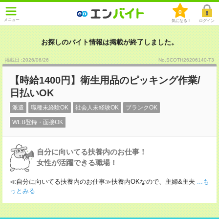
0
メニュー
気になる！
ログイン
お探しのバイト情報は掲載が終了しました。
掲載日 :2026
/
06
/
26
No.SCOTH26206140-T3
【時給1400円】衛生用品のピッキング作業/
日払いOK
派遣
職種未経験OK
社会人未経験OK
ブランクOK
WEB登録・面接OK
自分に向いてる扶養内のお仕事！
女性が活躍できる職場！
≪自分に向いてる扶養内のお仕事≫扶養内OKなので、主婦&主夫
...も
っとみる