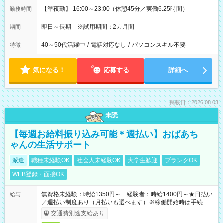
【準夜勤】 16:00～23:00（休憩45分／実働6.25時間）
勤務時間
即日～長期 ※試用期間：2カ月間
期間
40～50代活躍中
/
電話対応なし
/
パソコンスキル不要
特徴
気になる！
応募する
詳細へ
掲載日：2026.08.03
未読
【毎週お給料振り込み可能＊週払い】おばあち
ゃんの生活サポート
派遣
職種未経験OK
社会人未経験OK
大学生歓迎
ブランクOK
WEB登録・面接OK
無資格未経験：時給1350円～ 経験者：時給1400円～★日払い
給与
／週払い制度あり（月払いも選べます）※稼働開始時は手続き完
了次第のお支払いとなります。
交通費別途支給あり