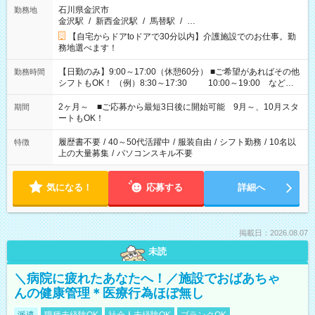
石川県金沢市
勤務地
金沢駅
/
新西金沢駅
/
馬替駅
/
…
【自宅からドアtoドアで30分以内】介護施設でのお仕事。勤
務地選べます！
【日勤のみ】9:00～17:00（休憩60分） ■ご希望があればその他
勤務時間
シフトもOK！ （例）8:30～17:30 10:00～19:00 など
「家族とお休みを合わせたい」 「できれば残業はしたくない」
など、あなたのご希望に沿ったお仕事をご紹介します！ ※Wワ
2ヶ月～ ■ご応募から最短3日後に開始可能 9月～、10月スタ
期間
ーク希望の方へ 今ご覧のお仕事で希望する勤務時間と、もう1つ
ートもOK！
のお仕事の勤務時間。 合計で週40時間を超える場合は応募でき
ません
履歴書不要
/
40～50代活躍中
/
服装自由
/
シフト勤務
/
10名以
特徴
上の大量募集
/
パソコンスキル不要
気になる！
応募する
詳細へ
掲載日：2026.08.07
未読
＼病院に疲れたあなたへ！／施設でおばあちゃ
んの健康管理＊医療行為ほぼ無し