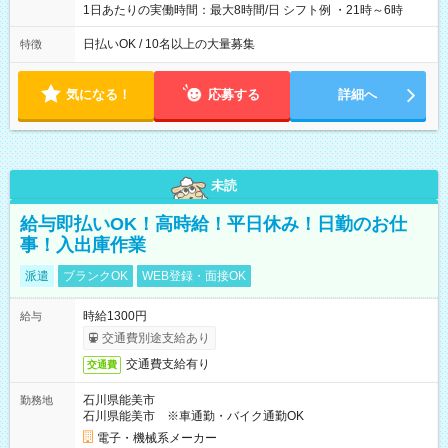
1日あたりの実働時間：最大8時間/日 シフト例 ・21時～6時
日払いOK / 10名以上の大量募集
特徴
気になる！
応募する
詳細へ
未読
給与即払いOK！高時給！平日休み！日勤のお仕
事！入出庫作業
派遣
ブランクOK
WEB登録・面接OK
時給1300円
給与
交通費別途支給あり
交通費支給有り
交通費
石川県能美市
勤務地
石川県能美市 ※車通勤・バイク通勤OK
電子・機械系メーカー