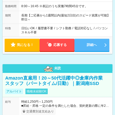
8:00～16:45 ※表記のうち実働7時間45分です。
勤務時間
長期【ご応募から1週間以内(最短2日目)のスピード就業が可能】
期間
即日～
日払いOK
/
履歴書不要
/
シフト勤務
/
電話対応なし
/
パソコン
特徴
スキル不要
気になる！
応募する
詳細へ
未読
Amazon直雇用！20～50代活躍中◎倉庫内作業
スタッフ（パートタイム/日勤）｜新潟南SSD
アルバイト
職種未経験OK
時給1,250円～1,250円
給与
■昇給・昇格 一定の条件を満たした場合、契約更新の際に年2回
まで昇給の機会があります。 ■正社員登用制度あり ※月末締/翌
交通費別途支給あり
月25日支払い ※時間外手当、別途支給 ※深夜割増賃金 (22:00～