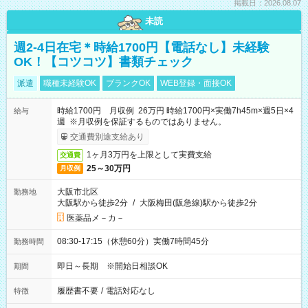
掲載日：2026.08.07
未読
週2-4日在宅＊時給1700円【電話なし】未経験
OK！【コツコツ】書類チェック
派遣
職種未経験OK
ブランクOK
WEB登録・面接OK
時給1700円 月収例 26万円 時給1700円×実働7h45m×週5日×4
給与
週 ※月収例を保証するものではありません。
交通費別途支給あり
1ヶ月3万円を上限として実費支給
交通費
25～30万円
月収例
大阪市北区
勤務地
大阪駅から徒歩2分
/
大阪梅田(阪急線)駅から徒歩2分
医薬品メ－カ－
08:30-17:15（休憩60分）実働7時間45分
勤務時間
即日～長期 ※開始日相談OK
期間
履歴書不要
/
電話対応なし
特徴