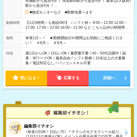
布施駅から徒歩5分
/
鴻池新田駅から徒歩5分
/
瓢箪山(大阪府)
駅から徒歩5分
/
…
■物流センターなど ■勤務地選べます
【1日3時間～も相談OK!】 ＜シフト例＞ 9:00～12:00 12:00～
勤務時間
17:00 17:00～22:00 18:00～21:00 など こちら以外の時間帯も
お気軽にご相談ください！
単発1日～！ ★勤務開始日や期間はお気軽にご相談くださ
期間
い！ ＃8月～ ＃9月～
週1日からOK
/
日払いOK
/
履歴書不要
/
40～50代活躍中
/
副
特徴
業・WワークOK
/
服装自由
/
シフト勤務
/
10名以上の大量募
集
/
電話対応なし
/
パソコンスキル不要
気になる！
応募する
詳細へ
編集部イチオシ
《単発1日OK！日払い可》＊チラシのモクモクシール貼り、
《1日だけの単発もOK》イベントや展示会場での設営・撤去