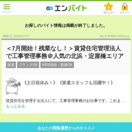
0
メニュー
気になる！
ログイン
お探しのバイト情報は掲載が終了しました。
掲載日 :2026
/
07
/
17
No.AHTWAL5983osa
＜7月開始！残業なし！＞賃貸住宅管理法人
で工事管理事務＠人気の北浜・淀屋橋エリア
派遣
ブランクOK
WEB登録・面接OK
《土日祝休み！》《派遣スタッフも活躍中！》
賃貸住宅を管理する法人にて、工事管理事務のお仕事です。これま
...
もっとみる
あなたの閲覧履歴からのオススメ