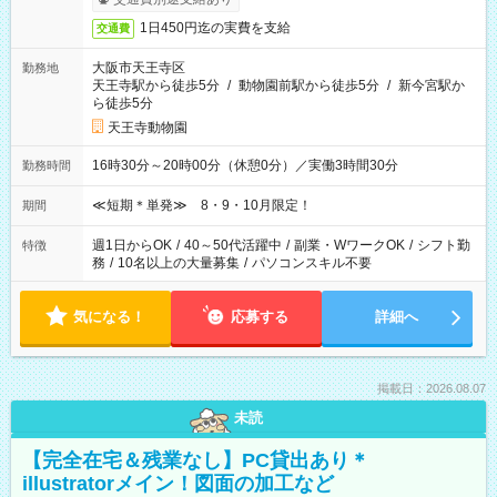
1日450円迄の実費を支給
交通費
大阪市天王寺区
勤務地
天王寺駅から徒歩5分
/
動物園前駅から徒歩5分
/
新今宮駅か
ら徒歩5分
天王寺動物園
16時30分～20時00分（休憩0分）／実働3時間30分
勤務時間
≪短期＊単発≫ 8・9・10月限定！
期間
週1日からOK
/
40～50代活躍中
/
副業・WワークOK
/
シフト勤
特徴
務
/
10名以上の大量募集
/
パソコンスキル不要
気になる！
応募する
詳細へ
掲載日：2026.08.07
未読
【完全在宅＆残業なし】PC貸出あり＊
illustratorメイン！図面の加工など