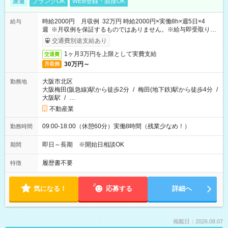
派遣
ブランクOK
WEB登録・面接OK
時給2000円 月収例 32万円 時給2000円×実働8h×週5日×4
給与
週 ※月収例を保証するものではありません。※給与即受取りサ
ービス利用可（利用条件有）
交通費別途支給あり
1ヶ月3万円を上限として実費支給
交通費
30万円～
月収例
大阪市北区
勤務地
大阪梅田(阪急線)駅から徒歩2分
/
梅田(地下鉄)駅から徒歩4分
/
大阪駅
/
…
不動産業
09:00-18:00（休憩60分）実働8時間（残業少なめ！）
勤務時間
即日～長期 ※開始日相談OK
期間
履歴書不要
特徴
気になる！
応募する
詳細へ
掲載日：2026.08.07