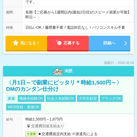
です。
長期【ご応募から1週間以内(最短2日目)のスピード就業が可能】
期間
即日～
日払いOK
/
履歴書不要
/
電話対応なし
/
パソコンスキル不要
特徴
気になる！
応募する
詳細へ
掲載日：2026.08.04
未読
〈月1日～で副業にピッタリ＊時給1,500円～〉
DMのカンタン仕分け
派遣
職種未経験OK
社会人未経験OK
大学生歓迎
ブランクOK
WEB登録・面接OK
時給1,500円～1,875円
給与
交通費別途支給あり
■ 交通費規定内支給 ※派遣先による
交通費