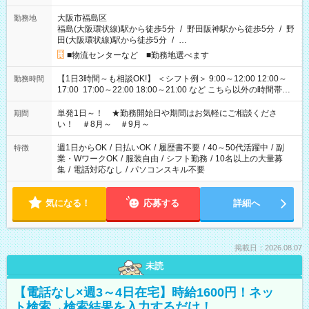
大阪市福島区
勤務地
福島(大阪環状線)駅から徒歩5分
/
野田阪神駅から徒歩5分
/
野
田(大阪環状線)駅から徒歩5分
/
…
■物流センターなど ■勤務地選べます
【1日3時間～も相談OK!】 ＜シフト例＞ 9:00～12:00 12:00～
勤務時間
17:00 17:00～22:00 18:00～21:00 など こちら以外の時間帯も
お気軽にご相談ください！
単発1日～！ ★勤務開始日や期間はお気軽にご相談くださ
期間
い！ ＃8月～ ＃9月～
週1日からOK
/
日払いOK
/
履歴書不要
/
40～50代活躍中
/
副
特徴
業・WワークOK
/
服装自由
/
シフト勤務
/
10名以上の大量募
集
/
電話対応なし
/
パソコンスキル不要
気になる！
応募する
詳細へ
掲載日：2026.08.07
未読
【電話なし×週3～4日在宅】時給1600円！ネッ
ト検索→検索結果を入力するだけ！