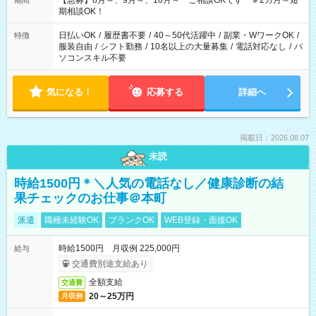
【急募】8月～、9月～、10月～ ご相談OKです ＃2カ月～短
期間
期相談OK！
日払いOK
/
履歴書不要
/
40～50代活躍中
/
副業・WワークOK
/
特徴
服装自由
/
シフト勤務
/
10名以上の大量募集
/
電話対応なし
/
パ
ソコンスキル不要
気になる！
応募する
詳細へ
掲載日：2026.08.07
未読
時給1500円＊＼人気の電話なし／健康診断の結
果チェックのお仕事＠本町
派遣
職種未経験OK
ブランクOK
WEB登録・面接OK
時給1500円 月収例 225,000円
給与
交通費別途支給あり
全額支給
交通費
20～25万円
月収例