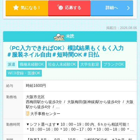
気になる！
応募する
詳細へ
掲載日：2026.08.06
未読
〈PC入力できればOK〉模試結果もくもく入力
＃服装ネイル自由＃短時間OK＃日払
派遣
職種未経験OK
社会人未経験OK
大学生歓迎
ブランクOK
WEB登録・面接OK
時給1600円
給与
大阪市北区
勤務地
西梅田駅から徒歩3分
/
大阪梅田(阪神線)駅から徒歩4分
/
大阪
駅から徒歩4分
/
…
大手事務センター
▼シフト選べます▼ 10：00～19：00 内、6ｈから相談可能！
勤務時間
＊10：00～16：00 ＊10：00～17：00 ＊10：00～18：00 ＊
11：00～19：00 ＊12：00～19：00 ＊13：00～19：00