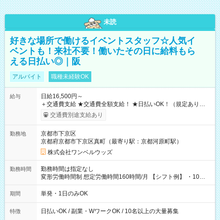
未読
好きな場所で働けるイベントスタッフ☆人気イ
ベントも！来社不要！働いたその日に給料もら
える日払い◎｜阪
アルバイト
職種未経験OK
日給16,500円～
給与
＋交通費支給 ★交通費全額支給！ ★日払いOK！（規定あり） ┗
働いたその日に現金GET♪ お仕事後はコンビニATMから 日払
交通費別途支給あり
い分を引き落とせます！ 【試用期間】試用期間なし
京都市下京区
勤務地
京都府京都市下京区真町（最寄り駅：京都河原町駅）
株式会社ワンベルウッズ
勤務時間は指定なし
勤務時間
変形労働時間制 想定労働時間160時間/月 【シフト例】 ・10：
00～20：00
単発・1日のみOK
期間
日払いOK / 副業・WワークOK / 10名以上の大量募集
特徴