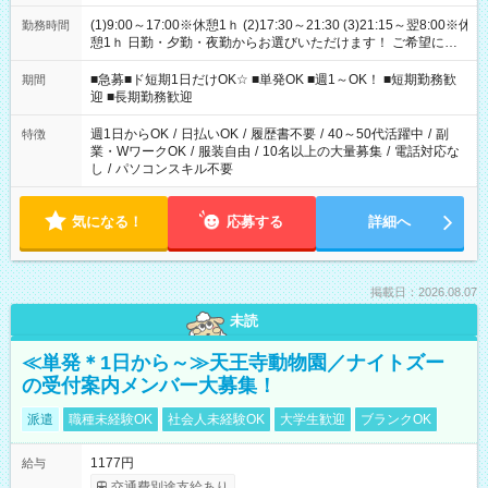
(1)9:00～17:00※休憩1ｈ (2)17:30～21:30 (3)21:15～翌8:00※休
勤務時間
憩1ｈ 日勤・夕勤・夜勤からお選びいただけます！ ご希望に合
わせて働けるお仕事です(*^^*) 【その他選べる勤務時間】 8-17
時/9-17時/9-18時/10-18時/11-21時/18-22時/20-翌4時/21-翌5
■急募■ド短期1日だけOK☆ ■単発OK ■週1～OK！ ■短期勤務歓
期間
時/22-翌6時/0-翌8時 ご自身のご都合で選んで頂ける完全自由シ
迎 ■長期勤務歓迎
フト！
週1日からOK
/
日払いOK
/
履歴書不要
/
40～50代活躍中
/
副
特徴
業・WワークOK
/
服装自由
/
10名以上の大量募集
/
電話対応な
し
/
パソコンスキル不要
気になる！
応募する
詳細へ
掲載日：2026.08.07
未読
≪単発＊1日から～≫天王寺動物園／ナイトズー
の受付案内メンバー大募集！
派遣
職種未経験OK
社会人未経験OK
大学生歓迎
ブランクOK
1177円
給与
交通費別途支給あり