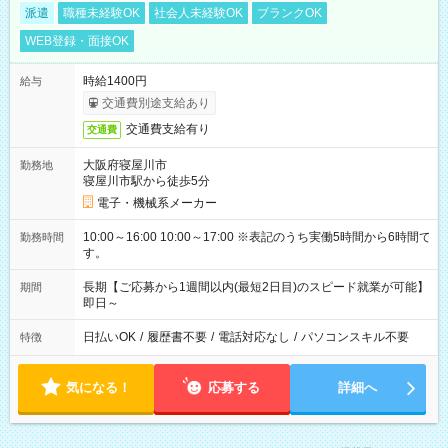
派遣
職種未経験OK
社会人未経験OK
ブランクOK
WEB登録・面接OK
時給1400円
給与
交通費別途支給あり
交通費支給有り
交通費
大阪府寝屋川市
勤務地
寝屋川市駅から徒歩5分
電子・機械系メーカー
10:00～16:00 10:00～17:00 ※表記のうち実働5時間から6時間で
勤務時間
す。
長期【ご応募から1週間以内(最短2日目)のスピード就業が可能】
期間
即日～
日払いOK
/
履歴書不要
/
電話対応なし
/
パソコンスキル不要
特徴
気になる！
応募する
詳細へ