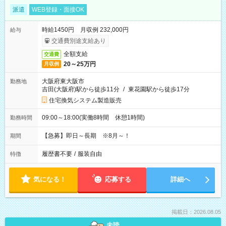
派遣
WEB登録・面接OK
時給1450円 月収例 232,000円
給与
交通費別途支給あり
全額支給
交通費
20～25万円
月収例
大阪府東大阪市
勤務地
吉田(大阪府)駅から徒歩11分
/
東花園駅から徒歩17分
住宅換気システム製造販売
09:00～18:00(実働8時間 休憩1時間)
勤務時間
【急募】即日～長期 ※8月～！
期間
履歴書不要
/
服装自由
特徴
気になる！
応募する
詳細へ
掲載日：2026.08.05
未読