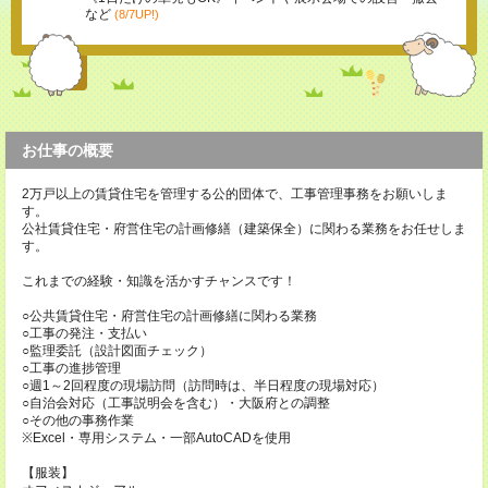
など
(8/7UP!)
お仕事の概要
2万戸以上の賃貸住宅を管理する公的団体で、工事管理事務をお願いしま
す。
公社賃貸住宅・府営住宅の計画修繕（建築保全）に関わる業務をお任せしま
す。
これまでの経験・知識を活かすチャンスです！
○公共賃貸住宅・府営住宅の計画修繕に関わる業務
○工事の発注・支払い
○監理委託（設計図面チェック）
○工事の進捗管理
○週1～2回程度の現場訪問（訪問時は、半日程度の現場対応）
○自治会対応（工事説明会を含む）・大阪府との調整
○その他の事務作業
※Excel・専用システム・一部AutoCADを使用
【服装】