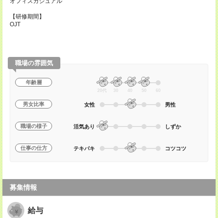
オフィスカジュアル
【研修期間】
OJT
職場の雰囲気
年齢層
20代
30
40
50
60
男女比率
女性
男性
職場の様子
活気あり
しずか
仕事の仕方
テキパキ
コツコツ
募集情報
給与