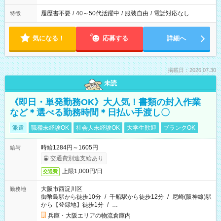
履歴書不要
/
40～50代活躍中
/
服装自由
/
電話対応なし
特徴
気になる！
応募する
詳細へ
掲載日：2026.07.30
未読
《即日・単発勤務OK》大人気！書類の封入作業
など＊選べる勤務時間＊日払い手渡し〇
派遣
職種未経験OK
社会人未経験OK
大学生歓迎
ブランクOK
時給1284円～1605円
給与
交通費別途支給あり
上限1,000円/日
交通費
大阪市西淀川区
勤務地
御幣島駅から徒歩10分
/
千船駅から徒歩12分
/
尼崎(阪神線)駅
から【登録地】徒歩1分
/
…
兵庫・大阪エリアの物流倉庫内