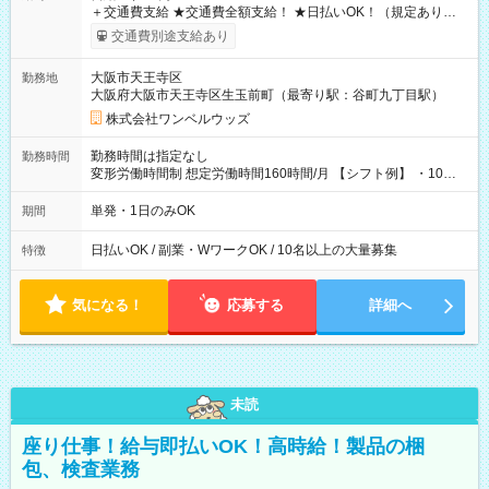
＋交通費支給 ★交通費全額支給！ ★日払いOK！（規定あり） ┗
働いたその日に現金GET♪ お仕事後はコンビニATMから 日払
交通費別途支給あり
い分を引き落とせます！ 【試用期間】試用期間なし
大阪市天王寺区
勤務地
大阪府大阪市天王寺区生玉前町（最寄り駅：谷町九丁目駅）
株式会社ワンベルウッズ
勤務時間は指定なし
勤務時間
変形労働時間制 想定労働時間160時間/月 【シフト例】 ・10：
00～20：00
単発・1日のみOK
期間
日払いOK / 副業・WワークOK / 10名以上の大量募集
特徴
気になる！
応募する
詳細へ
未読
座り仕事！給与即払いOK！高時給！製品の梱
包、検査業務