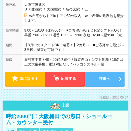
大阪市浪速区
勤務地
ＪＲ難波駅
/
大国町駅
/
新今宮駅
/
…
≪自宅からドアtoドアで30分以内！≫ご希望の勤務地を紹介
します。
9:00～18:00（休憩60分） ■ご希望があれば下記シフトもOK！
勤務時間
早番 7:00～16:00 遅番 10:00～19:00 夜勤 16:30～翌9:30 「家族
と休みを合わせたい」 「余裕を持って夕飯の準備がしたい」
「できれば残業はしたくない」 など、ご希望を教えてください
【8月中のスタートOK！急募！】2カ月～ ■ご応募から最短2～
期間
ね。 ※Wワーク希望の方へ 今ご覧のお仕事で希望する勤務時間
3日後に就業が可能です！
と、もう1つのお仕事の勤務時間。 合計で週40時間を超える場
合は応募できません。
履歴書不要
/
40～50代活躍中
/
服装自由
/
シフト勤務
/
10名以
特徴
上の大量募集
/
電話対応なし
/
パソコンスキル不要
気になる！
応募する
詳細へ
掲載日：2026.08.07
未読
時給2000円！大阪梅田での窓口・ショールー
ム・カウンター受付