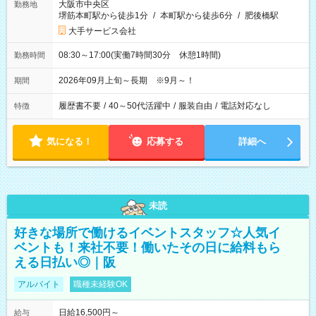
大阪市中央区
勤務地
堺筋本町駅から徒歩1分
/
本町駅から徒歩6分
/
肥後橋駅
大手サービス会社
08:30～17:00(実働7時間30分 休憩1時間)
勤務時間
2026年09月上旬～長期 ※9月～！
期間
履歴書不要
/
40～50代活躍中
/
服装自由
/
電話対応なし
特徴
気になる！
応募する
詳細へ
未読
好きな場所で働けるイベントスタッフ☆人気イ
ベントも！来社不要！働いたその日に給料もら
える日払い◎｜阪
アルバイト
職種未経験OK
日給16,500円～
給与