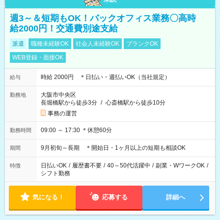
週3～＆短期もOK！バックオフィス業務〇高時
給2000円！交通費別途支給
派遣
職種未経験OK
社会人未経験OK
ブランクOK
WEB登録・面接OK
時給 2000円 ＊日払い・週払いOK（当社規定）
給与
大阪市中央区
勤務地
長堀橋駅から徒歩3分
/
心斎橋駅から徒歩10分
事務の運営
09:00 ～ 17:30 ＊休憩60分
勤務時間
9月初旬～長期 ＊開始日・1ヶ月以上の短期も相談OK
期間
日払いOK
/
履歴書不要
/
40～50代活躍中
/
副業・WワークOK
/
特徴
シフト勤務
気になる！
応募する
詳細へ