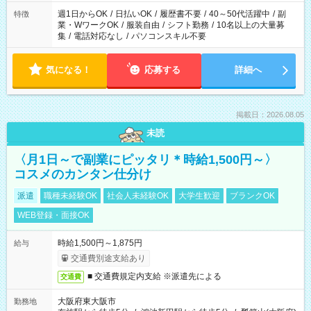
週1日からOK
/
日払いOK
/
履歴書不要
/
40～50代活躍中
/
副
特徴
業・WワークOK
/
服装自由
/
シフト勤務
/
10名以上の大量募
集
/
電話対応なし
/
パソコンスキル不要
気になる！
応募する
詳細へ
掲載日：2026.08.05
未読
〈月1日～で副業にピッタリ＊時給1,500円～〉
コスメのカンタン仕分け
派遣
職種未経験OK
社会人未経験OK
大学生歓迎
ブランクOK
WEB登録・面接OK
時給1,500円～1,875円
給与
交通費別途支給あり
■ 交通費規定内支給 ※派遣先による
交通費
大阪府東大阪市
勤務地