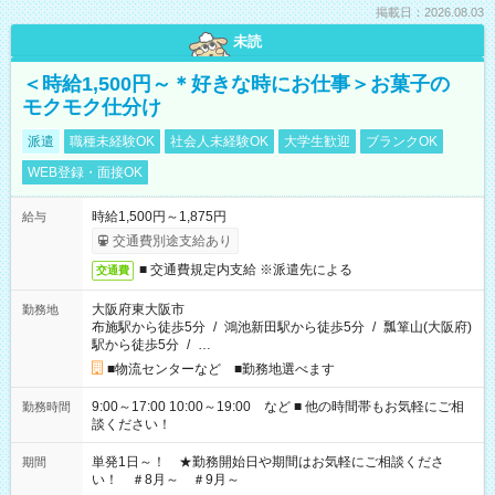
掲載日：2026.08.03
未読
＜時給1,500円～＊好きな時にお仕事＞お菓子の
モクモク仕分け
派遣
職種未経験OK
社会人未経験OK
大学生歓迎
ブランクOK
WEB登録・面接OK
時給1,500円～1,875円
給与
交通費別途支給あり
■ 交通費規定内支給 ※派遣先による
交通費
大阪府東大阪市
勤務地
布施駅から徒歩5分
/
鴻池新田駅から徒歩5分
/
瓢箪山(大阪府)
駅から徒歩5分
/
…
■物流センターなど ■勤務地選べます
9:00～17:00 10:00～19:00 など ■ 他の時間帯もお気軽にご相
勤務時間
談ください！
単発1日～！ ★勤務開始日や期間はお気軽にご相談くださ
期間
い！ ＃8月～ ＃9月～