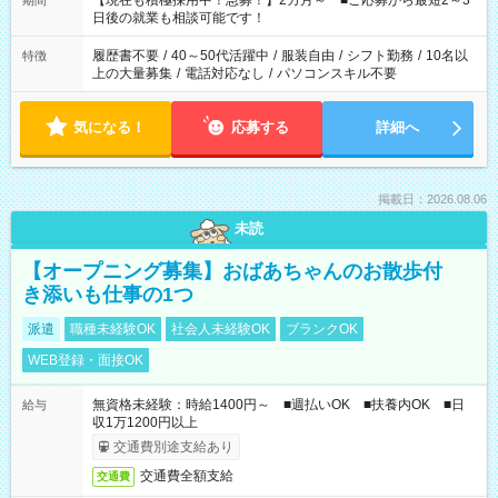
【現在も積極採用中！急募！】2カ月～ ■ご応募から最短2～3
期間
の方へ 今ご覧のお仕事で希望する勤務時間と、もう1つのお仕事
日後の就業も相談可能です！
の勤務時間。 合計で週40時間を超える場合は応募できません。
履歴書不要
/
40～50代活躍中
/
服装自由
/
シフト勤務
/
10名以
特徴
上の大量募集
/
電話対応なし
/
パソコンスキル不要
気になる！
応募する
詳細へ
掲載日：2026.08.06
未読
【オープニング募集】おばあちゃんのお散歩付
き添いも仕事の1つ
派遣
職種未経験OK
社会人未経験OK
ブランクOK
WEB登録・面接OK
無資格未経験：時給1400円～ ■週払いOK ■扶養内OK ■日
給与
収1万1200円以上
交通費別途支給あり
交通費全額支給
交通費