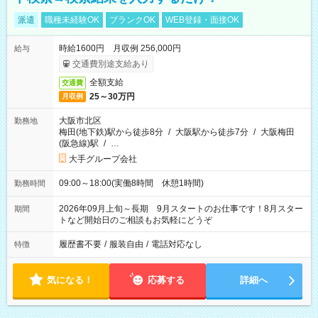
派遣
職種未経験OK
ブランクOK
WEB登録・面接OK
時給1600円 月収例 256,000円
給与
交通費別途支給あり
全額支給
交通費
25～30万円
月収例
大阪市北区
勤務地
梅田(地下鉄)駅から徒歩8分
/
大阪駅から徒歩7分
/
大阪梅田
(阪急線)駅
/
…
大手グループ会社
09:00～18:00(実働8時間 休憩1時間)
勤務時間
2026年09月上旬～長期 9月スタートのお仕事です！8月スター
期間
トなど開始日のご相談もお気軽にどうぞ
履歴書不要
/
服装自由
/
電話対応なし
特徴
気になる！
応募する
詳細へ