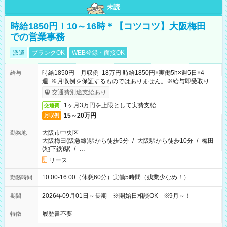
未読
時給1850円！10～16時＊【コツコツ】大阪梅田
での営業事務
派遣
ブランクOK
WEB登録・面接OK
時給1850円 月収例 18万円 時給1850円×実働5h×週5日×4
給与
週 ※月収例を保証するものではありません。※給与即受取りサ
ービス利用可（利用条件有）
交通費別途支給あり
1ヶ月3万円を上限として実費支給
交通費
15～20万円
月収例
大阪市中央区
勤務地
大阪梅田(阪急線)駅から徒歩5分
/
大阪駅から徒歩10分
/
梅田
(地下鉄)駅
/
…
リース
10:00-16:00（休憩60分）実働5時間（残業少なめ！）
勤務時間
2026年09月01日～長期 ※開始日相談OK ※9月～！
期間
履歴書不要
特徴