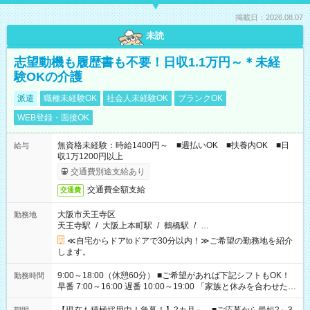
掲載日：2026.08.07
未読
志望動機も履歴書も不要！日収1.1万円～＊未経
験OKの介護
派遣
職種未経験OK
社会人未経験OK
ブランクOK
WEB登録・面接OK
無資格未経験：時給1400円～ ■週払いOK ■扶養内OK ■日
給与
収1万1200円以上
交通費別途支給あり
交通費全額支給
交通費
大阪市天王寺区
勤務地
天王寺駅
/
大阪上本町駅
/
鶴橋駅
/
…
≪自宅からドアtoドアで30分以内！≫ご希望の勤務地を紹介
します。
9:00～18:00（休憩60分） ■ご希望があれば下記シフトもOK！
勤務時間
早番 7:00～16:00 遅番 10:00～19:00 「家族と休みを合わせた
い」 「余裕を持って夕飯の準備がしたい」 「できれば残業はし
たくない」 など、ご希望を教えてくださいね。 ※Wワーク希望