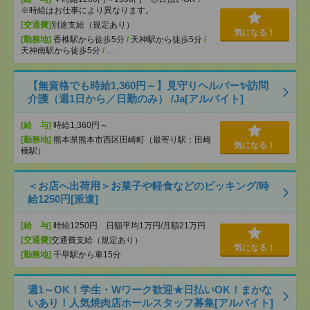
※時給はお仕事により異なります。
[交通費]
別途支給（規定あり）
気になる！
[勤務地]
香椎駅から徒歩5分
/
天神駅から徒歩5分
/
天神南駅から徒歩5分
/
…
【無資格でも時給1,360円～】見守りヘルパー✨訪問
介護（週1日から／日勤のみ） /Ja[アルバイト]
[給 与]
時給1,360円～
[勤務地]
熊本県熊本市西区田崎町（最寄り駅：田崎
気になる！
橋駅）
＜お店へ出荷用＞お菓子や軽食などのピッキング/時
給1250円[派遣]
[給 与]
時給1250円 日額平均1万円/月額21万円
[交通費]
交通費支給（規定あり）
気になる！
[勤務地]
千早駅から車15分
週1～OK！学生・Wワーク歓迎★日払いOK！まかな
いあり！人気焼肉店ホールスタッフ募集[アルバイト]