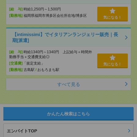
[給 与]
時給1,250円～1,500円
[勤務地]
福岡県福岡市博多区会社所在地/博多区
気になる！
【intimissimi】でイタリアンランジェリー販売｜長
期[派遣]
[給 与]
時給1340円～1340円 上記給与＋時間外
勤務手当＋交通費支給◎
[交通費]
「規定支給」
気になる！
[勤務地]
古島駅
/
おもろまち駅
すべて見る
かんたん検索はこちら
エンバイトTOP