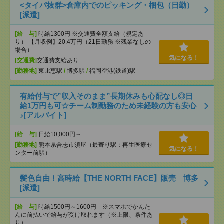
<タイパ抜群>倉庫内でのピッキング・梱包（日勤）
[派遣]
[給 与]
時給1300円 ※交通費全額支給（規定あ
り） 【月収例】20.4万円（21日勤務 ※残業なしの
場合）
気になる！
[交通費]
交通費支給あり
[勤務地]
東比恵駅
/
博多駅
/
福岡空港(鉄道)駅
有給付与で”収入そのまま”長期休みも心配なし◎日
給1万円も可☆チーム制勤務のため未経験の方も安心
♪[アルバイト]
[給 与]
日給10,000円～
[勤務地]
熊本県合志市須屋（最寄り駅：再生医療セ
気になる！
ンター前駅）
髪色自由！高時給【THE NORTH FACE】販売 博多
[派遣]
[給 与]
時給1500円～1600円 ※スマホでかんた
んに前払いで給与が受け取れます（※上限、条件あ
り）