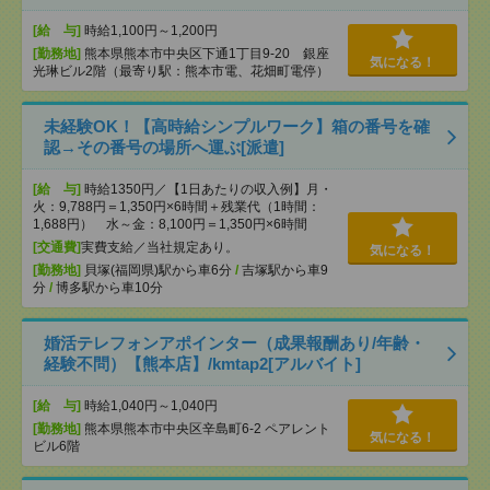
[給 与]
時給1,100円～1,200円
[勤務地]
熊本県熊本市中央区下通1丁目9-20 銀座
気になる！
光琳ビル2階（最寄り駅：熊本市電、花畑町電停）
未経験OK！【高時給シンプルワーク】箱の番号を確
認→その番号の場所へ運ぶ[派遣]
[給 与]
時給1350円／【1日あたりの収入例】月・
火：9,788円＝1,350円×6時間＋残業代（1時間：
1,688円） 水～金：8,100円＝1,350円×6時間
[交通費]
実費支給／当社規定あり。
気になる！
[勤務地]
貝塚(福岡県)駅から車6分
/
吉塚駅から車9
分
/
博多駅から車10分
婚活テレフォンアポインター（成果報酬あり/年齢・
経験不問）【熊本店】/kmtap2[アルバイト]
[給 与]
時給1,040円～1,040円
[勤務地]
熊本県熊本市中央区辛島町6-2 ペアレント
気になる！
ビル6階