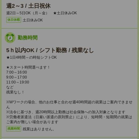
週2～3 / 土日祝休
週2日～5日OK（月～金） ★土日休みOK
土日休みOK
休日休暇
勤務時間
5ｈ以内OK / シフト勤務 / 残業なし
★1日4時間～の時短シフトOK
★スタート時間選べます！
7:00～16:00
9:00～17:00
11:00～19:00
など
残業なし！
※Wワークの場合、他のお仕事と合わせ週40時間超の就業はご案内できませ
ん
※法令に基づき、週20時間以上勤務は社会保険への加入対象となります
※労働者派遣法（日雇い派遣の原則禁止）により、短時間・短期間の就業は
ご案内が難しい場合があります
残業はありません。
残業時間