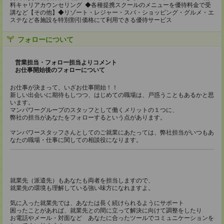
料キャリアカウンセリング ◆各種提携スクールのメニューを優待料金で受
講など【その他】◆リゾート・レジャー・スパ・ショッピング・グルメ・エ
ステなど各施設を特別割引価格にて利用できる優待サービス
フォローについて
営業担当・フォロー担当よりコメント
お仕事開始後のフォローについて
お仕事が決まって、いざお仕事開始！！
新しい出会いに期待もしつつ、はじめての職場は、戸惑うこともあるかと思
います。
マンパワーグループのスタッフとして働くメリットの１つに、
弊社の担当があなたをフォローするという点があります。
マンパワースタッフさんとしてのご就業にあたっては、弊社担当がいつもあ
なたの職場・仕事に関しての相談役になります。
就業先（派遣先）もあなたも両者を担当しますので、
就業先の環境も理解している強い味方になれますよ。
気に入った就業先では、あなたは長く続けられるようにサポート
困ったことがあれば、就業先との間に立って解決に向けて調整をしたり
お電話やメール・対面など あなたに合ったツールでコミュニケーションを