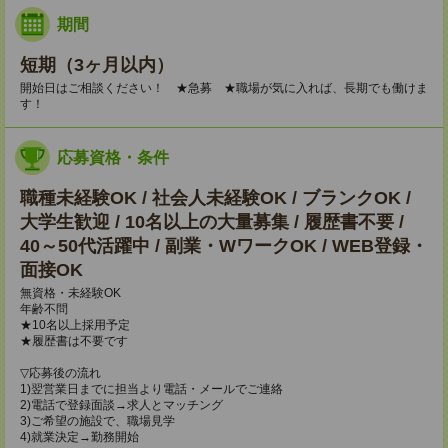
期間
短期（3ヶ月以内）
開始日はご相談ください！ ★急募 ★職場が気に入れば、長期でも働けま
す！
応募資格・条件
職種未経験OK / 社会人未経験OK / ブランクOK /
大学生歓迎 / 10名以上の大量募集 / 履歴書不要 /
40～50代活躍中 / 副業・WワークOK / WEB登録・
面接OK
無資格・未経験OK
年齢不問
★10名以上採用予定
★履歴書は不要です
▽応募後の流れ
1)翌営業日までに担当より電話・メールでご連絡
2)電話で登録面談→求人とマッチング
3)ご希望の施設で、職場見学
4)就業決定→勤務開始