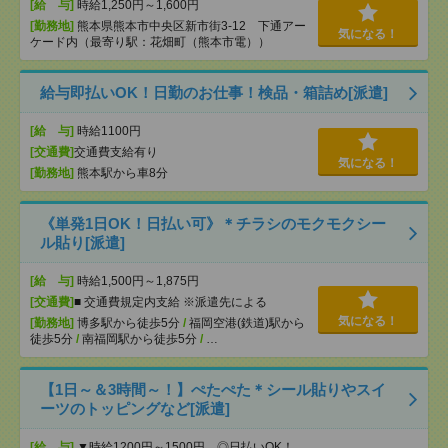
[給 与]
時給1,250円～1,600円
[勤務地]
熊本県熊本市中央区新市街3-12 下通アー
気になる！
ケード内（最寄り駅：花畑町（熊本市電））
給与即払いOK！日勤のお仕事！検品・箱詰め[派遣]
[給 与]
時給1100円
[交通費]
交通費支給有り
気になる！
[勤務地]
熊本駅から車8分
《単発1日OK！日払い可》＊チラシのモクモクシー
ル貼り[派遣]
[給 与]
時給1,500円～1,875円
[交通費]
■ 交通費規定内支給 ※派遣先による
気になる！
[勤務地]
博多駅から徒歩5分
/
福岡空港(鉄道)駅から
徒歩5分
/
南福岡駅から徒歩5分
/
…
【1日～＆3時間～！】ぺたぺた＊シール貼りやスイ
ーツのトッピングなど[派遣]
[給 与]
▼時給1200円～1500円 ◎日払いOK！