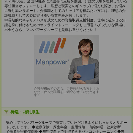
2023年現在、全国34拠点に介護専門支店を展開。介護の現場を理解している
専任担当がフォローします。理想と現実とのギャップに悩んだ際は、お悩み
に寄り添いサポート。介護職としてのキャリアを積みたい方には、理想の介
護職員としての姿に寄り添い就業先をお探しします。
中長期的なキャリアパス形成のための資格取得支援制度、仕事に活かせる知
識を身に付けるためのオンライントレーニングもご用意！ぴったりな職場に
出会うなら、マンパワーグループを是非お選びください！
介護が初めての方も、ご経験がある方も！あ
なたに合った職場をご紹介させていただきま
す！
待遇・福利厚生
安心してマンパワーグループで就業していただけるようにしっかりとサポー
トいたします。 ◆健康保険・厚生年金・雇用保険・有給休暇・健康診断・
労働者災害補償保険 ◆無料で自宅で学習できるパソコントレーニング◆無