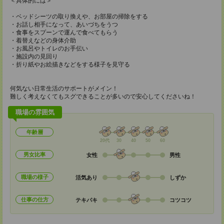
＜具体的には＞
・ベッドシーツの取り換えや、お部屋の掃除をする
・お話し相手になって、あいづちをうつ
・食事をスプーンで運んで食べてもらう
・着替えなどの身体介助
・お風呂やトイレのお手伝い
・施設内の見回り
・折り紙やお絵描きなどをする様子を見守る
何気ない日常生活のサポートがメイン！
難しく考えなくてもスグできることが多いので安心してくださいね！
職場の雰囲気
年齢層
20代
30
40
50
60
男女比率
女性
男性
職場の様子
活気あり
しずか
仕事の仕方
テキパキ
コツコツ