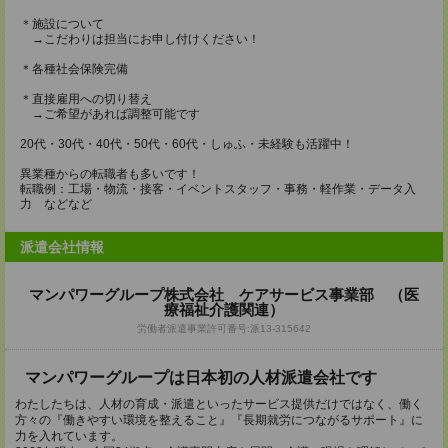
＊施設について
→こだわりは担当にお申し付けください！
＊各種社会保険完備
＊直接雇用への切り替え
→ご希望があれば調整可能です
20代・30代・40代・50代・60代・しゅふ・未経験も活躍中！
異業種からの転職者も多いです！
転職例：工場・物流・接客・イベントスタッフ・事務・軽作業・データ入
力 などなど
派遣会社情報
マンパワーグループ株式会社 ケアサービス事業部 （医
療福祉介護関連）
労働者派遣事業許可番号:派13-315642
マンパワーグループは日本初の人材派遣会社です
わたしたちは、人材の育成・派遣といったサービス提供だけではなく、働く
方々の『働きやすい環境を整えること』『長期就労につながるサポート』に
力を入れています。