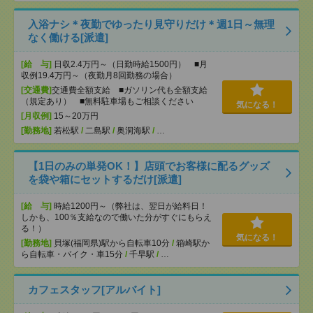
入浴ナシ＊夜勤でゆったり見守りだけ＊週1日～無理
なく働ける[派遣]
[給 与]
日収2.4万円～（日勤時給1500円） ■月
収例19.4万円～（夜勤月8回勤務の場合）
[交通費]
交通費全額支給 ■ガソリン代も全額支給
（規定あり） ■無料駐車場もご相談ください
気になる！
[月収例]
15～20万円
[勤務地]
若松駅
/
二島駅
/
奥洞海駅
/
…
【1日のみの単発OK！】店頭でお客様に配るグッズ
を袋や箱にセットするだけ[派遣]
[給 与]
時給1200円～（弊社は、翌日が給料日！
しかも、100％支給なので働いた分がすぐにもらえ
る！）
気になる！
[勤務地]
貝塚(福岡県)駅から自転車10分
/
箱崎駅か
ら自転車・バイク・車15分
/
千早駅
/
…
カフェスタッフ[アルバイト]