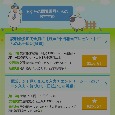
あなたの閲覧履歴からの
おすすめ
説明会参加で全員に【現金2千円相当プレゼント】生
活のお手伝い[派遣]
[給 与]
無資格未経験：時給1300円～ ■週払い
OK ■扶養内OK ■日収1万400円以上
[交通費]
交通費全額支給（ガソリン代もOK！）
気になる！
[勤務地]
通町筋駅
/
水道町駅
/
西辛島町駅
/
…
電話ナシ！見たまんま入力＊エントリーシートのデ
ータ入力・短期OK・日払いOK[派遣]
[給 与]
時給1600円 ＊日払いOK
[交通費]
交通費支給（上限15000円/月）
気になる！
[勤務地]
天神駅から徒歩5分
/
博多駅からバス15分
/
西鉄福岡駅から徒歩5分
/
…