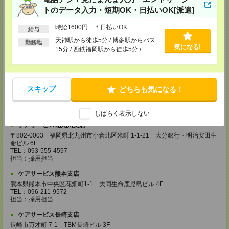
トのデータ入力・短期OK・日払いOK[派遣]
登録場所
時給1600円 ＊日払いOK
ケアサービス鹿児島支店
給与
〒892-0846
天神駅から徒歩5分 / 博多駅からバス
勤務地
鹿児島市加治屋町 15-9 大同生命鹿児島ビル 9F
気になる!
15分 / 西鉄福岡駅から徒歩5分 / …
TEL：099-239-1070
担当：採用担当
ケアサービス福岡支店
〒812-0024 福岡県福岡市博多区綱場町4-11 パシフィックコート博
スキップ
どちらも気になる！
多 3F（25.3.17～）
TEL：092-517-3686
担当：採用担当
しばらく表示しない
ケアサービス北九州支店
〒802-0003 福岡県北九州市小倉北区米町 1-1-21 大分銀行・明治安田生
命ビル 6F
TEL：093-555-4597
担当：採用担当
ケアサービス熊本支店
熊本県熊本市中央区花畑町1-1 大同生命鹿児島ビル 4F
TEL：096-211-9572
担当：採用担当
ケアサービス長崎支店
長崎市万才町 7-1 TBM長崎ビル 3F