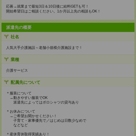
応募→就業まで最短3日＆10日後に給料GETも可！
開始希望日はご相談ください。1か月以上先の相談もOK！
派遣先の概要
社名
人気大手介護施設～老舗小規模介護施設まで！
業種
介護サービス
配属先について
＊服装について
→動きやすい服装でOK
派遣先によってはポロシャツの貸与あり
＊お休みについて
→ご希望お聞かせください！
子育て・家事優先で／はじめは日数少なめで
などなど
＊産休育休取得実績あり！