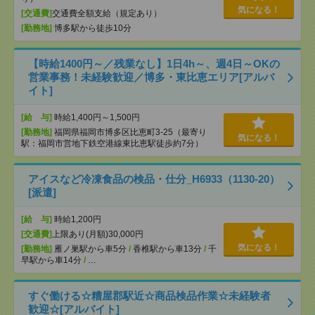
気になる！
[交通費]
交通費全額支給（規定あり）
[勤務地]
博多駅から徒歩10分
【時給1400円～／残業なし】1日4h～、週4日～OKの
営業事務！未経験歓迎／博多・東比恵エリア[アルバ
イト]
[給 与]
時給1,400円～1,500円
[勤務地]
福岡県福岡市博多区比恵町3-25（最寄り
気になる！
駅：福岡市営地下鉄空港線東比恵駅徒歩約7分）
アイスなど冷凍食品の検品・仕分_H6933（1130-20）
[派遣]
[給 与]
時給1,200円
[交通費]
上限あり(月額)30,000円
気になる！
[勤務地]
雁ノ巣駅から車5分
/
香椎駅から車13分
/
千
早駅から車14分
/
…
すぐ働ける☆糟屋郡駅近☆商品検品作業☆未経験者
歓迎☆[アルバイト]