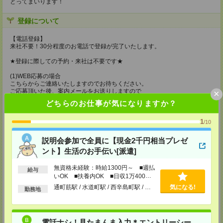
とってまいります！
登録について
【電話登録】
来社不要！30分程度のお電話で登録が完了いたします。
★登録に際しての予約・来社は不要です★
(1)WEB応募の場合
こちらからご連絡いたしますのでお待ちください。
ご応募頂いた後、案内メールをお送りしますので
×
内容をご確認ください。
どちらのお仕事が気になりますか？
(2)電話応募の場合
お時間のあるときにお電話にてご応募いただければ
1
/10
その場で登録も可能です。
説明会参加で全員に【現金2千円相当プレゼ
持ち物
ント】生活のお手伝い[派遣]
【電話登録】
弊社HPよりマイページ作成をお願いします
無資格未経験：時給1300円～ ■週払
給与
電話での登録の際に、マイページ作成をいただいた旨をお伝えください。
いOK ■扶養内OK ■日収1万400円
以上
通町筋駅 / 水道町駅 / 西辛島町駅 / …
気になる!
所要時間
勤務地
【電話登録】30分程度
・経験やご希望などをインタビュー
・お仕事のご紹介など
電話ナシ！見たまんま入力＊エントリーシー