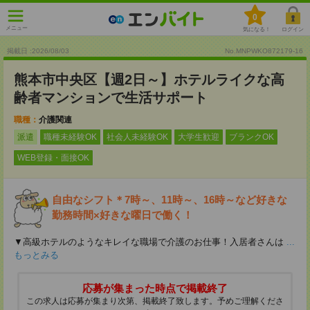
0
メニュー
気になる！
ログイン
掲載日 :2026
/
08
/
03
No.MNPWKO872179-16
熊本市中央区【週2日～】ホテルライクな高
齢者マンションで生活サポート
職種：
介護関連
派遣
職種未経験OK
社会人未経験OK
大学生歓迎
ブランクOK
WEB登録・面接OK
自由なシフト＊7時～、11時～、16時～など好きな
勤務時間×好きな曜日で働く！
▼高級ホテルのようなキレイな職場で介護のお仕事！入居者さんは
...
もっとみる
応募が集まった時点で掲載終了
この求人は応募が集まり次第、掲載終了致します。予めご理解くださ