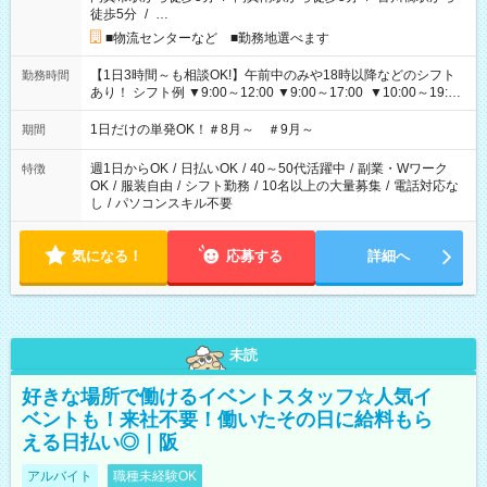
徒歩5分
/
…
■物流センターなど ■勤務地選べます
【1日3時間～も相談OK!】午前中のみや18時以降などのシフト
勤務時間
あり！ シフト例 ▼9:00～12:00 ▼9:00～17:00 ▼10:00～19:00
▼18:00～21:00
1日だけの単発OK！＃8月～ ＃9月～
期間
週1日からOK
/
日払いOK
/
40～50代活躍中
/
副業・Wワーク
特徴
OK
/
服装自由
/
シフト勤務
/
10名以上の大量募集
/
電話対応な
し
/
パソコンスキル不要
気になる！
応募する
詳細へ
未読
好きな場所で働けるイベントスタッフ☆人気イ
ベントも！来社不要！働いたその日に給料もら
える日払い◎｜阪
アルバイト
職種未経験OK