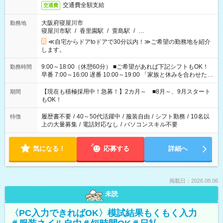
交通費全額支給
交通費
大阪府寝屋川市
勤務地
寝屋川市駅
/
香里園駅
/
萱島駅
/
…
≪自宅からドアtoドアで30分以内！≫ご希望の勤務地を紹介
します。
9:00～18:00（休憩60分） ■ご希望があれば下記シフトもOK！
勤務時間
早番 7:00～16:00 遅番 10:00～19:00 「家族と休みを合わせた
い」 「余裕を持って夕飯の準備がしたい」 「できれば残業はし
たくない」 など、ご希望を教えてくださいね。 ※Wワーク希望
【現在も積極採用中！急募！】2カ月～ ■8月～、9月スタート
期間
の方へ 今ご覧のお仕事で希望する勤務時間と、もう1つのお仕事
もOK！
の勤務時間。 合計で週40時間を超える場合は応募できません。
履歴書不要
/
40～50代活躍中
/
服装自由
/
シフト勤務
/
10名以
特徴
上の大量募集
/
電話対応なし
/
パソコンスキル不要
気になる！
応募する
詳細へ
掲載日：2026.08.06
未読
〈PC入力できればOK〉模試結果もくもく入力