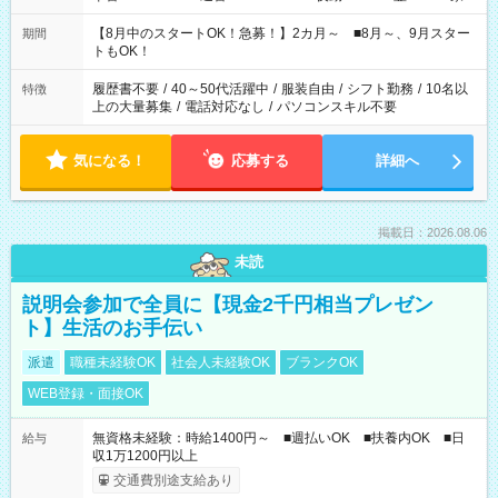
と休みを合わせたい」 「余裕を持って夕飯の準備がしたい」
「できれば残業はしたくない」 など、ご希望を教えてください
【8月中のスタートOK！急募！】2カ月～ ■8月～、9月スター
期間
ね。 ※Wワーク希望の方へ 今ご覧のお仕事で希望する勤務時間
トもOK！
と、もう1つのお仕事の勤務時間。 合計で週40時間を超える場
合は応募できません。
履歴書不要
/
40～50代活躍中
/
服装自由
/
シフト勤務
/
10名以
特徴
上の大量募集
/
電話対応なし
/
パソコンスキル不要
気になる！
応募する
詳細へ
掲載日：2026.08.06
未読
説明会参加で全員に【現金2千円相当プレゼン
ト】生活のお手伝い
派遣
職種未経験OK
社会人未経験OK
ブランクOK
WEB登録・面接OK
無資格未経験：時給1400円～ ■週払いOK ■扶養内OK ■日
給与
収1万1200円以上
交通費別途支給あり