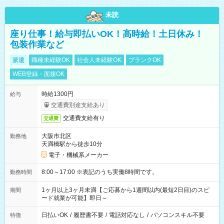
未読
座り仕事！給与即払いOK！高時給！土日休み！
包装作業など
派遣
職種未経験OK
社会人未経験OK
ブランクOK
WEB登録・面接OK
時給1300円
給与
交通費別途支給あり
交通費支給有り
交通費
大阪市北区
勤務地
天満橋駅から徒歩10分
電子・機械系メーカー
8:00～17:00 ※表記のうち実働8時間です。
勤務時間
1ヶ月以上3ヶ月未満【ご応募から1週間以内(最短2日目)のスピ
期間
ード就業が可能】即日～
日払いOK
/
履歴書不要
/
電話対応なし
/
パソコンスキル不要
特徴