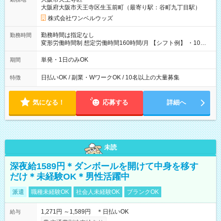
大阪府大阪市天王寺区生玉前町（最寄り駅：谷町九丁目駅）
株式会社ワンベルウッズ
勤務時間は指定なし
勤務時間
変形労働時間制 想定労働時間160時間/月 【シフト例】 ・10：
00～20：00
単発・1日のみOK
期間
日払いOK / 副業・WワークOK / 10名以上の大量募集
特徴
気になる！
応募する
詳細へ
未読
深夜給1589円＊ダンボールを開けて中身を移す
だけ＊未経験OK＊男性活躍中
派遣
職種未経験OK
社会人未経験OK
ブランクOK
1,271円 ～1,589円 ＊日払いOK
給与