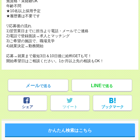
無資格・未経験OK
年齢不問
★10名以上採用予定
★履歴書は不要です
▽応募後の流れ
1)翌営業日までに担当より電話・メールでご連絡
2)電話で登録面談→求人とマッチング
3)ご希望の施設で、職場見学
4)就業決定→勤務開始
応募→就業まで最短3日＆10日後に給料GETも可！
開始希望日はご相談ください。1か月以上先の相談もOK！
メール
LINE
で送る
で送る
シェア
ツイート
ブックマーク
かんたん検索はこちら