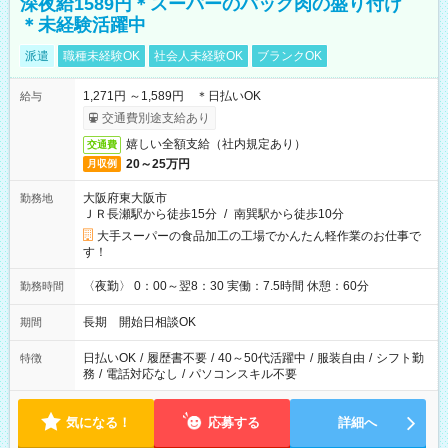
深夜給1589円＊スーパーのパック肉の盛り付け
＊未経験活躍中
派遣
職種未経験OK
社会人未経験OK
ブランクOK
1,271円 ～1,589円 ＊日払いOK
給与
交通費別途支給あり
嬉しい全額支給（社内規定あり）
交通費
20～25万円
月収例
大阪府東大阪市
勤務地
ＪＲ長瀬駅から徒歩15分
/
南巽駅から徒歩10分
大手スーパーの食品加工の工場でかんたん軽作業のお仕事で
す！
〈夜勤〉 0：00～翌8：30 実働：7.5時間 休憩：60分
勤務時間
長期 開始日相談OK
期間
日払いOK
/
履歴書不要
/
40～50代活躍中
/
服装自由
/
シフト勤
特徴
務
/
電話対応なし
/
パソコンスキル不要
気になる！
応募する
詳細へ