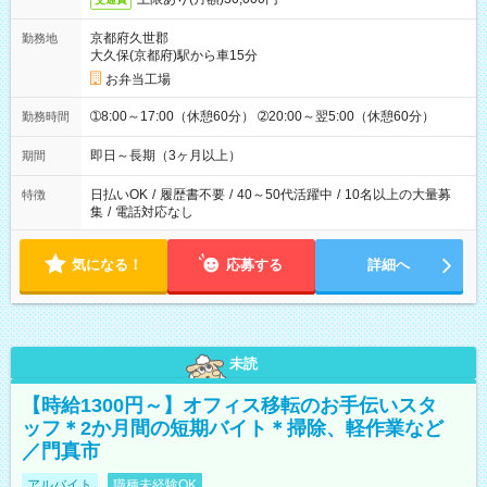
京都府久世郡
勤務地
大久保(京都府)駅から車15分
お弁当工場
➀8:00～17:00（休憩60分） ➁20:00～翌5:00（休憩60分）
勤務時間
即日～長期（3ヶ月以上）
期間
日払いOK
/
履歴書不要
/
40～50代活躍中
/
10名以上の大量募
特徴
集
/
電話対応なし
気になる！
応募する
詳細へ
未読
【時給1300円～】オフィス移転のお手伝いスタ
ッフ＊2か月間の短期バイト＊掃除、軽作業など
／門真市
アルバイト
職種未経験OK