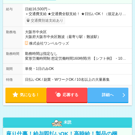
日給16,500円～
給与
＋交通費支給 ★交通費全額支給！ ★日払いOK！（規定あり） ┗
働いたその日に現金GET♪ お仕事後はコンビニATMから 日払
交通費別途支給あり
い分を引き落とせます！ 【試用期間】試用期間なし
大阪市中央区
勤務地
大阪府大阪市中央区難波（最寄り駅：難波駅）
株式会社ワンベルウッズ
勤務時間は指定なし
勤務時間
変形労働時間制 想定労働時間160時間/月 【シフト例】 ・10：
00～20：00
単発・1日のみOK
期間
日払いOK / 副業・WワークOK / 10名以上の大量募集
特徴
気になる！
応募する
詳細へ
未読
座り仕事！給与即払いOK！高時給！製品の梱