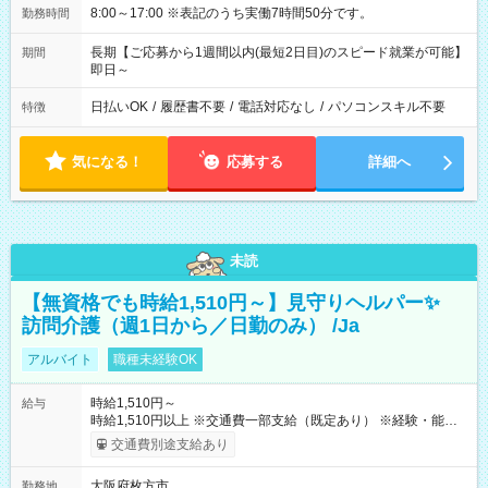
8:00～17:00 ※表記のうち実働7時間50分です。
勤務時間
長期【ご応募から1週間以内(最短2日目)のスピード就業が可能】
期間
即日～
日払いOK
/
履歴書不要
/
電話対応なし
/
パソコンスキル不要
特徴
気になる！
応募する
詳細へ
未読
【無資格でも時給1,510円～】見守りヘルパー✨
訪問介護（週1日から／日勤のみ） /Ja
アルバイト
職種未経験OK
時給1,510円～
給与
時給1,510円以上 ※交通費一部支給（既定あり） ※経験・能力を
考慮して決定します 【収入例】 週1回勤務の場合：1,510円×8時
交通費別途支給あり
間×4回=4万8,320円 週3回勤務の場合：1,510円×8時間×12回
=14万4,960円 週5回勤務の場合：1,510円×8時間×20回=24万
大阪府枚方市
勤務地