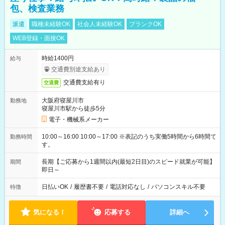
包、検査業務
派遣
職種未経験OK
社会人未経験OK
ブランクOK
WEB登録・面接OK
時給1400円
給与
交通費別途支給あり
交通費支給有り
交通費
大阪府寝屋川市
勤務地
寝屋川市駅から徒歩5分
電子・機械系メーカー
10:00～16:00 10:00～17:00 ※表記のうち実働5時間から6時間で
勤務時間
す。
長期【ご応募から1週間以内(最短2日目)のスピード就業が可能】
期間
即日～
日払いOK
/
履歴書不要
/
電話対応なし
/
パソコンスキル不要
特徴
気になる！
応募する
詳細へ