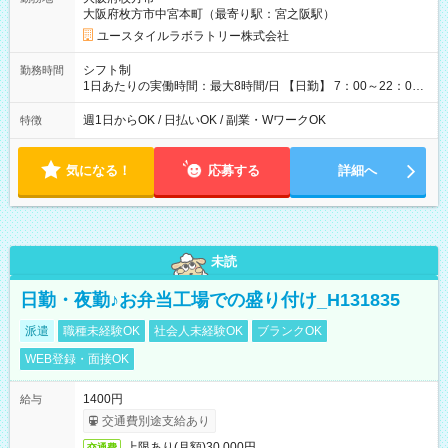
1,600円 【試用期間】試用期間あり 試用期間の長さ：2ヶ月
大阪府枚方市中宮本町（最寄り駅：宮之阪駅）
※ 雇用形態と給与に、本採用時と異なる部分があります。 雇用
形態：本採用時と同じです。 給与：時給 1,180円以上
ユースタイルラボラトリー株式会社
シフト制
勤務時間
1日あたりの実働時間：最大8時間/日 【日勤】 7：00～22：00
の間で4～8時間勤務（休憩時間は法定通り） ※週1日～OK ／ 1
日4時間から勤務OK ／ 夜勤なし ＊＊ 勤務時間例 ＊＊ ■7時
週1日からOK / 日払いOK / 副業・WワークOK
特徴
から11時 ■9時から18時 ■17時から21時 など ※訪問先により
変動 ※曜日固定（毎週同じ曜日勤務）
気になる！
応募する
詳細へ
未読
日勤・夜勤♪お弁当工場での盛り付け_H131835
派遣
職種未経験OK
社会人未経験OK
ブランクOK
WEB登録・面接OK
1400円
給与
交通費別途支給あり
上限あり(月額)30,000円
交通費