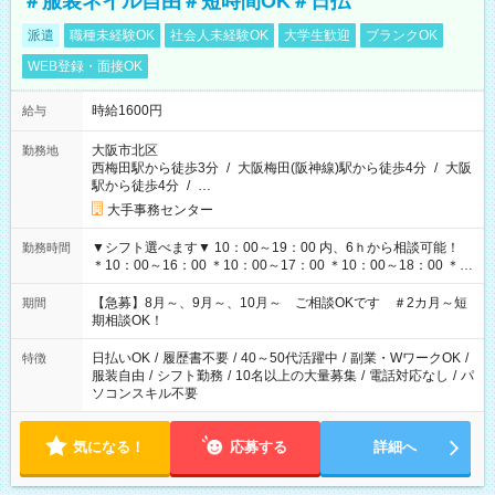
＃服装ネイル自由＃短時間OK＃日払
派遣
職種未経験OK
社会人未経験OK
大学生歓迎
ブランクOK
WEB登録・面接OK
時給1600円
給与
大阪市北区
勤務地
西梅田駅から徒歩3分
/
大阪梅田(阪神線)駅から徒歩4分
/
大阪
駅から徒歩4分
/
…
大手事務センター
▼シフト選べます▼ 10：00～19：00 内、6ｈから相談可能！
勤務時間
＊10：00～16：00 ＊10：00～17：00 ＊10：00～18：00 ＊
11：00～19：00 ＊12：00～19：00 ＊13：00～19：00
【急募】8月～、9月～、10月～ ご相談OKです ＃2カ月～短
期間
期相談OK！
日払いOK
/
履歴書不要
/
40～50代活躍中
/
副業・WワークOK
/
特徴
服装自由
/
シフト勤務
/
10名以上の大量募集
/
電話対応なし
/
パ
ソコンスキル不要
気になる！
応募する
詳細へ