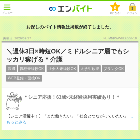
0
メニュー
気になる！
ログイン
お探しのバイト情報は掲載が終了しました。
掲載日 :2026
/
07
/
27
No.MNPWW829666-18
＼週休3日×時短OK／ミドルシニア層でもシ
ッカリ稼げる＊介護
派遣
職種未経験OK
社会人未経験OK
大学生歓迎
ブランクOK
WEB登録・面接OK
＊シニア応援！63歳×未経験採用実績あり！＊
【シニア活躍中！】「まだ働きたい」「社会とつながっていたい」
...
もっとみる