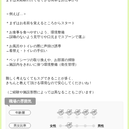
まずは未経験の方でもできる簡単なお仕事から
＜例えば…＞
＊まずはお名前を覚えるところからスタート
＊お食事を食べやすいよう、環境整備
→誤嚥のないよう見守りや口元までスプーンで運ぶ
＊お風呂やトイレの際に声掛け誘導
→着替え・トイレの手伝い
＊ベッドシーツの取り換えや、お部屋の掃除
→施設内をきれいに保つ環境整備（衛生管理）
難しく考えなくてもスグできることが多く、
きちんと教えて頂ける環境なので安心してくださいね！
（ご経験や施設形態によっては異なることもございます）
職場の雰囲気
年齢層
20代
30
40
50
60
男女比率
女性
男性