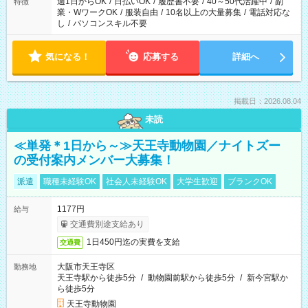
週1日からOK
/
日払いOK
/
履歴書不要
/
40～50代活躍中
/
副
特徴
業・WワークOK
/
服装自由
/
10名以上の大量募集
/
電話対応な
し
/
パソコンスキル不要
気になる！
応募する
詳細へ
掲載日：2026.08.04
未読
≪単発＊1日から～≫天王寺動物園／ナイトズー
の受付案内メンバー大募集！
派遣
職種未経験OK
社会人未経験OK
大学生歓迎
ブランクOK
1177円
給与
交通費別途支給あり
1日450円迄の実費を支給
交通費
大阪市天王寺区
勤務地
天王寺駅から徒歩5分
/
動物園前駅から徒歩5分
/
新今宮駅か
ら徒歩5分
天王寺動物園