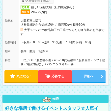
交通費別途支給あり
嬉しい全額支給（社内規定あり）
交通費
20～25万円
月収例
大阪府東大阪市
勤務地
ＪＲ長瀬駅から徒歩15分
/
南巽駅から徒歩10分
大手スーパーの食品加工の工場でかんたん軽作業のお仕事で
す！
〈夜勤〉 0：00～翌8：30 実働：7.5時間 休憩：60分
勤務時間
長期 開始日相談OK
期間
日払いOK
/
履歴書不要
/
40～50代活躍中
/
服装自由
/
シフト勤
特徴
務
/
電話対応なし
/
パソコンスキル不要
気になる！
応募する
詳細へ
未読
好きな場所で働けるイベントスタッフ☆人気イ