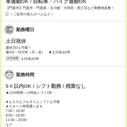
車通勤OK / 自転車・バイク通勤OK
【門真市】門真市・門真南・古川橋・大和田・西三荘など勤務地多数！
＜ご近所の老人ホームなど＞
勤務曜日
土日祝休
週休3日も可能！
週4日～5日OK（月～金） ★土日休みOK
土日休みOK
休日休暇
勤務時間
5ｈ以内OK / シフト勤務 / 残業なし
★1日4時間～の時短シフトOK
★もちろんフルタイムシフトも可能
★スタート時間選べます
7:00～16:00
9:00～18:00
11:00～20:00
など