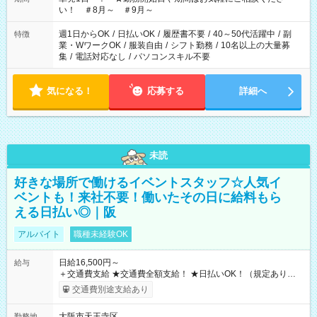
い！ ＃8月～ ＃9月～
週1日からOK
/
日払いOK
/
履歴書不要
/
40～50代活躍中
/
副
特徴
業・WワークOK
/
服装自由
/
シフト勤務
/
10名以上の大量募
集
/
電話対応なし
/
パソコンスキル不要
気になる！
応募する
詳細へ
未読
好きな場所で働けるイベントスタッフ☆人気イ
ベントも！来社不要！働いたその日に給料もら
える日払い◎｜阪
アルバイト
職種未経験OK
日給16,500円～
給与
＋交通費支給 ★交通費全額支給！ ★日払いOK！（規定あり） ┗
働いたその日に現金GET♪ お仕事後はコンビニATMから 日払
交通費別途支給あり
い分を引き落とせます！ 【試用期間】試用期間なし
大阪市天王寺区
勤務地