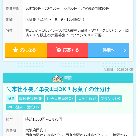
16時30分～20時00分（休憩0分）／実働3時間30分
勤務時間
≪短期＊単発≫ 8・9・10月限定！
期間
週1日からOK
/
40～50代活躍中
/
副業・WワークOK
/
シフト勤
特徴
務
/
10名以上の大量募集
/
パソコンスキル不要
気になる！
応募する
詳細へ
掲載日：2026.08.05
未読
＼来社不要／単発1日OK＊お菓子の仕分け
派遣
職種未経験OK
社会人未経験OK
大学生歓迎
ブランクOK
WEB登録・面接OK
時給1,500円～1,875円
給与
大阪府門真市
勤務地
門真市駅から徒歩5分
/
門真南駅から徒歩5分
/
古川橋駅から