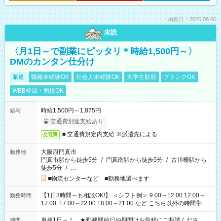
掲載日：2026.08.06
未読
〈月1日～で副業にピッタリ＊時給1,500円～〉
DMのカンタン仕分け
派遣
職種未経験OK
社会人未経験OK
大学生歓迎
ブランクOK
WEB登録・面接OK
時給1,500円～1,875円
給与
交通費別途支給あり
■ 交通費規定内支給 ※派遣先による
交通費
大阪府門真市
勤務地
門真市駅から徒歩5分
/
門真南駅から徒歩5分
/
古川橋駅から
徒歩5分
/
…
■物流センターなど ■勤務地選べます
【1日3時間～も相談OK!】 ＜シフト例＞ 9:00～12:00 12:00～
勤務時間
17:00 17:00～22:00 18:00～21:00 など こちら以外の時間帯も
お気軽にご相談ください！
単発1日～！ ★勤務開始日や期間はお気軽にご相談くださ
期間