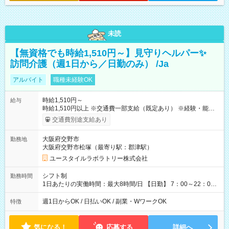
未読
【無資格でも時給1,510円～】見守りヘルパー✨
訪問介護（週1日から／日勤のみ） /Ja
アルバイト
職種未経験OK
時給1,510円～
給与
時給1,510円以上 ※交通費一部支給（既定あり） ※経験・能力を
考慮して決定します 【収入例】 週1回勤務の場合：1,510円×8時
交通費別途支給あり
間×4回=4万8,320円 週3回勤務の場合：1,510円×8時間×12回
=14万4,960円 週5回勤務の場合：1,510円×8時間×20回=24万
大阪府交野市
勤務地
1,600円 【試用期間】試用期間あり 試用期間の長さ：2ヶ月
大阪府交野市松塚（最寄り駅：郡津駅）
※ 雇用形態と給与に、本採用時と異なる部分があります。 雇用
形態：本採用時と同じです。 給与：時給 1,180円以上
ユースタイルラボラトリー株式会社
シフト制
勤務時間
1日あたりの実働時間：最大8時間/日 【日勤】 7：00～22：00
の間で4～8時間勤務（休憩時間は法定通り） ※週1日～OK ／ 1
日4時間から勤務OK ／ 夜勤なし ＊＊ 勤務時間例 ＊＊ ■7時
週1日からOK / 日払いOK / 副業・WワークOK
特徴
から11時 ■9時から18時 ■17時から21時 など ※訪問先により
変動 ※曜日固定（毎週同じ曜日勤務）
気になる！
応募する
詳細へ