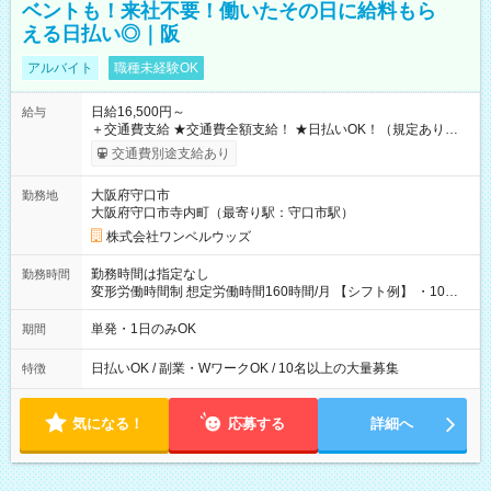
ベントも！来社不要！働いたその日に給料もら
える日払い◎｜阪
アルバイト
職種未経験OK
日給16,500円～
給与
＋交通費支給 ★交通費全額支給！ ★日払いOK！（規定あり） ┗
働いたその日に現金GET♪ お仕事後はコンビニATMから 日払
交通費別途支給あり
い分を引き落とせます！ 【試用期間】試用期間なし
大阪府守口市
勤務地
大阪府守口市寺内町（最寄り駅：守口市駅）
株式会社ワンベルウッズ
勤務時間は指定なし
勤務時間
変形労働時間制 想定労働時間160時間/月 【シフト例】 ・10：
00～20：00
単発・1日のみOK
期間
日払いOK / 副業・WワークOK / 10名以上の大量募集
特徴
気になる！
応募する
詳細へ