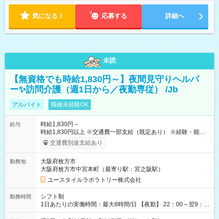
気になる！
応募する
詳細へ
未読
【無資格でも時給1,830円～】夜間見守りヘルパ
ー✨訪問介護（週1日から／夜勤専従） /Jb
アルバイト
職種未経験OK
時給1,830円～
給与
時給1,830円以上 ※交通費一部支給（既定あり） ※経験・能力を
考慮して決定します 【収入例】 週1回勤務の場合：1,830円×8時
交通費別途支給あり
間×4回=5万8,560円 週3回勤務の場合：1,830円×8時間×12回
=17万5,680円 【試用期間】試用期間あり 試用期間の長さ：2ヶ
大阪府枚方市
勤務地
月 ※ 雇用形態と給与に、本採用時と異なる部分があります。 雇
大阪府枚方市中宮本町（最寄り駅：宮之阪駅）
用形態：本採用時と同じです。 給与：時給 1,610円以上
ユースタイルラボラトリー株式会社
シフト制
勤務時間
1日あたりの実働時間：最大8時間/日 【夜勤】 22：00～翌9：
00 ※週1日～OK ／ 夜勤専従 ＊＊ 勤務時間例 ＊＊ ■22時か