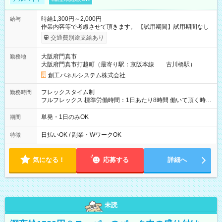
時給1,300円～2,000円
給与
作業内容等で考慮させて頂きます。 【試用期間】試用期間なし
交通費別途支給あり
大阪府門真市
勤務地
大阪府門真市打越町（最寄り駅：京阪本線 古川橋駅）
創工パネルシステム株式会社
フレックスタイム制
勤務時間
フルフレックス 標準労働時間：1日あたり8時間 働いて頂く時間
は自由です。（1日8時間を上限とします。） 1日１時間でもOK
です。
単発・1日のみOK
期間
日払いOK / 副業・WワークOK
特徴
気になる！
応募する
詳細へ
未読