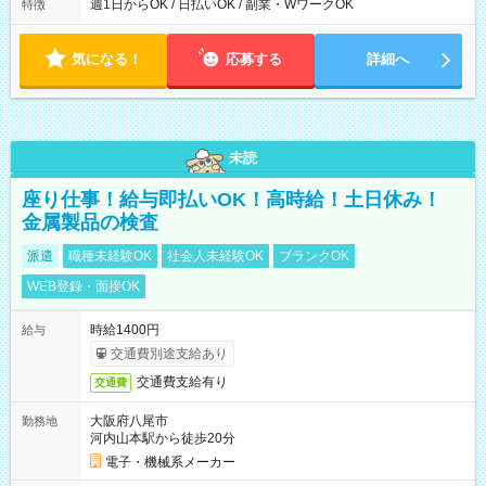
ら翌7時 ■23時から翌8時 ■24時から翌9時 など ※上記の時間
週1日からOK / 日払いOK / 副業・WワークOK
特徴
内で8時間勤務（休憩1時間）ご利用者様により、時間は異なり
ます。 ※曜日固定（毎週同じ曜日での勤務となります）
気になる！
応募する
詳細へ
未読
座り仕事！給与即払いOK！高時給！土日休み！
金属製品の検査
派遣
職種未経験OK
社会人未経験OK
ブランクOK
WEB登録・面接OK
時給1400円
給与
交通費別途支給あり
交通費支給有り
交通費
大阪府八尾市
勤務地
河内山本駅から徒歩20分
電子・機械系メーカー