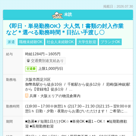
掲載日：2026.07.30
未読
《即日・単発勤務OK》大人気！書類の封入作業
など＊選べる勤務時間＊日払い手渡し〇
派遣
職種未経験OK
社会人未経験OK
大学生歓迎
ブランクOK
時給1284円～1605円
給与
交通費別途支給あり
上限1,000円/日
交通費
大阪市西淀川区
勤務地
御幣島駅から徒歩10分
/
千船駅から徒歩12分
/
尼崎(阪神線)駅
から【登録地】徒歩1分
/
…
兵庫・大阪エリアの物流倉庫内
(1)9:00～17:00※休憩1ｈ (2)17:30～21:30 (3)21:15～翌8:00※休
勤務時間
憩1ｈ 日勤・夕勤・夜勤からお選びいただけます！ ご希望に合
わせて働けるお仕事です(*^^*) 【その他選べる勤務時間】 8-17
時/9-17時/9-18時/10-18時/11-21時/18-22時/20-翌4時/21-翌5
■急募■ド短期1日だけOK☆ ■単発OK ■週1～OK！ ■短期勤務歓
期間
時/22-翌6時/0-翌8時 ご自身のご都合で選んで頂ける完全自由シ
迎 ■長期勤務歓迎
フト！