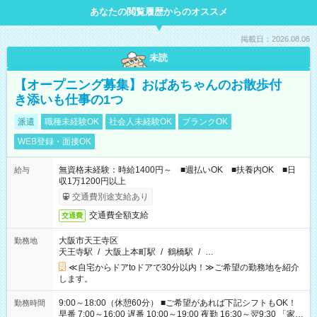
あなたの閲覧履歴からのオススメ
掲載日：2026.08.06
未読
【オープニング募集】おばあちゃんのお散歩付
き添いも仕事の1つ
派遣
職種未経験OK
社会人未経験OK
ブランクOK
WEB登録・面接OK
無資格未経験：時給1400円～ ■週払いOK ■扶養内OK ■日
給与
収1万1200円以上
交通費別途支給あり
交通費全額支給
交通費
大阪市天王寺区
勤務地
天王寺駅
/
大阪上本町駅
/
鶴橋駅
/
…
≪自宅からドアtoドアで30分以内！≫ご希望の勤務地を紹介
します。
9:00～18:00（休憩60分） ■ご希望があれば下記シフトもOK！
勤務時間
早番 7:00～16:00 遅番 10:00～19:00 夜勤 16:30～翌9:30 「家族