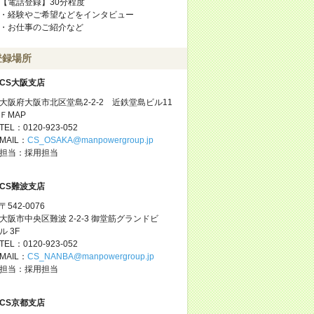
【電話登録】30分程度
・経験やご希望などをインタビュー
・お仕事のご紹介など
登録場所
CS大阪支店
大阪府大阪市北区堂島2-2-2 近鉄堂島ビル11
ＦMAP
TEL：0120-923-052
MAIL：
CS_OSAKA@manpowergroup.jp
担当：採用担当
CS難波支店
〒542-0076
大阪市中央区難波 2-2-3 御堂筋グランドビ
ル 3F
TEL：0120-923-052
MAIL：
CS_NANBA@manpowergroup.jp
担当：採用担当
CS京都支店