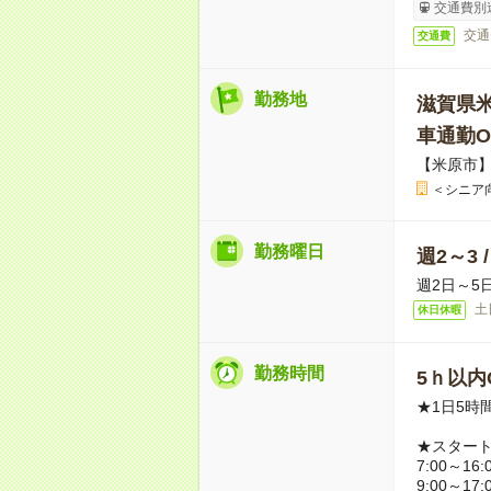
交通費別
交通
交通費
勤務地
滋賀県
車通勤O
【米原市
＜シニア
勤務曜日
週2～3 
週2日～5
土
休日休暇
勤務時間
5ｈ以内O
★1日5時
★スター
7:00～16:
9:00～17: