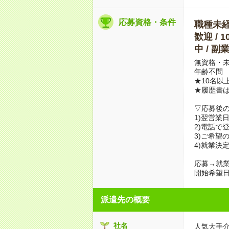
応募資格・条件
職種未経験
歓迎 / 
中 / 
無資格・未
年齢不問
★10名以
★履歴書
▽応募後
1)翌営業
2)電話で
3)ご希望
4)就業決
応募→就業
開始希望日
派遣先の概要
社名
人気大手