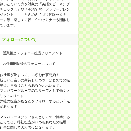
録いただいた方を対象に「英語スピーキング
チェック会」や「英語で習うフラワーアレン
ジメント」、「ときめき片づけ体験セミナ
ー」等、楽しくて役に立つセミナーも開催し
ています。
フォローについて
営業担当・フォロー担当よりコメント
お仕事開始後のフォローについて
お仕事が決まって、いざお仕事開始！！
新しい出会いに期待もしつつ、はじめての職
場は、戸惑うこともあるかと思います。
マンパワーグループのスタッフとして働くメ
リットの１つに、
弊社の担当があなたをフォローするという点
があります。
マンパワースタッフさんとしてのご就業にあ
たっては、弊社担当がいつもあなたの職場・
仕事に関しての相談役になります。