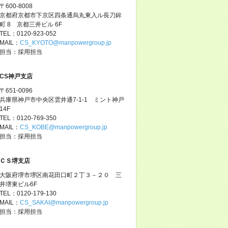
〒600-8008
京都府京都市下京区四条通烏丸東入ル長刀鉾
町 8 京都三井ビル 6F
TEL：0120-923-052
MAIL：
CS_KYOTO@manpowergroup.jp
担当：採用担当
CS神戸支店
〒651-0096
兵庫県神戸市中央区雲井通7-1-1 ミント神戸
14F
TEL：0120-769-350
MAIL：
CS_KOBE@manpowergroup.jp
担当：採用担当
ＣＳ堺支店
大阪府堺市堺区南花田口町２丁３－２０ 三
井堺東ビル6F
TEL：0120-179-130
MAIL：
CS_SAKAI@manpowergroup.jp
担当：採用担当