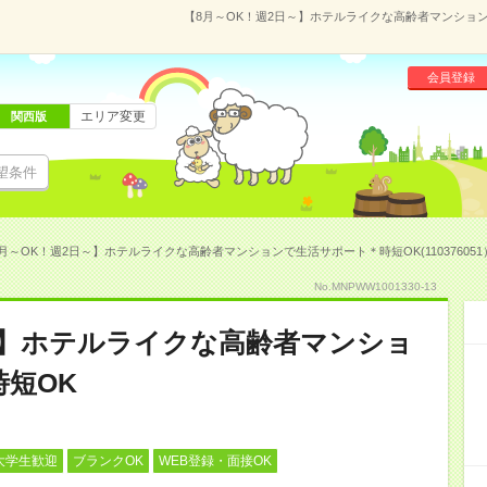
【8月～OK！週2日～】ホテルライクな高齢者マンションで
会員登録
エリア変更
関西版
望条件
月～OK！週2日～】ホテルライクな高齢者マンションで生活サポート＊時短OK(110376051
No.MNPWW1001330-13
～】ホテルライクな高齢者マンショ
短OK
大学生歓迎
ブランクOK
WEB登録・面接OK