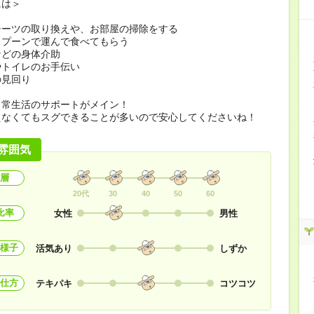
には＞
シーツの取り換えや、お部屋の掃除をする
スプーンで運んで食べてもらう
などの身体介助
やトイレのお手伝い
の見回り
日常生活のサポートがメイン！
えなくてもスグできることが多いので安心してくださいね！
雰囲気
層
20代
30
40
50
60
比率
女性
男性
様子
活気あり
しずか
仕方
テキパキ
コツコツ