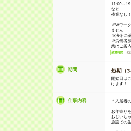
11:00～19
など
残業なし
※Wワーク
ません
※法令に基
※労働者
業はご案
残
残業時間
期間
短期（3
開始日は
けます！
仕事内容
＊入居者
お年寄り
おじいち
施設での