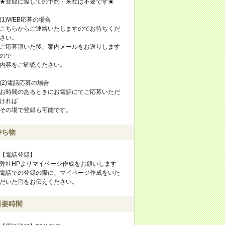
★登録に際しての予約・来社は不要です★
(1)WEB応募の場合
こちらからご連絡いたしますのでお待ちくだ
さい。
ご応募頂いた後、案内メールをお送りします
ので
内容をご確認ください。
(2)電話応募の場合
お時間のあるときにお電話にてご応募いただ
ければ
その場で登録も可能です。
持ち物
【電話登録】
弊社HPよりマイページ作成をお願いします
電話での登録の際に、マイページ作成をいた
だいた旨をお伝えください。
所要時間