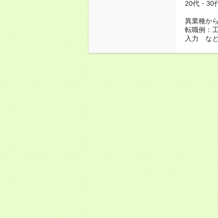
20代・3
異業種か
転職例：
入力 な