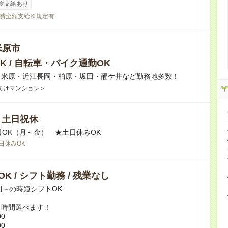
途支給あり
費全額支給※規定有
米原市
K / 自転車・バイク通勤OK
】米原・近江長岡・柏原・坂田・醒ケ井など勤務地多数！
向けマンション＞
/ 土日祝休
日OK（月～金） ★土日休みOK
日休みOK
K / シフト勤務 / 残業なし
間～の時短シフトOK
ト時間選べます！
00
00