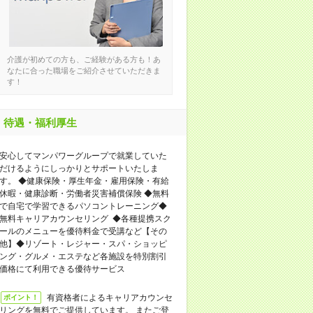
介護が初めての方も、ご経験がある方も！あ
なたに合った職場をご紹介させていただきま
す！
待遇・福利厚生
安心してマンパワーグループで就業していた
だけるようにしっかりとサポートいたしま
す。 ◆健康保険・厚生年金・雇用保険・有給
休暇・健康診断・労働者災害補償保険 ◆無料
で自宅で学習できるパソコントレーニング◆
無料キャリアカウンセリング ◆各種提携スク
ールのメニューを優待料金で受講など【その
他】◆リゾート・レジャー・スパ・ショッピ
ング・グルメ・エステなど各施設を特別割引
価格にて利用できる優待サービス
有資格者によるキャリアカウンセ
ポイント！
リングを無料でご提供しています。 またご登