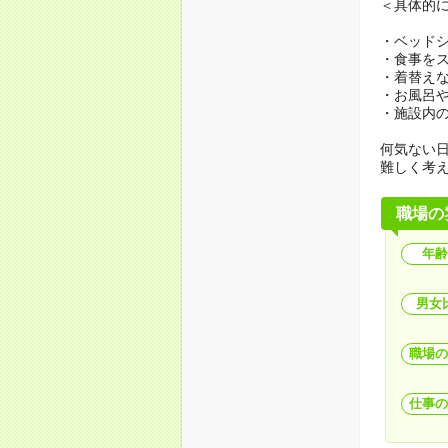
＜具体的
・ベッド
・食事を
・着替え
・お風呂
・施設内
何気ない
難しく考
職場の
年齢
男女
職場の
仕事の