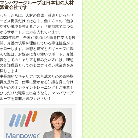
マンパワーグループは日本初の人材
派遣会社です
わたしたちは、人材の育成・派遣といったサ
ービス提供だけではなく、働く方々の『働き
やすい環境を整えること』『長期就労につな
がるサポート』に力を入れています。
2023年現在、全国34拠点に介護専門支店を展
開。介護の現場を理解している専任担当がフ
ォローします。理想と現実とのギャップに悩
んだ際は、お悩みに寄り添いサポート。介護
職としてのキャリアを積みたい方には、理想
の介護職員としての姿に寄り添い就業先をお
探しします。
中長期的なキャリアパス形成のための資格取
得支援制度、仕事に活かせる知識を身に付け
るためのオンライントレーニングもご用意！
ぴったりな職場に出会うなら、マンパワーグ
ループを是非お選びください！