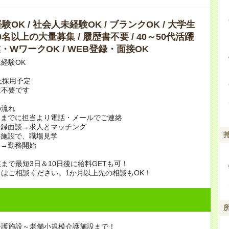
OK / 社会人未経験OK / ブランクOK / 大学生
10名以上の大量募集 / 履歴書不要 / 40～50代活躍
副業・WワークOK / WEB登録・面接OK
経験OK
上採用予定
は不要です
の流れ
日までに担当より電話・メールでご連絡
登録面談→求人とマッチング
の施設で、職場見学
定→勤務開始
まで最短3日＆10日後に給料GETも可！
はご相談ください。1か月以上先の相談もOK！
介護施設～老舗小規模介護施設まで！