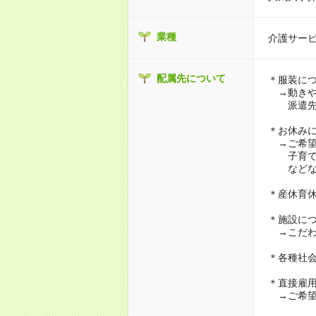
業種
介護サー
配属先について
＊服装に
→動きや
派遣先に
＊お休み
→ご希望
子育て・
などな
＊産休育
＊施設に
→こだわ
＊各種社
＊直接雇
→ご希望