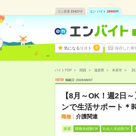
エン派遣
23427
件
エン バイト
28905
件
0
気になるリスト
保存した希
バイトTOP
関西
滋賀県
米原市
【8
NEW
掲載日 :
2026
/
08
/
07
【8月～OK！週2日
ンで生活サポート＊時
介護関連
職種：
派遣
職種未経験OK
社会人未経験OK