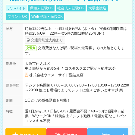
アルバイト
職種未経験OK
社会人未経験OK
大学生歓迎
ブランクOK
WEB登録・面接OK
時給1250円以上 ※週2回振込払い(水・金) 実働8時間以降は
給与
時給25％UP！ 22時～翌5時の間は時給25％UP！
交通費別途支給あり
交通費はなんば駅～現場の最寄駅までの支給となりま
交通費
す。
大阪市住之江区
勤務地
中ふ頭駅から徒歩5分
/
コスモスクエア駅から徒歩10分
株式会社ウエストサイド難波支店
▽シフト時間例 07:00～10:00 09:00～17:00 13:00～17:00 22:00
勤務時間
～29:00 他にも現場によってシフトは色々ございます☆彡 案件
次第では午前中で終わるお仕事も...！
1日だけの単発勤務も可能！
期間
週1日からOK
/
日払いOK
/
履歴書不要
/
40～50代活躍中
/
副
特徴
業・WワークOK
/
服装自由
/
シフト勤務
/
電話対応なし
/
パソ
コンスキル不要