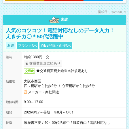
掲載日：2026.08.06
未読
人気のコツコツ！電話対応なしのデータ入力！
えきチカ〇＊50代活躍中
派遣
ブランクOK
WEB登録・面接OK
時給1380円＋交
給与
交通費別途支給あり
◆交通費実費支給※当社規定あり
交通費
大阪市西区
勤務地
四ツ橋駅から徒歩2分
/
心斎橋駅から徒歩6分
メーカー・商社関連
9:00～17:00
勤務時間
2026/8/17～長期 ※8月～OK！
期間
履歴書不要
/
40～50代活躍中
/
服装自由
/
電話対応なし
特徴