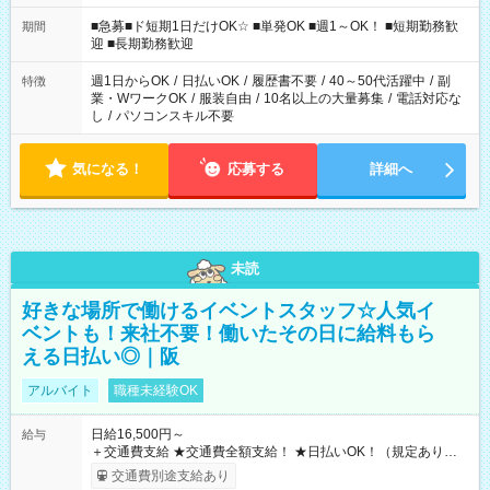
わせて働けるお仕事です(*^^*) 【その他選べる勤務時間】 8-17
時/9-17時/9-18時/10-18時/11-21時/18-22時/20-翌4時/21-翌5
■急募■ド短期1日だけOK☆ ■単発OK ■週1～OK！ ■短期勤務歓
期間
時/22-翌6時/0-翌8時 ご自身のご都合で選んで頂ける完全自由シ
迎 ■長期勤務歓迎
フト！
週1日からOK
/
日払いOK
/
履歴書不要
/
40～50代活躍中
/
副
特徴
業・WワークOK
/
服装自由
/
10名以上の大量募集
/
電話対応な
し
/
パソコンスキル不要
気になる！
応募する
詳細へ
未読
好きな場所で働けるイベントスタッフ☆人気イ
ベントも！来社不要！働いたその日に給料もら
える日払い◎｜阪
アルバイト
職種未経験OK
日給16,500円～
給与
＋交通費支給 ★交通費全額支給！ ★日払いOK！（規定あり） ┗
働いたその日に現金GET♪ お仕事後はコンビニATMから 日払
交通費別途支給あり
い分を引き落とせます！ 【試用期間】試用期間なし