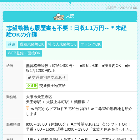
掲載日：2026.08.06
未読
志望動機も履歴書も不要！日収1.1万円～＊未経
験OKの介護
派遣
職種未経験OK
社会人未経験OK
ブランクOK
WEB登録・面接OK
無資格未経験：時給1400円～ ■週払いOK ■扶養内OK ■日
給与
収1万1200円以上
交通費別途支給あり
交通費全額支給
交通費
大阪市天王寺区
勤務地
天王寺駅
/
大阪上本町駅
/
鶴橋駅
/
…
≪自宅からドアtoドアで30分以内！≫ご希望の勤務地を紹介
します。
9:00～18:00（休憩60分） ■ご希望があれば下記シフトもOK！
勤務時間
早番 7:00～16:00 遅番 10:00～19:00 「家族と休みを合わせた
い」 「余裕を持って夕飯の準備がしたい」 「できれば残業はし
たくない」 など、ご希望を教えてくださいね。 ※Wワーク希望