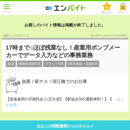
0
メニュー
気になる！
ログイン
お探しのバイト情報は掲載が終了しました。
掲載日 :2026
/
07
/
13
No.RFFK260607470D/関西
17時まで○ほぼ残業なし！産業用ポンプメー
カーでデータ入力などの事務業務
派遣
職種未経験OK
ブランクOK
WEB登録・面接OK
急募！駅チカ！深江橋でのお仕事
【直接雇用の可能性あり/正社員】【駅徒歩3分/通勤便利！】【
...もっ
とみる
あなたの閲覧履歴からのオススメ