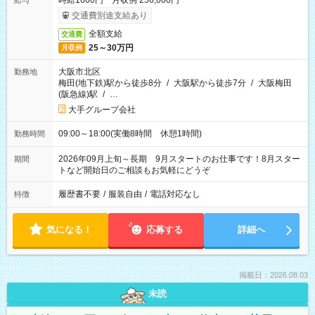
時給1600円 月収例 256,000円
給与
交通費別途支給あり
全額支給
交通費
25～30万円
月収例
大阪市北区
勤務地
梅田(地下鉄)駅から徒歩8分
/
大阪駅から徒歩7分
/
大阪梅田
(阪急線)駅
/
…
大手グループ会社
09:00～18:00(実働8時間 休憩1時間)
勤務時間
2026年09月上旬～長期 9月スタートのお仕事です！8月スター
期間
トなど開始日のご相談もお気軽にどうぞ
履歴書不要
/
服装自由
/
電話対応なし
特徴
気になる！
応募する
詳細へ
掲載日：2026.08.03
未読