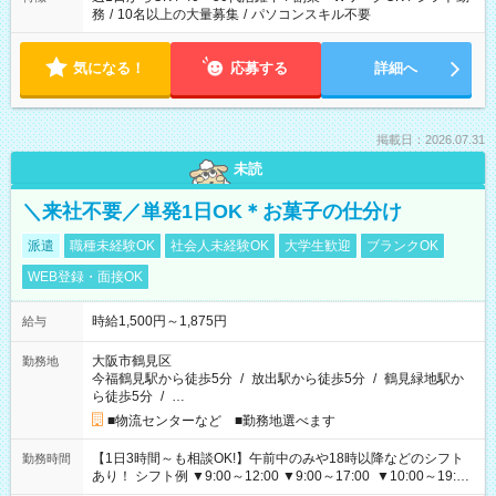
務
/
10名以上の大量募集
/
パソコンスキル不要
気になる！
応募する
詳細へ
掲載日：2026.07.31
未読
＼来社不要／単発1日OK＊お菓子の仕分け
派遣
職種未経験OK
社会人未経験OK
大学生歓迎
ブランクOK
WEB登録・面接OK
時給1,500円～1,875円
給与
大阪市鶴見区
勤務地
今福鶴見駅から徒歩5分
/
放出駅から徒歩5分
/
鶴見緑地駅か
ら徒歩5分
/
…
■物流センターなど ■勤務地選べます
【1日3時間～も相談OK!】午前中のみや18時以降などのシフト
勤務時間
あり！ シフト例 ▼9:00～12:00 ▼9:00～17:00 ▼10:00～19:00
▼18:00～21:00