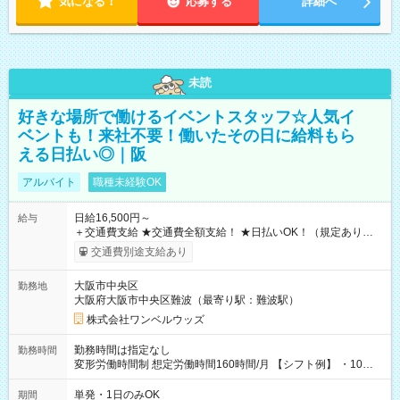
気になる！
応募する
詳細へ
未読
好きな場所で働けるイベントスタッフ☆人気イ
ベントも！来社不要！働いたその日に給料もら
える日払い◎｜阪
アルバイト
職種未経験OK
日給16,500円～
給与
＋交通費支給 ★交通費全額支給！ ★日払いOK！（規定あり） ┗
働いたその日に現金GET♪ お仕事後はコンビニATMから 日払
交通費別途支給あり
い分を引き落とせます！ 【試用期間】試用期間なし
大阪市中央区
勤務地
大阪府大阪市中央区難波（最寄り駅：難波駅）
株式会社ワンベルウッズ
勤務時間は指定なし
勤務時間
変形労働時間制 想定労働時間160時間/月 【シフト例】 ・10：
00～20：00
単発・1日のみOK
期間