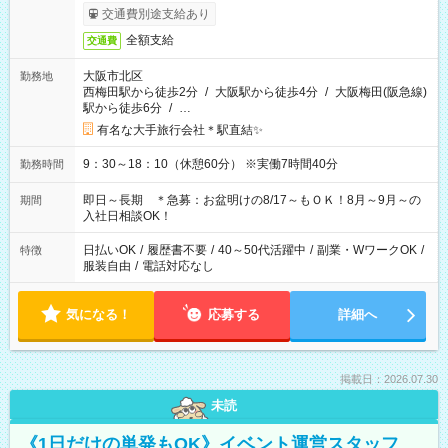
交通費別途支給あり
全額支給
交通費
大阪市北区
勤務地
西梅田駅から徒歩2分
/
大阪駅から徒歩4分
/
大阪梅田(阪急線)
駅から徒歩6分
/
…
有名な大手旅行会社＊駅直結✨
9：30～18：10（休憩60分） ※実働7時間40分
勤務時間
即日～長期 ＊急募：お盆明けの8/17～もＯＫ！8月～9月～の
期間
入社日相談OK！
日払いOK
/
履歴書不要
/
40～50代活躍中
/
副業・WワークOK
/
特徴
服装自由
/
電話対応なし
気になる！
応募する
詳細へ
掲載日：2026.07.30
未読
《1日だけの単発もOK》イベント運営スタッフ