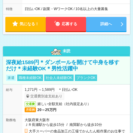
日払いOK / 副業・WワークOK / 10名以上の大量募集
特徴
気になる！
応募する
詳細へ
未読
深夜給1589円＊ダンボールを開けて中身を移す
だけ＊未経験OK＊男性活躍中
派遣
職種未経験OK
社会人未経験OK
ブランクOK
1,271円 ～1,589円 ＊日払いOK
給与
交通費別途支給あり
嬉しい全額支給（社内規定あり）
交通費
20～25万円
月収例
大阪府東大阪市
勤務地
ＪＲ長瀬駅から徒歩15分
/
南巽駅から徒歩10分
大手スーパーの食品加工の工場でかんたん軽作業のお仕事で