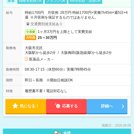
派遣
職種未経験OK
ブランクOK
WEB登録・面接OK
時給1700円 月収例 26万円 時給1700円×実働7h45m×週5日×4
給与
週 ※月収例を保証するものではありません。
交通費別途支給あり
1ヶ月3万円を上限として実費支給
交通費
25～30万円
月収例
大阪市北区
勤務地
大阪駅から徒歩2分
/
大阪梅田(阪急線)駅から徒歩2分
医薬品メ－カ－
08:30-17:15（休憩60分）実働7時間45分
勤務時間
即日～長期 ※開始日相談OK
期間
履歴書不要
/
電話対応なし
特徴
気になる！
応募する
詳細へ
掲載日：2026.08.06
未読