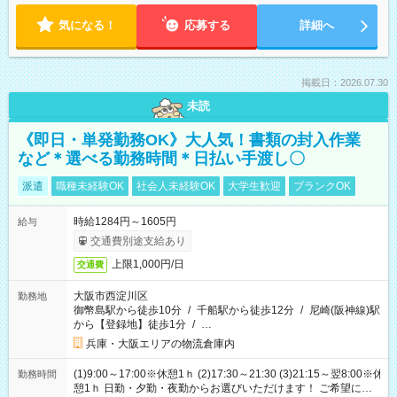
気になる！
応募する
詳細へ
掲載日：2026.07.30
未読
《即日・単発勤務OK》大人気！書類の封入作業
など＊選べる勤務時間＊日払い手渡し〇
派遣
職種未経験OK
社会人未経験OK
大学生歓迎
ブランクOK
時給1284円～1605円
給与
交通費別途支給あり
上限1,000円/日
交通費
大阪市西淀川区
勤務地
御幣島駅から徒歩10分
/
千船駅から徒歩12分
/
尼崎(阪神線)駅
から【登録地】徒歩1分
/
…
兵庫・大阪エリアの物流倉庫内
(1)9:00～17:00※休憩1ｈ (2)17:30～21:30 (3)21:15～翌8:00※休
勤務時間
憩1ｈ 日勤・夕勤・夜勤からお選びいただけます！ ご希望に合