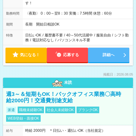
す！
〈夜勤〉 0：00～翌8：30 実働：7.5時間 休憩：60分
勤務時間
長期 開始日相談OK
期間
日払いOK
/
履歴書不要
/
40～50代活躍中
/
服装自由
/
シフト勤
特徴
務
/
電話対応なし
/
パソコンスキル不要
気になる！
応募する
詳細へ
掲載日：2026.08.05
未読
週3～＆短期もOK！バックオフィス業務〇高時
給2000円！交通費別途支給
派遣
職種未経験OK
社会人未経験OK
ブランクOK
WEB登録・面接OK
時給 2000円 ＊日払い・週払いOK（当社規定）
給与