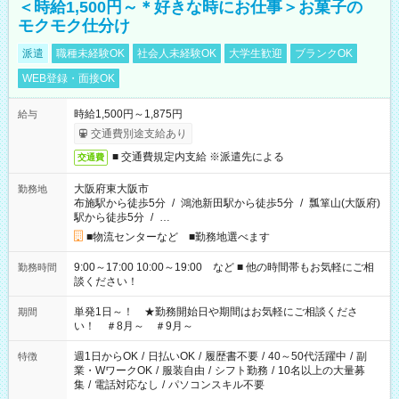
＜時給1,500円～＊好きな時にお仕事＞お菓子の
モクモク仕分け
派遣
職種未経験OK
社会人未経験OK
大学生歓迎
ブランクOK
WEB登録・面接OK
時給1,500円～1,875円
給与
交通費別途支給あり
■ 交通費規定内支給 ※派遣先による
交通費
大阪府東大阪市
勤務地
布施駅から徒歩5分
/
鴻池新田駅から徒歩5分
/
瓢箪山(大阪府)
駅から徒歩5分
/
…
■物流センターなど ■勤務地選べます
9:00～17:00 10:00～19:00 など ■ 他の時間帯もお気軽にご相
勤務時間
談ください！
単発1日～！ ★勤務開始日や期間はお気軽にご相談くださ
期間
い！ ＃8月～ ＃9月～
週1日からOK
/
日払いOK
/
履歴書不要
/
40～50代活躍中
/
副
特徴
業・WワークOK
/
服装自由
/
シフト勤務
/
10名以上の大量募
集
/
電話対応なし
/
パソコンスキル不要