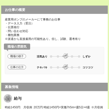
お仕事の概要
産業用ポンプのメーカーにて事務のお仕事
・データ入力（受注）
・伝票発行
・問い合わせ対応
・梱包業務
※派遣から直接雇用の可能性あり。但し、試験、選考有り
職場の雰囲気
職場の様子
活気あり
しずか
仕事の仕方
テキパキ
コツコツ
募集情報
給与
時給1450円 月収例 20万円 時給1450円×実働7h5m×週5日×4週 ※月収例