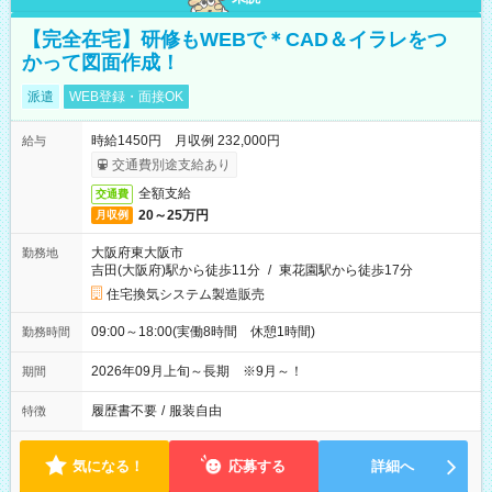
【完全在宅】研修もWEBで＊CAD＆イラレをつ
かって図面作成！
派遣
WEB登録・面接OK
時給1450円 月収例 232,000円
給与
交通費別途支給あり
全額支給
交通費
20～25万円
月収例
大阪府東大阪市
勤務地
吉田(大阪府)駅から徒歩11分
/
東花園駅から徒歩17分
住宅換気システム製造販売
09:00～18:00(実働8時間 休憩1時間)
勤務時間
2026年09月上旬～長期 ※9月～！
期間
履歴書不要
/
服装自由
特徴
気になる！
応募する
詳細へ