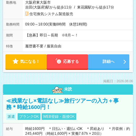
大阪府東大阪市
勤務地
吉田(大阪府)駅から徒歩11分
/
東花園駅から徒歩17分
住宅換気システム製造販売
09:00～18:00(実働8時間 休憩1時間)
勤務時間
【急募】即日～長期 ※8月～！
期間
履歴書不要
/
服装自由
特徴
気になる！
応募する
詳細へ
掲載日：2026.08.06
未読
≪残業なし×電話なし≫旅行ツアーの入力＋事
務＊時給1600円！
派遣
ブランクOK
WEB登録・面接OK
時給1600円 ＊日払い・週払いOK ＊昇給あり ＊月収例：約
給与
245,440円 （時給1,600円 × 実働7.67h × 20日）