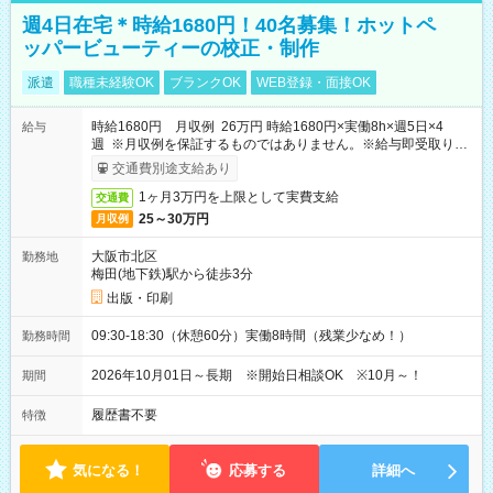
週4日在宅＊時給1680円！40名募集！ホットペ
ッパービューティーの校正・制作
派遣
職種未経験OK
ブランクOK
WEB登録・面接OK
時給1680円 月収例 26万円 時給1680円×実働8h×週5日×4
給与
週 ※月収例を保証するものではありません。※給与即受取りサ
ービス利用可（利用条件有）
交通費別途支給あり
1ヶ月3万円を上限として実費支給
交通費
25～30万円
月収例
大阪市北区
勤務地
梅田(地下鉄)駅から徒歩3分
出版・印刷
09:30-18:30（休憩60分）実働8時間（残業少なめ！）
勤務時間
2026年10月01日～長期 ※開始日相談OK ※10月～！
期間
履歴書不要
特徴
気になる！
応募する
詳細へ