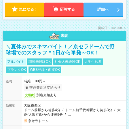
気になる！
応募する
詳細へ
掲載日：2026.08.05
未読
＼夏休みでスキマバイト！／京セラドームで野
球場でのスタッフ＊1日から単発～OK！
アルバイト
職種未経験OK
社会人未経験OK
大学生歓迎
ブランクOK
WEB登録・面接OK
時給1180円～
給与
交通費別途支給あり
別途支給あり
交通費
大阪市西区
勤務地
ドーム前駅から徒歩4分
/
ドーム前千代崎駅から徒歩3分
/
大
正(大阪府)駅から徒歩9分
/
…
京セラドーム