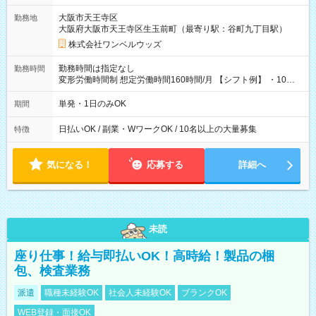
大阪市天王寺区
勤務地
大阪府大阪市天王寺区生玉前町（最寄り駅：谷町九丁目駅）
株式会社ワンベルウッズ
勤務時間は指定なし
勤務時間
変形労働時間制 想定労働時間160時間/月 【シフト例】 ・10：
00～20：00
単発・1日のみOK
期間
日払いOK / 副業・WワークOK / 10名以上の大量募集
特徴
気になる！
応募する
詳細へ
未読
座り仕事！給与即払いOK！高時給！製品の梱
包、検査業務
派遣
職種未経験OK
社会人未経験OK
ブランクOK
WEB登録・面接OK