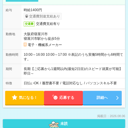
時給1400円
給与
交通費別途支給あり
交通費支給有り
交通費
大阪府寝屋川市
勤務地
寝屋川市駅から徒歩5分
電子・機械系メーカー
10:00～16:00 10:00～17:00 ※表記のうち実働5時間から6時間で
勤務時間
す。
長期【ご応募から1週間以内(最短2日目)のスピード就業が可能】
期間
即日～
日払いOK
/
履歴書不要
/
電話対応なし
/
パソコンスキル不要
特徴
気になる！
応募する
詳細へ
掲載日：2026.08.06
未読