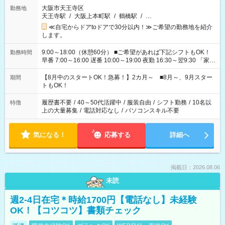
大阪市天王寺区
勤務地
天王寺駅
/
大阪上本町駅
/
鶴橋駅
/
…
≪自宅からドアtoドアで30分以内！≫ご希望の勤務地を紹介
します。
9:00～18:00（休憩60分） ■ご希望があれば下記シフトもOK！
勤務時間
早番 7:00～16:00 遅番 10:00～19:00 夜勤 16:30～翌9:30 「家族
と休みを合わせたい」 「余裕を持って夕飯の準備がしたい」
「できれば残業はしたくない」 など、ご希望を教えてください
【8月中のスタートOK！急募！】2カ月～ ■8月～、9月スター
期間
ね。 ※Wワーク希望の方へ 今ご覧のお仕事で希望する勤務時間
トもOK！
と、もう1つのお仕事の勤務時間。 合計で週40時間を超える場
合は応募できません。
履歴書不要
/
40～50代活躍中
/
服装自由
/
シフト勤務
/
10名以
特徴
上の大量募集
/
電話対応なし
/
パソコンスキル不要
気になる！
応募する
詳細へ
掲載日：2026.08.06
未読
週2-4日在宅＊時給1700円【電話なし】未経験
OK！【コツコツ】書類チェック