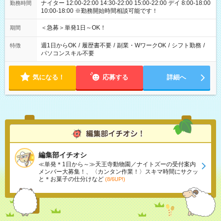
ナイター 12:00-22:00 14:30-22:00 15:00-22:00 デイ 8:00-18:00
勤務時間
10:00-18:00 ※勤務開始時間相談可能です！
＜急募＞単発1日～OK！
期間
週1日からOK
/
履歴書不要
/
副業・WワークOK
/
シフト勤務
/
特徴
パソコンスキル不要
気になる！
応募する
詳細へ
編集部イチオシ
≪単発＊1日から～≫天王寺動物園／ナイトズーの受付案内
メンバー大募集！、〈カンタン作業！〉スキマ時間にサクッ
と＊お菓子の仕分けなど
(8/6UP!)