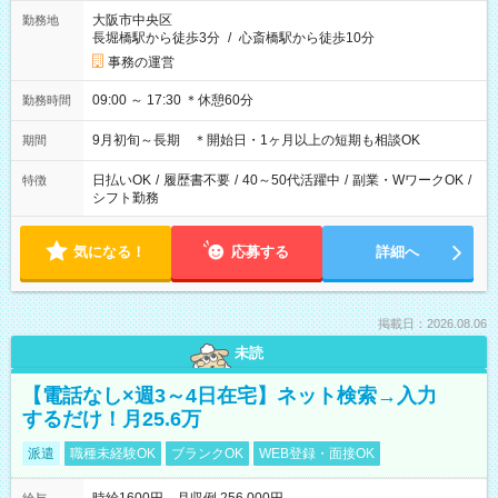
大阪市中央区
勤務地
長堀橋駅から徒歩3分
/
心斎橋駅から徒歩10分
事務の運営
09:00 ～ 17:30 ＊休憩60分
勤務時間
9月初旬～長期 ＊開始日・1ヶ月以上の短期も相談OK
期間
日払いOK
/
履歴書不要
/
40～50代活躍中
/
副業・WワークOK
/
特徴
シフト勤務
気になる！
応募する
詳細へ
掲載日：2026.08.06
未読
【電話なし×週3～4日在宅】ネット検索→入力
するだけ！月25.6万
派遣
職種未経験OK
ブランクOK
WEB登録・面接OK