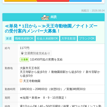
掲載日：2026.08.04
未読
≪単発＊1日から～≫天王寺動物園／ナイトズー
の受付案内メンバー大募集！
派遣
職種未経験OK
社会人未経験OK
大学生歓迎
ブランクOK
1177円
給与
交通費別途支給あり
1日450円迄の実費を支給
交通費
大阪市天王寺区
勤務地
天王寺駅から徒歩5分
/
動物園前駅から徒歩5分
/
新今宮駅か
ら徒歩5分
天王寺動物園
16時30分～20時00分（休憩0分）／実働3時間30分
勤務時間
≪短期＊単発≫ 8・9・10月限定！
期間
週1日からOK
/
40～50代活躍中
/
副業・WワークOK
/
シフト勤
特徴