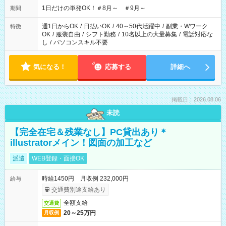
1日だけの単発OK！＃8月～ ＃9月～
期間
週1日からOK
/
日払いOK
/
40～50代活躍中
/
副業・Wワーク
特徴
OK
/
服装自由
/
シフト勤務
/
10名以上の大量募集
/
電話対応な
し
/
パソコンスキル不要
気になる！
応募する
詳細へ
掲載日：2026.08.06
未読
【完全在宅＆残業なし】PC貸出あり＊
illustratorメイン！図面の加工など
派遣
WEB登録・面接OK
時給1450円 月収例 232,000円
給与
交通費別途支給あり
全額支給
交通費
20～25万円
月収例