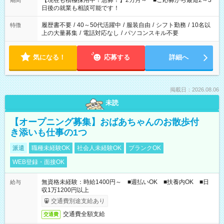
【現在も積極採用中！急募！】2カ月～ ■ご応募から最短2～3
期間
の方へ 今ご覧のお仕事で希望する勤務時間と、もう1つのお仕事
日後の就業も相談可能です！
の勤務時間。 合計で週40時間を超える場合は応募できません。
履歴書不要
/
40～50代活躍中
/
服装自由
/
シフト勤務
/
10名以
特徴
上の大量募集
/
電話対応なし
/
パソコンスキル不要
気になる！
応募する
詳細へ
掲載日：2026.08.06
未読
【オープニング募集】おばあちゃんのお散歩付
き添いも仕事の1つ
派遣
職種未経験OK
社会人未経験OK
ブランクOK
WEB登録・面接OK
無資格未経験：時給1400円～ ■週払いOK ■扶養内OK ■日
給与
収1万1200円以上
交通費別途支給あり
交通費全額支給
交通費