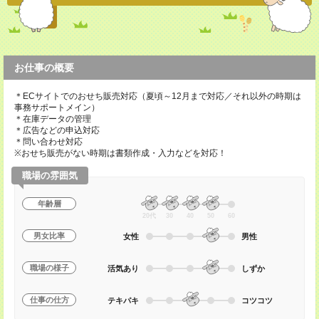
お仕事の概要
＊ECサイトでのおせち販売対応（夏頃～12月まで対応／それ以外の時期は
事務サポートメイン）
＊在庫データの管理
＊広告などの申込対応
＊問い合わせ対応
※おせち販売がない時期は書類作成・入力などを対応！
職場の雰囲気
年齢層
20代
30
40
50
60
男女比率
女性
男性
職場の様子
活気あり
しずか
仕事の仕方
テキパキ
コツコツ