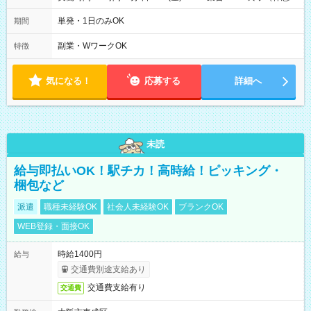
45分)
単発・1日のみOK
期間
副業・WワークOK
特徴
気になる！
応募する
詳細へ
未読
給与即払いOK！駅チカ！高時給！ピッキング・
梱包など
派遣
職種未経験OK
社会人未経験OK
ブランクOK
WEB登録・面接OK
時給1400円
給与
交通費別途支給あり
交通費支給有り
交通費