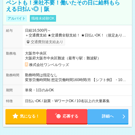
ベントも！来社不要！働いたその日に給料もら
える日払い◎｜阪
アルバイト
職種未経験OK
日給16,500円～
給与
＋交通費支給 ★交通費全額支給！ ★日払いOK！（規定あり） ┗
働いたその日に現金GET♪ お仕事後はコンビニATMから 日払
交通費別途支給あり
い分を引き落とせます！ 【試用期間】試用期間なし
大阪市中央区
勤務地
大阪府大阪市中央区難波（最寄り駅：難波駅）
株式会社ワンベルウッズ
勤務時間は指定なし
勤務時間
変形労働時間制 想定労働時間160時間/月 【シフト例】 ・10：
00～20：00
単発・1日のみOK
期間
日払いOK / 副業・WワークOK / 10名以上の大量募集
特徴
気になる！
応募する
詳細へ