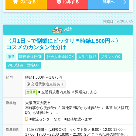
気になる！
応募する
詳細へ
掲載日：2026.08.05
未読
〈月1日～で副業にピッタリ＊時給1,500円～〉
コスメのカンタン仕分け
派遣
職種未経験OK
社会人未経験OK
大学生歓迎
ブランクOK
WEB登録・面接OK
時給1,500円～1,875円
給与
交通費別途支給あり
■ 交通費規定内支給 ※派遣先による
交通費
大阪府東大阪市
勤務地
布施駅から徒歩5分
/
鴻池新田駅から徒歩5分
/
瓢箪山(大阪府)
駅から徒歩5分
/
…
■物流センターなど ■勤務地選べます
【1日3時間～も相談OK!】 ＜シフト例＞ 9:00～12:00 12:00～
勤務時間
17:00 17:00～22:00 18:00～21:00 など こちら以外の時間帯も