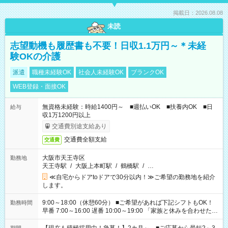
掲載日：2026.08.08
未読
志望動機も履歴書も不要！日収1.1万円～＊未経
験OKの介護
派遣
職種未経験OK
社会人未経験OK
ブランクOK
WEB登録・面接OK
無資格未経験：時給1400円～ ■週払いOK ■扶養内OK ■日
給与
収1万1200円以上
交通費別途支給あり
交通費全額支給
交通費
大阪市天王寺区
勤務地
天王寺駅
/
大阪上本町駅
/
鶴橋駅
/
…
≪自宅からドアtoドアで30分以内！≫ご希望の勤務地を紹介
します。
9:00～18:00（休憩60分） ■ご希望があれば下記シフトもOK！
勤務時間
早番 7:00～16:00 遅番 10:00～19:00 「家族と休みを合わせた
い」 「余裕を持って夕飯の準備がしたい」 「できれば残業はし
たくない」 など、ご希望を教えてくださいね。 ※Wワーク希望