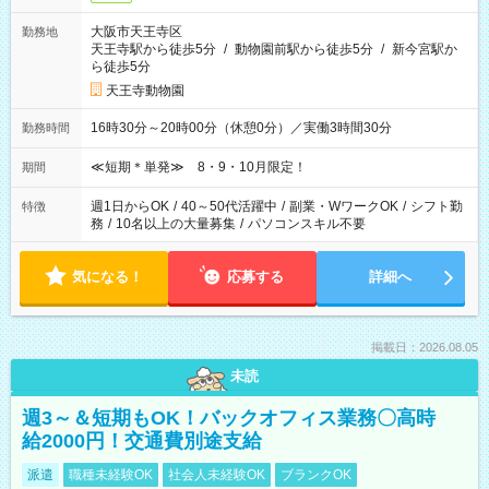
大阪市天王寺区
勤務地
天王寺駅から徒歩5分
/
動物園前駅から徒歩5分
/
新今宮駅か
ら徒歩5分
天王寺動物園
16時30分～20時00分（休憩0分）／実働3時間30分
勤務時間
≪短期＊単発≫ 8・9・10月限定！
期間
週1日からOK
/
40～50代活躍中
/
副業・WワークOK
/
シフト勤
特徴
務
/
10名以上の大量募集
/
パソコンスキル不要
気になる！
応募する
詳細へ
掲載日：2026.08.05
未読
週3～＆短期もOK！バックオフィス業務〇高時
給2000円！交通費別途支給
派遣
職種未経験OK
社会人未経験OK
ブランクOK