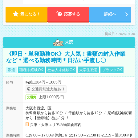
気になる！
応募する
詳細へ
掲載日：2026.07.30
未読
《即日・単発勤務OK》大人気！書類の封入作業
など＊選べる勤務時間＊日払い手渡し〇
派遣
職種未経験OK
社会人未経験OK
大学生歓迎
ブランクOK
時給1284円～1605円
給与
交通費別途支給あり
上限1,000円/日
交通費
大阪市西淀川区
勤務地
御幣島駅から徒歩10分
/
千船駅から徒歩12分
/
尼崎(阪神線)駅
から【登録地】徒歩1分
/
…
兵庫・大阪エリアの物流倉庫内
(1)9:00～17:00※休憩1ｈ (2)17:30～21:30 (3)21:15～翌8:00※休
勤務時間