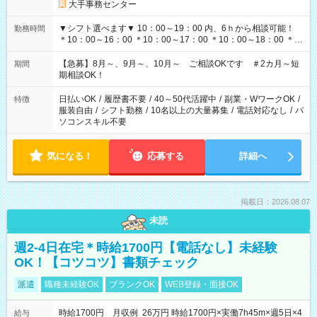
大手事務センター
▼シフト選べます▼ 10：00～19：00 内、6ｈから相談可能！
勤務時間
＊10：00～16：00 ＊10：00～17：00 ＊10：00～18：00 ＊
11：00～19：00 ＊12：00～19：00 ＊13：00～19：00
【急募】8月～、9月～、10月～ ご相談OKです ＃2カ月～短
期間
期相談OK！
日払いOK
/
履歴書不要
/
40～50代活躍中
/
副業・WワークOK
/
特徴
服装自由
/
シフト勤務
/
10名以上の大量募集
/
電話対応なし
/
パ
ソコンスキル不要
気になる！
応募する
詳細へ
掲載日：2026.08.07
未読
週2-4日在宅＊時給1700円【電話なし】未経験
OK！【コツコツ】書類チェック
派遣
職種未経験OK
ブランクOK
WEB登録・面接OK
時給1700円 月収例 26万円 時給1700円×実働7h45m×週5日×4
給与