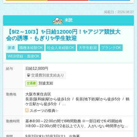
掲載日：2026.08.07
未読
【9/2～10/3】✨日給12000円！✨アジア競技大
会の誘導・もぎり✨学生歓迎
派遣
職種未経験OK
社会人未経験OK
大学生歓迎
ブランクOK
WEB登録・面接OK
日給12,000円
給与
交通費別途支給あり
別途支給
交通費
大阪市東住吉区
勤務地
長居(阪和線)駅から徒歩1分
/
長居(地下鉄)駅から徒歩5分
/
鶴
ケ丘駅から徒歩5分
/
…
スポーツの祭典✨
基本8:00～22:00の間で8時間勤務 ※一部日程で6:45開始有
勤務時間
※8:00～22:00の間で2名以上で入り、人がいない時間帯がない
ように相方と時間を分け合うイメージです
9月2日(水)~10月3日(土) ※急募
期間