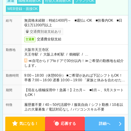
派遣
職種未経験OK
社会人未経験OK
ブランクOK
WEB登録・面接OK
無資格未経験：時給1400円～ ■週払いOK ■扶養内OK ■日
給与
収1万1200円以上
交通費別途支給あり
交通費全額支給
交通費
大阪市天王寺区
勤務地
天王寺駅
/
大阪上本町駅
/
鶴橋駅
/
…
≪自宅からドアtoドアで30分以内！≫ご希望の勤務地を紹介
します。
9:00～18:00（休憩60分） ■ご希望があれば下記シフトもOK！
勤務時間
早番 7:00～16:00 遅番 10:00～19:00 「家族と休みを合わせた
い」 「余裕を持って夕飯の準備がしたい」 「できれば残業はし
たくない」 など、ご希望を教えてくださいね。 ※Wワーク希望
【現在も積極採用中！急募！】2カ月～ ■8月～、9月スタート
期間
の方へ 今ご覧のお仕事で希望する勤務時間と、もう1つのお仕事
もOK！
の勤務時間。 合計で週40時間を超える場合は応募できません。
履歴書不要
/
40～50代活躍中
/
服装自由
/
シフト勤務
/
10名以
特徴
上の大量募集
/
電話対応なし
/
パソコンスキル不要
気になる！
応募する
詳細へ