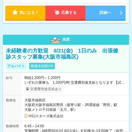
気になる！
応募する
詳細へ
未読
未経験者の方歓迎 8/21(金) 1日のみ 出張健
診スタッフ募集(大阪市福島区)
アルバイト
職種未経験OK
時給1,200円～1,200円
給与
いずれの業務も 1,200円/時 交通費別途支給となります 【試用
期間】試用期間なし
交通費別途支給あり
大阪市福島区
勤務地
大阪府大阪市福島区野田（最寄り駅：JR環状線「野田」駅
大阪メトロ千日前線「玉川」駅）
HSJスターズ株式会社
6:45～14:00
勤務時間
実働時間：6時間30分/日 8/21(金)：6:50集合-14:00終了（休憩