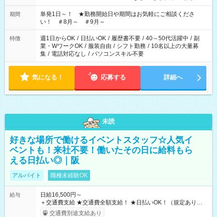
お気軽にご相談ください！
単発1日～！ ★勤務開始日や期間はお気軽にご相談くださ
期間
い！ ＃8月～ ＃9月～
週1日からOK
/
日払いOK
/
履歴書不要
/
40～50代活躍中
/
副
特徴
業・WワークOK
/
服装自由
/
シフト勤務
/
10名以上の大量募
集
/
電話対応なし
/
パソコンスキル不要
気になる！
応募する
詳細へ
未読
好きな場所で働けるイベントスタッフ☆人気イ
ベントも！来社不要！働いたその日に給料もら
える日払い◎｜阪
アルバイト
職種未経験OK
日給16,500円～
給与
＋交通費支給 ★交通費全額支給！ ★日払いOK！（規定あり） ┗
働いたその日に現金GET♪ お仕事後はコンビニATMから 日払
交通費別途支給あり