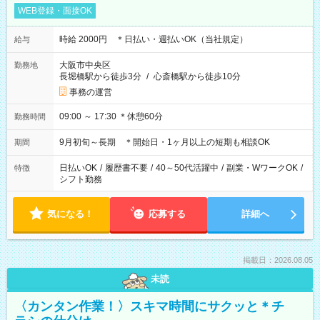
WEB登録・面接OK
時給 2000円 ＊日払い・週払いOK（当社規定）
給与
大阪市中央区
勤務地
長堀橋駅から徒歩3分
/
心斎橋駅から徒歩10分
事務の運営
09:00 ～ 17:30 ＊休憩60分
勤務時間
9月初旬～長期 ＊開始日・1ヶ月以上の短期も相談OK
期間
日払いOK
/
履歴書不要
/
40～50代活躍中
/
副業・WワークOK
/
特徴
シフト勤務
気になる！
応募する
詳細へ
掲載日：2026.08.05
未読
〈カンタン作業！〉スキマ時間にサクッと＊チ