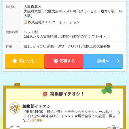
大阪市北区
勤務地
大阪府大阪市北区大淀中1-1-88 梅田スカイビル（最寄り駅：JR
大阪）
株式会社ＫＦＢコーポレーション
シフト制
勤務時間
1日あたりの実働時間：5時間~8時間の間 シフト例 ・
9:30~18:00 実働7.5時間 ・9:30~14:30 実働5時間 ・
16:00~21:30 実働5.5時間
週1日からOK / 副業・WワークOK / 10名以上の大量募集
特徴
気になる！
応募する
詳細へ
編集部イチオシ
《単発1日OK！日払い可》＊チラシのモクモクシール貼り、
《1日だけの単発もOK》イベントや展示会場での設営・撤去
など
(8/7UP!)