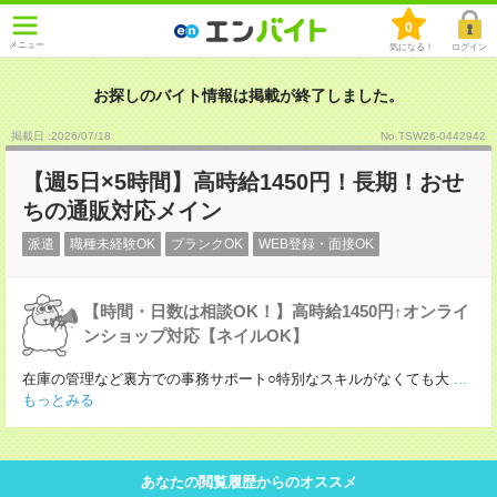
0
メニュー
気になる！
ログイン
お探しのバイト情報は掲載が終了しました。
掲載日 :2026
/
07
/
18
No.TSW26-0442942
【週5日×5時間】高時給1450円！長期！おせ
ちの通販対応メイン
派遣
職種未経験OK
ブランクOK
WEB登録・面接OK
【時間・日数は相談OK！】高時給1450円↑オンライ
ンショップ対応【ネイルOK】
在庫の管理など裏方での事務サポート○特別なスキルがなくても大
...
もっとみる
あなたの閲覧履歴からのオススメ