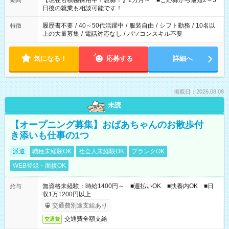
【現在も積極採用中！急募！】2カ月～ ■ご応募から最短2～3
期間
の方へ 今ご覧のお仕事で希望する勤務時間と、もう1つのお仕事
日後の就業も相談可能です！
の勤務時間。 合計で週40時間を超える場合は応募できません。
履歴書不要
/
40～50代活躍中
/
服装自由
/
シフト勤務
/
10名以
特徴
上の大量募集
/
電話対応なし
/
パソコンスキル不要
気になる！
応募する
詳細へ
掲載日：2026.08.08
未読
【オープニング募集】おばあちゃんのお散歩付
き添いも仕事の1つ
派遣
職種未経験OK
社会人未経験OK
ブランクOK
WEB登録・面接OK
無資格未経験：時給1400円～ ■週払いOK ■扶養内OK ■日
給与
収1万1200円以上
交通費別途支給あり
交通費全額支給
交通費