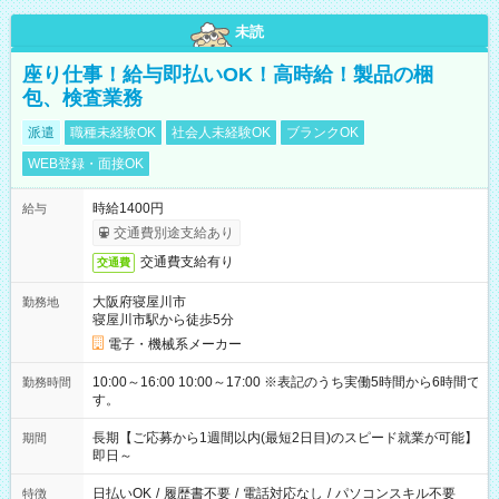
未読
座り仕事！給与即払いOK！高時給！製品の梱
包、検査業務
派遣
職種未経験OK
社会人未経験OK
ブランクOK
WEB登録・面接OK
時給1400円
給与
交通費別途支給あり
交通費支給有り
交通費
大阪府寝屋川市
勤務地
寝屋川市駅から徒歩5分
電子・機械系メーカー
10:00～16:00 10:00～17:00 ※表記のうち実働5時間から6時間で
勤務時間
す。
長期【ご応募から1週間以内(最短2日目)のスピード就業が可能】
期間
即日～
日払いOK
/
履歴書不要
/
電話対応なし
/
パソコンスキル不要
特徴