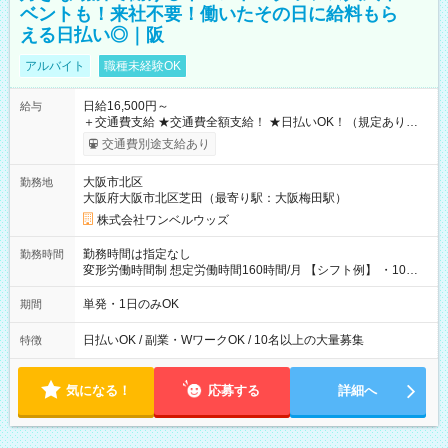
ベントも！来社不要！働いたその日に給料もら
える日払い◎｜阪
アルバイト
職種未経験OK
日給16,500円～
給与
＋交通費支給 ★交通費全額支給！ ★日払いOK！（規定あり） ┗
働いたその日に現金GET♪ お仕事後はコンビニATMから 日払
交通費別途支給あり
い分を引き落とせます！ 【試用期間】試用期間なし
大阪市北区
勤務地
大阪府大阪市北区芝田（最寄り駅：大阪梅田駅）
株式会社ワンベルウッズ
勤務時間は指定なし
勤務時間
変形労働時間制 想定労働時間160時間/月 【シフト例】 ・10：
00～20：00
単発・1日のみOK
期間
日払いOK / 副業・WワークOK / 10名以上の大量募集
特徴
気になる！
応募する
詳細へ