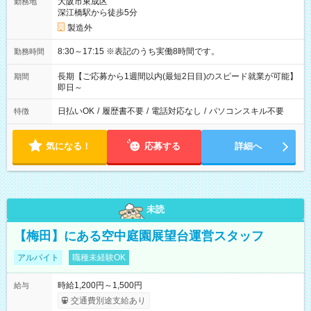
大阪市東成区
勤務地
深江橋駅から徒歩5分
製造外
8:30～17:15 ※表記のうち実働8時間です。
勤務時間
長期【ご応募から1週間以内(最短2日目)のスピード就業が可能】
期間
即日～
日払いOK
/
履歴書不要
/
電話対応なし
/
パソコンスキル不要
特徴
気になる！
応募する
詳細へ
未読
【梅田】にある空中庭園展望台運営スタッフ
アルバイト
職種未経験OK
時給1,200円～1,500円
給与
交通費別途支給あり