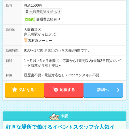
時給1500円
給与
交通費別途支給あり
交通費支給有り
交通費
大阪市港区
勤務地
弁天町駅から徒歩5分
素材系メーカー
8:30～17:30 ※表記のうち実働8時間です。
勤務時間
1ヶ月以上3ヶ月未満【ご応募から1週間以内(最短2日目)のスピ
期間
ード就業が可能】即日～
履歴書不要
/
電話対応なし
/
パソコンスキル不要
特徴
気になる！
応募する
詳細へ
未読
好きな場所で働けるイベントスタッフ☆人気イ