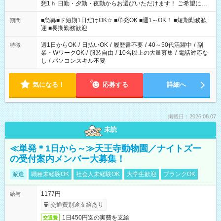
憩1ｈ 日勤・夕勤・夜勤からお選びいただけます！ ご希望に合
わせて働けるお仕事です(*^^*) 【その他選べる勤務時間】 8-17
時/9-17時/9-18時/10-18時/11-21時/18-22時/20-翌4時/21-翌5
■急募■ド短期1日だけOK☆ ■単発OK ■週1～OK！ ■短期勤務歓
期間
時/22-翌6時/0-翌8時 ご自身のご都合で選んで頂ける完全自由シ
迎 ■長期勤務歓迎
フト！
週1日からOK
/
日払いOK
/
履歴書不要
/
40～50代活躍中
/
副
特徴
業・WワークOK
/
服装自由
/
10名以上の大量募集
/
電話対応な
し
/
パソコンスキル不要
気になる！
応募する
詳細へ
掲載日：2026.08.07
未読
≪単発＊1日から～≫天王寺動物園／ナイトズー
の受付案内メンバー大募集！
派遣
職種未経験OK
社会人未経験OK
大学生歓迎
ブランクOK
1177円
給与
交通費別途支給あり
1日450円迄の実費を支給
交通費