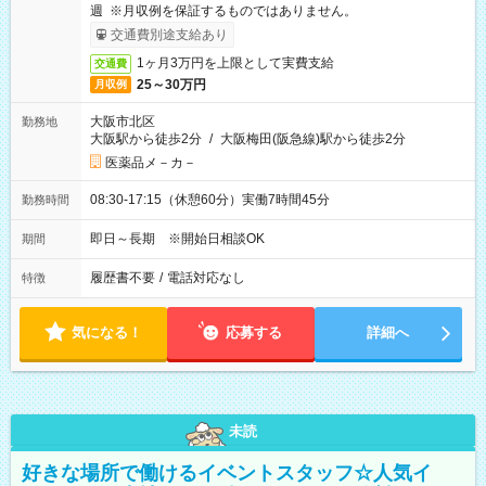
週 ※月収例を保証するものではありません。
交通費別途支給あり
1ヶ月3万円を上限として実費支給
交通費
25～30万円
月収例
大阪市北区
勤務地
大阪駅から徒歩2分
/
大阪梅田(阪急線)駅から徒歩2分
医薬品メ－カ－
08:30-17:15（休憩60分）実働7時間45分
勤務時間
即日～長期 ※開始日相談OK
期間
履歴書不要
/
電話対応なし
特徴
気になる！
応募する
詳細へ
未読
好きな場所で働けるイベントスタッフ☆人気イ