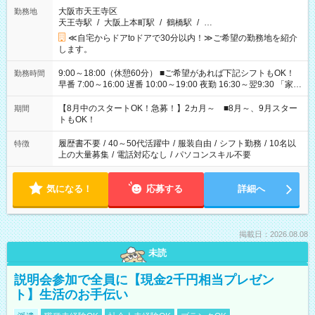
大阪市天王寺区
勤務地
天王寺駅
/
大阪上本町駅
/
鶴橋駅
/
…
≪自宅からドアtoドアで30分以内！≫ご希望の勤務地を紹介
します。
9:00～18:00（休憩60分） ■ご希望があれば下記シフトもOK！
勤務時間
早番 7:00～16:00 遅番 10:00～19:00 夜勤 16:30～翌9:30 「家族
と休みを合わせたい」 「余裕を持って夕飯の準備がしたい」
「できれば残業はしたくない」 など、ご希望を教えてください
【8月中のスタートOK！急募！】2カ月～ ■8月～、9月スター
期間
ね。 ※Wワーク希望の方へ 今ご覧のお仕事で希望する勤務時間
トもOK！
と、もう1つのお仕事の勤務時間。 合計で週40時間を超える場
合は応募できません。
履歴書不要
/
40～50代活躍中
/
服装自由
/
シフト勤務
/
10名以
特徴
上の大量募集
/
電話対応なし
/
パソコンスキル不要
気になる！
応募する
詳細へ
掲載日：2026.08.08
未読
説明会参加で全員に【現金2千円相当プレゼン
ト】生活のお手伝い