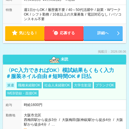
週1日からOK
/
履歴書不要
/
40～50代活躍中
/
副業・Wワーク
特徴
OK
/
シフト勤務
/
10名以上の大量募集
/
電話対応なし
/
パソコ
ンスキル不要
気になる！
応募する
詳細へ
掲載日：2026.08.06
未読
〈PC入力できればOK〉模試結果もくもく入力
＃服装ネイル自由＃短時間OK＃日払
派遣
職種未経験OK
社会人未経験OK
大学生歓迎
ブランクOK
WEB登録・面接OK
時給1600円
給与
大阪市北区
勤務地
西梅田駅から徒歩3分
/
大阪梅田(阪神線)駅から徒歩4分
/
大阪
駅から徒歩4分
/
…