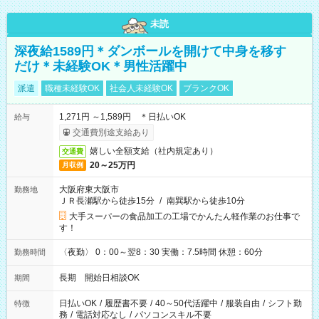
未読
深夜給1589円＊ダンボールを開けて中身を移す
だけ＊未経験OK＊男性活躍中
派遣
職種未経験OK
社会人未経験OK
ブランクOK
1,271円 ～1,589円 ＊日払いOK
給与
交通費別途支給あり
嬉しい全額支給（社内規定あり）
交通費
20～25万円
月収例
大阪府東大阪市
勤務地
ＪＲ長瀬駅から徒歩15分
/
南巽駅から徒歩10分
大手スーパーの食品加工の工場でかんたん軽作業のお仕事で
す！
〈夜勤〉 0：00～翌8：30 実働：7.5時間 休憩：60分
勤務時間
長期 開始日相談OK
期間
日払いOK
/
履歴書不要
/
40～50代活躍中
/
服装自由
/
シフト勤
特徴
務
/
電話対応なし
/
パソコンスキル不要