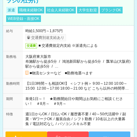
ラシの仕分け
派遣
職種未経験OK
社会人未経験OK
大学生歓迎
ブランクOK
WEB登録・面接OK
時給1,500円～1,875円
給与
交通費別途支給あり
■ 交通費規定内支給 ※派遣先による
交通費
大阪府東大阪市
勤務地
布施駅から徒歩5分
/
鴻池新田駅から徒歩5分
/
瓢箪山(大阪府)
駅から徒歩5分
/
…
■物流センターなど ■勤務地選べます
【1日3時間～も相談OK!】 ＜シフト例＞ 9:00～12:00 10:00～
勤務時間
15:00 12:00～17:00 18:00～21:00 など こちら以外の時間帯も
お気軽にご相談ください！
単発1日～！ ★勤務開始日や期間はお気軽にご相談くださ
期間
い！ ＃8月～ ＃9月～
週1日からOK
/
日払いOK
/
履歴書不要
/
40～50代活躍中
/
副
特徴
業・WワークOK
/
服装自由
/
シフト勤務
/
10名以上の大量募
集
/
電話対応なし
/
パソコンスキル不要