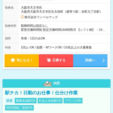
い分を引き落とせます！ 【試用期間】試用期間なし
大阪市天王寺区
勤務地
大阪府大阪市天王寺区生玉前町（最寄り駅：谷町九丁目駅）
株式会社ワンベルウッズ
勤務時間は指定なし
勤務時間
変形労働時間制 想定労働時間160時間/月 【シフト例】 ・10：
00～20：00
単発・1日のみOK
期間
日払いOK / 副業・WワークOK / 10名以上の大量募集
特徴
気になる！
応募する
詳細へ
未読
駅チカ！日勤のお仕事！仕分け作業
派遣
職種未経験OK
社会人未経験OK
ブランクOK
WEB登録・面接OK