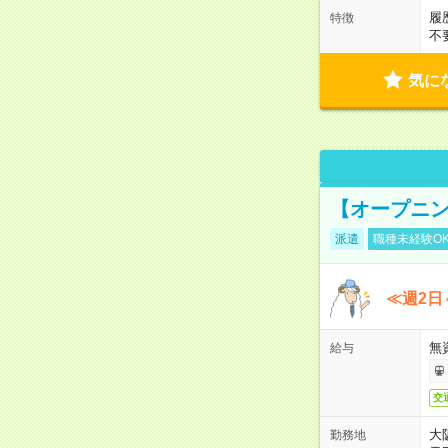
履
特徴
不
気に
【オープニン
派遣
職種未経験O
≪週2日
無
給与
交
大
勤務地