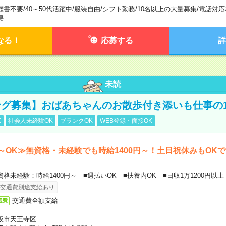
歴書不要
/
40～50代活躍中
/
服装自由
/
シフト勤務
/
10名以上の大量募集
/
電話対応
要
なる！
応募する
詳
未読
グ募集】おばあちゃんのお散歩付き添いも仕事の
K
社会人未経験OK
ブランクOK
WEB登録・面接OK
～OK≫無資格・未経験でも時給1400円～！土日祝休みもOK
資格未経験：時給1400円～ ■週払いOK ■扶養内OK ■日収1万1200円以上
交通費別途支給あり
交通費全額支給
通費
阪市天王寺区