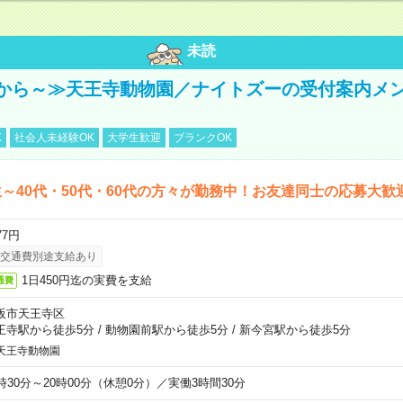
未読
から～≫天王寺動物園／ナイトズーの受付案内メ
K
社会人未経験OK
大学生歓迎
ブランクOK
～40代・50代・60代の方々が勤務中！お友達同士の応募大歓
77円
交通費別途支給あり
1日450円迄の実費を支給
通費
阪市天王寺区
王寺駅から徒歩5分
/
動物園前駅から徒歩5分
/
新今宮駅から徒歩5分
天王寺動物園
6時30分～20時00分（休憩0分）／実働3時間30分