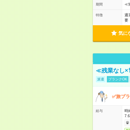
≪
期間
週
特徴
要
気に
≪残業なし×
派遣
ブランクOK
✅旅プラ
時
給与
7.