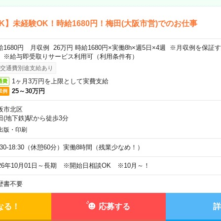
K】未経験OK！時給1680円！梅田(大阪市営)でのお仕事
給1680円 月収例 26万円 時給1680円×実働8h×週5日×4週 ※月収例を保
。※給与即受取りサービス利用可（利用条件有）
交通費別途支給あり
1ヶ月3万円を上限として実費支給
通費
25～30万円
収例
阪市北区
田(地下鉄)駅から徒歩3分
出版・印刷
9:30-18:30（休憩60分）実働8時間（残業少なめ！）
026年10月01日～長期 ※開始日相談OK ※10月～！
歴書不要
なる！
応募する
詳