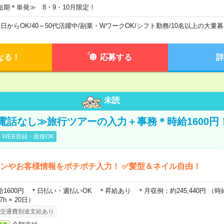
短期＊単発≫ 8・9・10月限定！
1日からOK
/
40～50代活躍中
/
副業・WワークOK
/
シフト勤務
/
10名以上の大量募
なる！
応募する
詳
未読
電話なし≫旅行ツアーの入力＋事務＊時給1600円
WEB登録・面接OK
ンやお客様情報をポチポチ入力！ ✅髪型＆ネイル自由！
給1600円 ＊日払い・週払いOK ＊昇給あり ＊月収例：約245,440円 （時給1,
67h × 20日）
交通費別途支給あり