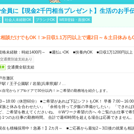
全員に【現金2千円相当プレゼント】生活のお手
K
社会人未経験OK
ブランクOK
WEB登録・面接OK
相談だけでもOK！≫日収1.1万円以上で週2日～＆土日休みも
資格未経験：時給1400円～ ■週払いOK ■扶養内OK ■日収1万1200円以上
交通費別途支給あり
交通費全額支給
通費
戸市灘区
甲駅
/
王子公園駅
/
岩屋(兵庫県)駅
/
…
≪自宅からドアtoドアで30分以内！≫ご希望の勤務地を紹介します。
00～18:00（休憩60分） ■ご希望があれば下記シフトもOK！ 早番 7:00～16:00 遅
家族と休みを合わせたい」 「余裕を持って夕飯の準備がしたい」 「できれば
ど、ご希望を教えてくださいね。 ※Wワーク希望の方へ 今ご覧のお仕事で希
う1つのお仕事の勤務時間。 合計で週40時間を超える場合は応募できません。
現在も積極採用中！急募！】2カ月～ ■ご応募から最短2～3日後の就業も相