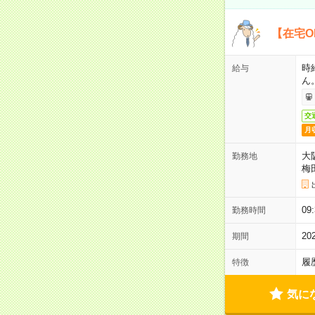
【在宅O
時
給与
ん
交
月
大
勤務地
梅
0
勤務時間
2
期間
履
特徴
気に