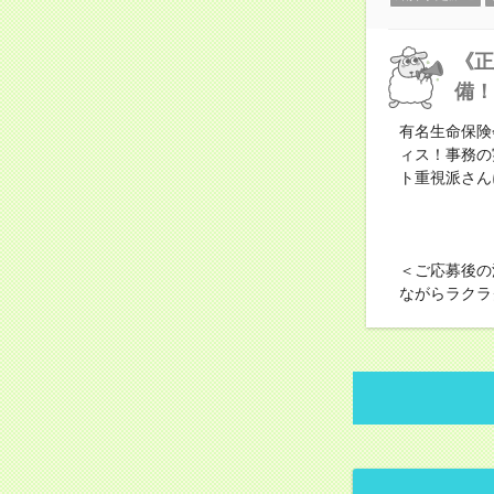
《正
備！
有名生命保険
ィス！事務の
ト重視派さん
＜ご応募後の
ながらラクラ