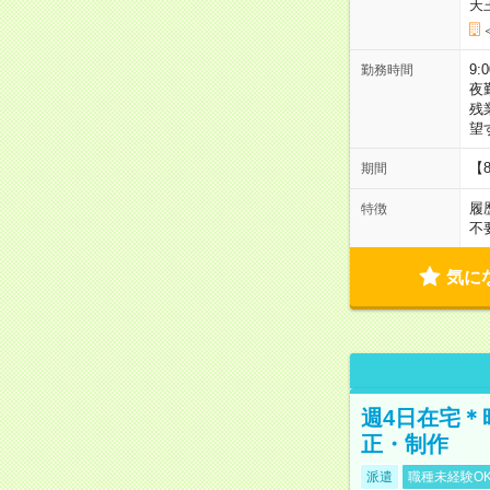
天
9:
勤務時間
夜
残
望
【
期間
履
特徴
不
気に
週4日在宅＊
正・制作
派遣
職種未経験O