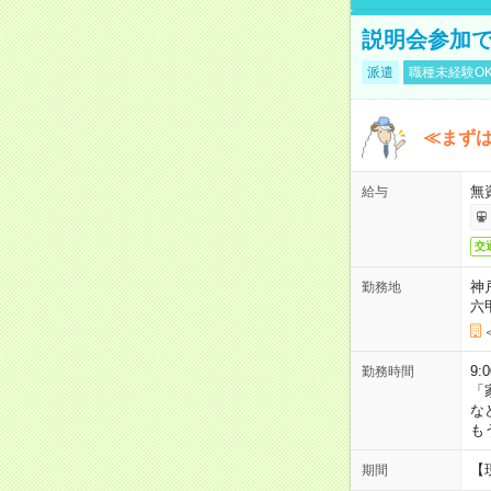
説明会参加で
派遣
職種未経験O
≪まずは
無
給与
交
神
勤務地
六
9:
勤務時間
「
な
も
【
期間