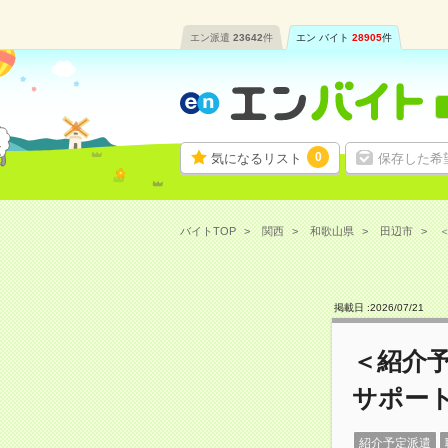
エン派遣
23642
件
エン バイト
28905
件
0
気になるリスト
保存した希
バイトTOP
関西
和歌山県
田辺市
掲載日 :
2026
/
07
/
21
＜紹介
サポー
紹介予定派遣