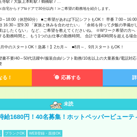
王寺駅
/
大阪上本町駅
/
鶴橋駅
/
…
≪自宅からドアtoドアで30分以内！≫ご希望の勤務地を紹介します。
00～18:00（休憩60分） ■ご希望があれば下記シフトもOK！ 早番 7:00～16:00 遅
勤 16:30～翌9:30 「家族と休みを合わせたい」 「余裕を持って夕飯の準備
業はしたくない」 など、ご希望を教えてくださいね。 ※Wワーク希望の方へ
する勤務時間と、もう1つのお仕事の勤務時間。 合計で週40時間を超える場
8月中のスタートOK！急募！】2カ月～ ■8月～、9月スタートもOK！
歴書不要
/
40～50代活躍中
/
服装自由
/
シフト勤務
/
10名以上の大量募集
/
電話対応
要
なる！
応募する
詳
未読
時給1680円！40名募集！ホットペッパービューテ
K
ブランクOK
WEB登録・面接OK