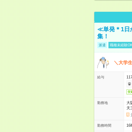
≪単発＊1日
集！
派遣
職種未経験O
＼大学生
11
給与
交
大
勤務地
天
1
勤務時間