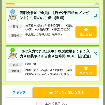
TEL：06-7220-3959
1
/10
担当：採用担当者
説明会参加で全員に【現金2千円相当プレゼ
大阪南医療オフィス
ント】生活のお手伝い[派遣]
〒590-0075 大阪府堺市堺区南花田口町2-3-20 三共堺東ビル2F
TEL：072-340-1724
無資格未経験：時給1400円～ ■週払
給与
FAX：072-224-5025
いOK ■扶養内OK ■日収1万1200円
担当：採用担当
以上
垂水駅 / 山陽垂水駅 / 舞子駅 / …
気になる!
勤務地
西宮サテライトオフィス
〒662-0918 兵庫県西宮市六湛寺町9番8号 市役所前ビル5F
TEL：0798-38-5901
〈PC入力できればOK〉模試結果もくもく入
FAX：0798-38-5905
力＃服装ネイル自由＃短時間OK＃日払[派遣]
担当：採用担当
時給1600円
和歌山サテライトオフィス
給与
〒640-8154 和歌山県和歌山市六番丁5 和歌山六番丁801ビル5F
西梅田駅から徒歩3分 / 大阪梅田(阪神
勤務地
気になる!
線)駅から徒歩4分 / 大阪駅から徒歩4
TEL：073-436-9765
分 / …
FAX：073-423-8405
担当：採用担当
神戸介護オフィス・神戸医療オフィス
スキップ
どちらも気になる！
兵庫県神戸市中央区小野柄通4-1-22 アーバンエース三宮ビル9F
TEL：078-222-8435
担当：採用担当
しばらく表示しない