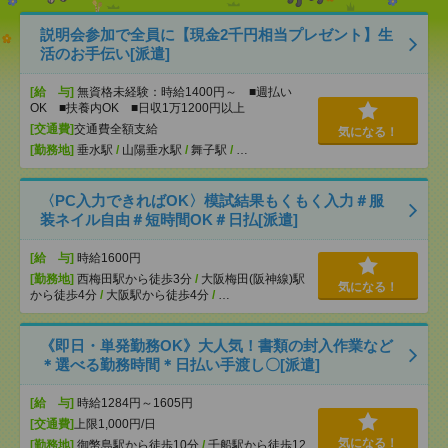
説明会参加で全員に【現金2千円相当プレゼント】生
活のお手伝い[派遣]
[給 与]
無資格未経験：時給1400円～ ■週払い
OK ■扶養内OK ■日収1万1200円以上
[交通費]
交通費全額支給
気になる！
[勤務地]
垂水駅
/
山陽垂水駅
/
舞子駅
/
…
〈PC入力できればOK〉模試結果もくもく入力＃服
装ネイル自由＃短時間OK＃日払[派遣]
[給 与]
時給1600円
[勤務地]
西梅田駅から徒歩3分
/
大阪梅田(阪神線)駅
気になる！
から徒歩4分
/
大阪駅から徒歩4分
/
…
《即日・単発勤務OK》大人気！書類の封入作業など
＊選べる勤務時間＊日払い手渡し〇[派遣]
[給 与]
時給1284円～1605円
[交通費]
上限1,000円/日
気になる！
[勤務地]
御幣島駅から徒歩10分
/
千船駅から徒歩12