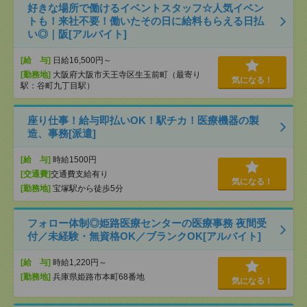
好きな場所で働けるイベントスタッフ☆人気イベン
トも！来社不要！働いたその日に給料もらえる日払
い◎｜阪[アルバイト]
[給 与]
日給16,500円～
[勤務地]
大阪府大阪市天王寺区生玉前町（最寄り
気になる！
駅：谷町九丁目駅）
座り仕事！給与即払いOK！駅チカ！医療機器の製
造、事務[派遣]
[給 与]
時給1500円
[交通費]
交通費支給有り
気になる！
[勤務地]
宝塚駅から徒歩5分
フォロー体制◎姫路医療センターの医療事務 夜間受
付／未経験・無資格OK／ブランクOK[アルバイト]
[給 与]
時給1,220円～
[勤務地]
兵庫県姫路市本町68番地
気になる！