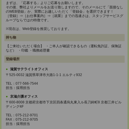
まずは、「応募する」よりご応募をお願いします。
その後、弊社よりメールをお送り致しますので、そのメールにて「面接なし
のWEB登録」か、実際にお越しいただく「登録会」を選択できます！
［登録］⇒［お仕事案内］⇒［就業］までの迅速さは、スタッフサービスグ
ループならではの特徴です。
※現在は、Web登録を推奨しております。
持ち物
【ご来社いただく場合】 ・ご本人が確認できるもの（運転免許証、保険証
など） ・印鑑 ・職務経歴書
登録場所
滋賀サテライトオフィス
〒525-0032 滋賀県草津市大路1-1-1 エルティ932
TEL：077-566-7544
担当：採用担当
京滋介護オフィス
〒600-8008 京都府京都市下京区四条通烏丸東入ル長刀鉾町8 京都三井ビル
ディング4F
TEL：075-212-9701
FAX：075-212-9705
担当：採用担当