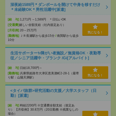
深夜給1589円＊ダンボールを開けて中身を移すだけ
＊未経験OK＊男性活躍中[派遣]
[給 与]
1,271円 ～1,589円 ＊日払いOK
[交通費]
嬉しい全額支給（社内規定あり）
[月収例]
20～25万円
気になる！
[勤務地]
ＪＲ長瀬駅から徒歩15分
/
南巽駅から徒歩
10分
生活サポーター✨障がい者施設／無資格OK・夜勤専
従／シニア活躍中・ブランク /Gi[アルバイト]
[給 与]
日給18,700円～
[勤務地]
兵庫県姫路市大津区恵美酒町2-28-1（最寄
気になる！
り駅：山陽天満駅）
<タイパ抜群>研究活動の支援／大学スタッフ（日
勤）[派遣]
[給 与]
時給2200円 ※交通費全額支給（規定あ
り） 【月収例】30.8万円（20日勤務 ※残業なしの
場合）