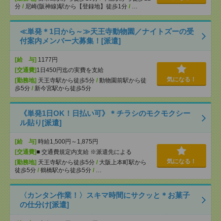
分
/
尼崎(阪神線)駅から【登録地】徒歩1分
/
…
≪単発＊1日から～≫天王寺動物園／ナイトズーの受
付案内メンバー大募集！[派遣]
[給 与]
1177円
[交通費]
1日450円迄の実費を支給
気になる！
[勤務地]
天王寺駅から徒歩5分
/
動物園前駅から徒
歩5分
/
新今宮駅から徒歩5分
《単発1日OK！日払い可》＊チラシのモクモクシー
ル貼り[派遣]
[給 与]
時給1,500円～1,875円
[交通費]
■ 交通費規定内支給 ※派遣先による
気になる！
[勤務地]
天王寺駅から徒歩5分
/
大阪上本町駅から
徒歩5分
/
鶴橋駅から徒歩5分
/
…
〈カンタン作業！〉スキマ時間にサクッと＊お菓子
の仕分け[派遣]