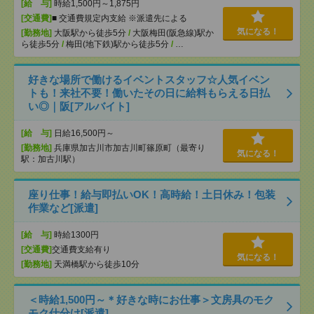
[給 与]
時給1,500円～1,875円
[交通費]
■ 交通費規定内支給 ※派遣先による
気になる！
[勤務地]
大阪駅から徒歩5分
/
大阪梅田(阪急線)駅か
ら徒歩5分
/
梅田(地下鉄)駅から徒歩5分
/
…
好きな場所で働けるイベントスタッフ☆人気イベン
トも！来社不要！働いたその日に給料もらえる日払
い◎｜阪[アルバイト]
[給 与]
日給16,500円～
[勤務地]
兵庫県加古川市加古川町篠原町（最寄り
気になる！
駅：加古川駅）
座り仕事！給与即払いOK！高時給！土日休み！包装
作業など[派遣]
[給 与]
時給1300円
[交通費]
交通費支給有り
気になる！
[勤務地]
天満橋駅から徒歩10分
＜時給1,500円～＊好きな時にお仕事＞文房具のモク
モク仕分け[派遣]