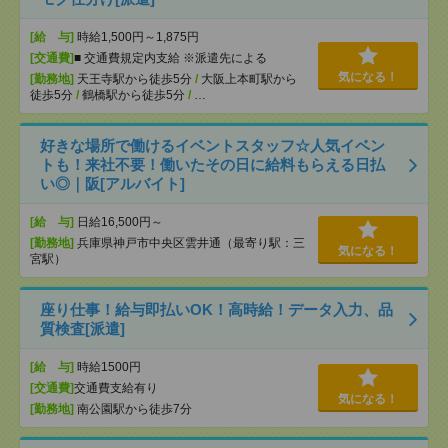
[給 与]
時給1,500円～1,875円
[交通費]
■ 交通費規定内支給 ※派遣先による
気になる！
[勤務地]
天王寺駅から徒歩5分
/
大阪上本町駅から
徒歩5分
/
鶴橋駅から徒歩5分
/
…
好きな場所で働けるイベントスタッフ☆人気イベン
トも！来社不要！働いたその日に給料もらえる日払
い◎｜阪[アルバイト]
[給 与]
日給16,500円～
[勤務地]
兵庫県神戸市中央区雲井通（最寄り駅：三
気になる！
宮駅）
座り仕事！給与即払いOK！高時給！データ入力、品
質検査[派遣]
[給 与]
時給1500円
[交通費]
交通費支給有り
気になる！
[勤務地]
南公園駅から徒歩7分