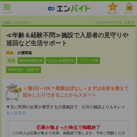
0
メニュー
気になる！
ログイン
掲載日 :2026
/
08
/
02
No.SSMZKS介YH2_兵庫38
≪年齢＆経験不問≫施設で入居者の見守りや
巡回など生活サポート
職種：
介護関連
派遣
職種未経験OK
社会人未経験OK
ブランクOK
WEB登録・面接OK
＜週3日～OK＊残業ほぼなし＞まずは名前を覚えて
話をしたりできることからスタート
▼主に民間の企業が運営する介護施設で、公共の施設よりもキレイ
...
もっとみる
応募が集まった時点で掲載終了
この求人は応募が集まり次第、掲載終了致します。予めご理解くださ