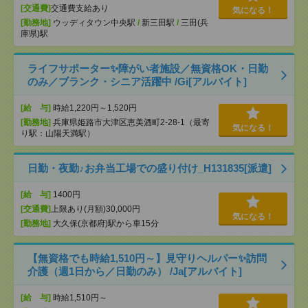
[交通費]
交通費支給あり
気になる！
[勤務地]
ウッディタウン中央駅
/
新三田駅
/
三田(兵
庫県)駅
ライフサポーター✨障がい者施設／無資格OK・日勤
のみ／ブランク・シニア活躍中 /Gi[アルバイト]
[給 与]
時給1,220円～1,520円
[勤務地]
兵庫県姫路市大津区恵美酒町2-28-1（最寄
気になる！
り駅：山陽天満駅）
日勤・夜勤♪お弁当工場での盛り付け_H131835[派遣]
[給 与]
1400円
[交通費]
上限あり(月額)30,000円
気になる！
[勤務地]
大久保(京都府)駅から車15分
【無資格でも時給1,510円～】見守りヘルパー✨訪問
介護（週1日から／日勤のみ） /Ja[アルバイト]
[給 与]
時給1,510円～