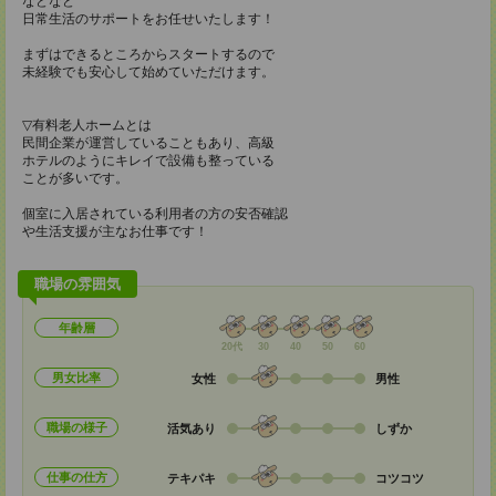
などなど
日常生活のサポートをお任せいたします！
まずはできるところからスタートするので
未経験でも安心して始めていただけます。
▽有料老人ホームとは
民間企業が運営していることもあり、高級
ホテルのようにキレイで設備も整っている
ことが多いです。
個室に入居されている利用者の方の安否確認
や生活支援が主なお仕事です！
職場の雰囲気
年齢層
20代
30
40
50
60
男女比率
女性
男性
職場の様子
活気あり
しずか
仕事の仕方
テキパキ
コツコツ