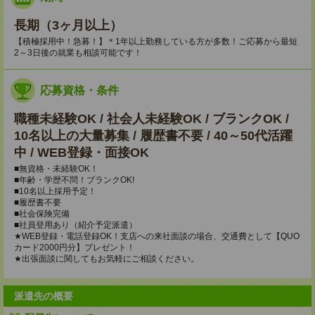
長期（3ヶ月以上）
【積極採用中！急募！】＊1年以上勤務している方が多数！ご応募から最短
2～3日後の就業も相談可能です！
応募資格・条件
職種未経験OK / 社会人未経験OK / ブランクOK /
10名以上の大量募集 / 履歴書不要 / 40～50代活躍
中 / WEB登録・面接OK
■無資格・未経験OK！
■年齢・学歴不問！ブランクOK!
■10名以上採用予定！
■履歴書不要
■社会保険完備
■社員登用あり（紹介予定派遣）
★WEB登録・電話登録OK！支店への来社面談の場合、交通費として【QUO
カード2000円分】プレゼント！
★出張面談に関してもお気軽にご相談ください。
派遣先の概要