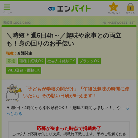
0
メニュー
気になる！
ログイン
掲載日 :2026
/
08
/
03
No.NKSGWOS31_SJT
＼時短＊週5日4h～／趣味や家事との両立
も！身の回りのお手伝い
職種：
介護関連
派遣
職種未経験OK
社会人未経験OK
ブランクOK
WEB登録・面接OK
「子どもが学校の間だけ」「午後は趣味の時間に使
いたい」その願い日研が叶えます！
▼週5日・4時間から柔軟勤務OK！「趣味の時間もほしい！」や
...も
っとみる
応募が集まった時点で掲載終了
この求人は応募が集まり次第、掲載終了致します。予めご理解くださ