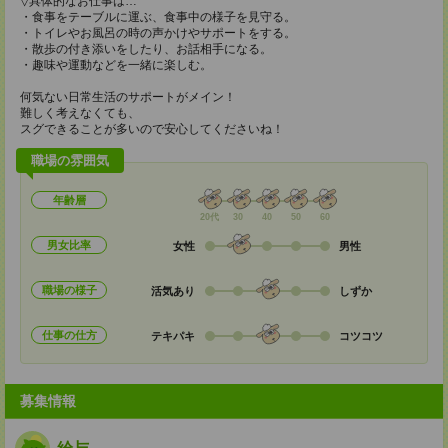
▽具体的なお仕事は…
・食事をテーブルに運ぶ、食事中の様子を見守る。
・トイレやお風呂の時の声かけやサポートをする。
・散歩の付き添いをしたり、お話相手になる。
・趣味や運動などを一緒に楽しむ。
何気ない日常生活のサポートがメイン！
難しく考えなくても、
スグできることが多いので安心してくださいね！
職場の雰囲気
年齢層
20代
30
40
50
60
男女比率
女性
男性
職場の様子
活気あり
しずか
仕事の仕方
テキパキ
コツコツ
募集情報