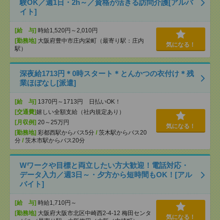
験OK／週1日・2h～／資格が活きる訪問介護[アルバ
イト]
[給 与]
時給1,520円～2,010円
[勤務地]
大阪府豊中市庄内栄町（最寄り駅：庄内
気になる！
駅）
深夜給1713円＊0時スタート＊とんかつの衣付け＊残
業ほぼなし[派遣]
[給 与]
1370円～1713円 日払いOK！
[交通費]
嬉しい全額支給（社内規定あり）
[月収例]
20～25万円
気になる！
[勤務地]
彩都西駅からバス5分
/
茨木駅からバス20
分
/
茨木市駅からバス20分
Wワークや目標と両立したい方大歓迎！電話対応・
データ入力／週3日～・夕方から短時間もOK！[アル
バイト]
[給 与]
時給1,710円～
[勤務地]
大阪府大阪市北区中崎西2-4-12 梅田センタ
気になる！