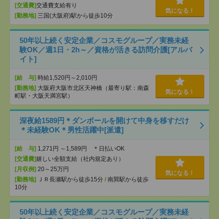
[交通費]
交通費支給有り
気になる！
[勤務地]
三国(大阪府)駅から徒歩10分
50年以上続く安定企業／コスモグループ／実務未経
験OK／週1日・2h～／資格が活きる訪問介護[アルバ
イト]
[給 与]
時給1,520円～2,010円
[勤務地]
大阪府大阪市北区天神橋（最寄り駅：南森
気になる！
町駅・大阪天満宮駅）
深夜給1589円＊ダンボールを開けて中身を移すだけ
＊未経験OK＊男性活躍中[派遣]
[給 与]
1,271円 ～1,589円 ＊日払いOK
[交通費]
嬉しい全額支給（社内規定あり）
[月収例]
20～25万円
気になる！
[勤務地]
ＪＲ長瀬駅から徒歩15分
/
南巽駅から徒歩
10分
50年以上続く安定企業／コスモグループ／実務未経