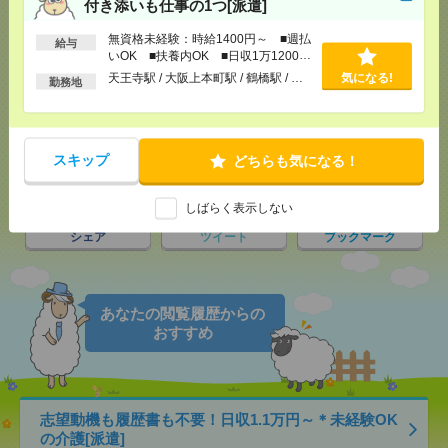
付き添いも仕事の1つ[派遣]
応募ページへ
無資格未経験：時給1400円～ ■週払
給与
いOK ■扶養内OK ■日収1万1200円
以上
天王寺駅 / 大阪上本町駅 / 鶴橋駅 / …
気になる!
勤務地
気になる！
電話応募
スキップ
どちらも気になる！
メール
LINE
で送る
で送る
しばらく表示しない
シェア
ツイート
ブックマーク
あなたの閲覧履歴からの
おすすめ
志望動機も履歴書も不要！日収1.1万円～＊未経験OK
の介護[派遣]