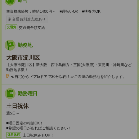
給与
無資格未経験：時給1400円～ ■週払いOK ■扶養内OK
交通費別途支給あり
交通費全額支給
交通費
勤務地
大阪市淀川区
【大阪市淀川区】新大阪・西中島南方・三国(大阪府)・東淀川・神崎川など
勤務地多数！
≪自宅からドアtoドアで30分以内！≫ご希望の勤務地を紹介します。
勤務曜日
土日祝休
週5日～
■曜日固定の相談OK！
■希望の曜日があればご相談ください！
土日祝休みもOK！
休日休暇