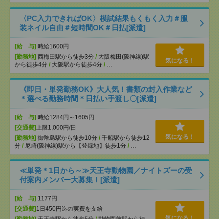
〈PC入力できればOK〉模試結果もくもく入力＃服
装ネイル自由＃短時間OK＃日払[派遣]
[給 与]
時給1600円
[勤務地]
西梅田駅から徒歩3分
/
大阪梅田(阪神線)駅
気になる！
から徒歩4分
/
大阪駅から徒歩4分
/
…
《即日・単発勤務OK》大人気！書類の封入作業など
＊選べる勤務時間＊日払い手渡し〇[派遣]
[給 与]
時給1284円～1605円
[交通費]
上限1,000円/日
気になる！
[勤務地]
御幣島駅から徒歩10分
/
千船駅から徒歩12
分
/
尼崎(阪神線)駅から【登録地】徒歩1分
/
…
≪単発＊1日から～≫天王寺動物園／ナイトズーの受
付案内メンバー大募集！[派遣]
[給 与]
1177円
[交通費]
1日450円迄の実費を支給
気になる！