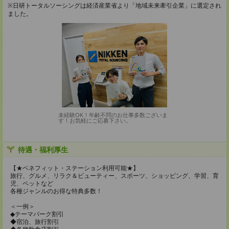
※日研トータルソーシングは経済産業省より「地域未来牽引企業」に選定され
ました。
未経験OK！年齢不問のお仕事多数ございま
す！お気軽にご応募下さい。
待遇・福利厚生
【★ベネフィット・ステーション利用可能★】
旅行、グルメ、リラク＆ビューティー、スポーツ、ショッピング、学習、育
児、ペットなど
各種ジャンルのお得な特典多数！
＜一例＞
◆テーマパーク割引
◆宿泊、旅行割引