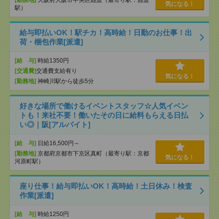
[勤務地]
大阪府大阪市中央区難波（最寄り駅：難波
気になる！
駅）
給与即払いOK！駅チカ！高時給！日勤のお仕事！出
荷・梱包作業[派遣]
[給 与]
時給1350円
[交通費]
交通費支給有り
気になる！
[勤務地]
神崎川駅から徒歩5分
好きな場所で働けるイベントスタッフ☆人気イベン
トも！来社不要！働いたその日に給料もらえる日払
い◎｜阪[アルバイト]
[給 与]
日給16,500円～
[勤務地]
京都府京都市下京区真町（最寄り駅：京都
気になる！
河原町駅）
座り仕事！給与即払いOK！高時給！土日休み！検査
作業[派遣]
[給 与]
時給1250円