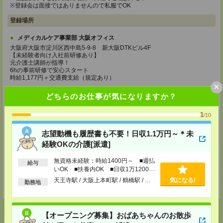
※登録会は面接ではありませんので私服でOK
登録場所
メディカルケア事業部 大阪オフィス
大阪府大阪市淀川区西中島5-9-8 新大阪DTKビル4F
【未経験者向け入社前研修あり】
元介護士講師が指導！
6hの事前研修で安心スタート
時給1,177円＋交通費支給（規定あり）
×
TEL：0120-991-463
どちらのお仕事が気になりますか？
MAIL：
tenshoku@nikken-ts.jp
担当：採用担当
1
/10
メディカルケア事業部 京都オフィス
京都府京都市下京区東塩小路町843番地2 日本生命京都ヤサカビル5F
志望動機も履歴書も不要！日収1.1万円～＊未
TEL：0120-975-927
経験OKの介護[派遣]
MAIL：
tenshoku@nikken-ts.jp
担当：採用担当
無資格未経験：時給1400円～ ■週払
給与
いOK ■扶養内OK ■日収1万1200円
登録交通費
以上
天王寺駅 / 大阪上本町駅 / 鶴橋駅 / …
気になる!
勤務地
★今ならご来社登録でQUOカード2000円分をプレゼント中★
【オープニング募集】おばあちゃんのお散歩