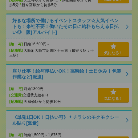
[勤務地]
天王寺駅から徒歩5分
/
動物園前駅から徒
歩5分
/
新今宮駅から徒歩5分
好きな場所で働けるイベントスタッフ☆人気イベン
トも！来社不要！働いたその日に給料もらえる日払
い◎｜阪[アルバイト]
[給 与]
日給16,500円～
[勤務地]
大阪府大阪市淀川区十三東（最寄り駅：十
気になる！
三駅）
座り仕事！給与即払いOK！高時給！土日休み！包装
作業など[派遣]
[給 与]
時給1300円
[交通費]
交通費支給有り
気になる！
[勤務地]
天満橋駅から徒歩10分
《単発1日OK！日払い可》＊チラシのモクモクシー
ル貼り[派遣]
[給 与]
時給1,500円～1,875円