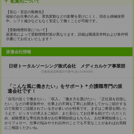
配属先について
【安心・安定の勤務先】
福祉のお仕事のため、景気変動などの影響を受けにくく、現在も積極採用
中。シフト減少などもなく安定して働くことが可能です。
【受動喫煙対策について】
派遣先によって受動喫煙対策が異なります。詳細は職場見学時および条件明
示書にてお伝えいたします！
派遣会社情報
日研トータルソーシング株式会社 メディカルケア事業部
労働者派遣事業許可番号:派13-060060
「こんな風に働きたい」をサポート＊介護職専門の派
遣会社です！
「自宅の近くで働きたい」「収入」「働き方を選びたい」「正社員を目指し
たい」などの希望条件や、仕事上の不満も丁寧にお聞きしてからご紹介する
ので長期でご活躍されている方が多いのが特長です。まずはご希望を聞いた
うえで、ピッタリの求人をご紹介。また安心してお仕事を続けていただくた
め、経験豊富な専任担当者がお仕事開始前はもちろん、お仕事開始後もしっ
かりフォロー。仕事の悩みやそれ以外のことでも不安なことがあればお気軽
にご相談くださいね。