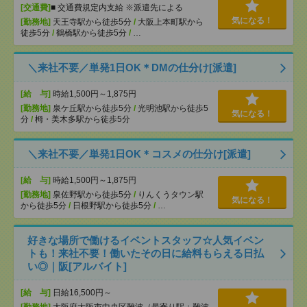
[交通費]
■ 交通費規定内支給 ※派遣先による
気になる！
[勤務地]
天王寺駅から徒歩5分
/
大阪上本町駅から
徒歩5分
/
鶴橋駅から徒歩5分
/
…
＼来社不要／単発1日OK＊DMの仕分け[派遣]
[給 与]
時給1,500円～1,875円
[勤務地]
泉ケ丘駅から徒歩5分
/
光明池駅から徒歩5
気になる！
分
/
栂・美木多駅から徒歩5分
＼来社不要／単発1日OK＊コスメの仕分け[派遣]
[給 与]
時給1,500円～1,875円
[勤務地]
泉佐野駅から徒歩5分
/
りんくうタウン駅
気になる！
から徒歩5分
/
日根野駅から徒歩5分
/
…
好きな場所で働けるイベントスタッフ☆人気イベン
トも！来社不要！働いたその日に給料もらえる日払
い◎｜阪[アルバイト]
[給 与]
日給16,500円～