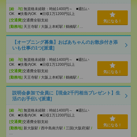
[給 与]
無資格未経験：時給1400円～ ■週払い
OK ■扶養内OK ■日収1万1200円以上
[交通費]
交通費全額支給
気になる！
[勤務地]
天王寺駅
/
大阪上本町駅
/
鶴橋駅
/
…
【オープニング募集】おばあちゃんのお散歩付き添
いも仕事の1つ[派遣]
[給 与]
無資格未経験：時給1400円～ ■週払い
OK ■扶養内OK ■日収1万1200円以上
[交通費]
交通費全額支給
気になる！
[勤務地]
天王寺駅
/
大阪上本町駅
/
鶴橋駅
/
…
説明会参加で全員に【現金2千円相当プレゼント】生
活のお手伝い[派遣]
[給 与]
無資格未経験：時給1400円～ ■週払い
OK ■扶養内OK ■日収1万1200円以上
[交通費]
交通費全額支給
気になる！
[勤務地]
新大阪駅
/
西中島南方駅
/
三国(大阪府)駅
/
…