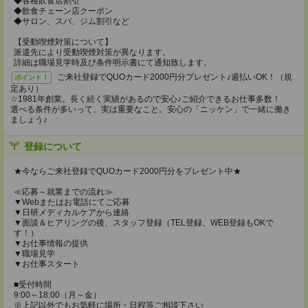
◆各種飲食店割引
◆飲食チェーン店クーポン
◆サロン、スパ、ジム割引など
【受動喫煙対策について】
派遣先により受動喫煙対策が異なります。
詳細は職場見学時及び条件明示書にて通知致します。
ご来社登録でQUOカード2000円分プレゼント♪週払いOK！（規
ポイント！
定あり）
☆1981年創業。長く続く実績があるので安心♪ご紹介できるお仕事多数！
選べる条件が多いって、実は重要なこと。安心の「ニッケン」で一緒に働き
ましょう♪
登録について
★今ならご来社登録でQUOカード2000円分をプレゼント中★
≪応募～就業までの流れ≫
▼Webまたはお電話にてご応募
▼日研メディカルケアから連絡
▼面談＆ヒアリングの後、スタッフ登録（TEL登録、WEB登録もOKで
す！）
▼お仕事情報の提供
▼職場見学
▼お仕事スタート
■受付時間
9:00～18:00（月～金）
※上記以外でもお気軽に場所・日程等ご相談下さい