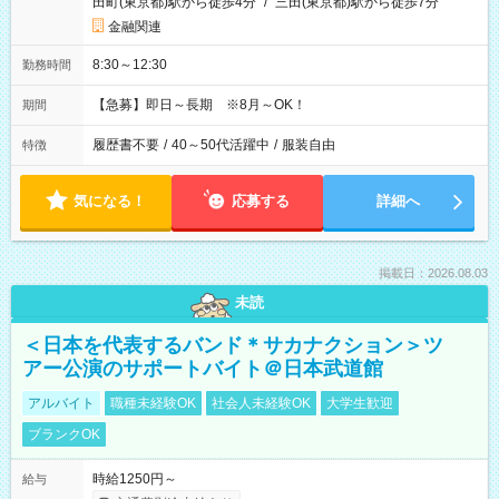
田町(東京都)駅から徒歩4分
/
三田(東京都)駅から徒歩7分
金融関連
8:30～12:30
勤務時間
【急募】即日～長期 ※8月～OK！
期間
履歴書不要
/
40～50代活躍中
/
服装自由
特徴
気になる！
応募する
詳細へ
掲載日：2026.08.03
未読
＜日本を代表するバンド＊サカナクション＞ツ
アー公演のサポートバイト＠日本武道館
アルバイト
職種未経験OK
社会人未経験OK
大学生歓迎
ブランクOK
時給1250円～
給与