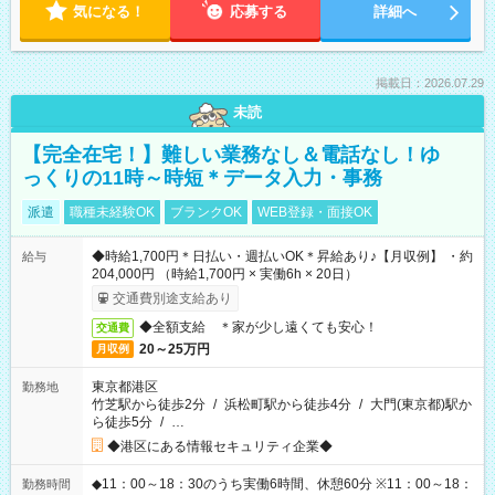
気になる！
応募する
詳細へ
掲載日：2026.07.29
未読
【完全在宅！】難しい業務なし＆電話なし！ゆ
っくりの11時～時短＊データ入力・事務
派遣
職種未経験OK
ブランクOK
WEB登録・面接OK
◆時給1,700円＊日払い・週払いOK＊昇給あり♪【月収例】 ・約
給与
204,000円 （時給1,700円 × 実働6h × 20日）
交通費別途支給あり
◆全額支給 ＊家が少し遠くても安心！
交通費
20～25万円
月収例
東京都港区
勤務地
竹芝駅から徒歩2分
/
浜松町駅から徒歩4分
/
大門(東京都)駅か
ら徒歩5分
/
…
◆港区にある情報セキュリティ企業◆
◆11：00～18：30のうち実働6時間、休憩60分 ※11：00～18：
勤務時間