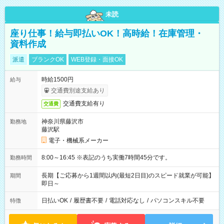
未読
座り仕事！給与即払いOK！高時給！在庫管理・
資料作成
派遣
ブランクOK
WEB登録・面接OK
時給1500円
給与
交通費別途支給あり
交通費支給有り
交通費
神奈川県藤沢市
勤務地
藤沢駅
電子・機械系メーカー
8:00～16:45 ※表記のうち実働7時間45分です。
勤務時間
長期【ご応募から1週間以内(最短2日目)のスピード就業が可能】
期間
即日～
日払いOK
/
履歴書不要
/
電話対応なし
/
パソコンスキル不要
特徴