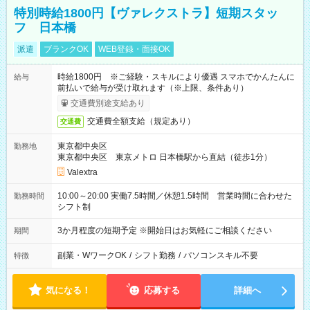
特別時給1800円【ヴァレクストラ】短期スタッ
フ 日本橋
派遣
ブランクOK
WEB登録・面接OK
時給1800円 ※ご経験・スキルにより優遇 スマホでかんたんに
給与
前払いで給与が受け取れます（※上限、条件あり）
交通費別途支給あり
交通費全額支給（規定あり）
交通費
東京都中央区
勤務地
東京都中央区 東京メトロ 日本橋駅から直結（徒歩1分）
Valextra
10:00～20:00 実働7.5時間／休憩1.5時間 営業時間に合わせた
勤務時間
シフト制
3か月程度の短期予定 ※開始日はお気軽にご相談ください
期間
副業・WワークOK
/
シフト勤務
/
パソコンスキル不要
特徴
気になる！
応募する
詳細へ