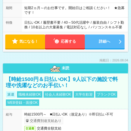
のご都合に合わせて勤務時間をご相談ください！ ★家庭の都合
でお休みや時間の調整が必要な場合も遠慮なくご相談くださ
短期2ヵ月～のお仕事です。開始日はご相談ください！ ★急募
期間
い。
です！
日払いOK
/
履歴書不要
/
40～50代活躍中
/
服装自由
/
シフト勤
特徴
務
/
10名以上の大量募集
/
電話対応なし
/
パソコンスキル不要
気になる！
応募する
詳細へ
掲載日：2026.08.04
未読
【時給1500円＆日払いOK】9人以下の施設で料
理や洗濯などのお手伝い！
派遣
職種未経験OK
社会人未経験OK
大学生歓迎
ブランクOK
WEB登録・面接OK
時給1500円～ ■日払いOK（規定あり）※即日払い不可
給与
交通費別途支給あり
交通費全額支給
交通費