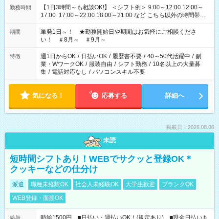
【1日3時間～も相談OK!】 ＜シフト例＞ 9:00～12:00 12:00～
勤務時間
17:00 17:00～22:00 18:00～21:00 など こちら以外の時間帯も
お気軽にご相談ください！
単発1日～！ ★勤務開始日や期間はお気軽にご相談くださ
期間
い！ ＃8月～ ＃9月～
週1日からOK
/
日払いOK
/
履歴書不要
/
40～50代活躍中
/
副
特徴
業・WワークOK
/
服装自由
/
シフト勤務
/
10名以上の大量募
集
/
電話対応なし
/
パソコンスキル不要
気になる！
応募する
詳細へ
掲載日：2026.08.06
未読
短時間シフトあり！WEBでサクッと登録OK＊
クッキーなどの仕分け
派遣
職種未経験OK
社会人未経験OK
大学生歓迎
ブランクOK
WEB登録・面接OK
時給1500円 ■日払い・週払いOK！(規定あり) ■現金日払いも
給与