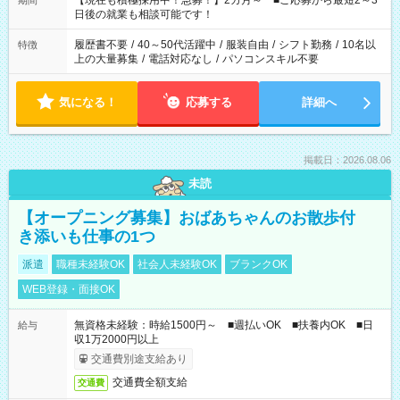
【現在も積極採用中！急募！】2カ月～ ■ご応募から最短2～3
期間
の方へ 今ご覧のお仕事で希望する勤務時間と、もう1つのお仕事
日後の就業も相談可能です！
の勤務時間。 合計で週40時間を超える場合は応募できません。
履歴書不要
/
40～50代活躍中
/
服装自由
/
シフト勤務
/
10名以
特徴
上の大量募集
/
電話対応なし
/
パソコンスキル不要
気になる！
応募する
詳細へ
掲載日：2026.08.06
未読
【オープニング募集】おばあちゃんのお散歩付
き添いも仕事の1つ
派遣
職種未経験OK
社会人未経験OK
ブランクOK
WEB登録・面接OK
無資格未経験：時給1500円～ ■週払いOK ■扶養内OK ■日
給与
収1万2000円以上
交通費別途支給あり
交通費全額支給
交通費