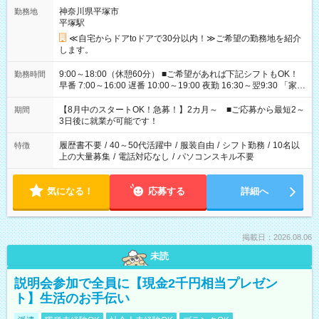
神奈川県平塚市
勤務地
平塚駅
≪自宅からドアtoドアで30分以内！≫ご希望の勤務地を紹介
します。
9:00～18:00（休憩60分） ■ご希望があれば下記シフトもOK！
勤務時間
早番 7:00～16:00 遅番 10:00～19:00 夜勤 16:30～翌9:30 「家族
と休みを合わせたい」 「余裕を持って夕飯の準備がしたい」
「できれば残業はしたくない」 など、ご希望を教えてください
【8月中のスタートOK！急募！】2カ月～ ■ご応募から最短2～
期間
ね。 ※Wワーク希望の方へ 今ご覧のお仕事で希望する勤務時間
3日後に就業が可能です！
と、もう1つのお仕事の勤務時間。 合計で週40時間を超える場
合は応募できません。
履歴書不要
/
40～50代活躍中
/
服装自由
/
シフト勤務
/
10名以
特徴
上の大量募集
/
電話対応なし
/
パソコンスキル不要
気になる！
応募する
詳細へ
掲載日：2026.08.06
未読
説明会参加で全員に【現金2千円相当プレゼン
ト】生活のお手伝い