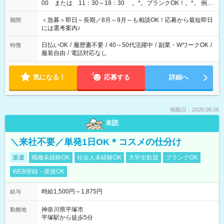
00 または 11：30～18：30 。*。ブランクOK！。*。 例え
ば前職が、 在宅/財団法人/事務/コールセンター/受付/販売/カフェ
スタッフ スイーツ販売/ホテルフロント/化粧品販売/など 様々な
＜急募＞即日～長期／8月～9月～も相談OK！応募から最短即日
期間
業界から入社して活躍されています♪
には選考案内♪
日払いOK
/
履歴書不要
/
40～50代活躍中
/
副業・WワークOK
/
特徴
服装自由
/
電話対応なし
気になる！
応募する
詳細へ
掲載日：2026.08.06
未読
＼来社不要／単発1日OK＊コスメの仕分け
派遣
職種未経験OK
社会人未経験OK
大学生歓迎
ブランクOK
WEB登録・面接OK
時給1,500円～1,875円
給与
神奈川県平塚市
勤務地
平塚駅から徒歩5分