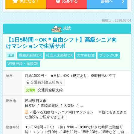
気になる！
応募する
詳細へ
掲載日：2026.08.04
未読
【1日5時間～OK＊自由シフト】高級シニア向
けマンションで生活サポ
派遣
職種未経験OK
社会人未経験OK
大学生歓迎
ブランクOK
WEB登録・面接OK
時給1500円～ ■日払いOK（規定あり）※即日払い不可
給与
交通費別途支給あり
交通費全額支給
交通費
茨城県日立市
勤務地
日立駅
/
常陸多賀駅
/
大甕駅
/
…
＜選べる勤務地＞シニア向けマンション ※他にもさまざま
な施設をご紹介できます！
★1日5時間～OK！ （例）9:00～18:00で好きな時間に勤務可
勤務時間
能！ ＞シフト例 9時～14時 11時～15時 13時～18時など ご自身