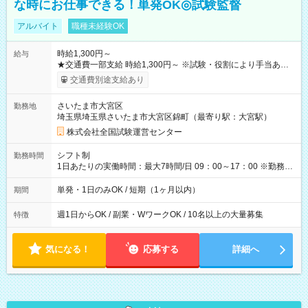
な時にお仕事できる！単発OK◎試験監督
アルバイト
職種未経験OK
時給1,300円～
給与
★交通費一部支給 時給1,300円～ ※試験・役割により手当あり
※勤務回数により昇給あり 【即給（前払い）オプションあ
交通費別途支給あり
り！】 希望される場合、勤務から1週間ほどで給与の一部を受け
取れます。 ※手数料418円がかかります。 【過去試験日の収入
さいたま市大宮区
勤務地
例】 ・河合塾模擬試験 8:30～17:30（休憩1時間） 時給1,300円
埼玉県埼玉県さいたま市大宮区錦町（最寄り駅：大宮駅）
×8時間＝日収10,400円＋交通費 ※当日の役割により時給＋100
円の場合あり ・国家試験 7:00～13:30（休憩なし） 時給1,300
株式会社全国試験運営センター
円（役割手当＋100円）×6時間＝日収8,400円＋交通費 【試用期
間】試用期間なし
シフト制
勤務時間
1日あたりの実働時間：最大7時間/日 09：00～17：00 ※勤務時
間は 試験により異なります。
単発・1日のみOK / 短期（1ヶ月以内）
期間
週1日からOK / 副業・WワークOK / 10名以上の大量募集
特徴
気になる！
応募する
詳細へ