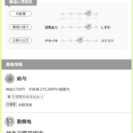
職場の雰囲気
年齢層
20代
30
40
50
60
職場の様子
活気あり
しずか
仕事の仕方
テキパキ
コツコツ
募集情報
給与
時給1720円 月収例 275,200円+残業代
交通費別途支給あり
全額支給
交通費
勤務地