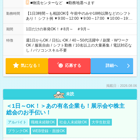
■物流センターなど ■勤務地選べます
【1日3時間～も相談OK!】午前中のみや18時以降などのシフト
勤務時間
あり！ シフト例 ▼9:00～12:00 ▼9:00～17:00 ▼10:00～19:00
▼18:00～21:00
1日だけの単発OK！＃8月～ ＃9月～
期間
週1日からOK
/
日払いOK
/
40～50代活躍中
/
副業・Wワーク
特徴
OK
/
服装自由
/
シフト勤務
/
10名以上の大量募集
/
電話対応な
し
/
パソコンスキル不要
気になる！
応募する
詳細へ
掲載日：2026.08.06
未読
＜1日～OK！＞あの有名企業も！展示会や株主
総会のお手伝い！
アルバイト
職種未経験OK
社会人未経験OK
大学生歓迎
ブランクOK
WEB登録・面接OK