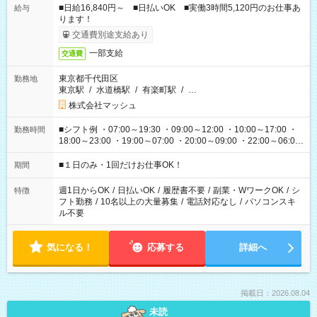
■日給16,840円～ ■日払いOK ■実働3時間5,120円のお仕事あ
給与
ります！
交通費別途支給あり
一部支給
交通費
東京都千代田区
勤務地
東京駅
/
水道橋駅
/
有楽町駅
/
…
株式会社マッシュ
■シフト例 ・07:00～19:30 ・09:00～12:00 ・10:00～17:00 ・
勤務時間
18:00～23:00 ・19:00～07:00 ・20:00～09:00 ・22:00～06:00
etc ★最短で3時間で5,120円のお仕事から 15時間で2万円近く稼
げるお仕事も！ ご希望のお時間に合わせてご紹介！ ※シフトは
■１日のみ・1回だけお仕事OK！
期間
現場によって異なります。 ※勿論、休憩時間はあるのでご安心
ください！
週1日からOK
/
日払いOK
/
履歴書不要
/
副業・WワークOK
/
シ
特徴
フト勤務
/
10名以上の大量募集
/
電話対応なし
/
パソコンスキ
ル不要
気になる！
応募する
詳細へ
掲載日：2026.08.04
未読