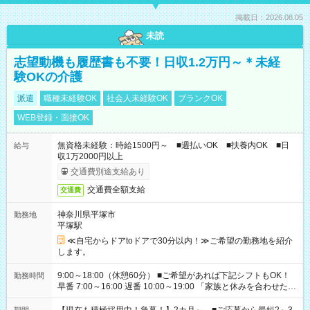
掲載日：2026.08.05
未読
志望動機も履歴書も不要！日収1.2万円～＊未経
験OKの介護
派遣
職種未経験OK
社会人未経験OK
ブランクOK
WEB登録・面接OK
無資格未経験：時給1500円～ ■週払いOK ■扶養内OK ■日
給与
収1万2000円以上
交通費別途支給あり
交通費全額支給
交通費
神奈川県平塚市
勤務地
平塚駅
≪自宅からドアtoドアで30分以内！≫ご希望の勤務地を紹介
します。
9:00～18:00（休憩60分） ■ご希望があれば下記シフトもOK！
勤務時間
早番 7:00～16:00 遅番 10:00～19:00 「家族と休みを合わせた
い」 「余裕を持って夕飯の準備がしたい」 「できれば残業はし
たくない」 など、ご希望を教えてくださいね。 ※Wワーク希望