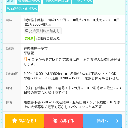
派遣
職種未経験OK
社会人未経験OK
ブランクOK
WEB登録・面接OK
無資格未経験：時給1500円～ ■週払いOK ■扶養内OK ■日
給与
収1万2000円以上
交通費別途支給あり
交通費全額支給
交通費
神奈川県平塚市
勤務地
平塚駅
≪自宅からドアtoドアで30分以内！≫ご希望の勤務地を紹介
します。
9:00～18:00（休憩60分） ■ご希望があれば下記シフトもOK！
勤務時間
早番 7:00～16:00 遅番 10:00～19:00 「家族と休みを合わせた
い」 「余裕を持って夕飯の準備がしたい」 「できれば残業はし
たくない」 など、ご希望を教えてくださいね。 ※Wワーク希望
【現在も積極採用中！急募！】2カ月～ ■ご応募から最短2～3
期間
の方へ 今ご覧のお仕事で希望する勤務時間と、もう1つのお仕事
日後の就業も相談可能です！
の勤務時間。 合計で週40時間を超える場合は応募できません。
履歴書不要
/
40～50代活躍中
/
服装自由
/
シフト勤務
/
10名以
特徴
上の大量募集
/
電話対応なし
/
パソコンスキル不要
気になる！
応募する
詳細へ