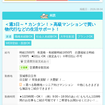
掲載日：2026.08.04
未読
＜週3日～＊カンタン！＞高級マンションで買い
物代行などの生活サポート！
派遣
職種未経験OK
社会人未経験OK
大学生歓迎
ブランクOK
WEB登録・面接OK
時給1500円 有資格・有経験時給1650円 介護福祉士時給
給与
1700円 ■日払いOK（規定あり）※即日払い不可
交通費別途支給あり
交通費全額支給
交通費
茨城県日立市
勤務地
日立駅
/
常陸多賀駅
/
大甕駅
/
…
＜選べる勤務地＞シニア向けマンション ※他にもさまざま
な施設をご紹介できます！
★1日5時間～OK！ （例）9:00～18:00のあいだ もちろん1日8時
勤務時間
間のお仕事もご紹介可能です！ご希望をお聞かせください！★
家庭の都合でお休みが必要な場合も遠慮なくご相談ください。