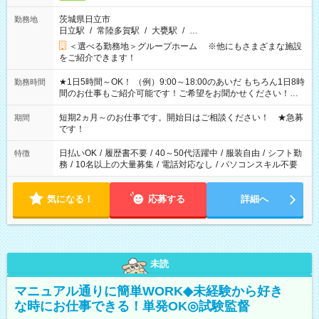
茨城県日立市
勤務地
日立駅
/
常陸多賀駅
/
大甕駅
/
…
＜選べる勤務地＞グループホーム ※他にもさまざまな施設
をご紹介できます！
★1日5時間～OK！ （例）9:00～18:00のあいだ もちろん1日8時
勤務時間
間のお仕事もご紹介可能です！ご希望をお聞かせください！★
家庭の都合でお休みが必要な場合も遠慮なくご相談ください。
※週最低15時間以上の勤務が必要です
短期2ヵ月～のお仕事です。開始日はご相談ください！ ★急募
期間
です！
日払いOK
/
履歴書不要
/
40～50代活躍中
/
服装自由
/
シフト勤
特徴
務
/
10名以上の大量募集
/
電話対応なし
/
パソコンスキル不要
気になる！
応募する
詳細へ
未読
マニュアル通りに簡単WORK◆未経験から好き
な時にお仕事できる！単発OK◎試験監督