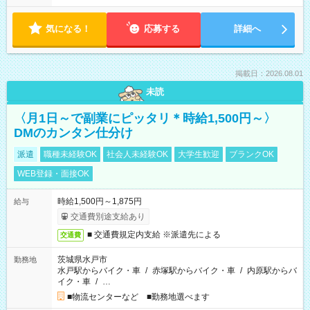
気になる！
応募する
詳細へ
掲載日：2026.08.01
未読
〈月1日～で副業にピッタリ＊時給1,500円～〉
DMのカンタン仕分け
派遣
職種未経験OK
社会人未経験OK
大学生歓迎
ブランクOK
WEB登録・面接OK
時給1,500円～1,875円
給与
交通費別途支給あり
■ 交通費規定内支給 ※派遣先による
交通費
茨城県水戸市
勤務地
水戸駅からバイク・車
/
赤塚駅からバイク・車
/
内原駅からバ
イク・車
/
…
■物流センターなど ■勤務地選べます