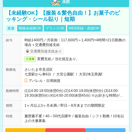
未読
【未経験OK】【服装＆髪色自由！】お菓子のピ
ッキング・シール貼り｜短期
派遣
職種未経験OK
ブランクOK
WEB登録・面接OK
時給1400円／月収例：117,600円＝1,400円×4時間×21日勤務の
給与
場合＋交通費別途支給
交通費別途支給あり
実費支給／当社規定あり。
交通費
さいたま市見沼区
勤務地
七里駅から車6分
/
大宮公園駅
/
大宮(埼玉県)駅
アパレル・日用雑貨
(1)14:00-18:00(休憩0分) (2)14:00-19:00(休憩0分) (3)14:00-
勤務時間
19:30(休憩0分) (4)14:00-20:00(休憩45分) ※お好きな時間が選べ
ます
1ヶ月以上3ヶ月未満／即日～8月末までの期間限定
期間
履歴書不要
/
40～50代活躍中
/
服装自由
/
シフト勤務
/
10名以
特徴
上の大量募集