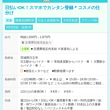
日払いOK！スマホでカンタン登録＊コスメの仕
分け
派遣
職種未経験OK
社会人未経験OK
大学生歓迎
ブランクOK
WEB登録・面接OK
時給1,500円～1,875円
給与
交通費別途支給あり
■ 交通費規定内支給 ※派遣先による
交通費
茨城県日立市
勤務地
日立駅からバイク・車
/
常陸多賀駅からバイク・車
/
大甕駅か
らバイク・車
/
…
■物流センターなど ■勤務地選べます
＜1日3時間～OK！＞ ▼ 例えば… ▼ 15:00～18:00 15:00～
勤務時間
22:00 17:00～22:00 など こちら以外の時間もお気軽にご相談く
ださい！
1日だけの単発OK！ ＃8月～ ＃9月～
期間
週1日からOK
/
日払いOK
/
履歴書不要
/
40～50代活躍中
/
副
特徴
業・WワークOK
/
服装自由
/
シフト勤務
/
10名以上の大量募
集
/
電話対応なし
/
パソコンスキル不要