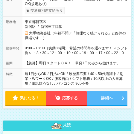
OK(規定あり)
交通費別途支給あり
東京都新宿区
勤務地
新宿駅
/
新宿三丁目駅
大手物流会社（年齢不問／「無理なく続けられる」と好評の
職場です！）
9:00～18:00（実動8時間） 希望の時間帯を選べます！ ＜シフト
勤務時間
例＞ ・8：30～12：00 ・10：00～19：00 ・17：00～22：00
・13：00～22：00 ・22：00～翌6：00 など
【急募】即日スタートＯＫ！ 単発1日のみから働けます。
期間
週1日からOK
/
日払いOK
/
履歴書不要
/
40～50代活躍中
/
副
特徴
業・WワークOK
/
服装自由
/
シフト勤務
/
10名以上の大量募
集
/
電話対応なし
/
パソコンスキル不要
気になる！
応募する
詳細へ
未読