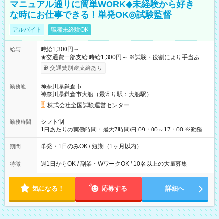
マニュアル通りに簡単WORK◆未経験から好き
な時にお仕事できる！単発OK◎試験監督
アルバイト
職種未経験OK
時給1,300円～
給与
★交通費一部支給 時給1,300円～ ※試験・役割により手当あり
※勤務回数により昇給あり 【即給（前払い）オプションあ
交通費別途支給あり
り！】 希望される場合、勤務から1週間ほどで給与の一部を受け
取れます。 ※手数料418円がかかります。 【過去試験日の収入
神奈川県鎌倉市
勤務地
例】 ・河合塾模擬試験 8:30～17:30（休憩1時間） 時給1,300円
神奈川県鎌倉市大船（最寄り駅：大船駅）
×8時間＝日収10,400円＋交通費 ※当日の役割により時給＋100
円の場合あり ・国家試験 7:00～13:30（休憩なし） 時給1,300
株式会社全国試験運営センター
円（役割手当＋100円）×6時間＝日収8,400円＋交通費 【試用期
間】試用期間なし
シフト制
勤務時間
1日あたりの実働時間：最大7時間/日 09：00～17：00 ※勤務時
間は 試験により異なります。
単発・1日のみOK / 短期（1ヶ月以内）
期間
週1日からOK / 副業・WワークOK / 10名以上の大量募集
特徴
気になる！
応募する
詳細へ