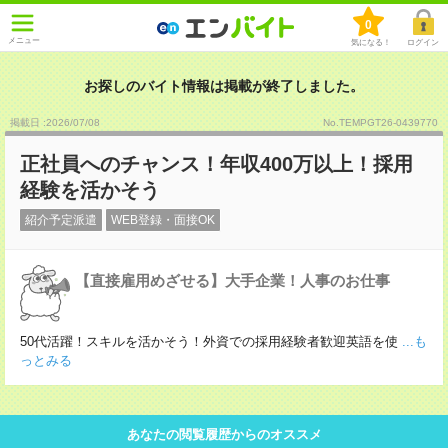
0
メニュー
気になる！
ログイン
お探しのバイト情報は掲載が終了しました。
掲載日 :2026
/
07
/
08
No.TEMPGT26-0439770
正社員へのチャンス！年収400万以上！採用
経験を活かそう
紹介予定派遣
WEB登録・面接OK
【直接雇用めざせる】大手企業！人事のお仕事
50代活躍！スキルを活かそう！外資での採用経験者歓迎英語を使
...も
っとみる
あなたの閲覧履歴からのオススメ