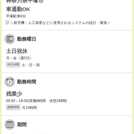
神奈川県平塚市
車通勤OK
平塚駅車8分
＼航空機・人工衛星などに使用されるシステムの設計・製造／
勤務曜日
土日祝休
月～金（週5日）
土・日・祝
休日休暇
勤務時間
残業少
09:00～18:00(実働8時間 休憩1時間)
月10時間
残業時間
期間