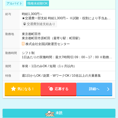
アルバイト
職種未経験OK
時給1,300円～
給与
★交通費一部支給 時給1,300円～ ※試験・役割により手当あり
※勤務回数により昇給あり 【即給（前払い）オプションあ
交通費別途支給あり
り！】 希望される場合、勤務から1週間ほどで給与の一部を受け
取れます。 ※手数料418円がかかります。 【過去試験日の収入
東京都町田市
勤務地
例】 ・河合塾模擬試験 8:30～17:30（休憩1時間） 時給1,300円
東京都町田市原町田（最寄り駅：町田駅）
×8時間＝日収10,400円＋交通費 ※当日の役割により時給＋100
円の場合あり ・国家試験 7:00～13:30（休憩なし） 時給1,300
株式会社全国試験運営センター
円（役割手当＋100円）×6時間＝日収8,400円＋交通費 【試用期
間】試用期間なし
シフト制
勤務時間
1日あたりの実働時間：最大7時間/日 09：00～17：00 ※勤務時
間は 試験により異なります。
単発・1日のみOK / 短期（1ヶ月以内）
期間
週1日からOK / 副業・WワークOK / 10名以上の大量募集
特徴
気になる！
応募する
詳細へ
未読