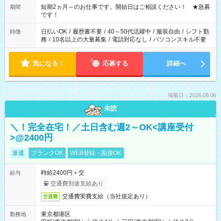
※週最低15時間以上の勤務が必要です
短期2ヵ月～のお仕事です。開始日はご相談ください！ ★急募
期間
です！
日払いOK
/
履歴書不要
/
40～50代活躍中
/
服装自由
/
シフト勤
特徴
務
/
10名以上の大量募集
/
電話対応なし
/
パソコンスキル不要
気になる！
応募する
詳細へ
掲載日：2026.08.06
未読
＼！完全在宅！／土日含む週2～OK<講座受付
>@2400円
派遣
ブランクOK
WEB登録・面接OK
時給2400円＋交
給与
交通費別途支給あり
交通費実費支給（当社規定あり）
交通費
東京都港区
勤務地