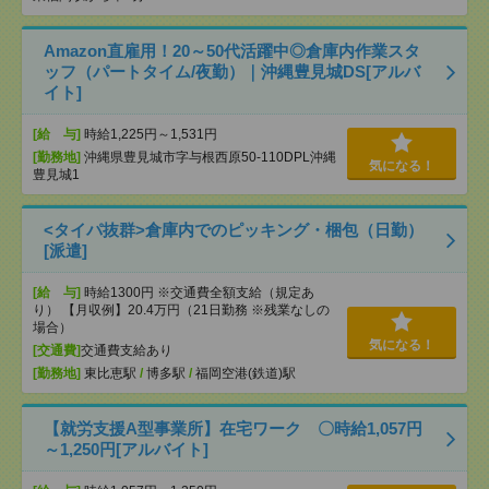
Amazon直雇用！20～50代活躍中◎倉庫内作業スタ
ッフ（パートタイム/夜勤）｜沖縄豊見城DS[アルバ
イト]
[給 与]
時給1,225円～1,531円
[勤務地]
沖縄県豊見城市字与根西原50-110DPL沖縄
気になる！
豊見城1
<タイパ抜群>倉庫内でのピッキング・梱包（日勤）
[派遣]
[給 与]
時給1300円 ※交通費全額支給（規定あ
り） 【月収例】20.4万円（21日勤務 ※残業なしの
場合）
気になる！
[交通費]
交通費支給あり
[勤務地]
東比恵駅
/
博多駅
/
福岡空港(鉄道)駅
【就労支援A型事業所】在宅ワーク 〇時給1,057円
～1,250円[アルバイト]