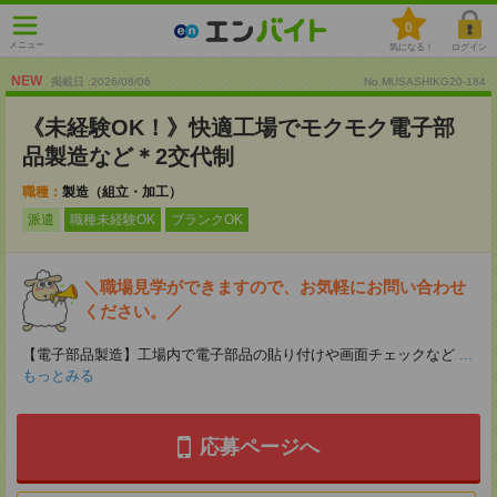
0
メニュー
気になる！
ログイン
NEW
掲載日 :2026
/
08
/
06
No.MUSASHIKG20-184
《未経験OK！》快適工場でモクモク電子部
品製造など＊2交代制
職種：
製造（組立・加工）
派遣
職種未経験OK
ブランクOK
＼職場見学ができますので、お気軽にお問い合わせ
ください。／
【電子部品製造】工場内で電子部品の貼り付けや画面チェックなど
...
もっとみる
応募ページへ