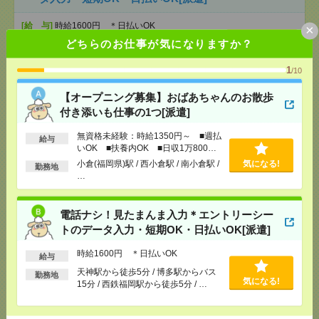
[給 与]
時給1600円 ＊日払いOK
×
[交通費]
交通費支給（上限15000円/月）
どちらのお仕事が気になりますか？
気になる！
[勤務地]
天神駅から徒歩5分
/
博多駅からバス15分
/
西鉄福岡駅から徒歩5分
/
…
1
/10
【オープニング募集】おばあちゃんのお散歩
入浴ナシ＊夜勤でゆったり見守りだけ＊週1日～無理
付き添いも仕事の1つ[派遣]
なく働ける[派遣]
無資格未経験：時給1350円～ ■週払
給与
[給 与]
日収2.4万円～（日勤時給1500円） ■月
いOK ■扶養内OK ■日収1万800円
収例19.4万円～（夜勤月8回勤務の場合）
以上
小倉(福岡県)駅 / 西小倉駅 / 南小倉駅 /
気になる!
勤務地
[交通費]
交通費全額支給 ■ガソリン代も全額支給
…
（規定あり） ■無料駐車場もご相談ください
気になる！
[月収例]
15～20万円
[勤務地]
若松駅
/
二島駅
/
奥洞海駅
/
…
電話ナシ！見たまんま入力＊エントリーシー
トのデータ入力・短期OK・日払いOK[派遣]
【1日のみの単発OK！】店頭でお客様に配るグッズ
時給1600円 ＊日払いOK
給与
を袋や箱にセットするだけ[派遣]
天神駅から徒歩5分 / 博多駅からバス
勤務地
気になる!
15分 / 西鉄福岡駅から徒歩5分 / …
[給 与]
時給1200円～（弊社は、翌日が給料日！
しかも、100％支給なので働いた分がすぐにもらえ
る！）