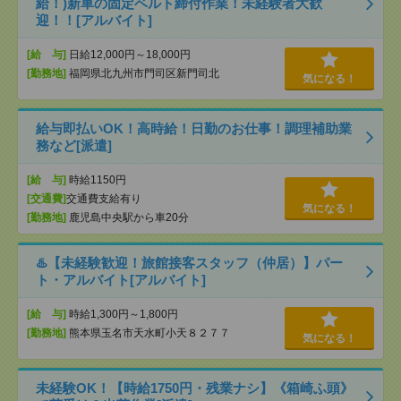
給！)新車の固定ベルト締付作業！未経験者大歓
迎！！[アルバイト]
[給 与]
日給12,000円～18,000円
[勤務地]
福岡県北九州市門司区新門司北
気になる！
給与即払いOK！高時給！日勤のお仕事！調理補助業
務など[派遣]
[給 与]
時給1150円
[交通費]
交通費支給有り
気になる！
[勤務地]
鹿児島中央駅から車20分
♨️【未経験歓迎！旅館接客スタッフ（仲居）】パー
ト・アルバイト[アルバイト]
[給 与]
時給1,300円～1,800円
[勤務地]
熊本県玉名市天水町小天８２７７
気になる！
未経験OK！【時給1750円・残業ナシ】《箱崎ふ頭》