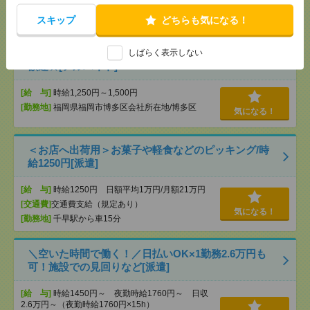
気になる！
[勤務地]
貝塚(福岡県)駅から自転車10分
/
箱崎駅か
ら自転車・バイク・車15分
/
千早駅
/
…
スキップ
どちらも気になる！
すぐ働ける☆糟屋郡駅近☆商品検品作業☆未経験者
しばらく表示しない
歓迎☆[アルバイト]
[給 与]
時給1,250円～1,500円
[勤務地]
福岡県福岡市博多区会社所在地/博多区
気になる！
＜お店へ出荷用＞お菓子や軽食などのピッキング/時
給1250円[派遣]
[給 与]
時給1250円 日額平均1万円/月額21万円
[交通費]
交通費支給（規定あり）
気になる！
[勤務地]
千早駅から車15分
＼空いた時間で働く！／日払いOK×1勤務2.6万円も
可！施設での見回りなど[派遣]
[給 与]
時給1450円～ 夜勤時給1760円～ 日収
2.6万円～（夜勤時給1760円×15h）