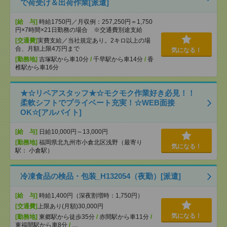
で荷受け＆出荷作業[派遣]
[給 与]
時給1750円／月収例：257,250円＝1,750
円×7時間×21日勤務の場合 ※交通費別途支給
[交通費]
実費支給／当社規定あり。2キロ以上の場
合、月額上限4万円まで
気になる！
[勤務地]
吉塚駅から車10分
/
千早駅から車14分
/
香
椎駅から車16分
★☆リペアスタッフ★☆モクモク作業好き必見！！
柔軟シフトでプライベート充実！☆WEB面接
OK☆[アルバイト]
[給 与]
日給10,000円～13,000円
[勤務地]
福岡県北九州市小倉北区浅野（最寄り
気になる！
駅： 小倉駅）
冷凍食品の検品・包装_H132054（夜勤）[派遣]
[給 与]
時給1,400円（深夜割増時：1,750円）
[交通費]
上限あり(月額)30,000円
気になる！
[勤務地]
東郷駅から徒歩35分
/
赤間駅から車11分
/
東福間駅から車8分
/
…