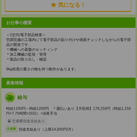
気になる！
お仕事の概要
＜2交代/電子部品検査＞
空調完備の工場内にて電子部品の貼り付けや画面チェックしながらの電子部
品の製造です。
＊機械への基盤のセッティング
＊加工機械の監視・管理
＊製品の取り出し・確認
9kg程度の重さの物を持つ動作があります。
募集情報
給与
時給1150円～時給1200円 ＊週払いあり【月収例】178,250円（時給1,150
円×7.75時間×20日）+深夜手当
交通費別途支給あり
別途支給あり（上限14,000円/月）
交通費