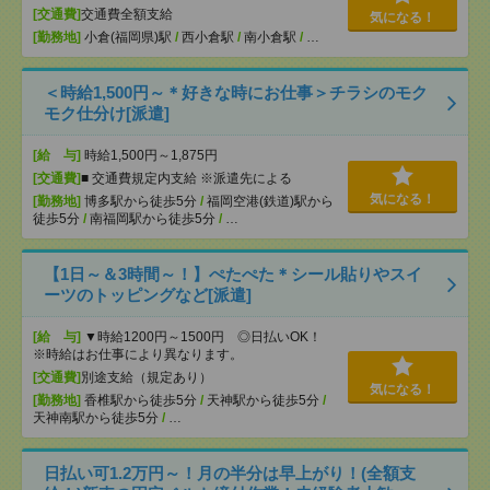
[交通費]
交通費全額支給
気になる！
[勤務地]
小倉(福岡県)駅
/
西小倉駅
/
南小倉駅
/
…
＜時給1,500円～＊好きな時にお仕事＞チラシのモク
モク仕分け[派遣]
[給 与]
時給1,500円～1,875円
[交通費]
■ 交通費規定内支給 ※派遣先による
気になる！
[勤務地]
博多駅から徒歩5分
/
福岡空港(鉄道)駅から
徒歩5分
/
南福岡駅から徒歩5分
/
…
【1日～＆3時間～！】ぺたぺた＊シール貼りやスイ
ーツのトッピングなど[派遣]
[給 与]
▼時給1200円～1500円 ◎日払いOK！
※時給はお仕事により異なります。
[交通費]
別途支給（規定あり）
気になる！
[勤務地]
香椎駅から徒歩5分
/
天神駅から徒歩5分
/
天神南駅から徒歩5分
/
…
日払い可1.2万円～！月の半分は早上がり！(全額支