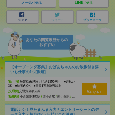
メール
LINE
で送る
で送る
シェア
ツイート
ブックマーク
あなたの閲覧履歴からの
おすすめ
【オープニング募集】おばあちゃんのお散歩付き添
いも仕事の1つ[派遣]
[給 与]
無資格未経験：時給1350円～ ■週払い
OK ■扶養内OK ■日収1万800円以上
[交通費]
交通費全額支給
気になる！
[勤務地]
小倉(福岡県)駅
/
西小倉駅
/
南小倉駅
/
…
電話ナシ！見たまんま入力＊エントリーシートのデ
ータ入力・短期OK・日払いOK[派遣]