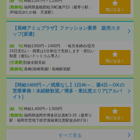
[給 与]
時給1,057円～1,250円
[勤務地]
福岡県嘉穂郡桂川町瀬戸23（最寄り駅：
気になる！
JR福北ゆたか線 天道駅）
【長崎アミュプラザ】ファッション業界 販売スタ
ッフ[派遣]
[給 与]
時給1350円～1400円 ・毎月末締め/翌月
15日支払い・残業は1分単位で支給します・前払い
制度（速払いドットコム導入）
気になる！
[交通費]
別途全額支給
[勤務地]
長崎(長崎県)駅
/
長崎駅前駅
【時給1400円～／残業なし】1日4h～、週4日～OKの
営業事務！未経験歓迎／博多・東比恵エリア[アルバ
イト]
[給 与]
時給1,400円～1,500円
[勤務地]
福岡県福岡市博多区比恵町3-25（最寄り
気になる！
駅：福岡市営地下鉄空港線東比恵駅徒歩約7分）
すべて見る