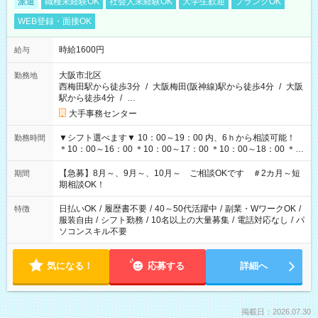
派遣
職種未経験OK
社会人未経験OK
大学生歓迎
ブランクOK
WEB登録・面接OK
時給1600円
給与
大阪市北区
勤務地
西梅田駅から徒歩3分
/
大阪梅田(阪神線)駅から徒歩4分
/
大阪
駅から徒歩4分
/
…
大手事務センター
▼シフト選べます▼ 10：00～19：00 内、6ｈから相談可能！
勤務時間
＊10：00～16：00 ＊10：00～17：00 ＊10：00～18：00 ＊
11：00～19：00 ＊12：00～19：00 ＊13：00～19：00
【急募】8月～、9月～、10月～ ご相談OKです ＃2カ月～短
期間
期相談OK！
日払いOK
/
履歴書不要
/
40～50代活躍中
/
副業・WワークOK
/
特徴
服装自由
/
シフト勤務
/
10名以上の大量募集
/
電話対応なし
/
パ
ソコンスキル不要
気になる！
応募する
詳細へ
掲載日：2026.07.30