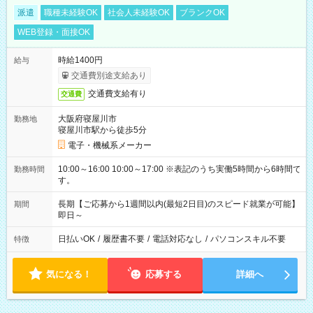
派遣
職種未経験OK
社会人未経験OK
ブランクOK
WEB登録・面接OK
時給1400円
給与
交通費別途支給あり
交通費支給有り
交通費
大阪府寝屋川市
勤務地
寝屋川市駅から徒歩5分
電子・機械系メーカー
10:00～16:00 10:00～17:00 ※表記のうち実働5時間から6時間で
勤務時間
す。
長期【ご応募から1週間以内(最短2日目)のスピード就業が可能】
期間
即日～
日払いOK
/
履歴書不要
/
電話対応なし
/
パソコンスキル不要
特徴
気になる！
応募する
詳細へ