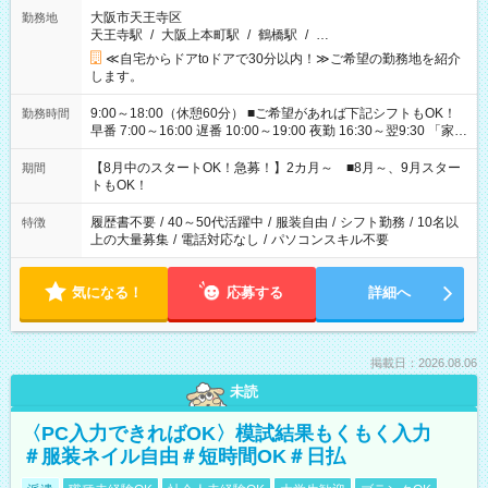
大阪市天王寺区
勤務地
天王寺駅
/
大阪上本町駅
/
鶴橋駅
/
…
≪自宅からドアtoドアで30分以内！≫ご希望の勤務地を紹介
します。
9:00～18:00（休憩60分） ■ご希望があれば下記シフトもOK！
勤務時間
早番 7:00～16:00 遅番 10:00～19:00 夜勤 16:30～翌9:30 「家族
と休みを合わせたい」 「余裕を持って夕飯の準備がしたい」
「できれば残業はしたくない」 など、ご希望を教えてください
【8月中のスタートOK！急募！】2カ月～ ■8月～、9月スター
期間
ね。 ※Wワーク希望の方へ 今ご覧のお仕事で希望する勤務時間
トもOK！
と、もう1つのお仕事の勤務時間。 合計で週40時間を超える場
合は応募できません。
履歴書不要
/
40～50代活躍中
/
服装自由
/
シフト勤務
/
10名以
特徴
上の大量募集
/
電話対応なし
/
パソコンスキル不要
気になる！
応募する
詳細へ
掲載日：2026.08.06
未読
〈PC入力できればOK〉模試結果もくもく入力
＃服装ネイル自由＃短時間OK＃日払