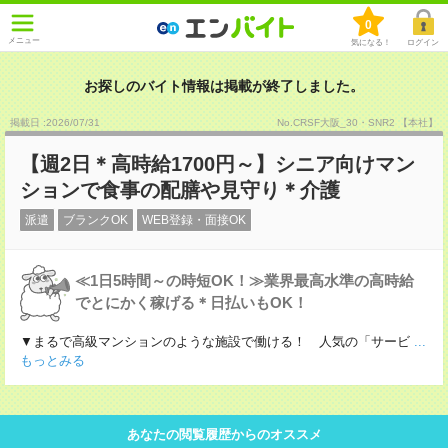
0
メニュー
気になる！
ログイン
お探しのバイト情報は掲載が終了しました。
掲載日 :2026
/
07
/
31
No.CRSF大阪_30・SNR2 【本社】
【週2日＊高時給1700円～】シニア向けマン
ションで食事の配膳や見守り＊介護
派遣
ブランクOK
WEB登録・面接OK
≪1日5時間～の時短OK！≫業界最高水準の高時給
でとにかく稼げる＊日払いもOK！
▼まるで高級マンションのような施設で働ける！ 人気の「サービ
...
もっとみる
あなたの閲覧履歴からのオススメ