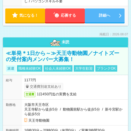
し
/
パソコンスキル不要
気になる！
応募する
詳細へ
掲載日：2026.08.07
未読
≪単発＊1日から～≫天王寺動物園／ナイトズー
の受付案内メンバー大募集！
派遣
職種未経験OK
社会人未経験OK
大学生歓迎
ブランクOK
1177円
給与
交通費別途支給あり
1日450円迄の実費を支給
交通費
大阪市天王寺区
勤務地
天王寺駅から徒歩5分
/
動物園前駅から徒歩5分
/
新今宮駅か
ら徒歩5分
天王寺動物園
16時30分～20時00分（休憩0分）／実働3時間30分
勤務時間