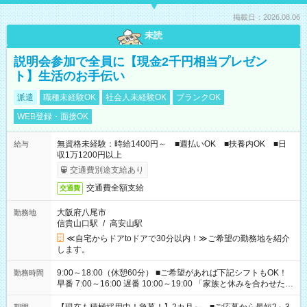
掲載日：2026.08.06
未読
説明会参加で全員に【現金2千円相当プレゼン
ト】生活のお手伝い
派遣
職種未経験OK
社会人未経験OK
ブランクOK
WEB登録・面接OK
無資格未経験：時給1400円～ ■週払いOK ■扶養内OK ■日
給与
収1万1200円以上
交通費別途支給あり
交通費全額支給
交通費
大阪府八尾市
勤務地
信貴山口駅
/
高安山駅
≪自宅からドアtoドアで30分以内！≫ご希望の勤務地を紹介
します。
9:00～18:00（休憩60分） ■ご希望があれば下記シフトもOK！
勤務時間
早番 7:00～16:00 遅番 10:00～19:00 「家族と休みを合わせた
い」 「余裕を持って夕飯の準備がしたい」 「できれば残業はし
たくない」 など、ご希望を教えてくださいね。 ※Wワーク希望