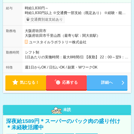
時給1,830円～
給与
時給1,830円以上 ※交通費一部支給（既定あり） ※経験・能力を
考慮して決定します 【収入例】 週1回勤務の場合：1,830円×8時
交通費別途支給あり
間×4回=5万8,560円 週3回勤務の場合：1,830円×8時間×12回
=17万5,680円 【試用期間】試用期間あり 試用期間の長さ：2ヶ
大阪府吹田市
勤務地
月 ※ 雇用形態と給与に、本採用時と異なる部分があります。 雇
大阪府吹田市千里山西（最寄り駅：関大前駅）
用形態：本採用時と同じです。 給与：時給 1,610円以上
ユースタイルラボラトリー株式会社
シフト制
勤務時間
1日あたりの実働時間：最大8時間/日 【夜勤】 22：00～翌9：
00 ※週1日～OK ／ 夜勤専従 ＊＊ 勤務時間例 ＊＊ ■22時か
ら翌7時 ■23時から翌8時 ■24時から翌9時 など ※上記の時間
週1日からOK / 日払いOK / 副業・WワークOK
特徴
内で8時間勤務（休憩1時間）ご利用者様により、時間は異なり
ます。 ※曜日固定（毎週同じ曜日での勤務となります）
気になる！
応募する
詳細へ
未読
深夜給1589円＊スーパーのパック肉の盛り付け
＊未経験活躍中