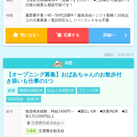
【現在も積極採用中！急募！】2カ月～ ■ご応募から最短2～3
期間
の方へ 今ご覧のお仕事で希望する勤務時間と、もう1つのお仕事
日後の就業も相談可能です！
の勤務時間。 合計で週40時間を超える場合は応募できません。
履歴書不要
/
40～50代活躍中
/
服装自由
/
シフト勤務
/
10名以
特徴
上の大量募集
/
電話対応なし
/
パソコンスキル不要
気になる！
応募する
詳細へ
掲載日：2026.08.07
未読
【オープニング募集】おばあちゃんのお散歩付
き添いも仕事の1つ
派遣
職種未経験OK
社会人未経験OK
ブランクOK
WEB登録・面接OK
無資格未経験：時給1400円～ ■週払いOK ■扶養内OK ■日
給与
収1万1200円以上
交通費別途支給あり
交通費全額支給
交通費