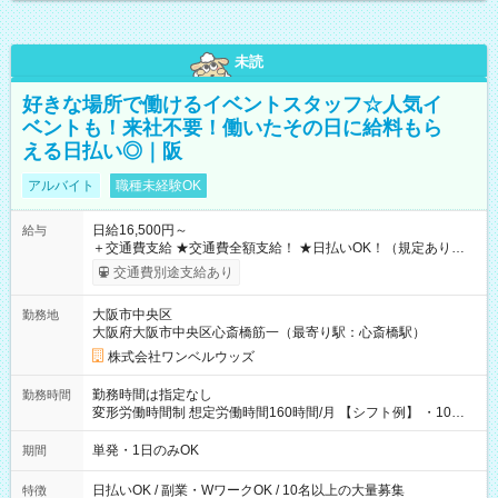
未読
好きな場所で働けるイベントスタッフ☆人気イ
ベントも！来社不要！働いたその日に給料もら
える日払い◎｜阪
アルバイト
職種未経験OK
日給16,500円～
給与
＋交通費支給 ★交通費全額支給！ ★日払いOK！（規定あり） ┗
働いたその日に現金GET♪ お仕事後はコンビニATMから 日払
交通費別途支給あり
い分を引き落とせます！ 【試用期間】試用期間なし
大阪市中央区
勤務地
大阪府大阪市中央区心斎橋筋一（最寄り駅：心斎橋駅）
株式会社ワンベルウッズ
勤務時間は指定なし
勤務時間
変形労働時間制 想定労働時間160時間/月 【シフト例】 ・10：
00～20：00
単発・1日のみOK
期間
日払いOK / 副業・WワークOK / 10名以上の大量募集
特徴