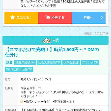
業・WワークOK
/
シフト勤務
/
10名以上の大量募集
/
電話対応
なし
/
パソコンスキル不要
気になる！
応募する
詳細へ
掲載日：2026.07.29
未読
【スマホだけで完結！】時給1,500円～＊DMの
仕分け
派遣
職種未経験OK
社会人未経験OK
大学生歓迎
ブランクOK
WEB登録・面接OK
時給1,500円～1,875円
給与
大阪府岸和田市
勤務地
岸和田駅から徒歩5分
/
東岸和田駅から徒歩5分
/
久米田駅か
ら徒歩5分
/
…
■物流センターなど ■勤務地選べます
【1日3時間～も相談OK!】午前中のみや18時以降などのシフト
勤務時間