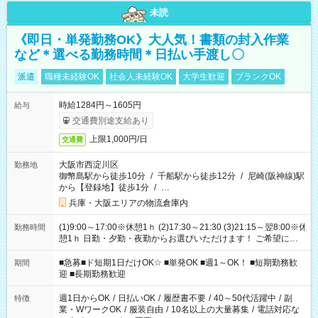
未読
《即日・単発勤務OK》大人気！書類の封入作業
など＊選べる勤務時間＊日払い手渡し〇
派遣
職種未経験OK
社会人未経験OK
大学生歓迎
ブランクOK
時給1284円～1605円
給与
交通費別途支給あり
上限1,000円/日
交通費
大阪市西淀川区
勤務地
御幣島駅から徒歩10分
/
千船駅から徒歩12分
/
尼崎(阪神線)駅
から【登録地】徒歩1分
/
…
兵庫・大阪エリアの物流倉庫内
(1)9:00～17:00※休憩1ｈ (2)17:30～21:30 (3)21:15～翌8:00※休
勤務時間
憩1ｈ 日勤・夕勤・夜勤からお選びいただけます！ ご希望に合
わせて働けるお仕事です(*^^*) 【その他選べる勤務時間】 8-17
時/9-17時/9-18時/10-18時/11-21時/18-22時/20-翌4時/21-翌5
■急募■ド短期1日だけOK☆ ■単発OK ■週1～OK！ ■短期勤務歓
期間
時/22-翌6時/0-翌8時 ご自身のご都合で選んで頂ける完全自由シ
迎 ■長期勤務歓迎
フト！
週1日からOK
/
日払いOK
/
履歴書不要
/
40～50代活躍中
/
副
特徴
業・WワークOK
/
服装自由
/
10名以上の大量募集
/
電話対応な