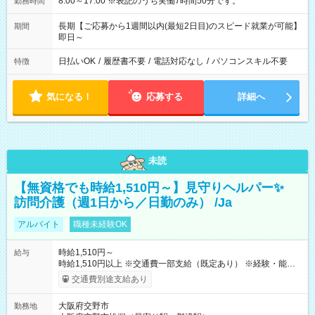
8:00～17:00 ※表記のうち実働7時間50分です。
勤務時間
長期【ご応募から1週間以内(最短2日目)のスピード就業が可能】
期間
即日～
日払いOK
/
履歴書不要
/
電話対応なし
/
パソコンスキル不要
特徴
気になる！
応募する
詳細へ
未読
【無資格でも時給1,510円～】見守りヘルパー✨
訪問介護（週1日から／日勤のみ） /Ja
アルバイト
職種未経験OK
時給1,510円～
給与
時給1,510円以上 ※交通費一部支給（既定あり） ※経験・能力を
考慮して決定します 【収入例】 週1回勤務の場合：1,510円×8時
交通費別途支給あり
間×4回=4万8,320円 週3回勤務の場合：1,510円×8時間×12回
=14万4,960円 週5回勤務の場合：1,510円×8時間×20回=24万
大阪府交野市
勤務地
1,600円 【試用期間】試用期間あり 試用期間の長さ：2ヶ月