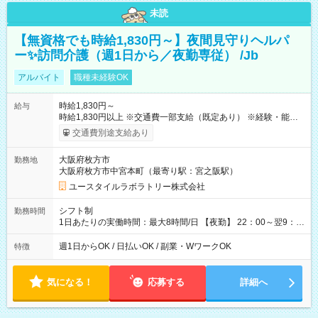
未読
【無資格でも時給1,830円～】夜間見守りヘルパ
ー✨訪問介護（週1日から／夜勤専従） /Jb
アルバイト
職種未経験OK
時給1,830円～
給与
時給1,830円以上 ※交通費一部支給（既定あり） ※経験・能力を
考慮して決定します 【収入例】 週1回勤務の場合：1,830円×8時
交通費別途支給あり
間×4回=5万8,560円 週3回勤務の場合：1,830円×8時間×12回
=17万5,680円 【試用期間】試用期間あり 試用期間の長さ：2ヶ
大阪府枚方市
勤務地
月 ※ 雇用形態と給与に、本採用時と異なる部分があります。 雇
大阪府枚方市中宮本町（最寄り駅：宮之阪駅）
用形態：本採用時と同じです。 給与：時給 1,610円以上
ユースタイルラボラトリー株式会社
シフト制
勤務時間
1日あたりの実働時間：最大8時間/日 【夜勤】 22：00～翌9：
00 ※週1日～OK ／ 夜勤専従 ＊＊ 勤務時間例 ＊＊ ■22時か
ら翌7時 ■23時から翌8時 ■24時から翌9時 など ※上記の時間
週1日からOK / 日払いOK / 副業・WワークOK
特徴
内で8時間勤務（休憩1時間）ご利用者様により、時間は異なり
ます。 ※曜日固定（毎週同じ曜日での勤務となります）
気になる！
応募する
詳細へ