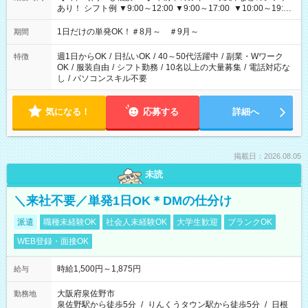
あり！ シフト例 ▼9:00～12:00 ▼9:00～17:00 ▼10:00～19:00
▼18:00～21:00
1日だけの単発OK！＃8月～ ＃9月～
期間
週1日からOK
/
日払いOK
/
40～50代活躍中
/
副業・Wワーク
特徴
OK
/
服装自由
/
シフト勤務
/
10名以上の大量募集
/
電話対応な
し
/
パソコンスキル不要
気になる！
応募する
詳細へ
掲載日：2026.08.05
未読
＼来社不要／単発1日OK＊DMの仕分け
派遣
職種未経験OK
社会人未経験OK
大学生歓迎
ブランクOK
WEB登録・面接OK
時給1,500円～1,875円
給与
大阪府泉佐野市
勤務地
泉佐野駅から徒歩5分
/
りんくうタウン駅から徒歩5分
/
日根