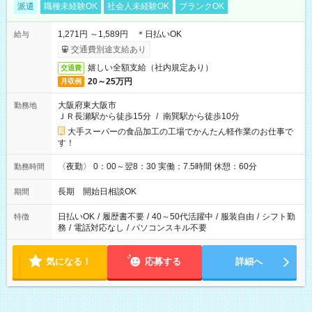
派遣
職種未経験OK
社会人未経験OK
ブランクOK
1,271円 ～1,589円 ＊日払いOK
給与
交通費別途支給あり
嬉しい全額支給（社内規定あり）
交通費
20～25万円
月収例
大阪府東大阪市
勤務地
ＪＲ長瀬駅から徒歩15分
/
南巽駅から徒歩10分
大手スーパーの食品加工の工場でかんたん軽作業のお仕事で
す！
〈夜勤〉 0：00～翌8：30 実働：7.5時間 休憩：60分
勤務時間
長期 開始日相談OK
期間
日払いOK
/
履歴書不要
/
40～50代活躍中
/
服装自由
/
シフト勤
特徴
務
/
電話対応なし
/
パソコンスキル不要
気になる！
応募する
詳細へ