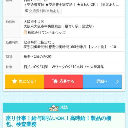
日給16,500円～
給与
＋交通費支給 ★交通費全額支給！ ★日払いOK！（規定あり） ┗
働いたその日に現金GET♪ お仕事後はコンビニATMから 日払
交通費別途支給あり
い分を引き落とせます！ 【試用期間】試用期間なし
大阪市中央区
勤務地
大阪府大阪市中央区難波（最寄り駅：難波駅）
株式会社ワンベルウッズ
勤務時間は指定なし
勤務時間
変形労働時間制 想定労働時間160時間/月 【シフト例】 ・10：
00～20：00
単発・1日のみOK
期間
日払いOK / 副業・WワークOK / 10名以上の大量募集
特徴
気になる！
応募する
詳細へ
未読
座り仕事！給与即払いOK！高時給！製品の梱
包、検査業務