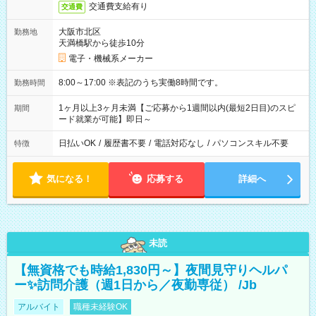
交通費支給有り
交通費
大阪市北区
勤務地
天満橋駅から徒歩10分
電子・機械系メーカー
8:00～17:00 ※表記のうち実働8時間です。
勤務時間
1ヶ月以上3ヶ月未満【ご応募から1週間以内(最短2日目)のスピ
期間
ード就業が可能】即日～
日払いOK
/
履歴書不要
/
電話対応なし
/
パソコンスキル不要
特徴
気になる！
応募する
詳細へ
未読
【無資格でも時給1,830円～】夜間見守りヘルパ
ー✨訪問介護（週1日から／夜勤専従） /Jb
アルバイト
職種未経験OK