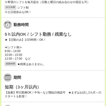
※希望のシフトを毎月提出（日数と曜日の組み合わせや固定も可）
シフト制
休日休暇
※土日祝休みもOK！
勤務時間
5ｈ以内OK / シフト勤務 / 残業なし
★【日勤のみ】1日5時間～OK！
≪シフト例≫
9:00～14:00
10:00～15:00
12:00～17:00 など
★残業はありません。
残業時間
期間
短期（3ヶ月以内）
【急募】即日勤務OK！中旬～など開始日相談可 ★まずはお試し2カ月～の
スタートも歓迎！