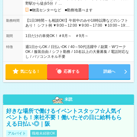
野駅から徒歩5分
/
…
■物流センターなど ■勤務地選べます
【1日3時間～も相談OK!】午前中のみや18時以降などのシフト
勤務時間
あり！ シフト例 ▼9:00～12:00 ▼9:00～17:00 ▼10:00～19:00
▼18:00～21:00
1日だけの単発OK！＃8月～ ＃9月～
期間
週1日からOK
/
日払いOK
/
40～50代活躍中
/
副業・Wワーク
特徴
OK
/
服装自由
/
シフト勤務
/
10名以上の大量募集
/
電話対応な
し
/
パソコンスキル不要
気になる！
応募する
詳細へ
未読
好きな場所で働けるイベントスタッフ☆人気イ
ベントも！来社不要！働いたその日に給料もら
える日払い◎｜阪
アルバイト
職種未経験OK