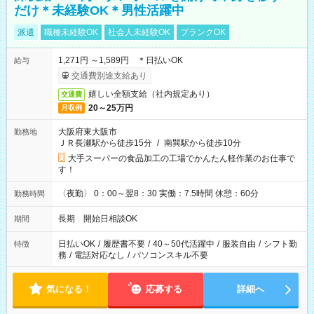
だけ＊未経験OK＊男性活躍中
派遣
職種未経験OK
社会人未経験OK
ブランクOK
1,271円 ～1,589円 ＊日払いOK
給与
交通費別途支給あり
嬉しい全額支給（社内規定あり）
交通費
20～25万円
月収例
大阪府東大阪市
勤務地
ＪＲ長瀬駅から徒歩15分
/
南巽駅から徒歩10分
大手スーパーの食品加工の工場でかんたん軽作業のお仕事で
す！
〈夜勤〉 0：00～翌8：30 実働：7.5時間 休憩：60分
勤務時間
長期 開始日相談OK
期間
日払いOK
/
履歴書不要
/
40～50代活躍中
/
服装自由
/
シフト勤
特徴
務
/
電話対応なし
/
パソコンスキル不要
気になる！
応募する
詳細へ