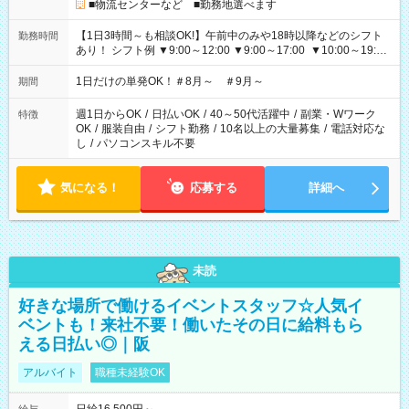
■物流センターなど ■勤務地選べます
【1日3時間～も相談OK!】午前中のみや18時以降などのシフト
勤務時間
あり！ シフト例 ▼9:00～12:00 ▼9:00～17:00 ▼10:00～19:00
▼18:00～21:00
1日だけの単発OK！＃8月～ ＃9月～
期間
週1日からOK
/
日払いOK
/
40～50代活躍中
/
副業・Wワーク
特徴
OK
/
服装自由
/
シフト勤務
/
10名以上の大量募集
/
電話対応な
し
/
パソコンスキル不要
気になる！
応募する
詳細へ
未読
好きな場所で働けるイベントスタッフ☆人気イ
ベントも！来社不要！働いたその日に給料もら
える日払い◎｜阪
アルバイト
職種未経験OK