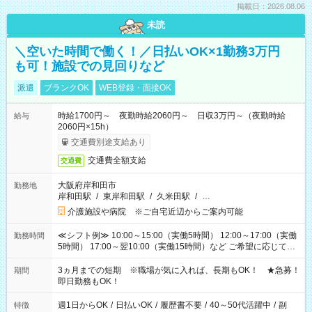
掲載日：2026.08.06
未読
＼空いた時間で働く！／日払いOK×1勤務3万円
も可！施設での見回りなど
派遣
ブランクOK
WEB登録・面接OK
時給1700円～ 夜勤時給2060円～ 日収3万円～（夜勤時給
給与
2060円×15h）
交通費別途支給あり
交通費全額支給
交通費
大阪府岸和田市
勤務地
岸和田駅
/
東岸和田駅
/
久米田駅
/
…
介護施設や病院 ※ご自宅近辺からご案内可能
≪シフト例≫ 10:00～15:00（実働5時間） 12:00～17:00（実働
勤務時間
5時間） 17:00～翌10:00（実働15時間）など ご希望に応じて、
働く時間は調整できます！ お気軽に担当へ相談ください！
3ヵ月までの短期 ※職場が気に入れば、長期もOK！ ★急募！
期間
即日勤務もOK！
週1日からOK
/
日払いOK
/
履歴書不要
/
40～50代活躍中
/
副
特徴