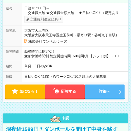
日給16,500円～
給与
＋交通費支給 ★交通費全額支給！ ★日払いOK！（規定あり） ┗
働いたその日に現金GET♪ お仕事後はコンビニATMから 日払
交通費別途支給あり
い分を引き落とせます！ 【試用期間】試用期間なし
大阪市天王寺区
勤務地
大阪府大阪市天王寺区生玉前町（最寄り駅：谷町九丁目駅）
株式会社ワンベルウッズ
勤務時間は指定なし
勤務時間
変形労働時間制 想定労働時間160時間/月 【シフト例】 ・10：
00～20：00
単発・1日のみOK
期間
日払いOK / 副業・WワークOK / 10名以上の大量募集
特徴
気になる！
応募する
詳細へ
未読
深夜給1589円＊ダンボールを開けて中身を移す