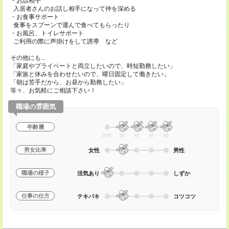
・お話相手
入居者さんのお話し相手になって仲を深める
・お食事サポート
食事をスプーンで運んで食べてもらったり
・お風呂、トイレサポート
ご利用の際に声掛けをして誘導 など
その他にも...
「家庭やプライベートと両立したいので、時短勤務したい」
「家族と休みを合わせたいので、曜日固定して働きたい」
「朝は苦手だから、お昼から勤務したい」
等々、お気軽にご相談下さい！
職場の雰囲気
年齢層
20代
30
40
50
60
男女比率
女性
男性
職場の様子
活気あり
しずか
仕事の仕方
テキパキ
コツコツ