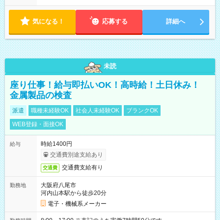
気になる！
応募する
詳細へ
未読
座り仕事！給与即払いOK！高時給！土日休み！
金属製品の検査
派遣
職種未経験OK
社会人未経験OK
ブランクOK
WEB登録・面接OK
時給1400円
給与
交通費別途支給あり
交通費支給有り
交通費
大阪府八尾市
勤務地
河内山本駅から徒歩20分
電子・機械系メーカー