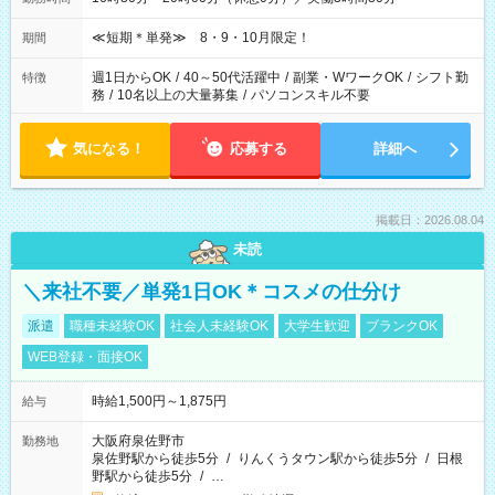
≪短期＊単発≫ 8・9・10月限定！
期間
週1日からOK
/
40～50代活躍中
/
副業・WワークOK
/
シフト勤
特徴
務
/
10名以上の大量募集
/
パソコンスキル不要
気になる！
応募する
詳細へ
掲載日：2026.08.04
未読
＼来社不要／単発1日OK＊コスメの仕分け
派遣
職種未経験OK
社会人未経験OK
大学生歓迎
ブランクOK
WEB登録・面接OK
時給1,500円～1,875円
給与
大阪府泉佐野市
勤務地
泉佐野駅から徒歩5分
/
りんくうタウン駅から徒歩5分
/
日根
野駅から徒歩5分
/
…