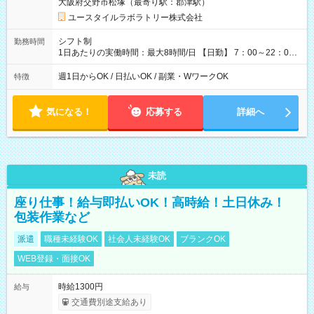
大阪府交野市松塚（最寄り駅：郡津駅）
※ 雇用形態と給与に、本採用時と異なる部分があります。 雇用
形態：本採用時と同じです。 給与：時給 1,180円以上
ユースタイルラボラトリー株式会社
シフト制
勤務時間
1日あたりの実働時間：最大8時間/日 【日勤】 7：00～22：00
の間で4～8時間勤務（休憩時間は法定通り） ※週1日～OK ／ 1
日4時間から勤務OK ／ 夜勤なし ＊＊ 勤務時間例 ＊＊ ■7時
週1日からOK / 日払いOK / 副業・WワークOK
特徴
から11時 ■9時から18時 ■17時から21時 など ※訪問先により
変動 ※曜日固定（毎週同じ曜日勤務）
気になる！
応募する
詳細へ
未読
座り仕事！給与即払いOK！高時給！土日休み！
包装作業など
派遣
職種未経験OK
社会人未経験OK
ブランクOK
WEB登録・面接OK
時給1300円
給与
交通費別途支給あり