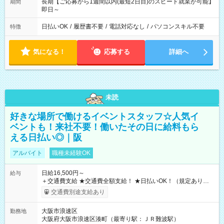
長期【ご応募から1週間以内(最短2日目)のスピード就業が可能】
期間
即日～
日払いOK
/
履歴書不要
/
電話対応なし
/
パソコンスキル不要
特徴
気になる！
応募する
詳細へ
未読
好きな場所で働けるイベントスタッフ☆人気イ
ベントも！来社不要！働いたその日に給料もら
える日払い◎｜阪
アルバイト
職種未経験OK
日給16,500円～
給与
＋交通費支給 ★交通費全額支給！ ★日払いOK！（規定あり） ┗
働いたその日に現金GET♪ お仕事後はコンビニATMから 日払
交通費別途支給あり
い分を引き落とせます！ 【試用期間】試用期間なし
大阪市浪速区
勤務地
大阪府大阪市浪速区湊町（最寄り駅：ＪＲ難波駅）