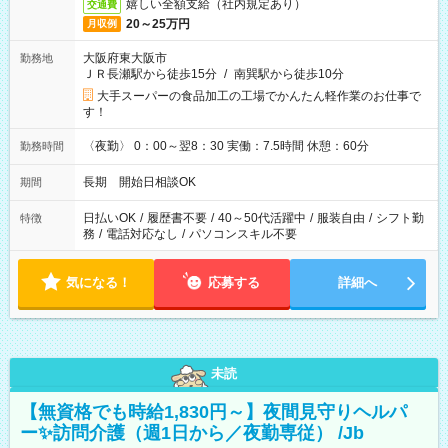
嬉しい全額支給（社内規定あり）
交通費
20～25万円
月収例
大阪府東大阪市
勤務地
ＪＲ長瀬駅から徒歩15分
/
南巽駅から徒歩10分
大手スーパーの食品加工の工場でかんたん軽作業のお仕事で
す！
〈夜勤〉 0：00～翌8：30 実働：7.5時間 休憩：60分
勤務時間
長期 開始日相談OK
期間
日払いOK
/
履歴書不要
/
40～50代活躍中
/
服装自由
/
シフト勤
特徴
務
/
電話対応なし
/
パソコンスキル不要
気になる！
応募する
詳細へ
未読
【無資格でも時給1,830円～】夜間見守りヘルパ
ー✨訪問介護（週1日から／夜勤専従） /Jb