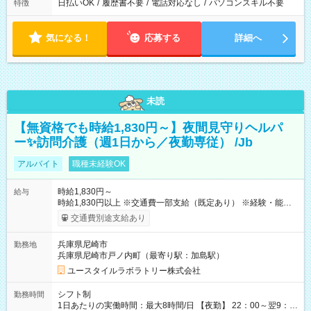
日払いOK
/
履歴書不要
/
電話対応なし
/
パソコンスキル不要
特徴
気になる！
応募する
詳細へ
未読
【無資格でも時給1,830円～】夜間見守りヘルパ
ー✨訪問介護（週1日から／夜勤専従） /Jb
アルバイト
職種未経験OK
時給1,830円～
給与
時給1,830円以上 ※交通費一部支給（既定あり） ※経験・能力を
考慮して決定します 【収入例】 週1回勤務の場合：1,830円×8時
交通費別途支給あり
間×4回=5万8,560円 週3回勤務の場合：1,830円×8時間×12回
=17万5,680円 【試用期間】試用期間あり 試用期間の長さ：2ヶ
兵庫県尼崎市
勤務地
月 ※ 雇用形態と給与に、本採用時と異なる部分があります。 雇
兵庫県尼崎市戸ノ内町（最寄り駅：加島駅）
用形態：本採用時と同じです。 給与：時給 1,550円以上
ユースタイルラボラトリー株式会社
シフト制
勤務時間
1日あたりの実働時間：最大8時間/日 【夜勤】 22：00～翌9：