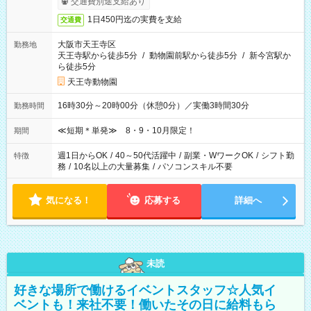
交通費別途支給あり
1日450円迄の実費を支給
交通費
大阪市天王寺区
勤務地
天王寺駅から徒歩5分
/
動物園前駅から徒歩5分
/
新今宮駅か
ら徒歩5分
天王寺動物園
16時30分～20時00分（休憩0分）／実働3時間30分
勤務時間
≪短期＊単発≫ 8・9・10月限定！
期間
週1日からOK
/
40～50代活躍中
/
副業・WワークOK
/
シフト勤
特徴
務
/
10名以上の大量募集
/
パソコンスキル不要
気になる！
応募する
詳細へ
未読
好きな場所で働けるイベントスタッフ☆人気イ
ベントも！来社不要！働いたその日に給料もら