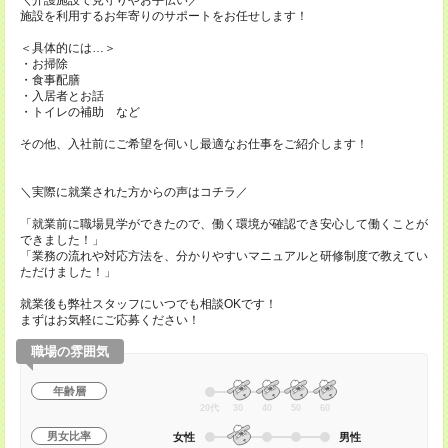
＼介護施設で見守りやお手伝い／
施設を利用するお年寄りのサポートをお任せします！
＜具体的には…＞
・お掃除
・食事配膳
・入居者とお話
・トイレの補助 など
その他、入社前にご希望を伺いし最適なお仕事をご紹介します！
＼実際に就業された方からの声はコチラ／
「就業前に職場見学ができたので、働く環境が確認でき安心して働くことが
できました！」
「業務の流れや対応方法を、分かりやすいマニュアルと研修制度で教えてい
ただけました！」
就業後も弊社スタッフにいつでも相談OKです！
まずはお気軽にご応募ください！
職場の雰囲気
年齢層
20代
30
40
50
60
男女比率
女性
男性