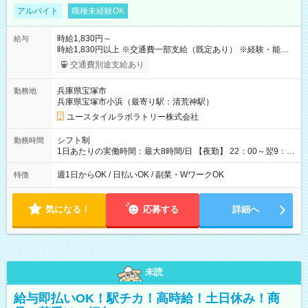
アルバイト
職種未経験OK
時給1,830円～
給与
時給1,830円以上 ※交通費一部支給（既定あり） ※経験・能力を
考慮して決定します 【収入例】 週1回勤務の場合：1,830円×8時
交通費別途支給あり
間×4回=5万8,560円 週3回勤務の場合：1,830円×8時間×12回
=17万5,680円 【試用期間】試用期間あり 試用期間の長さ：2ヶ
兵庫県宝塚市
勤務地
月 ※ 雇用形態と給与に、本採用時と異なる部分があります。 雇
兵庫県宝塚市小浜（最寄り駅：清荒神駅）
用形態：本採用時と同じです。 給与：時給 1,550円以上
ユースタイルラボラトリー株式会社
シフト制
勤務時間
1日あたりの実働時間：最大8時間/日 【夜勤】 22：00～翌9：
00 ※週1日～OK ／ 夜勤専従 ＊＊ 勤務時間例 ＊＊ ■22時か
ら翌7時 ■23時から翌8時 ■24時から翌9時 など ※上記の時間
週1日からOK / 日払いOK / 副業・WワークOK
特徴
内で8時間勤務（休憩1時間）ご利用者様により、時間は異なり
ます。 ※曜日固定（毎週同じ曜日での勤務となります）
気になる！
応募する
詳細へ
未読
給与即払いOK！駅チカ！高時給！土日休み！商