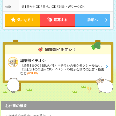
00 ※週1日～OK ／ 夜勤専従 ＊＊ 勤務時間例 ＊＊ ■22時か
ら翌7時 ■23時から翌8時 ■24時から翌9時 など ※上記の時間
週1日からOK / 日払いOK / 副業・WワークOK
特徴
内で8時間勤務（休憩1時間）ご利用者様により、時間は異なり
ます。 ※曜日固定（毎週同じ曜日での勤務となります）
気になる！
応募する
詳細へ
編集部イチオシ
《単発1日OK！日払い可》＊チラシのモクモクシール貼り、
《1日だけの単発もOK》イベントや展示会場での設営・撤去
など
(8/7UP!)
お仕事の概要