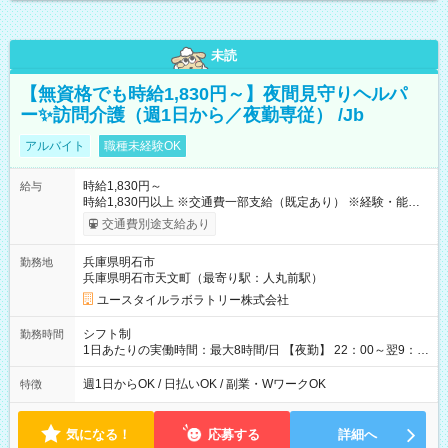
未読
【無資格でも時給1,830円～】夜間見守りヘルパ
ー✨訪問介護（週1日から／夜勤専従） /Jb
アルバイト
職種未経験OK
時給1,830円～
給与
時給1,830円以上 ※交通費一部支給（既定あり） ※経験・能力を
考慮して決定します 【収入例】 週1回勤務の場合：1,830円×8時
交通費別途支給あり
間×4回=5万8,560円 週3回勤務の場合：1,830円×8時間×12回
=17万5,680円 【試用期間】試用期間あり 試用期間の長さ：2ヶ
兵庫県明石市
勤務地
月 ※ 雇用形態と給与に、本採用時と異なる部分があります。 雇
兵庫県明石市天文町（最寄り駅：人丸前駅）
用形態：本採用時と同じです。 給与：時給 1,550円以上
ユースタイルラボラトリー株式会社
シフト制
勤務時間
1日あたりの実働時間：最大8時間/日 【夜勤】 22：00～翌9：
00 ※週1日～OK ／ 夜勤専従 ＊＊ 勤務時間例 ＊＊ ■22時か
ら翌7時 ■23時から翌8時 ■24時から翌9時 など ※上記の時間
週1日からOK / 日払いOK / 副業・WワークOK
特徴
内で8時間勤務（休憩1時間）ご利用者様により、時間は異なり
ます。 ※曜日固定（毎週同じ曜日での勤務となります）
気になる！
応募する
詳細へ