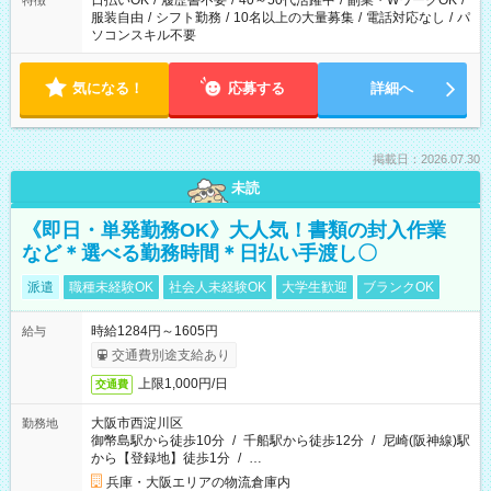
日払いOK
/
履歴書不要
/
40～50代活躍中
/
副業・WワークOK
/
特徴
服装自由
/
シフト勤務
/
10名以上の大量募集
/
電話対応なし
/
パ
ソコンスキル不要
気になる！
応募する
詳細へ
掲載日：2026.07.30
未読
《即日・単発勤務OK》大人気！書類の封入作業
など＊選べる勤務時間＊日払い手渡し〇
派遣
職種未経験OK
社会人未経験OK
大学生歓迎
ブランクOK
時給1284円～1605円
給与
交通費別途支給あり
上限1,000円/日
交通費
大阪市西淀川区
勤務地
御幣島駅から徒歩10分
/
千船駅から徒歩12分
/
尼崎(阪神線)駅
から【登録地】徒歩1分
/
…
兵庫・大阪エリアの物流倉庫内