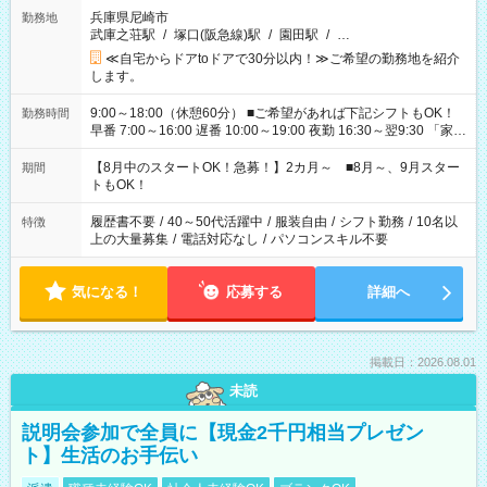
兵庫県尼崎市
勤務地
武庫之荘駅
/
塚口(阪急線)駅
/
園田駅
/
…
≪自宅からドアtoドアで30分以内！≫ご希望の勤務地を紹介
します。
9:00～18:00（休憩60分） ■ご希望があれば下記シフトもOK！
勤務時間
早番 7:00～16:00 遅番 10:00～19:00 夜勤 16:30～翌9:30 「家族
と休みを合わせたい」 「余裕を持って夕飯の準備がしたい」
「できれば残業はしたくない」 など、ご希望を教えてください
【8月中のスタートOK！急募！】2カ月～ ■8月～、9月スター
期間
ね。 ※Wワーク希望の方へ 今ご覧のお仕事で希望する勤務時間
トもOK！
と、もう1つのお仕事の勤務時間。 合計で週40時間を超える場
合は応募できません。
履歴書不要
/
40～50代活躍中
/
服装自由
/
シフト勤務
/
10名以
特徴
上の大量募集
/
電話対応なし
/
パソコンスキル不要
気になる！
応募する
詳細へ
掲載日：2026.08.01
未読
説明会参加で全員に【現金2千円相当プレゼン
ト】生活のお手伝い