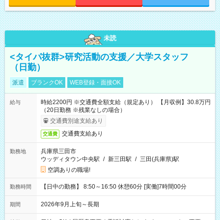
未読
<タイパ抜群>研究活動の支援／大学スタッフ
（日勤）
派遣
ブランクOK
WEB登録・面接OK
時給2200円 ※交通費全額支給（規定あり） 【月収例】30.8万円
給与
（20日勤務 ※残業なしの場合）
交通費別途支給あり
交通費支給あり
交通費
兵庫県三田市
勤務地
ウッディタウン中央駅
/
新三田駅
/
三田(兵庫県)駅
空調ありの職場!
【日中の勤務】 8:50～16:50 休憩60分 [実働]7時間00分
勤務時間
2026年9月上旬～長期
期間