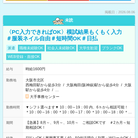
掲載日：2026.08.06
未読
〈PC入力できればOK〉模試結果もくもく入力
＃服装ネイル自由＃短時間OK＃日払
派遣
職種未経験OK
社会人未経験OK
大学生歓迎
ブランクOK
WEB登録・面接OK
時給1600円
給与
大阪市北区
勤務地
西梅田駅から徒歩3分
/
大阪梅田(阪神線)駅から徒歩4分
/
大阪
駅から徒歩4分
/
…
大手事務センター
▼シフト選べます▼ 10：00～19：00 内、6ｈから相談可能！
勤務時間
＊10：00～16：00 ＊10：00～17：00 ＊10：00～18：00 ＊
11：00～19：00 ＊12：00～19：00 ＊13：00～19：00
【急募】8月～、9月～、10月～ ご相談OKです ＃2カ月～短
期間
期相談OK！