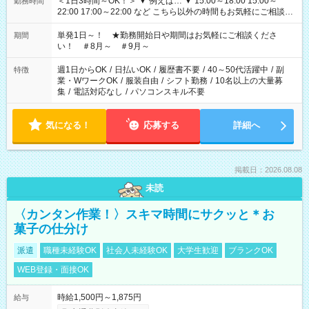
＜1日3時間～OK！＞ ▼ 例えば… ▼ 15:00～18:00 15:00～
勤務時間
22:00 17:00～22:00 など こちら以外の時間もお気軽にご相談く
ださい！
単発1日～！ ★勤務開始日や期間はお気軽にご相談くださ
期間
い！ ＃8月～ ＃9月～
週1日からOK
/
日払いOK
/
履歴書不要
/
40～50代活躍中
/
副
特徴
業・WワークOK
/
服装自由
/
シフト勤務
/
10名以上の大量募
集
/
電話対応なし
/
パソコンスキル不要
気になる！
応募する
詳細へ
掲載日：2026.08.08
未読
〈カンタン作業！〉スキマ時間にサクッと＊お
菓子の仕分け
派遣
職種未経験OK
社会人未経験OK
大学生歓迎
ブランクOK
WEB登録・面接OK
時給1,500円～1,875円
給与