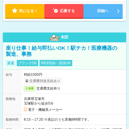
気になる！
応募する
詳細へ
未読
座り仕事！給与即払いOK！駅チカ！医療機器の
製造、事務
派遣
ブランクOK
WEB登録・面接OK
時給1500円
給与
交通費別途支給あり
交通費支給有り
交通費
兵庫県宝塚市
勤務地
宝塚駅から徒歩5分
電子・機械系メーカー
8:15～17:20 ※表記のうち実働8時間です。
勤務時間