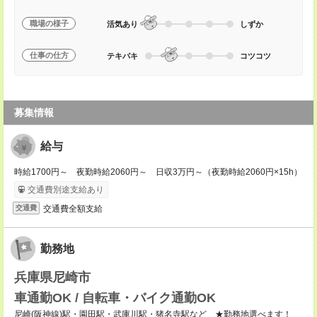
職場の様子
活気あり
しずか
仕事の仕方
テキパキ
コツコツ
募集情報
給与
時給1700円～ 夜勤時給2060円～ 日収3万円～（夜勤時給2060円×15h）
交通費別途支給あり
交通費全額支給
交通費
勤務地
兵庫県尼崎市
車通勤OK / 自転車・バイク通勤OK
尼崎(阪神線)駅・園田駅・武庫川駅・猪名寺駅など ★勤務地選べます！