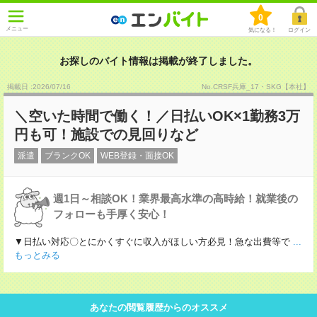
0
メニュー
気になる！
ログイン
お探しのバイト情報は掲載が終了しました。
掲載日 :2026
/
07
/
16
No.CRSF兵庫_17・SKG【本社】
＼空いた時間で働く！／日払いOK×1勤務3万
円も可！施設での見回りなど
派遣
ブランクOK
WEB登録・面接OK
週1日～相談OK！業界最高水準の高時給！就業後の
フォローも手厚く安心！
▼日払い対応〇とにかくすぐに収入がほしい方必見！急な出費等で
...
もっとみる
あなたの閲覧履歴からのオススメ