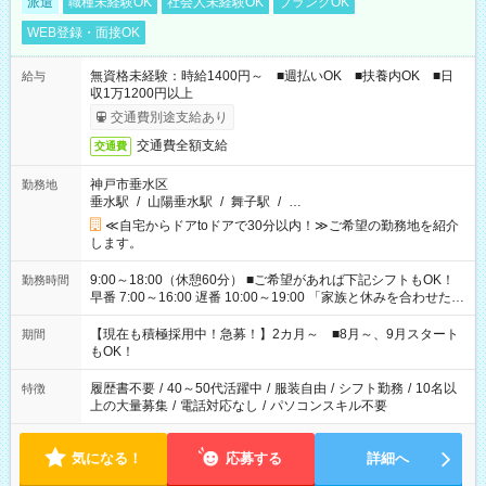
派遣
職種未経験OK
社会人未経験OK
ブランクOK
WEB登録・面接OK
無資格未経験：時給1400円～ ■週払いOK ■扶養内OK ■日
給与
収1万1200円以上
交通費別途支給あり
交通費全額支給
交通費
神戸市垂水区
勤務地
垂水駅
/
山陽垂水駅
/
舞子駅
/
…
≪自宅からドアtoドアで30分以内！≫ご希望の勤務地を紹介
します。
9:00～18:00（休憩60分） ■ご希望があれば下記シフトもOK！
勤務時間
早番 7:00～16:00 遅番 10:00～19:00 「家族と休みを合わせた
い」 「余裕を持って夕飯の準備がしたい」 「できれば残業はし
たくない」 など、ご希望を教えてくださいね。 ※Wワーク希望
【現在も積極採用中！急募！】2カ月～ ■8月～、9月スタート
期間
の方へ 今ご覧のお仕事で希望する勤務時間と、もう1つのお仕事
もOK！
の勤務時間。 合計で週40時間を超える場合は応募できません。
履歴書不要
/
40～50代活躍中
/
服装自由
/
シフト勤務
/
10名以
特徴
上の大量募集
/
電話対応なし
/
パソコンスキル不要
気になる！
応募する
詳細へ