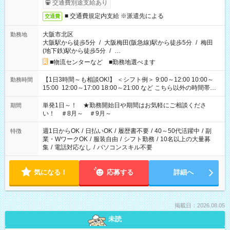
交通費別途支給あり
■ 交通費規定内支給 ※派遣先による
交通費
大阪市北区
勤務地
大阪駅から徒歩5分
/
大阪梅田(阪急線)駅から徒歩5分
/
梅田
(地下鉄)駅から徒歩5分
/
…
■物流センターなど ■勤務地選べます
【1日3時間～も相談OK!】 ＜シフト例＞ 9:00～12:00 10:00～
勤務時間
15:00 12:00～17:00 18:00～21:00 など こちら以外の時間帯も
お気軽にご相談ください！
単発1日～！ ★勤務開始日や期間はお気軽にご相談くださ
期間
い！ ＃8月～ ＃9月～
週1日からOK
/
日払いOK
/
履歴書不要
/
40～50代活躍中
/
副
特徴
業・WワークOK
/
服装自由
/
シフト勤務
/
10名以上の大量募
集
/
電話対応なし
/
パソコンスキル不要
気になる！
応募する
詳細へ
掲載日：2026.08.05
未読