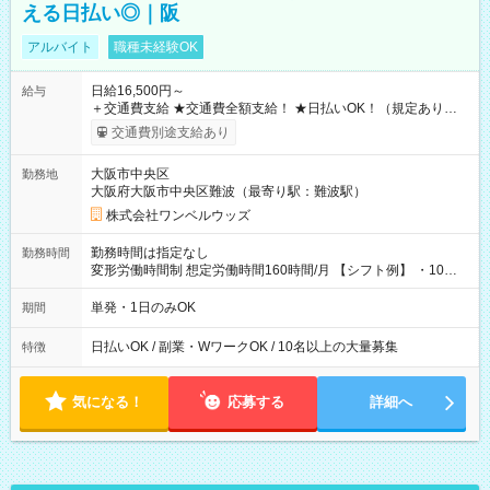
える日払い◎｜阪
アルバイト
職種未経験OK
日給16,500円～
給与
＋交通費支給 ★交通費全額支給！ ★日払いOK！（規定あり） ┗
働いたその日に現金GET♪ お仕事後はコンビニATMから 日払
交通費別途支給あり
い分を引き落とせます！ 【試用期間】試用期間なし
大阪市中央区
勤務地
大阪府大阪市中央区難波（最寄り駅：難波駅）
株式会社ワンベルウッズ
勤務時間は指定なし
勤務時間
変形労働時間制 想定労働時間160時間/月 【シフト例】 ・10：
00～20：00
単発・1日のみOK
期間
日払いOK / 副業・WワークOK / 10名以上の大量募集
特徴
気になる！
応募する
詳細へ