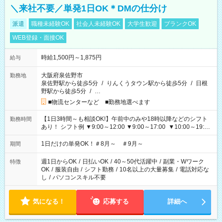
＼来社不要／単発1日OK＊DMの仕分け
派遣
職種未経験OK
社会人未経験OK
大学生歓迎
ブランクOK
WEB登録・面接OK
時給1,500円～1,875円
給与
大阪府泉佐野市
勤務地
泉佐野駅から徒歩5分
/
りんくうタウン駅から徒歩5分
/
日根
野駅から徒歩5分
/
…
■物流センターなど ■勤務地選べます
【1日3時間～も相談OK!】午前中のみや18時以降などのシフト
勤務時間
あり！ シフト例 ▼9:00～12:00 ▼9:00～17:00 ▼10:00～19:00
▼18:00～21:00
1日だけの単発OK！＃8月～ ＃9月～
期間
週1日からOK
/
日払いOK
/
40～50代活躍中
/
副業・Wワーク
特徴
OK
/
服装自由
/
シフト勤務
/
10名以上の大量募集
/
電話対応な
し
/
パソコンスキル不要
気になる！
応募する
詳細へ