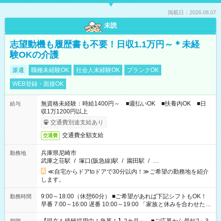
掲載日：2026.08.07
未読
志望動機も履歴書も不要！日収1.1万円～＊未経
験OKの介護
派遣
職種未経験OK
社会人未経験OK
ブランクOK
WEB登録・面接OK
無資格未経験：時給1400円～ ■週払いOK ■扶養内OK ■日
給与
収1万1200円以上
交通費別途支給あり
交通費全額支給
交通費
兵庫県尼崎市
勤務地
武庫之荘駅
/
塚口(阪急線)駅
/
園田駅
/
…
≪自宅からドアtoドアで30分以内！≫ご希望の勤務地を紹介
します。
9:00～18:00（休憩60分） ■ご希望があれば下記シフトもOK！
勤務時間
早番 7:00～16:00 遅番 10:00～19:00 「家族と休みを合わせた
い」 「余裕を持って夕飯の準備がしたい」 「できれば残業はし
たくない」 など、ご希望を教えてくださいね。 ※Wワーク希望