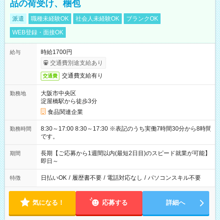
品の荷受け、梱包
派遣
職種未経験OK
社会人未経験OK
ブランクOK
WEB登録・面接OK
時給1700円
給与
交通費別途支給あり
交通費支給有り
交通費
大阪市中央区
勤務地
淀屋橋駅から徒歩3分
食品関連企業
8:30～17:00 8:30～17:30 ※表記のうち実働7時間30分から8時間
勤務時間
です。
長期【ご応募から1週間以内(最短2日目)のスピード就業が可能】
期間
即日～
日払いOK
/
履歴書不要
/
電話対応なし
/
パソコンスキル不要
特徴
気になる！
応募する
詳細へ