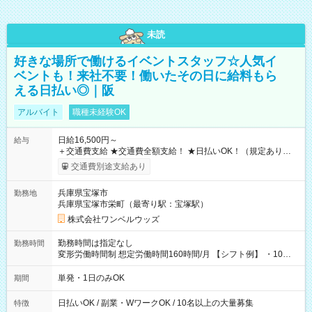
未読
好きな場所で働けるイベントスタッフ☆人気イ
ベントも！来社不要！働いたその日に給料もら
える日払い◎｜阪
アルバイト
職種未経験OK
日給16,500円～
給与
＋交通費支給 ★交通費全額支給！ ★日払いOK！（規定あり） ┗
働いたその日に現金GET♪ お仕事後はコンビニATMから 日払
交通費別途支給あり
い分を引き落とせます！ 【試用期間】試用期間なし
兵庫県宝塚市
勤務地
兵庫県宝塚市栄町（最寄り駅：宝塚駅）
株式会社ワンベルウッズ
勤務時間は指定なし
勤務時間
変形労働時間制 想定労働時間160時間/月 【シフト例】 ・10：
00～20：00
単発・1日のみOK
期間
日払いOK / 副業・WワークOK / 10名以上の大量募集
特徴