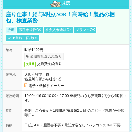
未読
座り仕事！給与即払いOK！高時給！製品の梱
包、検査業務
派遣
職種未経験OK
社会人未経験OK
ブランクOK
WEB登録・面接OK
時給1400円
給与
交通費別途支給あり
交通費支給有り
交通費
大阪府寝屋川市
勤務地
寝屋川市駅から徒歩5分
電子・機械系メーカー
10:00～16:00 10:00～17:00 ※表記のうち実働5時間から6時間で
勤務時間
す。
長期【ご応募から1週間以内(最短2日目)のスピード就業が可能】
期間
即日～
日払いOK
/
履歴書不要
/
電話対応なし
/
パソコンスキル不要
特徴