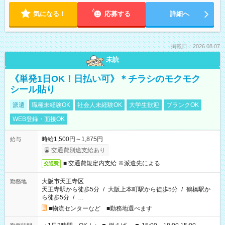
気になる！
応募する
詳細へ
掲載日：2026.08.07
未読
《単発1日OK！日払い可》＊チラシのモクモク
シール貼り
派遣
職種未経験OK
社会人未経験OK
大学生歓迎
ブランクOK
WEB登録・面接OK
時給1,500円～1,875円
給与
交通費別途支給あり
■ 交通費規定内支給 ※派遣先による
交通費
大阪市天王寺区
勤務地
天王寺駅から徒歩5分
/
大阪上本町駅から徒歩5分
/
鶴橋駅か
ら徒歩5分
/
…
■物流センターなど ■勤務地選べます