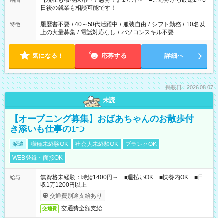
【現在も積極採用中！急募！】2カ月～ ■ご応募から最短2～3
期間
の方へ 今ご覧のお仕事で希望する勤務時間と、もう1つのお仕事
日後の就業も相談可能です！
の勤務時間。 合計で週40時間を超える場合は応募できません。
履歴書不要
/
40～50代活躍中
/
服装自由
/
シフト勤務
/
10名以
特徴
上の大量募集
/
電話対応なし
/
パソコンスキル不要
気になる！
応募する
詳細へ
掲載日：2026.08.07
未読
【オープニング募集】おばあちゃんのお散歩付
き添いも仕事の1つ
派遣
職種未経験OK
社会人未経験OK
ブランクOK
WEB登録・面接OK
無資格未経験：時給1400円～ ■週払いOK ■扶養内OK ■日
給与
収1万1200円以上
交通費別途支給あり
交通費全額支給
交通費