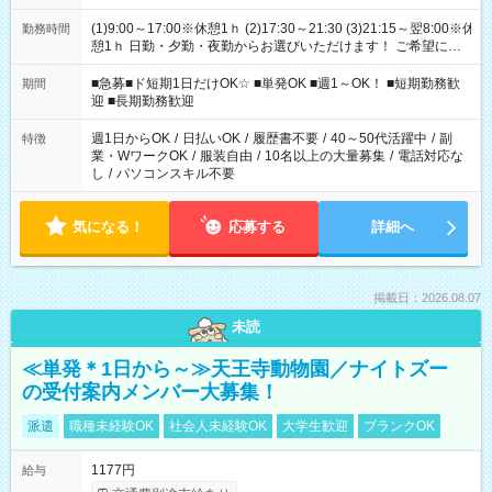
(1)9:00～17:00※休憩1ｈ (2)17:30～21:30 (3)21:15～翌8:00※休
勤務時間
憩1ｈ 日勤・夕勤・夜勤からお選びいただけます！ ご希望に合
わせて働けるお仕事です(*^^*) 【その他選べる勤務時間】 8-17
時/9-17時/9-18時/10-18時/11-21時/18-22時/20-翌4時/21-翌5
■急募■ド短期1日だけOK☆ ■単発OK ■週1～OK！ ■短期勤務歓
期間
時/22-翌6時/0-翌8時 ご自身のご都合で選んで頂ける完全自由シ
迎 ■長期勤務歓迎
フト！
週1日からOK
/
日払いOK
/
履歴書不要
/
40～50代活躍中
/
副
特徴
業・WワークOK
/
服装自由
/
10名以上の大量募集
/
電話対応な
し
/
パソコンスキル不要
気になる！
応募する
詳細へ
掲載日：2026.08.07
未読
≪単発＊1日から～≫天王寺動物園／ナイトズー
の受付案内メンバー大募集！
派遣
職種未経験OK
社会人未経験OK
大学生歓迎
ブランクOK
1177円
給与