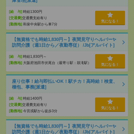
庫管理[派遣]
[給 与]
時給1300円
[交通費]
交通費支給有り
気になる！
[勤務地]
和泉中央駅から車7分
【無資格でも時給1,830円～】夜間見守りヘルパー✨
訪問介護（週1日から／夜勤専従） /Jb[アルバイト]
[給 与]
時給1,830円～
[勤務地]
大阪府池田市伏尾台（最寄り駅：鼓滝駅）
気になる！
座り仕事！給与即払いOK！駅チカ！高時給！検査、
梱包、事務[派遣]
[給 与]
時給1400円
[交通費]
交通費支給有り
気になる！
[勤務地]
今宮戎駅から徒歩3分
【無資格でも時給1,830円～】夜間見守りヘルパー✨
訪問介護（週1日から／夜勤専従） /Jb[アルバイト]