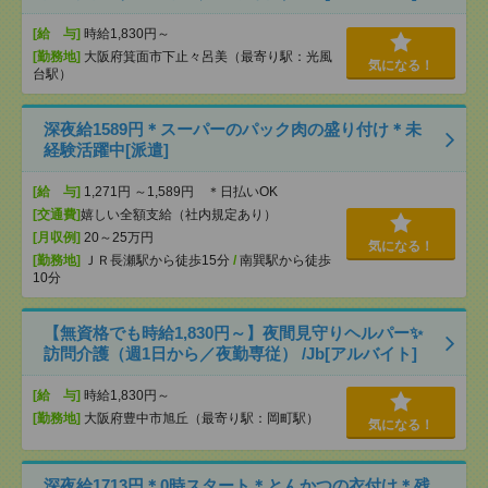
[給 与]
時給1,830円～
[勤務地]
大阪府箕面市下止々呂美（最寄り駅：光風
気になる！
台駅）
深夜給1589円＊スーパーのパック肉の盛り付け＊未
経験活躍中[派遣]
[給 与]
1,271円 ～1,589円 ＊日払いOK
[交通費]
嬉しい全額支給（社内規定あり）
[月収例]
20～25万円
気になる！
[勤務地]
ＪＲ長瀬駅から徒歩15分
/
南巽駅から徒歩
10分
【無資格でも時給1,830円～】夜間見守りヘルパー✨
訪問介護（週1日から／夜勤専従） /Jb[アルバイト]
[給 与]
時給1,830円～
[勤務地]
大阪府豊中市旭丘（最寄り駅：岡町駅）
気になる！
深夜給1713円＊0時スタート＊とんかつの衣付け＊残