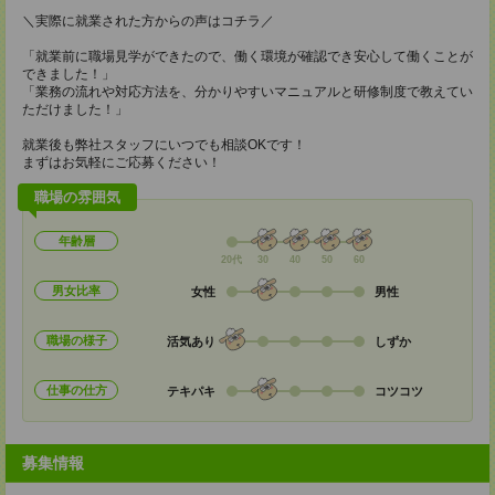
＼実際に就業された方からの声はコチラ／
「就業前に職場見学ができたので、働く環境が確認でき安心して働くことが
できました！」
「業務の流れや対応方法を、分かりやすいマニュアルと研修制度で教えてい
ただけました！」
就業後も弊社スタッフにいつでも相談OKです！
まずはお気軽にご応募ください！
職場の雰囲気
年齢層
20代
30
40
50
60
男女比率
女性
男性
職場の様子
活気あり
しずか
仕事の仕方
テキパキ
コツコツ
募集情報