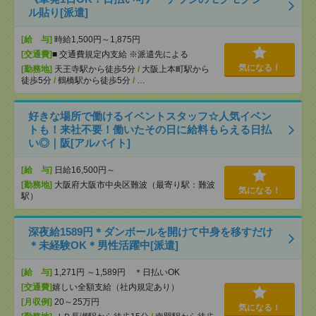
ル貼り[派遣]
[給 与]
時給1,500円～1,875円
[交通費]
■ 交通費規定内支給 ※派遣先による
気になる！
[勤務地]
天王寺駅から徒歩5分
/
大阪上本町駅から
徒歩5分
/
鶴橋駅から徒歩5分
/
…
好きな場所で働けるイベントスタッフ☆人気イベン
トも！来社不要！働いたその日に給料もらえる日払
い◎｜阪[アルバイト]
[給 与]
日給16,500円～
[勤務地]
大阪府大阪市中央区難波（最寄り駅：難波
気になる！
駅）
深夜給1589円＊ダンボールを開けて中身を移すだけ
＊未経験OK＊男性活躍中[派遣]
[給 与]
1,271円 ～1,589円 ＊日払いOK
[交通費]
嬉しい全額支給（社内規定あり）
[月収例]
20～25万円
気になる！