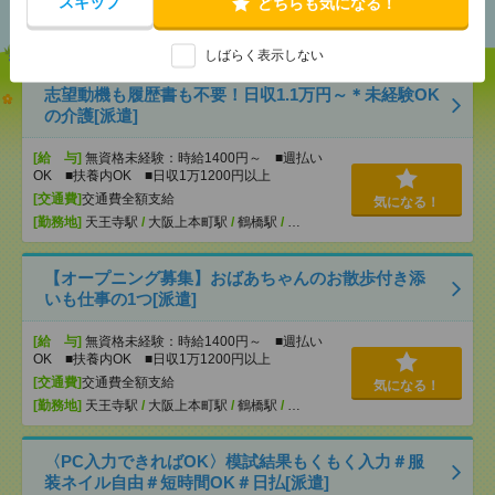
スキップ
どちらも気になる！
しばらく表示しない
志望動機も履歴書も不要！日収1.1万円～＊未経験OK
の介護[派遣]
[給 与]
無資格未経験：時給1400円～ ■週払い
OK ■扶養内OK ■日収1万1200円以上
[交通費]
交通費全額支給
気になる！
[勤務地]
天王寺駅
/
大阪上本町駅
/
鶴橋駅
/
…
【オープニング募集】おばあちゃんのお散歩付き添
いも仕事の1つ[派遣]
[給 与]
無資格未経験：時給1400円～ ■週払い
OK ■扶養内OK ■日収1万1200円以上
[交通費]
交通費全額支給
気になる！
[勤務地]
天王寺駅
/
大阪上本町駅
/
鶴橋駅
/
…
〈PC入力できればOK〉模試結果もくもく入力＃服
装ネイル自由＃短時間OK＃日払[派遣]