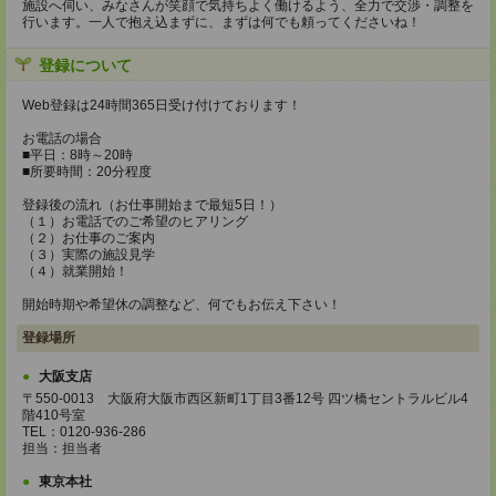
施設へ伺い、みなさんが笑顔で気持ちよく働けるよう、全力で交渉・調整を
行います。一人で抱え込まずに、まずは何でも頼ってくださいね！
登録について
Web登録は24時間365日受け付けております！
お電話の場合
■平日：8時～20時
■所要時間：20分程度
登録後の流れ（お仕事開始まで最短5日！）
（１）お電話でのご希望のヒアリング
（２）お仕事のご案内
（３）実際の施設見学
（４）就業開始！
開始時期や希望休の調整など、何でもお伝え下さい！
登録場所
大阪支店
〒550-0013 大阪府大阪市西区新町1丁目3番12号 四ツ橋セントラルビル4
階410号室
TEL：0120-936-286
担当：担当者
東京本社