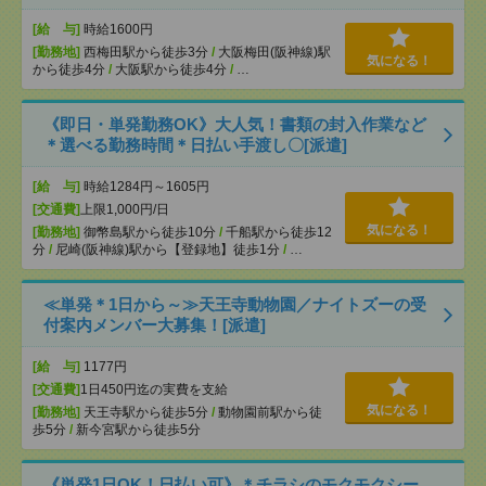
[給 与]
時給1600円
[勤務地]
西梅田駅から徒歩3分
/
大阪梅田(阪神線)駅
気になる！
から徒歩4分
/
大阪駅から徒歩4分
/
…
《即日・単発勤務OK》大人気！書類の封入作業など
＊選べる勤務時間＊日払い手渡し〇[派遣]
[給 与]
時給1284円～1605円
[交通費]
上限1,000円/日
気になる！
[勤務地]
御幣島駅から徒歩10分
/
千船駅から徒歩12
分
/
尼崎(阪神線)駅から【登録地】徒歩1分
/
…
≪単発＊1日から～≫天王寺動物園／ナイトズーの受
付案内メンバー大募集！[派遣]
[給 与]
1177円
[交通費]
1日450円迄の実費を支給
気になる！
[勤務地]
天王寺駅から徒歩5分
/
動物園前駅から徒
歩5分
/
新今宮駅から徒歩5分
《単発1日OK！日払い可》＊チラシのモクモクシー