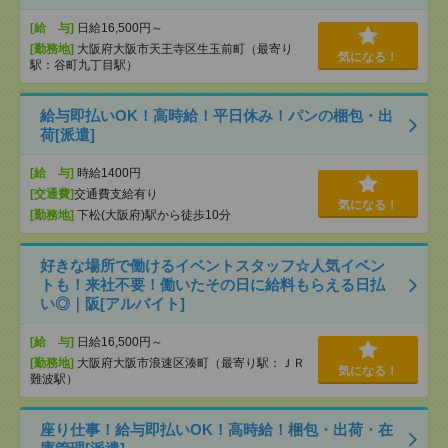
[給 与]
日給16,500円～
[勤務地]
大阪府大阪市天王寺区生玉前町（最寄り
気になる！
駅：谷町九丁目駅）
給与即払いOK！高時給！平日休み！パンの梱包・出
荷[派遣]
[給 与]
時給1400円
[交通費]
交通費支給有り
気になる！
[勤務地]
下松(大阪府)駅から徒歩10分
好きな場所で働けるイベントスタッフ☆人気イベン
トも！来社不要！働いたその日に給料もらえる日払
い◎｜阪[アルバイト]
[給 与]
日給16,500円～
[勤務地]
大阪府大阪市浪速区湊町（最寄り駅：ＪＲ
気になる！
難波駅）
座り仕事！給与即払いOK！高時給！梱包・出荷・在