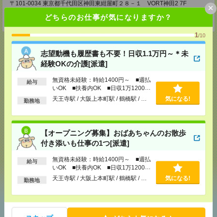
〒101-0034 東京都千代田区神田東紺屋町２８－１ VORT神田2 7F
×
TEL：0120-936-286
どちらのお仕事が気になりますか？
担当：担当者
1
/10
志望動機も履歴書も不要！日収1.1万円～＊未
経験OKの介護[派遣]
応募ページへ
無資格未経験：時給1400円～ ■週払
給与
いOK ■扶養内OK ■日収1万1200円
以上
天王寺駅 / 大阪上本町駅 / 鶴橋駅 / …
気になる!
勤務地
気になる！
電話応募
【オープニング募集】おばあちゃんのお散歩
メール
LINE
で送る
で送る
付き添いも仕事の1つ[派遣]
無資格未経験：時給1400円～ ■週払
給与
いOK ■扶養内OK ■日収1万1200円
シェア
ツイート
ブックマーク
以上
天王寺駅 / 大阪上本町駅 / 鶴橋駅 / …
気になる!
勤務地
あなたの閲覧履歴からの
おすすめ