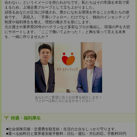
合わない」というイメージを持たれがちです。私たちはその常識を本気で変
えるため、上場企業グループとして立ち上がりました。
頑張るあなたが正当に評価され、豊かになれる環境を作ることが私たちの使
命です。「高収入」「手厚いフォロー」だけでなく、独自のインセンティブ
制度や福利厚生を整え、理想の働き方を形にします。
元介護士や業界歴20年のベテランなど多彩なプロが集結し、現場の声を大切
にサポートします。「ここで働いてよかった！」と胸を張って言える未来
を、一緒に作りませんか？
あなたのご希望に合うお仕事を紹介します！
フォローは私たちにおまかせください！
待遇・福利厚生
■社会保険完備・交通費全額支給：生活の土台をしっかり守ります。
■選べる給料日と業界最安級手数料：日払・週払・月払対応。手数料55円