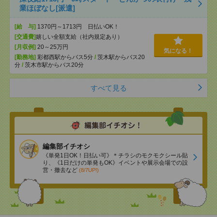
業ほぼなし[派遣]
[給 与]
1370円～1713円 日払いOK！
[交通費]
嬉しい全額支給（社内規定あり）
[月収例]
20～25万円
気になる！
[勤務地]
彩都西駅からバス5分
/
茨木駅からバス20
分
/
茨木市駅からバス20分
すべて見る
編集部イチオシ
《単発1日OK！日払い可》＊チラシのモクモクシール貼
り、《1日だけの単発もOK》イベントや展示会場での設
営・撤去など
(8/7UP!)