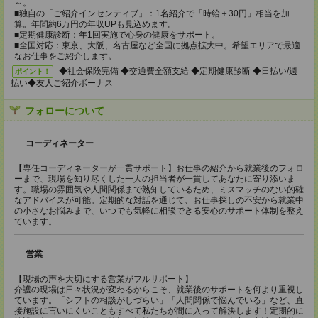
～。
■独自の「ご紹介インセンティブ」：1名紹介で「時給＋30円」相当を加
算。年間約6万円の年収UPも見込めます。
■定期健康診断：年1回実施で心身の健康をサポート。
■全国対応：東京、大阪、名古屋など全国に拠点拡大中。希望エリアで最適
なお仕事をご紹介します。
◆社会保険完備 ◆交通費全額支給 ◆定期健康診断 ◆日払い/週
ポイント！
払い◆友人ご紹介ボーナス
フォローについて
コーディネーター
【専任コーディネーターが一貫サポート】お仕事の紹介から就業後のフォロ
ーまで、現場を知り尽くした一人の担当者が一貫してあなたに寄り添いま
す。職場の雰囲気や人間関係まで熟知しているため、ミスマッチのない的確
なアドバイスが可能。定期的な対話を通じて、お仕事探しの不安から就業中
の小さなお悩みまで、いつでも気軽に相談できる安心のサポート体制を整え
ています。
営業
【現場の声を大切にする営業がフルサポート】
介護の現場は日々状況が変わるからこそ、就業後のサポートを何より重視し
ています。「シフトの相談がしづらい」「人間関係で悩んでいる」など、直
接施設に言いにくいこともすべて私たちが間に入って解決します！定期的に