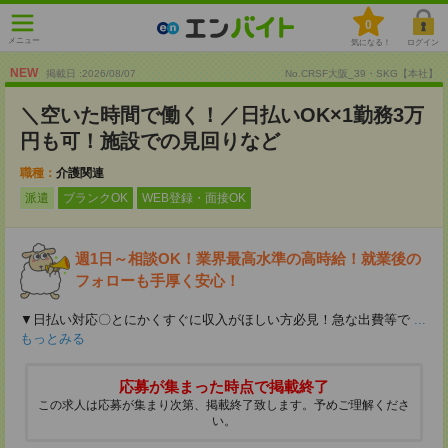
0
メニュー
気になる！
ログイン
NEW
掲載日 :2026
/
08
/
07
No.CRSF大阪_39・SKG【本社】
＼空いた時間で働く！／日払いOK×1勤務3万
円も可！施設での見回りなど
職種：
介護関連
派遣
ブランクOK
WEB登録・面接OK
週1日～相談OK！業界最高水準の高時給！就業後の
フォローも手厚く安心！
▼日払い対応〇とにかくすぐに収入がほしい方必見！急な出費等で
...
もっとみる
応募が集まった時点で掲載終了
この求人は応募が集まり次第、掲載終了致します。予めご理解くださ
い。