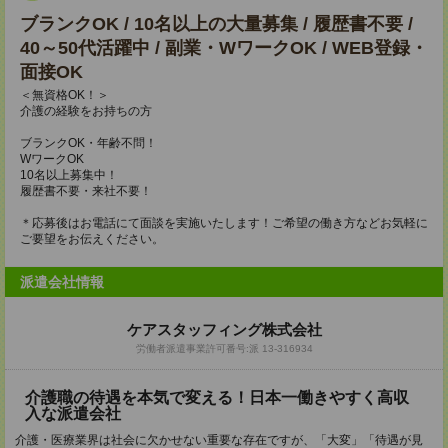
ブランクOK / 10名以上の大量募集 / 履歴書不要 /
40～50代活躍中 / 副業・WワークOK / WEB登録・
面接OK
＜無資格OK！＞
介護の経験をお持ちの方
ブランクOK・年齢不問！
WワークOK
10名以上募集中！
履歴書不要・来社不要！
＊応募後はお電話にて面談を実施いたします！ご希望の働き方などお気軽に
ご要望をお伝えください。
派遣会社情報
ケアスタッフィング株式会社
労働者派遣事業許可番号:派 13-316934
介護職の待遇を本気で変える！日本一働きやすく高収
入な派遣会社
介護・医療業界は社会に欠かせない重要な存在ですが、「大変」「待遇が見