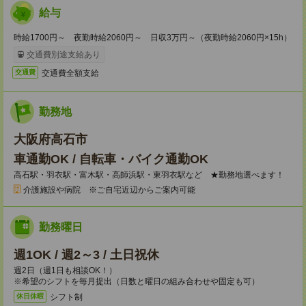
給与
時給1700円～ 夜勤時給2060円～ 日収3万円～（夜勤時給2060円×15h）
交通費別途支給あり
交通費全額支給
交通費
勤務地
大阪府高石市
車通勤OK / 自転車・バイク通勤OK
高石駅・羽衣駅・富木駅・高師浜駅・東羽衣駅など ★勤務地選べます！
介護施設や病院 ※ご自宅近辺からご案内可能
勤務曜日
週1OK / 週2～3 / 土日祝休
週2日（週1日も相談OK！）
※希望のシフトを毎月提出（日数と曜日の組み合わせや固定も可）
シフト制
休日休暇