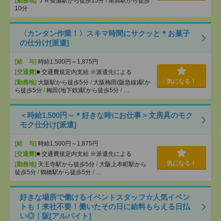
[勤務地]
ＪＲ長瀬駅から徒歩15分
/
南巽駅から徒歩
10分
〈カンタン作業！〉スキマ時間にサクッと＊お菓子
の仕分け[派遣]
[給 与]
時給1,500円～1,875円
[交通費]
■ 交通費規定内支給 ※派遣先による
気になる！
[勤務地]
大阪駅から徒歩5分
/
大阪梅田(阪急線)駅か
ら徒歩5分
/
梅田(地下鉄)駅から徒歩5分
/
…
＜時給1,500円～＊好きな時にお仕事＞文房具のモク
モク仕分け[派遣]
[給 与]
時給1,500円～1,875円
[交通費]
■ 交通費規定内支給 ※派遣先による
気になる！
[勤務地]
天王寺駅から徒歩5分
/
大阪上本町駅から
徒歩5分
/
鶴橋駅から徒歩5分
/
…
好きな場所で働けるイベントスタッフ☆人気イベン
トも！来社不要！働いたその日に給料もらえる日払
い◎｜阪[アルバイト]