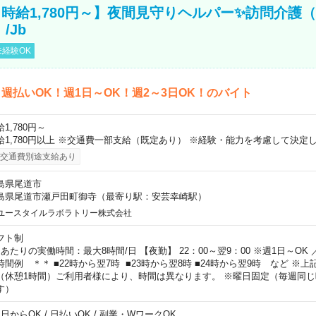
時給1,780円～】夜間見守りヘルパー✨訪問介護（
/Jb
経験OK
週払いOK！週1日～OK！週2～3日OK！のバイト
1,780円～
給1,780円以上 ※交通費一部支給（既定あり） ※経験・能力を考慮して決定し
交通費別途支給あり
島県尾道市
島県尾道市瀬戸田町御寺（最寄り駅：安芸幸崎駅）
ユースタイルラボラトリー株式会社
フト制
日あたりの実働時間：最大8時間/日 【夜勤】 22：00～翌9：00 ※週1日～OK
時間例 ＊＊ ■22時から翌7時 ■23時から翌8時 ■24時から翌9時 など ※
（休憩1時間）ご利用者様により、時間は異なります。 ※曜日固定（毎週同
す）
1日からOK / 日払いOK / 副業・WワークOK