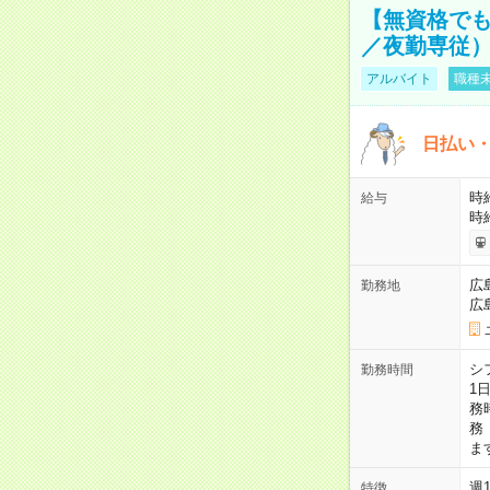
【無資格でも
／夜勤専従） 
アルバイト
職種未
日払い・
時給
給与
時
広
勤務地
広
シ
勤務時間
1
務
務
ま
週
特徴