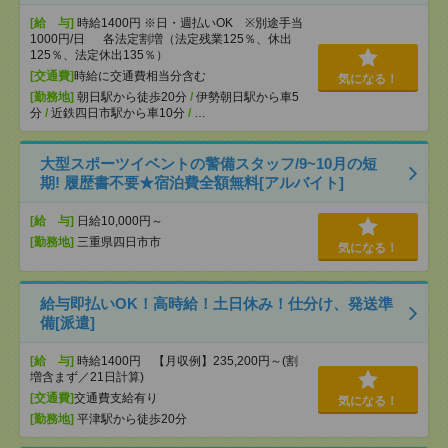
[給 与]
時給1400円 ※日・週払いOK ※別途手当
1000円/日 各法定割増（法定残業125％、休出
125％、法定休出135％）
[交通費]
時給に交通費相当分含む
気になる！
[勤務地]
朝日駅から徒歩20分
/
伊勢朝日駅から車5
分
/
近鉄四日市駅から車10分
/
…
大型スポーツイベントの警備スタッフ/9~10月の短
期! 履歴書不要★宿泊費全額無料[アルバイト]
[給 与]
日給10,000円～
[勤務地]
三重県四日市市
気になる！
給与即払いOK！高時給！土日休み！仕分け、発送準
備[派遣]
[給 与]
時給1400円 【月収例】235,200円～(割
増含まず／21日計算)
[交通費]
交通費支給有り
気になる！
[勤務地]
平津駅から徒歩20分