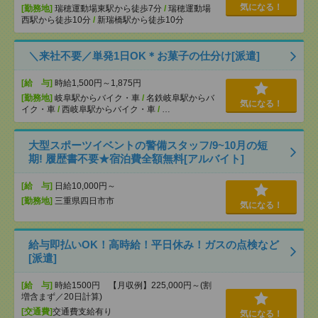
気になる！
[勤務地]
瑞穂運動場東駅から徒歩7分
/
瑞穂運動場
西駅から徒歩10分
/
新瑞橋駅から徒歩10分
＼来社不要／単発1日OK＊お菓子の仕分け[派遣]
[給 与]
時給1,500円～1,875円
[勤務地]
岐阜駅からバイク・車
/
名鉄岐阜駅からバ
気になる！
イク・車
/
西岐阜駅からバイク・車
/
…
大型スポーツイベントの警備スタッフ/9~10月の短
期! 履歴書不要★宿泊費全額無料[アルバイト]
[給 与]
日給10,000円～
[勤務地]
三重県四日市市
気になる！
給与即払いOK！高時給！平日休み！ガスの点検など
[派遣]
[給 与]
時給1500円 【月収例】225,000円～(割
増含まず／20日計算)
[交通費]
交通費支給有り
気になる！