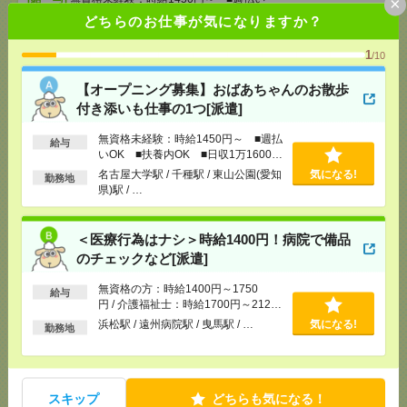
×
OK ■扶養内OK ■日収1万1600円以上
どちらのお仕事が気になりますか？
[交通費]
交通費全額支給
気になる！
[勤務地]
名古屋大学駅
/
千種駅
/
東山公園(愛知県)駅
1
/10
/
…
【オープニング募集】おばあちゃんのお散歩
付き添いも仕事の1つ[派遣]
＜医療行為はナシ＞時給1400円！病院で備品のチェ
ックなど[派遣]
無資格未経験：時給1450円～ ■週払
給与
いOK ■扶養内OK ■日収1万1600円
[給 与]
無資格の方：時給1400円～1750円 / 介護
以上
名古屋大学駅 / 千種駅 / 東山公園(愛知
気になる!
勤務地
福祉士：時給1700円～2125円 / 初任者以上：時給
県)駅 / …
1500円～1875円
[交通費]
全額支給
気になる！
[月収例]
20～25万円
＜医療行為はナシ＞時給1400円！病院で備品
[勤務地]
浜松駅
/
遠州病院駅
/
曳馬駅
/
…
のチェックなど[派遣]
無資格の方：時給1400円～1750
給与
3ヵ月で73万円稼ぐ！病院で備品のチェックなど＊医
円 / 介護福祉士：時給1700円～2125
療行為はナシ[派遣]
円 / 初任者以上：時給1500円～1875
浜松駅 / 遠州病院駅 / 曳馬駅 / …
気になる!
勤務地
円
[給 与]
無資格の方：時給1400円～1750円 / 介護
福祉士：時給1700円～2125円 / 初任者以上：時給
1500円～1875円
[交通費]
スキップ
全額支給
どちらも気になる！
気になる！