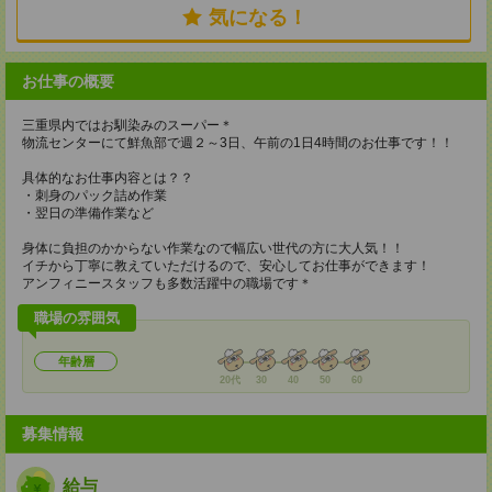
気になる！
お仕事の概要
三重県内ではお馴染みのスーパー＊
物流センターにて鮮魚部で週２～3日、午前の1日4時間のお仕事です！！
具体的なお仕事内容とは？？
・刺身のパック詰め作業
・翌日の準備作業など
身体に負担のかからない作業なので幅広い世代の方に大人気！！
イチから丁寧に教えていただけるので、安心してお仕事ができます！
アンフィニースタッフも多数活躍中の職場です＊
職場の雰囲気
年齢層
20代
30
40
50
60
募集情報
給与