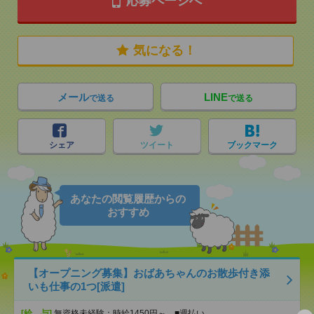
応募ページへ
気になる！
メール
LINE
で送る
で送る
シェア
ツイート
ブックマーク
あなたの閲覧履歴からの
おすすめ
【オープニング募集】おばあちゃんのお散歩付き添
いも仕事の1つ[派遣]
[給 与]
無資格未経験：時給1450円～ ■週払い