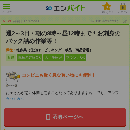
0
メニュー
気になる！
ログイン
NEW
掲載日 :2026
/
08
/
07
No.INFINI8260529(一・鮮)
週2～3日・朝の8時～昼12時まで＊お刺身の
パック詰め作業等！
職種：
軽作業（仕分け・ピッキング・検品、商品管理）
派遣
職種未経験OK
大学生歓迎
ブランクOK
コンビニも近く急な買い物にも便利！
お子さんが急に体調を崩すことだってありますよね…でも、アンフ
...
もっとみる
応募ページへ