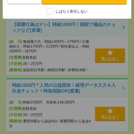
[月収例]
20～25万円
[勤務地]
焼津駅
/
西焼津駅
しばらく表示しない
【医療行為はナシ】時給1400円！病院で備品のチェ
ックなど[派遣]
[給 与]
無資格の方：時給1400円～1750円 / 介護
福祉士：時給1700円～2125円 / 初任者以上：時給
1500円～1875円
[交通費]
全額支給
気になる！
[月収例]
20～25万円
[勤務地]
近鉄四日市駅
/
南四日市駅
/
伊勢松本駅
/
…
時給1550円＊人気の公益団体！経理データ入力＆入
出金チェック！時短相談OK[派遣]
[給 与]
時給1550円 月収例 248,000円
[交通費]
全額支給
[月収例]
20～25万円
気になる！
[勤務地]
豊田市駅から徒歩6分
/
新豊田駅から徒歩4
分