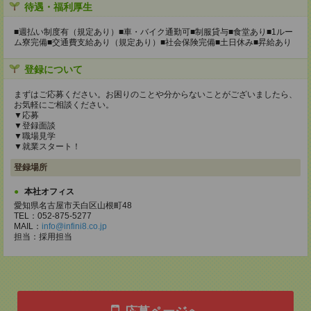
待遇・福利厚生
■週払い制度有（規定あり）■車・バイク通勤可■制服貸与■食堂あり■1ルー
ム寮完備■交通費支給あり（規定あり）■社会保険完備■土日休み■昇給あり
登録について
まずはご応募ください。お困りのことや分からないことがございましたら、
お気軽にご相談ください。
▼応募
▼登録面談
▼職場見学
▼就業スタート！
登録場所
本社オフィス
愛知県名古屋市天白区山根町48
TEL：052-875-5277
MAIL：
info@infini8.co.jp
担当：採用担当