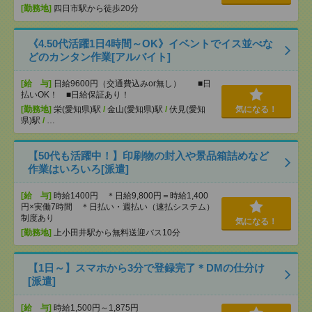
[勤務地]
四日市駅から徒歩20分
《4.50代活躍1日4時間～OK》イベントでイス並べな
どのカンタン作業[アルバイト]
[給 与]
日給9600円（交通費込みor無し） ■日
払いOK！ ■日給保証あり！
[勤務地]
栄(愛知県)駅
/
金山(愛知県)駅
/
伏見(愛知
気になる！
県)駅
/
…
【50代も活躍中！】印刷物の封入や景品箱詰めなど
作業はいろいろ[派遣]
[給 与]
時給1400円 ＊日給9,800円＝時給1,400
円×実働7時間 ＊日払い・週払い（速払システム）
制度あり
気になる！
[勤務地]
上小田井駅から無料送迎バス10分
【1日～】スマホから3分で登録完了＊DMの仕分け
[派遣]
[給 与]
時給1,500円～1,875円