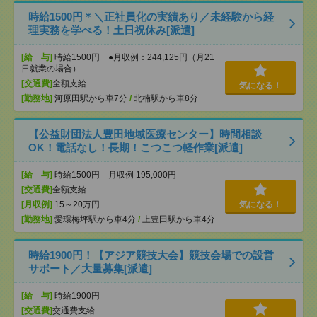
時給1500円＊＼正社員化の実績あり／未経験から経
理実務を学べる！土日祝休み[派遣]
[給 与]
時給1500円 ●月収例：244,125円（月21
日就業の場合）
[交通費]
全額支給
気になる！
[勤務地]
河原田駅から車7分
/
北楠駅から車8分
【公益財団法人豊田地域医療センター】時間相談
OK！電話なし！長期！こつこつ軽作業[派遣]
[給 与]
時給1500円 月収例 195,000円
[交通費]
全額支給
[月収例]
15～20万円
気になる！
[勤務地]
愛環梅坪駅から車4分
/
上豊田駅から車4分
時給1900円！【アジア競技大会】競技会場での設営
サポート／大量募集[派遣]
[給 与]
時給1900円
[交通費]
交通費支給