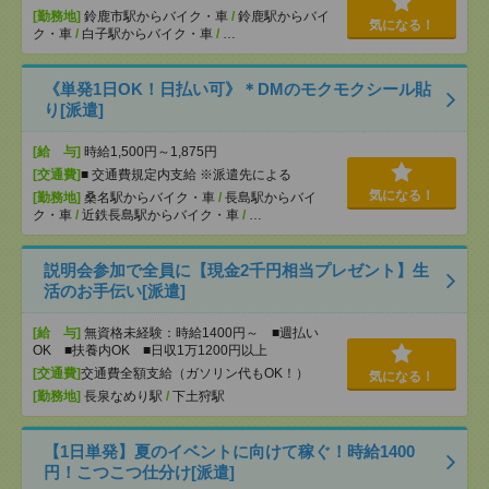
[勤務地]
鈴鹿市駅からバイク・車
/
鈴鹿駅からバイ
気になる！
ク・車
/
白子駅からバイク・車
/
…
《単発1日OK！日払い可》＊DMのモクモクシール貼
り[派遣]
[給 与]
時給1,500円～1,875円
[交通費]
■ 交通費規定内支給 ※派遣先による
気になる！
[勤務地]
桑名駅からバイク・車
/
長島駅からバイ
ク・車
/
近鉄長島駅からバイク・車
/
…
説明会参加で全員に【現金2千円相当プレゼント】生
活のお手伝い[派遣]
[給 与]
無資格未経験：時給1400円～ ■週払い
OK ■扶養内OK ■日収1万1200円以上
[交通費]
交通費全額支給（ガソリン代もOK！）
気になる！
[勤務地]
長泉なめり駅
/
下土狩駅
【1日単発】夏のイベントに向けて稼ぐ！時給1400
円！こつこつ仕分け[派遣]