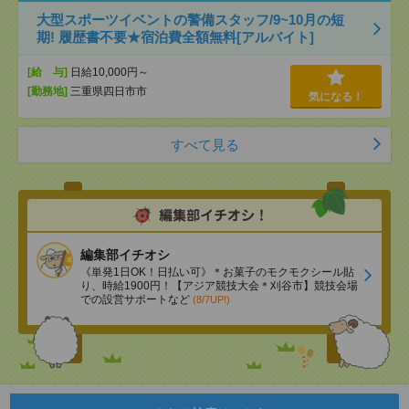
大型スポーツイベントの警備スタッフ/9~10月の短
期! 履歴書不要★宿泊費全額無料[アルバイト]
[給 与]
日給10,000円～
[勤務地]
三重県四日市市
気になる！
すべて見る
編集部イチオシ
《単発1日OK！日払い可》＊お菓子のモクモクシール貼
り、時給1900円！【アジア競技大会＊刈谷市】競技会場
での設営サポートなど
(8/7UP!)