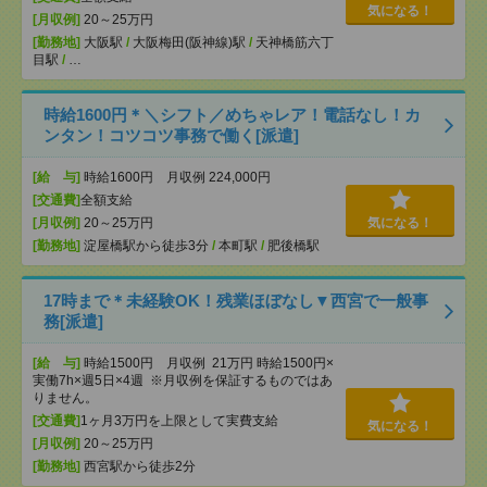
気になる！
[月収例]
20～25万円
[勤務地]
大阪駅
/
大阪梅田(阪神線)駅
/
天神橋筋六丁
目駅
/
…
時給1600円＊＼シフト／めちゃレア！電話なし！カ
ンタン！コツコツ事務で働く[派遣]
[給 与]
時給1600円 月収例 224,000円
[交通費]
全額支給
[月収例]
20～25万円
気になる！
[勤務地]
淀屋橋駅から徒歩3分
/
本町駅
/
肥後橋駅
17時まで＊未経験OK！残業ほぼなし▼西宮で一般事
務[派遣]
[給 与]
時給1500円 月収例 21万円 時給1500円×
実働7h×週5日×4週 ※月収例を保証するものではあ
りません。
[交通費]
1ヶ月3万円を上限として実費支給
気になる！
[月収例]
20～25万円
[勤務地]
西宮駅から徒歩2分