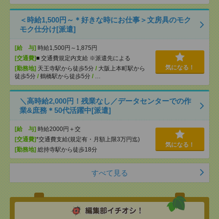
＜時給1,500円～＊好きな時にお仕事＞文房具のモク
モク仕分け[派遣]
[給 与]
時給1,500円～1,875円
[交通費]
■ 交通費規定内支給 ※派遣先による
気になる！
[勤務地]
天王寺駅から徒歩5分
/
大阪上本町駅から
徒歩5分
/
鶴橋駅から徒歩5分
/
…
＼高時給2,000円！残業なし／データセンターでの作
業&庶務＊50代活躍中[派遣]
[給 与]
時給2000円＋交
[交通費]
*交通費支給(規定有・月額上限3万円迄)
気になる！
[勤務地]
総持寺駅から徒歩18分
すべて見る