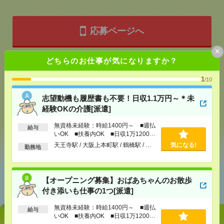
応募ページへ
×
どちらのお仕事が気になりますか？
気になる！
1
/10
志望動機も履歴書も不要！日収1.1万円～＊未
メール
LINE
で送る
で送る
経験OKの介護[派遣]
無資格未経験：時給1400円～ ■週払
給与
いOK ■扶養内OK ■日収1万1200円
シェア
ツイート
ブックマーク
以上
天王寺駅 / 大阪上本町駅 / 鶴橋駅 / …
気になる!
勤務地
あなたの閲覧履歴からの
【オープニング募集】おばあちゃんのお散歩
おすすめ
付き添いも仕事の1つ[派遣]
無資格未経験：時給1400円～ ■週払
給与
いOK ■扶養内OK ■日収1万1200円