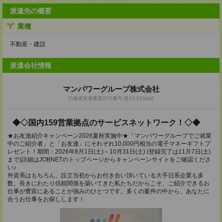
派遣先の概要
業種
不動産・建設
派遣会社情報
マンパワーグループ株式会社
労働者派遣事業許可番号:派13-315642
◆◇国内159営業拠点のサービスネットワーク！◇◆
★お友達紹介キャンペーン2026夏秋実施中★「マンパワーグループでご就業
中のご紹介者」と「お友達」にそれぞれ10,000円相当の電子マネーギフトプ
レゼント！期間：2026年8月1日(土)～10月31日(土) (登録完了は11月7日(土)
まで)詳細はJOBNETのトップページからキャンペーンサイトをご確認くださ
い♪
外資系はもちろん、設立当初からお付き合い頂いている大手日系企業も多
数。長きにわたり信頼関係を築いてきた私たちだからこそ、ご紹介できるお
仕事が豊富にあることが強みのひとつです。多くの案件の中から、あなたに
合うお仕事をお探しします！