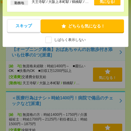
以上
志望動機も履歴書も不要！日収1.1万円～＊未経験OK
天王寺駅 / 大阪上本町駅 / 鶴橋駅 / …
気になる!
勤務地
の介護[派遣]
[給 与]
無資格未経験：時給1400円～ ■週払い
OK ■扶養内OK ■日収1万1200円以上
スキップ
どちらも気になる！
[交通費]
交通費全額支給
気になる！
[勤務地]
天王寺駅
/
大阪上本町駅
/
鶴橋駅
/
…
しばらく表示しない
【オープニング募集】おばあちゃんのお散歩付き添
いも仕事の1つ[派遣]
[給 与]
無資格未経験：時給1400円～ ■週払い
OK ■扶養内OK ■日収1万1200円以上
[交通費]
交通費全額支給
気になる！
[勤務地]
天王寺駅
/
大阪上本町駅
/
鶴橋駅
/
…
＜医療行為はナシ＞時給1400円！病院で備品のチェ
ックなど[派遣]
[給 与]
無資格の方：時給1400円～1750円 / 介護
福祉士：時給1700円～2125円 / 初任者以上：時給
1500円～1875円
[交通費]
全額支給