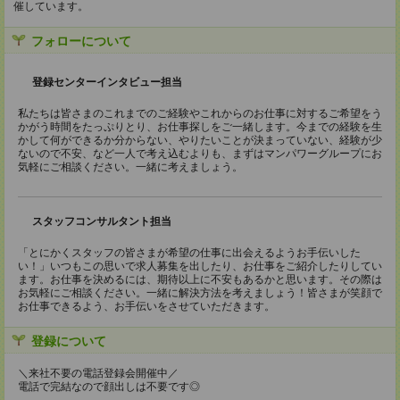
催しています。
フォローについて
登録センターインタビュー担当
私たちは皆さまのこれまでのご経験やこれからのお仕事に対するご希望をう
かがう時間をたっぷりとり、お仕事探しをご一緒します。今までの経験を生
かして何ができるか分からない、やりたいことが決まっていない、経験が少
ないので不安、など一人で考え込むよりも、まずはマンパワーグループにお
気軽にご相談ください。一緒に考えましょう。
スタッフコンサルタント担当
「とにかくスタッフの皆さまが希望の仕事に出会えるようお手伝いした
い！」いつもこの思いで求人募集を出したり、お仕事をご紹介したりしてい
ます。お仕事を決めるには、期待以上に不安もあるかと思います。その際は
お気軽にご相談ください。一緒に解決方法を考えましょう！皆さまが笑顔で
お仕事できるよう、お手伝いをさせていただきます。
登録について
＼来社不要の電話登録会開催中／
電話で完結なので顔出しは不要です◎