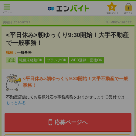
0
メニュー
気になる！
ログイン
掲載日 :2026
/
07
/
27
No.MPGW1695321
<平日休み>朝ゆっくり9:30開始！大手不動産
で一般事務！
職種：
一般事務
派遣
職種未経験OK
ブランクOK
WEB登録・面接OK
<平日休み>朝ゆっくり9:30開始！大手不動産で一般
事務！
不動産店舗にてお客様対応や事務業務をおまかせします〇受付では
...
もっとみる
応募ページへ