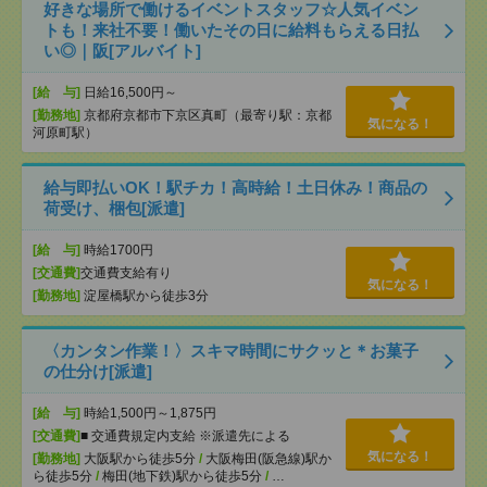
好きな場所で働けるイベントスタッフ☆人気イベン
トも！来社不要！働いたその日に給料もらえる日払
い◎｜阪[アルバイト]
[給 与]
日給16,500円～
[勤務地]
京都府京都市下京区真町（最寄り駅：京都
気になる！
河原町駅）
給与即払いOK！駅チカ！高時給！土日休み！商品の
荷受け、梱包[派遣]
[給 与]
時給1700円
[交通費]
交通費支給有り
気になる！
[勤務地]
淀屋橋駅から徒歩3分
〈カンタン作業！〉スキマ時間にサクッと＊お菓子
の仕分け[派遣]
[給 与]
時給1,500円～1,875円
[交通費]
■ 交通費規定内支給 ※派遣先による
気になる！
[勤務地]
大阪駅から徒歩5分
/
大阪梅田(阪急線)駅か
ら徒歩5分
/
梅田(地下鉄)駅から徒歩5分
/
…