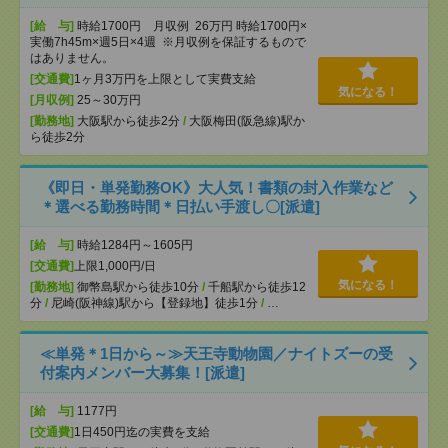
[給 与]
時給1700円 月収例 26万円 時給1700円×
実働7h45m×週5日×4週 ※月収例を保証するもので
はありません。
[交通費]
1ヶ月3万円を上限として実費支給
気になる！
[月収例]
25～30万円
[勤務地]
大阪駅から徒歩2分
/
大阪梅田(阪急線)駅か
ら徒歩2分
《即日・単発勤務OK》大人気！書類の封入作業など
＊選べる勤務時間＊日払い手渡し〇[派遣]
[給 与]
時給1284円～1605円
[交通費]
上限1,000円/日
気になる！
[勤務地]
御幣島駅から徒歩10分
/
千船駅から徒歩12
分
/
尼崎(阪神線)駅から【登録地】徒歩1分
/
…
≪単発＊1日から～≫天王寺動物園／ナイトズーの受
付案内メンバー大募集！[派遣]
[給 与]
1177円
[交通費]
1日450円迄の実費を支給