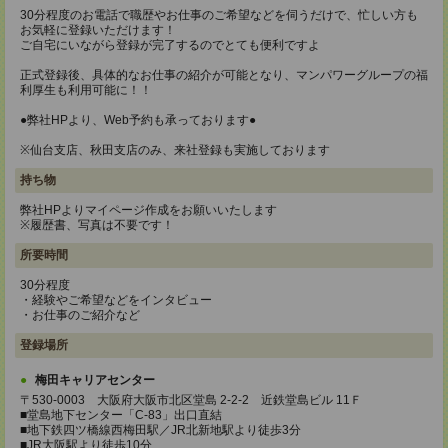
30分程度のお電話で職歴やお仕事のご希望などを伺うだけで、忙しい方も
お気軽に登録いただけます！
ご自宅にいながら登録が完了するのでとても便利ですよ
正式登録後、具体的なお仕事の紹介が可能となり、マンパワーグループの福
利厚生も利用可能に！！
●弊社HPより、Web予約も承っております●
※仙台支店、秋田支店のみ、来社登録も実施しております
持ち物
弊社HPよりマイページ作成をお願いいたします
※履歴書、写真は不要です！
所要時間
30分程度
・経験やご希望などをインタビュー
・お仕事のご紹介など
登録場所
梅田キャリアセンター
〒530-0003 大阪府大阪市北区堂島 2-2-2 近鉄堂島ビル 11Ｆ
■堂島地下センター「C-83」出口直結
■地下鉄四ツ橋線西梅田駅／JR北新地駅より徒歩3分
■JR大阪駅より徒歩10分