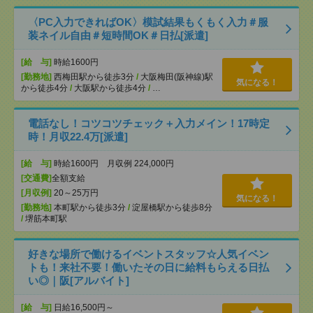
〈PC入力できればOK〉模試結果もくもく入力＃服
装ネイル自由＃短時間OK＃日払[派遣]
[給 与]
時給1600円
[勤務地]
西梅田駅から徒歩3分
/
大阪梅田(阪神線)駅
気になる！
から徒歩4分
/
大阪駅から徒歩4分
/
…
電話なし！コツコツチェック＋入力メイン！17時定
時！月収22.4万[派遣]
[給 与]
時給1600円 月収例 224,000円
[交通費]
全額支給
[月収例]
20～25万円
気になる！
[勤務地]
本町駅から徒歩3分
/
淀屋橋駅から徒歩8分
/
堺筋本町駅
好きな場所で働けるイベントスタッフ☆人気イベン
トも！来社不要！働いたその日に給料もらえる日払
い◎｜阪[アルバイト]
[給 与]
日給16,500円～