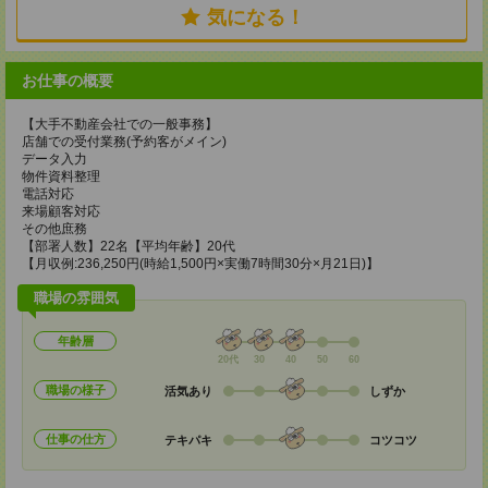
気になる！
お仕事の概要
【大手不動産会社での一般事務】
店舗での受付業務(予約客がメイン)
データ入力
物件資料整理
電話対応
来場顧客対応
その他庶務
【部署人数】22名【平均年齢】20代
【月収例:236,250円(時給1,500円×実働7時間30分×月21日)】
職場の雰囲気
年齢層
20代
30
40
50
60
職場の様子
活気あり
しずか
仕事の仕方
テキパキ
コツコツ