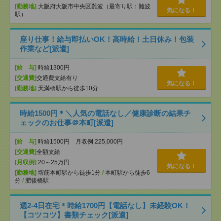
[勤務地]
大阪府大阪市中央区難波（最寄り駅：難波
気になる！
駅）
座り仕事！給与即払いOK！高時給！土日休み！包装
作業など[派遣]
[給 与]
時給1300円
[交通費]
交通費支給有り
気になる！
[勤務地]
天満橋駅から徒歩10分
時給1500円＊＼人気の電話なし／健康診断の結果チ
ェックのお仕事＠本町[派遣]
[給 与]
時給1500円 月収例 225,000円
[交通費]
全額支給
[月収例]
20～25万円
気になる！
[勤務地]
堺筋本町駅から徒歩1分
/
本町駅から徒歩6
分
/
肥後橋駅
週2-4日在宅＊時給1700円【電話なし】未経験OK！
【コツコツ】書類チェック[派遣]