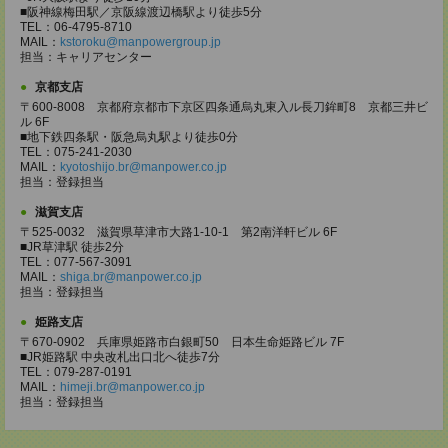
■阪神線梅田駅／京阪線渡辺橋駅より徒歩5分
TEL：06-4795-8710
MAIL：
kstoroku@manpowergroup.jp
担当：キャリアセンター
京都支店
〒600-8008 京都府京都市下京区四条通烏丸東入ル長刀鉾町8 京都三井ビ
ル 6F
■地下鉄四条駅・阪急烏丸駅より徒歩0分
TEL：075-241-2030
MAIL：
kyotoshijo.br@manpower.co.jp
担当：登録担当
滋賀支店
〒525-0032 滋賀県草津市大路1-10-1 第2南洋軒ビル 6F
■JR草津駅 徒歩2分
TEL：077-567-3091
MAIL：
shiga.br@manpower.co.jp
担当：登録担当
姫路支店
〒670-0902 兵庫県姫路市白銀町50 日本生命姫路ビル 7F
■JR姫路駅 中央改札出口北へ徒歩7分
TEL：079-287-0191
MAIL：
himeji.br@manpower.co.jp
担当：登録担当