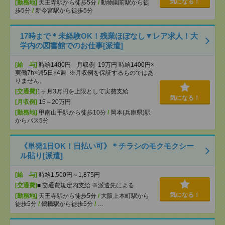
気になる！
[勤務地]
天王寺駅から徒歩5分
/
動物園前駅から徒
歩5分
/
新今宮駅から徒歩5分
17時まで＊未経験OK！残業ほぼなし▼レア求人！大
学内の図書館でのお仕事[派遣]
[給 与]
時給1400円 月収例 19万円 時給1400円×
実働7h×週5日×4週 ※月収例を保証するものではあ
りません。
[交通費]
1ヶ月3万円を上限として実費支給
気になる！
[月収例]
15～20万円
[勤務地]
甲南山手駅から徒歩10分
/
岡本(兵庫県)駅
からバス5分
《単発1日OK！日払い可》＊チラシのモクモクシー
ル貼り[派遣]
[給 与]
時給1,500円～1,875円
[交通費]
■ 交通費規定内支給 ※派遣先による
気になる！
[勤務地]
天王寺駅から徒歩5分
/
大阪上本町駅から
徒歩5分
/
鶴橋駅から徒歩5分
/
…