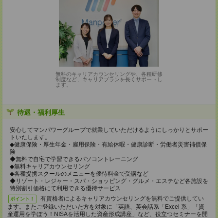
無料のキャリアカウンセリングや、各種研修
制度など、キャリアプランを長くサポートし
ます。
待遇・福利厚生
安心してマンパワーグループで就業していただけるようにしっかりとサポー
トいたします。
◆健康保険・厚生年金・雇用保険・有給休暇・健康診断・労働者災害補償保
険
◆無料で自宅で学習できるパソコントレーニング
◆無料キャリアカウンセリング
◆各種提携スクールのメニューを優待料金で受講など
◆リゾート・レジャー・スパ・ショッピング・グルメ・エステなど各施設を
特別割引価格にて利用できる優待サービス
有資格者によるキャリアカウンセリングを無料でご提供してい
ポイント！
ます。またご登録いただいた方を対象に「英語、英会話系「Excel 系」「資
産運用を学ぼう！NISAを活用した資産形成講座」など、役立つセミナーを開