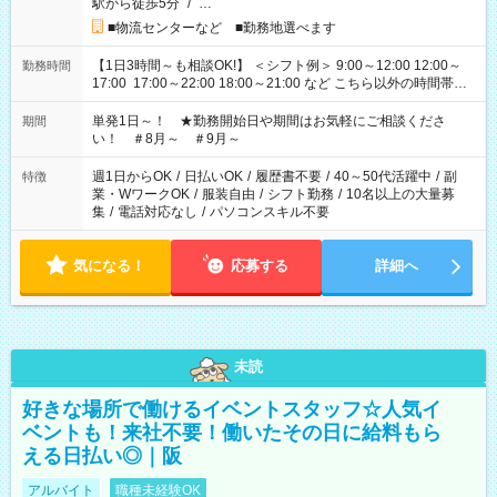
駅から徒歩5分
/
…
■物流センターなど ■勤務地選べます
【1日3時間～も相談OK!】 ＜シフト例＞ 9:00～12:00 12:00～
勤務時間
17:00 17:00～22:00 18:00～21:00 など こちら以外の時間帯も
お気軽にご相談ください！
単発1日～！ ★勤務開始日や期間はお気軽にご相談くださ
期間
い！ ＃8月～ ＃9月～
週1日からOK
/
日払いOK
/
履歴書不要
/
40～50代活躍中
/
副
特徴
業・WワークOK
/
服装自由
/
シフト勤務
/
10名以上の大量募
集
/
電話対応なし
/
パソコンスキル不要
気になる！
応募する
詳細へ
未読
好きな場所で働けるイベントスタッフ☆人気イ
ベントも！来社不要！働いたその日に給料もら
える日払い◎｜阪
アルバイト
職種未経験OK