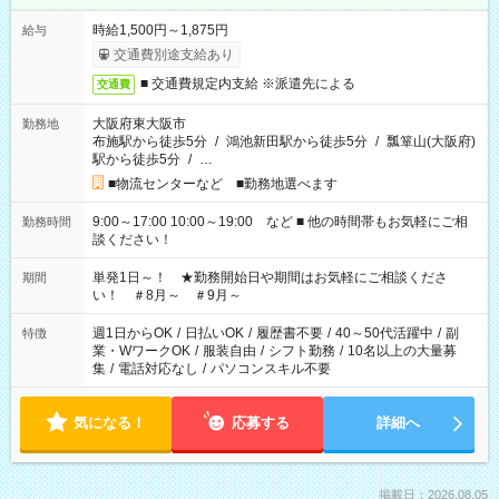
時給1,500円～1,875円
給与
交通費別途支給あり
■ 交通費規定内支給 ※派遣先による
交通費
大阪府東大阪市
勤務地
布施駅から徒歩5分
/
鴻池新田駅から徒歩5分
/
瓢箪山(大阪府)
駅から徒歩5分
/
…
■物流センターなど ■勤務地選べます
9:00～17:00 10:00～19:00 など ■ 他の時間帯もお気軽にご相
勤務時間
談ください！
単発1日～！ ★勤務開始日や期間はお気軽にご相談くださ
期間
い！ ＃8月～ ＃9月～
週1日からOK
/
日払いOK
/
履歴書不要
/
40～50代活躍中
/
副
特徴
業・WワークOK
/
服装自由
/
シフト勤務
/
10名以上の大量募
集
/
電話対応なし
/
パソコンスキル不要
気になる！
応募する
詳細へ
掲載日：2026.08.05