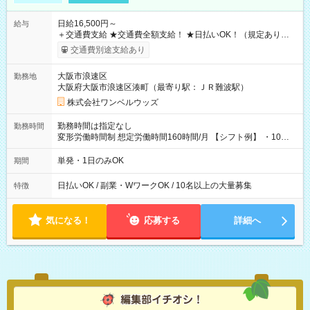
日給16,500円～
給与
＋交通費支給 ★交通費全額支給！ ★日払いOK！（規定あり） ┗
働いたその日に現金GET♪ お仕事後はコンビニATMから 日払
交通費別途支給あり
い分を引き落とせます！ 【試用期間】試用期間なし
大阪市浪速区
勤務地
大阪府大阪市浪速区湊町（最寄り駅：ＪＲ難波駅）
株式会社ワンベルウッズ
勤務時間は指定なし
勤務時間
変形労働時間制 想定労働時間160時間/月 【シフト例】 ・10：
00～20：00
単発・1日のみOK
期間
日払いOK / 副業・WワークOK / 10名以上の大量募集
特徴
気になる！
応募する
詳細へ