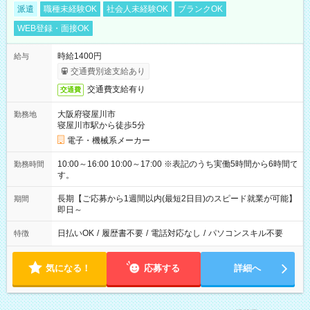
派遣
職種未経験OK
社会人未経験OK
ブランクOK
WEB登録・面接OK
時給1400円
給与
交通費別途支給あり
交通費支給有り
交通費
大阪府寝屋川市
勤務地
寝屋川市駅から徒歩5分
電子・機械系メーカー
10:00～16:00 10:00～17:00 ※表記のうち実働5時間から6時間で
勤務時間
す。
長期【ご応募から1週間以内(最短2日目)のスピード就業が可能】
期間
即日～
日払いOK
/
履歴書不要
/
電話対応なし
/
パソコンスキル不要
特徴
気になる！
応募する
詳細へ