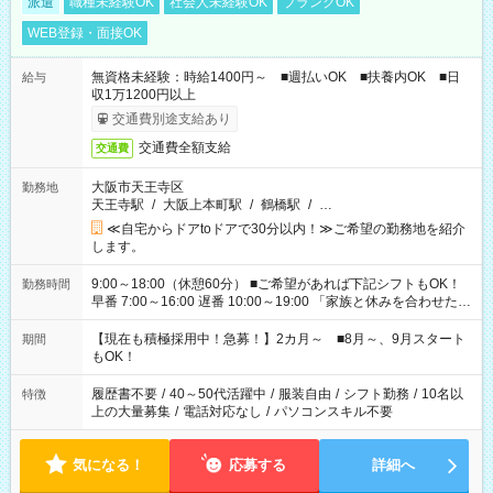
派遣
職種未経験OK
社会人未経験OK
ブランクOK
WEB登録・面接OK
無資格未経験：時給1400円～ ■週払いOK ■扶養内OK ■日
給与
収1万1200円以上
交通費別途支給あり
交通費全額支給
交通費
大阪市天王寺区
勤務地
天王寺駅
/
大阪上本町駅
/
鶴橋駅
/
…
≪自宅からドアtoドアで30分以内！≫ご希望の勤務地を紹介
します。
9:00～18:00（休憩60分） ■ご希望があれば下記シフトもOK！
勤務時間
早番 7:00～16:00 遅番 10:00～19:00 「家族と休みを合わせた
い」 「余裕を持って夕飯の準備がしたい」 「できれば残業はし
たくない」 など、ご希望を教えてくださいね。 ※Wワーク希望
【現在も積極採用中！急募！】2カ月～ ■8月～、9月スタート
期間
の方へ 今ご覧のお仕事で希望する勤務時間と、もう1つのお仕事
もOK！
の勤務時間。 合計で週40時間を超える場合は応募できません。
履歴書不要
/
40～50代活躍中
/
服装自由
/
シフト勤務
/
10名以
特徴
上の大量募集
/
電話対応なし
/
パソコンスキル不要
気になる！
応募する
詳細へ