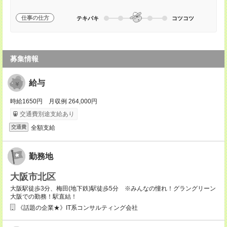
仕事の仕方
テキパキ
コツコツ
募集情報
給与
時給1650円 月収例 264,000円
交通費別途支給あり
全額支給
交通費
勤務地
大阪市北区
大阪駅徒歩3分、梅田(地下鉄)駅徒歩5分 ※みんなの憧れ！グラングリーン
大阪での勤務！駅直結！
《話題の企業★》IT系コンサルティング会社