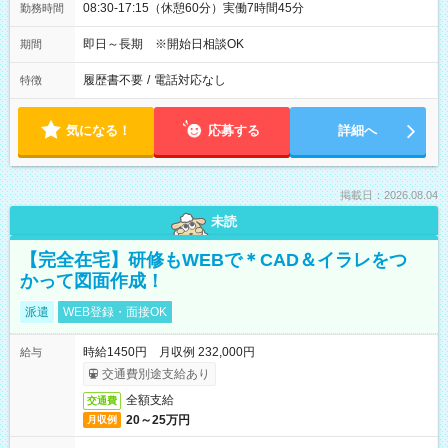
08:30-17:15（休憩60分）実働7時間45分
勤務時間
即日～長期 ※開始日相談OK
期間
履歴書不要
/
電話対応なし
特徴
気になる！
応募する
詳細へ
掲載日：2026.08.04
未読
【完全在宅】研修もWEBで＊CAD＆イラレをつ
かって図面作成！
派遣
WEB登録・面接OK
時給1450円 月収例 232,000円
給与
交通費別途支給あり
全額支給
交通費
20～25万円
月収例