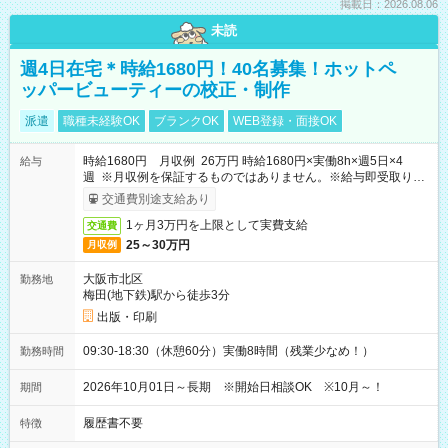
掲載日：2026.08.06
未読
週4日在宅＊時給1680円！40名募集！ホットペ
ッパービューティーの校正・制作
派遣
職種未経験OK
ブランクOK
WEB登録・面接OK
時給1680円 月収例 26万円 時給1680円×実働8h×週5日×4
給与
週 ※月収例を保証するものではありません。※給与即受取りサ
ービス利用可（利用条件有）
交通費別途支給あり
1ヶ月3万円を上限として実費支給
交通費
25～30万円
月収例
大阪市北区
勤務地
梅田(地下鉄)駅から徒歩3分
出版・印刷
09:30-18:30（休憩60分）実働8時間（残業少なめ！）
勤務時間
2026年10月01日～長期 ※開始日相談OK ※10月～！
期間
履歴書不要
特徴