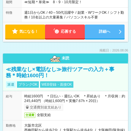
≪短期＊単発≫ 8・9・10月限定！
期間
週1日からOK
/
40～50代活躍中
/
副業・WワークOK
/
シフト勤
特徴
務
/
10名以上の大量募集
/
パソコンスキル不要
気になる！
応募する
詳細へ
掲載日：2026.08.06
未読
≪残業なし×電話なし≫旅行ツアーの入力＋事
務＊時給1600円！
派遣
ブランクOK
WEB登録・面接OK
時給1600円 ＊日払い・週払いOK ＊昇給あり ＊月収例：約
給与
245,440円 （時給1,600円 × 実働7.67h × 20日）
交通費別途支給あり
全額支給
交通費
大阪市北区
勤務地
西梅田駅から徒歩2分
/
大阪駅から徒歩4分
/
大阪梅田(阪急線)