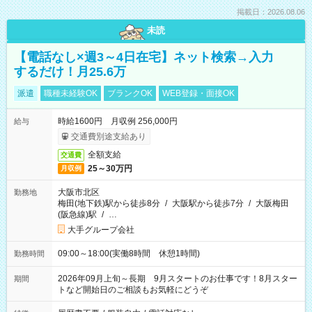
掲載日：2026.08.06
未読
【電話なし×週3～4日在宅】ネット検索→入力
するだけ！月25.6万
派遣
職種未経験OK
ブランクOK
WEB登録・面接OK
時給1600円 月収例 256,000円
給与
交通費別途支給あり
全額支給
交通費
25～30万円
月収例
大阪市北区
勤務地
梅田(地下鉄)駅から徒歩8分
/
大阪駅から徒歩7分
/
大阪梅田
(阪急線)駅
/
…
大手グループ会社
09:00～18:00(実働8時間 休憩1時間)
勤務時間
2026年09月上旬～長期 9月スタートのお仕事です！8月スター
期間
トなど開始日のご相談もお気軽にどうぞ