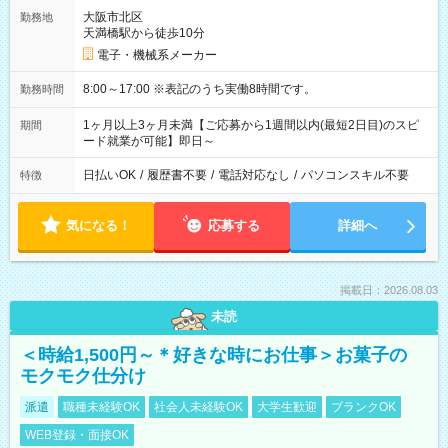
大阪市北区
勤務地
天満橋駅から徒歩10分
電子・機械系メーカー
8:00～17:00 ※表記のうち実働8時間です。
勤務時間
1ヶ月以上3ヶ月未満【ご応募から1週間以内(最短2日目)のスピ
期間
ード就業が可能】即日～
日払いOK
/
履歴書不要
/
電話対応なし
/
パソコンスキル不要
特徴
気になる！
応募する
詳細へ
掲載日：2026.08.03
未読
＜時給1,500円～＊好きな時にお仕事＞お菓子の
モクモク仕分け
派遣
職種未経験OK
社会人未経験OK
大学生歓迎
ブランクOK
WEB登録・面接OK