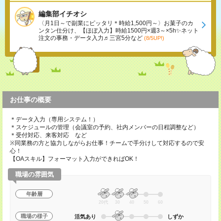
編集部イチオシ
〈月1日～で副業にピッタリ＊時給1,500円～〉お菓子のカ
ンタン仕分け、【ほぼ入力】時給1500円×週3～×5h✨ネット
注文の事務・データ入力♬三宮5分など
(8/5UP!)
お仕事の概要
＊データ入力（専用システム！）
＊スケジュールの管理（会議室の予約、社内メンバーの日程調整など）
＊受付対応、来客対応 など
※同業務の方と協力しながらお仕事！チームで手分けして対応するので安
心！
【OAスキル】フォーマット入力ができればOK！
職場の雰囲気
年齢層
20代
30
40
50
60
職場の様子
活気あり
しずか