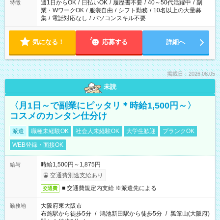
週1日からOK
/
日払いOK
/
履歴書不要
/
40～50代活躍中
/
副
特徴
業・WワークOK
/
服装自由
/
シフト勤務
/
10名以上の大量募
集
/
電話対応なし
/
パソコンスキル不要
気になる！
応募する
詳細へ
掲載日：2026.08.05
未読
〈月1日～で副業にピッタリ＊時給1,500円～〉
コスメのカンタン仕分け
派遣
職種未経験OK
社会人未経験OK
大学生歓迎
ブランクOK
WEB登録・面接OK
時給1,500円～1,875円
給与
交通費別途支給あり
■ 交通費規定内支給 ※派遣先による
交通費
大阪府東大阪市
勤務地
布施駅から徒歩5分
/
鴻池新田駅から徒歩5分
/
瓢箪山(大阪府)