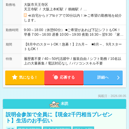
大阪市天王寺区
勤務地
天王寺駅
/
大阪上本町駅
/
鶴橋駅
/
…
≪自宅からドアtoドアで30分以内！≫ご希望の勤務地を紹介
します。
9:00～18:00（休憩60分） ■ご希望があれば下記シフトもOK！
勤務時間
早番 7:00～16:00 遅番 10:00～19:00 夜勤 16:30～翌9:30 「家族
と休みを合わせたい」 「余裕を持って夕飯の準備がしたい」
「できれば残業はしたくない」 など、ご希望を教えてください
【8月中のスタートOK！急募！】2カ月～ ■8月～、9月スター
期間
ね。 ※Wワーク希望の方へ 今ご覧のお仕事で希望する勤務時間
トもOK！
と、もう1つのお仕事の勤務時間。 合計で週40時間を超える場
合は応募できません。
履歴書不要
/
40～50代活躍中
/
服装自由
/
シフト勤務
/
10名以
特徴
上の大量募集
/
電話対応なし
/
パソコンスキル不要
気になる！
応募する
詳細へ
掲載日：2026.08.05
未読
説明会参加で全員に【現金2千円相当プレゼン
ト】生活のお手伝い