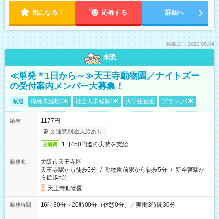
気になる！
応募する
詳細へ
掲載日：2026.08.04
未読
≪単発＊1日から～≫天王寺動物園／ナイトズー
の受付案内メンバー大募集！
派遣
職種未経験OK
社会人未経験OK
大学生歓迎
ブランクOK
1177円
給与
交通費別途支給あり
1日450円迄の実費を支給
交通費
大阪市天王寺区
勤務地
天王寺駅から徒歩5分
/
動物園前駅から徒歩5分
/
新今宮駅か
ら徒歩5分
天王寺動物園
16時30分～20時00分（休憩0分）／実働3時間30分
勤務時間