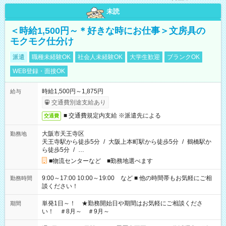
未読
＜時給1,500円～＊好きな時にお仕事＞文房具の
モクモク仕分け
派遣
職種未経験OK
社会人未経験OK
大学生歓迎
ブランクOK
WEB登録・面接OK
時給1,500円～1,875円
給与
交通費別途支給あり
■ 交通費規定内支給 ※派遣先による
交通費
大阪市天王寺区
勤務地
天王寺駅から徒歩5分
/
大阪上本町駅から徒歩5分
/
鶴橋駅か
ら徒歩5分
/
…
■物流センターなど ■勤務地選べます
9:00～17:00 10:00～19:00 など ■ 他の時間帯もお気軽にご相
勤務時間
談ください！
単発1日～！ ★勤務開始日や期間はお気軽にご相談くださ
期間
い！ ＃8月～ ＃9月～