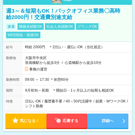
週3～＆短期もOK！バックオフィス業務〇高時
給2000円！交通費別途支給
派遣
職種未経験OK
社会人未経験OK
ブランクOK
WEB登録・面接OK
時給 2000円 ＊日払い・週払いOK（当社規定）
給与
大阪市中央区
勤務地
長堀橋駅から徒歩3分
/
心斎橋駅から徒歩10分
事務の運営
09:00 ～ 17:30 ＊休憩60分
勤務時間
9月初旬～長期 ＊開始日・1ヶ月以上の短期も相談OK
期間
日払いOK
/
履歴書不要
/
40～50代活躍中
/
副業・WワークOK
/
特徴
シフト勤務
気になる！
応募する
詳細へ