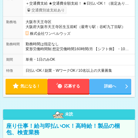
＋交通費支給 ★交通費全額支給！ ★日払いOK！（規定あり） ┗
働いたその日に現金GET♪ お仕事後はコンビニATMから 日払
交通費別途支給あり
い分を引き落とせます！ 【試用期間】試用期間なし
大阪市天王寺区
勤務地
大阪府大阪市天王寺区生玉前町（最寄り駅：谷町九丁目駅）
株式会社ワンベルウッズ
勤務時間は指定なし
勤務時間
変形労働時間制 想定労働時間160時間/月 【シフト例】 ・10：
00～20：00
単発・1日のみOK
期間
日払いOK / 副業・WワークOK / 10名以上の大量募集
特徴
気になる！
応募する
詳細へ
未読
座り仕事！給与即払いOK！高時給！製品の梱
包、検査業務