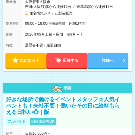
大阪府東大阪市
勤務地
吉田(大阪府)駅から徒歩11分
/
東花園駅から徒歩17分
住宅換気システム製造販売
09:00～18:00(実働8時間 休憩1時間)
勤務時間
2026年09月上旬～長期 ※9月～！
期間
履歴書不要
/
服装自由
特徴
気になる！
応募する
詳細へ
未読
好きな場所で働けるイベントスタッフ☆人気イ
ベントも！来社不要！働いたその日に給料もら
える日払い◎｜阪
アルバイト
職種未経験OK
日給16,500円～
給与