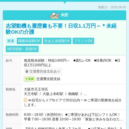
掲載日：2026.08.05
未読
志望動機も履歴書も不要！日収1.1万円～＊未経
験OKの介護
派遣
職種未経験OK
社会人未経験OK
ブランクOK
WEB登録・面接OK
無資格未経験：時給1400円～ ■週払いOK ■扶養内OK ■日
給与
収1万1200円以上
交通費別途支給あり
交通費全額支給
交通費
大阪市天王寺区
勤務地
天王寺駅
/
大阪上本町駅
/
鶴橋駅
/
…
≪自宅からドアtoドアで30分以内！≫ご希望の勤務地を紹介
します。
9:00～18:00（休憩60分） ■ご希望があれば下記シフトもOK！
勤務時間
早番 7:00～16:00 遅番 10:00～19:00 「家族と休みを合わせた
い」 「余裕を持って夕飯の準備がしたい」 「できれば残業はし
たくない」 など、ご希望を教えてくださいね。 ※Wワーク希望