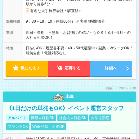
駅から徒歩6分
/
…
有名な大手旅行会社＊駅直結✨
9：30～18：10（休憩60分） ※実働7時間40分
勤務時間
即日～長期 ＊急募：お盆明けの8/17～もＯＫ！8月～9月～の
期間
入社日相談OK！
日払いOK
/
履歴書不要
/
40～50代活躍中
/
副業・WワークOK
/
特徴
服装自由
/
電話対応なし
気になる！
応募する
詳細へ
掲載日：2026.07.30
未読
《1日だけの単発もOK》イベント運営スタッフ
アルバイト
職種未経験OK
社会人未経験OK
大学生歓迎
ブランクOK
WEB登録・面接OK