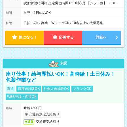
変形労働時間制 想定労働時間160時間/月 【シフト例】 ・10：
00～20：00
単発・1日のみOK
期間
日払いOK / 副業・WワークOK / 10名以上の大量募集
特徴
気になる！
応募する
詳細へ
未読
座り仕事！給与即払いOK！高時給！土日休み！
包装作業など
派遣
職種未経験OK
社会人未経験OK
ブランクOK
WEB登録・面接OK
時給1300円
給与
交通費別途支給あり
交通費支給有り
交通費