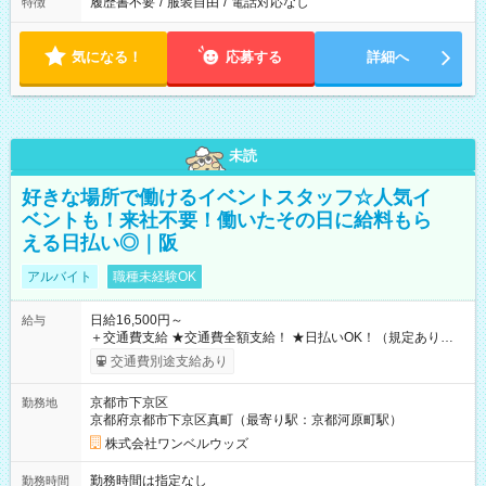
履歴書不要
/
服装自由
/
電話対応なし
特徴
気になる！
応募する
詳細へ
未読
好きな場所で働けるイベントスタッフ☆人気イ
ベントも！来社不要！働いたその日に給料もら
える日払い◎｜阪
アルバイト
職種未経験OK
日給16,500円～
給与
＋交通費支給 ★交通費全額支給！ ★日払いOK！（規定あり） ┗
働いたその日に現金GET♪ お仕事後はコンビニATMから 日払
交通費別途支給あり
い分を引き落とせます！ 【試用期間】試用期間なし
京都市下京区
勤務地
京都府京都市下京区真町（最寄り駅：京都河原町駅）
株式会社ワンベルウッズ
勤務時間は指定なし
勤務時間