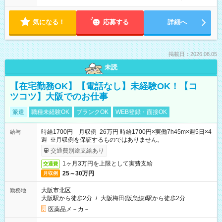
気になる！
応募する
詳細へ
掲載日：2026.08.05
未読
【在宅勤務OK】【電話なし】未経験OK！【コ
ツコツ】大阪でのお仕事
派遣
職種未経験OK
ブランクOK
WEB登録・面接OK
時給1700円 月収例 26万円 時給1700円×実働7h45m×週5日×4
給与
週 ※月収例を保証するものではありません。
交通費別途支給あり
1ヶ月3万円を上限として実費支給
交通費
25～30万円
月収例
大阪市北区
勤務地
大阪駅から徒歩2分
/
大阪梅田(阪急線)駅から徒歩2分
医薬品メ－カ－