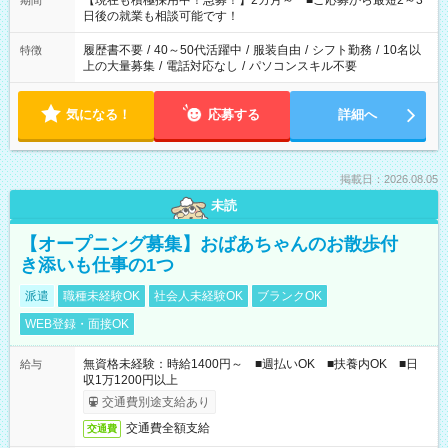
【現在も積極採用中！急募！】2カ月～ ■ご応募から最短2～3
期間
の方へ 今ご覧のお仕事で希望する勤務時間と、もう1つのお仕事
日後の就業も相談可能です！
の勤務時間。 合計で週40時間を超える場合は応募できません。
履歴書不要
/
40～50代活躍中
/
服装自由
/
シフト勤務
/
10名以
特徴
上の大量募集
/
電話対応なし
/
パソコンスキル不要
気になる！
応募する
詳細へ
掲載日：2026.08.05
未読
【オープニング募集】おばあちゃんのお散歩付
き添いも仕事の1つ
派遣
職種未経験OK
社会人未経験OK
ブランクOK
WEB登録・面接OK
無資格未経験：時給1400円～ ■週払いOK ■扶養内OK ■日
給与
収1万1200円以上
交通費別途支給あり
交通費全額支給
交通費