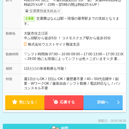
時給1250円以上 ※週2回振込払い(水・金) 実働8時間以降は
給与
時給25％UP！ 22時～翌5時の間は時給25％UP！
交通費別途支給あり
交通費はなんば駅～現場の最寄駅までの支給となりま
交通費
す。
大阪市住之江区
勤務地
中ふ頭駅から徒歩5分
/
コスモスクエア駅から徒歩10分
株式会社ウエストサイド難波支店
▽シフト時間例 07:00～10:00 09:00～17:00 13:00～17:00 22:00
勤務時間
～29:00 他にも現場によってシフトは色々ございます☆彡 案件
次第では午前中で終わるお仕事も...！
1日だけの単発勤務も可能！
期間
週1日からOK
/
日払いOK
/
履歴書不要
/
40～50代活躍中
/
副
特徴
業・WワークOK
/
服装自由
/
シフト勤務
/
電話対応なし
/
パソ
コンスキル不要
気になる！
応募する
詳細へ
掲載日：2026.08.05
未読