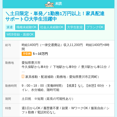
未読
＼土日限定・単発／1勤務1万円以上！家具配達
サポート◎大学生活躍中
派遣
職種未経験OK
社会人未経験OK
大学生歓迎
ブランクOK
WEB登録・面接OK
時給1400円（一律交通費込）収入11,200円 時給1400円×8時
給与
間
5～10万円
月収例
愛知県豊川市
勤務地
牛久保駅から車4分
/
下地駅から車9分
/
豊川駅から車11分
/
…
家具移動・配達補助（勤務地：愛知県豊川市正岡町）
9：00～18：00（実働8時間） 【残業】なし 【休憩】60分 ・ト
勤務時間
イレ、水分補給、随時可能
土日祝 ※短期（延長の可能性あり）
期間
週1日からOK
/
履歴書不要
/
副業・WワークOK
/
服装自由
/
シ
特徴
フト勤務
/
電話対応なし