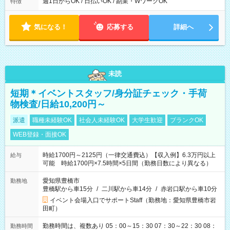
なし ＊＊ 勤務時間例 ＊＊ ■8時から17時 ■9時から18時 ■10
週1日からOK / 日払いOK / 副業・WワークOK
特徴
時から19時 ■12時から21時 など ※訪問先により変動 ※曜日固
定（毎週同じ曜日勤務）
気になる！
応募する
詳細へ
未読
短期＊イベントスタッフ/身分証チェック・手荷
物検査/日給10,200円～
派遣
職種未経験OK
社会人未経験OK
大学生歓迎
ブランクOK
WEB登録・面接OK
時給1700円～2125円（一律交通費込）【収入例】6.3万円以上
給与
可能 時給1700円×7.5時間×5日間（勤務日数により異なる）
愛知県豊橋市
勤務地
豊橋駅から車15分
/
二川駅から車14分
/
赤岩口駅から車10分
イベント会場入口でサポートStaff（勤務地：愛知県豊橋市岩
田町）
勤務時間は、複数あり 05：00～15：30 07：30～22：30 08：
勤務時間