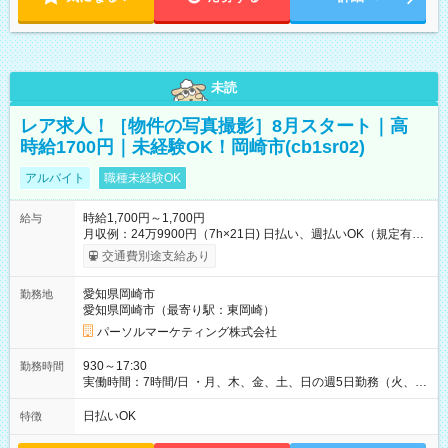
未読
レア求人！［物件の写真撮影］8月スタート｜高
時給1700円｜未経験OK！岡崎市(cb1sr02)
アルバイト
職種未経験OK
時給1,700円～1,700円
給与
月収例：24万9900円（7h×21日) 日払い、週払いOK（規定有
り） 【試用期間】試用期間なし
交通費別途支給あり
愛知県岡崎市
勤務地
愛知県岡崎市（最寄り駅：東岡崎）
パーソルマーケティング株式会社
930～17:30
勤務時間
実働時間：7時間/日 ・月、木、金、土、日の週5日勤務（火、水
は固定休です／夏季、年末年始等、長期休暇有り！） ・ワンシ
フト！ 残業ほぼナシ（0～5h/月）
日払いOK
特徴