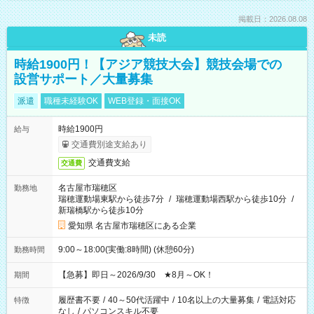
掲載日：2026.08.08
未読
時給1900円！【アジア競技大会】競技会場での
設営サポート／大量募集
派遣
職種未経験OK
WEB登録・面接OK
時給1900円
給与
交通費別途支給あり
交通費支給
交通費
名古屋市瑞穂区
勤務地
瑞穂運動場東駅から徒歩7分
/
瑞穂運動場西駅から徒歩10分
/
新瑞橋駅から徒歩10分
愛知県 名古屋市瑞穂区にある企業
9:00～18:00(実働:8時間) (休憩60分)
勤務時間
【急募】即日～2026/9/30 ★8月～OK！
期間
履歴書不要
/
40～50代活躍中
/
10名以上の大量募集
/
電話対応
特徴
なし
/
パソコンスキル不要