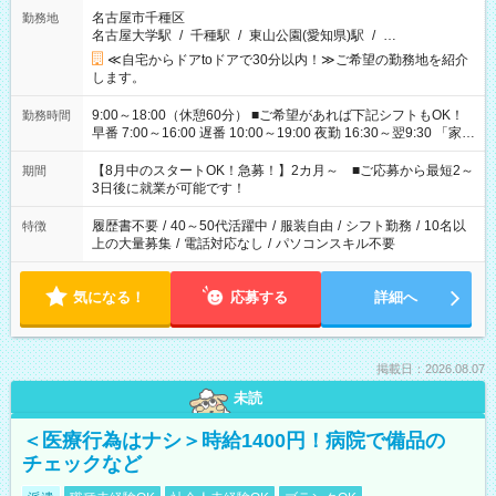
名古屋市千種区
勤務地
名古屋大学駅
/
千種駅
/
東山公園(愛知県)駅
/
…
≪自宅からドアtoドアで30分以内！≫ご希望の勤務地を紹介
します。
9:00～18:00（休憩60分） ■ご希望があれば下記シフトもOK！
勤務時間
早番 7:00～16:00 遅番 10:00～19:00 夜勤 16:30～翌9:30 「家族
と休みを合わせたい」 「余裕を持って夕飯の準備がしたい」
「できれば残業はしたくない」 など、ご希望を教えてください
【8月中のスタートOK！急募！】2カ月～ ■ご応募から最短2～
期間
ね。 ※Wワーク希望の方へ 今ご覧のお仕事で希望する勤務時間
3日後に就業が可能です！
と、もう1つのお仕事の勤務時間。 合計で週40時間を超える場
合は応募できません。
履歴書不要
/
40～50代活躍中
/
服装自由
/
シフト勤務
/
10名以
特徴
上の大量募集
/
電話対応なし
/
パソコンスキル不要
気になる！
応募する
詳細へ
掲載日：2026.08.07
未読
＜医療行為はナシ＞時給1400円！病院で備品の
チェックなど