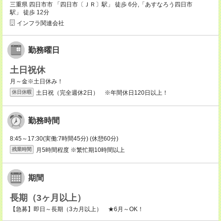
三重県 四日市市 「四日市〔ＪＲ〕駅」 徒歩 6分,「あすなろう四日市
駅」 徒歩 12分
インフラ関連会社
勤務曜日
土日祝休
月～金※土日休み！
土日祝（完全週休2日） ※年間休日120日以上！
休日休暇
勤務時間
8:45～17:30(実働:7時間45分) (休憩60分)
月5時間程度 ※繁忙期10時間以上
残業時間
期間
長期（3ヶ月以上）
【急募】即日～長期（3カ月以上） ★6月～OK！