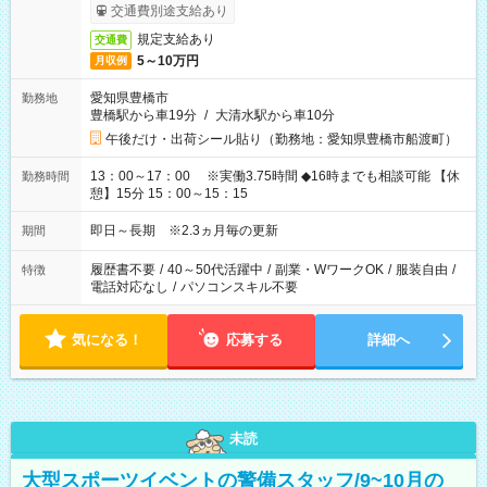
交通費別途支給あり
規定支給あり
交通費
5～10万円
月収例
愛知県豊橋市
勤務地
豊橋駅から車19分
/
大清水駅から車10分
午後だけ・出荷シール貼り（勤務地：愛知県豊橋市船渡町）
13：00～17：00 ※実働3.75時間 ◆16時までも相談可能 【休
勤務時間
憩】15分 15：00～15：15
即日～長期 ※2.3ヵ月毎の更新
期間
履歴書不要
/
40～50代活躍中
/
副業・WワークOK
/
服装自由
/
特徴
電話対応なし
/
パソコンスキル不要
気になる！
応募する
詳細へ
未読
大型スポーツイベントの警備スタッフ/9~10月の