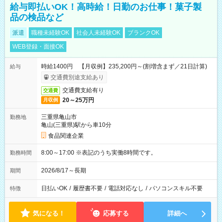
給与即払いOK！高時給！日勤のお仕事！菓子製
品の検品など
派遣
職種未経験OK
社会人未経験OK
ブランクOK
WEB登録・面接OK
時給1400円 【月収例】235,200円～(割増含まず／21日計算)
給与
交通費別途支給あり
交通費支給有り
交通費
20～25万円
月収例
三重県亀山市
勤務地
亀山(三重県)駅から車10分
食品関連企業
8:00～17:00 ※表記のうち実働8時間です。
勤務時間
2026/8/17～長期
期間
日払いOK
/
履歴書不要
/
電話対応なし
/
パソコンスキル不要
特徴
気になる！
応募する
詳細へ