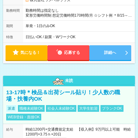
株式会社ワンベルウッズ
勤務時間は指定なし
勤務時間
変形労働時間制 想定労働時間170時間/月 ☆シフト例 ＊8/15～
10/26 全日共通 08：00～12：00 17：00～21：00 ＊8/31
～9/19のみ下記シフトもあります！ 12：00～16：00 ＊9/6～
単発・1日のみOK
期間
10/6、10/11～26のみ下記シフトもあります！ 07：00～11：
00
日払いOK / 副業・WワークOK
特徴
気になる！
応募する
詳細へ
未読
13-17時＊検品＆出荷シール貼り！少人数の職
場・扶養内OK
派遣
職種未経験OK
社会人未経験OK
大学生歓迎
ブランクOK
WEB登録・面接OK
時給1200円+交通費規定支給 【収入例】9万円以上可能 時給
給与
1200円×3.75ｈ×20日