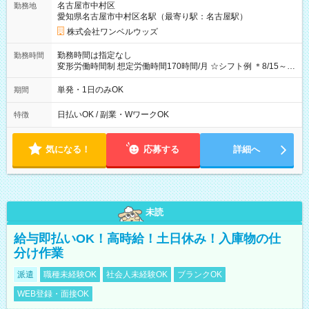
名古屋市中村区
勤務地
期間なし
愛知県名古屋市中村区名駅（最寄り駅：名古屋駅）
株式会社ワンベルウッズ
勤務時間は指定なし
勤務時間
変形労働時間制 想定労働時間170時間/月 ☆シフト例 ＊8/15～
10/26 全日共通 08：00～12：00 17：00～21：00 ＊8/31
～9/19のみ下記シフトもあります！ 12：00～16：00 ＊9/6～
単発・1日のみOK
期間
10/6、10/11～26のみ下記シフトもあります！ 07：00～11：
00
日払いOK / 副業・WワークOK
特徴
気になる！
応募する
詳細へ
未読
給与即払いOK！高時給！土日休み！入庫物の仕
分け作業
派遣
職種未経験OK
社会人未経験OK
ブランクOK
WEB登録・面接OK