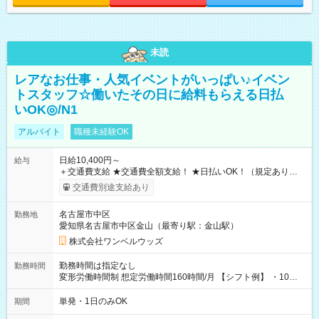
未読
レアなお仕事・人気イベントがいっぱい♪イベン
トスタッフ☆働いたその日に給料もらえる日払
いOK◎/N1
アルバイト
職種未経験OK
日給10,400円～
給与
＋交通費支給 ★交通費全額支給！ ★日払いOK！（規定あり） ┗
働いたその日に現金GET♪ お仕事後はコンビニATMから 日払
交通費別途支給あり
い分を引き落とせます！ 【試用期間】試用期間なし
名古屋市中区
勤務地
愛知県名古屋市中区金山（最寄り駅：金山駅）
株式会社ワンベルウッズ
勤務時間は指定なし
勤務時間
変形労働時間制 想定労働時間160時間/月 【シフト例】 ・10：
00～20：00
単発・1日のみOK
期間