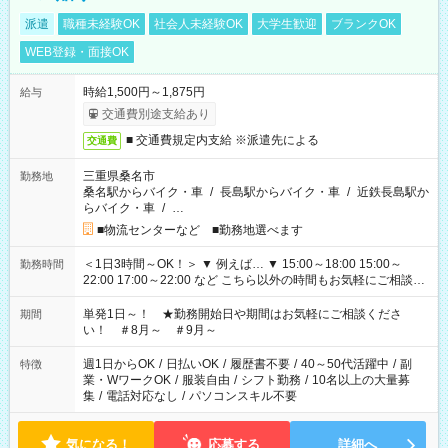
派遣
職種未経験OK
社会人未経験OK
大学生歓迎
ブランクOK
WEB登録・面接OK
時給1,500円～1,875円
給与
交通費別途支給あり
■ 交通費規定内支給 ※派遣先による
交通費
三重県桑名市
勤務地
桑名駅からバイク・車
/
長島駅からバイク・車
/
近鉄長島駅か
らバイク・車
/
…
■物流センターなど ■勤務地選べます
＜1日3時間～OK！＞ ▼ 例えば… ▼ 15:00～18:00 15:00～
勤務時間
22:00 17:00～22:00 など こちら以外の時間もお気軽にご相談く
ださい！
単発1日～！ ★勤務開始日や期間はお気軽にご相談くださ
期間
い！ ＃8月～ ＃9月～
週1日からOK
/
日払いOK
/
履歴書不要
/
40～50代活躍中
/
副
特徴
業・WワークOK
/
服装自由
/
シフト勤務
/
10名以上の大量募
集
/
電話対応なし
/
パソコンスキル不要
気になる！
応募する
詳細へ