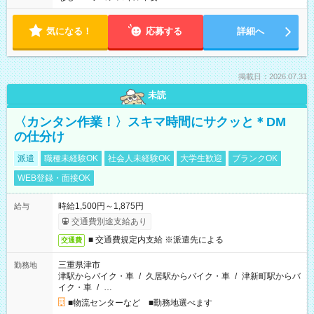
気になる！
応募する
詳細へ
掲載日：2026.07.31
未読
〈カンタン作業！〉スキマ時間にサクッと＊DM
の仕分け
派遣
職種未経験OK
社会人未経験OK
大学生歓迎
ブランクOK
WEB登録・面接OK
時給1,500円～1,875円
給与
交通費別途支給あり
■ 交通費規定内支給 ※派遣先による
交通費
三重県津市
勤務地
津駅からバイク・車
/
久居駅からバイク・車
/
津新町駅からバ
イク・車
/
…
■物流センターなど ■勤務地選べます