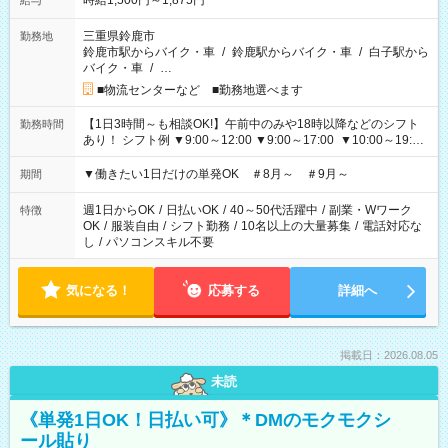
時給1,500円～1,875円
給与
三重県鈴鹿市
勤務地
鈴鹿市駅からバイク・車
/
鈴鹿駅からバイク・車
/
白子駅から
バイク・車
/
…
■物流センターなど ■勤務地選べます
【1日3時間～も相談OK!】午前中のみや18時以降などのシフト
勤務時間
あり！ シフト例 ▼9:00～12:00 ▼9:00～17:00 ▼10:00～19:00
▼18:00～21:00
▼働きたい1日だけの単発OK ＃8月～ ＃9月～
期間
週1日からOK
/
日払いOK
/
40～50代活躍中
/
副業・Wワーク
特徴
OK
/
服装自由
/
シフト勤務
/
10名以上の大量募集
/
電話対応な
し
/
パソコンスキル不要
気になる！
応募する
詳細へ
掲載日：2026.08.05
未読
《単発1日OK！日払い可》＊DMのモクモクシ
ール貼り