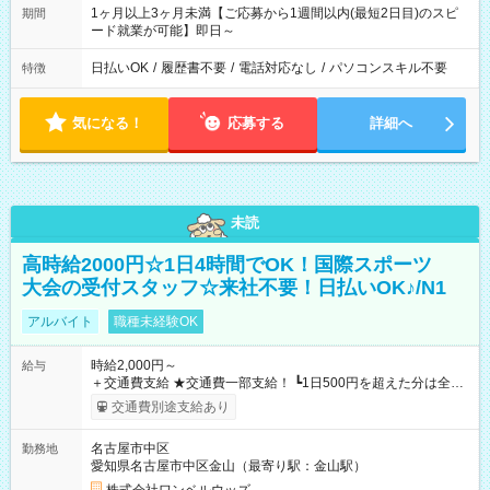
1ヶ月以上3ヶ月未満【ご応募から1週間以内(最短2日目)のスピ
期間
ード就業が可能】即日～
日払いOK
/
履歴書不要
/
電話対応なし
/
パソコンスキル不要
特徴
気になる！
応募する
詳細へ
未読
高時給2000円☆1日4時間でOK！国際スポーツ
大会の受付スタッフ☆来社不要！日払いOK♪/N1
アルバイト
職種未経験OK
時給2,000円～
給与
＋交通費支給 ★交通費一部支給！ ┗1日500円を超えた分は全額
支給！ ※往復500円以内の方は自己負担となります ★日払い
交通費別途支給あり
OK！（規定あり） ┗働いたその日に現金GET♪ お仕事後はコン
ビニATMから 日払い分を引き落とせます！ 【試用期間】試用
名古屋市中区
勤務地
期間なし
愛知県名古屋市中区金山（最寄り駅：金山駅）