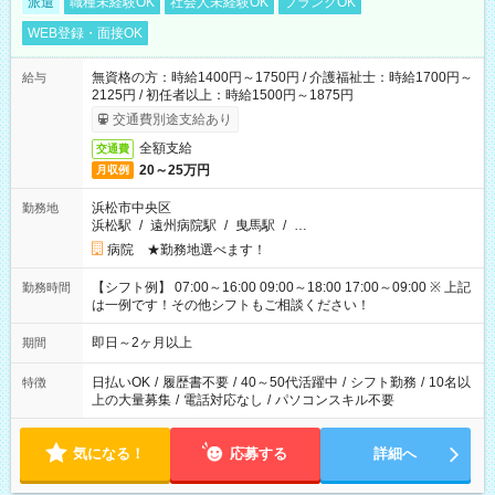
派遣
職種未経験OK
社会人未経験OK
ブランクOK
WEB登録・面接OK
無資格の方：時給1400円～1750円 / 介護福祉士：時給1700円～
給与
2125円 / 初任者以上：時給1500円～1875円
交通費別途支給あり
全額支給
交通費
20～25万円
月収例
浜松市中央区
勤務地
浜松駅
/
遠州病院駅
/
曳馬駅
/
…
病院 ★勤務地選べます！
【シフト例】 07:00～16:00 09:00～18:00 17:00～09:00 ※ 上記
勤務時間
は一例です！その他シフトもご相談ください！
即日～2ヶ月以上
期間
日払いOK
/
履歴書不要
/
40～50代活躍中
/
シフト勤務
/
10名以
特徴
上の大量募集
/
電話対応なし
/
パソコンスキル不要
気になる！
応募する
詳細へ