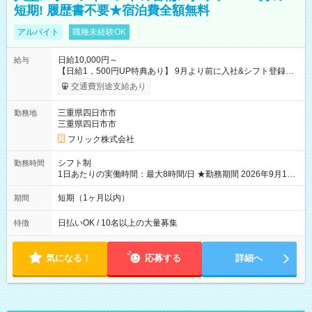
短期! 履歴書不要★宿泊費全額無料
アルバイト
職種未経験OK
日給10,000円～
給与
【日給1，500円UP特典あり】 9月より前に入社&シフト登録す
ると 期間中(9/16~10/23) の日給がUP! 日給1万1500円でしっか
交通費別途支給あり
り稼げます♪ 【試用期間】試用期間なし
三重県四日市市
勤務地
三重県四日市市
フリック株式会社
シフト制
勤務時間
1日あたりの実働時間：最大8時間/日 ★勤務期間 2026年9月16
日~2026年10月23日 短期勤務OK! 期間中フル勤務できる方優遇
※週3~5日勤務(勤務日数応相談) ※期間前から勤務スタートも可
短期（1ヶ月以内）
期間
能です! ★勤務時間 8:00~17:00(休憩1時間) ※現場により変動あ
り ※夜勤シフトあり
日払いOK / 10名以上の大量募集
特徴
気になる！
応募する
詳細へ