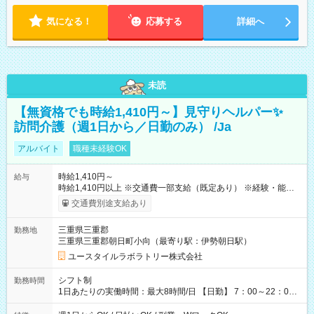
気になる！
応募する
詳細へ
未読
【無資格でも時給1,410円～】見守りヘルパー✨
訪問介護（週1日から／日勤のみ） /Ja
アルバイト
職種未経験OK
時給1,410円～
給与
時給1,410円以上 ※交通費一部支給（既定あり） ※経験・能力を
考慮して決定します 【収入例】 週1回勤務の場合：1,410円×8時
交通費別途支給あり
間×4回=4万5,120円 週3回勤務の場合：1,410円×8時間×12回
=13万5,360円 週5回勤務の場合：1,410円×8時間×20回=22万
三重県三重郡
勤務地
5,600円 【試用期間】試用期間あり 試用期間の長さ：2ヶ月
三重県三重郡朝日町小向（最寄り駅：伊勢朝日駅）
※ 雇用形態と給与に、本採用時と異なる部分があります。 雇用
形態：本採用時と同じです。 給与：時給 1,090円以上
ユースタイルラボラトリー株式会社
シフト制
勤務時間
1日あたりの実働時間：最大8時間/日 【日勤】 7：00～22：00
の間で8時間勤務（休憩時間は法定通り） ※週1日～OK ／ 夜勤