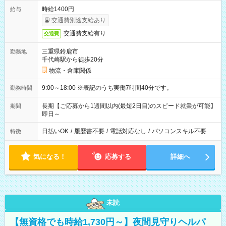
時給1400円
給与
交通費別途支給あり
交通費支給有り
交通費
三重県鈴鹿市
勤務地
千代崎駅から徒歩20分
物流・倉庫関係
9:00～18:00 ※表記のうち実働7時間40分です。
勤務時間
長期【ご応募から1週間以内(最短2日目)のスピード就業が可能】
期間
即日～
日払いOK
/
履歴書不要
/
電話対応なし
/
パソコンスキル不要
特徴
気になる！
応募する
詳細へ
未読
【無資格でも時給1,730円～】夜間見守りヘルパ