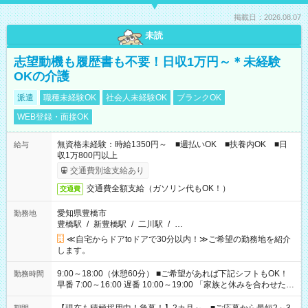
掲載日：2026.08.07
未読
志望動機も履歴書も不要！日収1万円～＊未経験
OKの介護
派遣
職種未経験OK
社会人未経験OK
ブランクOK
WEB登録・面接OK
無資格未経験：時給1350円～ ■週払いOK ■扶養内OK ■日
給与
収1万800円以上
交通費別途支給あり
交通費全額支給（ガソリン代もOK！）
交通費
愛知県豊橋市
勤務地
豊橋駅
/
新豊橋駅
/
二川駅
/
…
≪自宅からドアtoドアで30分以内！≫ご希望の勤務地を紹介
します。
9:00～18:00（休憩60分） ■ご希望があれば下記シフトもOK！
勤務時間
早番 7:00～16:00 遅番 10:00～19:00 「家族と休みを合わせた
い」 「余裕を持って夕飯の準備がしたい」 「できれば残業はし
たくない」 など、ご希望を教えてくださいね。 ※Wワーク希望