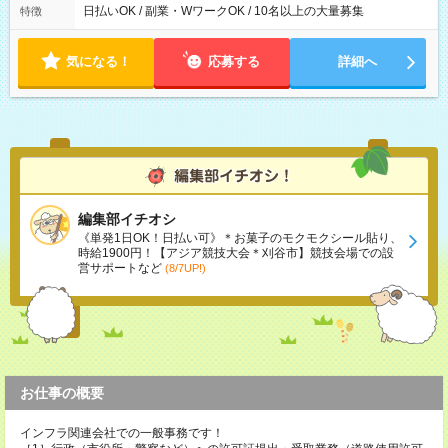
日払いOK / 副業・WワークOK / 10名以上の大量募集
特徴
気になる！
応募する
詳細へ
編集部イチオシ
《単発1日OK！日払い可》＊お菓子のモクモクシール貼り、
時給1900円！【アジア競技大会＊刈谷市】競技会場での設
営サポートなど
(8/7UP!)
お仕事の概要
インフラ関連会社での一般事務です！