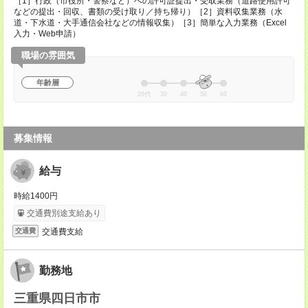
［1］行政（市役所・警察など）への許可証提出・受取業務（道路使用許可
などの提出・回収、書類の受け取り／持ち帰り）［2］資料収集業務（水
道・下水道・大手通信会社などの情報収集）［3］簡単な入力業務（Excel
入力・Web申請）
職場の雰囲気
年齢層
20代
30
40
50
60
募集情報
給与
時給1400円
交通費別途支給あり
交通費支給
交通費
勤務地
三重県四日市市