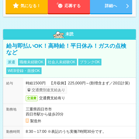
気になる！
応募する
詳細へ
未読
給与即払いOK！高時給！平日休み！ガスの点検
など
派遣
職種未経験OK
社会人未経験OK
ブランクOK
WEB登録・面接OK
時給1500円 【月収例】225,000円～(割増含まず／20日計算)
給与
交通費別途支給あり
交通費支給有り
交通費
三重県四日市市
勤務地
四日市駅から徒歩20分
製造外
8:30～17:00 ※表記のうち実働7時間30分です。
勤務時間