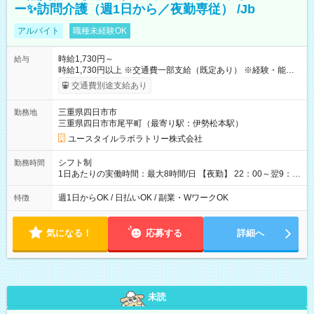
ー✨訪問介護（週1日から／夜勤専従） /Jb
アルバイト
職種未経験OK
時給1,730円～
給与
時給1,730円以上 ※交通費一部支給（既定あり） ※経験・能力を
考慮して決定します 【収入例】 週1回勤務の場合：1,730円×8時
交通費別途支給あり
間×4回=5万5,360円 週3回勤務の場合：1,730円×8時間×12回
=16万6,080円 【試用期間】試用期間あり 試用期間の長さ：2ヶ
三重県四日市市
勤務地
月 ※ 雇用形態と給与に、本採用時と異なる部分があります。 雇
三重県四日市市尾平町（最寄り駅：伊勢松本駅）
用形態：本採用時と同じです。 給与：時給 1,520円以上
ユースタイルラボラトリー株式会社
シフト制
勤務時間
1日あたりの実働時間：最大8時間/日 【夜勤】 22：00～翌9：
00 ※週1日～OK ／ 夜勤専従 ＊＊ 勤務時間例 ＊＊ ■22時か
ら翌7時 ■23時から翌8時 ■24時から翌9時 など ※上記の時間
週1日からOK / 日払いOK / 副業・WワークOK
特徴
内で8時間勤務（休憩1時間）ご利用者様により、時間は異なり
ます。 ※曜日固定（毎週同じ曜日での勤務となります）
気になる！
応募する
詳細へ
未読