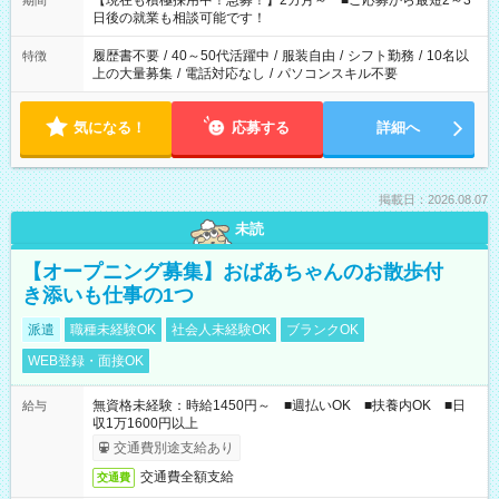
【現在も積極採用中！急募！】2カ月～ ■ご応募から最短2～3
期間
の方へ 今ご覧のお仕事で希望する勤務時間と、もう1つのお仕事
日後の就業も相談可能です！
の勤務時間。 合計で週40時間を超える場合は応募できません。
履歴書不要
/
40～50代活躍中
/
服装自由
/
シフト勤務
/
10名以
特徴
上の大量募集
/
電話対応なし
/
パソコンスキル不要
気になる！
応募する
詳細へ
掲載日：2026.08.07
未読
【オープニング募集】おばあちゃんのお散歩付
き添いも仕事の1つ
派遣
職種未経験OK
社会人未経験OK
ブランクOK
WEB登録・面接OK
無資格未経験：時給1450円～ ■週払いOK ■扶養内OK ■日
給与
収1万1600円以上
交通費別途支給あり
交通費全額支給
交通費