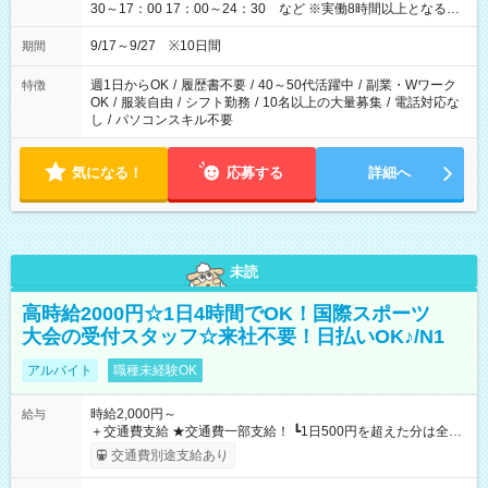
30～17：00 17：00～24：30 など ※実働8時間以上となる勤
務もあります。 【休憩】60分+他休憩あり 交替で取得します。
安全面に配慮しこまめな休憩があります。
9/17～9/27 ※10日間
期間
週1日からOK
/
履歴書不要
/
40～50代活躍中
/
副業・Wワーク
特徴
OK
/
服装自由
/
シフト勤務
/
10名以上の大量募集
/
電話対応な
し
/
パソコンスキル不要
気になる！
応募する
詳細へ
未読
高時給2000円☆1日4時間でOK！国際スポーツ
大会の受付スタッフ☆来社不要！日払いOK♪/N1
アルバイト
職種未経験OK
時給2,000円～
給与
＋交通費支給 ★交通費一部支給！ ┗1日500円を超えた分は全額
支給！ ※往復500円以内の方は自己負担となります ★日払い
交通費別途支給あり
OK！（規定あり） ┗働いたその日に現金GET♪ お仕事後はコン
ビニATMから 日払い分を引き落とせます！ 【試用期間】試用