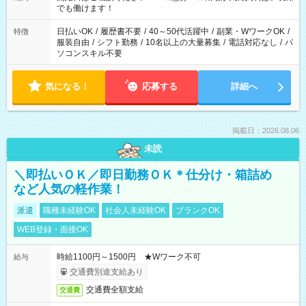
象となります ※労働者派遣法（日雇い派遣の原則禁止）によ
でも働けます！
り、短時間・短期間の就業はご案内が難しい場合があります
日払いOK
/
履歴書不要
/
40～50代活躍中
/
副業・WワークOK
/
特徴
服装自由
/
シフト勤務
/
10名以上の大量募集
/
電話対応なし
/
パ
ソコンスキル不要
気になる！
応募する
詳細へ
掲載日：2026.08.06
未読
＼即払いＯＫ／即日勤務ＯＫ＊仕分け・箱詰め
など人気の軽作業！
派遣
職種未経験OK
社会人未経験OK
ブランクOK
WEB登録・面接OK
時給1100円～1500円 ★Wワーク不可
給与
交通費別途支給あり
交通費全額支給
交通費