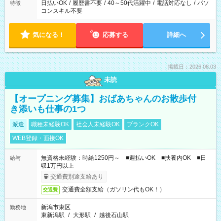
日払いOK
/
履歴書不要
/
40～50代活躍中
/
電話対応なし
/
パソ
特徴
コンスキル不要
気になる！
応募する
詳細へ
掲載日：2026.08.03
未読
【オープニング募集】おばあちゃんのお散歩付
き添いも仕事の1つ
派遣
職種未経験OK
社会人未経験OK
ブランクOK
WEB登録・面接OK
無資格未経験：時給1250円～ ■週払いOK ■扶養内OK ■日
給与
収1万円以上
交通費別途支給あり
交通費全額支給（ガソリン代もOK！）
交通費
新潟市東区
勤務地
東新潟駅
/
大形駅
/
越後石山駅