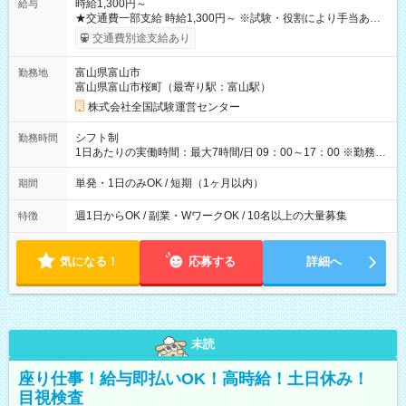
時給1,300円～
給与
★交通費一部支給 時給1,300円～ ※試験・役割により手当あり
※勤務回数により昇給あり 【即給（前払い）オプションあ
交通費別途支給あり
り！】 希望される場合、勤務から1週間ほどで給与の一部を受け
取れます。 ※手数料418円がかかります。 【過去試験日の収入
富山県富山市
勤務地
例】 ・河合塾模擬試験 8:30～17:30（休憩1時間） 時給1,300円
富山県富山市桜町（最寄り駅：富山駅）
×8時間＝日収10,400円＋交通費 ※当日の役割により時給＋100
円の場合あり ・国家試験 7:00～13:30（休憩なし） 時給1,300
株式会社全国試験運営センター
円（役割手当＋100円）×6時間＝日収8,400円＋交通費 【試用期
間】試用期間なし
シフト制
勤務時間
1日あたりの実働時間：最大7時間/日 09：00～17：00 ※勤務時
間は 試験により異なります。
単発・1日のみOK / 短期（1ヶ月以内）
期間
週1日からOK / 副業・WワークOK / 10名以上の大量募集
特徴
気になる！
応募する
詳細へ
未読
座り仕事！給与即払いOK！高時給！土日休み！
目視検査