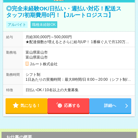
◎完全未経験OK/日払い・週払い対応！配送ス
タッフ/初期費用0円！【Jルートロジスコ】
アルバイト
職種未経験OK
月給300,000円～500,000円
給与
★配達個数が増えるとさらに給与UP！ 1番稼ぐ人で月120万ほ
ど！ ・主要都市エリア 月収55万円／週5日稼働 月収65万~112
万円／週6日稼働 ・地方郊外エリア 月収40万円／週5日稼働 月
富山県富山市
勤務地
収40万円~50万円／週6日稼働 ＜モデルイメージ＞ ■月収50万
富山県富山市
円 (27歳男性/江東区在住)※元建築関係 1日150個配達×25日勤務
Jルート株式会社
(日休み) ■月収80万円(43歳男性/墨田区在住)※元営業 1日200個
配達×25日勤務(月休み) 【試用期間】試用期間なし
シフト制
勤務時間
1日あたりの実働時間：最大8時間/日 8:00～20:00（シフト制/実
働8時間） ※週5日勤務（場所次第では週4も有り） ※配達状況
によって時間外での勤務可能性有り ※案件により多少の前後あ
日払いOK / 10名以上の大量募集
特徴
り ※配達が完了次第、帰社OKです
気になる！
応募する
詳細へ
お仕事の概要