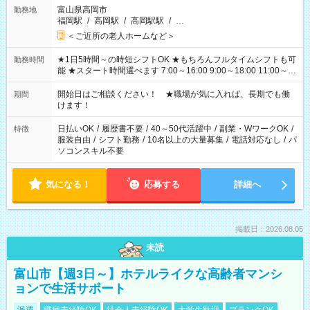
富山県高岡市
勤務地
福岡駅
/
高岡駅
/
高岡駅駅
/
…
＜ご近所の老人ホームなど＞
★1日5時間～の時短シフトOK ★もちろんフルタイムシフトも可
勤務時間
能 ★スタート時間選べます 7:00～16:00 9:00～18:00 11:00～
20:00 など 残業なし！ ※Wワークの場合、他のお仕事と合わせ
週40時間超の就業はご案内できません ※法令に基づき、週20時
開始日はご相談ください！ ★職場が気に入れば、長期でも働
期間
間以上勤務は社会保険への加入対象となります ※労働者派遣法
けます！
（日雇い派遣の原則禁止）により、短時間・短期間の就業はご
案内が難しい場合があります
日払いOK
/
履歴書不要
/
40～50代活躍中
/
副業・WワークOK
/
特徴
服装自由
/
シフト勤務
/
10名以上の大量募集
/
電話対応なし
/
パ
ソコンスキル不要
気になる！
応募する
詳細へ
掲載日：2026.08.05
未読
富山市【週3日～】ホテルライクな高齢者マンシ
ョンで生活サポート