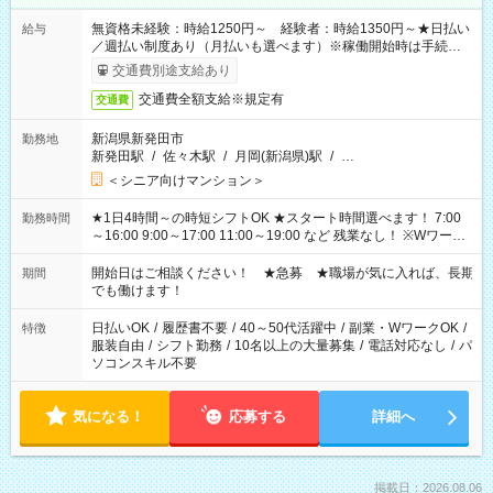
無資格未経験：時給1250円～ 経験者：時給1350円～★日払い
給与
／週払い制度あり（月払いも選べます）※稼働開始時は手続き完
了次第のお支払いとなります。
交通費別途支給あり
交通費全額支給※規定有
交通費
新潟県新発田市
勤務地
新発田駅
/
佐々木駅
/
月岡(新潟県)駅
/
…
＜シニア向けマンション＞
★1日4時間～の時短シフトOK ★スタート時間選べます！ 7:00
勤務時間
～16:00 9:00～17:00 11:00～19:00 など 残業なし！ ※Wワーク
の場合、他のお仕事と合わせ週40時間超の就業はご案内できま
せん ※法令に基づき、週20時間以上勤務は社会保険への加入対
開始日はご相談ください！ ★急募 ★職場が気に入れば、長期
期間
象となります ※労働者派遣法（日雇い派遣の原則禁止）によ
でも働けます！
り、短時間・短期間の就業はご案内が難しい場合があります
日払いOK
/
履歴書不要
/
40～50代活躍中
/
副業・WワークOK
/
特徴
服装自由
/
シフト勤務
/
10名以上の大量募集
/
電話対応なし
/
パ
ソコンスキル不要
気になる！
応募する
詳細へ
掲載日：2026.08.06