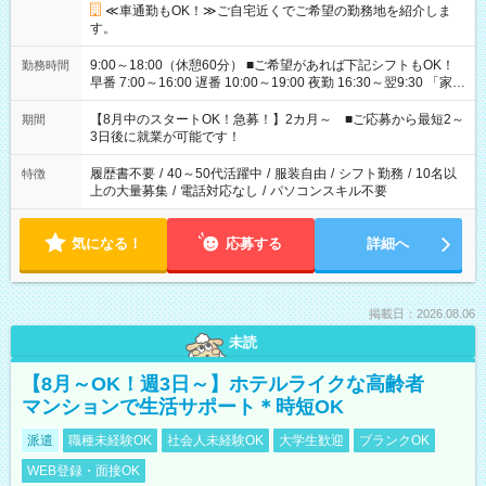
≪車通勤もOK！≫ご自宅近くでご希望の勤務地を紹介しま
す。
9:00～18:00（休憩60分） ■ご希望があれば下記シフトもOK！
勤務時間
早番 7:00～16:00 遅番 10:00～19:00 夜勤 16:30～翌9:30 「家族
と休みを合わせたい」 「余裕を持って夕飯の準備がしたい」
「できれば残業はしたくない」 など、ご希望を教えてください
【8月中のスタートOK！急募！】2カ月～ ■ご応募から最短2～
期間
ね。 ※Wワーク希望の方へ 今ご覧のお仕事で希望する勤務時間
3日後に就業が可能です！
と、もう1つのお仕事の勤務時間。 合計で週40時間を超える場
合は応募できません。
履歴書不要
/
40～50代活躍中
/
服装自由
/
シフト勤務
/
10名以
特徴
上の大量募集
/
電話対応なし
/
パソコンスキル不要
気になる！
応募する
詳細へ
掲載日：2026.08.06
未読
【8月～OK！週3日～】ホテルライクな高齢者
マンションで生活サポート＊時短OK
派遣
職種未経験OK
社会人未経験OK
大学生歓迎
ブランクOK
WEB登録・面接OK