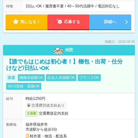
日払いOK
/
履歴書不要
/
40～50代活躍中
/
電話対応なし
特徴
気になる！
応募する
詳細へ
掲載日：2026.08.05
未読
【誰でもはじめは初心者！】梱包・出荷・仕分
けなど/日払いOK
派遣
職種未経験OK
社会人未経験OK
ブランクOK
WEB登録・面接OK
時給1250円
給与
交通費別途支給あり
交通費規定内支給
交通費
福井県福井市
勤務地
市波駅から徒歩3分
軽作業・物流・配送系