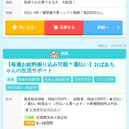
長期でお仕事できる方、大歓迎！
期間
日払いOK
/
履歴書不要
/
シフト勤務
/
電話対応なし
特徴
気になる！
応募する
詳細へ
掲載日：2026.08.04
未読
【毎週お給料振り込み可能＊週払い】おばあち
ゃんの生活サポート
派遣
職種未経験OK
社会人未経験OK
大学生歓迎
ブランクOK
WEB登録・面接OK
無資格未経験：時給1250円～ 経験者：時給1300円～★日払い
給与
／週払い制度あり（月払いも選べます）※稼働開始時は手続き完
了次第のお支払いとなります。
交通費別途支給あり
交通費支給※規定有
交通費
5～10万円
月収例