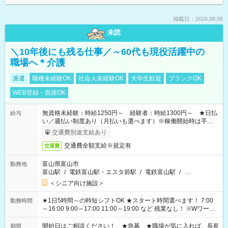
掲載日：2026.08.06
未読
＼10年後にも残る仕事／～60代も現役活躍中の
職場へ＊介護
派遣
職種未経験OK
社会人未経験OK
大学生歓迎
ブランクOK
WEB登録・面接OK
無資格未経験：時給1250円～ 経験者：時給1300円～ ★日払
給与
い／週払い制度あり（月払いも選べます）※稼働開始時は手続き
完了次第のお支払いとなります。
交通費別途支給あり
交通費全額支給※規定有
交通費
富山県富山市
勤務地
富山駅
/
電鉄富山駅・エスタ前駅
/
電鉄富山駅
/
…
＜シニア向け施設＞
★1日5時間～の時短シフトOK ★スタート時間選べます！ 7:00
勤務時間
～16:00 9:00～17:00 11:00～19:00 など 残業なし！ ※Wワーク
の場合、他のお仕事と合わせ週40時間超の就業はご案内できま
せん ※法令に基づき、週20時間以上勤務は社会保険への加入対
開始日はご相談ください！ ★急募 ★職場が気に入れば、長期
期間