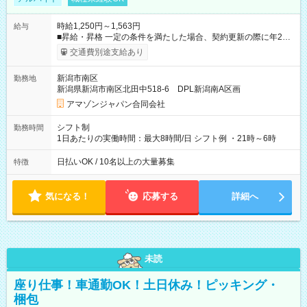
時給1,250円～1,563円
給与
■昇給・昇格 一定の条件を満たした場合、契約更新の際に年2回
まで昇給の機会があります。 ■正社員登用制度あり ※月末締/翌
交通費別途支給あり
月25日支払い ※時間外手当、別途支給 ※深夜割増賃金 (22:00～
翌5:00までは時給が25%UPします) ☆給与前払い制度有！
新潟市南区
勤務地
☆Amazon直雇用で安定して働けます！ 【試用期間】試用期間
新潟県新潟市南区北田中518-6 DPL新潟南A区画
あり 試用期間の長さ：1週間 雇用形態、給与は本採用時と同じ
です。
アマゾンジャパン合同会社
シフト制
勤務時間
1日あたりの実働時間：最大8時間/日 シフト例 ・21時～6時
日払いOK / 10名以上の大量募集
特徴
気になる！
応募する
詳細へ
未読
座り仕事！車通勤OK！土日休み！ピッキング・
梱包