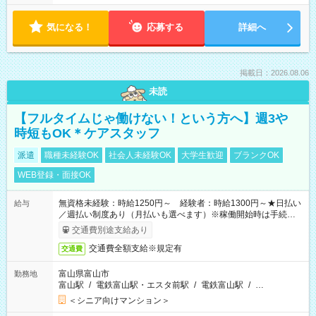
気になる！
応募する
詳細へ
掲載日：2026.08.06
未読
【フルタイムじゃ働けない！という方へ】週3や
時短もOK＊ケアスタッフ
派遣
職種未経験OK
社会人未経験OK
大学生歓迎
ブランクOK
WEB登録・面接OK
無資格未経験：時給1250円～ 経験者：時給1300円～★日払い
給与
／週払い制度あり（月払いも選べます）※稼働開始時は手続き完
了次第のお支払いとなります。
交通費別途支給あり
交通費全額支給※規定有
交通費
富山県富山市
勤務地
富山駅
/
電鉄富山駅・エスタ前駅
/
電鉄富山駅
/
…
＜シニア向けマンション＞