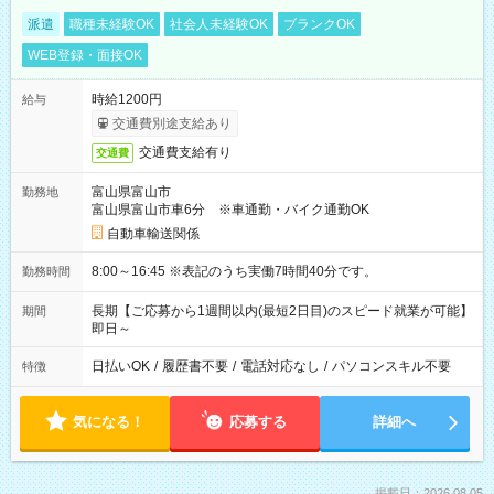
派遣
職種未経験OK
社会人未経験OK
ブランクOK
WEB登録・面接OK
時給1200円
給与
交通費別途支給あり
交通費支給有り
交通費
富山県富山市
勤務地
富山県富山市車6分 ※車通勤・バイク通勤OK
自動車輸送関係
8:00～16:45 ※表記のうち実働7時間40分です。
勤務時間
長期【ご応募から1週間以内(最短2日目)のスピード就業が可能】
期間
即日～
日払いOK
/
履歴書不要
/
電話対応なし
/
パソコンスキル不要
特徴
気になる！
応募する
詳細へ
掲載日：2026.08.05