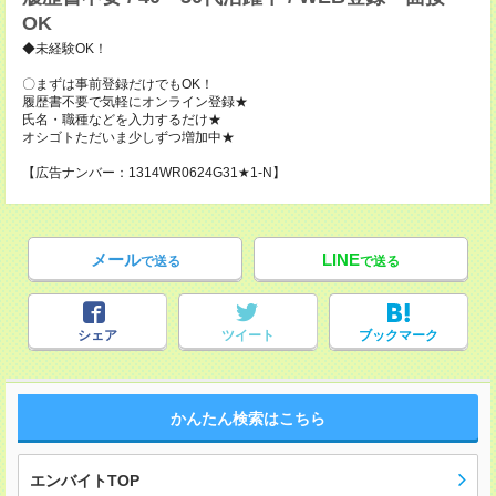
OK
◆未経験OK！
〇まずは事前登録だけでもOK！
履歴書不要で気軽にオンライン登録★
氏名・職種などを入力するだけ★
オシゴトただいま少しずつ増加中★
【広告ナンバー：1314WR0624G31★1-N】
メール
LINE
で送る
で送る
シェア
ツイート
ブックマーク
かんたん検索はこちら
エンバイトTOP