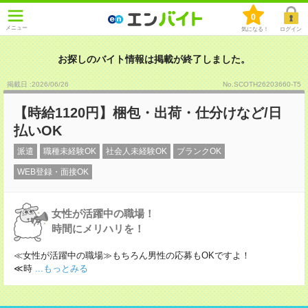
0
メニュー
気になる！
ログイン
お探しのバイト情報は掲載が終了しました。
掲載日 :2026
/
06
/
26
No.SCOTH26203660-T5
【時給1120円】梱包・出荷・仕分けなど/日
払いOK
派遣
職種未経験OK
社会人未経験OK
ブランクOK
WEB登録・面接OK
女性が活躍中の職場！
時間にメリハリを！
≪女性が活躍中の職場≫もちろん男性の応募もOKですよ！
≪時
...もっとみる