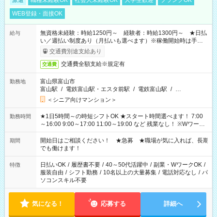
派遣
職種未経験OK
社会人未経験OK
大学生歓迎
ブランクOK
WEB登録・面接OK
無資格未経験：時給1250円～ 経験者：時給1300円～ ★日払
給与
い／週払い制度あり（月払いも選べます）※稼働開始時は手続き
完了次第のお支払いとなります。
交通費別途支給あり
交通費全額支給※規定有
交通費
富山県富山市
勤務地
富山駅
/
電鉄富山駅・エスタ前駅
/
電鉄富山駅
/
…
＜シニア向けマンション＞
★1日5時間～の時短シフトOK ★スタート時間選べます！ 7:00
勤務時間
～16:00 9:00～17:00 11:00～19:00 など 残業なし！ ※Wワーク
の場合、他のお仕事と合わせ週40時間超の就業はご案内できま
せん ※法令に基づき、週20時間以上勤務は社会保険への加入対
開始日はご相談ください！ ★急募 ★職場が気に入れば、長期
期間
象となります ※労働者派遣法（日雇い派遣の原則禁止）によ
でも働けます！
り、短時間・短期間の就業はご案内が難しい場合があります
日払いOK
/
履歴書不要
/
40～50代活躍中
/
副業・WワークOK
/
特徴
服装自由
/
シフト勤務
/
10名以上の大量募集
/
電話対応なし
/
パ
ソコンスキル不要
気になる！
応募する
詳細へ