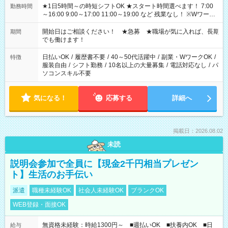
★1日5時間～の時短シフトOK ★スタート時間選べます！ 7:00
勤務時間
～16:00 9:00～17:00 11:00～19:00 など 残業なし！ ※Wワーク
の場合、他のお仕事と合わせ週40時間超の就業はご案内できま
せん ※法令に基づき、週20時間以上勤務は社会保険への加入対
開始日はご相談ください！ ★急募 ★職場が気に入れば、長期
期間
象となります ※労働者派遣法（日雇い派遣の原則禁止）によ
でも働けます！
り、短時間・短期間の就業はご案内が難しい場合があります
日払いOK
/
履歴書不要
/
40～50代活躍中
/
副業・WワークOK
/
特徴
服装自由
/
シフト勤務
/
10名以上の大量募集
/
電話対応なし
/
パ
ソコンスキル不要
気になる！
応募する
詳細へ
掲載日：2026.08.02
未読
説明会参加で全員に【現金2千円相当プレゼン
ト】生活のお手伝い
派遣
職種未経験OK
社会人未経験OK
ブランクOK
WEB登録・面接OK
無資格未経験：時給1300円～ ■週払いOK ■扶養内OK ■日
給与