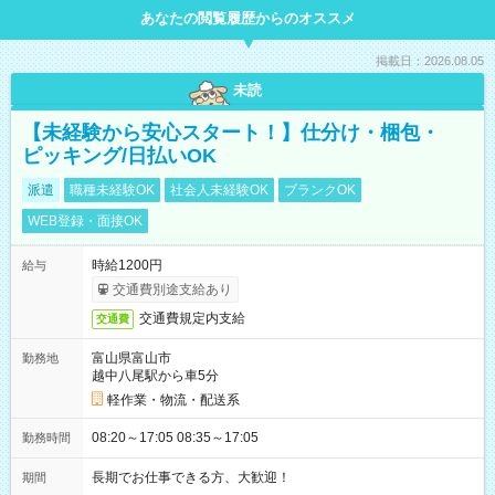
あなたの閲覧履歴からのオススメ
掲載日：2026.08.05
未読
【未経験から安心スタート！】仕分け・梱包・
ピッキング/日払いOK
派遣
職種未経験OK
社会人未経験OK
ブランクOK
WEB登録・面接OK
時給1200円
給与
交通費別途支給あり
交通費規定内支給
交通費
富山県富山市
勤務地
越中八尾駅から車5分
軽作業・物流・配送系
08:20～17:05 08:35～17:05
勤務時間
長期でお仕事できる方、大歓迎！
期間