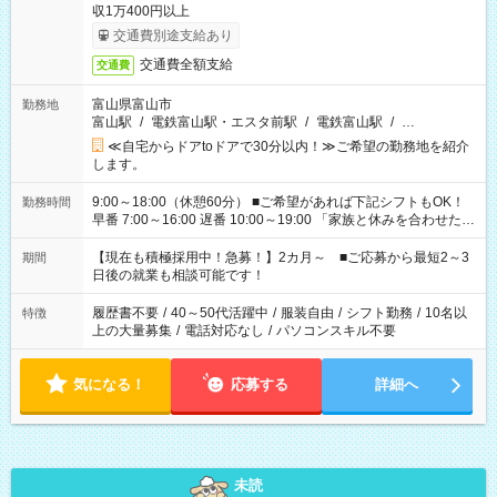
収1万400円以上
交通費別途支給あり
交通費全額支給
交通費
富山県富山市
勤務地
富山駅
/
電鉄富山駅・エスタ前駅
/
電鉄富山駅
/
…
≪自宅からドアtoドアで30分以内！≫ご希望の勤務地を紹介
します。
9:00～18:00（休憩60分） ■ご希望があれば下記シフトもOK！
勤務時間
早番 7:00～16:00 遅番 10:00～19:00 「家族と休みを合わせた
い」 「余裕を持って夕飯の準備がしたい」 「できれば残業はし
たくない」 など、ご希望を教えてくださいね。 ※Wワーク希望
【現在も積極採用中！急募！】2カ月～ ■ご応募から最短2～3
期間
の方へ 今ご覧のお仕事で希望する勤務時間と、もう1つのお仕事
日後の就業も相談可能です！
の勤務時間。 合計で週40時間を超える場合は応募できません。
履歴書不要
/
40～50代活躍中
/
服装自由
/
シフト勤務
/
10名以
特徴
上の大量募集
/
電話対応なし
/
パソコンスキル不要
気になる！
応募する
詳細へ
未読