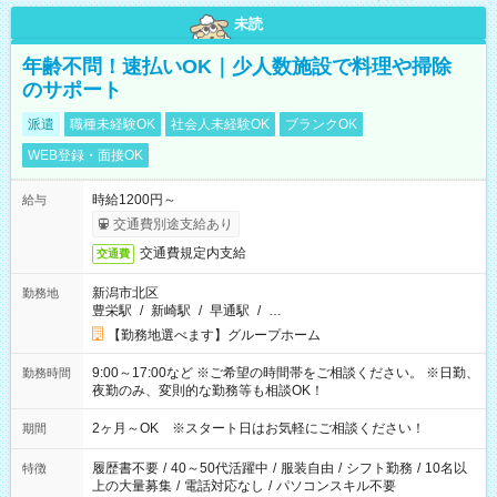
未読
年齢不問！速払いOK｜少人数施設で料理や掃除
のサポート
派遣
職種未経験OK
社会人未経験OK
ブランクOK
WEB登録・面接OK
時給1200円～
給与
交通費別途支給あり
交通費規定内支給
交通費
新潟市北区
勤務地
豊栄駅
/
新崎駅
/
早通駅
/
…
【勤務地選べます】グループホーム
9:00～17:00など ※ご希望の時間帯をご相談ください。 ※日勤、
勤務時間
夜勤のみ、変則的な勤務等も相談OK！
2ヶ月～OK ※スタート日はお気軽にご相談ください！
期間
履歴書不要
/
40～50代活躍中
/
服装自由
/
シフト勤務
/
10名以
特徴
上の大量募集
/
電話対応なし
/
パソコンスキル不要