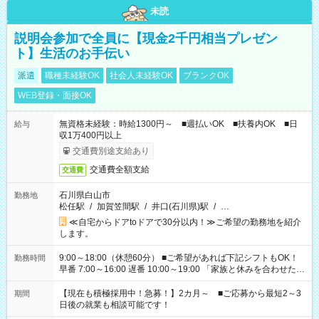
未読
説明会参加で全員に【現金2千円相当プレゼン
ト】生活のお手伝い
派遣
職種未経験OK
社会人未経験OK
ブランクOK
WEB登録・面接OK
無資格未経験：時給1300円～ ■週払いOK ■扶養内OK ■日
給与
収1万400円以上
交通費別途支給あり
交通費全額支給
交通費
石川県白山市
勤務地
松任駅
/
加賀笠間駅
/
井口(石川県)駅
/
…
≪自宅からドアtoドアで30分以内！≫ご希望の勤務地を紹介
します。
9:00～18:00（休憩60分） ■ご希望があれば下記シフトもOK！
勤務時間
早番 7:00～16:00 遅番 10:00～19:00 「家族と休みを合わせた
い」 「余裕を持って夕飯の準備がしたい」 「できれば残業はし
たくない」 など、ご希望を教えてくださいね。 ※Wワーク希望
【現在も積極採用中！急募！】2カ月～ ■ご応募から最短2～3
期間
の方へ 今ご覧のお仕事で希望する勤務時間と、もう1つのお仕事
日後の就業も相談可能です！
の勤務時間。 合計で週40時間を超える場合は応募できません。