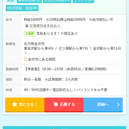
派遣
職種未経験OK
社会人未経験OK
ブランクOK
WEB登録・面接OK
時給1600円 ※22時以降は時給2000円 ※給与前払い可
給与
交通費別途支給あり
支給あります！※規定あり
交通費
石川県金沢市
勤務地
東金沢駅から車4分
/
七ツ屋駅から車7分
/
金沢駅から車11分
/
…
金沢市にある病院
【準夜勤】 16:00～23:00（休憩45分／実働6.25時間）
勤務時間
即日～長期 ※試用期間：2カ月間
期間
40～50代活躍中
/
電話対応なし
/
パソコンスキル不要
特徴
気になる！
応募する
詳細へ