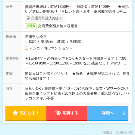
無資格未経験：時給1350円～ 経験者：時給1400円～ ★日払
給与
い／週払い制度あり（月払いも選べます）※稼働開始時は手続き
完了次第のお支払いとなります。
交通費別途支給あり
交通費全額支給※規定有
交通費
石川県小松市
勤務地
小松駅
/
粟津(石川県)駅
/
明峰駅
＜シニア向けマンション＞
★1日4時間～の時短シフトOK ★スタート時間選べます！ 7:00
勤務時間
～16:00 9:00～17:00 11:00～19:00 など 残業なし！ ※Wワーク
の場合、他のお仕事と合わせ週40時間超の就業はご案内できま
せん ※法令に基づき、週20時間以上勤務は社会保険への加入対
開始日はご相談ください！ ★急募 ★職場が気に入れば、長期
期間
象となります ※労働者派遣法（日雇い派遣の原則禁止）によ
でも働けます！
り、短時間・短期間の就業はご案内が難しい場合があります
日払いOK
/
履歴書不要
/
40～50代活躍中
/
副業・WワークOK
/
特徴
服装自由
/
シフト勤務
/
10名以上の大量募集
/
電話対応なし
/
パ
ソコンスキル不要
気になる！
応募する
詳細へ
掲載日：2026.08.03