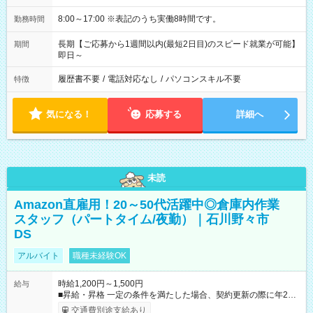
8:00～17:00 ※表記のうち実働8時間です。
勤務時間
長期【ご応募から1週間以内(最短2日目)のスピード就業が可能】
期間
即日～
履歴書不要
/
電話対応なし
/
パソコンスキル不要
特徴
気になる！
応募する
詳細へ
未読
Amazon直雇用！20～50代活躍中◎倉庫内作業
スタッフ（パートタイム/夜勤）｜石川野々市
DS
アルバイト
職種未経験OK
時給1,200円～1,500円
給与
■昇給・昇格 一定の条件を満たした場合、契約更新の際に年2回
まで昇給の機会があります。 ■正社員登用制度あり ※月末締/翌
交通費別途支給あり