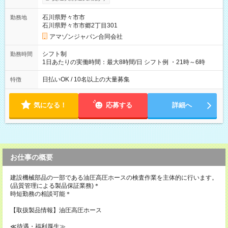
月25日支払い ※時間外手当、別途支給 ※深夜割増賃金 (22:00～
翌5:00までは時給が25%UPします) ☆給与前払い制度有！
石川県野々市市
勤務地
☆Amazon直雇用で安定して働けます！ 【試用期間】試用期間
石川県野々市市郷2丁目301
あり 試用期間の長さ：1週間 雇用形態、給与は本採用時と同じ
です。
アマゾンジャパン合同会社
シフト制
勤務時間
1日あたりの実働時間：最大8時間/日 シフト例 ・21時～6時
日払いOK / 10名以上の大量募集
特徴
気になる！
応募する
詳細へ
お仕事の概要
建設機械部品の一部である油圧高圧ホースの検査作業を主体的に行います。
(品質管理による製品保証業務)＊
時短勤務の相談可能＊
【取扱製品情報】油圧高圧ホース
≪待遇・福利厚生≫