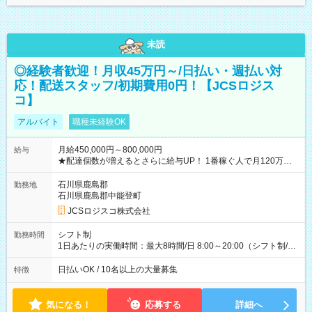
未読
◎経験者歓迎！月収45万円～/日払い・週払い対
応！配送スタッフ/初期費用0円！【JCSロジス
コ】
アルバイト
職種未経験OK
月給450,000円～800,000円
給与
★配達個数が増えるとさらに給与UP！ 1番稼ぐ人で月120万ほ
ど！ ・主要都市エリア 月収55万円／週5日稼働 月収65万~112
万円／週6日稼働 ・地方郊外エリア 月収40万円／週5日稼働 月
石川県鹿島郡
勤務地
収40万円~50万円／週6日稼働 ＜モデルイメージ＞ ■月収50万
石川県鹿島郡中能登町
円 (27歳男性/江東区在住)※元建築関係 1日150個配達×25日勤務
JCSロジスコ株式会社
(日休み) ■月収80万円(43歳男性/墨田区在住)※元営業 1日200個
配達×25日勤務(月休み) 【試用期間】試用期間なし
シフト制
勤務時間
1日あたりの実働時間：最大8時間/日 8:00～20:00（シフト制/実
働8時間） ※週5日勤務（場所次第では週4も有り） ※配達状況
によって時間外での勤務可能性有り ※案件により多少の前後あ
日払いOK / 10名以上の大量募集
特徴
り ※配達が完了次第、帰社OKです
気になる！
応募する
詳細へ