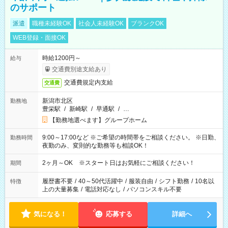
のサポート
派遣
職種未経験OK
社会人未経験OK
ブランクOK
WEB登録・面接OK
時給1200円～
給与
交通費別途支給あり
交通費規定内支給
交通費
新潟市北区
勤務地
豊栄駅
/
新崎駅
/
早通駅
/
…
【勤務地選べます】グループホーム
9:00～17:00など ※ご希望の時間帯をご相談ください。 ※日勤、
勤務時間
夜勤のみ、変則的な勤務等も相談OK！
2ヶ月～OK ※スタート日はお気軽にご相談ください！
期間
履歴書不要
/
40～50代活躍中
/
服装自由
/
シフト勤務
/
10名以
特徴
上の大量募集
/
電話対応なし
/
パソコンスキル不要
気になる！
応募する
詳細へ