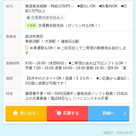
無資格未経験：時給1250円～ ■週払いOK ■扶養内OK ■日
給与
収1万円以上
交通費別途支給あり
交通費全額支給（ガソリン代もOK！）
交通費
新潟市東区
勤務地
東新潟駅
/
大形駅
/
越後石山駅
≪車通勤もOK！≫ご自宅近くでご希望の勤務地を紹介しま
す。
9:00～18:00（休憩60分） ■ご希望があれば下記シフトもOK！
勤務時間
早番 7:00～16:00 遅番 10:00～19:00 夜勤 16:30～翌9:30 「家族
と休みを合わせたい」 「余裕を持って夕飯の準備がしたい」
「できれば残業はしたくない」 など、ご希望を教えてください
【8月中のスタートOK！急募！】2カ月～ ■ご応募から最短2～
期間
ね。 ※Wワーク希望の方へ 今ご覧のお仕事で希望する勤務時間
3日後に就業が可能です！
と、もう1つのお仕事の勤務時間。 合計で週40時間を超える場
合は応募できません。
履歴書不要
/
40～50代活躍中
/
服装自由
/
シフト勤務
/
10名以
特徴
上の大量募集
/
電話対応なし
/
パソコンスキル不要
気になる！
応募する
詳細へ
掲載日：2026.08.05