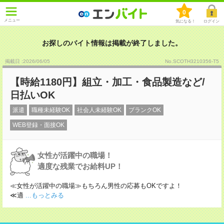
0
メニュー
気になる！
ログイン
お探しのバイト情報は掲載が終了しました。
掲載日 :2026
/
06
/
05
No.SCOTH3210356-T5
【時給1180円】組立・加工・食品製造など/
日払いOK
派遣
職種未経験OK
社会人未経験OK
ブランクOK
WEB登録・面接OK
女性が活躍中の職場！
適度な残業でお給料UP！
≪女性が活躍中の職場≫もちろん男性の応募もOKですよ！
≪適
...もっとみる