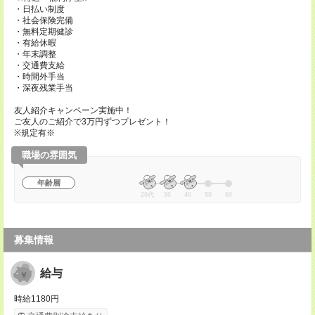
・日払い制度
・社会保険完備
・無料定期健診
・有給休暇
・年末調整
・交通費支給
・時間外手当
・深夜残業手当
友人紹介キャンペーン実施中！
ご友人のご紹介で3万円ずつプレゼント！
※規定有※
職場の雰囲気
年齢層
20代
30
40
50
60
募集情報
給与
時給1180円