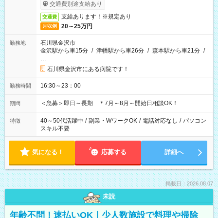
交通費別途支給あり
支給あります！※規定あり
交通費
20～25万円
月収例
石川県金沢市
勤務地
金沢駅から車15分
/
津幡駅から車26分
/
森本駅から車21分
/
…
石川県金沢市にある病院です！
16:30～23：00
勤務時間
＜急募＞即日～長期 ＊7月～8月～開始日相談OK！
期間
40～50代活躍中
/
副業・WワークOK
/
電話対応なし
/
パソコン
特徴
スキル不要
気になる！
応募する
詳細へ
掲載日：2026.08.07
未読
年齢不問！速払いOK｜少人数施設で料理や掃除