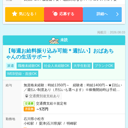
気になる！
応募する
詳細へ
掲載日：2026.08.03
未読
【毎週お給料振り込み可能＊週払い】おばあち
ゃんの生活サポート
派遣
職種未経験OK
社会人未経験OK
大学生歓迎
ブランクOK
WEB登録・面接OK
無資格未経験：時給1350円～ 経験者：時給1400円～★日払い
給与
／週払い制度あり（月払いも選べます）※稼働開始時は手続き完
了次第のお支払いとなります。
交通費別途支給あり
交通費支給※規定有
交通費
～5万円
月収例
石川県小松市
勤務地
小松駅
/
粟津(石川県)駅
/
明峰駅