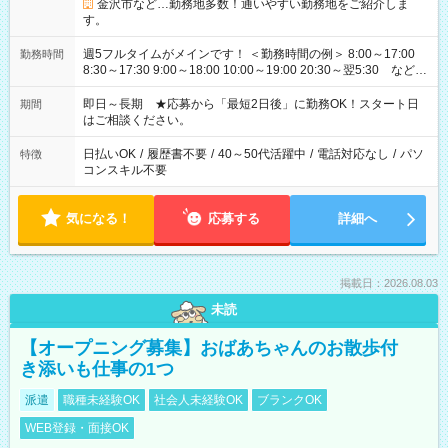
金沢市など…勤務地多数！通いやすい勤務地をご紹介しま
す。
週5フルタイムがメインです！ ＜勤務時間の例＞ 8:00～17:00
勤務時間
8:30～17:30 9:00～18:00 10:00～19:00 20:30～翌5:30 など ★
その他にも勤務時間多数！ 日勤のみ、残業なし、交替制など
ご希望を教えてください！
即日～長期 ★応募から「最短2日後」に勤務OK！スタート日
期間
はご相談ください。
日払いOK
/
履歴書不要
/
40～50代活躍中
/
電話対応なし
/
パソ
特徴
コンスキル不要
気になる！
応募する
詳細へ
掲載日：2026.08.03
未読
【オープニング募集】おばあちゃんのお散歩付
き添いも仕事の1つ
派遣
職種未経験OK
社会人未経験OK
ブランクOK
WEB登録・面接OK