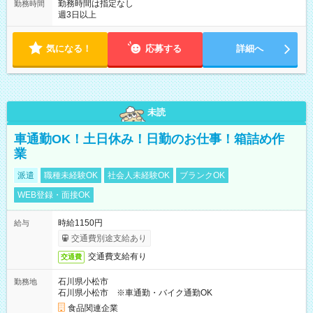
勤務時間は指定なし
勤務時間
週3日以上
気になる！
応募する
詳細へ
未読
車通勤OK！土日休み！日勤のお仕事！箱詰め作
業
派遣
職種未経験OK
社会人未経験OK
ブランクOK
WEB登録・面接OK
時給1150円
給与
交通費別途支給あり
交通費支給有り
交通費
石川県小松市
勤務地
石川県小松市 ※車通勤・バイク通勤OK
食品関連企業