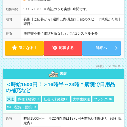
9:00～18:00 ※表記のうち実働8時間です。
勤務時間
長期【ご応募から1週間以内(最短2日目)のスピード就業が可能】
期間
即日～
履歴書不要
/
電話対応なし
/
パソコンスキル不要
特徴
気になる！
応募する
詳細へ
掲載日：2026.08.02
未読
＜時給1500円！＞16時半～23時＊病院で日用品
の補充など
派遣
職種未経験OK
社会人未経験OK
大学生歓迎
ブランクOK
WEB登録・面接OK
時給1500円～ ※22時以降は1875円★前払い制度あり（会社規
給与
定内）