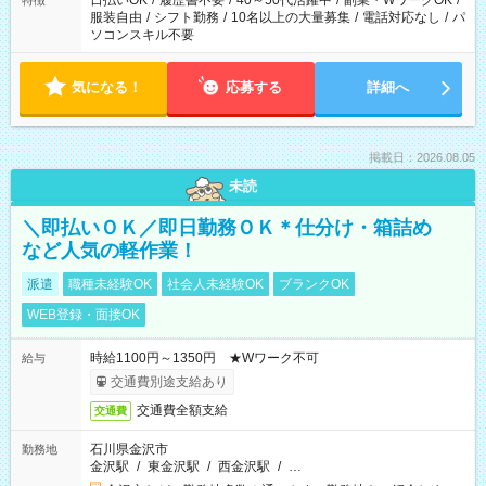
日払いOK
/
履歴書不要
/
40～50代活躍中
/
副業・WワークOK
/
特徴
服装自由
/
シフト勤務
/
10名以上の大量募集
/
電話対応なし
/
パ
ソコンスキル不要
気になる！
応募する
詳細へ
掲載日：2026.08.05
未読
＼即払いＯＫ／即日勤務ＯＫ＊仕分け・箱詰め
など人気の軽作業！
派遣
職種未経験OK
社会人未経験OK
ブランクOK
WEB登録・面接OK
時給1100円～1350円 ★Wワーク不可
給与
交通費別途支給あり
交通費全額支給
交通費
石川県金沢市
勤務地
金沢駅
/
東金沢駅
/
西金沢駅
/
…