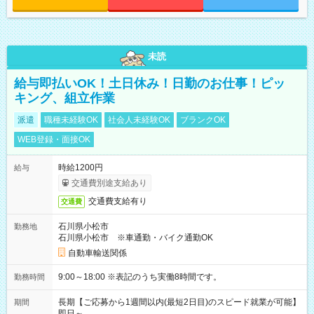
未読
給与即払いOK！土日休み！日勤のお仕事！ピッ
キング、組立作業
派遣
職種未経験OK
社会人未経験OK
ブランクOK
WEB登録・面接OK
時給1200円
給与
交通費別途支給あり
交通費支給有り
交通費
石川県小松市
勤務地
石川県小松市 ※車通勤・バイク通勤OK
自動車輸送関係
9:00～18:00 ※表記のうち実働8時間です。
勤務時間
長期【ご応募から1週間以内(最短2日目)のスピード就業が可能】
期間
即日～