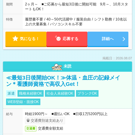
したくない」 など、あなたのご希望に沿ったお仕事をご紹介し
2ヶ月～ ■ご応募から最短3日後に開始可能 9月～、10月スタ
期間
ます！ ※Wワーク希望の方へ 今ご覧のお仕事で希望する勤務時
ートもOK！
間と、もう1つのお仕事の勤務時間。 合計で週40時間を超える
場合は応募できません
履歴書不要
/
40～50代活躍中
/
服装自由
/
シフト勤務
/
10名以
特徴
上の大量募集
/
パソコンスキル不要
気になる！
応募する
詳細へ
掲載日：2026.08.07
未読
≪最短3日後開始OK！≫体温・血圧の記録メイ
ン＊看護師資格で高収入Get！
派遣
職種未経験OK
社会人未経験OK
ブランクOK
WEB登録・面接OK
時給1900円～ ■週払いOK ■日収1万5200円以上
給与
交通費別途支給あり
交通費全額支給
交通費