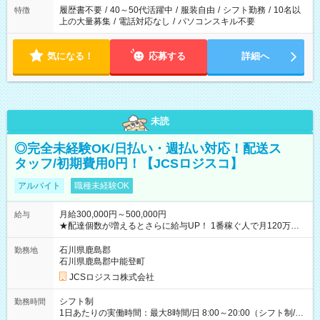
履歴書不要
/
40～50代活躍中
/
服装自由
/
シフト勤務
/
10名以
特徴
上の大量募集
/
電話対応なし
/
パソコンスキル不要
気になる！
応募する
詳細へ
未読
◎完全未経験OK/日払い・週払い対応！配送ス
タッフ/初期費用0円！【JCSロジスコ】
アルバイト
職種未経験OK
月給300,000円～500,000円
給与
★配達個数が増えるとさらに給与UP！ 1番稼ぐ人で月120万ほ
ど！ ・主要都市エリア 月収55万円／週5日稼働 月収65万~112
万円／週6日稼働 ・地方郊外エリア 月収40万円／週5日稼働 月
石川県鹿島郡
勤務地
収40万円~50万円／週6日稼働 ＜モデルイメージ＞ ■月収50万
石川県鹿島郡中能登町
円 (27歳男性/江東区在住)※元建築関係 1日150個配達×25日勤務
JCSロジスコ株式会社
(日休み) ■月収80万円(43歳男性/墨田区在住)※元営業 1日200個
配達×25日勤務(月休み) 【試用期間】試用期間なし
シフト制
勤務時間
1日あたりの実働時間：最大8時間/日 8:00～20:00（シフト制/実