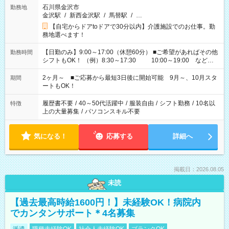
石川県金沢市
勤務地
金沢駅
/
新西金沢駅
/
馬替駅
/
…
【自宅からドアtoドアで30分以内】介護施設でのお仕事。勤
務地選べます！
【日勤のみ】9:00～17:00（休憩60分） ■ご希望があればその他
勤務時間
シフトもOK！ （例）8:30～17:30 10:00～19:00 など
「家族とお休みを合わせたい」 「できれば残業はしたくない」
など、あなたのご希望に沿ったお仕事をご紹介します！ ※Wワ
2ヶ月～ ■ご応募から最短3日後に開始可能 9月～、10月スタ
期間
ーク希望の方へ 今ご覧のお仕事で希望する勤務時間と、もう1つ
ートもOK！
のお仕事の勤務時間。 合計で週40時間を超える場合は応募でき
ません
履歴書不要
/
40～50代活躍中
/
服装自由
/
シフト勤務
/
10名以
特徴
上の大量募集
/
パソコンスキル不要
気になる！
応募する
詳細へ
掲載日：2026.08.05
未読
【過去最高時給1600円！】未経験OK！病院内
でカンタンサポート＊4名募集