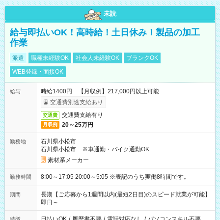
未読
給与即払いOK！高時給！土日休み！製品の加工
作業
派遣
職種未経験OK
社会人未経験OK
ブランクOK
WEB登録・面接OK
時給1400円 【月収例】217,000円以上可能
給与
交通費別途支給あり
交通費支給有り
交通費
20～25万円
月収例
石川県小松市
勤務地
石川県小松市 ※車通勤・バイク通勤OK
素材系メーカー
8:00～17:05 20:00～5:05 ※表記のうち実働8時間です。
勤務時間
長期【ご応募から1週間以内(最短2日目)のスピード就業が可能】
期間
即日～
日払いOK
/
履歴書不要
/
電話対応なし
/
パソコンスキル不要
特徴