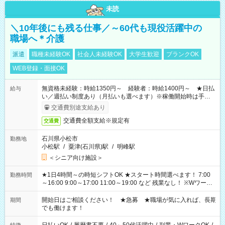
未読
＼10年後にも残る仕事／～60代も現役活躍中の
職場へ＊介護
派遣
職種未経験OK
社会人未経験OK
大学生歓迎
ブランクOK
WEB登録・面接OK
無資格未経験：時給1350円～ 経験者：時給1400円～ ★日払
給与
い／週払い制度あり（月払いも選べます）※稼働開始時は手続き
完了次第のお支払いとなります。
交通費別途支給あり
交通費全額支給※規定有
交通費
石川県小松市
勤務地
小松駅
/
粟津(石川県)駅
/
明峰駅
＜シニア向け施設＞
★1日4時間～の時短シフトOK ★スタート時間選べます！ 7:00
勤務時間
～16:00 9:00～17:00 11:00～19:00 など 残業なし！ ※Wワーク
の場合、他のお仕事と合わせ週40時間超の就業はご案内できま
せん ※法令に基づき、週20時間以上勤務は社会保険への加入対
開始日はご相談ください！ ★急募 ★職場が気に入れば、長期
期間
象となります ※労働者派遣法（日雇い派遣の原則禁止）によ
でも働けます！
り、短時間・短期間の就業はご案内が難しい場合があります