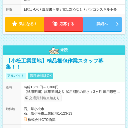
日払いOK
/
履歴書不要
/
電話対応なし
/
パソコンスキル不要
特徴
気になる！
応募する
詳細へ
未読
【小松工業団地】検品梱包作業スタッフ募
集！！
アルバイト
職種未経験OK
時給1,250円～1,300円
給与
【試用期間】試用期間あり 試用期間の長さ：3ヶ月 雇用形態、
給与は本採用時と同じです。
交通費別途支給あり
石川県小松市
勤務地
石川県小松市工業団地1-123-13
株式会社CTC物流