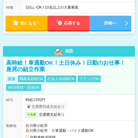
働8時間） ※週5日勤務（場所次第では週4も有り） ※配達状況
によって時間外での勤務可能性有り ※案件により多少の前後あ
日払いOK / 10名以上の大量募集
特徴
り ※配達が完了次第、帰社OKです
気になる！
応募する
詳細へ
未読
高時給！車通勤OK！土日休み！日勤のお仕事！
座席の組立作業
派遣
職種未経験OK
社会人未経験OK
ブランクOK
WEB登録・面接OK
時給1350円
給与
交通費別途支給あり
交通費支給有り
交通費
石川県小松市
勤務地
石川県小松市 ※車通勤・バイク通勤OK
自動車輸送関係