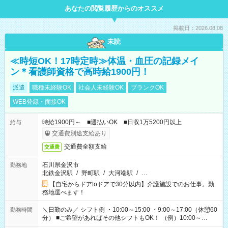
あなたの閲覧履歴からのオススメ
掲載日：2026.08.08
未読
≪時短OK！17時定時≫体温・血圧の記録メイ
ン＊看護師資格で高時給1900円！
派遣
職種未経験OK
社会人未経験OK
ブランクOK
WEB登録・面接OK
時給1900円～ ■週払いOK ■日収1万5200円以上
給与
交通費別途支給あり
交通費全額支給
交通費
石川県金沢市
勤務地
北鉄金沢駅
/
野町駅
/
大河端駅
/
…
【自宅からドアtoドアで30分以内】介護施設でのお仕事。勤
務地選べます！
＼日勤のみ／ シフト例 ・10:00～15:00 ・9:00～17:00（休憩60
勤務時間
分） ■ご希望があればその他シフトもOK！ （例）10:00～
19:00 など 「家族とお休みを合わせたい」 「できれば残業は