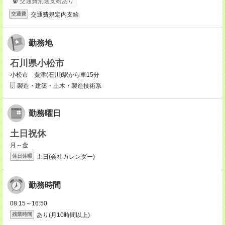
交通費別途支給あり
交通費規定内支給
交通費
勤務地
石川県小松市
小松市 粟津(石川)駅から車15分
製造・建築・土木・製造技術系
勤務曜日
土日祝休
月～金
土日(会社カレンダー)
休日休暇
勤務時間
08:15～16:50
あり(月10時間以上)
残業時間