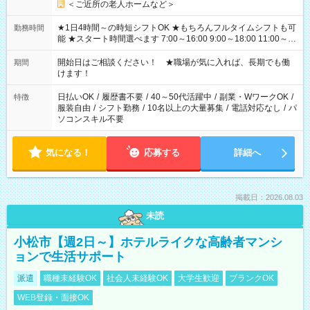
＜ご近所の老人ホームなど＞
★1日4時間～の時短シフトOK ★もちろんフルタイムシフトも可
勤務時間
能 ★スタート時間選べます 7:00～16:00 9:00～18:00 11:00～
20:00 など 残業なし！ ※Wワークの場合、他のお仕事と合わせ
週40時間超の就業はご案内できません ※法令に基づき、週20時
開始日はご相談ください！ ★職場が気に入れば、長期でも働
期間
間以上勤務は社会保険への加入対象となります ※労働者派遣法
けます！
（日雇い派遣の原則禁止）により、短時間・短期間の就業はご
案内が難しい場合があります
日払いOK
/
履歴書不要
/
40～50代活躍中
/
副業・WワークOK
/
特徴
服装自由
/
シフト勤務
/
10名以上の大量募集
/
電話対応なし
/
パ
ソコンスキル不要
気になる！
応募する
詳細へ
掲載日：2026.08.03
未読
小松市【週2日～】ホテルライクな高齢者マンシ
ョンで生活サポート
派遣
職種未経験OK
社会人未経験OK
大学生歓迎
ブランクOK
WEB登録・面接OK