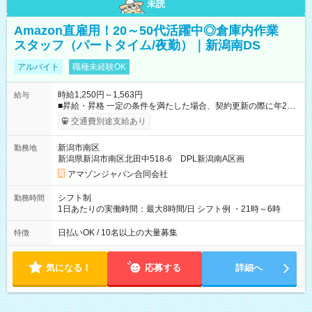
未読
Amazon直雇用！20～50代活躍中◎倉庫内作業
スタッフ（パートタイム/夜勤）｜新潟南DS
アルバイト
職種未経験OK
時給1,250円～1,563円
給与
■昇給・昇格 一定の条件を満たした場合、契約更新の際に年2回
まで昇給の機会があります。 ■正社員登用制度あり ※月末締/翌
交通費別途支給あり
月25日支払い ※時間外手当、別途支給 ※深夜割増賃金 (22:00～
翌5:00までは時給が25%UPします) ☆給与前払い制度有！
新潟市南区
勤務地
☆Amazon直雇用で安定して働けます！ 【試用期間】試用期間
新潟県新潟市南区北田中518-6 DPL新潟南A区画
あり 試用期間の長さ：1週間 雇用形態、給与は本採用時と同じ
です。
アマゾンジャパン合同会社
シフト制
勤務時間
1日あたりの実働時間：最大8時間/日 シフト例 ・21時～6時
日払いOK / 10名以上の大量募集
特徴
気になる！
応募する
詳細へ