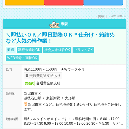
掲載日：2026.08.06
未読
＼即払いＯＫ／即日勤務ＯＫ＊仕分け・箱詰め
など人気の軽作業！
派遣
職種未経験OK
社会人未経験OK
ブランクOK
WEB登録・面接OK
時給1100円～1500円 ★Wワーク不可
給与
交通費別途支給あり
交通費全額支給
交通費
新潟市東区
勤務地
越後石山駅
/
東新潟駅
/
大形駅
新潟市東区など…勤務地多数！通いやすい勤務地をご紹介し
ます。
週5フルタイムがメインです！ ＜勤務時間の例＞ 8:00～17:00
勤務時間
8:30～17:30 9:00～18:00 10:00～19:00 20:30～翌5:30 など ★
その他にも勤務時間多数！ 日勤のみ、残業なし、交替制など