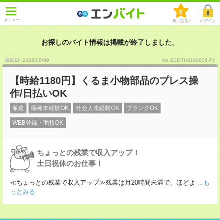
0
メニュー
気になる！
ログイン
お探しのバイト情報は掲載が終了しました。
掲載日 :2026
/
06
/
09
No.SCOTH3190606-T4
【時給1180円】くるま小物部品のプレス操
作/日払いOK
派遣
職種未経験OK
社会人未経験OK
ブランクOK
WEB登録・面接OK
ちょっとの残業で収入アップ！
土日祝休のお仕事！
≪ちょっとの残業で収入アップ≫残業は月20時間未満で、ほどよ
...も
っとみる