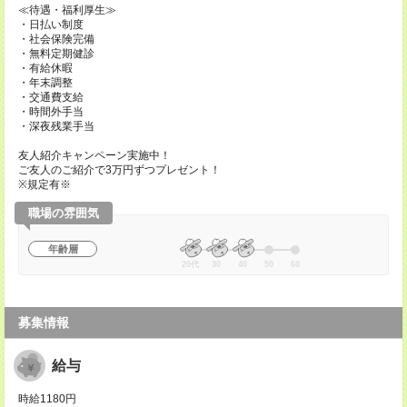
≪待遇・福利厚生≫
・日払い制度
・社会保険完備
・無料定期健診
・有給休暇
・年末調整
・交通費支給
・時間外手当
・深夜残業手当
友人紹介キャンペーン実施中！
ご友人のご紹介で3万円ずつプレゼント！
※規定有※
職場の雰囲気
年齢層
20代
30
40
50
60
募集情報
給与
時給1180円