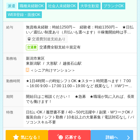
派遣
職種未経験OK
社会人未経験OK
大学生歓迎
ブランクOK
WEB登録・面接OK
無資格未経験：時給1250円～ 経験者：時給1350円～ ★日払
給与
い／週払い制度あり（月払いも選べます）※稼働開始時は手続き
完了次第のお支払いとなります。
交通費別途支給あり
交通費全額支給※規定有
交通費
新潟市東区
勤務地
東新潟駅
/
大形駅
/
越後石山駅
＜シニア向けマンション＞
★1日4時間～の時短シフトOK ★スタート時間選べます！ 7:00
勤務時間
～16:00 9:00～17:00 11:00～19:00 など 残業なし！ ※Wワーク
の場合、他のお仕事と合わせ週40時間超の就業はご案内できま
せん ※法令に基づき、週20時間以上勤務は社会保険への加入対
開始日はご相談ください！ ★急募 ★職場が気に入れば、長期
期間
象となります ※労働者派遣法（日雇い派遣の原則禁止）によ
でも働けます！
り、短時間・短期間の就業はご案内が難しい場合があります
日払いOK
/
履歴書不要
/
40～50代活躍中
/
副業・WワークOK
/
特徴
服装自由
/
シフト勤務
/
10名以上の大量募集
/
電話対応なし
/
パ
ソコンスキル不要
気になる！
応募する
詳細へ