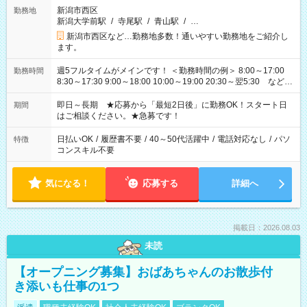
新潟市西区
勤務地
新潟大学前駅
/
寺尾駅
/
青山駅
/
…
新潟市西区など…勤務地多数！通いやすい勤務地をご紹介し
ます。
週5フルタイムがメインです！ ＜勤務時間の例＞ 8:00～17:00
勤務時間
8:30～17:30 9:00～18:00 10:00～19:00 20:30～翌5:30 など ★
その他にも勤務時間多数！ 日勤のみ、残業なし、交替制など
ご希望を教えてください！
即日～長期 ★応募から「最短2日後」に勤務OK！スタート日
期間
はご相談ください。★急募です！
日払いOK
/
履歴書不要
/
40～50代活躍中
/
電話対応なし
/
パソ
特徴
コンスキル不要
気になる！
応募する
詳細へ
掲載日：2026.08.03
未読
【オープニング募集】おばあちゃんのお散歩付
き添いも仕事の1つ