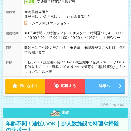
交通費全額支給※規定有
交通費
新潟県新発田市
勤務地
新発田駅
/
佐々木駅
/
月岡(新潟県)駅
/
…
＜シニア向けマンション＞
★1日4時間～の時短シフトOK ★スタート時間選べます！ 7:00
勤務時間
～16:00 9:00～17:00 11:00～19:00 など 残業なし！ ※Wワーク
の場合、他のお仕事と合わせ週40時間超の就業はご案内できま
せん ※法令に基づき、週20時間以上勤務は社会保険への加入対
開始日はご相談ください！ ★急募 ★職場が気に入れば、長期
期間
象となります ※労働者派遣法（日雇い派遣の原則禁止）によ
でも働けます！
り、短時間・短期間の就業はご案内が難しい場合があります
日払いOK
/
履歴書不要
/
40～50代活躍中
/
副業・WワークOK
/
特徴
服装自由
/
シフト勤務
/
10名以上の大量募集
/
電話対応なし
/
パ
ソコンスキル不要
気になる！
応募する
詳細へ
掲載日：2026.08.07
未読
年齢不問！速払いOK｜少人数施設で料理や掃除
のサポート