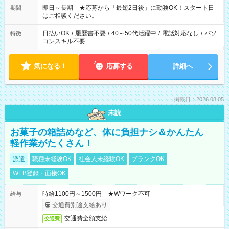
ご希望を教えてください！
即日～長期 ★応募から「最短2日後」に勤務OK！スタート日
期間
はご相談ください。
日払いOK
/
履歴書不要
/
40～50代活躍中
/
電話対応なし
/
パソ
特徴
コンスキル不要
気になる！
応募する
詳細へ
掲載日：2026.08.05
未読
お菓子の箱詰めなど、体に負担ナシ＆かんたん
軽作業がたくさん！
派遣
職種未経験OK
社会人未経験OK
ブランクOK
WEB登録・面接OK
時給1100円～1500円 ★Wワーク不可
給与
交通費別途支給あり
交通費全額支給
交通費