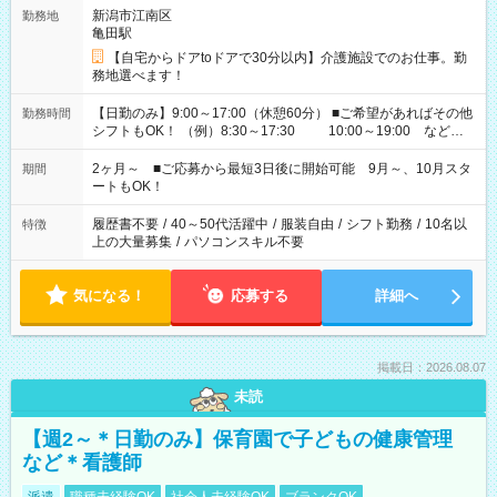
新潟市江南区
勤務地
亀田駅
【自宅からドアtoドアで30分以内】介護施設でのお仕事。勤
務地選べます！
【日勤のみ】9:00～17:00（休憩60分） ■ご希望があればその他
勤務時間
シフトもOK！ （例）8:30～17:30 10:00～19:00 など
「家族とお休みを合わせたい」 「できれば残業はしたくない」
など、あなたのご希望に沿ったお仕事をご紹介します！ ※Wワ
2ヶ月～ ■ご応募から最短3日後に開始可能 9月～、10月スタ
期間
ーク希望の方へ 今ご覧のお仕事で希望する勤務時間と、もう1つ
ートもOK！
のお仕事の勤務時間。 合計で週40時間を超える場合は応募でき
ません
履歴書不要
/
40～50代活躍中
/
服装自由
/
シフト勤務
/
10名以
特徴
上の大量募集
/
パソコンスキル不要
気になる！
応募する
詳細へ
掲載日：2026.08.07
未読
【週2～＊日勤のみ】保育園で子どもの健康管理
など＊看護師