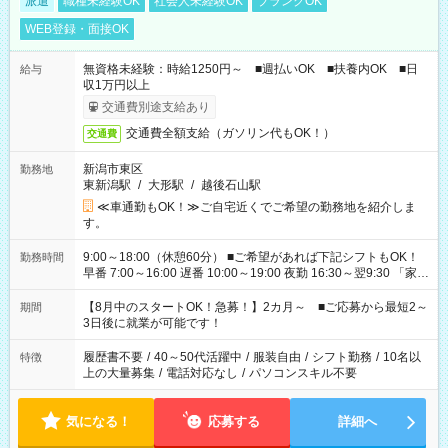
派遣
職種未経験OK
社会人未経験OK
ブランクOK
WEB登録・面接OK
無資格未経験：時給1250円～ ■週払いOK ■扶養内OK ■日
給与
収1万円以上
交通費別途支給あり
交通費全額支給（ガソリン代もOK！）
交通費
新潟市東区
勤務地
東新潟駅
/
大形駅
/
越後石山駅
≪車通勤もOK！≫ご自宅近くでご希望の勤務地を紹介しま
す。
9:00～18:00（休憩60分） ■ご希望があれば下記シフトもOK！
勤務時間
早番 7:00～16:00 遅番 10:00～19:00 夜勤 16:30～翌9:30 「家族
と休みを合わせたい」 「余裕を持って夕飯の準備がしたい」
「できれば残業はしたくない」 など、ご希望を教えてください
【8月中のスタートOK！急募！】2カ月～ ■ご応募から最短2～
期間
ね。 ※Wワーク希望の方へ 今ご覧のお仕事で希望する勤務時間
3日後に就業が可能です！
と、もう1つのお仕事の勤務時間。 合計で週40時間を超える場
合は応募できません。
履歴書不要
/
40～50代活躍中
/
服装自由
/
シフト勤務
/
10名以
特徴
上の大量募集
/
電話対応なし
/
パソコンスキル不要
気になる！
応募する
詳細へ