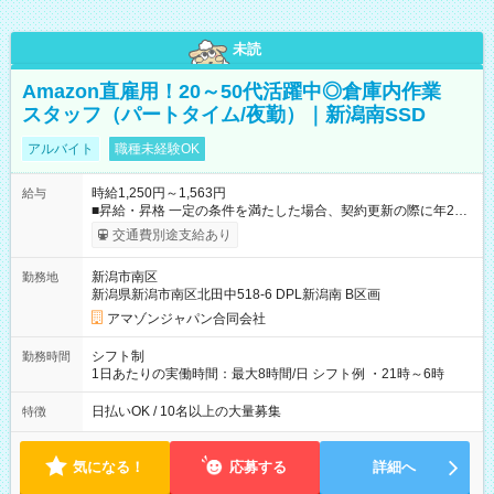
未読
Amazon直雇用！20～50代活躍中◎倉庫内作業
スタッフ（パートタイム/夜勤）｜新潟南SSD
アルバイト
職種未経験OK
時給1,250円～1,563円
給与
■昇給・昇格 一定の条件を満たした場合、契約更新の際に年2回
まで昇給の機会があります。 ■正社員登用制度あり ※月末締/翌
交通費別途支給あり
月25日支払い ※時間外手当、別途支給 ※深夜割増賃金 (22:00～
翌5:00までは時給が25%UPします) ☆給与前払い制度有！
新潟市南区
勤務地
☆Amazon直雇用で安定して働けます！ 【試用期間】試用期間
新潟県新潟市南区北田中518-6 DPL新潟南 B区画
あり 試用期間の長さ：1週間 雇用形態、給与は本採用時と同じ
です。
アマゾンジャパン合同会社
シフト制
勤務時間
1日あたりの実働時間：最大8時間/日 シフト例 ・21時～6時
日払いOK / 10名以上の大量募集
特徴
気になる！
応募する
詳細へ