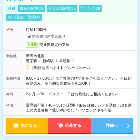
派遣
職種未経験OK
社会人未経験OK
ブランクOK
WEB登録・面接OK
時給1200円～
給与
交通費別途支給あり
交通費規定内支給
交通費
新潟市北区
勤務地
豊栄駅
/
新崎駅
/
早通駅
/
…
【勤務地選べます】グループホーム
9:00～17:00など ※ご希望の時間帯をご相談ください。 ※日勤、
勤務時間
夜勤のみ、変則的な勤務等も相談OK！
2ヶ月～OK ※スタート日はお気軽にご相談ください！
期間
履歴書不要
/
40～50代活躍中
/
服装自由
/
シフト勤務
/
10名以
特徴
上の大量募集
/
電話対応なし
/
パソコンスキル不要
気になる！
応募する
詳細へ