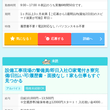
9:00～17:00 ※表記のうち実働6時間50分です。
勤務時間
1ヶ月以上3ヶ月未満【ご応募から1週間以内(最短2日目)のスピ
期間
ード就業が可能】即日～
履歴書不要
/
電話対応なし
/
パソコンスキル不要
特徴
気になる！
応募する
詳細へ
未読
設備工事現場の警備員/即日入社◎家電付き寮完
備/日払い可/履歴書・面接なし！家も仕事もすぐ
見つかる
アルバイト
職種未経験OK
日給10,000円～13,500円
給与
※交通誘導2級保有者は12000円スタート！ 入社祝い金4000円
【試用期間】試用期間なし