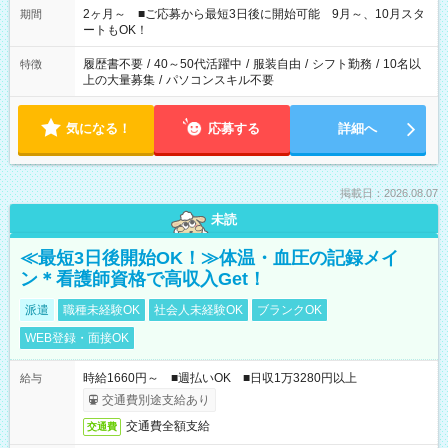
など、あなたのご希望に沿ったお仕事をご紹介します！ ※Wワ
2ヶ月～ ■ご応募から最短3日後に開始可能 9月～、10月スタ
期間
ーク希望の方へ 今ご覧のお仕事で希望する勤務時間と、もう1つ
ートもOK！
のお仕事の勤務時間。 合計で週40時間を超える場合は応募でき
ません
履歴書不要
/
40～50代活躍中
/
服装自由
/
シフト勤務
/
10名以
特徴
上の大量募集
/
パソコンスキル不要
気になる！
応募する
詳細へ
掲載日：2026.08.07
未読
≪最短3日後開始OK！≫体温・血圧の記録メイ
ン＊看護師資格で高収入Get！
派遣
職種未経験OK
社会人未経験OK
ブランクOK
WEB登録・面接OK
時給1660円～ ■週払いOK ■日収1万3280円以上
給与
交通費別途支給あり
交通費全額支給
交通費