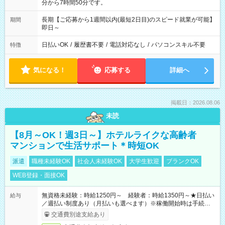
分から7時間50分です。
長期【ご応募から1週間以内(最短2日目)のスピード就業が可能】
期間
即日～
日払いOK
/
履歴書不要
/
電話対応なし
/
パソコンスキル不要
特徴
気になる！
応募する
詳細へ
掲載日：2026.08.06
未読
【8月～OK！週3日～】ホテルライクな高齢者
マンションで生活サポート＊時短OK
派遣
職種未経験OK
社会人未経験OK
大学生歓迎
ブランクOK
WEB登録・面接OK
無資格未経験：時給1250円～ 経験者：時給1350円～★日払い
給与
／週払い制度あり（月払いも選べます）※稼働開始時は手続き完
了次第のお支払いとなります。
交通費別途支給あり