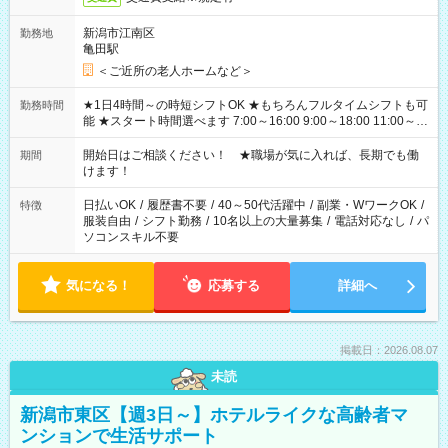
新潟市江南区
勤務地
亀田駅
＜ご近所の老人ホームなど＞
★1日4時間～の時短シフトOK ★もちろんフルタイムシフトも可
勤務時間
能 ★スタート時間選べます 7:00～16:00 9:00～18:00 11:00～
20:00 など 残業なし！ ※Wワークの場合、他のお仕事と合わせ
週40時間超の就業はご案内できません ※法令に基づき、週20時
開始日はご相談ください！ ★職場が気に入れば、長期でも働
期間
間以上勤務は社会保険への加入対象となります ※労働者派遣法
けます！
（日雇い派遣の原則禁止）により、短時間・短期間の就業はご
案内が難しい場合があります
日払いOK
/
履歴書不要
/
40～50代活躍中
/
副業・WワークOK
/
特徴
服装自由
/
シフト勤務
/
10名以上の大量募集
/
電話対応なし
/
パ
ソコンスキル不要
気になる！
応募する
詳細へ
掲載日：2026.08.07
未読
新潟市東区【週3日～】ホテルライクな高齢者マ
ンションで生活サポート