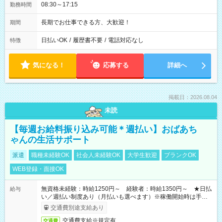
08:30～17:15
勤務時間
長期でお仕事できる方、大歓迎！
期間
日払いOK
/
履歴書不要
/
電話対応なし
特徴
気になる！
応募する
詳細へ
掲載日：2026.08.04
未読
【毎週お給料振り込み可能＊週払い】おばあち
ゃんの生活サポート
派遣
職種未経験OK
社会人未経験OK
大学生歓迎
ブランクOK
WEB登録・面接OK
無資格未経験：時給1250円～ 経験者：時給1350円～ ★日払
給与
い／週払い制度あり（月払いも選べます）※稼働開始時は手続き
完了次第のお支払いとなります。
交通費別途支給あり
交通費支給※規定有
交通費