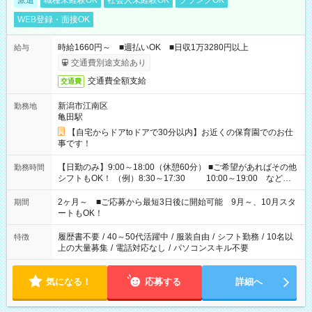
派遣
職種未経験OK
社会人未経験OK
ブランクOK
WEB登録・面接OK
時給1660円～ ■週払いOK ■日収1万3280円以上
給与
交通費別途支給あり
交通費全額支給
交通費
新潟市江南区
勤務地
亀田駅
【自宅からドアtoドアで30分以内】お近くの保育園でのお仕
事です！
【日勤のみ】9:00～18:00（休憩60分） ■ご希望があればその他
勤務時間
シフトもOK！ （例）8:30～17:30 10:00～19:00 など
「家族とお休みを合わせたい」 「余裕を持って夕飯の準備がし
たい」 「できれば残業はしたくない」 など、ご希望があれば教
2ヶ月～ ■ご応募から最短3日後に開始可能 9月～、10月スタ
期間
えてくださいね。 ※Wワーク希望の方へ 今ご覧のお仕事で希望
ートもOK！
する勤務時間と、もう1つのお仕事の勤務時間。 合計で週40時
間を超える場合は応募できません
履歴書不要
/
40～50代活躍中
/
服装自由
/
シフト勤務
/
10名以
特徴
上の大量募集
/
電話対応なし
/
パソコンスキル不要
気になる！
応募する
詳細へ