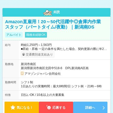
未読
Amazon直雇用！20～50代活躍中◎倉庫内作業
スタッフ（パートタイム/夜勤）｜新潟南DS
アルバイト
職種未経験OK
時給1,250円～1,563円
給与
■昇給・昇格 一定の条件を満たした場合、契約更新の際に年2回
まで昇給の機会があります。 ■正社員登用制度あり ※月末締/翌
交通費別途支給あり
月25日支払い ※時間外手当、別途支給 ※深夜割増賃金 (22:00～
翌5:00までは時給が25%UPします) ☆給与前払い制度有！
新潟市南区
勤務地
☆Amazon直雇用で安定して働けます！ 【試用期間】試用期間
新潟県新潟市南区北田中518-6 DPL新潟南A区画
あり 試用期間の長さ：1週間 雇用形態、給与は本採用時と同じ
です。
アマゾンジャパン合同会社
シフト制
勤務時間
1日あたりの実働時間：最大8時間/日 シフト例 ・21時～6時
日払いOK / 10名以上の大量募集
特徴
気になる！
応募する
詳細へ