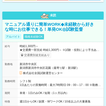
未読
マニュアル通りに簡単WORK◆未経験から好き
な時にお仕事できる！単発OK◎試験監督
アルバイト
職種未経験OK
時給1,300円～
給与
★交通費一部支給 時給1,300円～ ※試験・役割により手当あり
※勤務回数により昇給あり 【即給（前払い）オプションあ
交通費別途支給あり
り！】 希望される場合、勤務から1週間ほどで給与の一部を受け
取れます。 ※手数料418円がかかります。 【過去試験日の収入
新潟市中央区
勤務地
例】 ・河合塾模擬試験 8:30～17:30（休憩1時間） 時給1,300円
新潟県新潟市中央区花園（最寄り駅：新潟駅）
×8時間＝日収10,400円＋交通費 ※当日の役割により時給＋100
円の場合あり ・国家試験 7:00～13:30（休憩なし） 時給1,300
株式会社全国試験運営センター
円（役割手当＋100円）×6時間＝日収8,400円＋交通費 【試用期
間】試用期間なし
シフト制
勤務時間
1日あたりの実働時間：最大7時間/日 09：00～17：00 ※勤務時
間は 試験により異なります。
単発・1日のみOK / 短期（1ヶ月以内）
期間
週1日からOK / 副業・WワークOK / 10名以上の大量募集
特徴