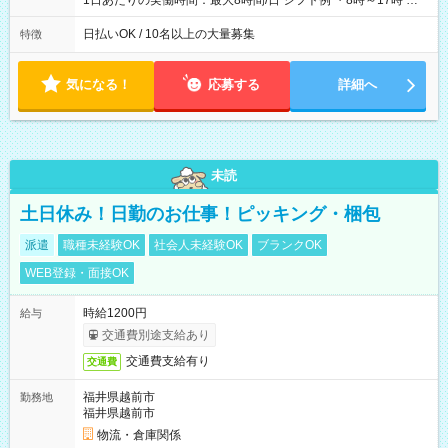
1日あたりの実働時間：最大8時間/日 シフト例 ・8時～17時 ・
12時～21時
日払いOK / 10名以上の大量募集
特徴
気になる！
応募する
詳細へ
未読
土日休み！日勤のお仕事！ピッキング・梱包
派遣
職種未経験OK
社会人未経験OK
ブランクOK
WEB登録・面接OK
時給1200円
給与
交通費別途支給あり
交通費支給有り
交通費
福井県越前市
勤務地
福井県越前市
物流・倉庫関係