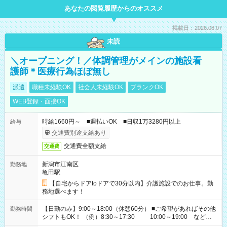
あなたの閲覧履歴からのオススメ
掲載日：2026.08.07
未読
＼オープニング！／体調管理がメインの施設看
護師＊医療行為ほぼ無し
派遣
職種未経験OK
社会人未経験OK
ブランクOK
WEB登録・面接OK
時給1660円～ ■週払いOK ■日収1万3280円以上
給与
交通費別途支給あり
交通費全額支給
交通費
新潟市江南区
勤務地
亀田駅
【自宅からドアtoドアで30分以内】介護施設でのお仕事。勤
務地選べます！
【日勤のみ】9:00～18:00（休憩60分） ■ご希望があればその他
勤務時間
シフトもOK！ （例）8:30～17:30 10:00～19:00 など
「家族とお休みを合わせたい」 「できれば残業はしたくない」