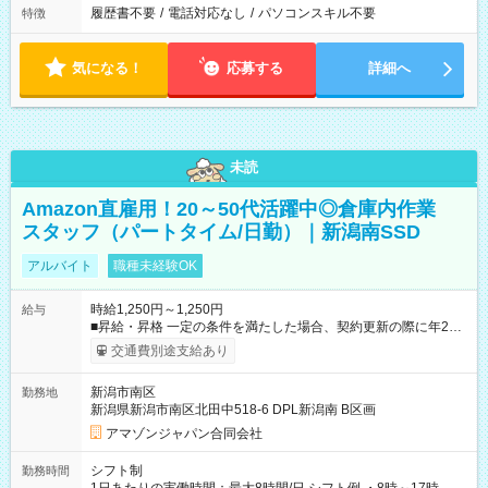
履歴書不要
/
電話対応なし
/
パソコンスキル不要
特徴
気になる！
応募する
詳細へ
未読
Amazon直雇用！20～50代活躍中◎倉庫内作業
スタッフ（パートタイム/日勤）｜新潟南SSD
アルバイト
職種未経験OK
時給1,250円～1,250円
給与
■昇給・昇格 一定の条件を満たした場合、契約更新の際に年2回
まで昇給の機会があります。 ■正社員登用制度あり ※月末締/翌
交通費別途支給あり
月25日支払い ※時間外手当、別途支給 ※深夜割増賃金 (22:00～
翌5:00までは時給が25%UPします) ☆給与前払い制度有！
新潟市南区
勤務地
☆Amazon直雇用で安定して働けます！ 【試用期間】試用期間
新潟県新潟市南区北田中518-6 DPL新潟南 B区画
あり 試用期間の長さ：1週間 雇用形態、給与は本採用時と同じ
です。
アマゾンジャパン合同会社
シフト制
勤務時間