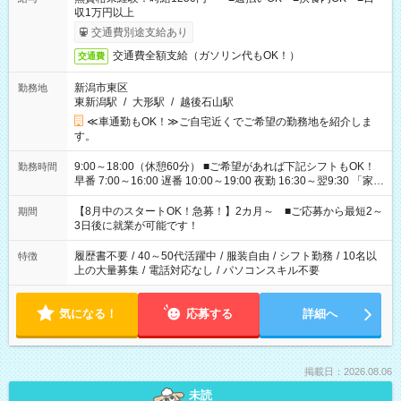
収1万円以上
交通費別途支給あり
交通費全額支給（ガソリン代もOK！）
交通費
新潟市東区
勤務地
東新潟駅
/
大形駅
/
越後石山駅
≪車通勤もOK！≫ご自宅近くでご希望の勤務地を紹介しま
す。
9:00～18:00（休憩60分） ■ご希望があれば下記シフトもOK！
勤務時間
早番 7:00～16:00 遅番 10:00～19:00 夜勤 16:30～翌9:30 「家族
と休みを合わせたい」 「余裕を持って夕飯の準備がしたい」
「できれば残業はしたくない」 など、ご希望を教えてください
【8月中のスタートOK！急募！】2カ月～ ■ご応募から最短2～
期間
ね。 ※Wワーク希望の方へ 今ご覧のお仕事で希望する勤務時間
3日後に就業が可能です！
と、もう1つのお仕事の勤務時間。 合計で週40時間を超える場
合は応募できません。
履歴書不要
/
40～50代活躍中
/
服装自由
/
シフト勤務
/
10名以
特徴
上の大量募集
/
電話対応なし
/
パソコンスキル不要
気になる！
応募する
詳細へ
掲載日：2026.08.06
未読