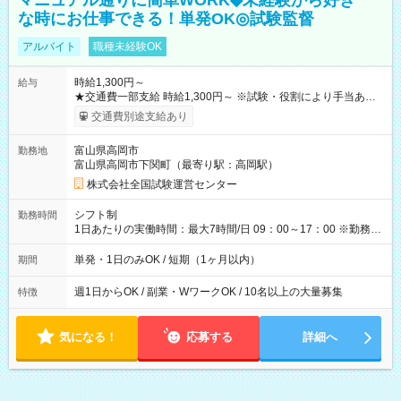
マニュアル通りに簡単WORK◆未経験から好き
な時にお仕事できる！単発OK◎試験監督
アルバイト
職種未経験OK
時給1,300円～
給与
★交通費一部支給 時給1,300円～ ※試験・役割により手当あり
※勤務回数により昇給あり 【即給（前払い）オプションあ
交通費別途支給あり
り！】 希望される場合、勤務から1週間ほどで給与の一部を受け
取れます。 ※手数料418円がかかります。 【過去試験日の収入
富山県高岡市
勤務地
例】 ・河合塾模擬試験 8:30～17:30（休憩1時間） 時給1,300円
富山県高岡市下関町（最寄り駅：高岡駅）
×8時間＝日収10,400円＋交通費 ※当日の役割により時給＋100
円の場合あり ・国家試験 7:00～13:30（休憩なし） 時給1,300
株式会社全国試験運営センター
円（役割手当＋100円）×6時間＝日収8,400円＋交通費 【試用期
間】試用期間なし
シフト制
勤務時間
1日あたりの実働時間：最大7時間/日 09：00～17：00 ※勤務時
間は 試験により異なります。
単発・1日のみOK / 短期（1ヶ月以内）
期間
週1日からOK / 副業・WワークOK / 10名以上の大量募集
特徴
気になる！
応募する
詳細へ