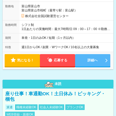
取れます。 ※手数料418円がかかります。 【過去試験日の収入
富山県富山市
勤務地
例】 ・河合塾模擬試験 8:30～17:30（休憩1時間） 時給1,300円
富山県富山市桜町（最寄り駅：富山駅）
×8時間＝日収10,400円＋交通費 ※当日の役割により時給＋100
円の場合あり ・国家試験 7:00～13:30（休憩なし） 時給1,300
株式会社全国試験運営センター
円（役割手当＋100円）×6時間＝日収8,400円＋交通費 【試用期
間】試用期間なし
シフト制
勤務時間
1日あたりの実働時間：最大7時間/日 09：00～17：00 ※勤務時
間は 試験により異なります。
単発・1日のみOK / 短期（1ヶ月以内）
期間
週1日からOK / 副業・WワークOK / 10名以上の大量募集
特徴
気になる！
応募する
詳細へ
未読
座り仕事！車通勤OK！土日休み！ピッキング・
梱包
派遣
職種未経験OK
社会人未経験OK
ブランクOK
WEB登録・面接OK