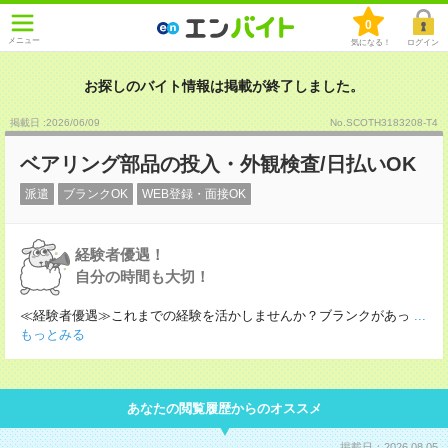
0
メニュー
気になる！
ログイン
お探しのバイト情報は掲載が終了しました。
掲載日 :2026
/
06
/
09
No.SCOTH3183208-T4
ベアリング部品の投入・外観検査/日払いOK
派遣
ブランクOK
WEB登録・面接OK
経験者優遇！
自分の時間も大切！
≪経験者優遇≫これまでの経験を活かしませんか？ブランクがあっ
...
もっとみる
あなたの閲覧履歴からのオススメ
掲載日：2026.08.05