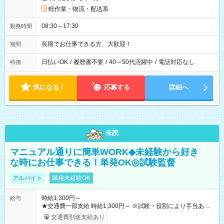
軽作業・物流・配送系
08:30～17:30
勤務時間
長期でお仕事できる方、大歓迎！
期間
日払いOK
/
履歴書不要
/
40～50代活躍中
/
電話対応なし
特徴
気になる！
応募する
詳細へ
未読
マニュアル通りに簡単WORK◆未経験から好き
な時にお仕事できる！単発OK◎試験監督
アルバイト
職種未経験OK
時給1,300円～
給与
★交通費一部支給 時給1,300円～ ※試験・役割により手当あり
※勤務回数により昇給あり 【即給（前払い）オプションあ
交通費別途支給あり
り！】 希望される場合、勤務から1週間ほどで給与の一部を受け