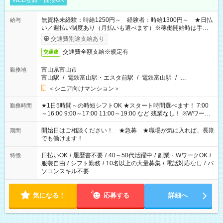
WEB登録・面接OK
無資格未経験：時給1250円～ 経験者：時給1300円～ ★日払
給与
い／週払い制度あり（月払いも選べます）※稼働開始時は手続き
完了次第のお支払いとなります。
交通費別途支給あり
交通費全額支給※規定有
交通費
富山県富山市
勤務地
富山駅
/
電鉄富山駅・エスタ前駅
/
電鉄富山駅
/
…
＜シニア向けマンション＞
★1日5時間～の時短シフトOK ★スタート時間選べます！ 7:00
勤務時間
～16:00 9:00～17:00 11:00～19:00 など 残業なし！ ※Wワーク
の場合、他のお仕事と合わせ週40時間超の就業はご案内できま
せん ※法令に基づき、週20時間以上勤務は社会保険への加入対
開始日はご相談ください！ ★急募 ★職場が気に入れば、長期
期間
象となります ※労働者派遣法（日雇い派遣の原則禁止）によ
でも働けます！
り、短時間・短期間の就業はご案内が難しい場合があります
日払いOK
/
履歴書不要
/
40～50代活躍中
/
副業・WワークOK
/
特徴
服装自由
/
シフト勤務
/
10名以上の大量募集
/
電話対応なし
/
パ
ソコンスキル不要
気になる！
応募する
詳細へ