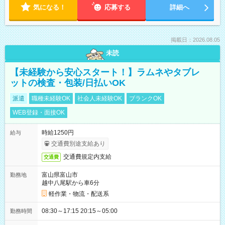
気になる！
応募する
詳細へ
掲載日：2026.08.05
未読
【未経験から安心スタート！】ラムネやタブレ
ットの検査・包装/日払いOK
派遣
職種未経験OK
社会人未経験OK
ブランクOK
WEB登録・面接OK
時給1250円
給与
交通費別途支給あり
交通費規定内支給
交通費
富山県富山市
勤務地
越中八尾駅から車6分
軽作業・物流・配送系
08:30～17:15 20:15～05:00
勤務時間