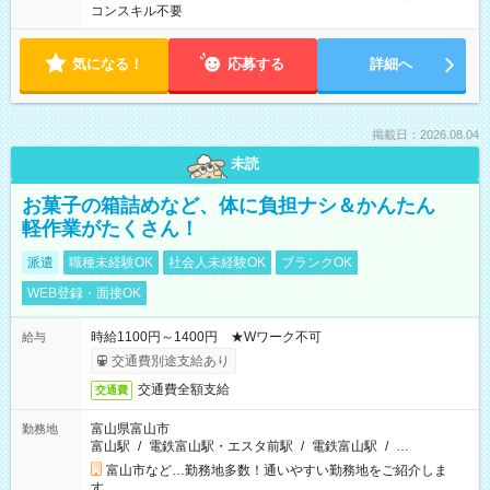
コンスキル不要
気になる！
応募する
詳細へ
掲載日：2026.08.04
未読
お菓子の箱詰めなど、体に負担ナシ＆かんたん
軽作業がたくさん！
派遣
職種未経験OK
社会人未経験OK
ブランクOK
WEB登録・面接OK
時給1100円～1400円 ★Wワーク不可
給与
交通費別途支給あり
交通費全額支給
交通費
富山県富山市
勤務地
富山駅
/
電鉄富山駅・エスタ前駅
/
電鉄富山駅
/
…
富山市など…勤務地多数！通いやすい勤務地をご紹介しま
す。