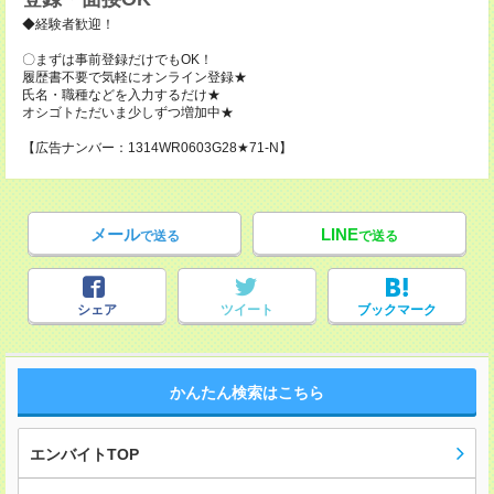
◆経験者歓迎！
〇まずは事前登録だけでもOK！
履歴書不要で気軽にオンライン登録★
氏名・職種などを入力するだけ★
オシゴトただいま少しずつ増加中★
【広告ナンバー：1314WR0603G28★71-N】
メール
LINE
で送る
で送る
シェア
ツイート
ブックマーク
かんたん検索はこちら
エンバイトTOP