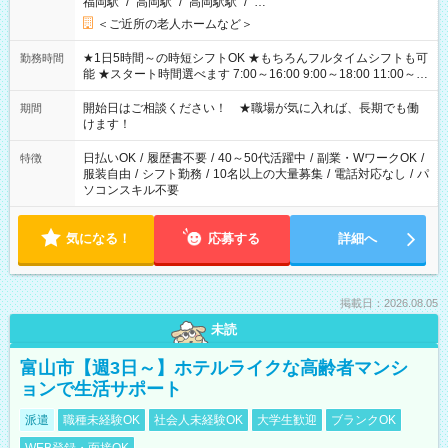
福岡駅
/
高岡駅
/
高岡駅駅
/
…
＜ご近所の老人ホームなど＞
★1日5時間～の時短シフトOK ★もちろんフルタイムシフトも可
勤務時間
能 ★スタート時間選べます 7:00～16:00 9:00～18:00 11:00～
20:00 など 残業なし！ ※Wワークの場合、他のお仕事と合わせ
週40時間超の就業はご案内できません ※法令に基づき、週20時
開始日はご相談ください！ ★職場が気に入れば、長期でも働
期間
間以上勤務は社会保険への加入対象となります ※労働者派遣法
けます！
（日雇い派遣の原則禁止）により、短時間・短期間の就業はご
案内が難しい場合があります
日払いOK
/
履歴書不要
/
40～50代活躍中
/
副業・WワークOK
/
特徴
服装自由
/
シフト勤務
/
10名以上の大量募集
/
電話対応なし
/
パ
ソコンスキル不要
気になる！
応募する
詳細へ
掲載日：2026.08.05
未読
富山市【週3日～】ホテルライクな高齢者マンシ
ョンで生活サポート
派遣
職種未経験OK
社会人未経験OK
大学生歓迎
ブランクOK