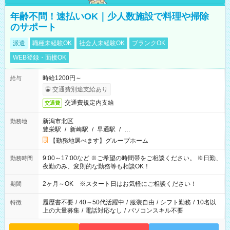
年齢不問！速払いOK｜少人数施設で料理や掃除
のサポート
派遣
職種未経験OK
社会人未経験OK
ブランクOK
WEB登録・面接OK
時給1200円～
給与
交通費別途支給あり
交通費規定内支給
交通費
新潟市北区
勤務地
豊栄駅
/
新崎駅
/
早通駅
/
…
【勤務地選べます】グループホーム
9:00～17:00など ※ご希望の時間帯をご相談ください。 ※日勤、
勤務時間
夜勤のみ、変則的な勤務等も相談OK！
2ヶ月～OK ※スタート日はお気軽にご相談ください！
期間
履歴書不要
/
40～50代活躍中
/
服装自由
/
シフト勤務
/
10名以
特徴
上の大量募集
/
電話対応なし
/
パソコンスキル不要