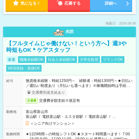
気になる！
応募する
詳細へ
掲載日：2026.08.06
未読
【フルタイムじゃ働けない！という方へ】週3や
時短もOK＊ケアスタッフ
派遣
職種未経験OK
社会人未経験OK
大学生歓迎
ブランクOK
WEB登録・面接OK
無資格未経験：時給1250円～ 経験者：時給1300円～★日払い
給与
／週払い制度あり（月払いも選べます）※稼働開始時は手続き完
了次第のお支払いとなります。
交通費別途支給あり
交通費全額支給※規定有
交通費
富山県富山市
勤務地
富山駅
/
電鉄富山駅・エスタ前駅
/
電鉄富山駅
/
…
＜シニア向けマンション＞
★1日5時間～の時短シフトOK ★スタート時間選べます！ 7:00
勤務時間