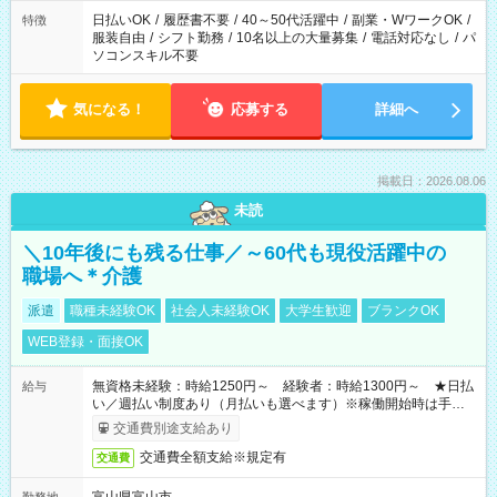
日払いOK
/
履歴書不要
/
40～50代活躍中
/
副業・WワークOK
/
特徴
服装自由
/
シフト勤務
/
10名以上の大量募集
/
電話対応なし
/
パ
ソコンスキル不要
気になる！
応募する
詳細へ
掲載日：2026.08.06
未読
＼10年後にも残る仕事／～60代も現役活躍中の
職場へ＊介護
派遣
職種未経験OK
社会人未経験OK
大学生歓迎
ブランクOK
WEB登録・面接OK
無資格未経験：時給1250円～ 経験者：時給1300円～ ★日払
給与
い／週払い制度あり（月払いも選べます）※稼働開始時は手続き
完了次第のお支払いとなります。
交通費別途支給あり
交通費全額支給※規定有
交通費