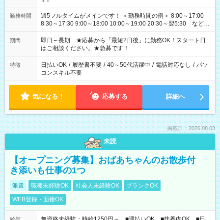
週5フルタイムがメインです！ ＜勤務時間の例＞ 8:00～17:00
勤務時間
8:30～17:30 9:00～18:00 10:00～19:00 20:30～翌5:30 など ★
その他にも勤務時間多数！ 日勤のみ、残業なし、交替制など
ご希望を教えてください！
即日～長期 ★応募から「最短2日後」に勤務OK！スタート日
期間
はご相談ください。★急募です！
日払いOK
/
履歴書不要
/
40～50代活躍中
/
電話対応なし
/
パソ
特徴
コンスキル不要
気になる！
応募する
詳細へ
掲載日：2026.08.03
未読
【オープニング募集】おばあちゃんのお散歩付
き添いも仕事の1つ
派遣
職種未経験OK
社会人未経験OK
ブランクOK
WEB登録・面接OK
無資格未経験：時給1250円～ ■週払いOK ■扶養内OK ■日
給与