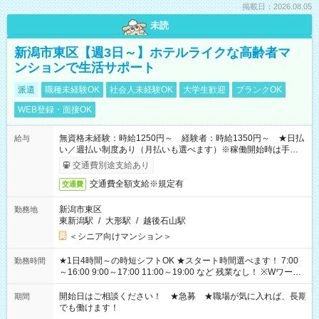
掲載日：2026.08.05
未読
新潟市東区【週3日～】ホテルライクな高齢者マ
ンションで生活サポート
派遣
職種未経験OK
社会人未経験OK
大学生歓迎
ブランクOK
WEB登録・面接OK
無資格未経験：時給1250円～ 経験者：時給1350円～ ★日払
給与
い／週払い制度あり（月払いも選べます）※稼働開始時は手続き
完了次第のお支払いとなります。
交通費別途支給あり
交通費全額支給※規定有
交通費
新潟市東区
勤務地
東新潟駅
/
大形駅
/
越後石山駅
＜シニア向けマンション＞
★1日4時間～の時短シフトOK ★スタート時間選べます！ 7:00
勤務時間
～16:00 9:00～17:00 11:00～19:00 など 残業なし！ ※Wワーク
の場合、他のお仕事と合わせ週40時間超の就業はご案内できま
せん ※法令に基づき、週20時間以上勤務は社会保険への加入対
開始日はご相談ください！ ★急募 ★職場が気に入れば、長期
期間
象となります ※労働者派遣法（日雇い派遣の原則禁止）によ
でも働けます！
り、短時間・短期間の就業はご案内が難しい場合があります