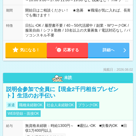
～16:00 9:00～17:00 11:00～19:00 など 残業なし！ ※Wワーク
の場合、他のお仕事と合わせ週40時間超の就業はご案内できま
せん ※法令に基づき、週20時間以上勤務は社会保険への加入対
開始日はご相談ください！ ★急募 ★職場が気に入れば、長期
期間
象となります ※労働者派遣法（日雇い派遣の原則禁止）によ
でも働けます！
り、短時間・短期間の就業はご案内が難しい場合があります
日払いOK
/
履歴書不要
/
40～50代活躍中
/
副業・WワークOK
/
特徴
服装自由
/
シフト勤務
/
10名以上の大量募集
/
電話対応なし
/
パ
ソコンスキル不要
気になる！
応募する
詳細へ
掲載日：2026.08.02
未読
説明会参加で全員に【現金2千円相当プレゼン
ト】生活のお手伝い
派遣
職種未経験OK
社会人未経験OK
ブランクOK
WEB登録・面接OK
無資格未経験：時給1300円～ ■週払いOK ■扶養内OK ■日
給与
収1万400円以上