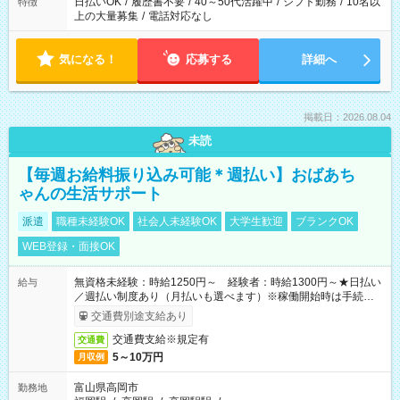
日払いOK
/
履歴書不要
/
40～50代活躍中
/
シフト勤務
/
10名以
特徴
上の大量募集
/
電話対応なし
気になる！
応募する
詳細へ
掲載日：2026.08.04
未読
【毎週お給料振り込み可能＊週払い】おばあち
ゃんの生活サポート
派遣
職種未経験OK
社会人未経験OK
大学生歓迎
ブランクOK
WEB登録・面接OK
無資格未経験：時給1250円～ 経験者：時給1300円～★日払い
給与
／週払い制度あり（月払いも選べます）※稼働開始時は手続き完
了次第のお支払いとなります。
交通費別途支給あり
交通費支給※規定有
交通費
5～10万円
月収例
富山県高岡市
勤務地