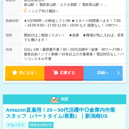
富山県富山市
勤務地
富山駅
/
電鉄富山駅・エスタ前駅
/
電鉄富山駅
/
…
＜シニア向け施設＞
★1日5時間～の時短シフトOK ★スタート時間選べます！ 7:00
勤務時間
～16:00 9:00～17:00 11:00～19:00 など 残業なし！ ※Wワーク
の場合、他のお仕事と合わせ週40時間超の就業はご案内できま
せん ※法令に基づき、週20時間以上勤務は社会保険への加入対
開始日はご相談ください！ ★急募 ★職場が気に入れば、長期
期間
象となります ※労働者派遣法（日雇い派遣の原則禁止）によ
でも働けます！
り、短時間・短期間の就業はご案内が難しい場合があります
日払いOK
/
履歴書不要
/
40～50代活躍中
/
副業・WワークOK
/
特徴
服装自由
/
シフト勤務
/
10名以上の大量募集
/
電話対応なし
/
パ
ソコンスキル不要
気になる！
応募する
詳細へ
未読
Amazon直雇用！20～50代活躍中◎倉庫内作業
スタッフ（パートタイム/夜勤）｜新潟南DS
アルバイト
職種未経験OK