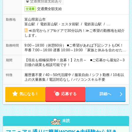
交通費別途支給あり
交通費全額支給
交通費
富山県富山市
勤務地
富山駅
/
電鉄富山駅・エスタ前駅
/
電鉄富山駅
/
…
≪自宅からドアtoドアで30分以内！≫ご希望の勤務地を紹介
します。
9:00～18:00（休憩60分） ■ご希望があれば下記シフトもOK！
勤務時間
早番 7:00～16:00 遅番 10:00～19:00 「家族と休みを合わせた
い」 「余裕を持って夕飯の準備がしたい」 「できれば残業はし
たくない」 など、ご希望を教えてくださいね。 ※Wワーク希望
【現在も積極採用中！急募！】2カ月～ ■ご応募から最短2～3
期間
の方へ 今ご覧のお仕事で希望する勤務時間と、もう1つのお仕事
日後の就業も相談可能です！
の勤務時間。 合計で週40時間を超える場合は応募できません。
履歴書不要
/
40～50代活躍中
/
服装自由
/
シフト勤務
/
10名以
特徴
上の大量募集
/
電話対応なし
/
パソコンスキル不要
気になる！
応募する
詳細へ
未読