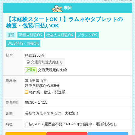
未読
【未経験スタートOK！】ラムネやタブレットの
検査・包装/日払いOK
派遣
職種未経験OK
社会人未経験OK
ブランクOK
WEB登録・面接OK
時給1250円
給与
交通費別途支給あり
交通費規定内支給
交通費
富山県富山市
勤務地
越中八尾駅から車6分
軽作業・物流・配送系
08:30～17:15
勤務時間
長期でお仕事できる方、大歓迎！
期間
日払いOK
/
履歴書不要
/
40～50代活躍中
/
電話対応なし
特徴