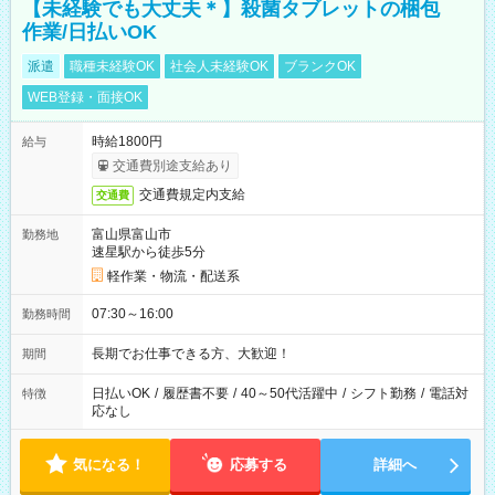
【未経験でも大丈夫＊】殺菌タブレットの梱包
作業/日払いOK
派遣
職種未経験OK
社会人未経験OK
ブランクOK
WEB登録・面接OK
時給1800円
給与
交通費別途支給あり
交通費規定内支給
交通費
富山県富山市
勤務地
速星駅から徒歩5分
軽作業・物流・配送系
07:30～16:00
勤務時間
長期でお仕事できる方、大歓迎！
期間
日払いOK
/
履歴書不要
/
40～50代活躍中
/
シフト勤務
/
電話対
特徴
応なし
気になる！
応募する
詳細へ