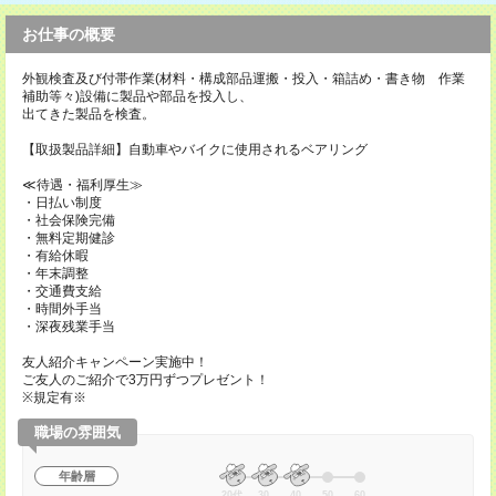
お仕事の概要
外観検査及び付帯作業(材料・構成部品運搬・投入・箱詰め・書き物 作業
補助等々)設備に製品や部品を投入し、
出てきた製品を検査。
【取扱製品詳細】自動車やバイクに使用されるベアリング
≪待遇・福利厚生≫
・日払い制度
・社会保険完備
・無料定期健診
・有給休暇
・年末調整
・交通費支給
・時間外手当
・深夜残業手当
友人紹介キャンペーン実施中！
ご友人のご紹介で3万円ずつプレゼント！
※規定有※
職場の雰囲気
年齢層
20代
30
40
50
60