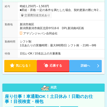
時給1,250円～1,563円
給与
■昇給・昇格 一定の条件を満たした場合、契約更新の際に年2回
まで昇給の機会があります。 ■正社員登用制度あり ※月末締/翌
交通費別途支給あり
月25日支払い ※時間外手当、別途支給 ※深夜割増賃金 (22:00～
翌5:00までは時給が25%UPします) ☆給与前払い制度有！
新潟市南区
勤務地
☆Amazon直雇用で安定して働けます！ 【試用期間】試用期間
新潟県新潟市南区北田中518-6 DPL新潟南A区画
あり 試用期間の長さ：1週間 雇用形態、給与は本採用時と同じ
です。
アマゾンジャパン合同会社
シフト制
勤務時間
1日あたりの実働時間：最大8時間/日 シフト例 ・21時～6時
日払いOK / 10名以上の大量募集
特徴
気になる！
応募する
詳細へ
未読
座り仕事！車通勤OK！土日休み！日勤のお仕
事！目視検査・梱包