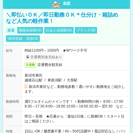
未読
＼即払いＯＫ／即日勤務ＯＫ＊仕分け・箱詰め
など人気の軽作業！
派遣
職種未経験OK
社会人未経験OK
ブランクOK
WEB登録・面接OK
時給1100円～1500円 ★Wワーク不可
給与
交通費別途支給あり
交通費全額支給
交通費
新潟市東区
勤務地
越後石山駅
/
東新潟駅
/
大形駅
新潟市東区など…勤務地多数！通いやすい勤務地をご紹介し
ます。
週5フルタイムがメインです！ ＜勤務時間の例＞ 8:00～17:00
勤務時間
8:30～17:30 9:00～18:00 10:00～19:00 20:30～翌5:30 など ★
その他にも勤務時間多数！ 日勤のみ、残業なし、交替制など
ご希望を教えてください！
即日～長期 ★応募から「最短2日後」に勤務OK！スタート日
期間
はご相談ください。
日払いOK
/
履歴書不要
/
40～50代活躍中
/
電話対応なし
/
パソ
特徴