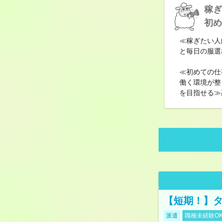
稼ぎ
初め
≪稼ぎたい人
と毎日の服選
≪初めての仕
働く環境が整
を目指せる≫
【短期！】タ
派遣
職種未経験O