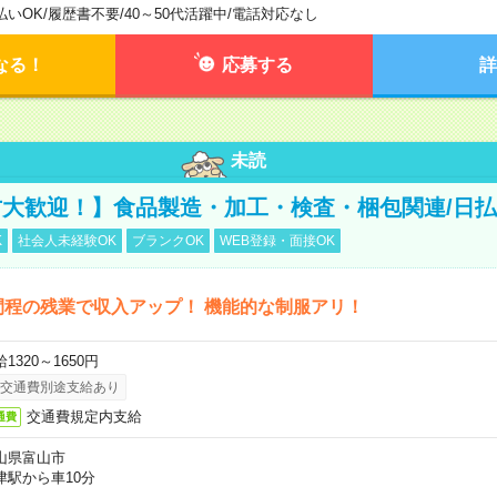
払いOK
/
履歴書不要
/
40～50代活躍中
/
電話対応なし
なる！
応募する
詳
未読
大歓迎！】食品製造・加工・検査・梱包関連/日払
K
社会人未経験OK
ブランクOK
WEB登録・面接OK
間程の残業で収入アップ！ 機能的な制服アリ！
1320～1650円
交通費別途支給あり
交通費規定内支給
通費
山県富山市
津駅から車10分