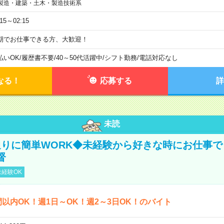
製造・建築・土木・製造技術系
:15～02:15
期でお仕事できる方、大歓迎！
払いOK
/
履歴書不要
/
40～50代活躍中
/
シフト勤務
/
電話対応なし
なる！
応募する
詳
未読
りに簡単WORK◆未経験から好きな時にお仕事で
督
経験OK
間以内OK！週1日～OK！週2～3日OK！のバイト