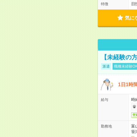
日
特徴
気に
【未経験の方
派遣
職種未経験O
1日1時
時給
給与
交
富
勤務地
笹