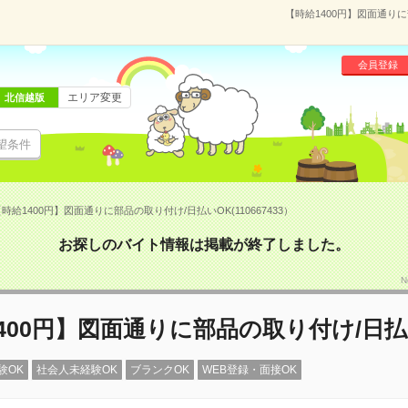
【時給1400円】図面通りに
会員登録
エリア変更
北信越版
望条件
時給1400円】図面通りに部品の取り付け/日払いOK(110667433）
お探しのバイト情報は掲載が終了しました。
N
400円】図面通りに部品の取り付け/日払
験OK
社会人未経験OK
ブランクOK
WEB登録・面接OK