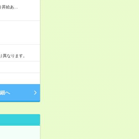
り昇給あ…
より異なります。
細へ