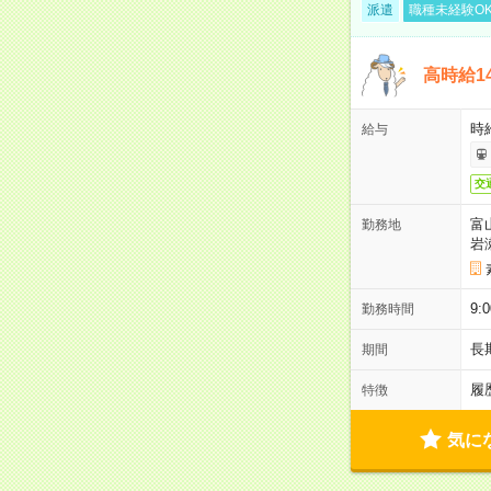
派遣
職種未経験O
高時給1
時給
給与
交
富
勤務地
岩
9
勤務時間
長
期間
履
特徴
気に