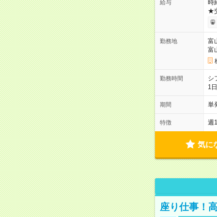
時給
給与
★
富
勤務地
富
シ
勤務時間
1
単
期間
週
特徴
気に
座り仕事！