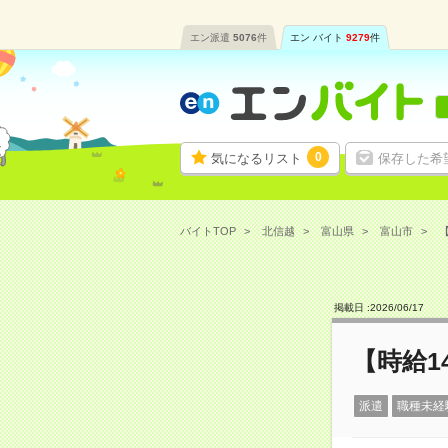
エン派遣
5076
件
エン バイト
9279
件
0
気になるリスト
保存した希
バイトTOP
北信越
富山県
富山市
【
掲載日 :
2026
/
06
/
17
【時給1
派遣
職種未経