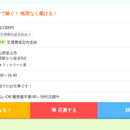
で稼ぐ！ 無理なく働ける！
1300円
交通費別途支給あり
交通費規定内支給
通費
山県富山市
星駅から徒歩5分
オフィスワーク系
:00～16:40
期でのお仕事です！
払いOK
/
履歴書不要
/
40～50代活躍中
なる！
応募する
詳