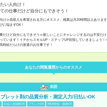
たい人向け！
ての仕事だけど自分にもできそう！
向け≫高収入を希望される方にオススメ。残業は月20時間以上ありま
びに悩まずOK！
事だけど自分にもできそう≫新しいことにチャレンジするのは不安だけ
っています！イチからスキルUP・ステップUP目指していきましょう！
高時給だらけの派遣のお仕事です！
あなたの閲覧履歴からのオススメ
未読
ブレット剤の品質分析・測定入力/日払いOK
K
社会人未経験OK
ブランクOK
WEB登録・面接OK