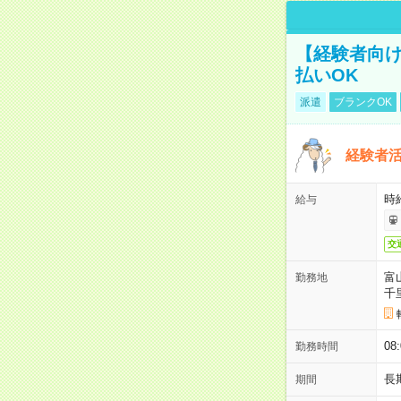
【経験者向け
払いOK
派遣
ブランクOK
経験者活
時給
給与
交
富
勤務地
千
08
勤務時間
長
期間