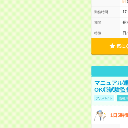
17
勤務時間
長
期間
日
特徴
気に
マニュアル通
OK◎試験監
アルバイト
職種未
1日5時