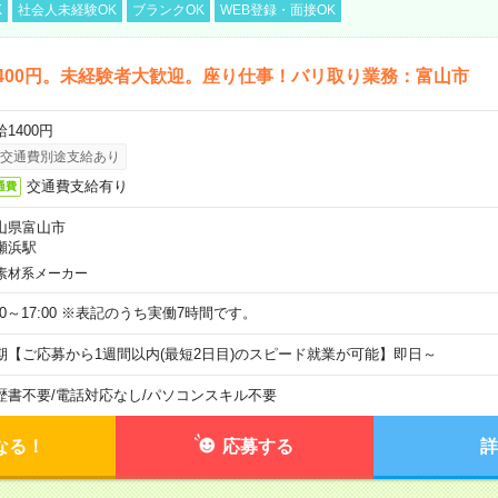
K
社会人未経験OK
ブランクOK
WEB登録・面接OK
400円。未経験者大歓迎。座り仕事！バリ取り業務：富山市
1400円
交通費別途支給あり
交通費支給有り
通費
山県富山市
瀬浜駅
素材系メーカー
:00～17:00 ※表記のうち実働7時間です。
期【ご応募から1週間以内(最短2日目)のスピード就業が可能】即日～
歴書不要
/
電話対応なし
/
パソコンスキル不要
なる！
応募する
詳