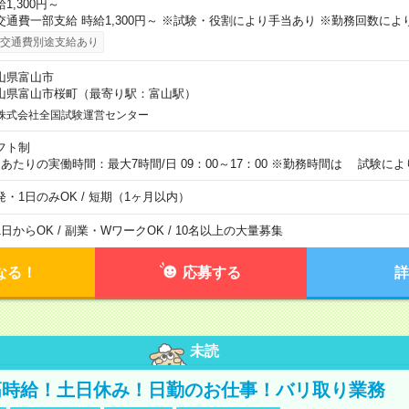
1,300円～
交通費一部支給 時給1,300円～ ※試験・役割により手当あり ※勤務回数によ
交通費別途支給あり
山県富山市
山県富山市桜町（最寄り駅：富山駅）
株式会社全国試験運営センター
フト制
日あたりの実働時間：最大7時間/日 09：00～17：00 ※勤務時間は 試験に
発・1日のみOK / 短期（1ヶ月以内）
1日からOK / 副業・WワークOK / 10名以上の大量募集
なる！
応募する
詳
未読
高時給！土日休み！日勤のお仕事！バリ取り業務