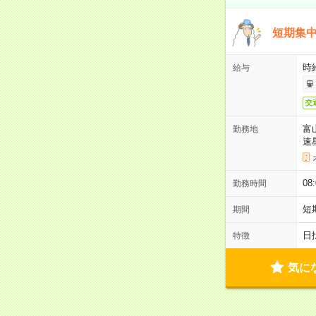
短期集中
時給
給与
交
富
勤務地
速
08
勤務時間
短
期間
日
特徴
気に