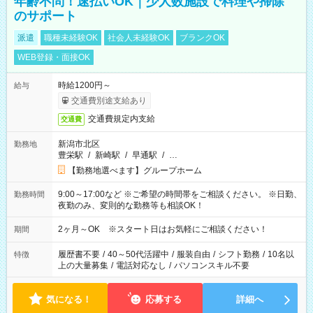
年齢不問！速払いOK｜少人数施設で料理や掃除
のサポート
派遣
職種未経験OK
社会人未経験OK
ブランクOK
WEB登録・面接OK
時給1200円～
給与
交通費別途支給あり
交通費規定内支給
交通費
新潟市北区
勤務地
豊栄駅
/
新崎駅
/
早通駅
/
…
【勤務地選べます】グループホーム
9:00～17:00など ※ご希望の時間帯をご相談ください。 ※日勤、
勤務時間
夜勤のみ、変則的な勤務等も相談OK！
2ヶ月～OK ※スタート日はお気軽にご相談ください！
期間
履歴書不要
/
40～50代活躍中
/
服装自由
/
シフト勤務
/
10名以
特徴
上の大量募集
/
電話対応なし
/
パソコンスキル不要
気になる！
応募する
詳細へ