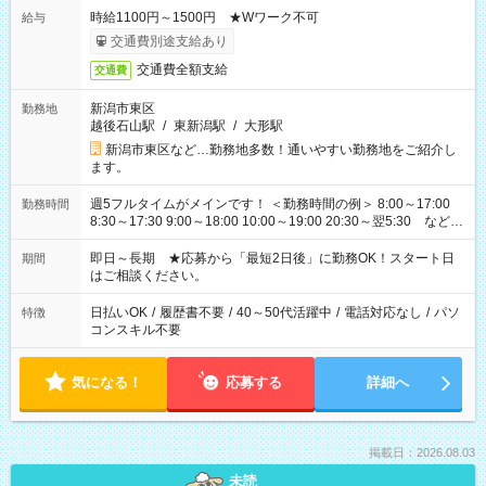
時給1100円～1500円 ★Wワーク不可
給与
交通費別途支給あり
交通費全額支給
交通費
新潟市東区
勤務地
越後石山駅
/
東新潟駅
/
大形駅
新潟市東区など…勤務地多数！通いやすい勤務地をご紹介し
ます。
週5フルタイムがメインです！ ＜勤務時間の例＞ 8:00～17:00
勤務時間
8:30～17:30 9:00～18:00 10:00～19:00 20:30～翌5:30 など ★
その他にも勤務時間多数！ 日勤のみ、残業なし、交替制など
ご希望を教えてください！
即日～長期 ★応募から「最短2日後」に勤務OK！スタート日
期間
はご相談ください。
日払いOK
/
履歴書不要
/
40～50代活躍中
/
電話対応なし
/
パソ
特徴
コンスキル不要
気になる！
応募する
詳細へ
掲載日：2026.08.03
未読