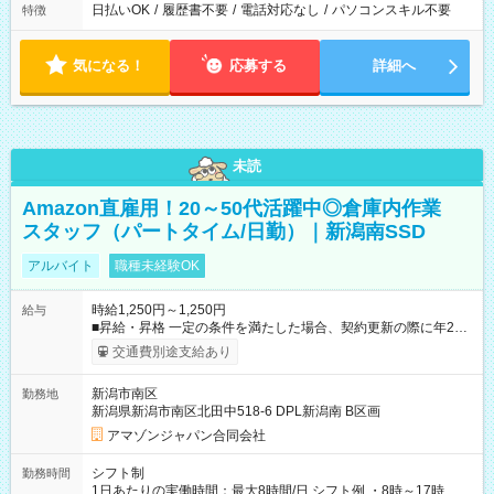
日払いOK
/
履歴書不要
/
電話対応なし
/
パソコンスキル不要
特徴
気になる！
応募する
詳細へ
未読
Amazon直雇用！20～50代活躍中◎倉庫内作業
スタッフ（パートタイム/日勤）｜新潟南SSD
アルバイト
職種未経験OK
時給1,250円～1,250円
給与
■昇給・昇格 一定の条件を満たした場合、契約更新の際に年2回
まで昇給の機会があります。 ■正社員登用制度あり ※月末締/翌
交通費別途支給あり
月25日支払い ※時間外手当、別途支給 ※深夜割増賃金 (22:00～
翌5:00までは時給が25%UPします) ☆給与前払い制度有！
新潟市南区
勤務地
☆Amazon直雇用で安定して働けます！ 【試用期間】試用期間
新潟県新潟市南区北田中518-6 DPL新潟南 B区画
あり 試用期間の長さ：1週間 雇用形態、給与は本採用時と同じ
です。
アマゾンジャパン合同会社
シフト制
勤務時間
1日あたりの実働時間：最大8時間/日 シフト例 ・8時～17時 ・