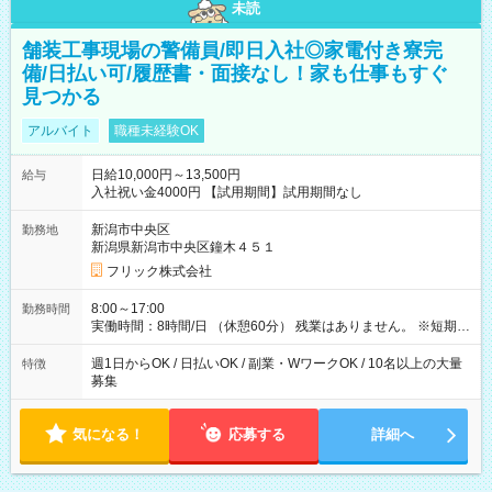
未読
舗装工事現場の警備員/即日入社◎家電付き寮完
備/日払い可/履歴書・面接なし！家も仕事もすぐ
見つかる
アルバイト
職種未経験OK
日給10,000円～13,500円
給与
入社祝い金4000円 【試用期間】試用期間なし
新潟市中央区
勤務地
新潟県新潟市中央区鐘木４５１
フリック株式会社
8:00～17:00
勤務時間
実働時間：8時間/日 （休憩60分） 残業はありません。 ※短期の
募集は行っておりません。予めご了承くださいませ。
週1日からOK / 日払いOK / 副業・WワークOK / 10名以上の大量
特徴
募集
気になる！
応募する
詳細へ