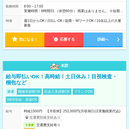
8:00～17:00
勤務時間
実働時間：8時間/日 （休憩60分） 残業はありません。 ※短期の
募集は行っておりません。予めご了承くださいませ。
週1日からOK / 日払いOK / 副業・WワークOK / 10名以上の大量
特徴
募集
気になる！
応募する
詳細へ
未読
給与即払いOK！高時給！土日休み！目視検査・
梱包など
派遣
職種未経験OK
社会人未経験OK
ブランクOK
WEB登録・面接OK
時給1500円 【月収例】252,000円(月収例21日実働残業代込)
給与
交通費別途支給あり
交通費支給有り
交通費