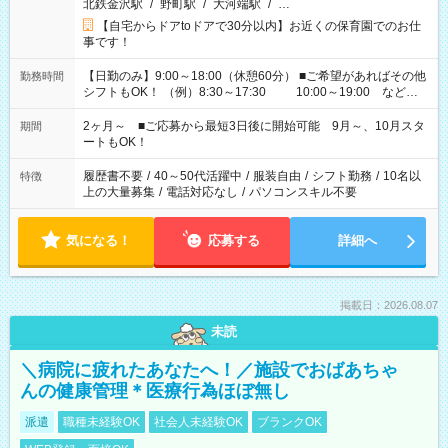
北鉄金沢駅
/
野町駅
/
大河端駅
/
…
【自宅からドアtoドアで30分以内】お近くの保育園でのお仕
事です！
【日勤のみ】9:00～18:00（休憩60分） ■ご希望があればその他
勤務時間
シフトもOK！ （例）8:30～17:30 10:00～19:00 など
「家族とお休みを合わせたい」 「余裕を持って夕飯の準備がし
たい」 「できれば残業はしたくない」 など、ご希望があれば教
2ヶ月～ ■ご応募から最短3日後に開始可能 9月～、10月スタ
期間
えてくださいね。 ※Wワーク希望の方へ 今ご覧のお仕事で希望
ートもOK！
する勤務時間と、もう1つのお仕事の勤務時間。 合計で週40時
間を超える場合は応募できません
履歴書不要
/
40～50代活躍中
/
服装自由
/
シフト勤務
/
10名以
特徴
上の大量募集
/
電話対応なし
/
パソコンスキル不要
気になる！
応募する
詳細へ
掲載日：2026.08.07
未読
＼病院に疲れたあなたへ！／施設でおばあちゃ
んの健康管理＊医療行為ほぼ無し
派遣
職種未経験OK
社会人未経験OK
ブランクOK