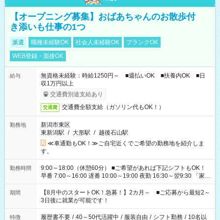
【オープニング募集】おばあちゃんのお散歩付
き添いも仕事の1つ
派遣
職種未経験OK
社会人未経験OK
ブランクOK
WEB登録・面接OK
無資格未経験：時給1250円～ ■週払いOK ■扶養内OK ■日
給与
収1万円以上
交通費別途支給あり
交通費全額支給（ガソリン代もOK！）
交通費
新潟市東区
勤務地
東新潟駅
/
大形駅
/
越後石山駅
≪車通勤もOK！≫ご自宅近くでご希望の勤務地を紹介しま
す。
9:00～18:00（休憩60分） ■ご希望があれば下記シフトもOK！
勤務時間
早番 7:00～16:00 遅番 10:00～19:00 夜勤 16:30～翌9:30 「家族
と休みを合わせたい」 「余裕を持って夕飯の準備がしたい」
「できれば残業はしたくない」 など、ご希望を教えてください
【8月中のスタートOK！急募！】2カ月～ ■ご応募から最短2～
期間
ね。 ※Wワーク希望の方へ 今ご覧のお仕事で希望する勤務時間
3日後に就業が可能です！
と、もう1つのお仕事の勤務時間。 合計で週40時間を超える場
合は応募できません。
履歴書不要
/
40～50代活躍中
/
服装自由
/
シフト勤務
/
10名以
特徴