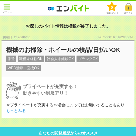
0
メニュー
気になる！
ログイン
お探しのバイト情報は掲載が終了しました。
掲載日 :2026
/
06
/
30
No.SCOTH26162830-T4
機械のお掃除・ホイールの検品/日払いOK
派遣
職種未経験OK
社会人未経験OK
ブランクOK
WEB登録・面接OK
プライベートが充実する！
動きやすい制服アリ！
≪プライベートが充実する≫場合によってはお願いすることもあり
...
もっとみる
あなたの閲覧履歴からのオススメ