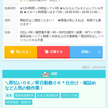
＜ご近所の老人ホームなど＞
★1日4時間～の時短シフトOK ★もちろんフルタイムシフトも可
勤務時間
能 ★スタート時間選べます 7:00～16:00 9:00～18:00 11:00～
20:00 など 残業なし！ ※Wワークの場合、他のお仕事と合わせ
週40時間超の就業はご案内できません ※法令に基づき、週20時
開始日はご相談ください！ ★職場が気に入れば、長期でも働
期間
間以上勤務は社会保険への加入対象となります ※労働者派遣法
けます！
（日雇い派遣の原則禁止）により、短時間・短期間の就業はご
案内が難しい場合があります
日払いOK
/
履歴書不要
/
40～50代活躍中
/
副業・WワークOK
/
特徴
服装自由
/
シフト勤務
/
10名以上の大量募集
/
電話対応なし
/
パ
ソコンスキル不要
気になる！
応募する
詳細へ
掲載日：2026.08.06
未読
＼即払いＯＫ／即日勤務ＯＫ＊仕分け・箱詰め
など人気の軽作業！
派遣
職種未経験OK
社会人未経験OK
ブランクOK
WEB登録・面接OK