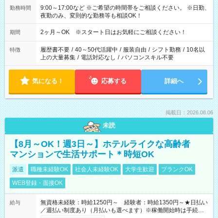
9:00～17:00など ※ご希望の時間帯をご相談ください。 ※日勤、
勤務時間
夜勤のみ、変則的な勤務等も相談OK！
2ヶ月～OK ※スタート日はお気軽にご相談ください！
期間
履歴書不要
/
40～50代活躍中
/
服装自由
/
シフト勤務
/
10名以
特徴
上の大量募集
/
電話対応なし
/
パソコンスキル不要
気になる！
応募する
詳細へ
掲載日：2026.08.06
未読
【8月～OK！週3日～】ホテルライクな高齢者
マンションで生活サポート＊時短OK
派遣
職種未経験OK
社会人未経験OK
大学生歓迎
ブランクOK
WEB登録・面接OK
無資格未経験：時給1250円～ 経験者：時給1350円～★日払い
給与
／週払い制度あり（月払いも選べます）※稼働開始時は手続き完