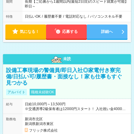
長期【ご応募から1週間以内(最短2日目)のスピード就業が可能】
期間
即日～
日払いOK
/
履歴書不要
/
電話対応なし
/
パソコンスキル不要
特徴
気になる！
応募する
詳細へ
未読
設備工事現場の警備員/即日入社◎家電付き寮完
備/日払い可/履歴書・面接なし！家も仕事もすぐ
見つかる
アルバイト
職種未経験OK
日給10,000円～13,500円
給与
※交通誘導2級保有者は12000円スタート！ 入社祝い金4000円
【試用期間】試用期間なし
新潟市北区
勤務地
新潟県新潟市東区
フリック株式会社