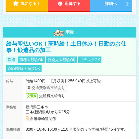
気になる！
応募する
詳細へ
未読
給与即払いOK！高時給！土日休み！日勤のお仕
事！鍛造品の加工
派遣
職種未経験OK
社会人未経験OK
ブランクOK
WEB登録・面接OK
時給1400円 【月収例】256,949円以上可能
給与
交通費別途支給あり
交通費支給有り
交通費
新潟県三条市
勤務地
三条(新潟県)駅から車15分
自動車輸送関係
8:00～16:40 16:30～1:10 ※表記のうち実働7時間45分です。
勤務時間