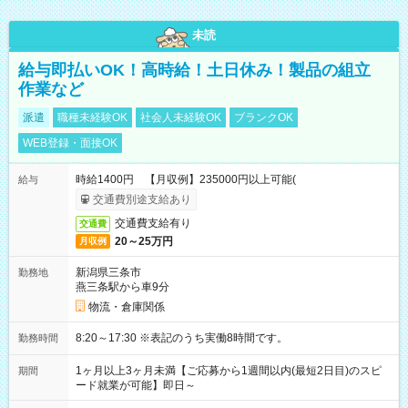
未読
給与即払いOK！高時給！土日休み！製品の組立
作業など
派遣
職種未経験OK
社会人未経験OK
ブランクOK
WEB登録・面接OK
時給1400円 【月収例】235000円以上可能(
給与
交通費別途支給あり
交通費支給有り
交通費
20～25万円
月収例
新潟県三条市
勤務地
燕三条駅から車9分
物流・倉庫関係
8:20～17:30 ※表記のうち実働8時間です。
勤務時間
1ヶ月以上3ヶ月未満【ご応募から1週間以内(最短2日目)のスピ
期間
ード就業が可能】即日～