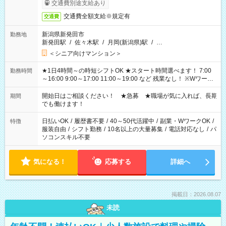
了次第のお支払いとなります。
交通費別途支給あり
交通費全額支給※規定有
交通費
新潟県新発田市
勤務地
新発田駅
/
佐々木駅
/
月岡(新潟県)駅
/
…
＜シニア向けマンション＞
★1日4時間～の時短シフトOK ★スタート時間選べます！ 7:00
勤務時間
～16:00 9:00～17:00 11:00～19:00 など 残業なし！ ※Wワーク
の場合、他のお仕事と合わせ週40時間超の就業はご案内できま
せん ※法令に基づき、週20時間以上勤務は社会保険への加入対
開始日はご相談ください！ ★急募 ★職場が気に入れば、長期
期間
象となります ※労働者派遣法（日雇い派遣の原則禁止）によ
でも働けます！
り、短時間・短期間の就業はご案内が難しい場合があります
日払いOK
/
履歴書不要
/
40～50代活躍中
/
副業・WワークOK
/
特徴
服装自由
/
シフト勤務
/
10名以上の大量募集
/
電話対応なし
/
パ
ソコンスキル不要
気になる！
応募する
詳細へ
掲載日：2026.08.07
未読