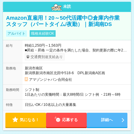
未読
Amazon直雇用！20～50代活躍中◎倉庫内作業
スタッフ（パートタイム/夜勤）｜新潟南DS
アルバイト
職種未経験OK
時給1,250円～1,563円
給与
■昇給・昇格 一定の条件を満たした場合、契約更新の際に年2回
まで昇給の機会があります。 ■正社員登用制度あり ※月末締/翌
交通費別途支給あり
月25日支払い ※時間外手当、別途支給 ※深夜割増賃金 (22:00～
翌5:00までは時給が25%UPします) ☆給与前払い制度有！
新潟市南区
勤務地
☆Amazon直雇用で安定して働けます！ 【試用期間】試用期間
新潟県新潟市南区北田中518-6 DPL新潟南A区画
あり 試用期間の長さ：1週間 雇用形態、給与は本採用時と同じ
です。
アマゾンジャパン合同会社
シフト制
勤務時間
1日あたりの実働時間：最大8時間/日 シフト例 ・21時～6時
日払いOK / 10名以上の大量募集
特徴
気になる！
応募する
詳細へ