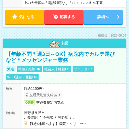
上の大量募集
/
電話対応なし
/
パソコンスキル不要
気になる！
応募する
詳細へ
掲載日：2026.08.04
未読
【年齢不問＊週3日～OK】病院内でカルテ運び
など＊メッセンジャー業務
派遣
職種未経験OK
社会人未経験OK
ブランクOK
WEB登録・面接OK
時給1150円～
給与
交通費別途支給あり
交通費規定内支給
交通費
長野県長野市
勤務地
北長野駅
/
今井駅
/
豊野駅
/
…
【勤務地選べます】病院・クリニック