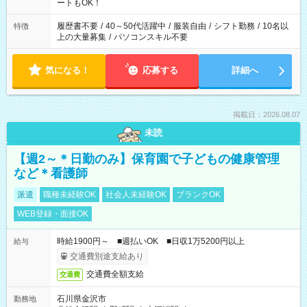
えてくださいね。 ※Wワーク希望の方へ 今ご覧のお仕事で希望
ートもOK！
する勤務時間と、もう1つのお仕事の勤務時間。 合計で週40時
間を超える場合は応募できません
履歴書不要
/
40～50代活躍中
/
服装自由
/
シフト勤務
/
10名以
特徴
上の大量募集
/
パソコンスキル不要
気になる！
応募する
詳細へ
掲載日：2026.08.07
未読
【週2～＊日勤のみ】保育園で子どもの健康管理
など＊看護師
派遣
職種未経験OK
社会人未経験OK
ブランクOK
WEB登録・面接OK
時給1900円～ ■週払いOK ■日収1万5200円以上
給与
交通費別途支給あり
交通費全額支給
交通費
石川県金沢市
勤務地