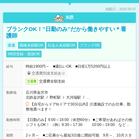
掲載日：2026.08.07
未読
ブランクOK！"日勤のみ"だから働きやすい＊看
護師
派遣
職種未経験OK
社会人未経験OK
ブランクOK
WEB登録・面接OK
時給1900円～ ■週払いOK ■日収1万5200円以上
給与
交通費別途支給あり
交通費全額支給
交通費
石川県金沢市
勤務地
北鉄金沢駅
/
野町駅
/
大河端駅
/
…
【自宅からドアtoドアで30分以内】介護施設でのお仕事。勤
務地選べます！
【日勤のみ】9:00～18:00（休憩60分） ■ご希望があればその他
勤務時間
シフトもOK！ （例）8:30～17:30 10:00～19:00 など
「家族とお休みを合わせたい」 「余裕を持って夕飯の準備がし
たい」 「できれば残業はしたくない」 など、ご希望があれば教
2ヶ月～ ■ご応募から最短3日後に開始可能 9月～、10月スタ
期間