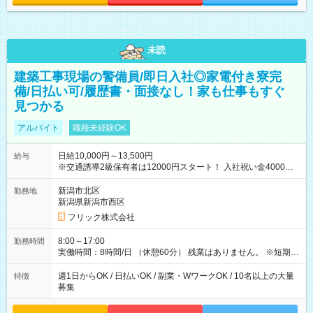
未読
建築工事現場の警備員/即日入社◎家電付き寮完
備/日払い可/履歴書・面接なし！家も仕事もすぐ
見つかる
アルバイト
職種未経験OK
日給10,000円～13,500円
給与
※交通誘導2級保有者は12000円スタート！ 入社祝い金4000円
【試用期間】試用期間なし
新潟市北区
勤務地
新潟県新潟市西区
フリック株式会社
8:00～17:00
勤務時間
実働時間：8時間/日 （休憩60分） 残業はありません。 ※短期の
募集は行っておりません。予めご了承くださいませ。
週1日からOK / 日払いOK / 副業・WワークOK / 10名以上の大量
特徴
募集