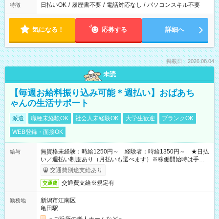
日払いOK
/
履歴書不要
/
電話対応なし
/
パソコンスキル不要
特徴
気になる！
応募する
詳細へ
掲載日：2026.08.04
未読
【毎週お給料振り込み可能＊週払い】おばあち
ゃんの生活サポート
派遣
職種未経験OK
社会人未経験OK
大学生歓迎
ブランクOK
WEB登録・面接OK
無資格未経験：時給1250円～ 経験者：時給1350円～ ★日払
給与
い／週払い制度あり（月払いも選べます）※稼働開始時は手続き
完了次第のお支払いとなります。
交通費別途支給あり
交通費支給※規定有
交通費
新潟市江南区
勤務地
亀田駅