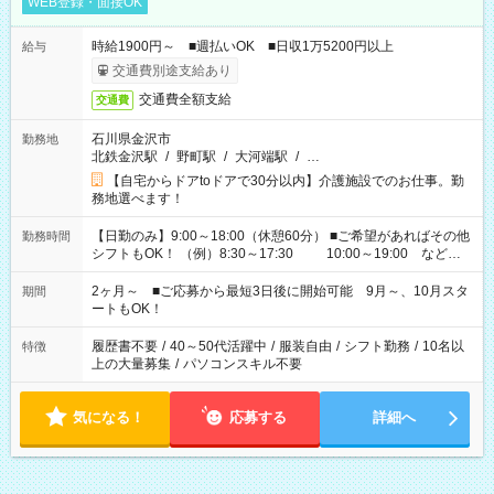
WEB登録・面接OK
時給1900円～ ■週払いOK ■日収1万5200円以上
給与
交通費別途支給あり
交通費全額支給
交通費
石川県金沢市
勤務地
北鉄金沢駅
/
野町駅
/
大河端駅
/
…
【自宅からドアtoドアで30分以内】介護施設でのお仕事。勤
務地選べます！
【日勤のみ】9:00～18:00（休憩60分） ■ご希望があればその他
勤務時間
シフトもOK！ （例）8:30～17:30 10:00～19:00 など
「家族とお休みを合わせたい」 「できれば残業はしたくない」
など、あなたのご希望に沿ったお仕事をご紹介します！ ※Wワ
2ヶ月～ ■ご応募から最短3日後に開始可能 9月～、10月スタ
期間
ーク希望の方へ 今ご覧のお仕事で希望する勤務時間と、もう1つ
ートもOK！
のお仕事の勤務時間。 合計で週40時間を超える場合は応募でき
ません
履歴書不要
/
40～50代活躍中
/
服装自由
/
シフト勤務
/
10名以
特徴
上の大量募集
/
パソコンスキル不要
気になる！
応募する
詳細へ