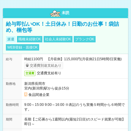
未読
給与即払いOK！土日休み！日勤のお仕事！袋詰
め、梱包等
派遣
職種未経験OK
社会人未経験OK
ブランクOK
WEB登録・面接OK
時給1100円 【月収例】115,000円(月収例21日5時間/日実働)
給与
交通費別途支給あり
交通費支給有り
交通費
新潟県長岡市
勤務地
宮内(新潟県)駅から徒歩15分
食品関連企業
9:00～15:00 9:00～16:00 ※表記のうち実働５時間から６時間で
勤務時間
す。
長期【ご応募から1週間以内(最短2日目)のスピード就業が可能】
期間
即日～