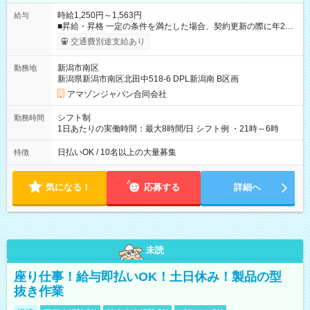
時給1,250円～1,563円
給与
■昇給・昇格 一定の条件を満たした場合、契約更新の際に年2回
まで昇給の機会があります。 ■正社員登用制度あり ※月末締/翌
交通費別途支給あり
月25日支払い ※時間外手当、別途支給 ※深夜割増賃金 (22:00～
翌5:00までは時給が25%UPします) ☆給与前払い制度有！
新潟市南区
勤務地
☆Amazon直雇用で安定して働けます！ 【試用期間】試用期間
新潟県新潟市南区北田中518-6 DPL新潟南 B区画
あり 試用期間の長さ：1週間 雇用形態、給与は本採用時と同じ
です。
アマゾンジャパン合同会社
シフト制
勤務時間
1日あたりの実働時間：最大8時間/日 シフト例 ・21時～6時
日払いOK / 10名以上の大量募集
特徴
気になる！
応募する
詳細へ
未読
座り仕事！給与即払いOK！土日休み！製品の型
抜き作業