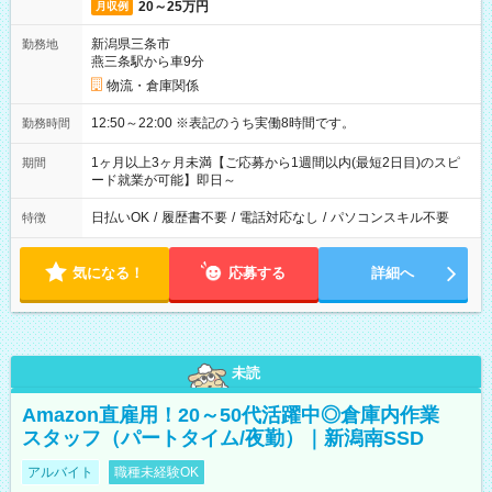
20～25万円
月収例
新潟県三条市
勤務地
燕三条駅から車9分
物流・倉庫関係
12:50～22:00 ※表記のうち実働8時間です。
勤務時間
1ヶ月以上3ヶ月未満【ご応募から1週間以内(最短2日目)のスピ
期間
ード就業が可能】即日～
日払いOK
/
履歴書不要
/
電話対応なし
/
パソコンスキル不要
特徴
気になる！
応募する
詳細へ
未読
Amazon直雇用！20～50代活躍中◎倉庫内作業
スタッフ（パートタイム/夜勤）｜新潟南SSD
アルバイト
職種未経験OK