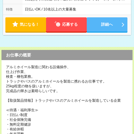
12時～21時
日払いOK / 10名以上の大量募集
特徴
気になる！
応募する
詳細へ
お仕事の概要
アルミホイール製造に関わる設備操作、
仕上げ作業、
検査・梱包業務。
トラックやバスのアルミホイールを製造に携わるお仕事です。
25kg程度の物を扱いますが、
完成品の輝きは素晴らしいです。
【取扱製品情報】トラックやバスのアルミホイールを製造している企業
≪待遇・福利厚生≫
・日払い制度
・社会保険完備
・無料定期健診
・有給休暇