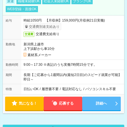
派遣
職種未経験OK
社会人未経験OK
ブランクOK
WEB登録・面接OK
時給1050円 【月収例】159,000円(月収例21日実働)
給与
交通費別途支給あり
交通費支給有り
交通費
新潟県上越市
勤務地
上下浜駅から車10分
素材系メーカー
9:00～17:30 ※表記のうち実働7時間15分です。
勤務時間
長期【ご応募から1週間以内(最短2日目)のスピード就業が可能】
期間
即日～
日払いOK
/
履歴書不要
/
電話対応なし
/
パソコンスキル不要
特徴
気になる！
応募する
詳細へ