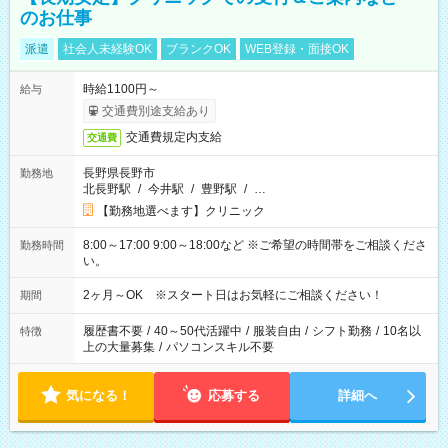
のお仕事
派遣
社会人未経験OK
ブランクOK
WEB登録・面接OK
時給1100円～
給与
交通費別途支給あり
交通費規定内支給
交通費
長野県長野市
勤務地
北長野駅
/
今井駅
/
豊野駅
/
…
【勤務地選べます】クリニック
8:00～17:00 9:00～18:00など ※ご希望の時間帯をご相談くださ
勤務時間
い。
2ヶ月～OK ※スタート日はお気軽にご相談ください！
期間
履歴書不要
/
40～50代活躍中
/
服装自由
/
シフト勤務
/
10名以
特徴
上の大量募集
/
パソコンスキル不要
気になる！
応募する
詳細へ