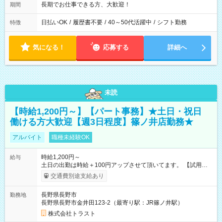
長期でお仕事できる方、大歓迎！
期間
日払いOK
/
履歴書不要
/
40～50代活躍中
/
シフト勤務
特徴
気になる！
応募する
詳細へ
未読
【時給1,200円～】【パート事務】★土日・祝日
働ける方大歓迎【週3日程度】篠ノ井店勤務★
アルバイト
職種未経験OK
時給1,200円～
給与
土日の出勤は時給＋100円アップさせて頂いてます。 【試用期
間】試用期間なし
交通費別途支給あり
長野県長野市
勤務地
長野県長野市金井田123-2（最寄り駅：JR篠ノ井駅）
株式会社トラスト