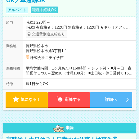
OK／車通勤OK
アルバイト
職種未経験OK
時給1,220円～
給与
[時給] 有資格者：1220円 無資格者：1220円 ★キャリアアップ制
度あり 進級により給与がアップします！ 【試用期間】試用期間
交通費別途支給あり
あり 試用期間の長さ：3ヶ月 雇用形態、給与は本採用時と同じ
です。
長野県松本市
勤務地
長野県松本市旭3丁目1-1
株式会社ニチイ学館
平均労働時間：1ヶ月あたり160時間 ＜シフト例＞ ■月～日・夜
勤務時間
間受付 17:00～翌8:30（休憩180分） ■土日祝・休日受付 8:15～
17:15（休憩60分） ※上記時間帯でのシフト制 ※夜間のみ、休
日のみ等、勤務日数ご相談ください 平均労働時間：1ヶ月あたり
週1日からOK
特徴
160時間 ＜シフト例＞ ■月～日・夜間受付 17:00～翌8:30（休憩
180分） ■土日祝・休日受付 8:15～17:15（休憩60分） ※上記時
間帯でのシフト制 ※夜間のみ、休日のみ等、勤務日数ご相談く
気になる！
応募する
詳細へ
ださい
未読