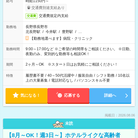
時給1150円～
給与
交通費別途支給あり
交通費規定内支給
交通費
長野県長野市
勤務地
北長野駅
/
今井駅
/
豊野駅
/
…
【勤務地選べます】病院・クリニック
9:00～17:00など ※ご希望の時間帯をご相談ください。 ※日勤、
勤務時間
夜勤のみ、変則的な勤務等も相談OK！
2ヶ月～OK ※スタート日はお気軽にご相談ください！
期間
履歴書不要
/
40～50代活躍中
/
服装自由
/
シフト勤務
/
10名以
特徴
上の大量募集
/
電話対応なし
/
パソコンスキル不要
気になる！
応募する
詳細へ
掲載日：2026.08.06
未読
【8月～OK！週3日～】ホテルライクな高齢者