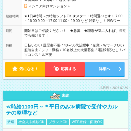
＜シニア向けマンション＞
★1日4時間～の時短シフトOK ★スタート時間選べます！ 7:00
勤務時間
～16:00 9:00～17:00 11:00～19:00 など 残業なし！ ※Wワーク
の場合、他のお仕事と合わせ週40時間超の就業はご案内できま
せん ※法令に基づき、週20時間以上勤務は社会保険への加入対
開始日はご相談ください！ ★急募 ★職場が気に入れば、長期
期間
象となります ※労働者派遣法（日雇い派遣の原則禁止）によ
でも働けます！
り、短時間・短期間の就業はご案内が難しい場合があります
日払いOK
/
履歴書不要
/
40～50代活躍中
/
副業・WワークOK
/
特徴
服装自由
/
シフト勤務
/
10名以上の大量募集
/
電話対応なし
/
パ
ソコンスキル不要
気になる！
応募する
詳細へ
掲載日：2026.07.30
未読
≪時給1100円～＊平日のみ≫病院で受付やカル
テの整理など
派遣
社会人未経験OK
ブランクOK
WEB登録・面接OK