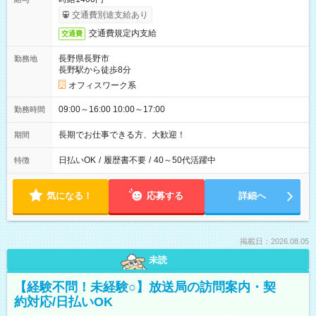
交通費別途支給あり
交通費規定内支給
交通費
長野県長野市
勤務地
長野駅から徒歩8分
オフィスワーク系
09:00～16:00 10:00～17:00
勤務時間
長期でお仕事できる方、大歓迎！
期間
日払いOK
/
履歴書不要
/
40～50代活躍中
特徴
気になる！
応募する
詳細へ
掲載日：2026.08.05
未読
【経験不問！未経験○】放送局の訪問案内・契
約対応/日払いOK