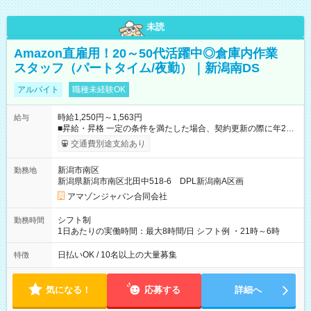
未読
Amazon直雇用！20～50代活躍中◎倉庫内作業
スタッフ（パートタイム/夜勤）｜新潟南DS
アルバイト
職種未経験OK
時給1,250円～1,563円
給与
■昇給・昇格 一定の条件を満たした場合、契約更新の際に年2回
まで昇給の機会があります。 ■正社員登用制度あり ※月末締/翌
交通費別途支給あり
月25日支払い ※時間外手当、別途支給 ※深夜割増賃金 (22:00～
翌5:00までは時給が25%UPします) ☆給与前払い制度有！
新潟市南区
勤務地
☆Amazon直雇用で安定して働けます！ 【試用期間】試用期間
新潟県新潟市南区北田中518-6 DPL新潟南A区画
あり 試用期間の長さ：1週間 雇用形態、給与は本採用時と同じ
です。
アマゾンジャパン合同会社
シフト制
勤務時間
1日あたりの実働時間：最大8時間/日 シフト例 ・21時～6時
日払いOK / 10名以上の大量募集
特徴
気になる！
応募する
詳細へ