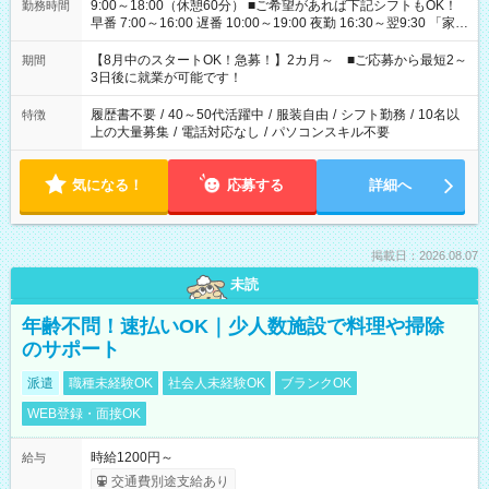
9:00～18:00（休憩60分） ■ご希望があれば下記シフトもOK！
勤務時間
早番 7:00～16:00 遅番 10:00～19:00 夜勤 16:30～翌9:30 「家族
と休みを合わせたい」 「余裕を持って夕飯の準備がしたい」
「できれば残業はしたくない」 など、ご希望を教えてください
【8月中のスタートOK！急募！】2カ月～ ■ご応募から最短2～
期間
ね。 ※Wワーク希望の方へ 今ご覧のお仕事で希望する勤務時間
3日後に就業が可能です！
と、もう1つのお仕事の勤務時間。 合計で週40時間を超える場
合は応募できません。
履歴書不要
/
40～50代活躍中
/
服装自由
/
シフト勤務
/
10名以
特徴
上の大量募集
/
電話対応なし
/
パソコンスキル不要
気になる！
応募する
詳細へ
掲載日：2026.08.07
未読
年齢不問！速払いOK｜少人数施設で料理や掃除
のサポート
派遣
職種未経験OK
社会人未経験OK
ブランクOK
WEB登録・面接OK
時給1200円～
給与
交通費別途支給あり