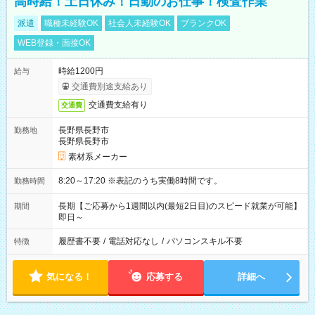
高時給！土日休み！日勤のお仕事！検査作業
派遣
職種未経験OK
社会人未経験OK
ブランクOK
WEB登録・面接OK
時給1200円
給与
交通費別途支給あり
交通費支給有り
交通費
長野県長野市
勤務地
長野県長野市
素材系メーカー
8:20～17:20 ※表記のうち実働8時間です。
勤務時間
長期【ご応募から1週間以内(最短2日目)のスピード就業が可能】
期間
即日～
履歴書不要
/
電話対応なし
/
パソコンスキル不要
特徴
気になる！
応募する
詳細へ