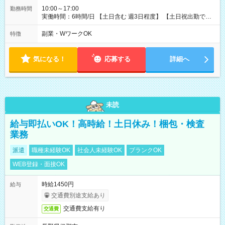
10:00～17:00
勤務時間
実働時間：6時間/日 【土日含む 週3日程度】 【土日祝出勤でき
る方優遇！】
副業・WワークOK
特徴
気になる！
応募する
詳細へ
未読
給与即払いOK！高時給！土日休み！梱包・検査
業務
派遣
職種未経験OK
社会人未経験OK
ブランクOK
WEB登録・面接OK
時給1450円
給与
交通費別途支給あり
交通費支給有り
交通費