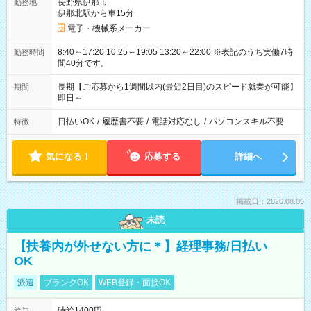
長野県伊那市
勤務地
伊那北駅から車15分
電子・機械系メーカー
8:40～17:20 10:25～19:05 13:20～22:00 ※表記のうち実働7時
勤務時間
間40分です。
長期【ご応募から1週間以内(最短2日目)のスピード就業が可能】
期間
即日～
日払いOK
/
履歴書不要
/
電話対応なし
/
パソコンスキル不要
特徴
気になる！
応募する
詳細へ
掲載日：2026.08.05
未読
【扶養内が外せない方に＊】経理事務/日払い
OK
派遣
ブランクOK
WEB登録・面接OK
時給1400円
給与