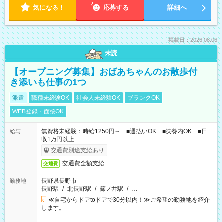
気になる！
応募する
詳細へ
掲載日：2026.08.06
未読
【オープニング募集】おばあちゃんのお散歩付
き添いも仕事の1つ
派遣
職種未経験OK
社会人未経験OK
ブランクOK
WEB登録・面接OK
無資格未経験：時給1250円～ ■週払いOK ■扶養内OK ■日
給与
収1万円以上
交通費別途支給あり
交通費全額支給
交通費
長野県長野市
勤務地
長野駅
/
北長野駅
/
篠ノ井駅
/
…
≪自宅からドアtoドアで30分以内！≫ご希望の勤務地を紹介
します。