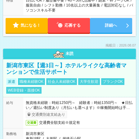
日払いOK
/
履歴書不要
/
40～50代活躍中
/
副業・WワークOK
/
特徴
服装自由
/
シフト勤務
/
10名以上の大量募集
/
電話対応なし
/
パ
ソコンスキル不要
気になる！
応募する
詳細へ
掲載日：2026.08.07
未読
新潟市東区【週3日～】ホテルライクな高齢者マ
ンションで生活サポート
派遣
職種未経験OK
社会人未経験OK
大学生歓迎
ブランクOK
WEB登録・面接OK
無資格未経験：時給1250円～ 経験者：時給1350円～ ★日払
給与
い／週払い制度あり（月払いも選べます）※稼働開始時は手続き
完了次第のお支払いとなります。
交通費別途支給あり
交通費全額支給※規定有
交通費
新潟市東区
勤務地
東新潟駅
/
大形駅
/
越後石山駅