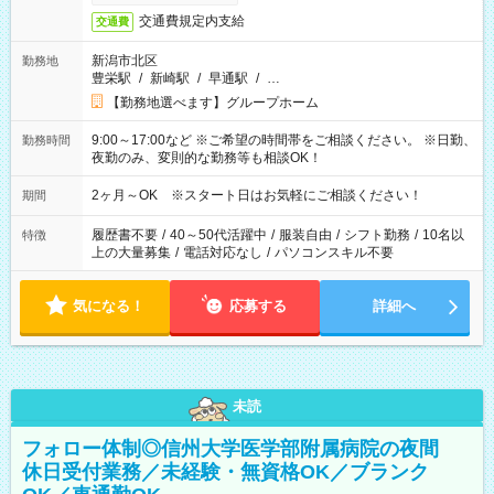
交通費規定内支給
交通費
新潟市北区
勤務地
豊栄駅
/
新崎駅
/
早通駅
/
…
【勤務地選べます】グループホーム
9:00～17:00など ※ご希望の時間帯をご相談ください。 ※日勤、
勤務時間
夜勤のみ、変則的な勤務等も相談OK！
2ヶ月～OK ※スタート日はお気軽にご相談ください！
期間
履歴書不要
/
40～50代活躍中
/
服装自由
/
シフト勤務
/
10名以
特徴
上の大量募集
/
電話対応なし
/
パソコンスキル不要
気になる！
応募する
詳細へ
未読
フォロー体制◎信州大学医学部附属病院の夜間
休日受付業務／未経験・無資格OK／ブランク