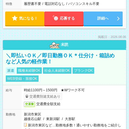
履歴書不要
/
電話対応なし
/
パソコンスキル不要
特徴
気になる！
応募する
詳細へ
掲載日：2026.08.06
未読
＼即払いＯＫ／即日勤務ＯＫ＊仕分け・箱詰め
など人気の軽作業！
派遣
職種未経験OK
社会人未経験OK
ブランクOK
WEB登録・面接OK
時給1100円～1500円 ★Wワーク不可
給与
交通費別途支給あり
交通費全額支給
交通費
新潟市東区
勤務地
越後石山駅
/
東新潟駅
/
大形駅
新潟市東区など…勤務地多数！通いやすい勤務地をご紹介し