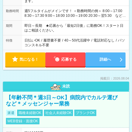
ます。
週5フルタイムがメインです！ ＜勤務時間の例＞ 8:00～17:00
勤務時間
8:30～17:30 9:00～18:00 10:00～19:00 20:30～翌5:30 など ★
その他にも勤務時間多数！ 日勤のみ、残業なし、交替制など
ご希望を教えてください！
即日～長期 ★応募から「最短2日後」に勤務OK！スタート日
期間
はご相談ください。
日払いOK
/
履歴書不要
/
40～50代活躍中
/
電話対応なし
/
パソ
特徴
コンスキル不要
気になる！
応募する
詳細へ
掲載日：2026.08.04
未読
【年齢不問＊週3日～OK】病院内でカルテ運び
など＊メッセンジャー業務
派遣
職種未経験OK
社会人未経験OK
ブランクOK
WEB登録・面接OK