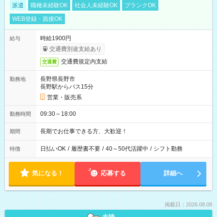
派遣
職種未経験OK
社会人未経験OK
ブランクOK
WEB登録・面接OK
時給1900円
給与
交通費別途支給あり
交通費規定内支給
交通費
長野県長野市
勤務地
長野駅からバス15分
営業・販売系
09:30～18:00
勤務時間
長期でお仕事できる方、大歓迎！
期間
日払いOK
/
履歴書不要
/
40～50代活躍中
/
シフト勤務
特徴
気になる！
応募する
詳細へ
掲載日：2026.08.08