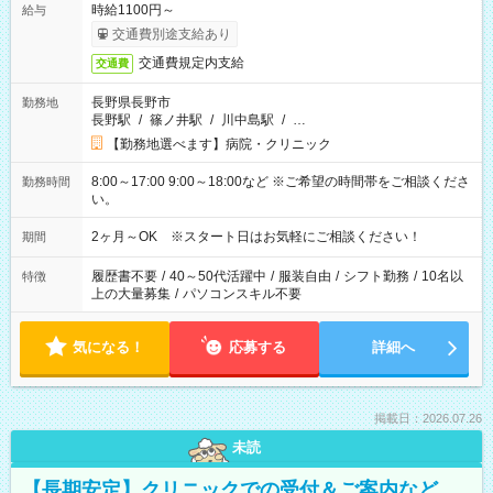
時給1100円～
給与
交通費別途支給あり
交通費規定内支給
交通費
長野県長野市
勤務地
長野駅
/
篠ノ井駅
/
川中島駅
/
…
【勤務地選べます】病院・クリニック
8:00～17:00 9:00～18:00など ※ご希望の時間帯をご相談くださ
勤務時間
い。
2ヶ月～OK ※スタート日はお気軽にご相談ください！
期間
履歴書不要
/
40～50代活躍中
/
服装自由
/
シフト勤務
/
10名以
特徴
上の大量募集
/
パソコンスキル不要
気になる！
応募する
詳細へ
掲載日：2026.07.26
未読
【長期安定】クリニックでの受付＆ご案内など