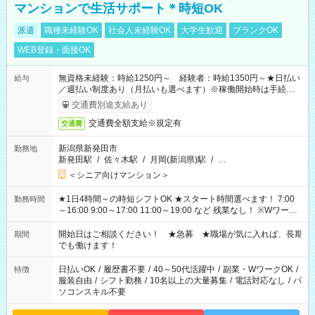
マンションで生活サポート＊時短OK
派遣
職種未経験OK
社会人未経験OK
大学生歓迎
ブランクOK
WEB登録・面接OK
無資格未経験：時給1250円～ 経験者：時給1350円～★日払い
給与
／週払い制度あり（月払いも選べます）※稼働開始時は手続き完
了次第のお支払いとなります。
交通費別途支給あり
交通費全額支給※規定有
交通費
新潟県新発田市
勤務地
新発田駅
/
佐々木駅
/
月岡(新潟県)駅
/
…
＜シニア向けマンション＞
★1日4時間～の時短シフトOK ★スタート時間選べます！ 7:00
勤務時間
～16:00 9:00～17:00 11:00～19:00 など 残業なし！ ※Wワーク
の場合、他のお仕事と合わせ週40時間超の就業はご案内できま
せん ※法令に基づき、週20時間以上勤務は社会保険への加入対
開始日はご相談ください！ ★急募 ★職場が気に入れば、長期
期間
象となります ※労働者派遣法（日雇い派遣の原則禁止）によ
でも働けます！
り、短時間・短期間の就業はご案内が難しい場合があります
日払いOK
/
履歴書不要
/
40～50代活躍中
/
副業・WワークOK
/
特徴
服装自由
/
シフト勤務
/
10名以上の大量募集
/
電話対応なし
/
パ
ソコンスキル不要