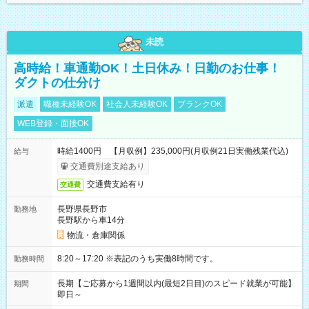
未読
高時給！車通勤OK！土日休み！日勤のお仕事！
ダクトの仕分け
派遣
職種未経験OK
社会人未経験OK
ブランクOK
WEB登録・面接OK
時給1400円 【月収例】235,000円(月収例21日実働残業代込)
給与
交通費別途支給あり
交通費支給有り
交通費
長野県長野市
勤務地
長野駅から車14分
物流・倉庫関係
8:20～17:20 ※表記のうち実働8時間です。
勤務時間
長期【ご応募から1週間以内(最短2日目)のスピード就業が可能】
期間
即日～