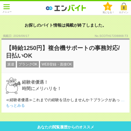
0
メニュー
気になる！
ログイン
お探しのバイト情報は掲載が終了しました。
掲載日 :2026
/
06
/
17
No.SCOTH17208868-T3
【時給1250円】複合機サポートの事務対応/
日払いOK
派遣
ブランクOK
WEB登録・面接OK
経験者優遇！
時間にメリハリを！
≪経験者優遇≫これまでの経験を活かしませんか？ブランクがあっ
...
もっとみる
あなたの閲覧履歴からのオススメ