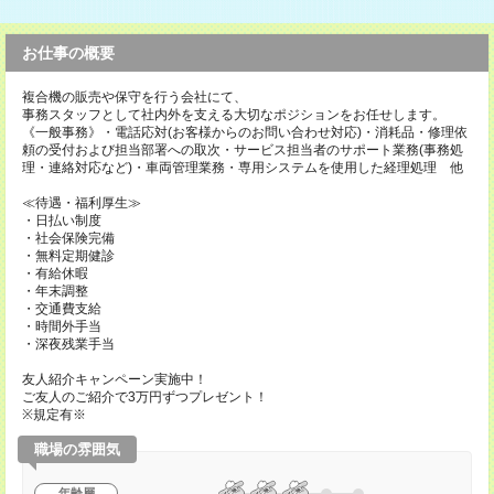
お仕事の概要
複合機の販売や保守を行う会社にて、
事務スタッフとして社内外を支える大切なポジションをお任せします。
《一般事務》・電話応対(お客様からのお問い合わせ対応)・消耗品・修理依
頼の受付および担当部署への取次・サービス担当者のサポート業務(事務処
理・連絡対応など)・車両管理業務・専用システムを使用した経理処理 他
≪待遇・福利厚生≫
・日払い制度
・社会保険完備
・無料定期健診
・有給休暇
・年末調整
・交通費支給
・時間外手当
・深夜残業手当
友人紹介キャンペーン実施中！
ご友人のご紹介で3万円ずつプレゼント！
※規定有※
職場の雰囲気
年齢層