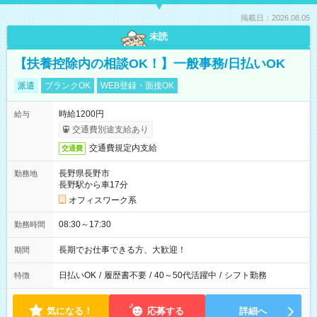
掲載日：2026.08.05
未読
【扶養控除内の相談OK！】一般事務/日払いOK
派遣
ブランクOK
WEB登録・面接OK
時給1200円
給与
交通費別途支給あり
交通費規定内支給
交通費
長野県長野市
勤務地
長野駅から車17分
オフィスワーク系
08:30～17:30
勤務時間
長期でお仕事できる方、大歓迎！
期間
日払いOK
/
履歴書不要
/
40～50代活躍中
/
シフト勤務
特徴
気になる！
応募する
詳細へ