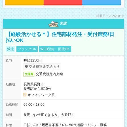
掲載日：2026.08.05
未読
【経験活かせる＊】住宅部材発注・受付庶務/日
払いOK
派遣
ブランクOK
WEB登録・面接OK
時給1250円
給与
交通費別途支給あり
交通費規定内支給
交通費
長野県長野市
勤務地
長野駅から車10分
オフィスワーク系
09:00～18:00
勤務時間
長期でお仕事できる方、大歓迎！
期間
日払いOK
/
履歴書不要
/
40～50代活躍中
/
シフト勤務
特徴