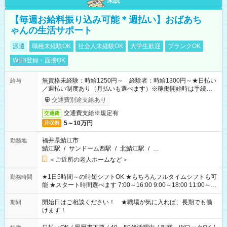
未読
【毎週お給料振り込み可能＊週払い】おばあち
ゃんの生活サポート
派遣
職種未経験OK
社会人未経験OK
大学生歓迎
ブランクOK
WEB登録・面接OK
無資格未経験：時給1250円～ 経験者：時給1300円～★日払い
給与
／週払い制度あり（月払いも選べます）※稼働開始時は手続き完
了次第のお支払いとなります。
交通費別途支給あり
交通費支給※規定有
交通費
5～10万円
月収例
福井県鯖江市
勤務地
鯖江駅
/
サンドーム西駅
/
北鯖江駅
/
…
＜ご近所の老人ホームなど＞
★1日5時間～の時短シフトOK ★もちろんフルタイムシフトも可
勤務時間
能 ★スタート時間選べます 7:00～16:00 9:00～18:00 11:00～
20:00 など 残業なし！ ※Wワークの場合、他のお仕事と合わせ
週40時間超の就業はご案内できません ※法令に基づき、週20時
開始日はご相談ください！ ★職場が気に入れば、長期でも働
期間
間以上勤務は社会保険への加入対象となります ※労働者派遣法
けます！
（日雇い派遣の原則禁止）により、短時間・短期間の就業はご
案内が難しい場合があります