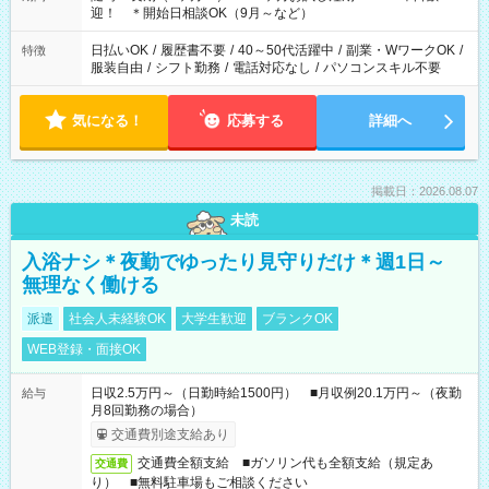
る時間帯！
迎！ ＊開始日相談OK（9月～など）
日払いOK
/
履歴書不要
/
40～50代活躍中
/
副業・WワークOK
/
特徴
服装自由
/
シフト勤務
/
電話対応なし
/
パソコンスキル不要
気になる！
応募する
詳細へ
掲載日：2026.08.07
未読
入浴ナシ＊夜勤でゆったり見守りだけ＊週1日～
無理なく働ける
派遣
社会人未経験OK
大学生歓迎
ブランクOK
WEB登録・面接OK
日収2.5万円～（日勤時給1500円） ■月収例20.1万円～（夜勤
給与
月8回勤務の場合）
交通費別途支給あり
交通費全額支給 ■ガソリン代も全額支給（規定あ
交通費
り） ■無料駐車場もご相談ください