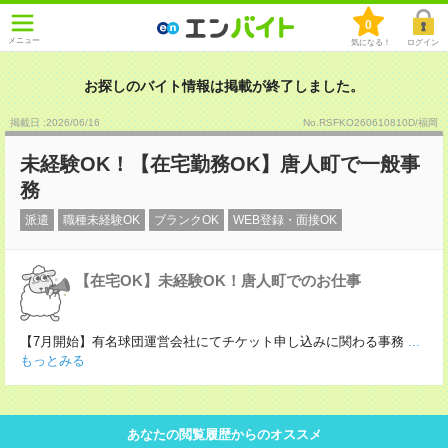
0
メニュー
気になる！
ログイン
お探しのバイト情報は掲載が終了しました。
掲載日 :2026
/
06
/
16
No.RSFKO260610810D/福岡
未経験OK！【在宅勤務OK】唐人町で一般事
務
派遣
職種未経験OK
ブランクOK
WEB登録・面接OK
【在宅OK】未経験OK！唐人町でのお仕事
【7月開始】有名球団運営会社にてチケット申し込みに関わる事務
...
もっとみる
あなたの閲覧履歴からのオススメ