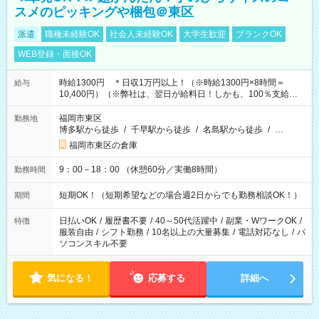
スメのピッキングや梱包＠東区
派遣
職種未経験OK
社会人未経験OK
大学生歓迎
ブランクOK
WEB登録・面接OK
時給1300円 ＊日収1万円以上！（※時給1300円×8時間＝
給与
10,400円）（※弊社は、翌日が給料日！しかも、100％支給な
ので働いた分がすぐにもらえる！）
福岡市東区
勤務地
博多駅から徒歩
/
千早駅から徒歩
/
名島駅から徒歩
/
…
福岡市東区の倉庫
9：00－18：00 （休憩60分／実働8時間）
勤務時間
短期OK！（短期希望などの場合週2日からでも勤務相談OK！）
期間
日払いOK
/
履歴書不要
/
40～50代活躍中
/
副業・WワークOK
/
特徴
服装自由
/
シフト勤務
/
10名以上の大量募集
/
電話対応なし
/
パ
ソコンスキル不要
気になる！
応募する
詳細へ