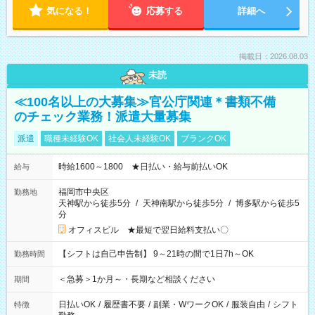
気になる！
応募する
詳細へ
掲載日：2026.08.03
未読
≪100名以上の大募集≫官公庁関連＊書類不備
のチェック業務！派遣大量募集
派遣
職種未経験OK
社会人未経験OK
ブランクOK
時給1600～1800 ★日払い・給与前払いOK
給与
福岡市中央区
勤務地
天神駅から徒歩5分
/
天神南駅から徒歩5分
/
博多駅から徒歩5
分
オフィスビル ★最短で翌日給料支払い〇
【シフトは自己申告制】 9～21時の間で1日7h～OK
勤務時間
＜急募＞1か月～・長期など相談ください
期間
日払いOK
/
履歴書不要
/
副業・WワークOK
/
服装自由
/
シフト
特徴