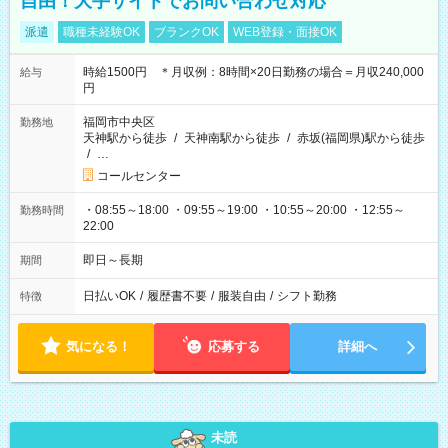
自由！大手サイトでお問い合わせ対応
派遣
職種未経験OK
ブランクOK
WEB登録・面接OK
時給1500円 ＊月収例：8時間×20日勤務の場合＝月収240,000
給与
円
福岡市中央区
勤務地
天神駅から徒歩
/
天神南駅から徒歩
/
赤坂(福岡県)駅から徒歩
/
…
コールセンター
・08:55～18:00 ・09:55～19:00 ・10:55～20:00 ・12:55～
勤務時間
22:00
即日～長期
期間
日払いOK
/
履歴書不要
/
服装自由
/
シフト勤務
特徴
気になる！
応募する
詳細へ
未読