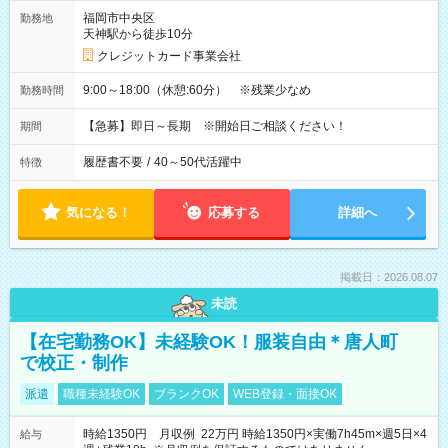
福岡市中央区
勤務地
天神駅から徒歩10分
クレジットカード事業会社
9:00～18:00（休憩:60分） ※残業少なめ
勤務時間
【急募】即日～長期 ※開始日ご相談ください！
期間
履歴書不要
/
40～50代活躍中
特徴
気になる！
応募する
詳細へ
掲載日：2026.08.07
未読
【在宅勤務OK】未経験OK！服装自由＊唐人町
で校正・制作
派遣
職種未経験OK
ブランクOK
WEB登録・面接OK
時給1350円 月収例 22万円 時給1350円×実働7h45m×週5日×4
給与