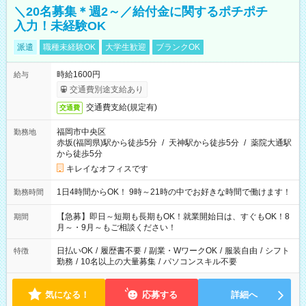
＼20名募集＊週2～／給付金に関するポチポチ
入力！未経験OK
派遣
職種未経験OK
大学生歓迎
ブランクOK
時給1600円
給与
交通費別途支給あり
交通費支給(規定有)
交通費
福岡市中央区
勤務地
赤坂(福岡県)駅から徒歩5分
/
天神駅から徒歩5分
/
薬院大通駅
から徒歩5分
キレイなオフィスです
1日4時間からOK！ 9時～21時の中でお好きな時間で働けます！
勤務時間
【急募】即日～短期も長期もOK！就業開始日は、すぐもOK！8
期間
月～・9月～もご相談ください！
日払いOK
/
履歴書不要
/
副業・WワークOK
/
服装自由
/
シフト
特徴
勤務
/
10名以上の大量募集
/
パソコンスキル不要
気になる！
応募する
詳細へ