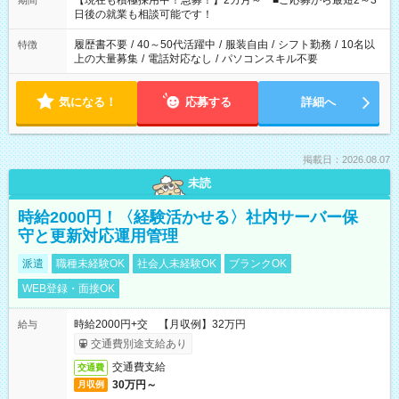
【現在も積極採用中！急募！】2カ月～ ■ご応募から最短2～3
期間
の方へ 今ご覧のお仕事で希望する勤務時間と、もう1つのお仕事
日後の就業も相談可能です！
の勤務時間。 合計で週40時間を超える場合は応募できません。
履歴書不要
/
40～50代活躍中
/
服装自由
/
シフト勤務
/
10名以
特徴
上の大量募集
/
電話対応なし
/
パソコンスキル不要
気になる！
応募する
詳細へ
掲載日：2026.08.07
未読
時給2000円！〈経験活かせる〉社内サーバー保
守と更新対応運用管理
派遣
職種未経験OK
社会人未経験OK
ブランクOK
WEB登録・面接OK
時給2000円+交 【月収例】32万円
給与
交通費別途支給あり
交通費支給
交通費
30万円～
月収例