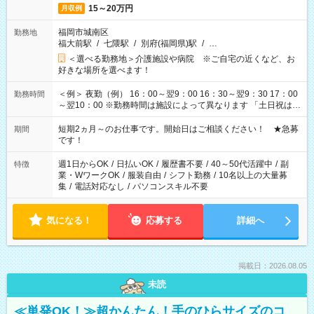
15～20万円
月収例
福岡市城南区
勤務地
福大前駅
/
七隈駅
/
別府(福岡県)駅
/
…
＜選べる勤務地＞介護施設や病院 ※ご自宅の近くなど、お
好きな場所を選べます！
＜例＞ 夜勤（例） 16：00～翌9：00 16：30～翌9：30 17：00
勤務時間
～翌10：00 ※勤務時間は施設によって異なります 「土日祝は休
みたい」 「しっかり稼ぎたい」 「もう少し遅い時間から始めた
い」など ご希望にあったお仕事をご案内いたします。 ※未経験
短期2ヵ月～のお仕事です。開始日はご相談ください！ ★急募
期間
の方の場合は1～2ヶ月間は日中での仕事を経験いただき、 お
です！
仕事に慣れてからの夜勤になります。 ★家庭の都合でお休みが
必要な場合も遠慮なくご相談ください。
週1日からOK
/
日払いOK
/
履歴書不要
/
40～50代活躍中
/
副
特徴
業・WワークOK
/
服装自由
/
シフト勤務
/
10名以上の大量募
集
/
電話対応なし
/
パソコンスキル不要
気になる！
応募する
詳細へ
掲載日：2026.08.05
未読
≪単発OK！≫超かんたん！手のひらサイズのコ