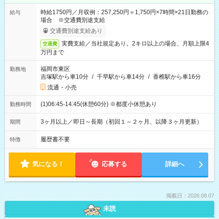
時給1750円／月収例：257,250円＝1,750円×7時間×21日勤務の
給与
場合 ※交通費別途支給
交通費別途支給あり
実費支給／当社規定あり。2キロ以上の場合、月額上限4
交通費
万円まで
福岡市東区
勤務地
吉塚駅から車10分
/
千早駅から車14分
/
香椎駅から車16分
流通・小売
(1)06:45-14:45(休憩60分) ※都度小休憩あり
勤務時間
3ヶ月以上／即日～長期（初回１～２ヶ月、以降３ヶ月更新）
期間
履歴書不要
特徴
気になる！
応募する
詳細へ
掲載日：2026.08.07
未読