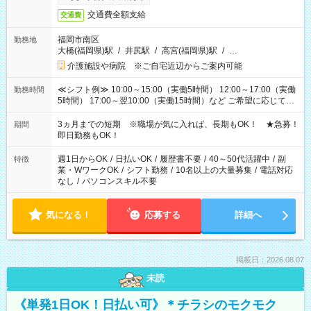
交通費全額支給
交通費
福岡市南区
勤務地
大橋(福岡県)駅
/
井尻駅
/
高宮(福岡県)駅
/
…
介護施設や病院 ※ご自宅近辺からご案内可能
≪シフト例≫ 10:00～15:00（実働5時間） 12:00～17:00（実働
勤務時間
5時間） 17:00～翌10:00（実働15時間）など ご希望に応じて、
働く時間は調整できます！ お気軽に担当へ相談ください！
3ヵ月までの短期 ※職場が気に入れば、長期もOK！ ★急募！
期間
即日勤務もOK！
週1日からOK
/
日払いOK
/
履歴書不要
/
40～50代活躍中
/
副
特徴
業・WワークOK
/
シフト勤務
/
10名以上の大量募集
/
電話対応
なし
/
パソコンスキル不要
気になる！
応募する
詳細へ
掲載日：2026.08.07
未読
《単発1日OK！日払い可》＊チラシのモクモク