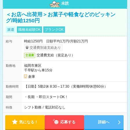
未読
＜お店へ出荷用＞お菓子や軽食などのピッキン
グ/時給1250円
派遣
職種未経験OK
ブランクOK
時給1250円 日額平均1万円/月額21万円
給与
交通費別途支給あり
交通費支給（規定あり）
交通費
福岡市東区
勤務地
千早駅から車15分
倉庫
【日勤】5勤2休 8:30～17:30（実働8時間/休憩60分）
勤務時間
・長期 ・即日スタートOK！
期間
シフト勤務
/
電話対応なし
特徴
気になる！
応募する
詳細へ