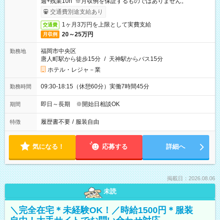
週+残業10h ※月収例を保証するものではありません。
交通費別途支給あり
1ヶ月3万円を上限として実費支給
交通費
20～25万円
月収例
福岡市中央区
勤務地
唐人町駅から徒歩15分
/
天神駅からバス15分
ホテル・レジャ－業
09:30-18:15（休憩60分）実働7時間45分
勤務時間
即日～長期 ※開始日相談OK
期間
履歴書不要
/
服装自由
特徴
気になる！
応募する
詳細へ
掲載日：2026.08.06
未読
＼完全在宅＊未経験OK！／時給1500円＊服装