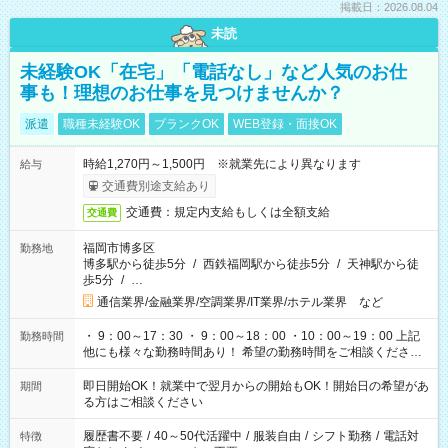
掲載日：2026.08.04
未読
未経験OK「在宅」「電話なし」など人気のお仕
事も！理想のお仕事を見つけませんか？
派遣
職種未経験OK
ブランクOK
WEB登録・面接OK
時給1,270円～1,500円 ※就業先により異なります
給与
交通費別途支給あり
交通費：規定内支給もしくは全額支給
交通費
福岡市博多区
勤務地
博多駅から徒歩5分
/
西鉄福岡駅から徒歩5分
/
天神駅から徒
歩5分
/
…
通信業界/金融業界/空調業界/IT業界/ホテル業界 など
・ 9：00～17：30 ・ 9：00～18：00 ・10：00～19：00 上記
勤務時間
他にも様々な勤務時間あり！ 希望の勤務時間をご相談ください
★高収入！夜勤希望の方には 23：00 ～ 翌9：00 etc ※夜間帯
のお仕事は、深夜割増手当あり （22：00～翌5：00は時給
即日開始OK！就業中で翌月からの開始もOK！開始日の希望があ
期間
25％UP）
る方はご相談ください
履歴書不要
/
40～50代活躍中
/
服装自由
/
シフト勤務
/
電話対
特徴