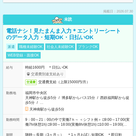
掲載日：2026.07.30
未読
電話ナシ！見たまんま入力＊エントリーシート
のデータ入力・短期OK・日払いOK
派遣
職種未経験OK
社会人未経験OK
ブランクOK
WEB登録・面接OK
時給1600円 ＊日払いOK
給与
交通費別途支給あり
交通費支給（上限15000円/月）
交通費
福岡市中央区
勤務地
天神駅から徒歩5分
/
博多駅からバス15分
/
西鉄福岡駅から徒
歩5分
/
…
天神南駅から徒歩5分
9：00～21：00の中で実働7ｈ～ ＜シフト例＞ □9:00～17:00(実
勤務時間
働7h/休憩1h) □9:00～18:00(実働8h/休憩1h) □10:00～19:00(実
働8h/休憩1h) □11:00～20:00(実働8h/休憩1h) □12:00～20:00(実
働7h/休憩1h) □12:00～21:00(実働7h/休憩1h) ＊固定OK ＊選べ
随時～長期（3ヶ月～） ＊1ヶ月お試し短期OK ＊即日歓
期間