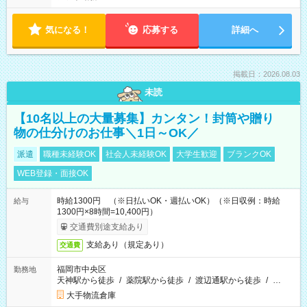
気になる！
応募する
詳細へ
掲載日：2026.08.03
未読
【10名以上の大量募集】カンタン！封筒や贈り
物の仕分けのお仕事＼1日～OK／
派遣
職種未経験OK
社会人未経験OK
大学生歓迎
ブランクOK
WEB登録・面接OK
時給1300円 （※日払いOK・週払いOK）（※日収例：時給
給与
1300円×8時間=10,400円）
交通費別途支給あり
支給あり（規定あり）
交通費
福岡市中央区
勤務地
天神駅から徒歩
/
薬院駅から徒歩
/
渡辺通駅から徒歩
/
…
大手物流倉庫