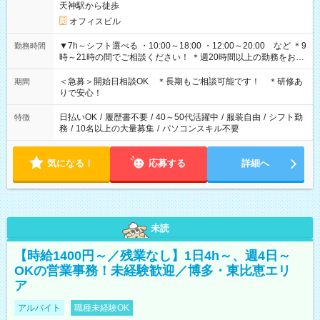
天神駅から徒歩
オフィスビル
▼7h～シフト選べる ・10:00～18:00 ・12:00～20:00 など ＊9
勤務時間
時～21時の間でご相談ください！ ＊週20時間以上の勤務をお願
いします
＜急募＞開始日相談OK ＊長期もご相談可能です！ ＊研修あ
期間
りで安心！
日払いOK
/
履歴書不要
/
40～50代活躍中
/
服装自由
/
シフト勤
特徴
務
/
10名以上の大量募集
/
パソコンスキル不要
気になる！
応募する
詳細へ
未読
【時給1400円～／残業なし】1日4h～、週4日～
OKの営業事務！未経験歓迎／博多・東比恵エリ
ア
アルバイト
職種未経験OK