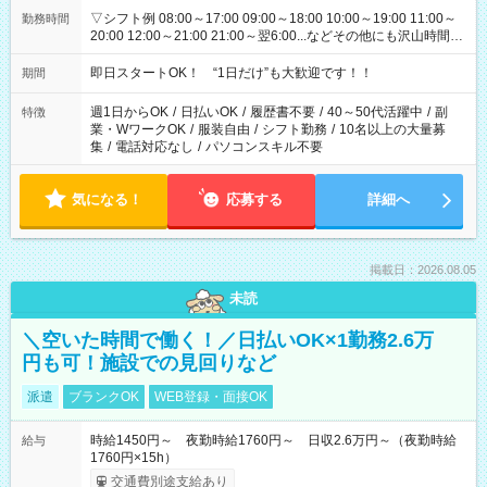
▽シフト例 08:00～17:00 09:00～18:00 10:00～19:00 11:00～
勤務時間
20:00 12:00～21:00 21:00～翌6:00...などその他にも沢山時間が
ございます！ 基本は実働8時間（休憩1時間）がメインですが、
他にもご希望があればご相談ください！
即日スタートOK！ “1日だけ”も大歓迎です！！
期間
週1日からOK
/
日払いOK
/
履歴書不要
/
40～50代活躍中
/
副
特徴
業・WワークOK
/
服装自由
/
シフト勤務
/
10名以上の大量募
集
/
電話対応なし
/
パソコンスキル不要
気になる！
応募する
詳細へ
掲載日：2026.08.05
未読
＼空いた時間で働く！／日払いOK×1勤務2.6万
円も可！施設での見回りなど
派遣
ブランクOK
WEB登録・面接OK
時給1450円～ 夜勤時給1760円～ 日収2.6万円～（夜勤時給
給与
1760円×15h）
交通費別途支給あり