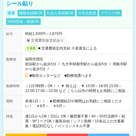
シール貼り
派遣
職種未経験OK
社会人未経験OK
大学生歓迎
ブランクOK
WEB登録・面接OK
時給1,500円～1,875円
給与
交通費別途支給あり
■ 交通費規定内支給 ※派遣先による
交通費
福岡市西区
勤務地
姪浜駅から徒歩5分
/
九大学研都市駅から徒歩5分
/
周船寺駅
から徒歩5分
/
…
■物流センターなど ■勤務地選べます
＜1日3時間～OK！＞ ▼ 例えば… ▼ 15:00～18:00 15:00～
勤務時間
22:00 17:00～22:00 など こちら以外の時間もお気軽にご相談く
ださい！
単発1日～！ ★勤務開始日や期間はお気軽にご相談くださ
期間
い！ ＃8月～ ＃9月～
週1日からOK
/
日払いOK
/
履歴書不要
/
40～50代活躍中
/
副
特徴
業・WワークOK
/
服装自由
/
シフト勤務
/
10名以上の大量募
集
/
電話対応なし
/
パソコンスキル不要