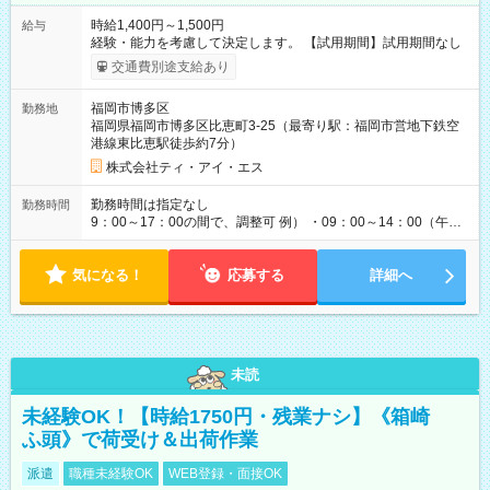
時給1,400円～1,500円
給与
経験・能力を考慮して決定します。 【試用期間】試用期間なし
交通費別途支給あり
福岡市博多区
勤務地
福岡県福岡市博多区比恵町3-25（最寄り駅：福岡市営地下鉄空
港線東比恵駅徒歩約7分）
株式会社ティ・アイ・エス
勤務時間は指定なし
勤務時間
9：00～17：00の間で、調整可 例） ・09：00～14：00（午後
からは家事に） ・10：00～16：00（朝はゆっくりスタート）
・13：00～17：00（午後から短時間で） ◎週4日～5日程度の
気になる！
勤務で、ご希望に合わせて調整します。 ◎今週は子供の行事
応募する
詳細へ
で…といったお休みも、お気軽にご相談ください。
未読
未経験OK！【時給1750円・残業ナシ】《箱崎
ふ頭》で荷受け＆出荷作業
派遣
職種未経験OK
WEB登録・面接OK