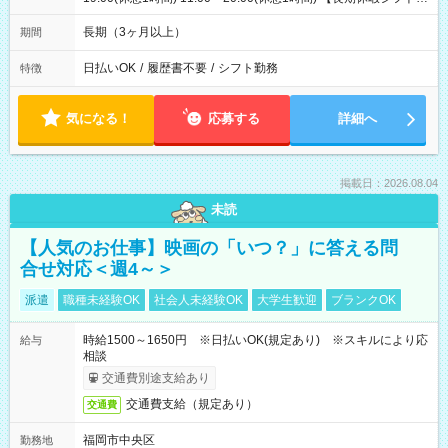
長期休暇：振り替え出勤なし（したい方相談OK） 年末年始：毎
年11月に決定（基本は長期休暇になります:2025年度実績：
長期（3ヶ月以上）
期間
12/26～1/5） GW：暦通り（休み希望あれば受付可） 夏季休暇
（お盆）：暦通り（休み希望あれば受付可）
日払いOK
/
履歴書不要
/
シフト勤務
特徴
気になる！
応募する
詳細へ
掲載日：2026.08.04
未読
【人気のお仕事】映画の「いつ？」に答える問
合せ対応＜週4～＞
派遣
職種未経験OK
社会人未経験OK
大学生歓迎
ブランクOK
時給1500～1650円 ※日払いOK(規定あり) ※スキルにより応
給与
相談
交通費別途支給あり
交通費支給（規定あり）
交通費
福岡市中央区
勤務地