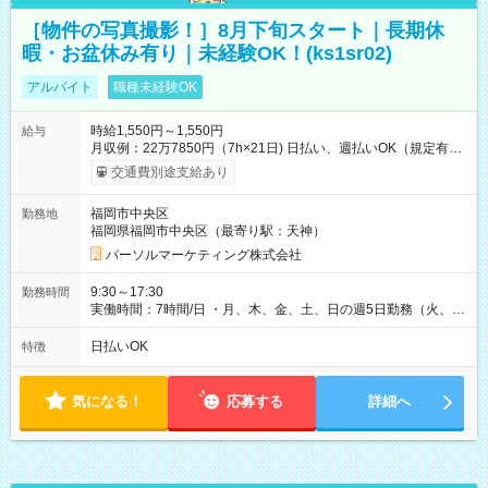
［物件の写真撮影！］8月下旬スタート｜長期休
暇・お盆休み有り｜未経験OK！(ks1sr02)
アルバイト
職種未経験OK
時給1,550円～1,550円
給与
月収例：22万7850円（7h×21日) 日払い、週払いOK（規定有
り） 【試用期間】試用期間なし
交通費別途支給あり
福岡市中央区
勤務地
福岡県福岡市中央区（最寄り駅：天神）
パーソルマーケティング株式会社
9:30～17:30
勤務時間
実働時間：7時間/日 ・月、木、金、土、日の週5日勤務（火、水
は固定休です／GW、お盆、年末年始等、長期休暇有り！） ・
ワンシフト！ ・残業ほぼナシ（0～5h/月）
日払いOK
特徴
気になる！
応募する
詳細へ